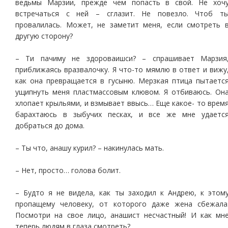
ведьмы Марзии, прежде чем попасть в свой. Не хоч
встречаться с ней – сглазит. Не повезло. Чтоб т
провалилась. Может, не заметит меня, если смотреть 
другую сторону?
– Ти пачиму не здороваишси? – спрашивает Марзия
приближаясь вразвалочку. Я что-то мямлю в ответ и вижу
как она превращается в гусыню. Мерзкая птица пытаетс
ущипнуть меня пластмассовым клювом. Я отбиваюсь. Он
хлопает крыльями, и взмывает ввысь… Еще какое- то врем
барахтаюсь в зыбучих песках, и все же мне удаетс
добраться до дома.
– Ты что, анашу курил? – накинулась мать.
– Нет, просто… голова болит.
– Будто я не видела, как ты заходил к Андрею, к этом
пропащему человеку, от которого даже жена сбежала
Посмотри на свое лицо, анашист несчастный! И как мн
теперь людям в глаза смотреть?