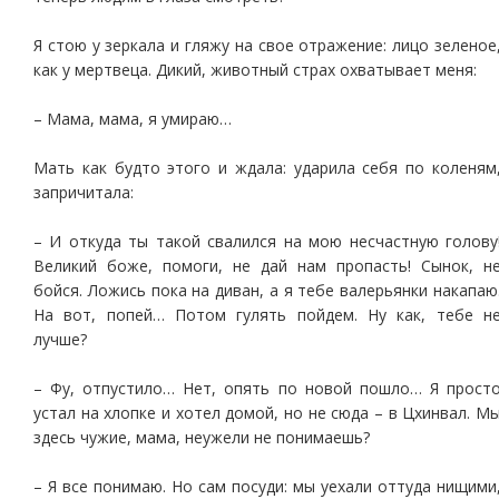
Я стою у зеркала и гляжу на свое отражение: лицо зеленое
как у мертвеца. Дикий, животный страх охватывает меня:
– Мама, мама, я умираю…
Мать как будто этого и ждала: ударила себя по коленям
запричитала:
– И откуда ты такой свалился на мою несчастную голову
Великий боже, помоги, не дай нам пропасть! Сынок, н
бойся. Ложись пока на диван, а я тебе валерьянки накапаю
На вот, попей… Потом гулять пойдем. Ну как, тебе н
лучше?
– Фу, отпустило… Нет, опять по новой пошло… Я прост
устал на хлопке и хотел домой, но не сюда – в Цхинвал. М
здесь чужие, мама, неужели не понимаешь?
– Я все понимаю. Но сам посуди: мы уехали оттуда нищими