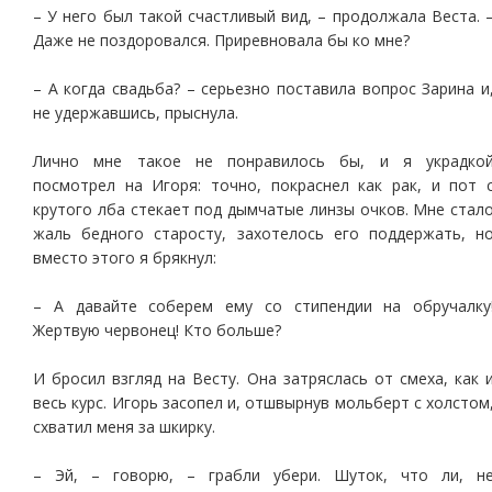
– У него был такой счастливый вид, – продолжала Веста. 
Даже не поздоровался. Приревновала бы ко мне?
– А когда свадьба? – серьезно поставила вопрос Зарина и
не удержавшись, прыснула.
Лично мне такое не понравилось бы, и я украдко
посмотрел на Игоря: точно, покраснел как рак, и пот 
крутого лба стекает под дымчатые линзы очков. Мне стал
жаль бедного старосту, захотелось его поддержать, н
вместо этого я брякнул:
– А давайте соберем ему со стипендии на обручалку
Жертвую червонец! Кто больше?
И бросил взгляд на Весту. Она затряслась от смеха, как 
весь курс. Игорь засопел и, отшвырнув мольберт с холстом
схватил меня за шкирку.
– Эй, – говорю, – грабли убери. Шуток, что ли, н