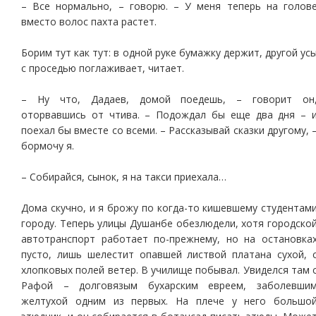
– Все нормально, – говорю. – У меня теперь на голов
вместо волос пахта растет.
Борим тут как тут: в одной руке бумажку держит, другой ус
с проседью поглаживает, читает.
– Ну что, Дадаев, домой поедешь, – говорит он
оторвавшись от чтива. – Подождал бы еще два дня – 
поехал бы вместе со всеми. – Рассказывай сказки другому, 
бормочу я.
– Собирайся, сынок, я на такси приехала…
Дома скучно, и я брожу по когда-то кишевшему студентам
городу. Теперь улицы Душанбе обезлюдели, хотя городско
автотранспорт работает по-прежнему, но на остановка
пусто, лишь шелестит опавшей листвой платана сухой, 
хлопковых полей ветер. В училище побывал. Увиделся там 
Рафой – долговязым бухарским евреем, заболевши
желтухой одним из первых. На плече у него большо