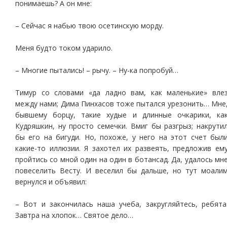
понимаешь? А он мне:
– Сейчас я набью твою осетинскую морду.
Меня будто током ударило.
– Многие пытались! – рычу. – Ну-ка попробуй…
Тимур со словами «да ладно вам, как маленькие» вле
между нами; Дима Пинхасов тоже пытался урезонить… Мне
бывшему борцу, такие худые и длинные очкарики, ка
Кудряшкин, ну просто семечки. Вмиг бы разгрыз; накрути
бы его на бигуди. Но, похоже, у него на этот счет был
какие-то иллюзии. Я захотел их развеять, предложив ем
пройтись со мной один на один в ботансад. Да, удалось мн
повеселить Весту. И веселил бы дальше, но тут моали
вернулся и объявил:
– Вот и закончилась наша учеба, закругляйтесь, ребята
Завтра на хлопок… Святое дело…