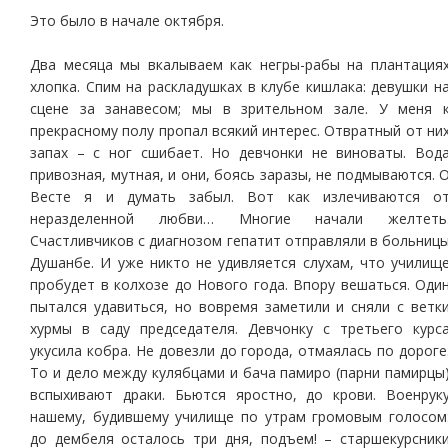
Это было в начале октября.
Два месяца мы вкалываем как негры-рабы на плантация
хлопка. Спим на раскладушках в клубе кишлака: девушки н
сцене за занавесом; мы в зрительном зале. У меня 
прекрасному полу пропал всякий интерес. Отвратный от ни
запах – с ног сшибает. Но девчонки не виноваты. Вод
привозная, мутная, и они, боясь заразы, не подмываются. 
Весте я и думать забыл. Вот как излечиваются о
неразделенной любви… Многие начали желтеть
Счастливчиков с диагнозом гепатит отправляли в больниц
Душанбе. И уже никто не удивляется слухам, что училищ
пробудет в колхозе до Нового года. Впору вешаться. Оди
пытался удавиться, но вовремя заметили и сняли с ветк
хурмы в саду председателя. Девчонку с третьего курс
укусила кобра. Не довезли до города, отмаялась по дороге
То и дело между кулябцами и бача памиро (парни памирцы
вспыхивают драки. Бьются яростно, до крови. Военрук
нашему, будившему училище по утрам громовым голосом
до дембеля осталось три дня, подъем! – старшекурсник