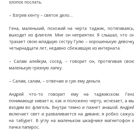
хлопок послать.
– Взгрев кенту – святое дело…
Гена, маленький, похожий на черта таджик, потягиваясь
выходит из флигеля. Мне он неприятен. Я слышал, что о
трахает свою младшую сестру Гулю – хорошенькую девочк
четырнадцати лет, недавно сбежавшую из интерната.
– Салам алейкум, сосед, – говорит он, протягивая сво
маленькую грязную лапку.
– Салам, салам, – отвечаю и сую ему деньги.
Андрей что-то говорит ему на таджикском. Ген
понимающе кивает и, как и положено черту, исчезает, а м
входим во флигель. Внутри темно и пахнет анашой. Андре
включает свет и разваливается на диване; я робко сажус
на табурет. В углу на маленьком шкафчике магнитофон 
пачка папирос.