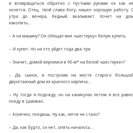
и возвращаться обратно с пустыми руками ох как н
хочется. Отец, твой слава богу, нашел хорошую работу. 
утра до вечера, бедный, вкалывает. Хочет на до
накопить…
– А на машину? Он обещал мне «шестерку» белую купить.
– И купит. Но на это уйдет года два-три.
– Значит, домой вернемся в 90-м* на белой «шестерке»?
– Да, сынок, и построим на месте старого большо
двухэтажный дом из красного кирпича…
– Ну тогда я подожду, но на каникулах летом я все равн
поеду в Цхинвал..
– Конечно, поедешь. Ну как, легче не стало?
– Да, как будто, ох нет, опять началось…