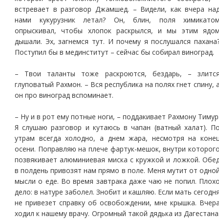
встревает в разговор Джамшед. – Видели, как вчера на
нами кукурузник летал? Он, блин, поля химикато
опрыскивал, чтобы хлопок раскрылся, и мы этим ядо
дышали. Эх, загнемся тут. И почему я послушался пахана
Поступил бы в мединститут – сейчас бы собирал виноград.
– Твои таланты тоже раскроются, бездарь, – злитс
глуповатый Рахмон. – Вся республика на полях гнет спину, 
он про виноград вспоминает.
– Ну и в рот ему потные ноги, – поддакивает Рахмону Тимур
Я слушаю разговор и кутаюсь в чапан (ватный халат). П
утрам всегда холодно, а днем жара, несмотря на коне
осени. Поправляю на плече фартук-мешок, внутри которог
позвякивает алюминиевая миска с кружкой и ложкой. Обе
в полдень привозят нам прямо в поле. Меня мутит от одно
мысли о еде. Во время завтрака даже чаю не попил. Плох
дело: в натуре заболел. Знобит и кашляю. Если мать сегодн
не привезет справку об освобождении, мне крышка. Вчер
ходил к нашему врачу. Огромный такой дядька из Дагестана