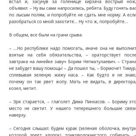
встал и, засунув за голенище кирзача вострый нож
объявил: – Ну вы сами напросились, ребята. Буду гонять ва
по лысым полям, и попробуйте не сдать мне норму. А есл
разобраться со мной захотите… Ну что ж, попробуйте…
В общем, все были на грани срыва.
– …Но республике надо помогать, иначе она не выполни
взятые на себя обязательства, – ораторствует посл
завтрака на линейке завуч Борим Негматулаевич. – Стран
не забудет вашу помощь! – Да пошел ты, – бормочет Тимур
сплевывая зеленую жижу наса. – Как будто я не знаю
почему он так рвет жопу. Мать не видать, в директора
козел, метит.
– Зря старается, – глаголет Дима Пинхасов. – Бориму эт
место не светит. У нашего теперешнего большие связ
наверху.
– Сегодня слышал: будем курак (зеленая оболочка, внутр
которой зреет хлопок) тонковолокнистого собирать, 