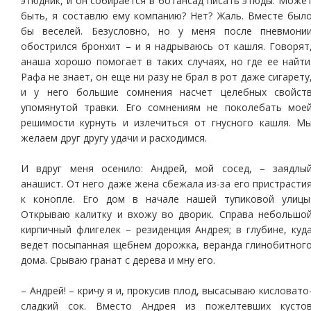
этюдник, и он собирается в ботансад писать этюды. Може
быть, я составлю ему компанию? Нет? Жаль. Вместе был
бы веселей. Безусловно, но у меня после пневмони
обострился бронхит – и я надрываюсь от кашля. Говорят
анаша хорошо помогает в таких случаях, но где ее найти
Рафа не знает, он еще ни разу не брал в рот даже сигарету
и у него большие сомнения насчет целебных свойст
упомянутой травки. Его сомнениям не поколебать мое
решимости курнуть и излечиться от гнусного кашля. М
желаем друг другу удачи и расходимся.
И вдруг меня осенило: Андрей, мой сосед, – заядлы
анашист. От него даже жена сбежала из-за его пристрасти
к конопле. Его дом в начале нашей тупиковой улицы
Открываю калитку и вхожу во дворик. Справа небольшо
кирпичный флигелек – резиденция Андрея; в глубине, куд
ведет посыпанная щебнем дорожка, веранда глинобитног
дома. Срываю гранат с дерева и мну его.
– Андрей! – кричу я и, прокусив плод, высасываю кисловато
сладкий сок. Вместо Андрея из пожелтевших кусто