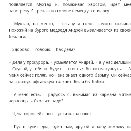
появляется Мухтар и, помахивая хвостом, идет мн
навстречу. Я треплю по голове немецкую овчарку.
– Мухтар, на место, – слышу я голос самого хозяина
Похожий на бурого медведя Андрей вываливается из свое
берлоги.
– Здорово, – говорю. – Как дела?
– Дела у прокурора, – ухмыляется Андрей, – а у нас делишки
– Слушай, у тебя не будет… то есть я бы хотел курнуть… – 
меня сейчас голяк, но Гена знает одного барыгу. Он сейча
настоящую афганскую толкает. Были бы бабки..
– У меня есть, – радуюсь я, вынимая из кармана мяты
червонцы. – Сколько надо?
– Цена хорошей шаны – десятка за пакет.
– Пусть купит два, один нам, другой я хочу земляку н