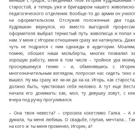
меньше с грядок, отведенных тебе Игорем Кудряшкиным 
старостой, а теперь уже и бригадиром нашего живописно
педагогического отделения. Вообще-то до армии он училс
на оформительском. Отслужив положенные два года
Кудряшкин вернулся, но вместо выгодной професси
оформителя выбрал тернистый путь живописца и попал 
нам. У меня с Игорем отношения сразу же натянулись. Даж
чуть не подрался с ним однажды в аудитории. Моалим
помню, обошел наши мольберты, многих похвалил з
хорошую работу, меня в том числе – тройное ура моем
проснувшемуся гению – и, обменявшись с Игоре
многозначительным взглядом, попросил нас сидеть тихо 
вышел. Ну мы сразу же хи-хи да ха-ха. Игорь, как староста
должно быть, чувствовал себя неловко. А тут еще Вест
начала его донимать: как, мол, ту девушку зовут, с ке
вчера под ручку прогуливался.
– Она твоя невеста? – спросила кокетливо Галка. – А 
думала, ты меня любишь. О свадьбе, глупая, мечтала… Та
на кого ж ты меня променял, Игорек, а?