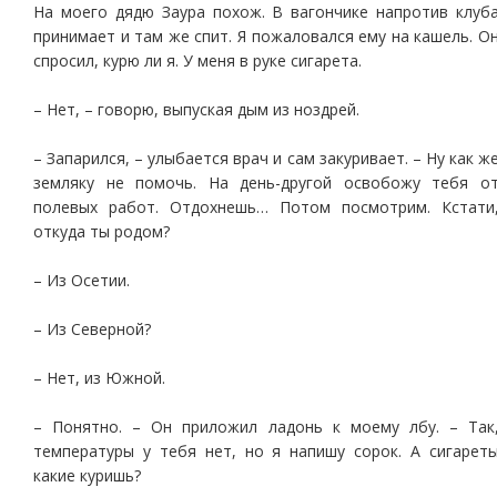
На моего дядю Заура похож. В вагончике напротив клуб
принимает и там же спит. Я пожаловался ему на кашель. О
спросил, курю ли я. У меня в руке сигарета.
– Нет, – говорю, выпуская дым из ноздрей.
– Запарился, – улыбается врач и сам закуривает. – Ну как ж
земляку не помочь. На день-другой освобожу тебя о
полевых работ. Отдохнешь… Потом посмотрим. Кстати
откуда ты родом?
– Из Осетии.
– Из Северной?
– Нет, из Южной.
– Понятно. – Он приложил ладонь к моему лбу. – Так
температуры у тебя нет, но я напишу сорок. А сигарет
какие куришь?