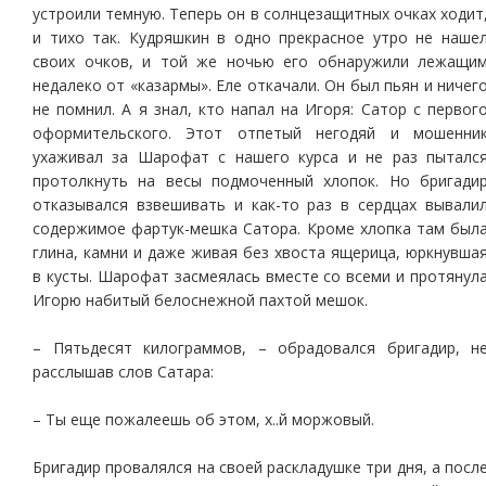
устроили темную. Теперь он в солнцезащитных очках ходит
и тихо так. Кудряшкин в одно прекрасное утро не наше
своих очков, и той же ночью его обнаружили лежащи
недалеко от «казармы». Еле откачали. Он был пьян и ничег
не помнил. А я знал, кто напал на Игоря: Сатор с первог
оформительского. Этот отпетый негодяй и мошенни
ухаживал за Шарофат с нашего курса и не раз пыталс
протолкнуть на весы подмоченный хлопок. Но бригади
отказывался взвешивать и как-то раз в сердцах вывали
содержимое фартук-мешка Сатора. Кроме хлопка там был
глина, камни и даже живая без хвоста ящерица, юркнувша
в кусты. Шарофат засмеялась вместе со всеми и протянул
Игорю набитый белоснежной пахтой мешок.
– Пятьдесят килограммов, – обрадовался бригадир, н
расслышав слов Сатара:
– Ты еще пожалеешь об этом, х..й моржовый.
Бригадир провалялся на своей раскладушке три дня, а посл