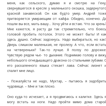
меня, как сельского, думаю я и смотрю на Гену
свернувшегося в кресле у маленького окошка, задернутог
красной занавеской. Он как будто умер. Андрей тож
притворяется умирающим от кайфа. Обидно, конечно. Д
пошли вы все, мать вашу… Хочу уйти и встаю. Что за хрень
Мне кажется, я расту да так стремительно, что боюс
головой пробить потолок. Этого не может быть! И ка
здесь душно. Сейчас задохнусь. Надо выбираться, но как
Дверь слишком маленькая, не пролезу. А что, если встат
на четвереньки? Так-то лучше. Я ползу по дорожке
Чувствую рядом чье- то дыхание. Поднимаю голову и виж
небольшого огнедышащего дракона со стальными зубами. 
его раскаленного языка стекает лава. Сейчас лизнет 
спалит мне лицо.
– Пожалуйста не надо, Мухтар, – пытаюсь я задобрит
чудовище. – Мне и так плохо.
Оно куда-то исчезает, а я продвигаюсь к калитке. Здесь 
могу встать на ноги. Надо пройти мимо дома старо