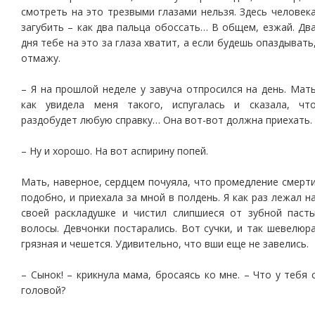
смотреть на это трезвыми глазами нельзя. Здесь человек
загубить – как два пальца обоссать… В общем, езжай. Дв
дня тебе на это за глаза хватит, а если будешь опаздывать
отмажу.
– Я на прошлой неделе у завуча отпросился на день. Мат
как увидела меня такого, испугалась и сказала, чт
раздобудет любую справку… Она вот-вот должна приехать.
– Ну и хорошо. На вот аспирину попей.
Мать, наверное, сердцем почуяла, что промедление смерт
подобно, и приехала за мной в полдень. Я как раз лежал н
своей раскладушке и чистил слипшиеся от зубной паст
волосы. Девчонки постарались. Вот сучки, и так шевелюр
грязная и чешется. Удивительно, что вши еще не завелись.
– Сынок! – крикнула мама, бросаясь ко мне. – Что у тебя 
головой?