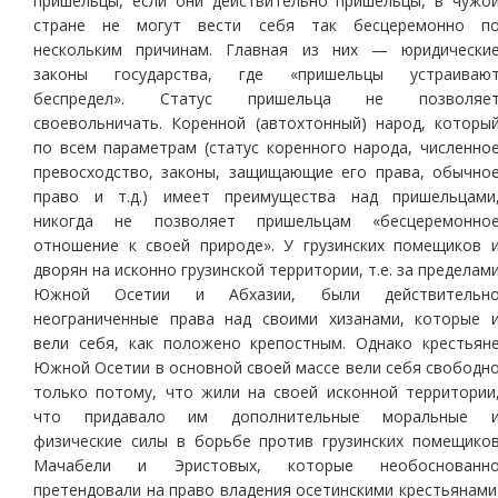
пришельцы, если они действительно пришельцы, в чужо
стране не могут вести себя так бесцеремонно п
нескольким причинам. Главная из них — юридически
законы государства, где «пришельцы устраиваю
беспредел». Статус пришельца не позволяе
своевольничать. Коренной (автохтонный) народ, которы
по всем параметрам (статус коренного народа, численно
превосходство, законы, защищающие его права, обычно
право и т.д.) имеет преимущества над пришельцами
никогда не позволяет пришельцам «бесцеремонно
отношение к своей природе». У грузинских помещиков 
дворян на исконно грузинской территории, т.е. за пределам
Южной Осетии и Абхазии, были действительн
неограниченные права над своими хизанами, которые 
вели себя, как положено крепостным. Однако крестьян
Южной Осетии в основной своей массе вели себя свободн
только потому, что жили на своей исконной территории
что придавало им дополнительные моральные 
физические силы в борьбе против грузинских помещико
Мачабели и Эристовых, которые необоснованн
претендовали на право владения осетинскими крестьянами