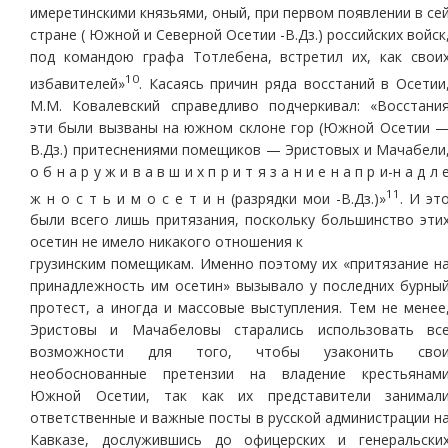
имеретинскими князьями, оный, при первом появлении в се
стране ( Южной и Северной Осетии -В.Дз.) российских войск
под командою графа Тотлебена, встретил их, как свои
10
избавителей»
. Касаясь причин ряда восстаний в Осетии
М.М. Ковалевский справедливо подчеркивал: «Восстани
эти были вызваны на южном склоне гор (Южной Осетии 
В.Дз.) притеснениями помещиков — Эристовых и Мачабели
о б н а р у ж и в а в ш и х п р и т я з а н и е н а п р и-н а д л 
11
ж н о с т ь и м о с е т и н (разрядки мои -В.Дз.)»
. И эт
были всего лишь притязания, поскольку большинство эти
осетин не имело никакого отношения к
грузинским помещикам. Именно поэтому их «притязание н
принадлежность им осетин» вызывало у последних бурны
протест, а иногда и массовые выступления. Тем не менее
Эристовы и Мачабеловы старались использовать вс
возможности для того, чтобы узаконить сво
необоснованные претензии на владение крестьянам
Южной Осетии, так как их представители занимал
ответственные и важные посты в русской администрации н
Кавказе, дослужившись до офицерских и генеральски