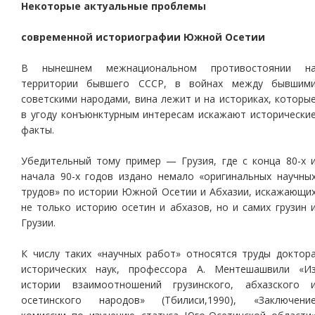
Некоторые актуальные проблемы
современной историографии Южной Осетии
В нынешнем межнациональном противостоянии н
территории бывшего СССР, в войнах между бывшим
советскими народами, вина лежит и на историках, которы
в угоду конъюнктурным интересам искажают исторически
факты.
Убедительный тому пример — Грузия, где с конца 80-х 
начала 90-х годов издано немало «оригинальных научны
трудов» по истории Южной Осетии и Абхазии, искажающи
не только историю осетин и абхазов, но и самих грузин 
Грузии.
К числу таких «научных работ» относятся труды доктор
исторических наук, профессора А. Ментешашвили «И
истории взаимоотношений грузинского, абхазского 
осетинского народов» (Тбилиси,1990), «Заключени