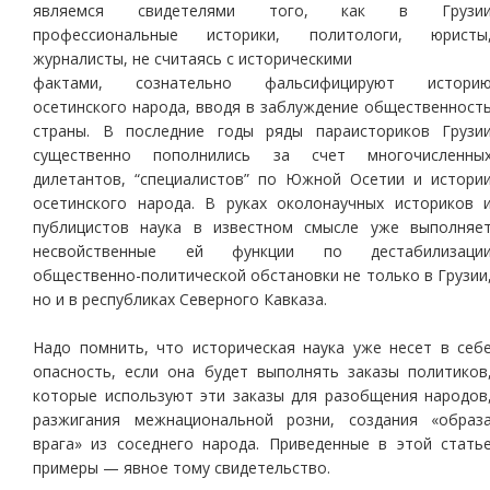
являемся свидетелями того, как в Грузи
профессиональные историки, политологи, юристы
журналисты, не считаясь с историческими
фактами, сознательно фальсифицируют истори
осетинского народа, вводя в заблуждение общественност
страны. В последние годы ряды параисториков Грузи
существенно пополнились за счет многочисленны
дилетантов, “специалистов” по Южной Осетии и истори
осетинского народа. В руках околонаучных историков 
публицистов наука в известном смысле уже выполняе
несвойственные ей функции по дестабилизаци
общественно-политической обстановки не только в Грузии
но и в республиках Северного Кавказа.
Надо помнить, что историческая наука уже несет в себ
опасность, если она будет выполнять заказы политиков
которые используют эти заказы для разобщения народов
разжигания межнациональной розни, создания «образ
врага» из соседнего народа. Приведенные в этой стать
примеры — явное тому свидетельство.