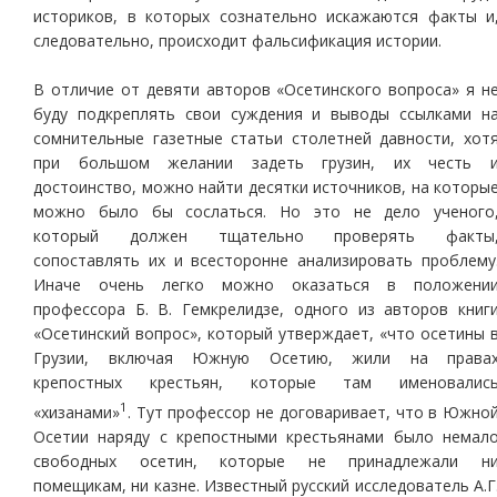
историков, в которых сознательно искажаются факты и
следовательно, происходит фальсификация истории.
В отличие от девяти авторов «Осетинского вопроса» я н
буду подкреплять свои суждения и выводы ссылками н
сомнительные газетные статьи столетней давности, хот
при большом желании задеть грузин, их честь 
достоинство, можно найти десятки источников, на которы
можно было бы сослаться. Но это не дело ученого
который должен тщательно проверять факты
сопоставлять их и всесторонне анализировать проблему
Иначе очень легко можно оказаться в положени
профессора Б. В. Гемкрелидзе, одного из авторов книг
«Осетинский вопрос», который утверждает, «что осетины 
Грузии, включая Южную Осетию, жили на права
крепостных крестьян, которые там именовалис
1
«хизанами»
. Тут профессор не договаривает, что в Южно
Осетии наряду с крепостными крестьянами было немал
свободных осетин, которые не принадлежали н
помещикам, ни казне. Известный русский исследователь А.Г