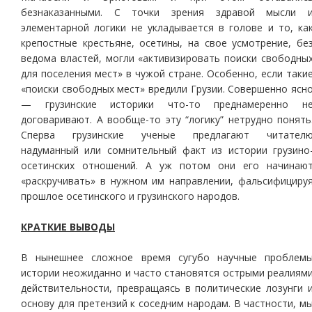
безнаказанными. С точки зрения здравой мысли 
элементарной логики не укладывается в голове и то, ка
крепостные крестьяне, осетины, на свое усмотрение, бе
ведома властей, могли «активизировать поиски свободны
для поселения мест» в чужой стране. Особенно, если таки
«поиски свободных мест» вредили Грузии. Совершенно ясн
— грузинские историки что-то преднамеренно н
договаривают. А вообще-то эту “логику” нетрудно понять
Сперва грузинские ученые предлагают читател
надуманный или сомнительный факт из истории грузино
осетинских отношений. А уж потом они его начинаю
«раскручивать» в нужном им направлении, фальсифициру
прошлое осетинского и грузинского народов.
КРАТКИЕ ВЫВОДЫ
В нынешнее сложное время сугубо научные проблем
истории неожиданно и часто становятся острыми реалиям
действительности, превращаясь в политические лозунги 
основу для претензий к соседним народам. В частности, м