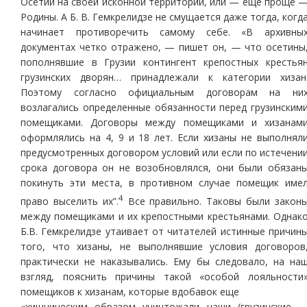
Осетии на своей исконной территории, или — еще проще 
Родины. А Б. В. Гемкрелидзе не смущается даже тогда, когд
начинает противоречить самому себе. «В архивны
документах четко отражено, — пишет он, — что осетины
пополнявшие в Грузии контингент крепостных крестья
грузинских дворян… принадлежали к категории хизан
Поэтому согласно официальным договорам на ни
возлагались определенные обязанности перед грузинским
помещиками. Договоры между помещиками и хизанам
оформлялись на 4, 9 и 18 лет. Если хизаны не выполнял
предусмотренных договором условий или если по истечени
срока договора он не возобновлялся, они были обязан
покинуть эти места, в противном случае помещик име
4
право выселить их”.
Все правильно. Таковы были закон
между помещиками и их крепостными крестьянами. Однак
Б.В. Гемкрелидзе утаивает от читателей истинные причин
того, что хизаны, не выполнявшие условия договоров
практически не наказывались. Ему бы следовало, на на
взгляд, пояснить причины такой «особой лояльности
помещиков к хизанам, которые вдобавок еще
«хищническим образом уничтожали наши (грузинские 