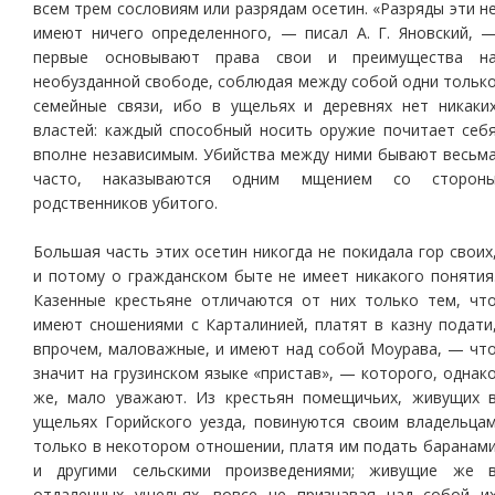
всем трем сословиям или разрядам осетин. «Разряды эти н
имеют ничего определенного, — писал А. Г. Яновский, 
первые основывают права свои и преимущества н
необузданной свободе, соблюдая между собой одни тольк
семейные связи, ибо в ущельях и деревнях нет никаки
властей: каждый способный носить оружие почитает себ
вполне независимым. Убийства между ними бывают весьм
часто, наказываются одним мщением со сторон
родственников убитого.
Большая часть этих осетин никогда не покидала гор своих
и потому о гражданском быте не имеет никакого понятия
Казенные крестьяне отличаются от них только тем, чт
имеют сношениями с Карталинией, платят в казну подати
впрочем, маловажные, и имеют над собой Моурава, — чт
значит на грузинском языке «пристав», — которого, однак
же, мало уважают. Из крестьян помещичьих, живущих 
ущельях Горийского уезда, повинуются своим владельца
только в некотором отношении, платя им подать баранам
и другими сельскими произведениями; живущие же 
отдаленных ущельях, вовсе не признавая над собой и