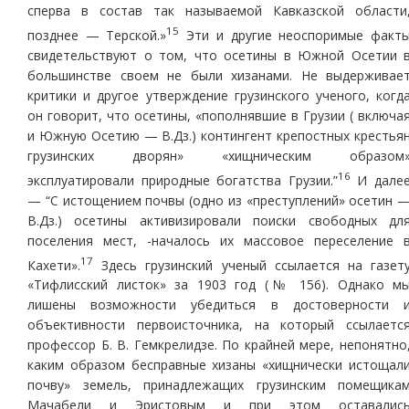
сперва в состав так называемой Кавказской области
15
позднее — Терской.»
Эти и другие неоспоримые факт
свидетельствуют о том, что осетины в Южной Осетии 
большинстве своем не были хизанами. Не выдерживае
критики и другое утверждение грузинского ученого, когд
он говорит, что осетины, «пополнявшие в Грузии ( включа
и Южную Осетию — В.Дз.) контингент крепостных крестья
грузинских дворян» «хищническим образом
16
эксплуатировали природные богатства Грузии.”
И дале
— “С истощением почвы (одно из «преступлений» осетин 
В.Дз.) осетины активизировали поиски свободных дл
поселения мест, -началось их массовое переселение 
17
Кахети».
Здесь грузинский ученый ссылается на газет
«Тифлисский листок» за 1903 год (№ 156). Однако м
лишены возможности убедиться в достоверности 
объективности первоисточника, на который ссылаетс
профессор Б. В. Гемкрелидзе. По крайней мере, непонятно
каким образом бесправные хизаны «хищнически истощал
почву» земель, принадлежащих грузинским помещика
Мачабели и Эристовым и при этом оставалис