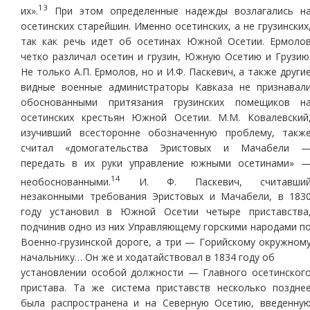
13
их».
При этом определенные надежды возлагались н
осетинских старейшин. Именно осетинских, а не грузинских
так как речь идет об осетинах Южной Осетии. Ермоло
четко различал осетин и грузин, Южную Осетию и Грузию
Не только А.П. Ермолов, но и И.Ф. Паскевич, а также други
видные военные администраторы Кавказа не признавал
обоснованными притязания грузинских помещиков н
осетинских крестьян Южной Осетии. М.М. Ковалевский
изучивший всесторонне обозначенную проблему, такж
считал «домогательства Эристовых и Мачабели 
передать в их руки управление южными осетинами» 
14
необоснованными.
И. Ф. Паскевич, считавши
незаконными требования Эристовых и Мачабели, в 183
году установил в Южной Осетии четыре приставства
подчинив одно из них Управляющему горскими народами п
Военно-грузинской дороге, а три — Горийскому окружном
начальнику… Он же и ходатайствовал в 1834 году об
установлении особой должности — Главного осетинског
пристава. Та же система приставств несколько поздне
была распространена и на Северную Осетию, введенну