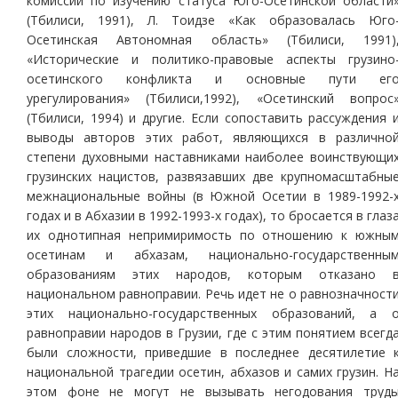
комиссии по изучению статуса Юго-Осетинской области
(Тбилиси, 1991), Л. Тоидзе «Как образовалась Юго
Осетинская Автономная область» (Тбилиси, 1991)
«Исторические и политико-правовые аспекты грузино
осетинского конфликта и основные пути ег
урегулирования» (Тбилиси,1992), «Осетинский вопрос
(Тбилиси, 1994) и другие. Если сопоставить рассуждения 
выводы авторов этих работ, являющихся в различно
степени духовными наставниками наиболее воинствующи
грузинских нацистов, развязавших две крупномасштабны
межнациональные войны (в Южной Осетии в 1989-1992-
годах и в Абхазии в 1992-1993-х годах), то бросается в глаз
их однотипная непримиримость по отношению к южны
осетинам и абхазам, национально-государственны
образованиям этих народов, которым отказано 
национальном равноправии. Речь идет не о равнозначност
этих национально-государственных образований, а 
равноправии народов в Грузии, где с этим понятием всегд
были сложности, приведшие в последнее десятилетие 
национальной трагедии осетин, абхазов и самих грузин. Н
этом фоне не могут не вызывать негодования труд