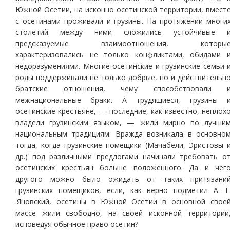
Южной Осетии, на исконно осетинской территории, вмест
с осетинами проживали и грузины. На протяжении многи
столетий между ними сложились устойчивые 
предсказуемые взаимоотношения, которы
характеризовались не только конфликтами, обидами 
недоразумениями. Многие осетинские и грузинские семьи 
роды поддерживали не только добрые, но и действительн
братские отношения, чему способствовали 
межнациональные браки. А трудящиеся, грузины 
осетинские крестьяне, — последние, как известно, неплох
владели грузинским языком, — жили мирно по лучши
национальным традициям. Вражда возникала в основно
тогда, когда грузинские помещики (Мачабели, Эристовы 
др.) под различными предлогами начинали требовать о
осетинских крестьян больше положенного. Да и чег
другого можно было ожидать от таких притязани
грузинских помещиков, если, как верно подметил А. Г
.Яновский, осетины в Южной Осетии в основной свое
массе жили свободно, на своей исконной территории
исповедуя обычное право осетин?