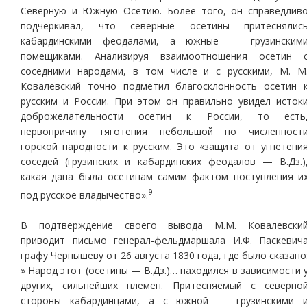
Северную и Южную Осетию. Более того, он справедлив
подчеркивал, что северные осетины притеснялис
кабардинскими феодалами, а южные — грузинским
помещиками. Анализируя взаимоотношения осетин 
соседними народами, в том числе и с русскими, М. М
Ковалевский точно подметил благосклонность осетин 
русским и России. При этом он правильно увидел исток
доброжелательности осетин к России, то есть
первопричину тяготения небольшой по численност
горской народности к русским. Это «защита от угнетени
соседей (грузинских и кабардинских феодалов — В.Дз.)
какая дана была осетинам самим фактом поступления и
9
под русское владычество».
В подтверждение своего вывода М.М. Ковалевски
приводит письмо генерал-фельдмаршала И.Ф. Паскевич
графу Чернышеву от 26 августа 1830 года, где было сказано
» Народ этот (осетины — В.Дз.)… находился в зависимости 
других, сильнейших племен. Притесняемый с северно
стороны кабардинцами, а с южной — грузинскими 