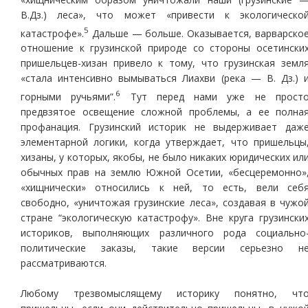
В.Дз.) леса», что может «привести к экологическо
5
катастрофе».
Дальше — больше. Оказывается, варварско
отношение к грузинской природе со стороны осетински
пришельцев-хизан привело к тому, что грузинская земл
«стала интенсивно вымываться Лиахви (река — В. Дз.) 
6
горными ручьями”.
Тут перед нами уже не прост
предвзятое освещение сложной проблемы, а ее полна
профанация. Грузинский историк не выдерживает даж
элементарной логики, когда утверждает, что пришельцы
хизаны, у которых, якобы, не было никаких юридических ил
обычных прав на землю Южной Осетии, «бесцеремонно»
«хищнически» относились к ней, то есть, вели себ
свободно, «уничтожая грузинские леса», создавая в чужо
стране “экологическую катастрофу». Вне круга грузински
историков, выполняющих различного рода социально
политические заказы, такие версии серьезно н
рассматриваются.
Любому трезвомыслящему историку понятно, чт