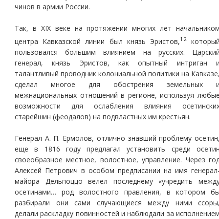
чинов в армии России.
Так, в XIX веке на протяжении многих лет начальнико
12
центра Кавказской линии был князь Эристов,
которы
пользовался большим влиянием на русских. Царски
генерал, князь Эристов, как опытный интриган 
талантливый проводник колониальной политики на Кавказе
сделал многое для обострения земельных 
межнациональных отношений в регионе, используя любы
возможности для ослабления влияния осетински
старейшин (феодалов) на подвластных им крестьян.
Генерал А. П. Ермолов, отлично знавший проблему осетин
еще в 1816 году предлагал установить среди осети
своеобразное местное, волостное, управление. Через го
Алексей Петрович в особом предписании на имя генерал
майора Дельпоццо велел последнему «учредить межд
осетинами… род волостного правления, в котором б
разбирали они сами случающиеся между ними ссоры
делали раскладку повинностей и наблюдали за исполнение