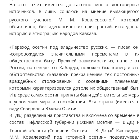
На этот счет имеется достаточно много достоверны
источников. Я лишь сошлюсь на мнение выдающегос
7
русского ученого М. М. Ковалевского,
которы
объективно, без идеологических пристрастий, исследова
историю и этнографию народов Кавказа.
«Переход осетин под владычество русских, — писал он
-сопровождался значительными переменами в и
общественном быту. Прежней зависимости их, на юге о
России, на севере -от Кабарды, положен был конец, и эт
обстоятельство сказалось прекращением тех постоянны
враждебных столкновений с соседними племенами
которыми характеризовался дотоле их общественный быт
И в среде самих осетин приняты были действительные мер
к упрочению мира и спокойствия. Вся страна (имеется 
виду Северная и Южная Осетия —
В. Дз.) разделена на приставства и включена со временем 
состав Тифлисской губернии (Южная Осетия — В.Дз.) 
8
Терской области (Северная Осетия — В. Дз.).»
Как видим
М.М. Ковалевский под «страной осетин» подразумева