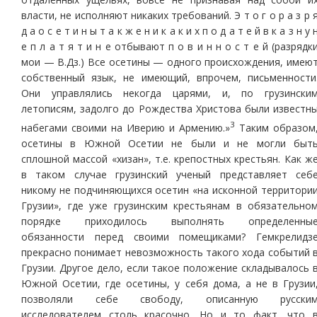
власти, не исполняют никаких требований. Э т о г о р а з р 
д а о с е т и н ы т а к ж е н и к а к и х п о д а т е й в к а з н у 
е п л а т я т и н е отбывают п о в и н н о с т е й (разрядк
мои — В.Дз.) Все осетины — одного происхождения, имею
собственный язык, не имеющий, впрочем, письменности
Они управлялись некогда царями, и, по грузински
летописям, задолго до Рождества Христова были известн
3
набегами своими на Иверию и Армению.»
Таким образом
осетины в Южной Осетии не были и не могли быт
сплошной массой «хизан», т.е. крепостных крестьян. Как ж
в таком случае грузинский ученый представляет себ
никому не подчиняющихся осетин «на исконной территори
Грузии», где уже грузинским крестьянам в обязательно
порядке приходилось выполнять определенны
обязанности перед своими помещиками? Гемкрелидз
прекрасно понимает невозможность такого хода событий 
Грузии. Другое дело, если такое положение складывалось 
Южной Осетии, где осетины, у себя дома, а не в Грузии
позволяли себе свободу, описанную русски
исследователем столь красочно. Но и то факт, что 