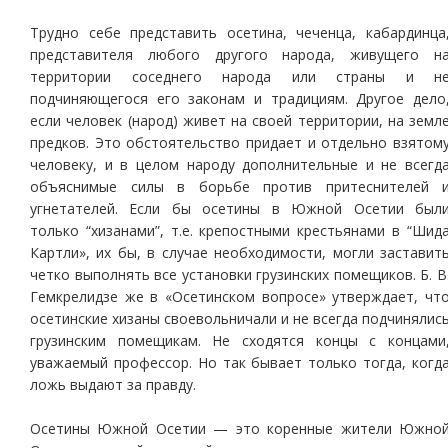
Трудно себе представить осетина, чеченца, кабардинца
представителя любого другого народа, живущего н
территории соседнего народа или страны и н
подчиняющегося его законам и традициям. Другое дело
если человек (народ) живет на своей территории, на земл
предков. Это обстоятельство придает и отдельно взятом
человеку, и в целом народу дополнительные и не всегд
объяснимые силы в борьбе против притеснителей 
угнетателей. Если бы осетины в Южной Осетии был
только “хизанами”, т.е. крепостными крестьянами в “Шид
Картли», их бы, в случае необходимости, могли заставит
четко выполнять все установки грузинских помещиков. Б. В
Гемкрелидзе же в «Осетинском вопросе» утверждает, чт
осетинские хизаны своевольничали и не всегда подчинялис
грузинским помещикам. Не сходятся концы с концами
уважаемый профессор. Но так бывает только тогда, когд
ложь выдают за правду.
Осетины Южной Осетии — это коренные жители Южно