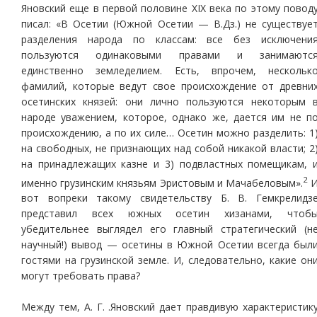
Яновский еще в первой половине XIX века по этому повод
писал: «В Осетии (Южной Осетии — В.Дз.) не существуе
разделения народа по классам: все без исключени
пользуются одинаковыми правами и занимаютс
единственно земледелием. Есть, впрочем, нескольк
фамилий, которые ведут свое происхождение от древни
осетинских князей: они лично пользуются некоторым 
народе уважением, которое, однако же, дается им не п
происхождению, а по их силе… Осетин можно разделить: 1
на свободных, не признающих над собой никакой власти; 2
на принадлежащих казне и 3) подвластных помещикам, 
2
именно грузинским князьям Эристовым и Мачабеловым».
вот вопреки такому свидетельству Б. В. Гемкрелидз
представил всех южных осетин хизанами, чтоб
убедительнее выглядел его главный стратегический (н
научный!) вывод — осетины в Южной Осетии всегда был
гостями на грузинской земле. И, следовательно, какие он
могут требовать права?
Между тем, А. Г. .Яновский дает правдивую характеристик