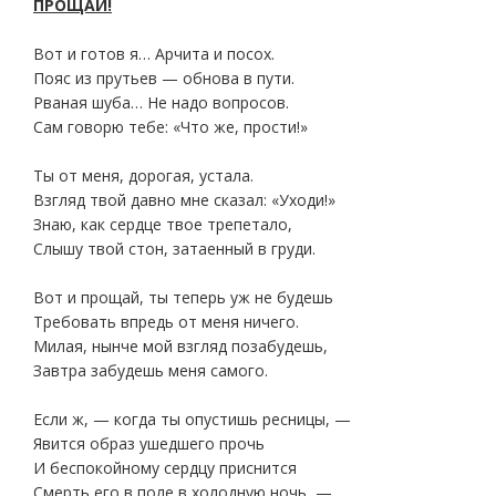
ПРОЩАЙ!
Вот и готов я… Арчита и посох.
Пояс из прутьев — обнова в пути.
Рваная шуба… Не надо вопросов.
Сам говорю тебе: «Что же, прости!»
Ты от меня, дорогая, устала.
Взгляд твой давно мне сказал: «Уходи!»
Знаю, как сердце твое трепетало,
Слышу твой стон, затаенный в груди.
Вот и прощай, ты теперь уж не будешь
Требовать впредь от меня ничего.
Милая, нынче мой взгляд позабудешь,
Завтра забудешь меня самого.
Если ж, — когда ты опустишь ресницы, —
Явится образ ушедшего прочь
И беспокойному сердцу приснится
Смерть его в поле в холодную ночь, —