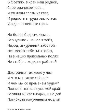
В Осетию, в край наш родной,
Свое одинокое горе…
И хлынули слезы из глаз,
И радость в груди разлилась:
Увидел я снежные горы.
Но более бедным, чем я,
Вернувшись, нашел я тебя,
Народ, изнуренный заботой.
Нет места тебе ни в горах,
Ни в наших привольных полях:
Не стой, не ходи, не работай!
Достойных так мало у нас!
И что мы такое сейчас?
И чем мы со временем будем?
Ползешь ты вслепую, мой край.
Взгляни ж, Уастырджи, и не дай
Погибнуть измученным людям!