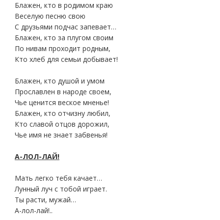
Блажен, кто в родимом краю
Веселую песню свою
С друзьями подчас запевает…
Блажен, кто за плугом своим
По нивам проходит родным,
Кто хлеб для семьи добывает!
Блажен, кто душой и умом
Прославлен в народе своем,
Чье ценится веское мненье!
Блажен, кто отчизну любил,
Кто славой отцов дорожил,
Чье имя не знает забвенья!
А-ЛОЛ-ЛАЙ!
Мать легко тебя качает…
Лунный луч с тобой играет.
Ты расти, мужай…
А-лол-лай!..