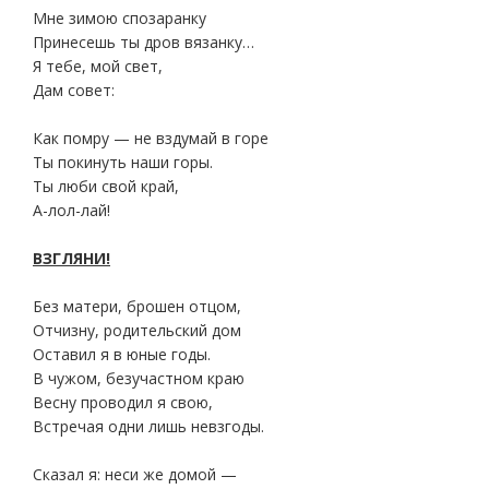
Мне зимою спозаранку
Принесешь ты дров вязанку…
Я тебе, мой свет,
Дам совет:
Как помру — не вздумай в горе
Ты покинуть наши горы.
Ты люби свой край,
А-лол-лай!
ВЗГЛЯНИ!
Без матери, брошен отцом,
Отчизну, родительский дом
Оставил я в юные годы.
В чужом, безучастном краю
Весну проводил я свою,
Встречая одни лишь невзгоды.
Сказал я: неси же домой —