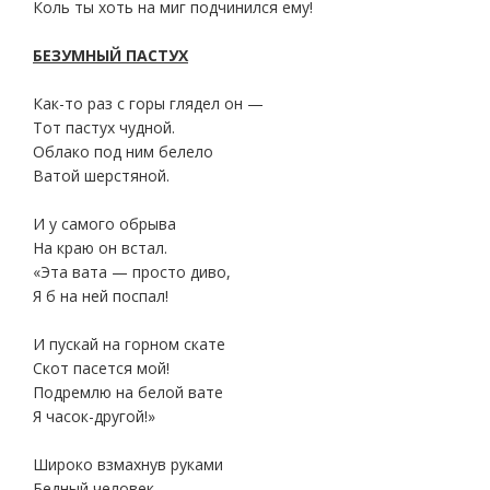
Коль ты хоть на миг подчинился ему!
БЕЗУМНЫЙ ПАСТУХ
Как-то раз с горы глядел он —
Тот пастух чудной.
Облако под ним белело
Ватой шерстяной.
И у самого обрыва
На краю он встал.
«Эта вата — просто диво,
Я б на ней поспал!
И пускай на горном скате
Скот пасется мой!
Подремлю на белой вате
Я часок-другой!»
Широко взмахнув руками
Бедный человек