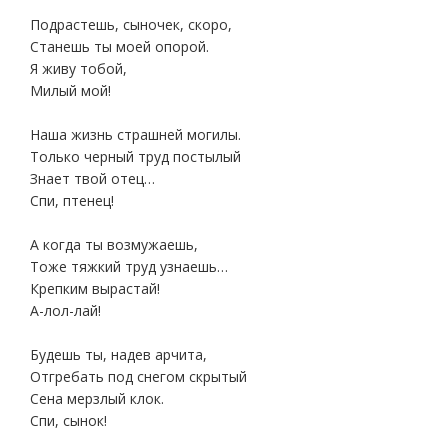
Подрастешь, сыночек, скоро,
Станешь ты моей опорой.
Я живу тобой,
Милый мой!
Наша жизнь страшней могилы.
Только черный труд постылый
Знает твой отец…
Спи, птенец!
А когда ты возмужаешь,
Тоже тяжкий труд узнаешь…
Крепким вырастай!
А-лол-лай!
Будешь ты, надев арчита,
Отгребать под снегом скрытый
Сена мерзлый клок.
Спи, сынок!