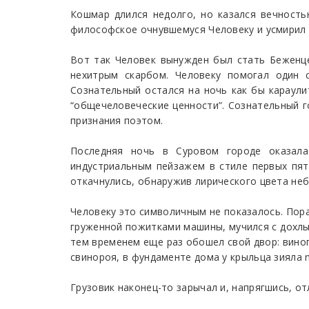
Кошмар длился недолго, но казался вечность
философское очнувшемуся Человеку и усмирил 
Вот так Человек вынужден был стать Беженце
нехитрым скарбом. Человеку помогал один 
Сознательный остался на ночь как бы караули
“общечеловеческие ценности”. Сознательный 
признания поэтом.
Последняя ночь в Суровом городе оказалас
индустриальным пейзажем в стиле первых пят
откачнулись, обнаружив лирического цвета неб
Человеку это символичным не показалось. Пора
груженной пожитками машины, мучился с дохлы
тем временем еще раз обошел свой двор: виног
свинороя, в фундаменте дома у крыльца зияла 
Грузовик наконец-то зарычал и, напрягшись, от