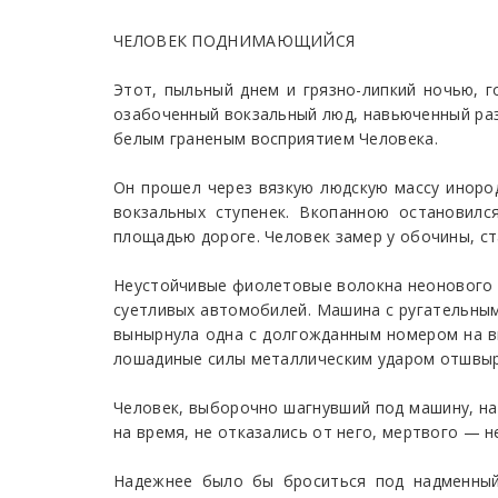
ЧЕЛОВЕК ПОДНИМАЮЩИЙСЯ
Этот, пыльный днем и грязно-липкий ночью, г
озабоченный вокзальный люд, навьюченный раз
белым граненым восприятием Человека.
Он прошел через вязкую людскую массу иноро
вокзальных ступенек. Вкопанною остановилс
площадью дороге. Человек замер у обочины, ст
Неустойчивые фиолетовые волокна неонового с
суетливых автомобилей. Машина с ругательным
вынырнула одна с долгожданным номером на в
лошадиные силы металлическим ударом отшвырн
Человек, выборочно шагнувший под машину, н
на время, не отказались от него, мертвого — 
Надежнее было бы броситься под надменный