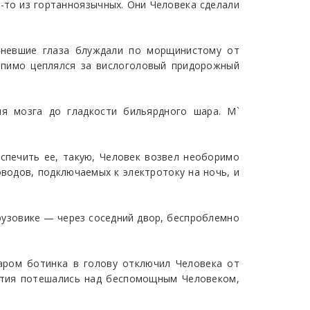
о-то из гортанноязычных. Они Человека сделали
леневшие глаза блуждали по морщинистому от
ерпимо цеплялся за вислоголовый придорожный
я мозга до гладкости бильярдного шара. M`
спечить ее, такую, Человек возвел необоримо
водов, подключаемых к электротоку на ночь, и
рузовике — через соседний двор, беспроблемно
даром ботинка в голову отключил Человека от
ратия потешались над беспомощным Человеком,