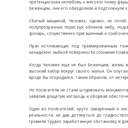
претенциозная нелюбовь к мясокостному фаршу.
Беженцем, они его обездолили и подтолкнули к
Сбитый машиной, Человек, однако, не погиб
полупрозрачных перистых облаков небу, подс
фонарь, сочувственно пригашенный и озабочен
Прах истлевающих под травмированным тонк
ненадежно зыбкой поверхности сознания плава
Когда Человек еще не был Беженцем, жизнь в
высокий забор вокруг своего жилья. Он опута
вроде бы огородился, таким образом, от нете
Но посягатели не стали штурмовать монумента
завалив дощатую изгородь и оборвав обесточе
Один из посягателей, круто заваренный и не
реальности, не дав дотянуться до гладкоств
громили трудно заработанную обстановку в дом