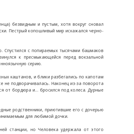
енца) безвидным и пустым, хотя вокруг сновал
ски. Пестрый копошливый мир искажался черно-
ю. Спустился с попираемых тысячами башмаков
двинулся к пресмыкающейся перед вокзальной
анноязычную серию.
ных каштанов, и блики разбегались по капотам
е не подворачивалась. Наконец из-за поворота
я от бордюра и… бросился под колеса. Дурные
дные родственники, приютившие его с дочерью
принимаемым для любимой дочки.
ей станции, но Человека удержала от этого