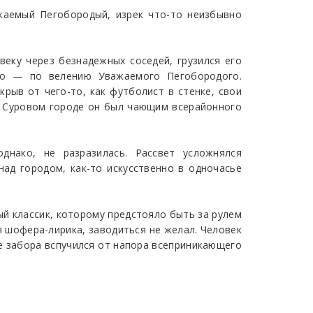
ажаемый Пегобородый, изрек что-то неизбывно
еку через безнадежных соседей, грузился его
Это — по велению Уважаемого Пегобородого.
рыв от чего-то, как футболист в стенке, свои
В Суровом городе он был чающим всерайонного
днако, не разразилась. Рассвет усложнялся
ад городом, как-то искусственно в одночасье
ый классик, которому предстояло быть за рулем
 шофера-лирика, заводиться не желал. Человек
ле забора вспучился от напора всеприникающего