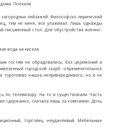
дома. Поехали.
 загородных пейзажей. Философско-лирический
ец, тем не мене, все улаживал. Лишь однажды
ый письменный стол. Для обустройства военно-
ая вода на киселе.
ым гостям не обрадовались, без церемоний и
ривезенный городской скарб -обременительное
а торопливо нашла непривередливого, но и не
ь по телевизору. На то и существовали. Часть
ил сдержанно, сначала лишь за компанию. Дочь
диционный, торговец -неудачливый. Мебельные