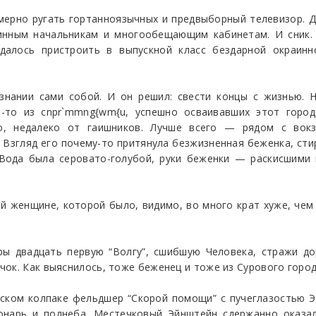
мерно ругать гортанноязычных и предвыборный телевизор. Д
инным начальникам и многообещающим кабинетам. И сник. 
удалось пристроить в выпускной класс бездарной окраи
знании сами собой. И он решил: свести концы с жизнью. Н
-то из cnpr`mmng{wm{u, успешно осваивавших этот город
о, недалеко от гаишников. Лучше всего — рядом с вок
 Взгляд его почему-то притянула безжизненная беженка, ст
 Вода была серовато-голубой, руки беженки — раскисшими
й женщине, которой было, видимо, во много крат хуже, чем
 двадцать первую “Волгу”, сшибшую Человека, стражи до
ок. Как выяснилось, тоже беженец и тоже из Сурового город
рском колпаке фельдшер “Скорой помощи” с пучеглазостью 
онарь и полнеба. Местечковый Эйнштейн сдержанно оказал