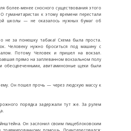
ля более-менее сносного существования этого
О гуманитаристах к этому времени перестали
нной школы — не оказалось нужных бумаг об
о не за понюшку табака! Схема была проста.
ок. Человеку нужно броситься под машину с
залом. Потому Человек и пришел на вокзал.
иравшая прямо на заплеванном вокзальном полу
 и обесцвеченными, авитаминозные щеки были
 ему. Он пошел прочь — через людскую массу к
рожного порядка задержали тут же. За рулем
а.
Эйнштейна. Он заслонил своим пищеблоковским
 травмированному помощь. Поинтересовался: