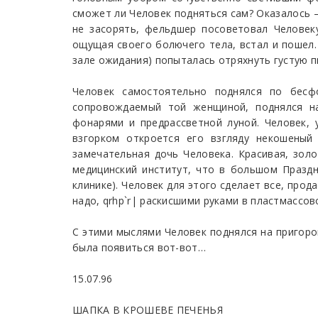
сможет ли Человек подняться сам? Оказалось 
не засорять, фельдшер посоветовал Человеку
ощущая своего болючего тела, встал и пошел.
зале ожидания) попыталась отряхнуть густую п
Человек самостоятельно поднялся по бесф
сопровождаемый той женщиной, поднялся на
фонарями и предрассветной луной. Человек, 
взгорком откроется его взгляду некошеный
замечательная дочь Человека. Красивая, зол
медицинский институт, что в большом Праздн
клинике). Человек для этого сделает все, прод
надо, qrhp`r| раскисшими руками в пластмассов
С этими мыслями Человек поднялся на пригоро
была появиться вот-вот…
15.07.96
ШАПКА В КРОШЕВЕ ПЕЧЕНЬЯ