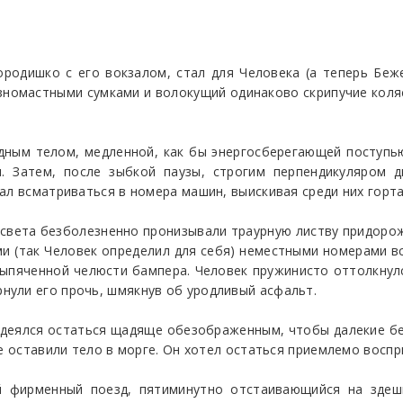
ородишко с его вокзалом, стал для Человека (а теперь Беж
номастными сумками и волокущий одинаково скрипучие коля
дным телом, медленной, как бы энергосберегающей поступь
я. Затем, после зыбкой паузы, строгим перпендикуляром 
ал всматриваться в номера машин, выискивая среди них горт
вета безболезненно пронизывали траурную листву придорож
и (так Человек определил для себя) неместными номерами вс
ыпяченной челюсти бампера. Человек пружинисто оттолкнулс
ули его прочь, шмякнув об уродливый асфальт.
адеялся остаться щадяще обезображенным, чтобы далекие бе
не оставили тело в морге. Он хотел остаться приемлемо вос
 фирменный поезд, пятиминутно отстаивающийся на здешн