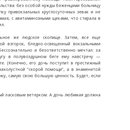
альства: без особой нужды беженцами больницу
пку привокзальных круглосуточных зевак и не
амая, с авитаминозными щеками, что стирала в
ил.
льное же людское скопище. Затем, все еще
ой взгорок, бледно-освещенный вокзальными
бессознательно и безответственно мечтал: за
лугу в полувоздушном беге ему навстречу —
е. (Конечно, его дочь поступит в престижный
захолустной “скорой помощи”, а в знаменитой
инку, самую свою большую ценность. Будет, если
мый ласковым ветерком. А дочь любимая должна