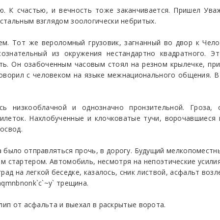
ю. К счастью, и вечность тоже заканчивается. Пришел Ув
стальным взглядом зоологически небритых.
м. Тот же вероломный грузовик, загнанный во двор к Челов
сознательный из окружения нестандартно квадратного. 
ть. Он озабоченным часовым стоял на резном крылечке, прик
говорил с человеком на языке межнационального общения. 
ь низкооблачной и однозначно пронзительной. Гроза, о
илеток. Нахлобученные и клочковатые тучи, ворочавшиеся н
освод.
 было отправляться прочь, в дорогу. Будущий мелкопоместн
м стартером. Автомобиль, несмотря на непоэтические усилия
рад на легкой беседке, казалось, сник листвой, асфальт воз
nqmnbnonk`c`~y` трещина.
лип от асфальта и выехал в раскрытые ворота.