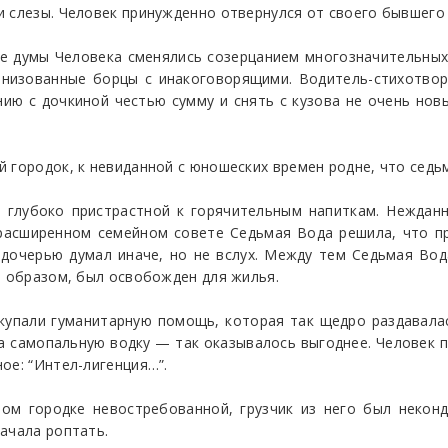
 слезы. Человек принужденно отвернулся от своего бывшего 
ые думы Человека сменялись созерцанием многозначительных
анизованные борцы с инакоговорящими. Водитель-стихотвор
ию с дочкиной честью сумму и снять с кузова не очень нов
 городок, к невиданной с юношеских времен родне, что седьм
 глубоко пристрастной к горячительным напиткам. Нежданн
 расширенном семейном совете Седьмая Вода решила, что п
 дочерью думал иначе, но не вслух. Между тем Седьмая Вод
м образом, был освобожден для жилья.
упали гуманитарную помощь, которая так щедро раздавалас
а самопальную водку — так оказывалось выгоднее. Человек п
ое: “Интел-лигенция…”.
ом городке невостребованной, грузчик из него был некон
ачала роптать.