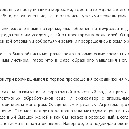
кованные наступившими морозами, торопливо ждали своего 
бя и, остекленевшие, так и остались тусклыми зеркальцами 
ными ежеосенними потерями, был обречен на неурожай и д
 предательским уходом детей от престарелых родителей. Отп
ренной опавшими собратьями земли и превращались в землю 
е это было объяснимо, разлагаемо на химические элементы о
ым листком. Разве что в фазе образного мышления ног, 
изнутри корчившимися в период прекращения сокодвижения м
нсах на выживание и сиротливый колхозный сад, и примык
ективных обработчиков сада. И экскаватор с вгрызшимс
сторическим монстром. Оледенелым и ржавым. Агроном, прох
шения. Это местная детвора познавала методом ощупа и тык
жденный бывшей женой и как бы незаконнорожденный. Всегда
занятиями в начальной школе. Наверное, его поджидала окон