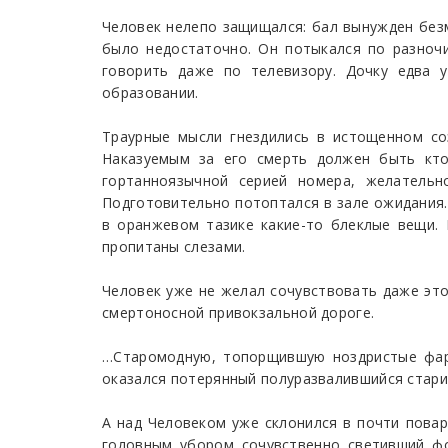
Человек нелепо защищался: бал вынужден без
было недостаточно. Он потыкался по разноч
говорить даже по телевизору. Дочку едва 
образовании.
Траурные мысли гнездились в истощенном со
Наказуемым за его смерть должен быть кто
гортанноязычной серией номера, желательн
Подготовительно потоптался в зале ожидания.
в оранжевом тазике какие-то блеклые вещи.
пропитаны слезами.
Человек уже не желал сочувствовать даже это
смертоносной привокзальной дороге.
…Старомодную, топорщившую ноздристые фары
оказался потерянный полуразвалившийся старич
А над Человеком уже склонился в почти пова
головным убором сочувственно светивший ф