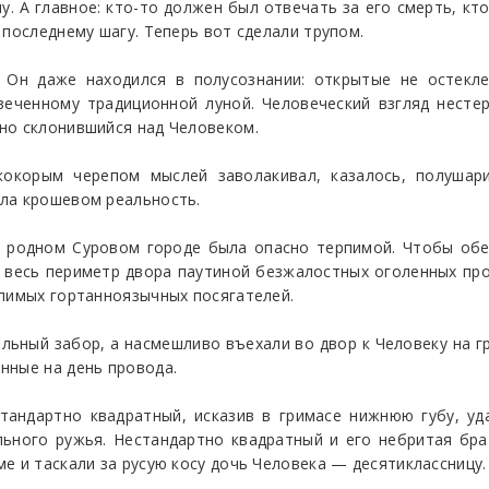
 А главное: кто-то должен был отвечать за его смерть, кт
 последнему шагу. Теперь вот сделали трупом.
. Он даже находился в полусознании: открытые не остек
веченному традиционной луной. Человеческий взгляд нест
но склонившийся над Человеком.
окорым черепом мыслей заволакивал, казалось, полушари
ла крошевом реальность.
 родном Суровом городе была опасно терпимой. Чтобы обе
л весь периметр двора паутиной безжалостных оголенных про
рпимых гортанноязычных посягателей.
льный забор, а насмешливо въехали во двор к Человеку на г
нные на день провода.
стандартно квадратный, исказив в гримасе нижнюю губу, у
ольного ружья. Нестандартно квадратный и его небритая б
е и таскали за русую косу дочь Человека — десятиклассницу.