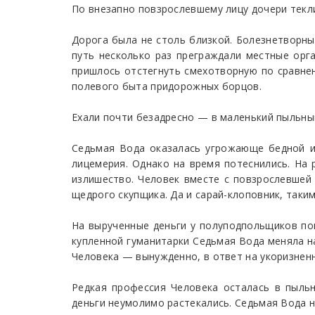
По внезапно повзрослевшему лицу дочери текли
Дорога была не столь близкой. Болезнетворн
путь несколько раз преграждали местные орг
пришлось отстегнуть смехотворную по сравнен
полевого быта придорожных борцов.
Ехали почти безадресно — в маленький пыльный
Седьмая Вода оказалась угрожающе бедной и
лицемерия. Однако на время потеснились. На
излишество. Человек вместе с повзрослевшей
щедрого скупщика. Да и сарай-клоповник, таки
На вырученные деньги у полуподпольщиков пок
купленной гуманитарки Седьмая Вода меняла н
Человека — вынужденно, в ответ на укоризненн
Редкая профессия Человека осталась в пыльн
деньги неумолимо растекались. Седьмая Вода н