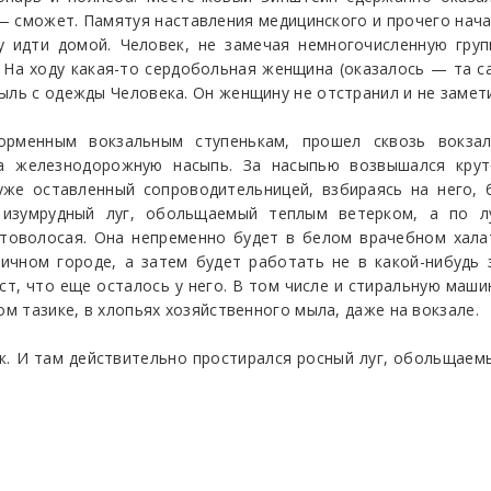
— сможет. Памятуя наставления медицинского и прочего нач
 идти домой. Человек, не замечая немногочисленную груп
 На ходу какая-то сердобольная женщина (оказалось — та с
ыль с одежды Человека. Он женщину не отстранил и не замет
орменным вокзальным ступенькам, прошел сквозь вокза
 железнодорожную насыпь. За насыпью возвышался крут
уже оставленный сопроводительницей, взбираясь на него, 
 изумрудный луг, обольщаемый теплым ветерком, а по 
отоволосая. Она непременно будет в белом врачебном халат
ичном городе, а затем будет работать не в какой-нибудь 
аст, что еще осталось у него. В том числе и стиральную маш
ом тазике, в хлопьях хозяйственного мыла, даже на вокзале.
к. И там действительно простирался росный луг, обольщае