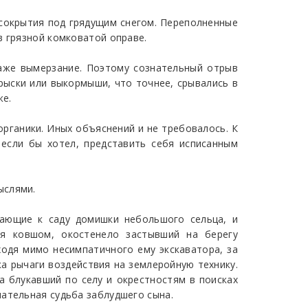
сокрытия под грядущим снегом. Переполненные
в грязной комковатой оправе.
аже вымерзание. Поэтому сознательный отрыв
рыски или выкормыши, что точнее, срывались в
же.
рганики. Иных объяснений и не требовалось. К
если бы хотел, представить себя исписанным
ыслями.
ающие к саду домишки небольшого сельца, и
я ковшом, окостенело застывший на берегу
одя мимо несимпатичного ему экскаватора, за
а рычаги воздействия на землеройную технику.
 блукавший по селу и окрестностям в поисках
чательная судьба заблудшего сына.