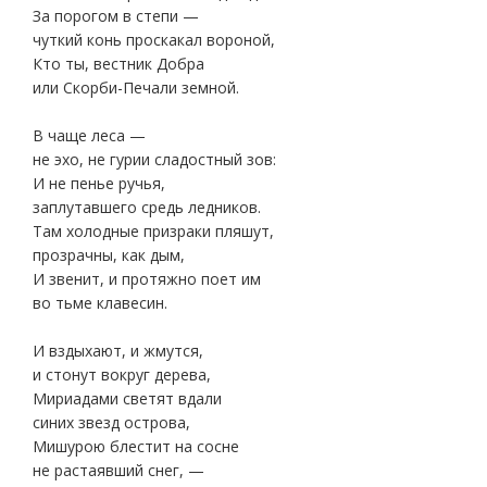
За порогом в степи —
чуткий конь проскакал вороной,
Кто ты, вестник Добра
или Скорби-Печали земной.
В чаще леса —
не эхо, не гурии сладостный зов:
И не пенье ручья,
заплутавшего средь ледников.
Там холодные призраки пляшут,
прозрачны, как дым,
И звенит, и протяжно поет им
во тьме клавесин.
И вздыхают, и жмутся,
и стонут вокруг дерева,
Мириадами светят вдали
синих звезд острова,
Мишурою блестит на сосне
не растаявший снег, —