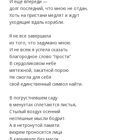
И еще впереди —
долг последний, что мною не отдан,
Хоть на пристани медлят и ждут
уходящие вдаль корабли.
Я не все завершила
из того, что задумано мною.
И не всем я успела сказать
благородное слово “прости”
В сердоликовом небе
мятежной, закатной порою
Не смогла для себя
свой единственный символ найти.
В погрустневшем саду
в менуэтах сплетаются листья,
Стылый воздух осенний
неспешные мысли бодрит.
А в нетронутой памяти
вихрем проносятся лица
В карнавале без масок,