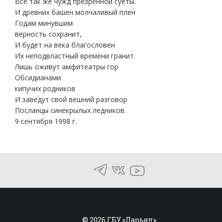
Все так же чужд презренной суеты.
И древних башен молчаливый плен
Годам минувшим
верность сохранит,
И будет на века благословен
Их неподвластный времени гранит.
Лишь оживут амфитеатры гор
Обсидианами
кипучих родников
И заведут свой вешний разговор
Посланцы синекрылых ледников.
9 сентября 1998 г.
© 2026 ГБУ «Дарьял»