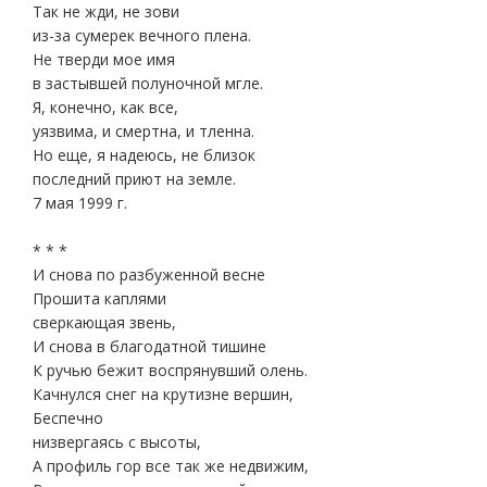
Так не жди, не зови
из-за сумерек вечного плена.
Не тверди мое имя
в застывшей полуночной мгле.
Я, конечно, как все,
уязвима, и смертна, и тленна.
Но еще, я надеюсь, не близок
последний приют на земле.
7 мая 1999 г.
* * *
И снова по разбуженной весне
Прошита каплями
сверкающая звень,
И снова в благодатной тишине
К ручью бежит воспрянувший олень.
Качнулся снег на крутизне вершин,
Беспечно
низвергаясь с высоты,
А профиль гор все так же недвижим,