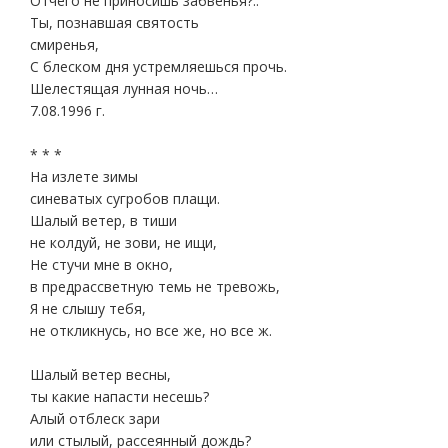
Отчего не приносишь забвенья?..
Ты, познавшая святость
смиренья,
С блеском дня устремляешься прочь.
Шелестящая лунная ночь…
7.08.1996 г.
* * *
На излете зимы
синеватых сугробов плащи.
Шалый ветер, в тиши
не колдуй, не зови, не ищи,
Не стучи мне в окно,
в предрассветную темь не тревожь,
Я не слышу тебя,
не откликнусь, но все же, но все ж.
Шалый ветер весны,
ты какие напасти несешь?
Алый отблеск зари
или стылый, рассеянный дождь?