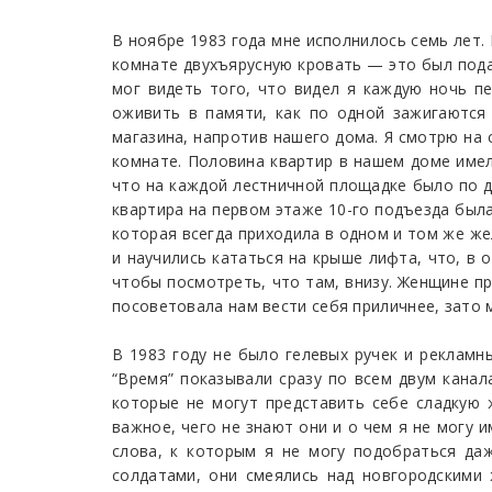
В ноябре 1983 года мне исполнилось семь лет.
комнате двухъярусную кровать — это был пода
мог видеть того, что видел я каждую ночь пе
оживить в памяти, как по одной зажигаются
магазина, напротив нашего дома. Я смотрю на 
комнате. Половина квартир в нашем доме имел
что на каждой лестничной площадке было по д
квартира на первом этаже 10-го подъезда была
которая всегда приходила в одном и том же же
и научились кататься на крыше лифта, что, в
чтобы посмотреть, что там, внизу. Женщине пр
посоветовала нам вести себя приличнее, зато 
В 1983 году не было гелевых ручек и рекламны
“Время” показывали сразу по всем двум канала
которые не могут представить себе сладкую ж
важное, чего не знают они и о чем я не могу 
слова, к которым я не могу подобраться даж
солдатами, они смеялись над новгородскими 