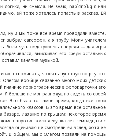
 логики, ни смысла. Не знаю, nap`dnb`kq я или
видимо, ей тоже хотелось попасть в рассказ. Ей
ли, ну и мы тоже все время проводили вместе.
лег выбрал саксофон, а я трубу. Моим учителем
усы были чуть подстрижены впереди — для игры
о оборачивался, выискивая его среди остальных
я оставил занятия музыкой.
чинаю вспоминать, я опять чувствую во рту тот
. С Олегом вообще связанно много моих детских
кой пианино порнографические фотокарточки его
м. Я больше не мог равнодушно сидеть со своей
вое. Это было то самое время, когда все твои
раллельного классов. В это время все остальное
а базаре, лазание по крышам; некоторое время
в доме напротив жила девушка лет семнадцати с
всегда оценивающе смотрели ей вслед, хотя ее
ой”. В общем, мы с Олегом позвали на помощь