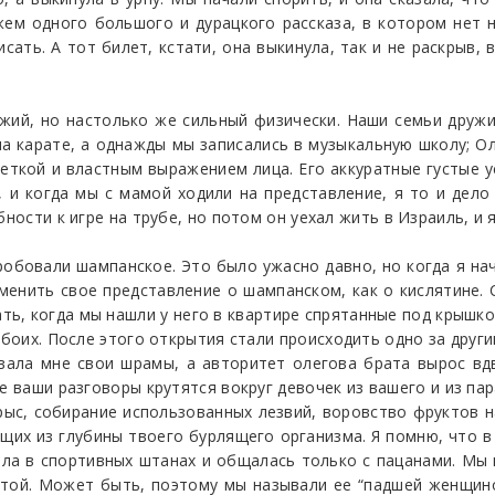
ем одного большого и дурацкого рассказа, в котором нет ни
исать. А тот билет, кстати, она выкинула, так и не раскрыв, 
южий, но настолько же сильный физически. Наши семьи дружи
а карате, а однажды мы записались в музыкальную школу; О
леткой и властным выражением лица. Его аккуратные густые 
, и когда мы с мамой ходили на представление, я то и дел
бности к игре на трубе, но потом он уехал жить в Израиль, и 
робовали шампанское. Это было ужасно давно, но когда я на
изменить свое представление о шампанском, как о кислятине
ать, когда мы нашли у него в квартире спрятанные под крыш
обоих. После этого открытия стали происходить одно за други
вала мне свои шрамы, а авторитет олегова брата вырос вд
все ваши разговоры крутятся вокруг девочек из вашего и из па
рыс, собирание использованных лезвий, воровство фруктов н
щих из глубины твоего бурлящего организма. Я помню, что 
ла в спортивных штанах и общалась только с пацанами. Мы 
той. Может быть, поэтому мы называли ее “падшей женщин