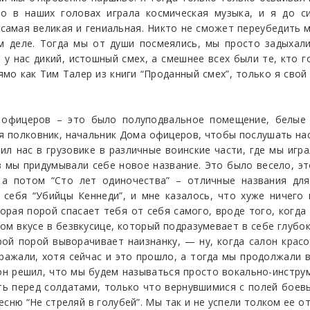
о в наших головах играла космическая музыка, и я до си
амая великая и гениальная. Никто не сможет переубедить м
ом деле. Тогда мы от души посмеялись, мы просто задыхали
 у нас дикий, истошный смех, а смешнее всех были те, кто г
рямо как Тим Талер из книги “Проданный смех”, только я свой
офицеров – это было полуподвальное помещение, белые 
я полковник, начальник Дома офицеров, чтобы послушать нас,
озил нас в грузовике в различные воинские части, где мы игр
аз мы придумывали себе новое название. Это было весело, э
 а потом “Сто лет одиночества” – отличные названия для
 себя “Убийцы Кеннеди”, и мне казалось, что хуже ничего
торая порой спасает тебя от себя самого, вроде того, когд
ом вкусе в безвкусице, который подразумевает в себе глубоку
рой порой выворачивает наизнанку, — ну, когда салон красо
дражали, хотя сейчас и это прошло, а тогда мы продолжали 
 он решил, что мы будем называться просто вокально-инстр
ь перед солдатами, только что вернувшимися с полей боевых
есню “Не стреляй в голубей”. Мы так и не успели толком ее о