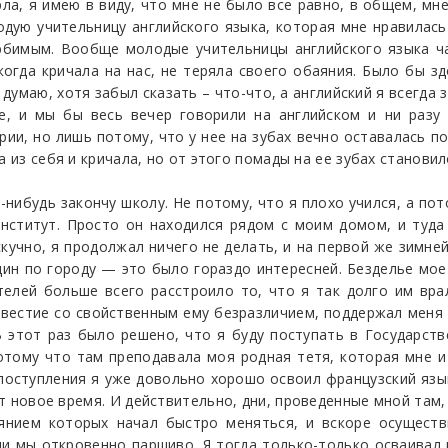
ла, я имею в виду, что мне не было все равно, в общем, мне
дую учительницу английского языка, которая мне нравилась 
бимым. Вообще молодые учительницы английского языка ч
огда кричала на нас, не теряла своего обаяния. Было бы з
думаю, хотя забыл сказать – что-что, а английский я всегда з
фе, и мы бы весь вечер говорили на английском и ни разу
ии, но лишь потому, что у нее на зубах вечно оставалась по
а из себя и кричала, но от этого помады на ее зубах станови
а-нибудь закончу школу. Не потому, что я плохо учился, а пот
нститут. Просто он находился рядом с моим домом, и туда
учно, я продолжал ничего не делать, и на первой же зимней
дин по городу — это было гораздо интересней. Безделье мо
ителей больше всего расстроило то, что я так долго им вр
вестие со свойственным ему безразличием, поддержал меня и
В этот раз было решено, что я буду поступать в Государст
отому что там преподавала моя родная тетя, которая мне и
 поступления я уже довольно хорошо освоил французский язык
ает новое время. И действительно, дни, проведенные мной там
лиянием которых начал быстро меняться, и вскоре осущес
ли мы откровенно паршиво. Я тогда только-только осваивал