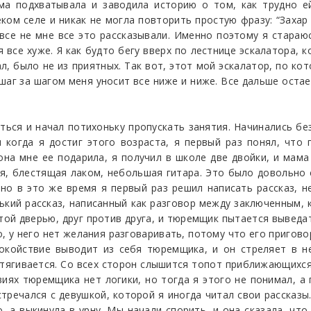
ма подхватывала и заводила историю о том, как трудно е
ком селе и никак не могла повторить простую фразу: “Захар 
овсе не мне все это рассказывали. Именно поэтому я стараю
 все хуже. Я как будто бегу вверх по лестнице эскалатора, 
л, было не из приятных. Так вот, этот мой эскалатор, по кот
шаг за шагом меня уносит все ниже и ниже. Все дальше остае
иться и начал потихоньку пропускать занятия. Начинались б
 когда я достиг этого возраста, я первый раз понял, что 
 она мне ее подарила, я получил в школе две двойки, и мам
вая, блестящая лаком, небольшая гитара. Это было довольно
рно в это же время я первый раз решил написать рассказ, н
нький рассказ, написанный как разговор между заключенным,
той дверью, друг против друга, и тюремщик пытается выведа
, у него нет желания разговаривать, потому что его приговор
покойствие выводит из себя тюремщика, и он стреляет в не
тягивается. Со всех сторон слышится топот приближающихся 
виях тюремщика нет логики, но тогда я этого не понимал, а 
стречался с девушкой, которой я иногда читал свои рассказы
, а выкинула в урну. Мы начали спорить, и она сказала, что