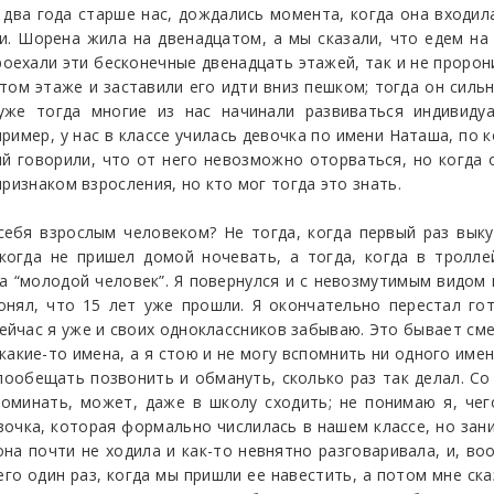
два года старше нас, дождались момента, когда она входила
и. Шорена жила на двенадцатом, а мы сказали, что едем на
проехали эти бесконечные двенадцать этажей, так и не проро
ом этаже и заставили его идти вниз пешком; тогда он сильн
уже тогда многие из нас начинали развиваться индивидуа
имер, у нас в классе училась девочка по имени Наташа, по к
й говорили, что от него невозможно оторваться, но когда о
ризнаком взросления, но кто мог тогда это знать.
себя взрослым человеком? Не тогда, когда первый раз выкур
 когда не пришел домой ночевать, а тогда, когда в тролл
, а “молодой человек”. Я повернулся и с невозмутимым видом 
онял, что 15 лет уже прошли. Я окончательно перестал го
ейчас я уже и своих одноклассников забываю. Это бывает сме
какие-то имена, а я стою и не могу вспомнить ни одного имен
пообещать позвонить и обмануть, сколько раз так делал. Со
оминать, может, даже в школу сходить; не понимаю я, чег
вочка, которая формально числилась в нашем классе, но за
на почти не ходила и как-то невнятно разговаривала, и, во
сего один раз, когда мы пришли ее навестить, а потом мне ска