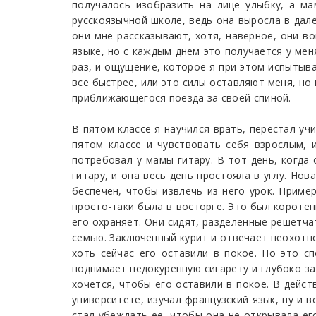
получалось изобразить на лице улыбку, а ма
русскоязычной школе, ведь она выросла в дале
они мне рассказывают, хотя, наверное, они в
языке, но с каждым днем это получается у меня
раз, и ощущение, которое я при этом испытыва
все быстрее, или это силы оставляют меня, но 
приближающегося поезда за своей спиной.
В пятом классе я научился врать, перестал уч
пятом классе и чувствовать себя взрослым, и
потребовал у мамы гитару. В тот день, когда
гитару, и она весь день простояла в углу. Но
беспечен, чтобы извлечь из него урок. Приме
просто-таки была в восторге. Это был короте
его охраняет. Они сидят, разделенные решетча
семью. Заключенный курит и отвечает неохотно
хоть сейчас его оставили в покое. Но это с
поднимает недокуренную сигарету и глубоко за
хочется, чтобы его оставили в покое. В дейст
университете, изучал французский язык, ну и в
стал убеждать ее, чтобы она не открывала его