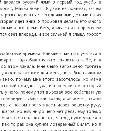
й давался русский язык в первый год учебы в
косит, Макар возит”. Я даже не понимал, о чем
сь разговаривать с сегодняшними детьми на их
которая идет вниз. Я пробовал делать это много
орому я все время бегу, двигается со временем
тся свет впереди, и все сильней я слышу грохот
еззаботные времена. Раньше я мечтал учиться в
подрос. Надо было как-то заявить о себе, и я
а об этом узнала. Мне было запрещено трогать
 суровое наказание для меня, но я был слишком
е знаю, почему мне этого захотелось, но мама
 который ожидает суда, и тюремщиком, который
ть у него, почему тот вырезал всю собственную
 очевиден – смертная казнь, и он хочет, чтобы
го, а потом протягивает через решетку руку,
шагов, но ему ни до чего нет дела, ему только
понял это гораздо позже; я тогда уже учился в
. Как-то раз она купила лотерейный билет, но я
 так поступают только герои моих рассказов, и