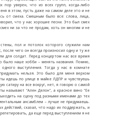
х пор уверен, что из всех групп, когда-либо
еня в этом, пусть даже на самом деле это и не
сь от смеха. Смешным было все: слова, лица,
оворил, что у нас хорошие песни. Это был смех
 смех ни за что не продам, хоть он многим и не
стены, пол и потолок которого служили нам
 после чего он всегда произносил одну и ту же
али для солдат. Перед концертом нас все время
то было наше хобби – менять названия. Помню,
 одного выступления. Тогда у нас в комнате
 придумать нельзя. Это было для меня верхом
а ты идешь по улице в майке ЛДПР и чувствуешь
ю сатиру на все вокруг, нет, я говорю о самой
ты называют “Ален Делон”, а красное вино “Ее
выходить на сцену под разными именами до тех
ументальным ансамблем – лучше не придумаешь.
 действий, сказал, что надо их поддержать, и
трепетировать, да еще перед выступлением я не