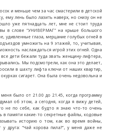
осок и меньше чем за час смастерили в детской
 ему лень было лазить наверх, но снизу он не
рошло уже пятнадцать лет, мне не стоит труда
уквы в слове “УНИВЕРМАГ” на крыше большого
е, удивленные глаза, мерцание голубых огней в
одъездов умножить на 9 этажей, то, учитывая,
можность наслаждаться игрой этих огней. Одна
о все дети бежали туда звать женщину-лифтера,
рывались. Мы подсмотрели, как она это делает,
росили в шахту лифта ключи от наших квартир,
 окурках сигарет. Она была очень недовольна и
 меня было от 21.00 до 21.45, когда программу
думал об этом, а сегодня, когда я вижу детей,
то не по себе, как будто я знаю что-то очень
ть в памяти какие-то секретные файлы, кодовые
казывать историю о том, как во время войны,
у друга: “Чай корова пила?”, у меня даже не