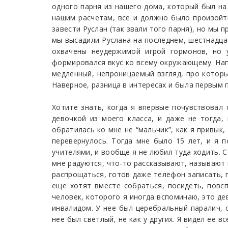
одного парня из нашего дома, который был на 
нашим расчетам, все и должно было произойт
завести Руслан (так звали того парня), но мы 
мы высадили Руслана на последнем, шестнадцат
охвачены неудержимой игрой гормонов, но 
формировался вкус ко всему окружающему. Напр
медленный, непроницаемый взгляд, про которы
Наверное, разница в интересах и была первым п
Хотите знать, когда я впервые почувствовал 
девочкой из моего класса, и даже не тогда,
обратилась ко мне не “мальчик”, как я привык
перевернулось. Тогда мне было 15 лет, и я п
учителями, и вообще я не любил туда ходить. С
мне радуются, что-то рассказывают, называют 
распрощаться, готов даже телефон записать, 
еще хотят вместе собраться, посидеть, повсп
человек, которого я иногда вспоминаю, это де
инвалидом. У нее был церебральный паралич, о
нее был светлый, не как у других. Я видел ее в