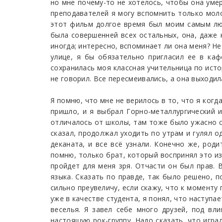
но мне почему-то не хотелось, чтобы она умер
преподавателей я могу вспомнить только моло
этот фильм долгое время был моим самым лю
была совершенней всех остальных, она, даже к
иногда; интересно, вспоминает ли она меня? Не 
улице, я бы обязательно пригласил ее в ка
сохранилась моя классная учительница по истор
не говорил. Все пересмеивались, а она выходил
Я помню, что мне не верилось в то, что я когд
пришло, и я выбрал Горно-металлургический и
отличалось от школы, там тоже было ужасно ск
сказал, продолжал уходить по утрам и гулял о
деканата, и все всё узнали. Конечно же, род
помню, только брат, который воспринял это из
пройдет для меня зря. Отчасти он был прав. 
языка. Сказать по правде, так было решено, п
сильно преувеличу, если скажу, что к моменту
уже в качестве студента, я понял, что наступ
веселья. Я завел себе много друзей, под в
настоящую рок-группу. Надо сказать, что игра