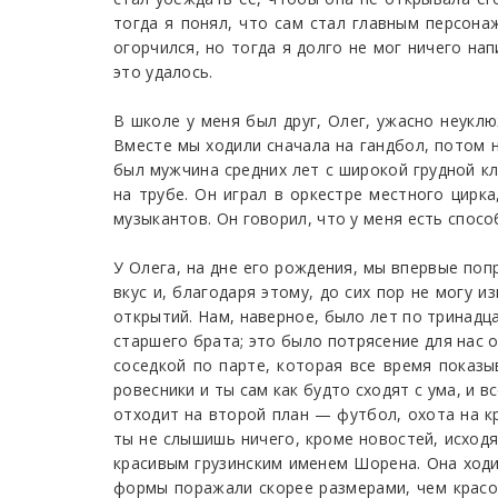
тогда я понял, что сам стал главным персонаж
огорчился, но тогда я долго не мог ничего нап
это удалось.
В школе у меня был друг, Олег, ужасно неукл
Вместе мы ходили сначала на гандбол, потом н
был мужчина средних лет с широкой грудной к
на трубе. Он играл в оркестре местного цирка
музыкантов. Он говорил, что у меня есть спосо
У Олега, на дне его рождения, мы впервые поп
вкус и, благодаря этому, до сих пор не могу 
открытий. Нам, наверное, было лет по тринадц
старшего брата; это было потрясение для нас 
соседкой по парте, которая все время показы
ровесники и ты сам как будто сходят с ума, и 
отходит на второй план — футбол, охота на к
ты не слышишь ничего, кроме новостей, исходя
красивым грузинским именем Шорена. Она ходи
формы поражали скорее размерами, чем красо