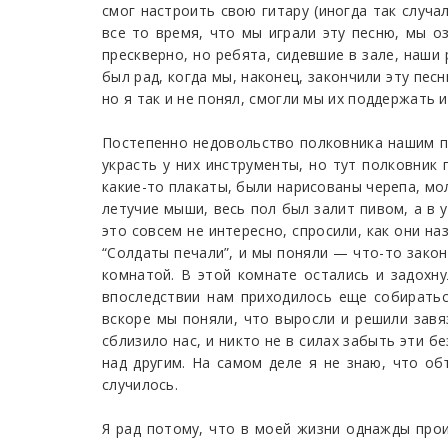
смог настроить свою гитару (иногда так случал
все то время, что мы играли эту песню, мы оз
прескверно, но ребята, сидевшие в зале, наши 
был рад, когда мы, наконец, закончили эту песн
но я так и не понял, смогли мы их поддержать и
Постепенно недовольство полковника нашим по
украсть у них инструменты, но тут полковник 
какие-то плакаты, были нарисованы черепа, мо
летучие мыши, весь пол был залит пивом, а в 
это совсем не интересно, спросили, как они н
“Солдаты печали”, и мы поняли — что-то зако
комнатой. В этой комнате остались и задохн
впоследствии нам приходилось еще собираться
вскоре мы поняли, что выросли и решили завя
сблизило нас, и никто не в силах забыть эти б
над другим. На самом деле я не знаю, что об
случилось.
Я рад потому, что в моей жизни однажды прои