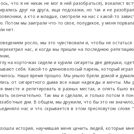
ось, что я не никак не мог в ней разобраться), вокалист вст
ирались друг на друга, ища подсказки, но так и не разобра
ровесники, а кто и младше, смотрели на нас с какой-то завис
ю. Потом мы заиграли что-то свое, полудикое, у меня порвала
ли нет.
ведением росло, мы это чувствовали и, чтобы не остаться 
перехитрил нас, и когда мы пришли на последнюю репетицию
лнии,
углу на корточках сидели и курили сигареты две девушки, оде
азывают себя. Какой-то длинноволосый парень, который играл 
нчилось. Наше время прошло. Мы уныло брели домой и думали
улись от сигаретного дыма все наши надежды и мечты. Мы р
 вместе и репетировать в разных местах, и опять было ве
зать окончательно. Так мы и сделали, и только потом я пон
еззаботные дни. В общем, мы дружили, что бы это ни значило,
ъединяло нас и что скрывается в этом пресловутом слове “д
зошла история, научившая меня ценить людей, которые мне