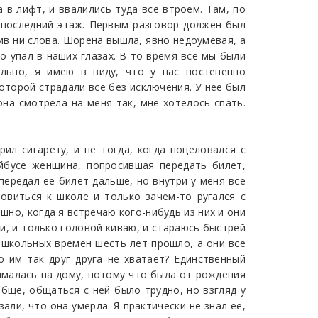
 в лифт, и ввалились туда все втроем. Там, по
 последний этаж. Первым разговор должен был
нив ни слова. Шорена вышла, явно недоумевая, а
о упал в наших глазах. В то время все мы были
льно, я имею в виду, что у нас постепенно
оторой страдали все без исключения. У нее был
на смотрела на меня так, мне хотелось спать.
ил сигарету, и не тогда, когда поцеловался с
ейбусе женщина, попросившая передать билет,
передал ее билет дальше, но внутри у меня все
товиться к школе и только зачем-то ругался с
шно, когда я встречаю кого-нибудь из них и они
и, и только головой киваю, и стараюсь быстрей
 школьных времен шесть лет прошло, а они все
о им так друг друга не хватает? Единственный
нималась на дому, потому что была от рождения
обще, общаться с ней было трудно, но взгляд у
зали, что она умерла. Я практически не знал ее,