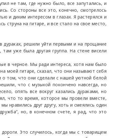
упил не там, где нужно было, все запутались, и
лись. Со стороны все это, конечно, смотрелось
тью и диким интересом в глазах. Я растерялся и
сь струна на гитаре, и все стало на свое место,
в дураках, решили уйти первыми и на прощание
, там уже была другая группа. На стене висели
тые в черное. Мы ради интереса, хотя нам было
на моей гитаре, сказал, что они называют себя
 о том, что они сделали с нашей уютной белой
ешили, что с музыкой покончено навсегда, но
село, опять все вокруг казались дураками, но
ял, что то время, которое мы провели вместе,
 мы нравились друг другу, хоть и смеялись один
ружба”, но, в конечном счете, я рад, что это
 дороги. Это случилось, когда мы с товарищем