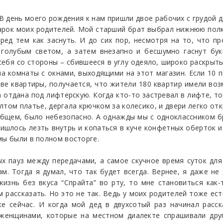
 В день моего рождения к нам пришли двое рабочих с грудой д
рок моих родителей. Мой старший брат выбрал нижнюю полку,
ред тем как заснуть. И до сих пор, несмотря на то, что п
 голубым светом, а затем внезапно и бесшумно гаснут б
себя со стороны – сбившееся в углу одеяло, широко раскрыты
а комнаты с окнами, выходящими на этот магазин. Если 10 п
ве квартиры, получается, что жители 180 квартир имели воз
 отдана под лифтерскую. Когда кто-то застревал в лифте, т
лтом платье, дергала крючком за колесико, и двери легко отк
 общем, было небезопасно. А однажды мы с одноклассником б
ишлось лезть внутрь и копаться в куче конфетных оберток и
мы были в полном восторге.
х пауз между передачами, а самое скучное время суток для
м. Тогда я думал, что так будет всегда. Вернее, я даже не 
изнь без вкуса “Спрайта” во рту, то мне становиться как-
им рассказать. Но это не так. Ведь у моих родителей тоже ес
е сейчас. И когда мой дед в двухсотый раз начинал расс
женщинами, которые на местном диалекте спрашивали друг 