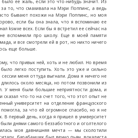
 было ее жаль, если это что-нибудь значит. Из
за то, что смахивала на Мэри Поппинс, а ведь
асто бывают похожи на Мэри Поппинс, но моя
дорово, если бы она знала, что я вспоминаю ее
нал kswxe всех. Если бы я встретил ее сейчас на
 не вспомнили про школу. Еще в моей памяти
мада, и все смотрели ей в рот, но никто ничего
лось еще больше.
ому, что привык ней, хоть и не любил. Но время
 было легко поступить. Хоть это уже и сильно
 сессии меня оттуда выгнали. Дома я ничего не
е длилось около месяца, но потом позвонили из
ал. У меня были большие неприятности дома, и
 сказал что-то на счет того, что этот опыт не
венный университет на отделение французского
 помогла, за что ей огромное спасибо, но я не
. В первый день, когда я пришел в университет
, были днями самого беззаботного и оголтелого
твилась моя давнишняя мечта — мы сколотили
 гитару, барабанщик был вечно пьян, вокалиста