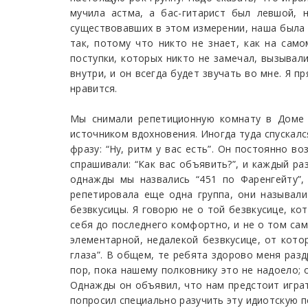
мучила астма, а бас-гитарист был левшой, н
существовавших в этом измерении, наша была с
так, потому что никто не знает, как на сам
поступки, которых никто не замечал, вызывали
внутри, и он всегда будет звучать во мне. Я п
нравится.
Мы снимали репетиционную комнату в Доме 
источником вдохновения. Иногда туда спускалс
фразу: “Ну, ритм у вас есть”. Он постоянно в
спрашивали: “Как вас объявить?”, и каждый р
однажды мы назвались “451 по Фаренгейту”,
репетировала еще одна группа, они называли
безвкусицы. Я говорю не о той безвкусице, ко
себя до последнего комфортно, и не о том сам
элементарной, недалекой безвкусице, от кото
глаза”. В общем, те ребята здорово меня раз
пор, пока нашему полковнику это не надоело;
Однажды он объявил, что нам предстоит играт
попросил специально разучить эту идиотскую п