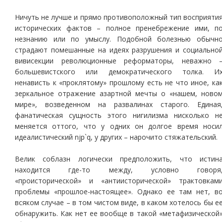
Ничуть не лучше и прямо противоположный тип восприяти
исторических фактов – полное пренебрежение ими, п
незнанию или по умыслу. Подобной болезнью обычн
страдают помешанные на идеях разрушения и социально
вивисекции революционные реформаторы, неважно 
большевистского или демократического толка. И
ненависть к «проклятому» прошлому есть не что иное, ка
зеркальное отражение азартной мечты о «нашем, ново
мире», возведенном на развалинах старого. Единая
фанатическая сущность этого нигилизма нисколько н
меняется оттого, что у одних он долгое время носи
идеалистический njp`q, у других – нарочито стяжательский.
Велик соблазн логически предположить, что истин
находится где-то между, условно говоря
«происторической» и «антиисторической» трактовкам
проблемы «прошлое-настоящее». Однако ее там нет, в
всяком случае – в том чистом виде, в каком хотелось бы е
обнаружить. Как нет ее вообще в такой «метафизической