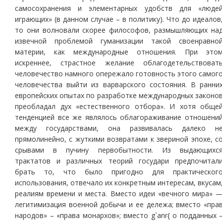
самосохранения и элементарных удобств для «люде
играющих» (в данном случае – в политику). Что до идеалов
то они волновали скорее философов, размышляющих на
извечной проблемой гуманизации такой своенравно
материи, как международные отношения. При это
искреннее, страстное желание облагодетельствоват
человечество намного опережало готовность этого самог
человечества выйти из варварского состояния. В ранни
европейских опытах по разработке международных законо
преобладал дух «естественного отбора». И хотя обще
тенденцией все же являлось облагораживание отношени
между государствами, она развивалась далеко н
прямолинейно, с жуткими возвратами к звериной эпохе, с
срывами в пучину первобытности. Из выдающихс
трактатов и различных теорий государи предпочитал
брать то, что было пригодно для практическог
использования, отвечало их конкретным интересам, вкусам
реалиям времени и места. Вместо идеи «вечного мира» 
легитимизация военной добычи и ее дележа; вместо «пра
народов» – «права монархов»; вместо g`anr{ о подданных 