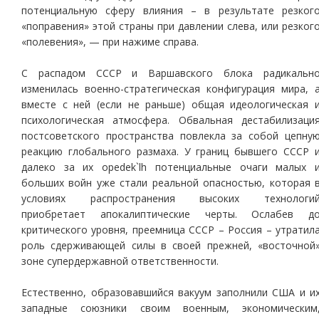
потенциальную сферу влияния – в результате резког
«поправения» этой страны при давлении слева, или резког
«полевения», — при нажиме справа.
С распадом СССР и Варшавского блока радикальн
изменилась военно-стратегическая конфигурация мира, 
вместе с ней (если не раньше) общая идеологическая 
психологическая атмосфера. Обвальная дестабилизаци
постсоветского пространства повлекла за собой цепну
реакцию глобального размаха. У границ бывшего СССР 
далеко за их opedek`lh потенциальные очаги малых 
больших войн уже стали реальной опасностью, которая 
условиях распространения высоких технологи
приобретает апокалиптические черты. Ослабев д
критического уровня, преемница СССР – Россия – утратил
роль сдерживающей силы в своей прежней, «восточной
зоне супердержавной ответственности.
Естественно, образовавшийся вакуум заполнили США и и
западные союзники своим военным, экономическим