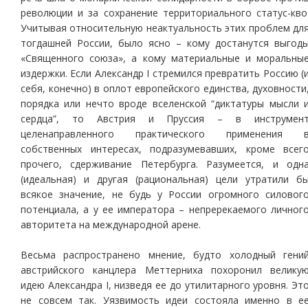
революции и за сохранение территориального статус-кво
Учитывая относительную неактуальность этих проблем дл
тогдашней России, было ясно – кому достанутся выгод
«Священного союза», а кому материальные и моральны
издержки. Если Александр I стремился превратить Россию (
себя, конечно) в оплот европейского единства, духовности
порядка или нечто вроде вселенской “диктатуры мысли 
сердца”, то Австрия и Пруссия – в инструмен
целенаправленного практического применения 
собственных интересах, подразумевавших, кроме всег
прочего, сдерживание Петербурга. Разумеется, и одн
(идеальная) и другая (рациональная) цели утратили б
всякое значение, не будь у России огромного силовог
потенциала, а у ее императора – непререкаемого личног
авторитета на международной арене.
Весьма распространено мнение, будто холодный гени
австрийского канцлера Меттерниха похоронил велику
идею Александра I, низведя ее до утилитарного уровня. Эт
не совсем так. Уязвимость идеи состояла именно в е