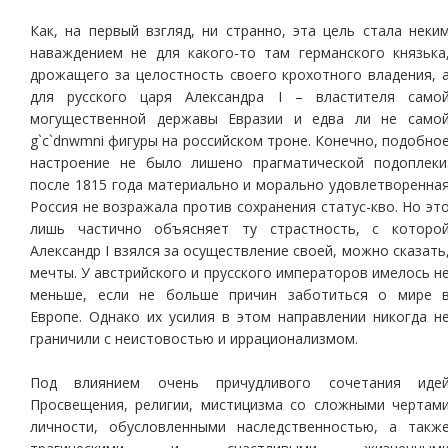
Как, на первый взгляд, ни странно, эта цель стала неки
наваждением не для какого-то там германского князька
дрожащего за целостность своего крохотного владения, 
для русского царя Александра I – властителя само
могущественной державы Евразии и едва ли не само
g`c`dnwmni фигуры на российском троне. Конечно, подобно
настроение не было лишено прагматической подоплеки
после 1815 года материально и морально удовлетворенна
Россия не возражала против сохранения статус-кво. Но эт
лишь частично объясняет ту страстность, с которо
Александр I взялся за осуществление своей, можно сказать
мечты. У австрийского и прусского императоров имелось н
меньше, если не больше причин заботиться о мире 
Европе. Однако их усилия в этом направлении никогда н
граничили с неистовостью и иррационализмом.
Под влиянием очень причудливого сочетания иде
Просвещения, религии, мистицизма со сложными чертам
личности, обусловленными наследственностью, а такж