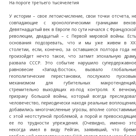
На пороге третьего тысячелетия
У истории – свое летоисчисление, свои точки отсчета, н
совпадающие с хронологическими границами веков
Девятнадцатый век в Европе по сути начался с Французско
революции, двадцатый – с Первой мировой войны. Ест
основания подозревать, что и мы уже живем в ХХ
столетии, если, конечно, за оставшиеся полтора года н
произойдет нечто такое, что затмит эпохальную драм
развала СССР. Это событие нарушило супердержавно
равновесие «Запад-Восток», вызвало глобальны
геополитические перестановки, послужило пусковы
механизмом для губительных макротенденций
стремительно выходящих из-под контроля. К вечном
призраку большой войны, который всегда преследова
человечество, периодически находя реальные воплощения
добавились многочисленные угрозы, вполне сопоставимы
с этой неотступной проблемой, а порой и превосходящи
ее по трудности упреждения. (Очевидно, именно эт
некогда имел в виду Рейган, заявивший, что брем