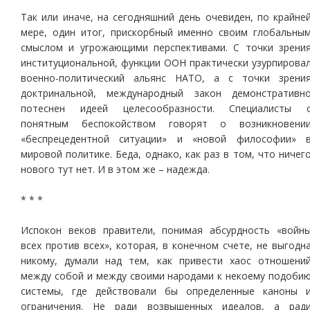
Так или иначе, на сегодняшний день очевиден, по крайне
мере, один итог, прискорбный именно своим глобальны
смыслом и угрожающими перспективами. С точки зрени
институциональной, функции ООН практически узурпирова
военно-политический альянс НАТО, а с точки зрени
доктринальной, международный закон демонстративн
потеснен идеей целесообразности. Специалисты 
понятным беспокойством говорят о возникновени
«беспрецедентной ситуации» и «новой философии» 
мировой политике. Беда, однако, как раз в том, что ничег
нового тут нет. И в этом же – надежда.
* * *
Испокон веков правители, понимая абсурдность «войн
всех против всех», которая, в конечном счете, не выгодн
никому, думали над тем, как привести хаос отношени
между собой и между своими народами к некоему подоби
системы, где действовали бы определенные каноны 
ограничения. Не ради возвышенных идеалов, а рад