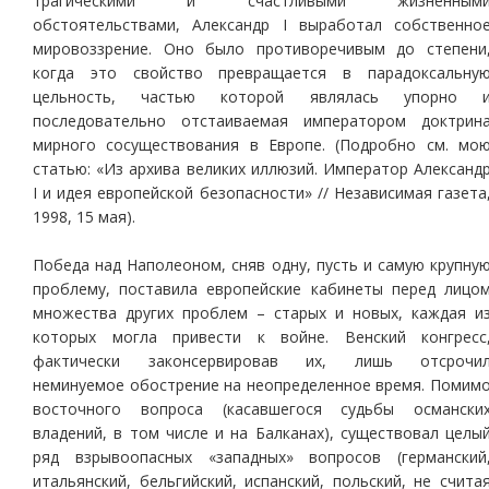
трагическими и счастливыми жизненным
обстоятельствами, Александр I выработал собственно
мировоззрение. Оно было противоречивым до степени
когда это свойство превращается в парадоксальну
цельность, частью которой являлась упорно 
последовательно отстаиваемая императором доктрин
мирного сосуществования в Европе. (Подробно см. мо
статью: «Из архива великих иллюзий. Император Александ
I и идея европейской безопасности» // Независимая газета
1998, 15 мая).
Победа над Наполеоном, сняв одну, пусть и самую крупну
проблему, поставила европейские кабинеты перед лицо
множества других проблем – старых и новых, каждая и
которых могла привести к войне. Венский конгресс
фактически законсервировав их, лишь отсрочи
неминуемое обострение на неопределенное время. Помим
восточного вопроса (касавшегося судьбы османски
владений, в том числе и на Балканах), существовал целы
ряд взрывоопасных «западных» вопросов (германский
итальянский, бельгийский, испанский, польский, не счита