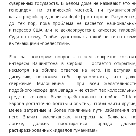
суверенных государств. В Белом доме не называют это н
геноцидом, ни этнической чисткой, ни гуманитарно
катастрофой, предпочитая depf`r|q в стороне. Разумеется
до тех пор, пока проблема не касается национальны
интересов США или не декларируется в качестве таковой
Судя по всему, Сербия удостоилась такой чести со всем
вытекающими «прелестями».
Еще раз повторим: вопрос – в чем конкретно состоя
интересы Вашингтона в Сербии – остается открытым
несмотря на обилие ответов на него. Не вступая 
дискуссию, позволим себе предположить, что даж
свержение Милошевича – при всей желательност
подобного исхода для Запада – не стоит тех колоссальны
средств, которые были задействованы в войне. США 
Европа достаточно богаты и опытны, чтобы найти другие
менее затратные и более приличные пути избавления о
него. Значит, американские интересы на Балканах, п
логике, должны простираться гораздо дальш
растиражированных «идеалов гуманизма».