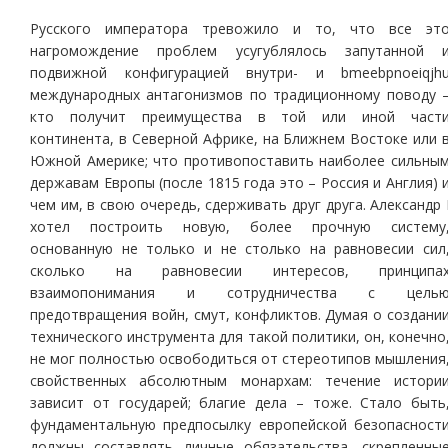
Русского императора тревожило и то, что все эт
нагромождение проблем усугублялось запутанной 
подвижной конфигурацией внутри- и bmeebpnoeiqjh
международных антагонизмов по традиционному поводу 
кто получит преимущества в той или иной част
континента, в Северной Африке, на Ближнем Востоке или 
Южной Америке; что противопоставить наиболее сильны
державам Европы (после 1815 года это – Россия и Англия) 
чем им, в свою очередь, сдерживать друг друга. Александр 
хотел построить новую, более прочную систему
основанную не только и не столько на равновесии сил
сколько на равновесии интересов, принципа
взаимопонимания и сотрудничества с цель
предотвращения войн, смут, конфликтов. Думая о создани
технического инструмента для такой политики, он, конечно
не мог полностью освободиться от стереотипов мышления
свойственных абсолютным монархам: течение истори
зависит от государей; благие дела – тоже. Стало быть
фундаментальную предпосылку европейской безопасност
должны составлять личные обязательства, скрепленны