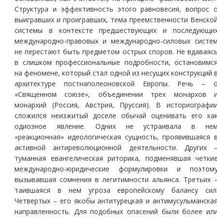
Структура и эффективность этого равновесия, вопрос 
выигравших и проигравших, тема преемственности Венско
системы в контексте предшествующих и последующи
международно-правовых и международно-силовых систе
не перестают быть предметом острых споров. Не вдаваяс
в слишком профессиональные подробности, остановимс
на феномене, который стал одной из несущих конструкций 
архитектуре постнаполеоновской Европы. Речь – 
«Священном союзе», объединении трех монархов 
монархий (Россия, Австрия, Пруссия). В историографи
сложился неизжитый доселе обычай оценивать его ка
одиозное явление. Одних не устраивала в не
«реакционная» идеологическая сущность, проявившаяся 
активной антиреволюционной деятельности. Других 
туманная евангелическая риторика, подменявшая четки
международно-юридические формулировки и поэтом
вызывавшая сомнения в легитимности альянса. Третьих 
таившаяся в нем угроза европейскому балансу сил
Четвертых – его якобы антитурецкая и антимусульманска
направленность. Для подобных опасений были более ил