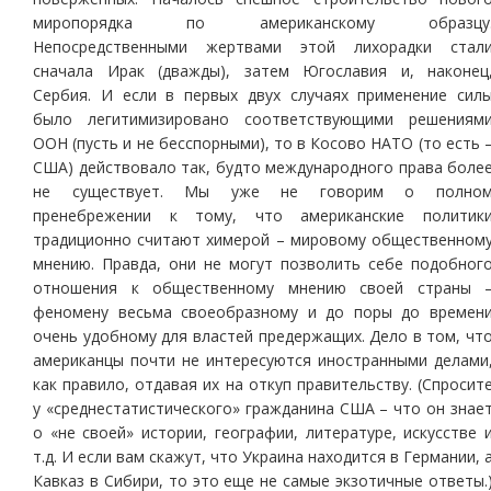
миропорядка по американскому образцу
Непосредственными жертвами этой лихорадки стал
сначала Ирак (дважды), затем Югославия и, наконец
Сербия. И если в первых двух случаях применение сил
было легитимизировано соответствующими решениям
ООН (пусть и не бесспорными), то в Косово НАТО (то есть 
США) действовало так, будто международного права боле
не существует. Мы уже не говорим о полно
пренебрежении к тому, что американские политик
традиционно считают химерой – мировому общественном
мнению. Правда, они не могут позволить себе подобног
отношения к общественному мнению своей страны 
феномену весьма своеобразному и до поры до времен
очень удобному для властей предержащих. Дело в том, чт
американцы почти не интересуются иностранными делами
как правило, отдавая их на откуп правительству. (Спросит
у «среднестатистического» гражданина США – что он знае
о «не своей» истории, географии, литературе, искусстве 
т.д. И если вам скажут, что Украина находится в Германии, 
Кавказ в Сибири, то это еще не самые экзотичные ответы.