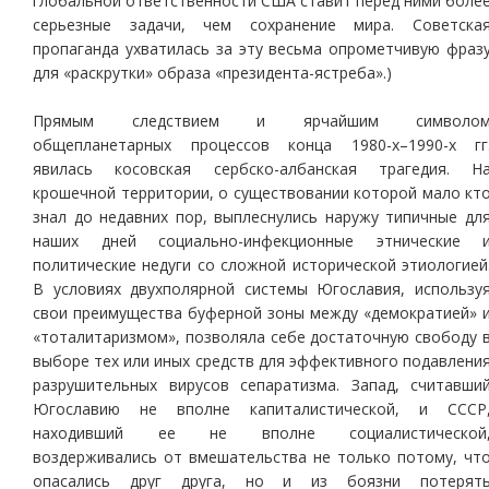
глобальной ответственности США ставит перед ними боле
серьезные задачи, чем сохранение мира. Советска
пропаганда ухватилась за эту весьма опрометчивую фраз
для «раскрутки» образа «президента-ястреба».)
Прямым следствием и ярчайшим символо
общепланетарных процессов конца 1980-х–1990-х гг
явилась косовская сербско-албанская трагедия. Н
крошечной территории, о существовании которой мало кт
знал до недавних пор, выплеснулись наружу типичные дл
наших дней социально-инфекционные этнические 
политические недуги со сложной исторической этиологией
В условиях двухполярной системы Югославия, использу
свои преимущества буферной зоны между «демократией» 
«тоталитаризмом», позволяла себе достаточную свободу 
выборе тех или иных средств для эффективного подавлени
разрушительных вирусов сепаратизма. Запад, считавши
Югославию не вполне капиталистической, и СССР
находивший ее не вполне социалистической
воздерживались от вмешательства не только потому, чт
опасались друг друга, но и из боязни потерят