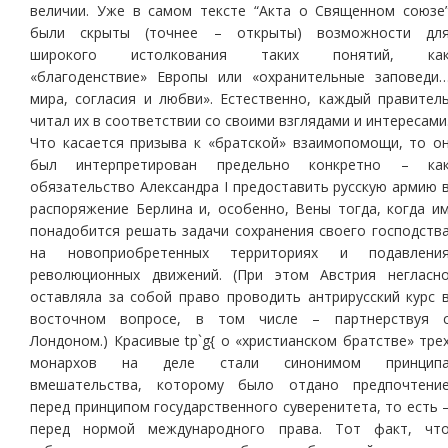
величии. Уже в самом тексте “Акта о Священном союзе
были скрыты (точнее – открыты) возможности дл
широкого истолкования таких понятий, ка
«благоденствие» Европы или «охранительные заповеди
мира, согласия и любви». Естественно, каждый правител
читал их в соответствии со своими взглядами и интересами
Что касается призыва к «братской» взаимопомощи, то о
был интерпретирован предельно конкретно – ка
обязательство Александра I предоставить русскую армию 
распоряжение Берлина и, особенно, Вены тогда, когда и
понадобится решать задачи сохранения своего господств
на новоприобретенных территориях и подавлени
революционных движений. (При этом Австрия негласн
оставляла за собой право проводить антрирусский курс 
восточном вопросе, в том числе – партнерствуя 
Лондоном.) Красивые tp`g{ о «христианском братстве» тре
монархов на деле стали синонимом принцип
вмешательства, которому было отдано предпочтени
перед принципом государственного суверенитета, то есть 
перед нормой международного права. Тот факт, чт