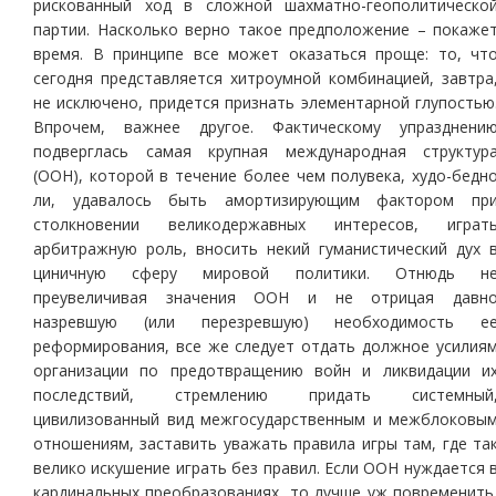
рискованный ход в сложной шахматно-геополитическо
партии. Насколько верно такое предположение – покаже
время. В принципе все может оказаться проще: то, чт
сегодня представляется хитроумной комбинацией, завтра
не исключено, придется признать элементарной глупостью
Впрочем, важнее другое. Фактическому упразднени
подверглась самая крупная международная структур
(ООН), которой в течение более чем полувека, худо-бедн
ли, удавалось быть амортизирующим фактором пр
столкновении великодержавных интересов, играт
арбитражную роль, вносить некий гуманистический дух 
циничную сферу мировой политики. Отнюдь н
преувеличивая значения ООН и не отрицая давн
назревшую (или перезревшую) необходимость е
реформирования, все же следует отдать должное усилия
организации по предотвращению войн и ликвидации и
последствий, стремлению придать системный
цивилизованный вид межгосударственным и межблоковы
отношениям, заставить уважать правила игры там, где та
велико искушение играть без правил. Если ООН нуждается 
кардинальных преобразованиях, то лучше уж повременить