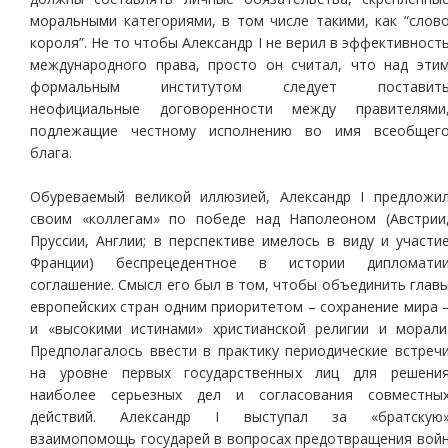
моральными категориями, в том числе такими, как “слов
короля”. Не то чтобы Александр I не верил в эффективност
международного права, просто он считал, что над эти
формальным институтом следует поставит
неофициальные договоренности между правителями
подлежащие честному исполнению во имя всеобщег
блага.
Обуреваемый великой иллюзией, Александр I предложи
своим «коллегам» по победе над Наполеоном (Австрии
Пруссии, Англии; в перспективе имелось в виду и участи
Франции) беспрецедентное в истории дипломати
соглашение. Смысл его был в том, чтобы объединить глав
европейских стран одним приоритетом – сохранение мира 
и «высокими истинами» христианской религии и морали
Предполагалось ввести в практику периодические встреч
на уровне первых государственных лиц для решени
наиболее серьезных дел и согласования совместны
действий. Александр I выступал за «братскую
взаимопомощь государей в вопросах предотвращения вой