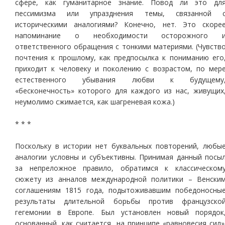
сфере, как гуманитарное знание. Повод ли это дл
пессимизма или упразднения темы, связанной 
историческими аналогиями? Конечно, нет. Это скоре
напоминание о необходимости осторожного 
ответственного обращения с тонкими материями. (Чувств
почтения к прошлому, как предпосылка к пониманию его
приходит к человеку и поколению с возрастом, по мер
естественного убывания любви к будущему
«бесконечность» которого для каждого из нас, живущих
неумолимо сжимается, как шагреневая кожа.)
* * *
Поскольку в истории нет буквальных повторений, любы
аналогии условны и субъективны. Принимая данный посы
за непреложное правило, обратимся к классическом
сюжету из анналов международной политики – Венски
соглашениям 1815 года, подытоживавшим победоносны
результаты длительной борьбы против французско
гегемонии в Европе. Был установлен новый порядок
основанный, как считается, на принципе «равновесия сил»