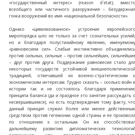
«государственный интерес» (reason d`etat); вмест
всеобщего или частичного разоружения – безудержна
гонка вооружений во имя «национальной безопасности».
Однако «цивилизованное» устроение европейског
миропорядка шло не только за счет сознательных усилий
но и благодаря полустихийному явлению, именуемом
«равновесием сил». Слабые инстинктивно объединялис
против сильных, сильные – против сильнейших, сильнейши
– друг против друга. Поддержание равновесия стало дл
некоторых государств устойчивой внешнеполитическо
традицией, отвечавшей их военно-стратегическим 
экономическим интересам. Трудно сказать – сколько войн 
истории так и не состоялось благодаря применени
принципа баланса (да и праздное это занятие рассуждать 
несвершившемся), но есть подтверждение тому факту, чт
данный принцип служил более или менее действенны
средством против гегемонии одной страны и ее произвол
по отношению к остальным. Он же способствова
дальнейшему развитию дипломатических технологи