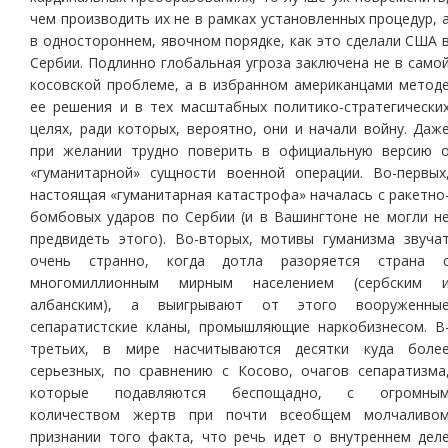
чем производить их не в рамках установленных процедур, 
в одностороннем, явочном порядке, как это сделали США 
Сербии. Подлинно глобальная угроза заключена не в само
косовской проблеме, а в избранном американцами метод
ее решения и в тех масштабных политико-стратегически
целях, ради которых, вероятно, они и начали войну. Даж
при желании трудно поверить в официальную версию 
«гуманитарной» сущности военной операции. Во-первых
настоящая «гуманитарная катастрофа» началась с ракетно
бомбовых ударов по Сербии (и в Вашингтоне не могли н
предвидеть этого). Во-вторых, мотивы гуманизма звуча
очень странно, когда дотла разоряется страна 
многомиллионным мирным населением (сербским 
албанским), а выигрывают от этого вооруженны
сепаратистские кланы, промышляющие наркобизнесом. В
третьих, в мире насчитываются десятки куда боле
серьезных, по сравнению с Косово, очагов сепаратизма
которые подавляются беспощадно, с огромны
количеством жертв при почти всеобщем молчаливо
признании того факта, что речь идет о внутреннем дел