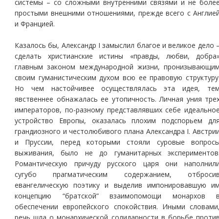
системы – со сложными внутренними связями и не боле
простыми внешними отношениями, прежде всего с Англие
и Францией.
Казалось бы, Александр I замыслил благое и великое дело 
сделать христианские истины «правды, любви, добра
главным законом международной жизни, пронизывающи
своим гуманистическим духом всю ее правовую структуру
Но чем настойчивее осуществлялась эта идея, те
явственнее обнажалась ее утопичность. Личная уния тре
императоров, по-разному представлявших себе идеально
устройство Европы, оказалась плохим подспорьем дл
грандиозного и честолюбивого плана Александра I. Австри
и Пруссии, перед которыми стояли суровые вопрос
выживания, было не до гуманитарных экспериментов
Романтическую причуду русского царя они наполнил
сугубо прагматическим содержанием, отброси
евангелическую поэтику и выделив импонировавшую и
концепцию “братской” взаимопомощи монархов 
обеспечении европейского спокойствия. Иными словами
речь шла о монархической солидарности в борьбе проти