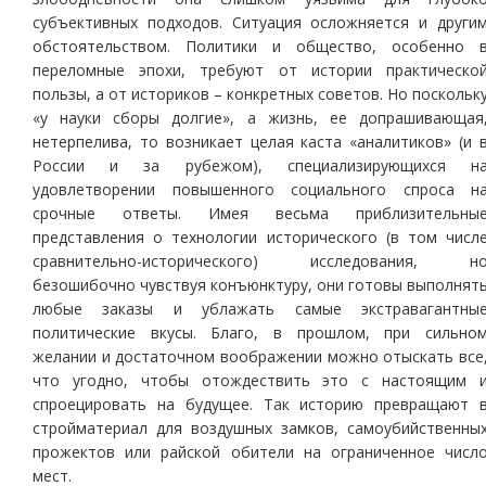
субъективных подходов. Ситуация осложняется и други
обстоятельством. Политики и общество, особенно 
переломные эпохи, требуют от истории практическо
пользы, а от историков – конкретных советов. Но поскольк
«у науки сборы долгие», а жизнь, ее допрашивающая
нетерпелива, то возникает целая каста «аналитиков» (и 
России и за рубежом), специализирующихся н
удовлетворении повышенного социального спроса н
срочные ответы. Имея весьма приблизительны
представления о технологии исторического (в том числ
сравнительно-исторического) исследования, н
безошибочно чувствуя конъюнктуру, они готовы выполнят
любые заказы и ублажать самые экстравагантны
политические вкусы. Благо, в прошлом, при сильно
желании и достаточном воображении можно отыскать все
что угодно, чтобы отождествить это с настоящим 
спроецировать на будущее. Так историю превращают 
стройматериал для воздушных замков, самоубийственны
прожектов или райской обители на ограниченное числ
мест.