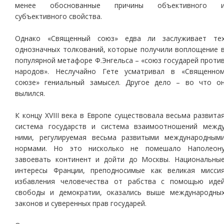
менее обоснованные причины объективного 
субъективного свойства.
Однако «Священный союз» едва ли заслуживает те
однозначных толкований, которые получили воплощение 
популярной метафоре Ф.Энгельса – «союз государей проти
народов». Неслучайно Гете усматривал в «Священно
союзе» гениальный замысел. Другое дело – во что о
вылился.
К концу XVIII века в Европе существовала весьма развита
система государств и система взаимоотношений межд
ними, регулируемая весьма развитыми международным
нормами. Но это нисколько не помешало Наполеон
завоевать континент и дойти до Москвы. Национальны
интересы Франции, преподносимые как великая мисси
избавления человечества от рабства с помощью иде
свободы и демократии, оказались выше международны
законов и суверенных прав государей.