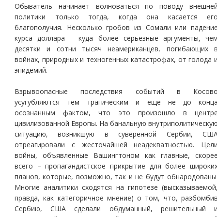
Обыватель начинает волноваться по поводу внешне
политики только тогда, когда она касается ег
благополучия. Несколько гробов из Сомали или падени
курса доллара – куда более серьезные аргументы, че
десятки и сотни тысяч неамериканцев, погибающих 
войнах, природных и техногенных катастрофах, от голода 
эпидемий.
Взрывоопасные последствия событий в Косов
усугубляются тем трагическим и еще не до конц
осознанным фактом, что это произошло в центр
цивилизованной Европы. На банальную внутриполитическу
ситуацию, возникшую в суверенной Сербии, СШ
отреагировали с жесточайшей неадекватностью. Цел
войны, объявленные Вашингтоном как главные, скоре
всего – пропагандистское прикрытие для более широки
планов, которые, возможно, так и не будут обнародованы
Многие аналитики сходятся на гипотезе (высказываемой
правда, как категоричное мнение) о том, что, разбомби
Сербию, США сделали обдуманный, решительный 