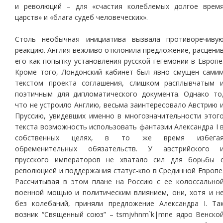
и революций – для «счастия колеблемых долгое врем
царств» и «блага судеб человеческих».
Столь необычная инициатива вызвала противоречиву
реакцию. Англия вежливо отклонила предложение, расцени
его как попытку установления русской гегемонии в Европе
Кроме того, Лондонский кабинет был явно смущен сами
текстом проекта соглашения, слишком расплывчатым 
поэтичным для дипломатического документа. Однако то
что не устроило Англию, весьма заинтересовало Австрию 
Пруссию, увидевших именно в многозначительности этог
текста возможность использовать фантазии Александра I 
собственных целях, в то же время избега
обременительных обязательств. У австрийского 
прусского императоров не хватало сил для борьбы 
революцией и поддержания статус-кво в Срединной Европе
Рассчитывая в этом плане на Россию с ее колоссально
военной мощью и политическим влиянием, они, хотя и н
без колебаний, приняли предложение Александра I. Та
возник “Священный союз” – tsmjvhnm`k|mne ядро Венско