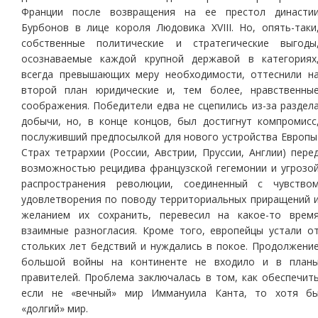
Франции после возвращения на ее престол династи
Бурбонов в лице короля Людовика XVIII. Но, опять-таки
собственные политические и стратегические выгоды
осознаваемые каждой крупной державой в категориях
всегда превышающих меру необходимости, оттеснили н
второй план юридические и, тем более, нравственны
соображения. Победители едва не сцепились из-за раздел
добычи, но, в конце концов, был достигнут компромисс
послуживший предпосылкой для нового устройства Европы
Страх тетрархии (России, Австрии, Пруссии, Англии) пере
возможностью рецидива французской гегемонии и угрозо
распространения революции, соединенный с чувство
удовлетворения по поводу территориальных приращений 
желанием их сохранить, перевесил на какое-то врем
взаимные разногласия. Кроме того, европейцы устали о
стольких лет бедствий и нуждались в покое. Продолжени
большой войны на континенте не входило и в план
правителей. Проблема заключалась в том, как обеспечит
если не «вечный» мир Иммануила Канта, то хотя б
«долгий» мир.