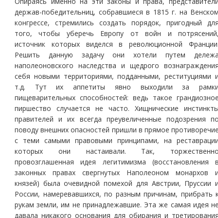
Опираясь именно на эти законы и права, представител
держав-победительниц, собравшиеся в 1815 г. на Венско
конгрессе, стремились создать порядок, пригодный дл
того, чтобы уберечь Европу от войн и потрясений
источник которых виделся в революционной Франции
Решить данную задачу они хотели путем дележ
наполеоновского наследства и щедрого вознаграждени
себя новыми территориями, подданными, реституциями 
т.д. Тут их аппетиты явно выходили за рамк
пищеварительных способностей: ведь такое грандиозно
пиршество случается не часто. Хищнические инстинкт
правителей и их всегда преувеличенные подозрения п
поводу внешних опасностей пришли в прямое противоречи
с теми самыми правовыми принципами, на реставраци
которых они настаивали. Так, торжественн
провозглашенная идея легитимизма (восстановления 
законных правах свергнутых Наполеоном монархов 
князей) была очевидной помехой для Австрии, Пруссии 
России, намеревавшихся, по разным причинам, прибрать 
рукам земли, им не принадлежавшие. Эта же самая идея н
давала никакого основания для обирания и третировани