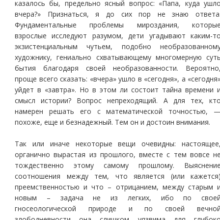
казалось бы, предельно ясный вопрос: «Папа, куда ушл
вчера?» Признаться, я до сих пор не знаю ответа
Фундаментальные проблемы мироздания, которы
взрослые исследуют разумом, дети угадывают каким-т
экзистенциальным чутьем, подобно необразованном
художнику, гениально схватывающему многомерную сут
бытия благодаря своей необразованности. Вероятно
проще всего сказать: «вчера» ушло в «сегодня», а «сегодня
уйдет в «завтра». Но в этом ли состоит тайна времени 
смысл истории? Вопрос непреходящий. А для тех, кт
намерен решать его с математической точностью, 
похоже, еще и безнадежный. Тем он и достоин внимания.
Так или иначе некоторые вещи очевидны: настоящее
органично вырастая из прошлого, вместе с тем вовсе н
тождественно этому самому прошлому. Выяснени
соотношения между тем, что является (или кажется
преемственностью и что – отрицанием, между старым 
новым – задача не из легких, ибо по свое
гносеологической природе и по своей вечно
злободневности она слишком уязвима для глубок