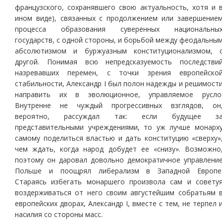
французского, сохранявшего свою актуальность, хотя и 
ином виде), связанных с продолжением или завершение
процесса образования суверенных национальны
государств, с одной стороны, и борьбой между феодальны
абсолютизмом и буржуазным конституционализмом, 
другой. Понимая всю непредсказуемость последстви
назревавших перемен, с точки зрения европейско
стабильности, Александр I был полон надежды и решимост
направить их в эволюционное, управляемое русло
Внутренне не чуждый прогрессивных взглядов, он
вероятно, рассуждал так: если будущее з
представительными учреждениями, то уж лучше монарх
самому поделиться властью и дать конституцию «сверху»
чем ждать, когда народ добудет ее «снизу». Возможно
поэтому он даровал довольно демократичное управлени
Польше и поощрял либерализм в Западной Европе
Стараясь избегать монаршего произвола сам и совету
воздерживаться от него своим августейшим собратьям 
европейских дворах, Александр I, вместе с тем, не терпел 
насилия со стороны масс.