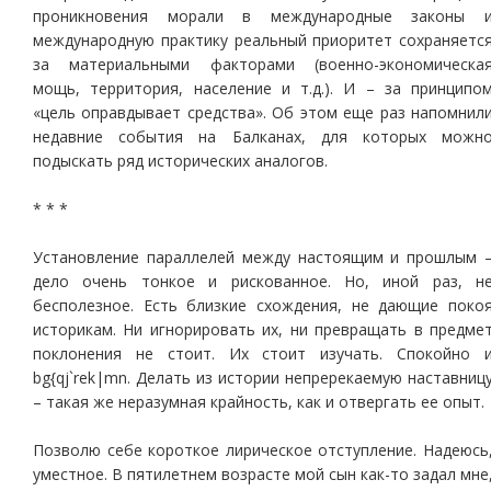
проникновения морали в международные законы 
международную практику реальный приоритет сохраняетс
за материальными факторами (военно-экономическа
мощь, территория, население и т.д.). И – за принципо
«цель оправдывает средства». Об этом еще раз напомнил
недавние события на Балканах, для которых можн
подыскать ряд исторических аналогов.
* * *
Установление параллелей между настоящим и прошлым 
дело очень тонкое и рискованное. Но, иной раз, н
бесполезное. Есть близкие схождения, не дающие поко
историкам. Ни игнорировать их, ни превращать в предме
поклонения не стоит. Их стоит изучать. Спокойно 
bg{qj`rek|mn. Делать из истории непререкаемую наставниц
– такая же неразумная крайность, как и отвергать ее опыт.
Позволю себе короткое лирическое отступление. Надеюсь
уместное. В пятилетнем возрасте мой сын как-то задал мне