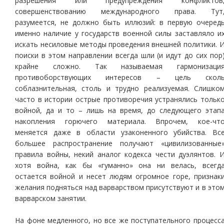
разрешения или предупреждения конфликтов
совершенствованию международного права. Тут
разумеется, не должно быть иллюзий: в первую очеред
именно наличие у государств военной силы заставляло и
искать несиловые методы проведения внешней политики. 
поиски в этом направлении всегда шли (и идут до сих пор
крайне сложно. Так называемая гармонизаци
противоборствующих интересов – цель скол
соблазнительная, столь и трудно реализуемая. Слишко
часто в истории острые противоречия устранялись тольк
войной, да и то – лишь на время, до следующего этап
накопления горючего материала. Впрочем, кое-чт
меняется даже в области узаконенного убийства. Вс
большее распространение получают «цивилизованные
правила войны, некий аналог кодекса чести дуэлянтов. 
хотя война, как бы «гуманно» она ни велась, всегд
остается войной и несет людям огромное горе, признак
желания подняться над варварством присутствуют и в это
варварском занятии.
На фоне медленного, но все же поступательного процесс