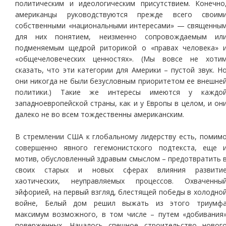
политическим и идеологическим присутствием. Конечно
американцы руководствуются прежде всего своим
собственными «национальными интересами» — священны
для них понятием, неизменно сопровождаемым ил
подменяемым щедрой риторикой о «правах человека» 
«общечеловеческих ценностях». (Мы вовсе не хоти
сказать, что эти категории для Америки – пустой звук. Н
они никогда не были безусловным приоритетом ее внешне
политики.) Такие же интересы имеются у каждо
западноевропейской страны, как и у Европы в целом, и он
далеко не во всем тождественны американским.
В стремлении США к глобальному лидерству есть, помим
совершенно явного гегемонистского подтекста, еще 
мотив, обусловленный здравым смыслом – предотвратить 
своих старых и новых сферах влияния развити
хаотических, неуправляемых процессов. Охваченны
эйфорией, на первый взгляд, блестящей победы в холодно
войне, Белый дом решил выжать из этого триумф
максимум возможного, в том числе – путем «добивания
поверженных. Началось спешное строительство новог