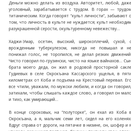
Деньги можно делать из воздуха. Авторитет, любой, даж
уголовный, зарабатывается с трудом. В горах — трудо
титаническим. Когда говорят “культ личности”, забывают 
том, что личность в культе не нуждается; культ необходи
разукрашенной серости, окультуренному невежеству…
Хаджи-Умар, осетин, высокий, широкоплечий, сухой, 
врожденным туберкулезом, никогда не повышал и н
понижал голос, не торопился, не делал резких движений
Чисто говорил по-грузински, чисто на языке вайнахов… Сы
брата моего деда, он жил в родовой просторной сакл
Гудиевых в селе Окрокъана Кассарского ущелья, в пят
километрах от Коба и подъема на Крестовый перевал. Ег
все чтили, уважали, по-мужски любили, и когда он говорил
затихали, чтобы слышать каждое слово, а говорил он мал
и тихо, как умирающий…
В конце сороковых, на “полуторке”, он ехал из Коба 
Окрокъана, а я, мальчик семи лет, сидел на его коленях
Вдруг справа от дороги, на пятачке в низине, он, шофер и 