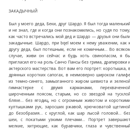
ЗАКАДЫЧНЫЙ
Был у моего деда, Беки, друг Шардо. Я был тогда маленьки
и не знал, где и когда они познакомились, но судя по тому
как часто встречались мой дед и Шардо — друзья они был
закадычные. Шардо, при bqel моем к нему уважении, как 
другу деда, был потешным, если не комичным… Во всяко
случае, живи он сейчас и будь хоть свинопасом, я б
пригласил его на роль Санчо Пансы без грима, драпировки 
актерского мастерства. Вот вам его портрет: коротышка, 
дрянных коротких сапогах, в неимоверно широком галиф
из темно-синего, замызганного жиром шевиота и зелено
гимнастерке с двумя карманами, перехваченно
широченным поясом, старым, но со звездой на тускло
бляхе… без ягодиц, но с огромным животом и коротким
култышками рук, заросших ржавой, крючковатой щетино
до безобразия… с круглой, как шар лысой головой… бе
шеи, с покатыми узкими плечами… Портрет завершаю
мелкие, хитрющие, как буравчики, глаза и чувственны