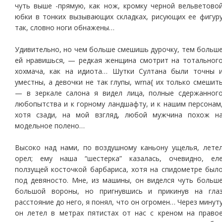
чуть выше -прямую, как нож, кромку черной вельветово
юбки в тонких вызывающих складках, рисующих ее фигур
так, словно ноги обнажены…
Удивительно, но чем больше смешишь дурочку, тем больш
ей нравишься, — редкая женщина смотрит на тотальног
хохмача, как на идиота… Шутки Султана были точны 
уместны, а девочки не так глупы, wrna{ их только смешит
— в зеркале салона я видел лица, полные сдержанног
любопытства и к горному ландшафту, и к нашим персонам
хотя сзади, на мой взгляд, любой мужчина похож н
модельное полено…
Высоко над нами, по воздушному каньону ущелья, лете
орел; ему наша “шестерка” казалась, очевидно, ел
ползущей косточкой барбариса, хотя на спидометре был
под девяносто. Мне, из машины, он виделся чуть больш
большой вороны, но пригнувшись и прикинув на гла
расстояние до него, я понял, что он огромен… Через минут
он летел в метрах пятистах от нас с креном на право