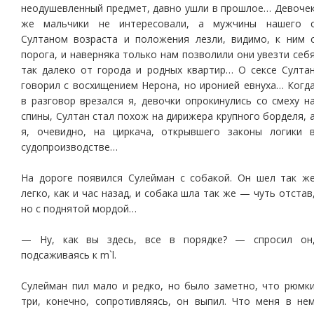
неодушевленный предмет, давно ушли в прошлое… Девоче
же мальчики не интересовали, а мужчины нашего 
Султаном возраста и положения лезли, видимо, к ним 
порога, и наверняка только нам позволили они увезти себ
так далеко от города и родных квартир… О сексе Султа
говорил с восхищением Нерона, но иронией евнуха… Когд
в разговор врезался я, девочки опрокинулись со смеху н
спины, Султан стал похож на дирижера крупного борделя, 
я, очевидно, на циркача, открывшего законы логики 
судопроизводстве…
На дороге появился Сулейман с собакой. Он шел так ж
легко, как и час назад, и собака шла так же — чуть отстав
но с поднятой мордой…
— Ну, как вы здесь, все в порядке? — спросил он
подсаживаясь к m`l.
Сулейман пил мало и редко, но было заметно, что рюмк
три, конечно, сопротивляясь, он выпил. Что меня в не