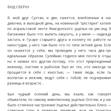
ВИД СВЕРХУ
Я, мой друг Султан, и две, кажется, влюбленные в на
девочки, в выходной день, на новенькой “шестерке” катил
по асфальтовой ленте Фиагдонского ущелья на уик-энд. 
багажнике было что выпить-закусить, а у меня — надежд
застать в Гусаре старшего друга и коллегу по работе н
киностудии, у него там было что-то типа летней дачи. Есл
он окажется у себя, мы проведем у него часа два-тр
идеальным образом. Сулейман годился мне почти в отцы
но я назвал его другом потому, что этот прирожденны
инженер, охотник и рыболов был из тех, кто никогда н
прощается в себе с юностью, — такие люди, если т
воспитан и вежлив, ведут себя с тобой, не подчеркива
разницы в возрасте…
Был чудный осенний день, мы ехали, как говоря
обыватели, по самому живописному ущелью Осетии, и у на
было отличное настроение! Ущелье действительно блеск 
отвесные горы в изумруде деревьев, еще не тронуты