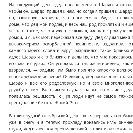
На следующий день, дед послал меня к Шардо и сказа
чтобы он, Шардо, пришел к нам, но когда я пришел к Шардо
он, взвизгнув, закричал, что ноги его не будет в наше
доме, что дед мой подлец и весь наш род проклятый и ещ
чего-то такое, чего я уже не слышал, -меня ветром унесл
домой, и я, как мог, пересказал все деду. Дед слушал меня 
высокомерием оскорбленной невинности, вздрагивал о
каждого моего слова и вдруг разразился такой бранью 
адрес Шардо и его близких, и дальних, что мне показалось
его хватит удар… Он успокоился так же мгновенно, как 
взорвался, — видимо, им было принято какое-то важное
непоколебимое решение! Очевидно, дед проклял не тольк
Шардо и всю его родословную, но и свою многолетню
дружбу с ним. Во всяком случае, на жестком лице дед
появилась решимость, с j`jni люди идут на самое тяжко
преступление без колебаний. Это
В один чудный октябрьский день, хотя вершины гор был
уже в снегу и в теплую прохладу вонзались иглы зимне
стужи, дед вынес под орех маленький столик и разложил н