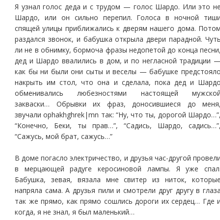
Я узнал голос деда и с трудом — голос Шардо. Или это н
Шардо, или он сильно перепил. Голоса в ночной тиш
спящей улицы приближались к дверям нашего дома. Пото
раздался звонок, и бабушка открыла двери парадной. Чут
ли не в обнимку, бормоча фразы недопетой до конца песни
дед и Шардо ввалились в дом, и по негласной традиции 
как бы ни были они сыты и веселы — бабушке предстоял
накрыть им стол, что она и сделала, пока дед и Шард
обменивались любезностями настоящей мужско
закваски… Обрывки их фраз, доносившиеся до меня
звучали ophakhghrek|mn так: “Ну, что ты, дорогой Шардо…”
“Конечно, Беки, ты прав…”, “Садись, Шардо, садись…”
“Сажусь, мой брат, сажусь…”
В доме погасло электричество, и друзья час-другой провел
в мерцающей радуге керосиновой лампы. Я уже спал
Бабушка, зевая, вязала мне свитер из ниток, которы
напряла сама. А друзья пили и смотрели друг другу в глаз
так же прямо, как прямо сошлись дороги их сердец… Где 
когда, я не знал, я был маленький…