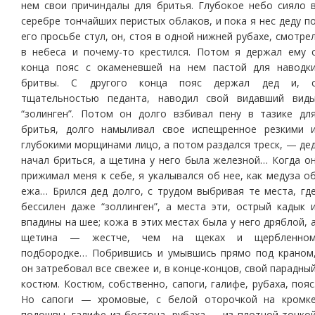
нем свои причиндалы для бритья. Глубокое небо сияло 
серебре тончайших перистых облаков, и пока я нес деду п
его просьбе стул, он, стоя в одной нижней рубахе, смотре
в небеса и почему-то крестился. Потом я держал ему 
конца пояс с окаменевшей на нем пастой для наводк
бритвы. С другого конца пояс держал дед и, 
тщательностью педанта, наводил свой видавший вид
“золинген”. Потом он долго взбивал пену в тазике дл
бритья, долго намыливал свое испещренное резкими 
глубокими морщинами лицо, а потом раздался треск, — де
начал бриться, а щетина у него была железной… Когда о
прижимал меня к себе, я укалывался об нее, как медуза о
ежа… Брился дед долго, с трудом выбривая те места, гд
бессилен даже “золлинген”, а места эти, острый кадык 
впадины на шее; кожа в этих местах была у него дряблой, 
щетина — жестче, чем на щеках и щербленно
подбородке… Побрившись и умывшись прямо под краном
он затребовал все свежее и, в конце-концов, свой парадны
костюм. Костюм, собственно, сапоги, галифе, рубаха, пояс
Но сапоги — хромовые, с белой оторочкой на кромк
подошвы, галифе из бостона, рубаха — из плотной тонко