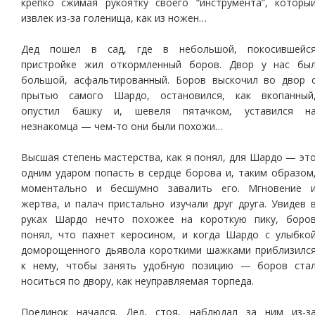
крепко сжимая рукоятку своего “инструмента”, которы
извлек из-за голенища, как из ножен…
Дед пошел в сад, где в небольшой, покосившейс
пристройке жил откормленный боров. Двор у нас бы
большой, асфальтированный. Боров выскочил во двор 
прытью самого Шардо, остановился, как вкопанный
опустил башку и, шевеля пятачком, уставился н
незнакомца — чем-то они были похожи…
Высшая степень мастерства, как я понял, для Шардо — эт
одним ударом попасть в сердце борова и, таким образом
моментально и бесшумно завалить его. Мгновение 
жертва, и палач пристально изучали друг друга. Увидев 
руках Шардо нечто похожее на короткую пику, боро
понял, что пахнет керосином, и когда Шардо с улыбко
доморощенного дьявола короткими шажками приблизилс
к нему, чтобы занять удобную позицию — боров ста
носиться по двору, как неуправляемая торпеда.
Поединок начался. Дед, стоя, наблюдал за ним из-з