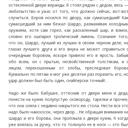
остекленной двери веранды. Я стоял рядом с дедом, весь 
любопытство и ужас от того, что должно сейчас, вот-во
случиться. Боров носился по двору, как сумасшедший! Ка
сумасшедший за ним бежал Шардо, размахивая холодны
оружием, хотя сам горел, как раскаленный шар, и взмок
словно его ошпарил тропический ливень. Сознание того
что он, Шардо, лучший из лучших в своем черном деле, н
глазах лучшего друга и его внука не может справиться 
очередным боровом, вскоре привело его в ярость. Забы
обо всем, он с прытью, несвойственной толстякам, и 
лицом, перекошенным от злобы, преследовал боров
буквально по пятам и мог уже десятки раз поразить его, н
удар должен был быть один, снайперски точный!..
Надо же было бабушке, оттеснив от двери меня и деда
понести на кухню полупустую сковороду, тарелки и прочее
что она сняла с недавно накрытого ею стола. Нести все эт
надо было наискосок, через двор… Не обращая внимания н
Шардо и его борова, она проплыла к двери кухни, h когд
уже взялась за ручку, что-то толкнуло ее в ноги — это бы