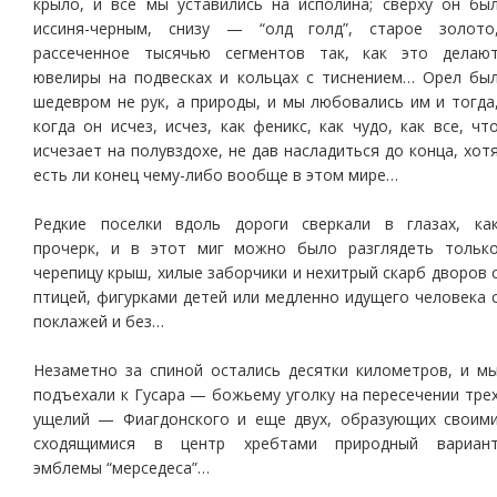
крыло, и все мы уставились на исполина; сверху он бы
иссиня-черным, снизу — “олд голд”, старое золото
рассеченное тысячью сегментов так, как это делаю
ювелиры на подвесках и кольцах с тиснением… Орел бы
шедевром не рук, а природы, и мы любовались им и тогда
когда он исчез, исчез, как феникс, как чудо, как все, чт
исчезает на полувздохе, не дав насладиться до конца, хот
есть ли конец чему-либо вообще в этом мире…
Редкие поселки вдоль дороги сверкали в глазах, ка
прочерк, и в этот миг можно было разглядеть тольк
черепицу крыш, хилые заборчики и нехитрый скарб дворов 
птицей, фигурками детей или медленно идущего человека 
поклажей и без…
Незаметно за спиной остались десятки километров, и м
подъехали к Гусара — божьему уголку на пересечении тре
ущелий — Фиагдонского и еще двух, образующих своим
сходящимися в центр хребтами природный вариан
эмблемы “мерседеса”…