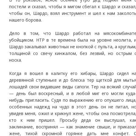
постели и сказал, чтобы я мигом сбегал к Шардо и сказал
чтобы он, Шардо, взял инструмент и шел к нам заколот
нашего борова.
Дело в том, что Шардо работал на мясокомбинат
убойщиком. НТР в те времена была на уровне неолита, 
Шардо закалывал животных не кнопкой с пульта, а круглым
толщиной со свечу кинжалом, без лезвий, но острым 
носка.
Когда я вошел в калитку его хибары, Шардо сидел н
деревянной ступеньке и до блеска тер щеткой для мыть
лошадей свои видавшие виды сапоги. Тер на всякий случа
— день был воскресный, и в любой миг его могли куда
нибудь пригласить. Судя по выражению его опухшего лица
особенных надежд на чудо в этот день он не питал, н
увидев меня, ожил и крикнул жене, чтобы она посмотрела
кто к ним пришел. Просьбу деда он выслушал, ка
заклинание, воспринял — как знамение свыше, и приказа
жене, тихой скромной горянке дать мне конфет. 