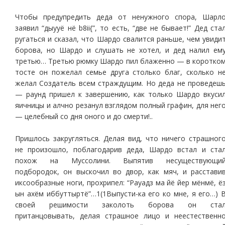
Чтобы предупредить деда от ненужного спора, Шарл
заявил “дыууё нё b8ii{”, то есть, “две не бывает!” Дед ста
ругаться и сказал, что Шардо свалится раньше, чем увиди
борова, но Шардо и слушать не хотел, и дед налил ем
третью… Третью рюмку Шардо пил блаженно — в коротко
тосте он пожелал семье друга столько благ, сколько н
желал Создатель всем страждущим. Но деда не проведеш
— раунд пришел к завершению, как только Шардо вкуси
яичницы и алчно резанул взглядом полный графин, для нег
— целебный со дня оного и до смерти!..
Пришлось закругляться. Делая вид, что ничего страшног
не произошло, поблагодарив деда, Шардо встал и ста
похож на Муссолини. Выпятив несуществующи
подбородок, он выскочил во двор, как мяч, и расстави
иксообразные ноги, прохрипел: “Рауадз ма йё йер мёнмё, ё
ын ахём иббуттыртё”…1(1Выпусти-ка его ко мне, я его…) 
своей решимости заколоть борова он ста
пританцовывать, делая страшное лицо и неестественн