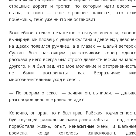
страшные дороги и тропки, по которым идти вверх 
пытка, а вниз — еще страшнее, кажется, что есл
побежишь, тебя уже ничто не остановит!..
Волшебное стекло незаметно затянуло инеем и, словн
вынырнувший пловец, я увидел Султана и девочек; у девоче
на щеках появился румянец, а в глазах — шалый ветерок
Султан был настоящим рассказчиком: конец одног
рассказа у него всегда был строго-диалектическим начало
другого, и я был рад, что мое молчание и отстраненност
не были восприняты, как безразличие ил
многозначительный уход в себя…
— Поговорим о сексе, — заявил он, выпивая, — дальш
разговоров дело все равно не идет!
Конечно, он врал, но и был прав. Рабская подчиненност
буйствующей физиологии нами давно забыта — над эти
поработала жизнь, опыт, ненасытные жены, и шальны
времена, когда хотелось изнасиловать даж