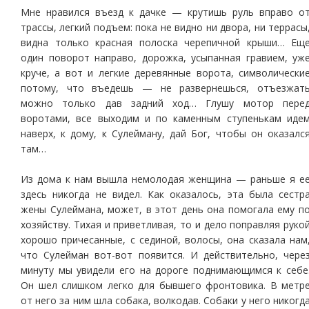
Мне нравился въезд к дачке — крутишь руль вправо о
трассы, легкий подъем: пока не видно ни двора, ни террасы
видна только красная полоска черепичной крыши… Ещ
один поворот направо, дорожка, усыпанная гравием, уж
круче, а вот и легкие деревянные ворота, символически
потому, что въедешь — не развернешься, отъезжат
можно только дав задний ход… Глушу мотор пере
воротами, все выходим и по каменным ступенькам иде
наверх, к дому, к Сулейману, дай Бог, чтобы он оказалс
там…
Из дома к нам вышла немолодая женщина — раньше я е
здесь никогда не видел. Как оказалось, эта была сестр
жены Сулеймана, может, в этот день она помогала ему п
хозяйству. Тихая и приветливая, то и дело поправляя руко
хорошо причесанные, с сединой, волосы, она сказала нам
что Сулейман вот-вот появится. И действительно, чере
минуту мы увидели его на дороге поднимающимся к себе
Он шел слишком легко для бывшего фронтовика. В метр
от него за ним шла собака, волкодав. Собаки у него никогд