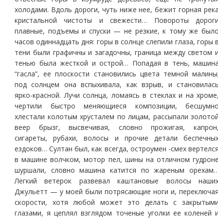
холодами. Вдоль дороги, чуть ниже нее, бежит горная рек
кристальной чистоты и свежести… Повороты дорог
плавные, подъемы и спуски — не резкие, к тому же был
часов одиннадцать дня: горы в солнце слепили глаза, горы 
тени были графичны и загадочны, граница между светом 
тенью была жесткой и острой… Попадая в тень, машин
“гасла”, ее плоскости становились цвета темной малины
под солнцем она вспыхивала, как взрыв, и становилас
ярко-красной. Лучи солнца, ломаясь в стеклах и на хроме
чертили быстро меняющиеся композиции, бесшумн
хлестали колотым хрусталем по лицам, рассыпали золото
веер брызг, высвечивая, словно прожигая, капрон
сигареты, рубахи, волосы и прочие детали беспечны
ездоков… Султан был, как всегда, остроумен -смех вертелс
в машине волчком, мотор пел, шины на отличном гудрон
шуршали, словно машина катится по жареным орехам
Легкий ветерок развевал каштановые волосы наши
Джульетт — у моей были потрясающие ноги и, переключа
скорости, хотя любой может это делать с закрытым
глазами, я цеплял взглядом точеные уголки ее коленей 