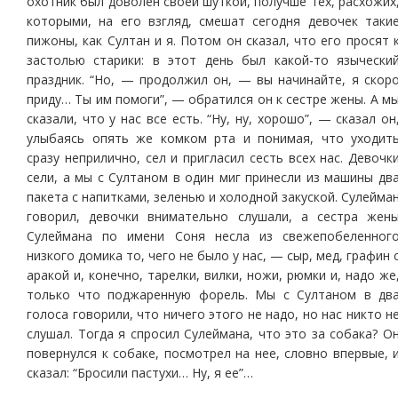
охотник был доволен своей шуткой, получше тех, расхожих
которыми, на его взгляд, смешат сегодня девочек таки
пижоны, как Султан и я. Потом он сказал, что его просят 
застолью старики: в этот день был какой-то язычески
праздник. “Но, — продолжил он, — вы начинайте, я скор
приду… Ты им помоги”, — обратился он к сестре жены. А м
сказали, что у нас все есть. “Ну, ну, хорошо”, — сказал он
улыбаясь опять же комком рта и понимая, что уходит
сразу неприлично, сел и пригласил сесть всех нас. Девочк
сели, а мы с Султаном в один миг принесли из машины дв
пакета с напитками, зеленью и холодной закуской. Сулейма
говорил, девочки внимательно слушали, а сестра жен
Сулеймана по имени Соня несла из свежепобеленног
низкого домика то, чего не было у нас, — сыр, мед, графин 
аракой и, конечно, тарелки, вилки, ножи, рюмки и, надо же
только что поджаренную форель. Мы с Султаном в дв
голоса говорили, что ничего этого не надо, но нас никто н
слушал. Тогда я спросил Сулеймана, что это за собака? О
повернулся к собаке, посмотрел на нее, словно впервые, 
сказал: “Бросили пастухи… Ну, я ее”…