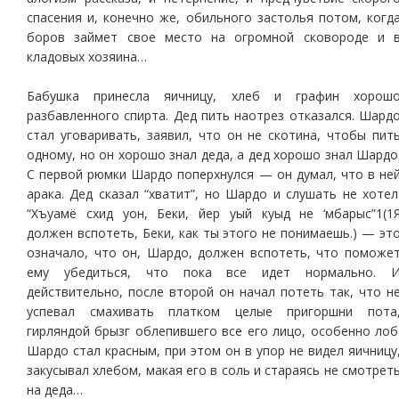
спасения и, конечно же, обильного застолья потом, когд
боров займет свое место на огромной сковороде и 
кладовых хозяина…
Бабушка принесла яичницу, хлеб и графин хорош
разбавленного спирта. Дед пить наотрез отказался. Шард
стал уговаривать, заявил, что он не скотина, чтобы пит
одному, но он хорошо знал деда, а дед хорошо знал Шардо
С первой рюмки Шардо поперхнулся — он думал, что в не
арака. Дед сказал “хватит”, но Шардо и слушать не хотел
“Хъуамё схид уон, Беки, йер уый куыд не ‘мбарыс”1(1
должен вспотеть, Беки, как ты этого не понимаешь.) — эт
означало, что он, Шардо, должен вспотеть, что поможе
ему убедиться, что пока все идет нормально. 
действительно, после второй он начал потеть так, что н
успевал смахивать платком целые пригоршни пота
гирляндой брызг облепившего все его лицо, особенно лоб
Шардо стал красным, при этом он в упор не видел яичницу
закусывал хлебом, макая его в соль и стараясь не смотрет
на деда…