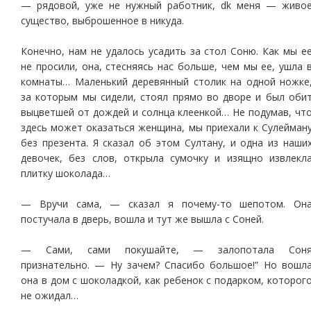
— рядовой, уже не нужный работник, dk меня — живо
существо, выброшенное в никуда.
Конечно, нам не удалось усадить за стол Соню. Как мы е
не просили, она, стесняясь нас больше, чем мы ее, ушла 
комнаты… Маленький деревянный столик на одной ножке
за которым мы сидели, стоял прямо во дворе и был оби
выцветшей от дождей и солнца клеенкой… Не подумав, чт
здесь может оказаться женщина, мы приехали к Сулейман
без презента. Я сказал об этом Султану, и одна из наши
девочек, без слов, открыла сумочку и изящно извлекл
плитку шоколада…
— Вручи сама, — сказал я почему-то шепотом. Он
постучала в дверь, вошла и тут же вышла с Соней.
— Сами, сами покушайте, — залопотала Сон
признательно. — Ну зачем? Спасибо большое!” Но вошл
она в дом с шоколадкой, как ребенок с подарком, которог
не ожидал…