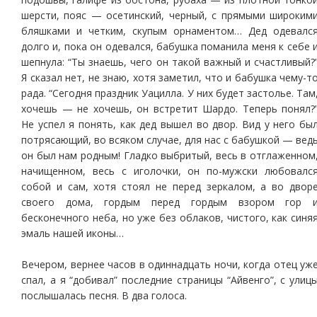
шерсти, пояс — осетинский, черный, с прямыми широким
бляшками и четким, скупым орнаментом… Дед одевалс
долго и, пока он одевался, бабушка поманила меня к себе 
шепнула: “Ты знаешь, чего он такой важный и счастливый?
Я сказал нет, не знаю, хотя заметил, что и бабушка чему-т
рада. “Сегодня праздник Уацилла. У них будет застолье. Там
хочешь — не хочешь, он встретит Шардо. Теперь понял?
Не успел я понять, как дед вышел во двор. Вид у него бы
потрясающий, во всяком случае, для нас с бабушкой — вед
он был нам родным! Гладко выбритый, весь в отглаженном
начищенном, весь с иголочки, он по-мужски любовалс
собой и сам, хотя стоял не перед зеркалом, а во двор
своего дома, гордым перед гордым взором гор 
бесконечного неба, но уже без облаков, чистого, как синя
эмаль нашей иконы…
Вечером, вернее часов в одиннадцать ночи, когда отец уж
спал, а я “добивал” последние страницы “Айвенго”, с улиц
послышалась песня. В два голоса.