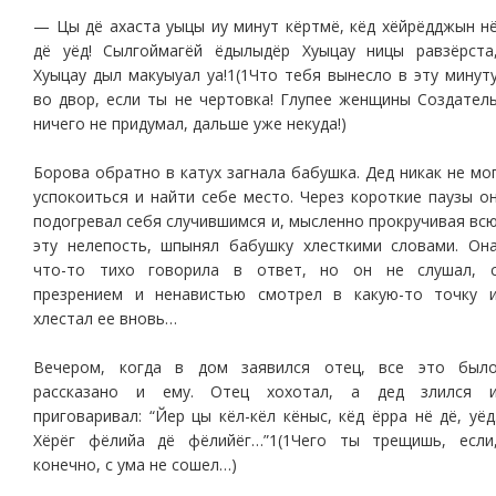
— Цы дё ахаста уыцы иу минут кёртмё, кёд хёйрёдджын н
дё уёд! Сылгоймагёй ёдылыдёр Хуыцау ницы равзёрста
Хуыцау дыл макуыуал уа!1(1Что тебя вынесло в эту минут
во двор, если ты не чертовка! Глупее женщины Создател
ничего не придумал, дальше уже некуда!)
Борова обратно в катух загнала бабушка. Дед никак не мо
успокоиться и найти себе место. Через короткие паузы о
подогревал себя случившимся и, мысленно прокручивая вс
эту нелепость, шпынял бабушку хлесткими словами. Он
что-то тихо говорила в ответ, но он не слушал, 
презрением и ненавистью смотрел в какую-то точку 
хлестал ее вновь…
Вечером, когда в дом заявился отец, все это был
рассказано и ему. Отец хохотал, а дед злился 
приговаривал: “Йер цы кёл-кёл кёныс, кёд ёрра нё дё, уёд
Хёрёг фёлийа дё фёлийёг…”1(1Чего ты трещишь, если
конечно, с ума не сошел…)