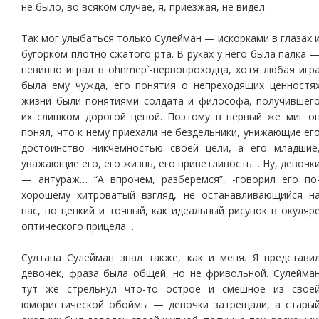
не было, во всяком случае, я, приезжая, не видел.
Так мог улыбаться только Сулейман — искорками в глазах 
бугорком плотно сжатого рта. В руках у него была палка 
невинно играл в ohnmep`-первопроходца, хотя любая игр
была ему чужда, его понятия о непреходящих ценностя
жизни были понятиями солдата и философа, получившег
их слишком дорогой ценой. Поэтому в первый же миг о
понял, что к нему приехали не бездельники, унижающие ег
достоинство никчемностью своей цели, а его младшие
уважающие его, его жизнь, его приветливость… Ну, девочк
— антураж… “А впрочем, разберемся”, -говорил его по
хорошему хитроватый взгляд, не останавливающийся н
нас, но цепкий и точный, как идеальный рисунок в окуляр
оптического прицела…
Султана Сулейман знал также, как и меня. Я представи
девочек, фраза была общей, но не фривольной. Сулейма
тут же стрельнул что-то острое и смешное из свое
юмористической обоймы — девочки затрещали, а стары