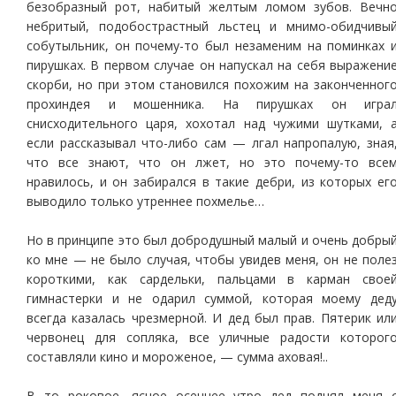
безобразный рот, набитый желтым ломом зубов. Вечн
небритый, подобострастный льстец и мнимо-обидчивы
собутыльник, он почему-то был незаменим на поминках 
пирушках. В первом случае он напускал на себя выражени
скорби, но при этом становился похожим на законченног
прохиндея и мошенника. На пирушках он игра
снисходительного царя, хохотал над чужими шутками, 
если рассказывал что-либо сам — лгал напропалую, зная
что все знают, что он лжет, но это почему-то все
нравилось, и он забирался в такие дебри, из которых ег
выводило только утреннее похмелье…
Но в принципе это был добродушный малый и очень добры
ко мне — не было случая, чтобы увидев меня, он не поле
короткими, как сардельки, пальцами в карман свое
гимнастерки и не одарил суммой, которая моему дед
всегда казалась чрезмерной. И дед был прав. Пятерик ил
червонец для сопляка, все уличные радости которог
составляли кино и мороженое, — сумма аховая!..
В то роковое, ясное осеннее утро дед поднял меня 