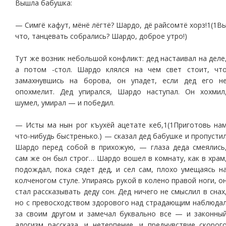
Вышла бабушка:
— Симгё кафут, мёнё лёгтё? Шардо, дё райсомтё хорз!1(1В
что, танцевать собрались? Шардо, доброе утро!)
Тут же возник небольшой конфликт: дед настаивал на деле
а потом -стол. Шардо клялся на чем свет стоит, чт
замахнувшись на борова, он упадет, если дед его н
опохмелит. Дед упирался, Шардо наступал. Он хохмил
шумел, умирал — и победил.
— Исты ма нын рог къухёй ацетате кеб,1(1Приготовь на
что-нибудь быстренько.) — сказал дед бабушке и пропусти
Шардо перед собой в прихожую, — глаза деда смеялись
сам же он был строг… Шардо вошел в комнату, как в храм
подождал, пока сядет дед, и сел сам, плохо умещаясь н
колченогом стуле. Упираясь рукой в колено правой ноги, о
стал рассказывать деду сон. Дед ничего не смыслил в снах
но с превосходством здорового над страдающим наблюда
за своим другом и замечал буквально все — и законны
алогизм рассказа, и нетерпение, и предчувствие скорог