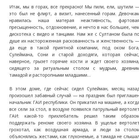
Итак, мы в горах, все прекрасно! Мы пили, ели, шутили 
это был не флирт, а визит, нанесенный горам. Девочка
нравилась наша матерая неактивность, фартова
пресыщенность, отдохновение, и нечто в нас большее, че
дискотека с видео и танцами. Нам же с Султаном была п
душе их настороженная раскованность и женственность 
да еще в такой приятной компании, под оком Бога
Сулеймана, Сони и старой доходяги, которая сейчас
наверное, грызет горячие кости и ждет своего хозяина
сидящего за ритуальным столом с мудрым, древни
тамадой и расторопными младшими…
В этом доме, где сейчас сидел Сулейман, месяц наза
произошел забавный случай — на праздник был приглаше
начальник ГАИ республики. Он прикатил на машине, а когд
все сели за стол, в воздухе появился патрульный вертоле
ГАИ: какой-то прихлебатель решил таким образо
поддержать реноме своего хозяина. В ущелье вертоле
грохотал, как воздушная армада, и люди за столо
объяснялись жестами, как глухонемые, а тамада не слыша