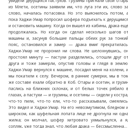
увидели дерущихся пастухов. Грузины пригнали свои отар
из Млети, осетины заявили им, что луга эти их, слово з
слово, началась потасовка. Но это выяснилось потом, 
пока Хаджи-Умар попросил шофера подъехать к дерущимс
и остановить машину. Когда он вышел из кабины, драка ещ
продолжалась. Но когда он сделал несколько шагов о
машины и, засунув большие пальцы обеих рук за тонки
пояс, остановился и замер — драка вмиг прекратилась
Хаджи-Умар не проронил ни слова. Не шелохнувшись, о
простоял минуту — пастухи разделились, отошли друг о
друга и тоже замерли, опустив головы и глядя в землю
Хаджи-Умар вернулся к машине, посадил меня на колени, 
мы покатили к селу. Вечером, в ранние сумерки, мы в то
же составе ехали обратно в Коб. Отары и осетин, и грузи
паслись на ближних склонах, и от белых точек рябило 
глазах, а пастухи — и грузины, и осетины — сидели у костра
что-то пили, что-то ели, что-то рассказывали, смеялись
Это видел и Хаджи-Умар. На его невозмутимом, бледном 
широком, как шуфельная лопата лице не дрогнула ни одн
жилка; он молчал, шофер хитровато ухмыльнулся, а я
сопляк, уже тогда знал, что любая драка — бессмысленна…