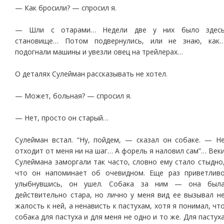
— Как бросили? — спросил я.
— Шли с отарами… Недели две у них было здес
становище… Потом подвернулись, или не знаю, как
подогнали машины и увезли овец на трейлерах…
О деталях Сулейман рассказывать не хотел.
— Может, больная? — спросил я.
— Нет, просто он старый…
Сулейман встал. “Ну, пойдем, — сказал он собаке. — Н
отходит от меня ни на шаг… А форель я наловил сам”… Век
Сулеймана заморгали так часто, словно ему стало стыдно
что он напоминает об очевидном. Еще раз приветлив
улыбнувшись, он ушел. Собака за ним — она был
действительно стара, но лично у меня вид ее вызывал н
жалость к ней, а ненависть к пастухам, хотя я понимал, чт
собака для пастуха и для меня не одно и то же. Для пастух