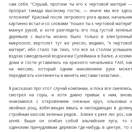
сам себя. “Слушай, прогони ты его к чертовой матери! 
проорал тамада высокому гостю, — иначе мы все здес
оглохнем!” Красный после литрового рога араки, начальни
картинно встал и со словами “пошел ты к чертовой матери!
махнул рукой, и хотя разглядеть его под густой зелень
деревьев с высоты можно было только в электронны
микроскоп, вертолет тут же унесло, видимо, “к чертово
матери”, ибо стало так тихо, что все за столом услышал
вздохи самодельной водокачки Сулеймана в балке, а хозяи
дома и гости уставились на красного начальника ГАИ, ка
на мессию, который одним мановением руки може
передвигать континенты и менять местами галактики…
Я рассказал про этот случай компании, и пока все смеялись
смотрел на горы, и хотя давно привык к ним, внов
знакомился с откровением снежных круч, ольховых 
хвойных рощ, взбегающих ввысь и ниспадающих в долин
стройным хаосом зеленых рядов… Ближе к реке лес рос, ка
unrek. Выше он огибал собой альпийские луга, то 
одиноким причудливым деревом где-нибудь в центре, то 