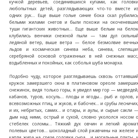
кучкой деревьев, соединившихся купами, как головк
любопытных детей, разглядывающих что-то вместе и
одних рук… Еще выше голые синие бока скал рубилис
белыми жилами снегов и были похожи на окоченевши
туши гигантских животных… Еще выше белым на бело
клубились венчики снежной пыли — там дул сильны
ледяной ветер, выше ветра — белое безмолвие вечны
льдов и космическая синева неба, синева, слепяща
серебряной основой отраженных в ней снежных масс
вздыбленных и покойных, как соболья шуба монарха.
Подобно чуду, которое разглядываешь сквозь оттаявши
кружок замерзшего окна в платиновом ореоле замерши
снежинок, видя только горы, я увидел мир гор — медведей
кабанов, туров, косуль… плоды и ягоды… рыб и орлов, 
всевозможных птиц, и жуков, и бабочек… и срубы лесничих
и их, небритых, самих… и отары, и аулы, и сырые сакли 
дым над ними, острый и сухой, словно укололся носом 
стебелек соломы… Тяжкий дух овчин и легкий арома
полевых цветов… шоколадный слой ржавчины на железе 
капли жира на срезе головки сыра… и могильные плиты, 