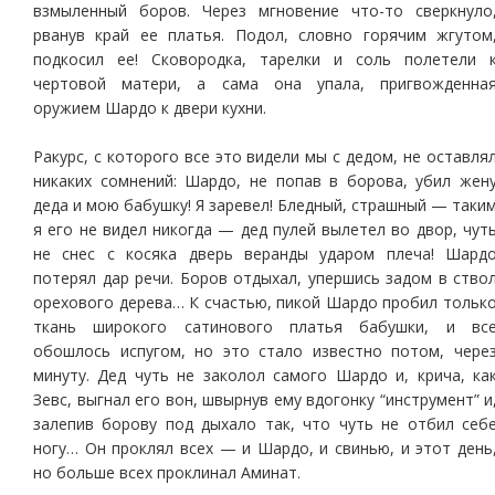
взмыленный боров. Через мгновение что-то сверкнуло
рванув край ее платья. Подол, словно горячим жгутом
подкосил ее! Сковородка, тарелки и соль полетели 
чертовой матери, а сама она упала, пригвожденна
оружием Шардо к двери кухни.
Ракурс, с которого все это видели мы с дедом, не оставля
никаких сомнений: Шардо, не попав в борова, убил жен
деда и мою бабушку! Я заревел! Бледный, страшный — таки
я его не видел никогда — дед пулей вылетел во двор, чут
не снес с косяка дверь веранды ударом плеча! Шард
потерял дар речи. Боров отдыхал, упершись задом в ство
орехового дерева… К счастью, пикой Шардо пробил тольк
ткань широкого сатинового платья бабушки, и вс
обошлось испугом, но это стало известно потом, чере
минуту. Дед чуть не заколол самого Шардо и, крича, ка
Зевс, выгнал его вон, швырнув ему вдогонку “инструмент” и
залепив борову под дыхало так, что чуть не отбил себ
ногу… Он проклял всех — и Шардо, и свинью, и этот день
но больше всех проклинал Аминат.