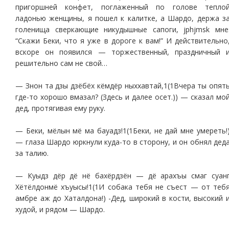
пригоршней конфет, поглаженный по голове тепло
ладонью женщины, я пошел к калитке, а Шардо, держа з
голенища сверкающие никудышные сапоги, jphjmsk мне
“Скажи Беки, что я уже в дороге к вам!” И действительно
вскоре он появился — торжественный, праздничный 
решительно сам не свой…
— Знон та дзы дзёбёх кёмдёр ныххавтай,1(1Вчера ты опят
где-то хорошо вмазал? (Здесь и далее осет.)) — сказал мо
дед, протягивая ему руку.
— Беки, мёлын мё ма бауадз!1(1Беки, не дай мне умереть!
— глаза Шардо юркнули куда-то в сторону, и он обнял дед
за талию.
— Куыдз дёр дё нё бахёрдзён — дё арахъы смаг суан
Хётёлдонмё хъуысы!1(1И собака тебя не съест — от теб
амбре аж до Хаталдона!) -Дед, широкий в кости, высокий 
худой, и рядом — Шардо.