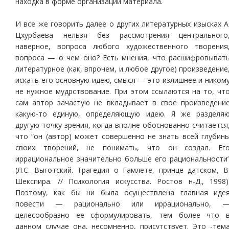
находка в форме организации материала.
И все же говорить далее о других литературных изысках А
Цхурбаева нельзя без рассмотрения центрального
наверное, вопроса любого художественного творения
вопроса — о чем оно? Есть мнения, что расшифровыват
литературное (как, впрочем, и любое другое) произведение
искать его основную идею, смысл — это излишнее и ником
не нужное мудрствование. При этом ссылаются на то, чт
сам автор зачастую не вкладывает в свое произведени
какую-то единую, определяющую идею. Я же разделя
другую точку зрения, когда вполне обоснованно считается
что “он (автор) может совершенно не знать всей глубин
своих творений, не понимать, что он создал. Ег
иррациональное значительно больше его рациональности
(Л.С. Выготский. Трагедия о Гамлете, принце датском, В
Шекспира. // Психология искусства. Ростов н-Д., 1998)
Поэтому, как бы ни была осуществлена главная иде
повести — рационально или иррационально, 
целесообразно ее сформулировать, тем более что 
данном случае она, несомненно, присутствует. Это -тем