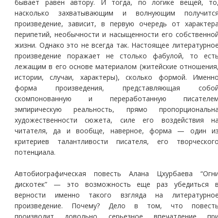
бывает равен автору. И тогда, по логике вещей, то
насколько захватывающим и волнующим получитс
произведение, зависит, в первую очередь от характер
перипетий, необычности и насыщенности его собственно
жизни. Однако это не всегда так. Настоящее литературно
произведение поражает не столько фабулой, то ест
лежащим в его основе материалом (житейские отношения
истории, случаи, характеры), сколько формой. Именн
форма произведения, представляющая собо
скомпонованную и переработанную писателе
эмпирическую реальность, прямо пропорциональн
художественности сюжета, силе его воздействия н
читателя, да и вообще, наверное, форма — один и
критериев талантливости писателя, его творческог
потенциала.
Автобиографическая повесть Алана Цхурбаева “Огн
дискотек” — это возможность еще раз убедиться 
верности именно такого взгляда на литературно
произведение. Почему? Дело в том, что повест
производит довольно серьезное впечатление пр