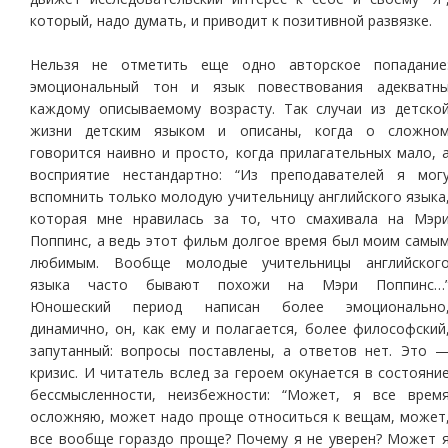
который, надо думать, и приводит к позитивной развязке.
Нельзя не отметить еще одно авторское попадание
эмоциональный тон и язык повествования адекватн
каждому описываемому возрасту. Так случаи из детско
жизни детским языком и описаны, когда о сложно
говорится наивно и просто, когда прилагательных мало, 
восприятие нестандартно: “Из преподавателей я мог
вспомнить только молодую учительницу английского языка
которая мне нравилась за то, что смахивала на Мэр
Поппинс, а ведь этот фильм долгое время был моим самы
любимым. Вообще молодые учительницы английског
языка часто бывают похожи на Мэри Поппинс…
Юношеский период написан более эмоционально
динамично, он, как ему и полагается, более философский
запутанный: вопросы поставлены, а ответов нет. Это 
кризис. И читатель вслед за героем окунается в состояни
бессмысленности, неизбежности: “Может, я все врем
осложняю, может надо проще относиться к вещам, может
все вообще гораздо проще? Почему я не уверен? Может 