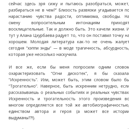
сейчас здесь зря сижу и пытаюсь разобраться, может
разбираться не в чем?” Близость развязки угадывается п
нарастанию чувства радости, оптимизма, свободы. Н
смену вопросительным интонациям приходя
восклицательные. Так и должно быть. Это качели жизни. 
тут у Алана Цхурбаева радует то, что он поставил точку н
хорошем. Молодая литература как-то не очень жалуе
сегодня “хэппи энды” — в моде трагичность, абсурдность
которая уже несколько наскучила.
И все же, если бы меня попросили одним слово
охарактеризовать “Огни дискотек”, я бы сказала
“Искренность”. Или, может быть, этим словом было б
“Трогательно”. Наверное, быть искренним нетрудно, есл
рассказываешь о реальных событиях и реальных чувствах
Искренность и трогательность этого произведения в
многом определяется все той же автобиографичностью
единством автора и героя (а может все истори
выдуманы??!).