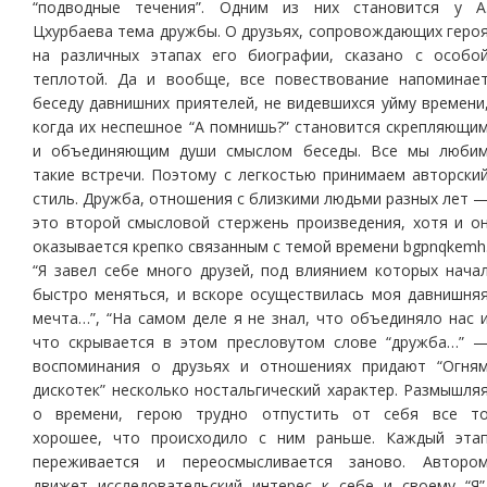
“подводные течения”. Одним из них становится у А
Цхурбаева тема дружбы. О друзьях, сопровождающих геро
на различных этапах его биографии, сказано с особо
теплотой. Да и вообще, все повествование напоминае
беседу давнишних приятелей, не видевшихся уйму времени
когда их неспешное “А помнишь?” становится скрепляющи
и объединяющим души смыслом беседы. Все мы люби
такие встречи. Поэтому с легкостью принимаем авторски
стиль. Дружба, отношения с близкими людьми разных лет 
это второй смысловой стержень произведения, хотя и о
оказывается крепко связанным с темой времени bgpnqkemh
“Я завел себе много друзей, под влиянием которых нача
быстро меняться, и вскоре осуществилась моя давнишня
мечта…”, “На самом деле я не знал, что объединяло нас 
что скрывается в этом пресловутом слове “дружба…” 
воспоминания о друзьях и отношениях придают “Огня
дискотек” несколько ностальгический характер. Размышля
о времени, герою трудно отпустить от себя все т
хорошее, что происходило с ним раньше. Каждый эта
переживается и переосмысливается заново. Авторо
движет исследовательский интерес к себе и своему “Я”