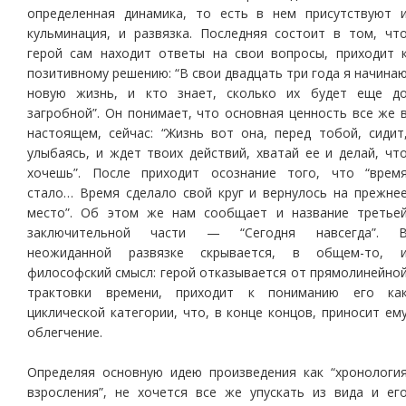
определенная динамика, то есть в нем присутствуют 
кульминация, и развязка. Последняя состоит в том, чт
герой сам находит ответы на свои вопросы, приходит 
позитивному решению: “В свои двадцать три года я начина
новую жизнь, и кто знает, сколько их будет еще д
загробной”. Он понимает, что основная ценность все же 
настоящем, сейчас: “Жизнь вот она, перед тобой, сидит
улыбаясь, и ждет твоих действий, хватай ее и делай, чт
хочешь”. После приходит осознание того, что “врем
стало… Время сделало свой круг и вернулось на прежне
место”. Об этом же нам сообщает и название третье
заключительной части — “Сегодня навсегда”. 
неожиданной развязке скрывается, в общем-то, 
философский смысл: герой отказывается от прямолинейно
трактовки времени, приходит к пониманию его ка
циклической категории, что, в конце концов, приносит ем
облегчение.
Определяя основную идею произведения как “хронологи
взросления”, не хочется все же упускать из вида и ег