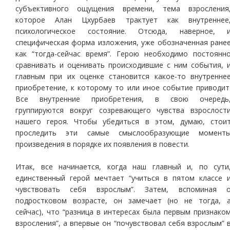
субъективного ощущения времени, тема взросления
которое Алан Цхурбаев трактует как внутреннее
психологическое состояние. Отсюда, наверное, 
специфическая форма изложения, уже обозначенная ране
как “тогда-сейчас время”. Герою необходимо постоянн
сравнивать и оценивать происходившие с ним события, 
главным при их оценке становится какое-то внутренне
приобретение, к которому то или иное событие приводит
Все внутренние приобретения, в свою очередь
группируются вокруг созревающего чувства взрослост
нашего героя. Чтобы убедиться в этом, думаю, стои
проследить эти самые смыслообразующие момент
произведения в порядке их появления в повести.
Итак, все начинается, когда наш главный и, по сути
единственный герой мечтает “учиться в пятом классе 
чувствовать себя взрослым”. Затем, вспоминая 
подростковом возрасте, он замечает (но не тогда, 
сейчас), что “разница в интересах была первым признако
взросления”, а впервые он “почувствовал себя взрослым” 