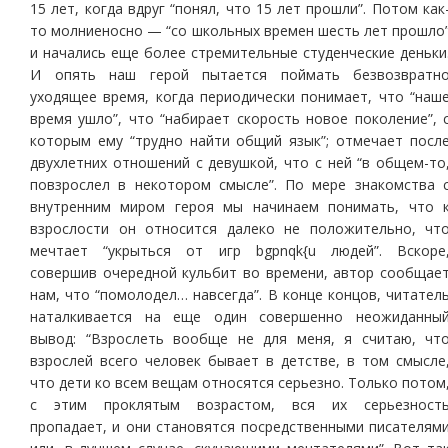
15 лет, когда вдруг “понял, что 15 лет прошли”. Потом как
то молниеносно — “со школьных времен шесть лет прошло
и начались еще более стремительные студенческие деньки
И опять наш герой пытается поймать безвозвратн
уходящее время, когда периодически понимает, что “наш
время ушло”, что “набирает скорость новое поколение”, 
которым ему “трудно найти общий язык”; отмечает посл
двухлетних отношений с девушкой, что с ней “в общем-то
повзрослел в некотором смысле”. По мере знакомства 
внутренним миром героя мы начинаем понимать, что 
взрослости он относится далеко не положительно, чт
мечтает “укрыться от игр bgpnqk{u людей”. Вскоре
совершив очередной кульбит во времени, автор сообщае
нам, что “помолодел… навсегда”. В конце концов, читател
наталкивается на еще один совершенно неожиданны
вывод: “Взрослеть вообще не для меня, я считаю, чт
взрослей всего человек бывает в детстве, в том смысле
что дети ко всем вещам относятся серьезно. Только потом
с этим проклятым возрастом, вся их серьезност
пропадает, и они становятся посредственными писателям