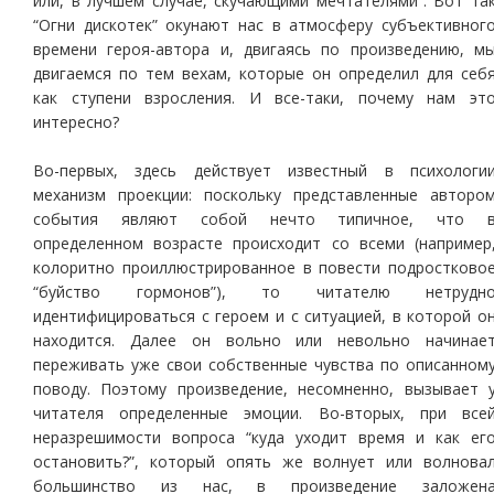
или, в лучшем случае, скучающими мечтателями”. Вот та
“Огни дискотек” окунают нас в атмосферу субъективног
времени героя-автора и, двигаясь по произведению, м
двигаемся по тем вехам, которые он определил для себ
как ступени взросления. И все-таки, почему нам эт
интересно?
Во-первых, здесь действует известный в психологи
механизм проекции: поскольку представленные авторо
события являют собой нечто типичное, что 
определенном возрасте происходит со всеми (например
колоритно проиллюстрированное в повести подростково
“буйство гормонов”), то читателю нетрудн
идентифицироваться с героем и с ситуацией, в которой о
находится. Далее он вольно или невольно начинае
переживать уже свои собственные чувства по описанном
поводу. Поэтому произведение, несомненно, вызывает 
читателя определенные эмоции. Во-вторых, при все
неразрешимости вопроса “куда уходит время и как ег
остановить?”, который опять же волнует или волнова
большинство из нас, в произведение заложен