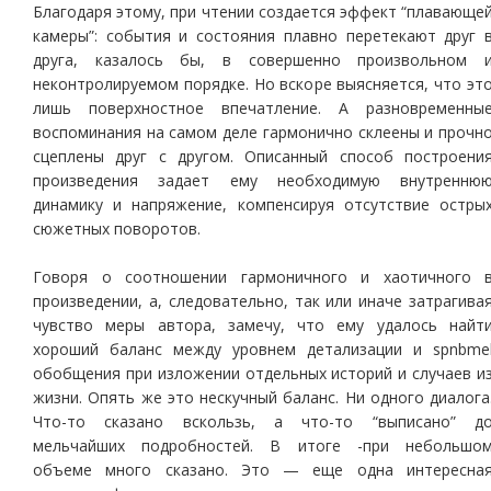
Благодаря этому, при чтении создается эффект “плавающе
камеры”: события и состояния плавно перетекают друг 
друга, казалось бы, в совершенно произвольном 
неконтролируемом порядке. Но вскоре выясняется, что эт
лишь поверхностное впечатление. А разновременны
воспоминания на самом деле гармонично склеены и прочн
сцеплены друг с другом. Описанный способ построени
произведения задает ему необходимую внутренню
динамику и напряжение, компенсируя отсутствие остры
сюжетных поворотов.
Говоря о соотношении гармоничного и хаотичного 
произведении, а, следовательно, так или иначе затрагива
чувство меры автора, замечу, что ему удалось найт
хороший баланс между уровнем детализации и spnbme
обобщения при изложении отдельных историй и случаев и
жизни. Опять же это нескучный баланс. Ни одного диалога
Что-то сказано вскользь, а что-то “выписано” д
мельчайших подробностей. В итоге -при небольшо
объеме много сказано. Это — еще одна интересна