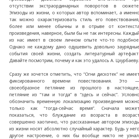
отсутствии экстраординарных поворотов в сюжете
Эпизоды из жизни, о которых автор вспоминает, а именн
так можно охарактеризовать стиль его повествования
более или менее обычны и в отрыве от контекст
произведения, наверное, были бы не так интересны. Кажды
из нас имеет в своем личном опыте что-то подобное
Однако не каждому дано одушевить довольно заурядны
события своей жизни, создать литературный артефакт
Давайте посмотрим, почему и как это удалось А. Цхурбаеву.
Сразу же хочется отметить, что “Огни дискотек” не имее
фиксированного времени повествования. Это 
своеобразное петляние из прошлого в настоящее
петляние из “там и тогда” в “здесь и сейчас”. Условн
обозначить временную локализацию произведения можн
только как “тогда-сейчас время”. Сначала може
показаться, что блуждание из возраста в возрас
совершенно хаотично, что рассказанные автором эпизод
из жизни носят абсолютно случайный характер. Будь у нег
другое настроение, о них бы вообще никто не узнал