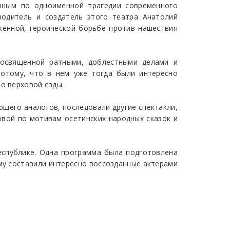
енным по одноименной трагедии современного
одитель и создатель этого театра Анатолий
женной, героической борьбе против нашествия
 освященной ратными, доблестными делами и
потому, что в нем уже тогда были интересно
о верховой езды.
ющего аналогов, последовали другие спектакли,
ковой по мотивам осетинских народных сказок и
еспублике. Одна программа была подготовлена
му составили интересно воссозданные актерами