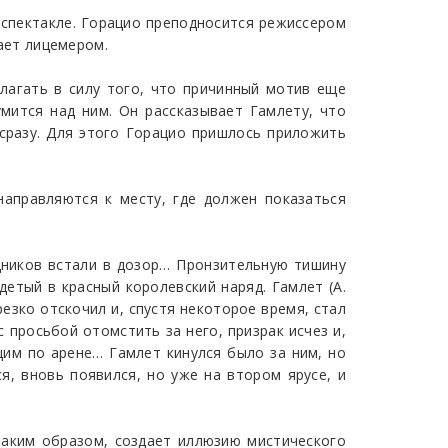
 спектакле. Горацио преподносится режиссером
тает лицемером.
олагать в силу того, что причинный мотив еще
умится над ним. Он рассказывает Гамлету, что
 сразу. Для этого Горацио пришлось приложить
направляются к месту, где должен показаться
адников встали в дозор… Пронзительную тишину
детый в красный королевский наряд. Гамлет (А.
резко отскочил и, спустя некоторое время, стал
 просьбой отомстить за него, призрак исчез и,
щим по арене… Гамлет кинулся было за ним, но
я, вновь появился, но уже на втором ярусе, и
таким образом, создает иллюзию мистического