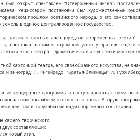
Он был открыт спектаклем “Отверженный ангел”, поставл
икаева. Режиссером постановки был художественный руков
сторическом прошлом осетинского народа, о его самоотвер
 земель в единое централизованное государство.
аза жизни отважных алан (предков современных осетин),
ага, спектакль возымел огромный успех у зрителя еще и 
стетики этого театра – драматическое искусство и мастерств
итной карточкой театра, его своеобразного искусства, не зна
иса и виноград” Г. Фигейредо, “Братья-близнецы” И. Гуржибе
ьезные концертные программы и гастролировать с ними по р
ессиональным ансамблем осетинского танца. Вторую програм
овые действа и полузабытые виды спортивных состязаний.
ие своего творческого
и двух составляющих
ался новый этап,