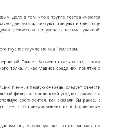
евым. Дело в том, что в труппе театра имеются
красно двигаются, фехтуют, танцуют и блестяще
умка режиссера получилась весьма удачной:
 его гнусное глумление над Гамлетом.
оверчивый Гамлет Кочиева оказывается, таким
го толка. И, как главное среди них, понятие о
щих. К ним, в первую очередь, следует отнести
льный филер и королевский угодник, каким его
прямую соотносится, как сказали бы ранее, с
ся тем, что приворовывает их в бордельном
динамично, используя для этого множество