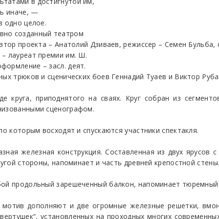
татами в достигнутой им,
ть иначе, —
в одно целое.
вно созданный театром
втор проекта – Анатолий Дзиваев, режиссер – Семен Бульба, с
– лауреат премии им. Ш.
формление – засл. деят.
ных трюков и сценических боев Геннадий Туаев и Виктор Руба
е круга, приподнятого на сваях. Круг собран из сегментов
низованными сценографом.
по которым восходят и спускаются участники спектакля.
азная железная конструкция. Составленная из двух ярусов
ругой стороны, напоминает и часть древней крепостной стены
бой продольный зарешеченный балкон, напоминает тюремный 
мотив дополняют и две огромные железные решетки, вмон
вертушек”, установленных на проходных многих современны