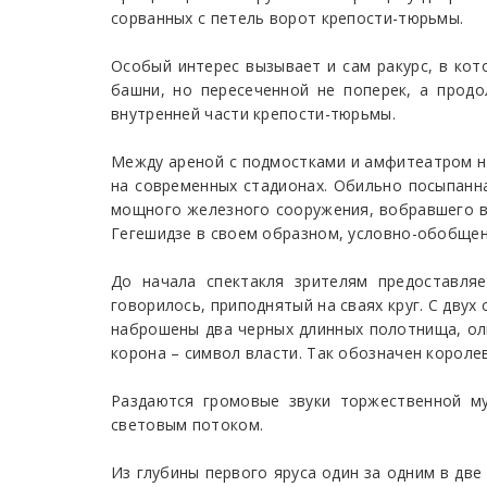
сорванных с петель ворот крепости-тюрьмы.
Особый интерес вызывает и сам ракурс, в ко
башни, но пересеченной не поперек, а продо
внутренней части крепости-тюрьмы.
Между ареной с подмостками и амфитеатром на
на современных стадионах. Обильно посыпанна
мощного железного сооружения, вобравшего в 
Гегешидзе в своем образном, условно-обобщен
До начала спектакля зрителям предоставля
говорилось, приподнятый на сваях круг. С двух
наброшены два черных длинных полотнища, оли
корона – символ власти. Так обозначен короле
Раздаются громовые звуки торжественной му
световым потоком.
Из глубины первого яруса один за одним в две