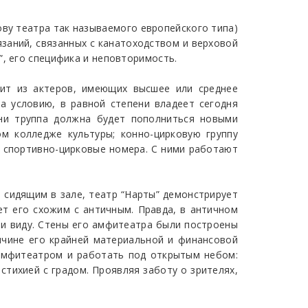
ову театра так называемого европейского типа)
язаний, связанных с канатоходством и верховой
”, его специфика и неповторимость.
оит из актеров, имеющих высшее или среднее
а условию, в равной степени владеет сегодня
ени труппа должна будет пополниться новыми
м колледже культуры; конно-цирковую группу
 спортивно-цирковые номера. С ними работают
, сидящим в зале, театр “Нарты” демонстрирует
ет его схожим с античным. Правда, в античном
 и виду. Стены его амфитеатра были построены
ичине его крайней материальной и финансовой
 амфитеатром и работать под открытым небом:
стихией с градом. Проявляя заботу о зрителях,