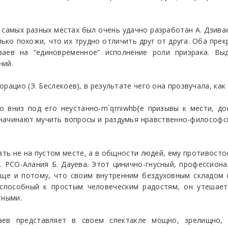
самых разных местах был очень удачно разработан А. Дзива
олько похожи, что их трудно отличить друг от друга. Оба пре
ваев на “единовременное” исполнение роли призрака. Выд
ний.
рацио (Э. Беслекоев), в результате чего она прозвучала, как
о вниз под его неустанно-m`qrniwhb{e призывы к мести, д
начинают мучить вопросы и раздумья нравственно-философско
ь не на пустом месте, а в общности людей, ему противостоя
. РСО-Алания Б. Дауева. Этот цинично-гнусный, профессиона
еще и потому, что своим внутренним бездуховным складом в
 способный к простым человеческим радостям, он утешает
тными.
аев представляет в своем спектакле мощно, зрелищно, 