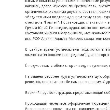
ознаменованный успешными творческими резуль
наконец, долго искомой синкретичности, сказа
органического слияния двух его составляющих 
Убедительным подтверждением тому стал неда
спектакль “Гамлет”. Постановщик спектакля и а
Грузия Юрий Гегешидзе, художник по костюмам 
Руставели Ушанги Имерлишвили, музыкальное о
иск. РСО-Алания Ацамаз Макоев, создатели кон
В центре арены установлены подмостки в вид
являются “игровыми площадками”, удачно орга
К подмосткам с обеих сторон ведут ступеньки, 
На задней стороне круга установлена дугообр
решеток, она таит в себе намек на тюрьму. С д
Верхний ярус конструкции, представляющий со
Проходящий через все оформление тюремный 
Вращающиеся вокруг оси по принципу дверей-“