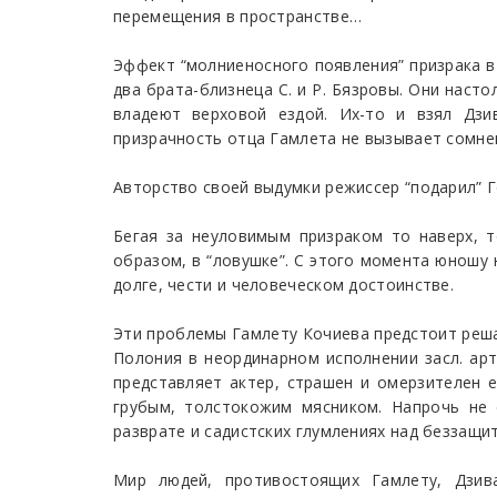
перемещения в пространстве…
Эффект “молниеносного появления” призрака в 
два брата-близнеца С. и Р. Бязровы. Они наст
владеют верховой ездой. Их-то и взял Дзи
призрачность отца Гамлета не вызывает сомне
Авторство своей выдумки режиссер “подарил” Го
Бегая за неуловимым призраком то наверх, т
образом, в “ловушке”. С этого момента юношу 
долге, чести и человеческом достоинстве.
Эти проблемы Гамлету Кочиева предстоит решат
Полония в неординарном исполнении засл. арт
представляет актер, страшен и омерзителен 
грубым, толстокожим мясником. Напрочь не
разврате и садистских глумлениях над беззащи
Мир людей, противостоящих Гамлету, Дзив