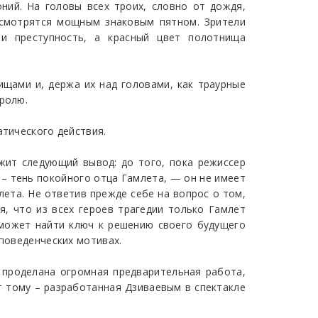
ний. На головы всех троих, словно от дождя,
смотрятся мощным знаковым пятном. Зрители
 и преступность, а красный цвет полотнища
ищами и, держа их над головами, как траурные
оролю.
атического действия.
жит следующий вывод: до того, пока режиссер
– тень покойного отца Гамлета, — он не имеет
лета. Не ответив прежде себе на вопрос о том,
, что из всех героев трагедии только Гамлет
сможет найти ключ к решению своего будущего
 поведенческих мотивах.
а проделана огромная предварительная работа,
т тому – разработанная Дзиваевым в спектакле