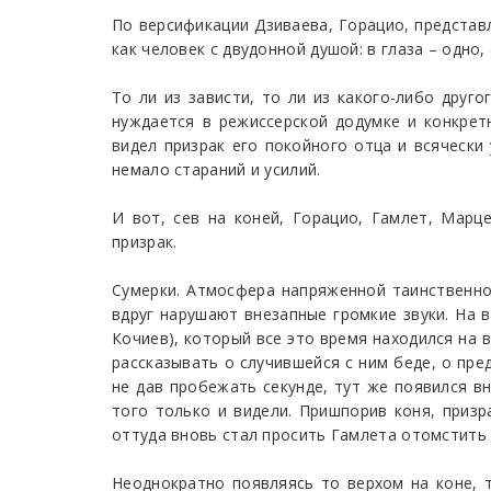
По версификации Дзиваева, Горацио, представ
как человек с двудонной душой: в глаза – одно,
То ли из зависти, то ли из какого-либо друг
нуждается в режиссерской додумке и конкретн
видел призрак его покойного отца и всячески
немало стараний и усилий.
И вот, сев на коней, Горацио, Гамлет, Марц
призрак.
Сумерки. Атмосфера напряженной таинственнос
вдруг нарушают внезапные громкие звуки. На в
Кочиев), который все это время находился на в
рассказывать о случившейся с ним беде, о пре
не дав пробежать секунде, тут же появился в
того только и видели. Пришпорив коня, призр
оттуда вновь стал просить Гамлета отомстить
Неоднократно появляясь то верхом на коне, 