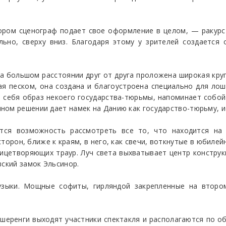
тором сценограф подает свое оформление в целом, — ракурс
льно, сверху вниз. Благодаря этому у зрителей создается
 большом расстоянии друг от друга проложена широкая круг
я песком, она создана и благоустроена специально для лоша
себя образ некоего государства-тюрьмы, напоминает собой
ном решении дает намек на Данию как государство-тюрьму, и
ется возможность рассмотреть все то, что находится на 
 сторон, ближе к краям, в него, как свечи, воткнутые в юбиле
цетворяющих траур. Луч света выхватывает центр конструк
вский замок Эльсинор.
зыки. Мощные софиты, гирляндой закрепленные на втором
 шеренги выходят участники спектакля и располагаются по обе