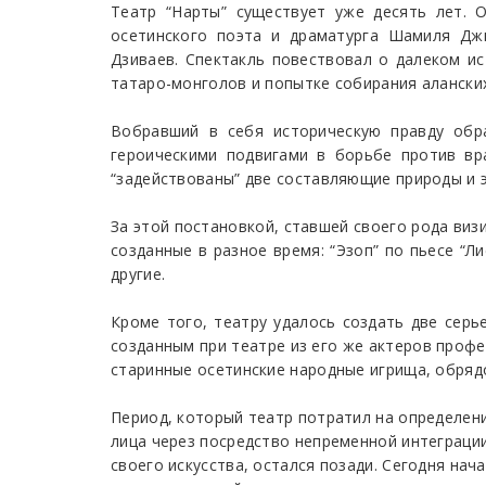
Театр “Нарты” существует уже десять лет. 
осетинского поэта и драматурга Шамиля Дж
Дзиваев. Спектакль повествовал о далеком и
татаро-монголов и попытке собирания аланских
Вобравший в себя историческую правду обр
героическими подвигами в борьбе против вр
“задействованы” две составляющие природы и э
За этой постановкой, ставшей своего рода виз
созданные в разное время: “Эзоп” по пьесе “Л
другие.
Кроме того, театру удалось создать две сер
созданным при театре из его же актеров проф
старинные осетинские народные игрища, обряд
Период, который театр потратил на определен
лица через посредство непременной интеграци
своего искусства, остался позади. Сегодня нач