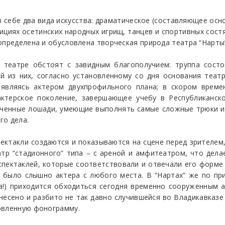
в себе два вида искусства: драматическое (составляющее осн
ициях осетинских народных игрищ, танцев и спортивных сост
определена и обусловлена творческая природа театра “Нарты
 театре обстоят с завидным благополучием: труппа сост
й из них, согласно установленному со дня основания театр
 являясь актером двухпрофильного плана; в скором врем
ктерское поколение, завершающее учебу в Республиканско
ченные лошади, умеющие выполнять самые сложные трюки и
го дела.
пектакли создаются и показываются на сцене перед зрителем
атр “стадионного” типа – с ареной и амфитеатром, что дела
спектаклей, которые соответствовали и отвечали его форме
ю было слышно актера с любого места. В “Нартах” же по пр
на!) приходится обходиться сегодня временно сооруженным
сено и разбито не так давно случившейся во Владикавказе 
овленную фонограмму.