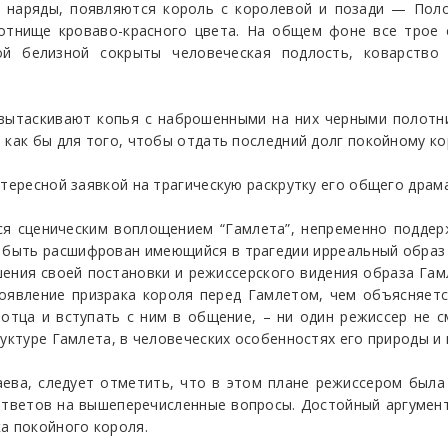
 наряды, появляются король с королевой и позади — Поло
отнище кроваво-красного цвета. На общем фоне все трое 
ой белизной сокрыты человеческая подлость, коварство
 вытаскивают копья с наброшенными на них черными полотн
 как бы для того, чтобы отдать последний долг покойному к
нтересной заявкой на трагическую раскрутку его общего драм
я сценическим воплощением “Гамлета”, непременно поддер
н быть расшифрован имеющийся в трагедии ирреальный образ 
ения своей постановки и режиссерского видения образа Гам
оявление призрака короля перед Гамлетом, чем объясняется
 отца и вступать с ним в общение, – ни один режиссер не 
руктуре Гамлета, в человеческих особенностях его природы и
аева, следует отметить, что в этом плане режиссером был
ответов на вышеперечисленные вопросы. Достойный аргумен
а покойного короля.