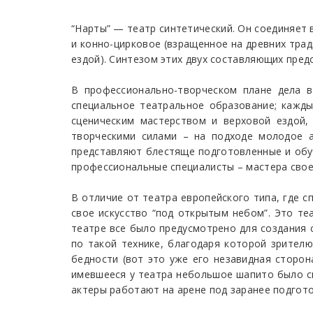
“Нарты” — театр синтетический. Он соединяет 
и конно-цирковое (взращенное на древних трад
ездой). Синтезом этих двух составляющих пред
В профессионально-творческом плане дела в
специальное театральное образование; кажды
сценическим мастерством и верховой ездой,
творческими силами – на подходе молодое а
представляют блестяще подготовленные и обу
профессиональные специалисты – мастера свое
В отличие от театра европейского типа, где с
свое искусство “под открытым небом”. Это те
театре все было предусмотрено для создания 
по такой технике, благодаря которой зрител
бедности (вот это уже его незавидная сторо
имевшееся у театра небольшое шапито было сне
актеры работают на арене под заранее подгот