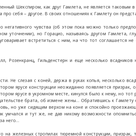
ленный Шекспиром, как друг Гамлета, не является таковым в
 а про себя – другое. В своих отношениях к Гамлету он предс
ого негативного чувства (об этом пока можно только предп
ом уточнении), но Горацио, называясь другом Гамлета, гл
 уговаривает встретиться с ним, на что тот соглашается не
елл, Розенкранц, Гильденстерн и еще несколько всадников 
ти. Не слезая с коней, держа в руках копья, несколько вс
тором ярусе конструкции неожиданно появляется призрак, о
тором ярусе в укромном месте, кинулся было к нему, но тот 
дательстве брата, об измене жены… Обратившись к Гамлету с
новь, но уже сидящим верхом на коне и спокойно проезжаю
ак умчался и тут же, не дав никому возможности опомнитьс
 за него…
то на железных стропилах тюремной конструкции, призрак, 