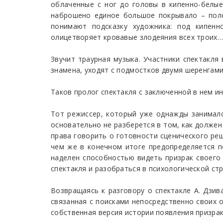
облаченные с ног до головы в кипенно-белые
наброшено единое большое покрывало – пол
понимают подсказку художника: под кипенн
олицетворяет кровавые злодеяния всех троих…
Звучит траурная музыка. Участники спектакля
знамена, уходят с подмостков двумя шеренгами
Таков пролог спектакля с заключенной в нем и
Тот режиссер, который уже однажды занималс
основательно не разберется в том, как долже
права говорить о готовности сценического реш
чем же в конечном итоге предопределяется п
наделен способностью видеть призрак своего
спектакля и разобраться в психологической ст
Возвращаясь к разговору о спектакле А. Дзив
связанная с поисками непосредственно своих 
собственная версия истории появления призрак