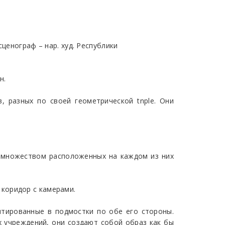
ценограф – нар. худ. Республики
н.
, разных по своей геометрической tnple. Они
 с множеством расположенных на каждом из них
.
коридор с камерами.
тированные в подмостки по обе его стороны.
х учреждений, они создают собой образ как бы