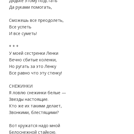
Дядьке этому подстать
Да руками помогать,
Сможешь все преодолеть,
Все успеть
И все суметь!
* * *
У моей сестренки Ленки
Вечно сбитые коленки,
Но ругать за это Ленку
Все равно что эту стенку!
СНЕЖИНКИ
Я ловлю снежинки белые —
Звезды настоящие.
Кто же их такими делает,
Звонкими, блестящими?
Вот кружатся надо мной
Белоснежной стайкою.