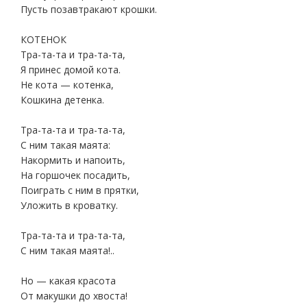
Пусть позавтракают крошки.
КОТЕНОК
Тра-та-та и тра-та-та,
Я принес домой кота.
Не кота — котенка,
Кошкина детенка.
Тра-та-та и тра-та-та,
С ним такая маята:
Накормить и напоить,
На горшочек посадить,
Поиграть с ним в прятки,
Уложить в кроватку.
Тра-та-та и тра-та-та,
С ним такая маята!..
Но — какая красота
От макушки до хвоста!