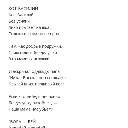
КОТ ВАСИЛИЙ
Кот Василий
Без усилий
Лихо прыгает на шкаф.
Только в этом он не прав.
Там, как добрые подружки,
Приютились безделушки —
Это мамины игрушки.
И вскричал однажды папа:
“Ну-ка, Васька, вон со шкафа!
Прыгай вниз, паршивый кот!
Если кто-нибудь нечаянно
Безделушку разобьет, —
Наша мама нас убьет!”
“ВОРА — БЕЙ”
Воробей, воробей…