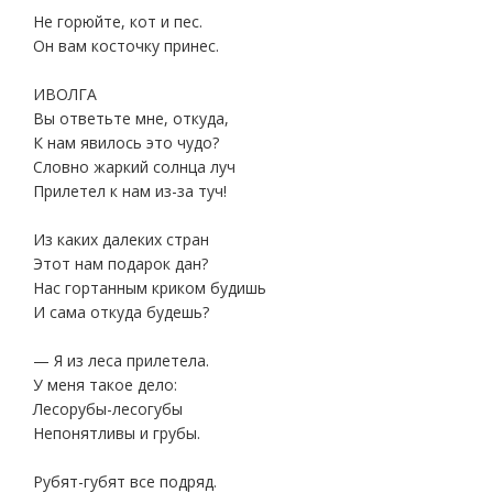
Не горюйте, кот и пес.
Он вам косточку принес.
ИВОЛГА
Вы ответьте мне, откуда,
К нам явилось это чудо?
Словно жаркий солнца луч
Прилетел к нам из-за туч!
Из каких далеких стран
Этот нам подарок дан?
Нас гортанным криком будишь
И сама откуда будешь?
— Я из леса прилетела.
У меня такое дело:
Лесорубы-лесогубы
Непонятливы и грубы.
Рубят-губят все подряд.