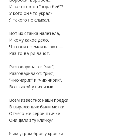
И за что ж он “вора бей”?
У кого он что украл?
Я такого не слыхал.
Вот их стайка налетела,
И кому какое дело,
Что они с земли клюют —
Раз-го-ва-ри-ва-ют.
Разговаривают: “чик”,
Разговаривают: “рик”,
“Чик-чирик” и “чик-чирик”.
Вот такой у них язык.
Всем известно: наши предки
В выраженьях были метки.
Отчего же серой птичке
Они дали эту кличку?
Я им утром брошу крошки —