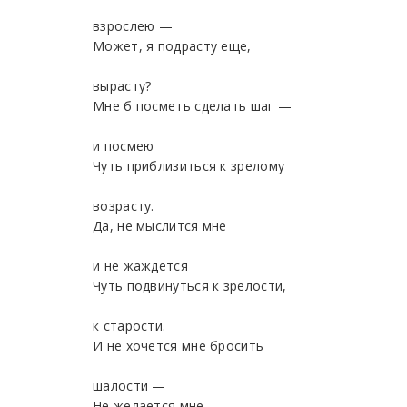
взрослею —
Может, я подрасту еще,
вырасту?
Мне б посметь сделать шаг —
и посмею
Чуть приблизиться к зрелому
возрасту.
Да, не мыслится мне
и не жаждется
Чуть подвинуться к зрелости,
к старости.
И не хочется мне бросить
шалости —
Не желается мне