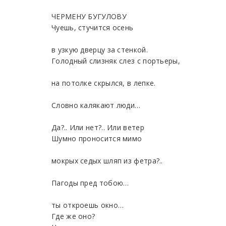
ЧЕРМЕНУ БУГУЛОВУ
Чуешь, стучится осень
в узкую дверцу за стенкой.
Голодный слизняк слез с портьеры,
на потолке скрылся, в лепке.
Словно калякают люди…
Да?.. Или нет?.. Или ветер
Шумно проносится мимо
мокрых седых шляп из фетра?..
Пагоды пред тобою…
ты откроешь окно…
Где же оно?