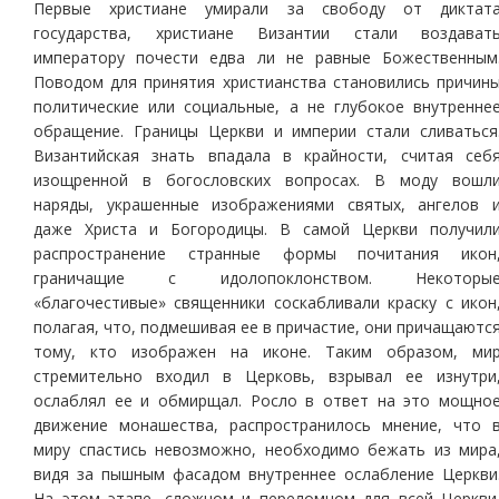
Первые христиане умирали за свободу от диктат
государства, христиане Византии стали воздават
императору почести едва ли не равные Божественным
Поводом для принятия христианства становились причин
политические или социальные, а не глубокое внутренне
обращение. Границы Церкви и империи стали сливаться
Византийская знать впадала в крайности, считая себ
изощренной в богословских вопросах. В моду вошл
наряды, украшенные изображениями святых, ангелов 
даже Христа и Богородицы. В самой Церкви получил
распространение странные формы почитания икон
граничащие с идолопоклонством. Некоторы
«благочестивые» священники соскабливали краску с икон
полагая, что, подмешивая ее в причастие, они причащаютс
тому, кто изображен на иконе. Таким образом, ми
стремительно входил в Церковь, взрывал ее изнутри
ослаблял ее и обмирщал. Росло в ответ на это мощно
движение монашества, распространилось мнение, что 
миру спастись невозможно, необходимо бежать из мира
видя за пышным фасадом внутреннее ослабление Церкви
На этом этапе, сложном и переломном для всей Церкви