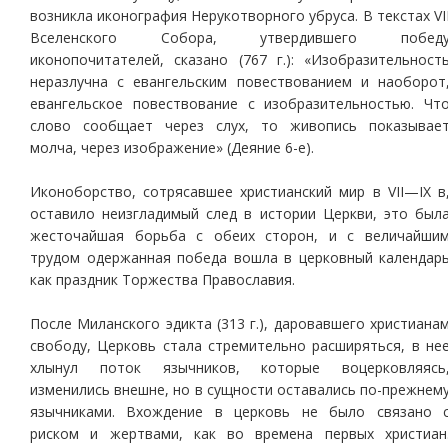
возникла иконография Нерукотворного убруса. В текстах VI
Вселенского Собора, утвердившего побед
иконопочитателей, сказано (767 г.): «Изобразительност
неразлучна с евангельским повествованием и наоборот
евангельское повествование с изобразительностью. Чт
слово сообщает через слух, то живопись показывае
молча, через изображение» (Деяние 6-е).
Иконоборство, сотрясавшее христианский мир в VII—IX в
оставило неизгладимый след в истории Церкви, это был
жесточайшая борьба с обеих сторон, и с величайши
трудом одержанная победа вошла в церковный календар
как праздник Торжества Православия.
После Миланского эдикта (313 г.), даровавшего христиана
свободу, Церковь стала стремительно расширяться, в не
хлынул поток язычников, которые воцерковляясь
изменились внешне, но в сущности оставались по-прежнем
язычниками. Вхождение в церковь не было связано 
риском и жертвами, как во времена первых христиан