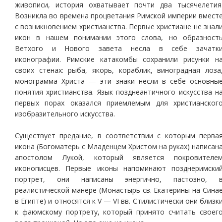
живописи, история охватывает почти два тысячелетия
Возникла во времена процветания Римской империи вмест
с возникновением христианства. Первые христиане не знал
икон в нашем понимании этого слова, но образност
Ветхого и Нового завета несла в себе зачатк
иконографии. Римские катакомбы сохранили рисунки н
своих стенах: рыба, якорь, кораблик, виноградная лоза
монограмма Христа — эти знаки несли в себе основны
понятия христианства. Язык позднеантичного искусства н
первых порах оказался приемлемым для христианског
изобразительного искусства.
Существует предание, в соответствии с которым перва
икона (Богоматерь с Младенцем Христом на руках) написан
апостолом Лукой, который является покровителе
иконописцев. Первые иконы напоминают позднеримски
портрет, они написаны энергично, пастозно, 
реалистической манере (Монастырь св. Екатерины на Сина
в Египте) и относятся к V — VI вв. Стилистически они близк
к фаюмскому портрету, который принято считать своег