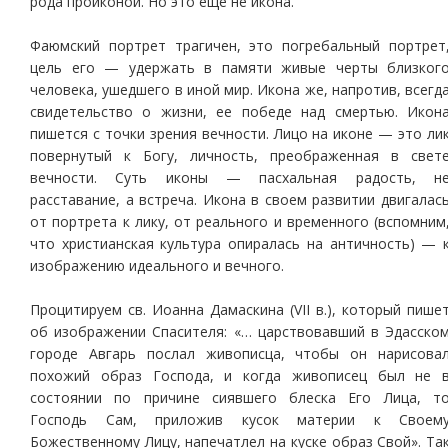
рода проиконой. Но это еще не икона.
Фаюмский портрет трагичен, это погребальный портрет
цель его — удержать в памяти живые черты близког
человека, ушедшего в иной мир. Икона же, напротив, всегд
свидетельство о жизни, ее победе над смертью. Икон
пишется с точки зрения вечности. Лицо на иконе — это ли
повернутый к Богу, личность, преображенная в свет
вечности. Суть иконы — пасхальная радость, н
расставание, а встреча. Икона в своем развитии двигалас
от портрета к лику, от реального и временного (вспомним
что христианская культура опиралась на античность) — 
изображению идеального и вечного.
Процитируем св. Иоанна Дамаскина (VII в.), который пише
об изображении Спасителя: «… царствовавший в Эдасско
городе Авгарь послал живописца, чтобы он нарисова
похожий образ Господа, и когда живописец был не 
состоянии по причине сиявшего блеска Его Лица, т
Господь Сам, приложив кусок материи к Своем
Божественному Лицу, напечатлел на куске образ Свой». Та