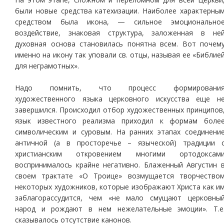
были новые средства катехизации. Наиболее характерны
средством была икона, — сильное эмоционально
воздействие, знаковая структура, заложенная в не
духовная основа становилась понятна всем. Вот почем
именно на икону так уповали св. отцы, называя ее «Библие
для неграмотных».
Надо помнить, что процесс формировани
художественного языка церковного искусства еще н
завершился. Происходил отбор художественных принципов
язык известного реализма приходил к формам боле
символическим и суровым. На ранних этапах соединени
античной (а в просторечье – языческой) традиции 
христианским откровением многими ортодоксам
воспринималось крайне негативно. Блаженный Августин 
своем трактате «О Троице» возмущается творчество
некоторых художников, которые изображают Христа как и
заблагорассудится, чем «не мало смущают церковны
народ и рождают в нем нежелательные эмоции». Т.е
сказывалось отсутствие канонов.