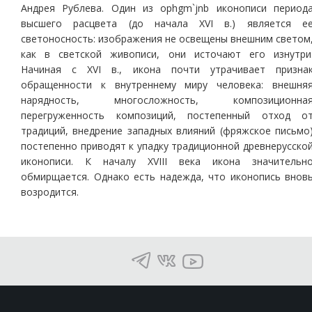
Андрея Рублева. Один из ophgm`jnb иконописи период
высшего расцвета (до начала ХVI в.) является е
светоносность: изображения не освещены внешним светом
как в светской живописи, они источают его изнутри
Начиная с ХVI в., икона почти утрачивает призна
обращенности к внутреннему миру человека: внешня
нарядность, многосложность, композиционна
перегруженность композиций, постепенный отход о
традиций, внедрение западных влияний (фряжское письмо
постепенно приводят к упадку традиционной древнерусско
иконописи. К началу ХVIII века икона значительн
обмирщается. Однако есть надежда, что иконопись внов
возродится.