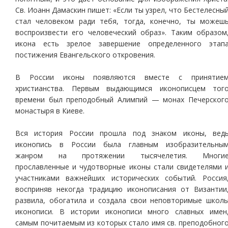
Св. Иоанн Дамаскин пишет: «Если ты узрел, что Бестелесны
стал человеком ради тебя, тогда, конечно, ты можеш
воспроизвести его человеческий образ». Таким образом
икона есть зрелое завершение определенного этап
постижения Евангельского откровения.
В России иконы появляются вместе с принятие
христианства. Первым выдающимся иконописцем тог
времени был преподобный Алимпий — монах Печерског
монастыря в Киеве.
Вся история России прошла под знаком иконы, вед
иконопись в России была главным изобразительны
жанром на протяжении тысячелетия. Многи
прославленные и чудотворные иконы стали свидетелями 
участниками важнейших исторических событий. Россия
восприняв некогда традицию иконописания от Византии
развила, обогатила и создала свои неповторимые школ
иконописи. В истории иконописи много славных имен
самым почитаемым из которых стало имя св. преподобног