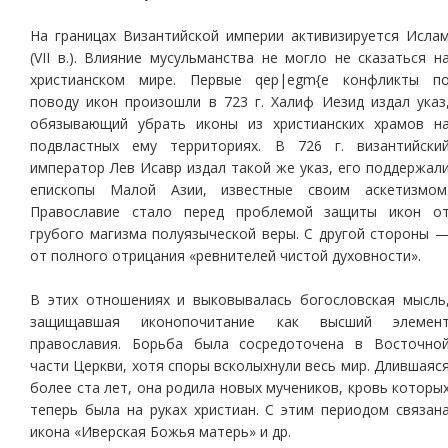
На границах Византийской империи активизируется Исла
(VII в.). Влияние мусульманства не могло не сказаться н
христианском мире. Первые qep|egm{e конфликты п
поводу икон произошли в 723 г. Халиф Иезид издал указ
обязывающий убрать иконы из христианских храмов н
подвластных ему территориях. В 726 г. византийски
император Лев Исавр издал такой же указ, его поддержал
епископы Малой Азии, известные своим аскетизмом
Православие стало перед проблемой защиты икон о
грубого магизма полуязыческой веры. С другой стороны 
от полного отрицания «ревнителей чистой духовности».
В этих отношениях и выковывалась богословская мысль
защищавшая иконопочитание как высший элемен
православия. Борьба была сосредоточена в Восточно
части Церкви, хотя споры всколыхнули весь мир. Длившаяс
более ста лет, она родила новых мучеников, кровь которы
теперь была на руках христиан. С этим периодом связан
икона «Иверская Божья матерь» и др.