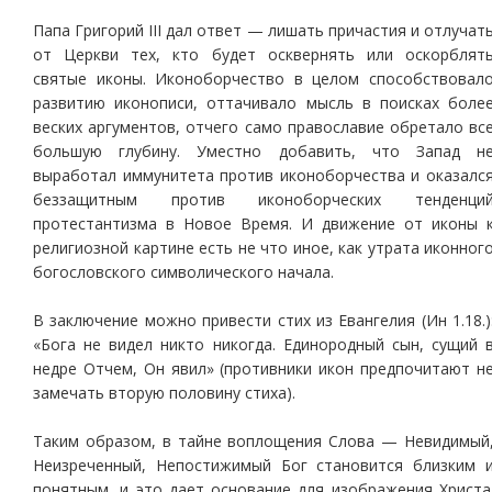
Папа Григорий III дал ответ — лишать причастия и отлучат
от Церкви тех, кто будет осквернять или оскорблят
святые иконы. Иконоборчество в целом способствовал
развитию иконописи, оттачивало мысль в поисках боле
веских аргументов, отчего само православие обретало вс
большую глубину. Уместно добавить, что Запад н
выработал иммунитета против иконоборчества и оказалс
беззащитным против иконоборческих тенденци
протестантизма в Новое Время. И движение от иконы 
религиозной картине есть не что иное, как утрата иконног
богословского символического начала.
В заключение можно привести стих из Евангелия (Ин 1.18.)
«Бога не видел никто никогда. Единородный сын, сущий 
недре Отчем, Он явил» (противники икон предпочитают н
замечать вторую половину стиха).
Таким образом, в тайне воплощения Слова — Невидимый
Неизреченный, Непостижимый Бог становится близким 
понятным, и это дает основание для изображения Христа