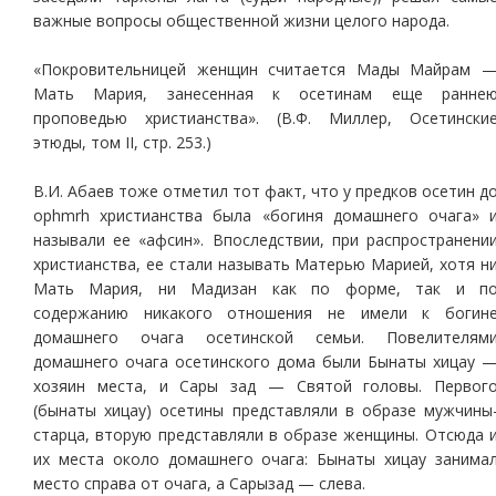
важные вопросы общественной жизни целого народа.
«Покровительницей женщин считается Мады Майрам 
Мать Мария, занесенная к осетинам еще ранне
проповедью христианства». (В.Ф. Миллер, Осетински
этюды, том II, стр. 253.)
В.И. Абаев тоже отметил тот факт, что у предков осетин д
ophmrh христианства была «богиня домашнего очага» 
называли ее «афсин». Впоследствии, при распространени
христианства, ее стали называть Матерью Марией, хотя н
Мать Мария, ни Мадизан как по форме, так и п
содержанию никакого отношения не имели к богин
домашнего очага осетинской семьи. Повелителям
домашнего очага осетинского дома были Бынаты хицау 
хозяин места, и Сары зад — Святой головы. Первог
(бынаты хицау) осетины представляли в образе мужчины
старца, вторую представляли в образе женщины. Отсюда 
их места около домашнего очага: Бынаты хицау занима
место справа от очага, а Сарызад — слева.