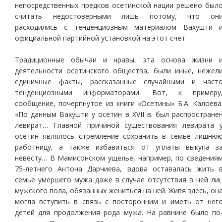
непосредственных предков осетинской нации решено был
считать недостоверными лишь потому, что он
расходились с тенденциозным материалом Вахушти 
официальной партийной установкой на этот счет.
Традиционные обычаи и нравы, эта основа жизни 
деятельности осетинского общества, были иные, нежел
единичные факты, рассказанные случайными и част
тенденциозными информаторами. Вот, к примеру
сообщение, почерпнутое из книги «Осетины» Б.А. Калоева
«По данным Вахушти у осетин в XVII в. был распростране
левират… Главной причиной существования левирата 
осетин являлось стремление сохранить в семье лишню
работницу, а также избавиться от уплаты выкупа з
невесту… В Мамисонском ущелье, например, по сведения
75-летнего Антона Дарчиева, вдова оставалась жить 
семье умершего мужа даже в случае отсутствия в ней ли
мужского пола, обязанных жениться на ней. Живя здесь, он
могла вступить в связь с посторонним и иметь от нег
детей для продолжения рода мужа. На равнине было по