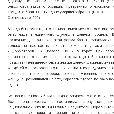
другому. По словам 80-летнего Захота Салбиева (сел
Эльхотово) здесь с большим презрением относились 
тому, кто брал в жены вдову умершего брата». (Б. А. Калоев
Осетины, стр. 212).
А надо бы помнить, что левират имел место в осетинско
быту лишь в единичных случаях в давнем прошлом. 
последние два-три века такая форма брака осуждалась н
только на плоскости, как это отмечает устами свои
информаторов Б.А. Калоев, но и в горах. При это
левиратская жена имела право рожать детей только о
представителя данной семьи или же данной фамилии. имет
же детей от постороннего и приписывать их роду умершег
считали не только позором, но и преступлением, так чт
женщина, решавшаяся на это, каралась строго по закона
адата.
Безнравственность была всегда осуждаема у осетин и, те
более, она никогда не составляла основу поведени
национальной жизни. Единичные нарушители моральных 
нравственных норм и правил никогда не создавал