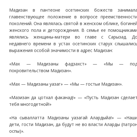
Мадизан в пантеоне осетинских божеств занимал
главенствующее положение в вопросе преемственност
поколений. Она являлась святой в женском облике, богине
женского пола и деторождения. В семье ее помощникам
являлись женщины-матери во главе с Сарызад. Д
недавнего времени в устах осетинских старух слышалис
выражения особой значимости в адрес Мадизан:
«Мах — Мадизаны фадзахст» — «Мы — по
покровительством Мадизан».
«Мах — Мадизаны уазаг» — «Мы — гостьи Мадизан».
«Мазизан да цотхал факанад!» — «Пусть Мадизан сделае
тебя многодетной!»
«На сываллатта Мадизаны уазагай Алардыйа!» — «Наш
дети, гости Мадизан, да будут не во власти Аларды (патро
оспы)».