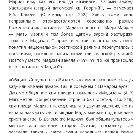
Марии) или, как его иногда называли, Дагомы зарон
Уастырджи (старый дагомский св. Георгий)”, — отмечае
Б.А. Калоев. (Осетины, стр. 262.) Здесь тоже явн
неправильно отождествляются совершенно разны
божества и их святилища: Мадизан вовсе не Мады Майра
— Мать Мария и тем более Дагомы заронд Уастырдж
тоже не Мадизан. С принятием христианства культовы
понятия национальной осетинской религии перепутались 
понятиями, насильно навязанными христианской религией
Поэтому место Мадизан заняла ??????????, то же произошл
и со святилищем Мадиз?н.
«Общинный культ не обязательно имел название «Къау
зад» или «Къауы дзуар». Так, в соседнем с Цамадом ауле 
Дагоме общинное святилище называлось «Мадизан». (А. Х
Магометов. Общественный строй и быт осетин, стр. 218.
святилища Мадизан находились и в других ущельях, но и
начали называть святилищами Мады-майрам под влияние
христианства. В Дагоме же Мадизан был общим культовы
местом для жителей старой Осетии, поскольку та
заседали тархоны лагта (судьи народные), решая самы