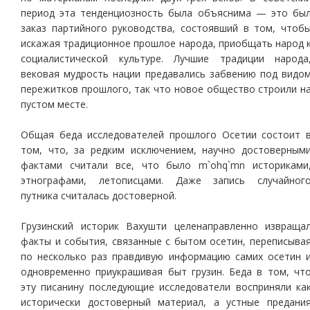
период эта тенденциозность была объяснима — это бы
заказ партийного руководства, состоявший в том, чтоб
искажая традиционное прошлое народа, приобщать народ 
социалистической культуре. Лучшие традиции народа
вековая мудрость нации предавались забвению под видо
пережитков прошлого, так что новое общество строили н
пустом месте.
Общая беда исследователей прошлого Осетии состоит 
том, что, за редким исключением, научно достоверным
фактами считали все, что было m`ohq`mn историками
этнографами, летописцами. Даже запись случайног
путника считалась достоверной.
Грузинский историк Вахушти целенаправленно извраща
факты и события, связанные с бытом осетин, переписыва
по несколько раз правдивую информацию самих осетин 
одновременно приукрашивая быт грузин. Беда в том, чт
эту писанину последующие исследователи восприняли ка
исторически достоверный материал, а устные предани