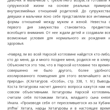
Девочек и мальчиков с трехлетнего возраста готовили 
супружеской жизни на основе реальных примеро
внутрисемейных отношений родителей. До супружеств
девушки и мальчики ясно себе представляли все интимны
формы отношений между мужем и женой. Невестка 
первого дня замужества становитесь предмето
всеобщего внимания. От нее ждали детей и создавали вс
возможные условия для нормального их рождения 
здоровья.
«Навряд ли во всей Нарской котловине найдется кто-либо
кто до меня, да и много позднее меня, родился не в хлеву
Объясняется это тем, что в Нарской котловине тех време
совершенно не было другого, более удобног
изолированного помещения для этого величайшего акт
природы». (К.Хетагуров. «Особа», стр. 338, т. IV.) Вывод
Коста Хетагурова насчет данного вопроса кажутся нам н
совсем объективными. Хетагуровы Нарской котловин
считали себя потомками Хетага, младшего сына княз
Инала. «Производя себя от переселившегося из-за Кубан
jmfhw` Хетага, нарцы Хетагуровы и в настоящее врем