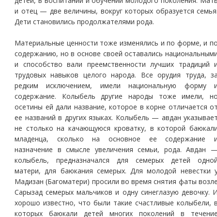
детей, в воспитании и обучении молодого поколения. Мат
и отец — две величины, вокруг которых образуется семья
Дети становились продолжателями рода.
Материальные ценности тоже изменялись и по форме, и п
содержанию, но в основе своей оставались национальным
и способство вали преемственности лучших традиций 
трудовых навыков целого народа. Все орудия труда, з
редким исключением, имели национальную форму 
содержание. Колыбель другие народы тоже имели, н
осетины ей дали название, которое в корне отличается о
ее названий в других языках. Колыбель — авдан указывае
не столько на качающуюся кроватку, в которой баюкал
младенца, сколько на основное ее содержание 
назначение в смысле увеличения семьи, рода. Авдан 
колыбель, предназначался для семерых детей одно
матери, для баюкания семерых. Для молодой невестки 
Мадизан (Багоматери) просили во время снятия фаты возл
Сарызад семерых мальчиков и одну синеглазую девочку. 
хорошо известно, что были такие счастливые колыбели, 
которых баюкали детей многих поколений в течени