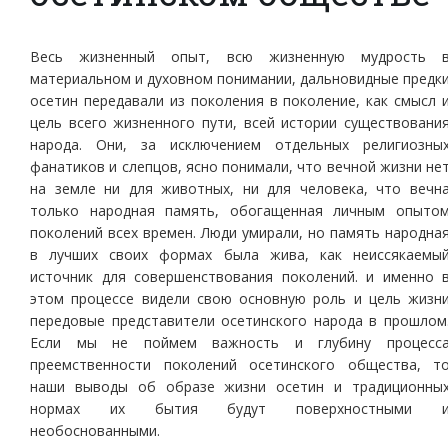
Весь жизненный опыт, всю жизненную мудрость 
материальном и духовном понимании, дальновидные предк
осетин передавали из поколения в поколение, как смысл 
цель всего жизненного пути, всей истории существовани
народа. Они, за исключением отдельных религиозны
фанатиков и слепцов, ясно понимали, что вечной жизни не
на земле ни для животных, ни для человека, что вечн
только народная память, обогащенная личным опыто
поколений всех времен. Люди умирали, но память народна
в лучших своих формах была жива, как неиссякаемы
источник для совершенствования поколений. и именно 
этом процессе видели свою основную роль и цель жизн
передовые представители осетинского народа в прошлом
Если мы не поймем важность и глубину процесс
преемственности поколений осетинского общества, т
наши выводы об образе жизни осетин и традиционны
нормах их бытия будут поверхностными 
необоснованными.