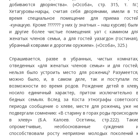
добиваются дворянства». («Особа», стр. 315, т. IV.
Хетагуровы-нарцы, считая себя дворянами, имели в т
время специальное помещение для приема госте
-кунацкую. Кроме ??????? у них (у знатных – наш курсив) был
и другие более чистые помещения: уат с камином дл
женатых членов семьи, а для гостей уазагдон (гостиная)
убранный коврами и дорогим оружием». («Особа», 325.)
Спрашивается, разве в убранных, чистых комнатах
отведенных «для женатых членов семьи» и для гостей
нельзя было устроить место для рожениц? Разумеется
можно было, и, в самом деле, так и поступали п
возможности во время родов. Рождение детей в хлев
носило единичный характер, притом исключительно 
бедных семьях. Вслед за Коста этнографы советског
периода сообщение о хлеве, месте для рожениц, уже н
подвергали сомнению: «В старину в горах роды происходил
в хлеву» (Б.А. Калоев. Осетины, стр.222). Таки
опрометчивые, необоснованные суждения 
способствовали росту неприязни молодых поколений 