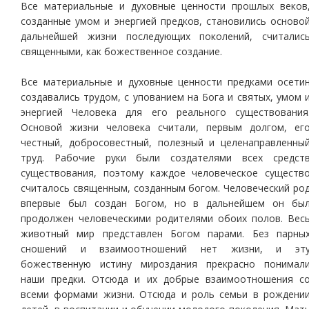
Все материальные и духовные ценности прошлых веков
созданные умом и энергией предков, становились осново
дальнейшей жизни последующих поколений, считалис
священными, как божественное создание.
Все материальные и духовные ценности предками осети
создавались трудом, с упованием на Бога и святых, умом 
энергией Человека для его реального существования
Основой жизни человека считали, первым долгом, ег
честный, добросовестный, полезный и целенаправленны
труд. Рабочие руки были создателями всех средст
существования, поэтому каждое человеческое существ
считалось священным, созданным богом. Человеческий ро
впервые был создан Богом, но в дальнейшем он бы
продолжен человеческими родителями обоих полов. Вес
животный мир представлен Богом парами. Без парны
сношений и взаимоотношений нет жизни, и эт
божественную истину мироздания прекрасно понимал
наши предки. Отсюда и их добрые взаимоотношения с
всеми формами жизни. Отсюда и роль семьи в рождени