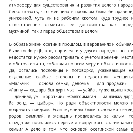
атмосферу для существования и развития целого народа
Легко сказать, что женщина в прошлом была бесправной
униженной, чуть ли не рабочим скотом. Куда труднее 
ответственнее отметить ее достоинства как пере
мужчиной, так и перед обществом в целом.
В образе жизни осетин в прошлом, в верованиях и обычая
были mednqr`rjh, как, впрочем, и у других народов, но эт
недостатки нужно рассматривать с учетом времени, мест
и обстоятельств, соблюдая во всем меру и объективность
Да, остались пословицы и поговорки, указывающие н
отдельные слабые стороны и недостатки женщины
«Мальчик — основа семьи, девочка – для продажи» 
«Лаппу — хадзары бындурп, чызг — уаййаг; «у женщины кос
— длинная, ум – короткий» -«Сылгоймаган — йа дзыкку дарг
йа зонд — цыбыр». Но ради объективности можно 
возразить предкам. Если мужчины были основами семей
родов, фамилий, а женщины продавались за калым, т
откуда же появлялись первые и вокруг кого сплачивалис
семьи? А дело в том, что основой осетинской семьи 