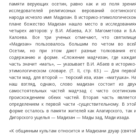
памяти верующих осетин, равно как и из поля зрени
исследователей религиозных верований осетинског
народа исчезло имя Мадизан. В историко-этимологическо
плане божество Мадизан нашло место в исследования
четырех авторов: у В.И. Абаева, А.У. Магометова и Б.А
Калоева. Все три ученых отмечают, что святилищ
«Мадизан» пользовалось большим по четом во все
Осетии, но при этом дают разные толкования ег
содержанию и форме. «Сложение мад+изан, где кажда
часть значит «мать», — указывает В.И. Абаев в историко
этимологическом словаре. (Т. II, стр. 63.) — Для перво
части мад, для второй — тюрский иза, изан -«матушка». Н
наш взгляд, однако, слово мадизан состоит из дву
самостоятельных частей мад+зад с чисто осетински
происхождением обеих частей. Вторая часть являетс
определением к первой части -существительному. В это
форме осталось в памяти жителей как Алагирского, так 
Дигорского ущелья — Мадизан — Мады зад, Мади изада.
«К общинным культам относится и Мадизани дзуар (свято