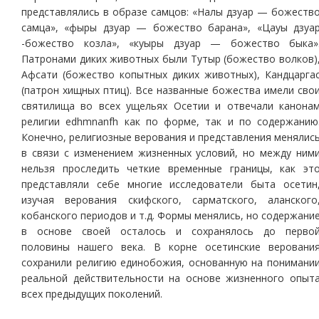
представлялись в образе самцов: «Налы дзуар — божеств
самца», «фыры дзуар — божество барана», «Цауы дзуа
-божество козла», «куыры дзуар — божество быка»
Патронами диких животных были Тутыр (божество волков)
Афсати (божество копытных диких животных), Кандцарга
(патрон хищных птиц). Все названные божества имели сво
святилища во всех ущельях Осетии и отвечали канона
религии edhmnanfh как по форме, так и по содержанию
Конечно, религиозные верования и представления менялис
в связи с изменением жизненных условий, но между ним
нельзя проследить четкие временные границы, как эт
представляли себе многие исследователи быта осетин
изучая верования скифского, сарматского, аланского
кобанского периодов и т.д. Формы менялись, но содержани
в основе своей осталось и сохранялось до перво
половины нашего века. В корне осетинские веровани
сохранили религию единобожия, основанную на понимани
реальной действительности на основе жизненного опыт
всех предыдущих поколений.