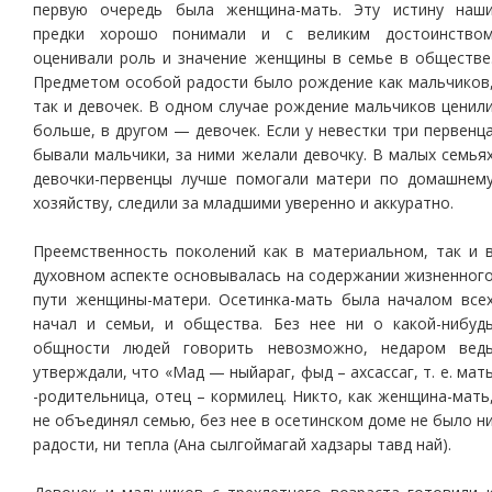
первую очередь была женщина-мать. Эту истину наш
предки хорошо понимали и с великим достоинство
оценивали роль и значение женщины в семье в обществе
Предметом особой радости было рождение как мальчиков
так и девочек. В одном случае рождение мальчиков ценил
больше, в другом — девочек. Если у невестки три первенц
бывали мальчики, за ними желали девочку. В малых семья
девочки-первенцы лучше помогали матери по домашнем
хозяйству, следили за младшими уверенно и аккуратно.
Преемственность поколений как в материальном, так и 
духовном аспекте основывалась на содержании жизненног
пути женщины-матери. Осетинка-мать была началом все
начал и семьи, и общества. Без нее ни о какой-нибуд
общности людей говорить невозможно, недаром вед
утверждали, что «Мад — ныйараг, фыд – ахсассаг, т. е. мат
-родительница, отец – кормилец. Никто, как женщина-мать
не объединял семью, без нее в осетинском доме не было н
радости, ни тепла (Ана сылгоймагай хадзары тавд най).