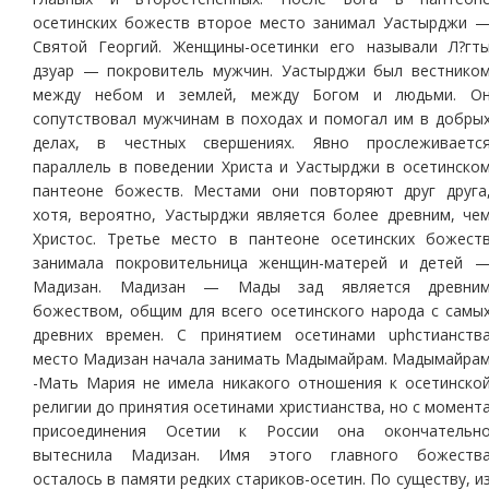
осетинских божеств второе место занимал Уастырджи 
Святой Георгий. Женщины-осетинки его называли Л?гт
дзуар — покровитель мужчин. Уастырджи был вестнико
между небом и землей, между Богом и людьми. О
сопутствовал мужчинам в походах и помогал им в добры
делах, в честных свершениях. Явно прослеживаетс
параллель в поведении Христа и Уастырджи в осетинско
пантеоне божеств. Местами они повторяют друг друга
хотя, вероятно, Уастырджи является более древним, че
Христос. Третье место в пантеоне осетинских божест
занимала покровительница женщин-матерей и детей 
Мадизан. Мадизан — Мады зад является древни
божеством, общим для всего осетинского народа с самы
древних времен. С принятием осетинами uphcтианcтв
место Мадизан начала занимать Мадымайрам. Мадымайра
-Мать Мария не имела никакого отношения к осетинско
религии до принятия осетинами христианства, но с момент
присоединения Осетии к России она окончательн
вытеснила Мадизан. Имя этого главного божеств
осталось в памяти редких стариков-осетин. По существу, и