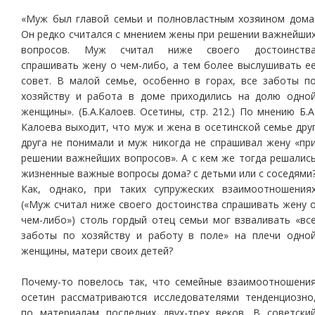
«Муж был главой семьи и полновластным хозяином дома
Он редко считался с мнением жены при решении важнейши
вопросов. Муж считал ниже своего достоинств
спрашивать жену о чем-либо, а тем более выслушивать е
совет. В малой семье, особенно в горах, все заботы п
хозяйству и работа в доме приходились на долю одно
женщины». (Б.А.Калоев. Осетины, стр. 212.) По мнению Б.А
Калоева выходит, что муж и жена в осетинской семье дру
друга не понимали и муж никогда не спрашивал жену «пр
решении важнейших вопросов». А с кем же тогда решалис
жизненные важные вопросы дома? с детьми или с соседями
Как, однако, при таких супружеских взаимоотношения
(«Муж считал ниже своего достоинства спрашивать жену 
чем-либо») столь гордый отец семьи мог взваливать «вс
заботы по хозяйству и работу в поле» на плечи одно
женщины, матери своих детей?
Почему-то повелось так, что семейные взаимоотношени
осетин рассматриваются исследователями тенденциозно
по материалам последних двух-трех веков. В советски