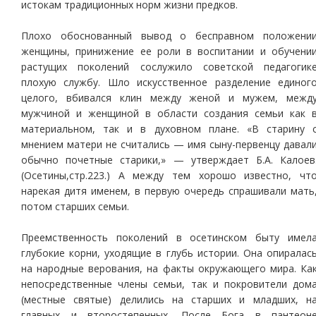
истокам традиционных норм жизни предков.
Плохо обоснованный вывод о бесправном положени
женщины, принижение ее роли в воспитании и обучени
растущих поколений сослужило советской педагогик
плохую службу. Шло искусственное разделение единог
целого, вбивался клин между женой и мужем, межд
мужчиной и женщиной в области создания семьи как 
материальном, так и в духовном плане. «В старину 
мнением матери не считались — имя сыну-первенцу давал
обычно почетные старики,» — утверждает Б.А. Калоев
(Осетины,стр.223.) А между тем хорошо известно, чт
нарекая дитя именем, в первую очередь спрашивали мать
потом старших семьи.
Преемственность поколений в осетинском быту имел
глубокие корни, уходящие в глубь истории. Она опиралас
на народные верования, на факты окружающего мира. Ка
непосредственные члены семьи, так и покровители дом
(местные святые) делились на старших и младших, н
главных и второстепенных. После Бога в пантеон