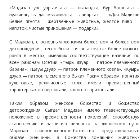
«Мадизан урс уарыччыта — нывандта, бур баганыта 
нуазинаг, сыгдаг мысайнагта – лаварта». — «Для Мадиза
белые ягнята – жертвенные животные, желтое пиво 
напиток, чистые приношения — подарки».
С Мадизан, с основным женским божеством и божество
деторождения, тесно были связаны святые более низког
ранга в местах, имевших соответствующие названия п
всем районам Осетии: «Фыры дзуар — патрон племенног
барана», «Цауы дзуар — патрон племенного козла», «Куыр
дзуар — патрон племенного быка». Таким образом, поняти
культовые, религиозные тоже имели преемственны
характер как по вертикали, так и по горизонтали.
Таким образом женское божество и божеств
деторождения Сыгдаг Мадизан имело главенствующе
положение в преемственности поколений, способству
становлению и развитию человека на жизненном пути
Мадизан — главное женское божество — представлялась 
образе женщины, а божества домашних животны