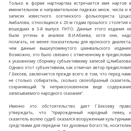
Только в форме нартнартма встречается имя нартов 
именительном и направительном падежах множ. числа и 
записях известного осетинского фольклориста Цоцк
Амбалова, относящихся к 20-м годам прошлого столетия 
вошедших в 3-й выпуск ПНТО. Данные этого издания н
были учтены в анализе В.И.Абаева, хотя они, над
полагать, не менее показательны для иронского диалекта
чем данные вышеупомянутого цхинвальского издания
Возможно, это было связано с отмеченному в предислови
к указанному сборнику субъективизму записей Ц.Амбалова
Однако этот субъективизм, как отмечал автор предислови
Г.Бекоев, заключается прежде всего в том, что перед нам
не столько собиратель, сколько своеобразный сказитель
сохраняющий “в неприкосновенном виде содержани
записываемого народного сказания”.
Именно это обстоятельство дает Г.Бекоеву прав
утверждать, что “прирожденный народный певец 
сказитель волею судеб оказался вооруженным культурным
средствами для передачи тех духовных богатств, носителе