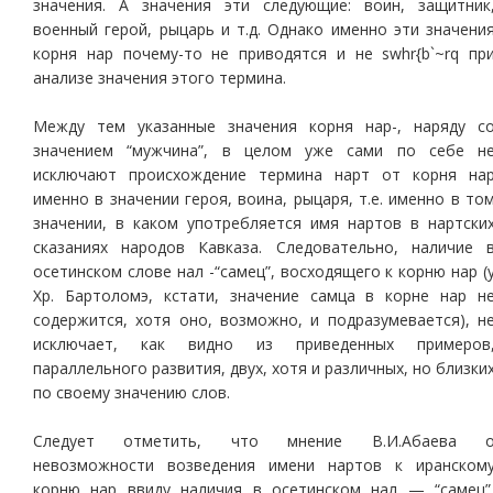
значения. А значения эти следующие: воин, защитник
военный герой, рыцарь и т.д. Однако именно эти значени
корня нар почему-то не приводятся и не swhr{b`~rq пр
анализе значения этого термина.
Между тем указанные значения корня нар-, наряду с
значением “мужчина”, в целом уже сами по себе н
исключают происхождение термина нарт от корня на
именно в значении героя, воина, рыцаря, т.е. именно в то
значении, в каком употребляется имя нартов в нартски
сказаниях народов Кавказа. Следовательно, наличие 
осетинском слове нал -“самец”, восходящего к корню нар (
Хр. Бартоломэ, кстати, значение самца в корне нар н
содержится, хотя оно, возможно, и подразумевается), н
исключает, как видно из приведенных примеров
параллельного развития, двух, хотя и различных, но близки
по своему значению слов.
Следует отметить, что мнение В.И.Абаева 
невозможности возведения имени нартов к иранском
корню нар ввиду наличия в осетинском нал — “самец”