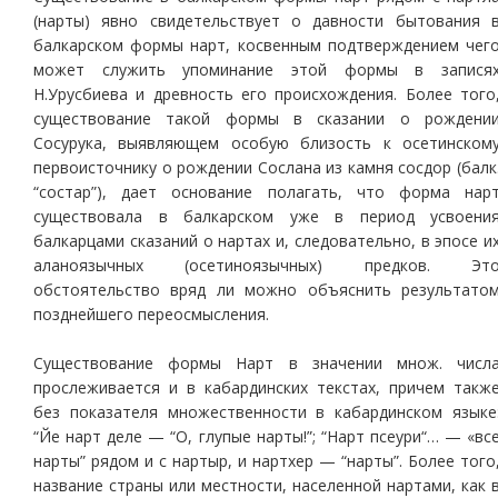
(нарты) явно свидетельствует о давности бытования 
балкарском формы нарт, косвенным подтверждением чег
может служить упоминание этой формы в запися
Н.Урусбиева и древность его происхождения. Более того
существование такой формы в сказании о рождени
Сосурука, выявляющем особую близость к осетинском
первоисточнику о рождении Сослана из камня сосдор (балк
“состар”), дает основание полагать, что форма нар
существовала в балкарском уже в период усвоени
балкарцами сказаний о нартах и, следовательно, в эпосе и
аланоязычных (осетиноязычных) предков. Эт
обстоятельство вряд ли можно объяснить результато
позднейшего переосмысления.
Существование формы Нарт в значении множ. числ
прослеживается и в кабардинских текстах, причем такж
без показателя множественности в кабардинском языке
“Йе нарт деле — “О, глупые нарты!”; “Нарт псеури“… — «вс
нарты” рядом и с нартыр, и нартхер — “нарты”. Более того
название страны или местности, населенной нартами, как 