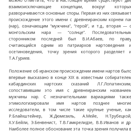
можно отметить, что в настоящее время существуют дв
взаимоисключающие концепции, вокруг которы
разворачиваются основные споры. Первая из них связывае
происхождение этого имени с древнеиранским корнем na
(нар), означающим “мужчина”, “герой”, и т.д., вторая — 
монгольским нара — “солнце”. Последовательны
сторонником последней был В.И.Абаев, по прав
считающийся одним из патриархов нартоведения 
осетиноведения, точку зрения которого разделяет 
Т.А.Гуриев.
Положение об иранском происхождении имени нартов был
впервые высказано в конце XIX в. известным собирателе
кабардинских нартских сказаний Л.Г.Лопатинским
сопоставившим это имя с древнеиранским название
мужчины нар. С незначительными вариациями такж
этимологизировали имя нартов позднее многи
исследователи, в том числе такие крупные ученые, ка
Р.Блайхштейнер, Ж.Дюмезиль, А.Мейе, Н.Трубецкой
Х.У.Бейли, Э.Бенвенист, Т.В.Гамкрелидзе, В.В.Иванов и др
Наиболее полное обоснование эта точка зрения получила 