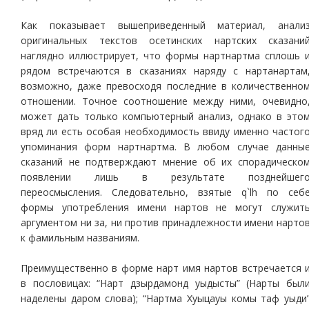
Как показывает вышеприведенный материал, анали
оригинальных текстов осетинских нартских сказани
наглядно иллюстрирует, что формы нартнартма сплошь 
рядом встречаются в сказаниях наряду с нартанартам
возможно, даже превосходя последние в количественно
отношении. Точное соотношение между ними, очевидно
может дать только компьютерный анализ, однако в это
вряд ли есть особая необходимость ввиду именно частог
упоминания форм нартнартма. В любом случае данны
сказаний не подтверждают мнение об их спорадическо
появлении лишь в результате позднейшег
переосмысления. Следовательно, взятые q`lh по себ
формы употребления имени нартов не могут служит
аргументом ни за, ни против принадлежности имени нарто
к фамильным названиям.
Преимущественно в форме нарт имя нартов встречается 
в пословицах: “Нарт дзырдамонд уыдысты” (Нарты был
наделены даром слова); “Нартма Хуыцауы комы таф уыди