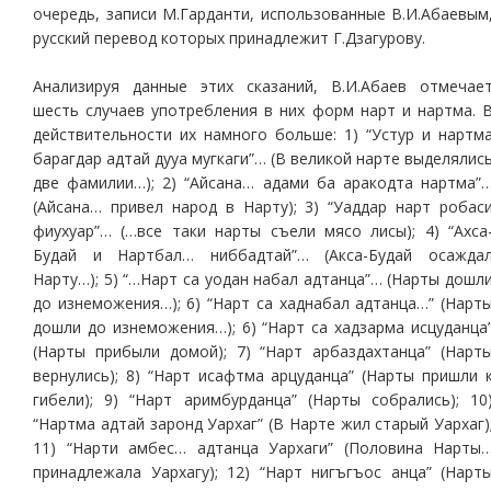
очередь, записи М.Гарданти, использованные В.И.Абаевым
русский перевод которых принадлежит Г.Дзагурову.
Анализируя данные этих сказаний, В.И.Абаев отмечае
шесть случаев употребления в них форм нарт и нартма. 
действительности их намного больше: 1) “Устур и нартм
барагдар адтай дууа мугкаги”… (В великой нарте выделялис
две фамилии…); 2) “Айсана… адами ба аракодта нартма”
(Айсана… привел народ в Нарту); 3) “Уаддар нарт робас
фиухуар”… (…все таки нарты съели мясо лисы); 4) “Ахса
Будай и Нартбал… ниббадтай”… (Акса-Будай осажда
Нарту…); 5) “…Нарт са уодан набал адтанца”… (Нарты дошл
до изнеможения…); 6) “Нарт са хаднабал адтанца…” (Нарт
дошли до изнеможения…); 6) “Нарт са хадзарма исцуданца
(Нарты прибыли домой); 7) “Нарт арбаздахтанца” (Нарт
вернулись); 8) “Нарт исафтма арцуданца” (Нарты пришли 
гибели); 9) “Нарт аримбурданца” (Нарты собрались); 10
“Нартма адтай заронд Уархаг” (В Нарте жил старый Уархаг)
11) “Нарти амбес… адтанца Уархаги” (Половина Нарты
принадлежала Уархагу); 12) “Нарт нигъгъос анца” (Нарт