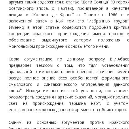
аргументация содержится в статье “Дети Солнца” (О героя
осетинского эпоса, о Нартах), прочитанной в качеств
лекции в “Коллеж де Франс” в Париже в 1966 г. 
включенной затем в I-ый том его “Избранных трудов”
Именно в этой статье содержится подробная критик
концепции иранского происхождения имени нартов 
обоснование выдвинутого автором положения 
монгольском происхождении основы этого имени.
Свою аргументацию по данному вопросу В.И.Абае
предваряет тезисом о том, что “для установлени
правильной этимологии первостепенное значение имее
всегда полное знание всех особенностей формального
смыслового и синтаксического употребления данног
слова”. Исходя именно из этой установки, попытаемс
рассмотреть сведения нартских сказаний, могущих пролит
свет на происхождение термина нарт, с учетом
естественно, языковых данных и аргументов обеих сторон.
Одним из основных аргументов против иранског
(древнеосетинского) происхождения имени нартов являетс