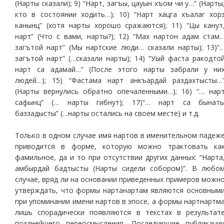
(Нарты сказали); 9) “Нарт, загъы, цауын хъом чи у…” (Нарты
кто в состоянии ходить…); 10) “Нарт хацга хъалаг хор
канынц” (хотя нарты хорошо сражаются); 11) “Цы канут
нарт” (Что с вами, нарты?); 12) “Мах нартон адам стам
загътой нарт” (Мы нартские люди… сказали нарты); 13)”
загътой нарт” (…сказали нарты); 14) “Уый фаста ракодто
нарт са адамай…” (После этого нарты забрали у ни
людей…); 15) “Фастама нарт анкъардай раздахтысты…
(Нарты вернулись обратно опечаленными…); 16) “… нар
сафынц” (… нарты гибнут); 17)“… нарт са бынат
баззадысты” (…нарты остались на своем месте) и т.д.
Только в одном случае имя нартов в именительном падеж
приводится в форме, которую можно трактовать ка
фамильное, да и то при отсутствии других данных: “Нарта
амбырдай бадтысты (Нарты сидели собором)”. В любо
случае, вряд ли на основании приведенных примеров можн
утверждать, что формы нартанартам являются основным
при упоминании имени нартов в эпосе, а формы нартнартм
лишь спорадически появляются в текстах в результат
позднейшего переосмысления. Последующие публикаци