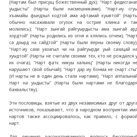
(Нартам был присущ божественный дух); “Нарт фидисгана
уыдысты” (Нарты были насмешниками); “Нарт-иу сгу
хъамайы фындзыл кодтой ама афтамай куывтой” (Нарт
обычно насаживали огузок на острие клинка и та
молились); “Нарт зынгай райгуырдысты ама зынгай ар
хордтой” (Нарты родились из огня и клялись огнем); “Нар
са дзырд на сайдтой” (Нарты были верны своему слову)
“Нарт-иу сахи уазагыл чи на райгуырди: уый сахицай н
хуыдтой” (Нарты не считали своими тех, кто не рождался 
их очага); “Нарт фатк никуы халынц” (Нарты никогда н
нарушают свой обычай); “Нарт дар иу бонма не снарт сты
(И нарты не в один день стали нартами); “Нарт аппалына
Нарт на уыдысты” (Нарты были нартами не благодар
бахвальству).
Эти пословицы, взятые из двух независимых друг от друг
источников, показывают, что в народном восприятии им
нартов также ассоциировалось, как правило, с формо
нарт.
Для решения рассматриваемого вопроса бесспорны