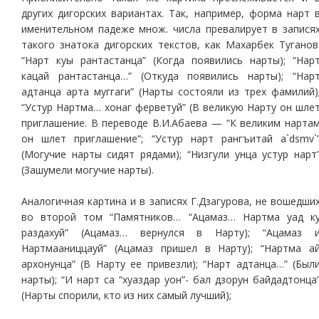
других дигорских вариантах. Так, например, форма нарт 
именительном падеже множ. числа превалирует в запися
такого знатока дигорских текстов, как Махарбек Туганов
“Нарт куы рантастанца” (Когда появились нарты); “Нар
кацай рантастанца…” (Откуда появились нарты); “Нар
адтанца арта муггаги” (Нарты состояли из трех фамилий)
“Устур Нартма… хонаг ферветуй” (В великую Нарту он шле
приглашение. В переводе В.И.Абаева — “К великим нарта
он шлет приглашение”; “Устур нарт рангъитай a`dsmv`
(Могучие нарты сидят рядами); “Низгули унца устур нарт
(Зашумели могучие нарты).
Аналогичная картина и в записях Г.Дзагурова, не вошедши
во второй том “Памятников… “Ацамаз… Нартма уад к
раздахуй” (Ацамаз… вернулся в Нарту); “Ацамаз 
Нартмааниццауй” (Ацамаз пришел в Нарту); “Нартма а
архонунца” (В Нарту ее привезли); “Нарт адтанца…” (Был
нарты); “И нарт са “хуаздар уон”- бал дзорун байдадтонца
(Нарты спорили, кто из них самый лучший);