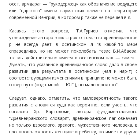
осет. армдараг — “рукодержец» как обозначение ведущег
или “царского” имени сарматских племен на территори
современной Венгрии, в котором р также не перешел в л.
Касаясь этого вопроса, Т.А.Гуриев отметил, чт
утверждение автора этих строк о том, что древнеиранско
р не всегда дает в осетинском л “в какой-то мер
справедливо, но не может поколебать тезис В.И.Абаева
т.к. мы действительно имеем в осетинском нал — самец
Думать, что указанное древнеиранское слово дало в свое
развитии два результата в осетинском (нал и нар-т) 
соответствующими изменениями в принципе не может быт
отвергнуто (подч. мной — Ю.Г.), но маловероятно”.
Следует, однако, отметить, что маловероятность таког
развития становится куда как вероятно, если учесть, чт
согласно Хр. Бартоломе, автора фундаментальног
“Древнеиранского словаря”, древнеиранское nar означае
не только взрослого, зрелого, мужественного человека, 
противоположность женщине и ребенку, но имеет и други