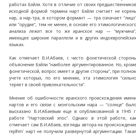
работах Бэйли. Хотя в отличие от своих предшественнико
исходной формой термина нарт Бэйли считает не корен
нар, а нар-тра, в котором формант — тра означает “лицо
или “орудие”, тем не менее, в основе его этимологическог
анализа лежит все то же иранское нар — “мужчина”
имеющее широкие параллели и в других индоевропейски
языках.
Как отмечает В.И.Абаев, с чисто фонетической сторон
объяснение Бэйли “наиболее аргументированное. Но, кром
фонетической, вопрос имеет и другие стороны”, при полно
учете которых, по его мнению, эта этимология “сильн
теряет в своей привлекательности”.
Мнение об ошибочности иранского происхождения имен
нартов и его связи с монгольским нара — “солнце” был
высказано В.И.Абаевым еще в опубликованной в 1945 г
работе “Нартовский эпос”. Однако в этой работе, ка
отмечает сам В.И.Абаев, взгляды автора на происхождени
replhm` нарт не получили развернутой аргументации. Така