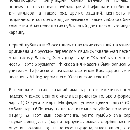
пользующихся “репутацией самых ценных и точных”
почему-то отсутствуют публикации А.Шифнера и особенн
В.Ф.Миллера, а также ряд других изданий, ценность 
подлинность которых вряд ли вызывает какие-либо особы
сомнения. А материал этих публикаций дает несколько ину
картину.
Первой публикацией осетинских нартских сказаний на язык
оригинала и с русским переводом явились “Хвалебная песн
маленькому Батразу, Хамыцову сыну” и “Хвалебная песнь 
честь Нарта Урузмага”. ]rh сказания (кадаги) были записан
учителем Тифлисской гимназии осетином Вас. Цораевым 
включены А.Шифнером в его “Осетинские тексты”.
В первом из этих сказаний имя нартов в именительно
падеже множественного числа встречается только в форм
нарт: 1) О куыйта нарт! Ма фыды туг мын ценна фидут? (О
собаки нарты! Почему вы не платите мне за убийство моег
отца?); 2) нарт дын ардиагганга, уанта гуыбыр ама са
къулай арцыдысты (нарты вернулись рыдая, сгорбившись 
опустив головы); 3) На вопрос Сырдона, знает ли он, кт