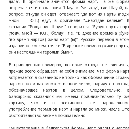
дала”. В оригинале значится форма нарт. Та же форм
встречается и в сказании “Шауа и Рачыкау”, где Шауай, н
вопрос, откуда он едет, отвечает: “Да вот из Нарты (подч
мной — Ю.Г.) еду”, в оригинале “…нартдан келеме”. 
сказании “Рождение Шауая” говорится: “Бурун нарты нар
(подч. мной — Ю.Г.) болду”, т.е.: “В древние времена (букв
“во время нартов) жили нарт (ы)”. Русский перевод в это
издании не совсем точен: “В древние времена (жили) нарты
они настоящими героями были”.
В приведенных примерах, которые отнюдь не единичны
прежде всего обращает на себя внимание, что форма нар
встречается в сказаниях не только как обозначение стран
нартов, но и как множественное число, наряду с нарт-ла
обозначавшее нартов в целом. Следовательно, 
балкарских сказаниях мы имеем приблизительно ту ж
картину, что и в осетинских, т.е. параллельно
употребление терминов нарт и нартла во множ. числе. Эт
обстоятельство весьма показательно.
Существование в балкарском формы нарт рядом с нартл