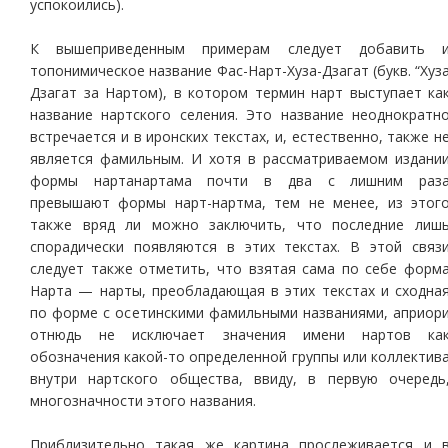
успокоились).
К вышеприведенным примерам следует добавить 
топонимическое название Фас-Нарт-Хуза-Дзагат (букв. “Хуз
Дзагат за Нартом), в котором термин нарт выступает ка
название нартского селения. Это название неоднократн
встречается и в иронских текстах, и, естественно, также н
является фамильным. И хотя в рассматриваемом издани
формы нартанартама почти в два с лишним раз
превышают формы нарт-нартма, тем не менее, из этог
также вряд ли можно заключить, что последние лиш
спорадически появляются в этих текстах. В этой связ
следует также отметить, что взятая сама по себе форм
Нарта — нарты, преобладающая в этих текстах и сходна
по форме с осетинскими фамильными названиями, априор
отнюдь не исключает значения имени нартов ка
обозначения какой-то определенной группы или коллектив
внутри нартского общества, ввиду, в первую очередь
многозначности этого названия.
Приблизительно такая же картина прослеживается и 