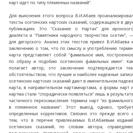
нарт идет по типу племенных названий”.
Для выяснения этого вопроса В.И.Абаев проанализирова
тексты осетинских нартских сказаний, содержащихся в дву
публикациях. Это “Сказание о Нартах” для иронског
диалекта и “Памятники народного творчества осетин”, 
для дигорского. Анализ этих текстов привел В.И.Абаева 
заключению о том, что по смыслу и употреблению терми
нарта представляет собой “фамильное имя, построенно
по образу и подобию осетинских фамильных имен”. Ка
полагает автор, это заключение подтверждается те
обстоятельством, что лучшие и наиболее надежные запис
осетинских нартских сказаний дают в именительном падеж
нарта, в направительном нартамнартама, а формы нарт 
нартма стали “спорадически появляться” лишь в результат
частичного переосмысления термина нарт “из фамильног
в племенное название”. Этот вывод, однако, требуе
определенных коррективов. Связано это прежде всего 
тем, что в перечне привлекаемых В.И.Абаевым издани
осетинских сказаний, по словам автора, справедлив