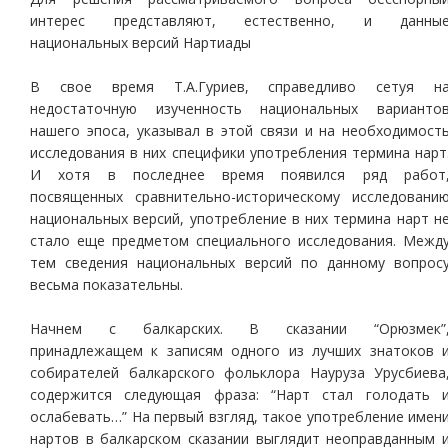
интерес представляют, естественно, и данны
национальных версий Нартиады
В свое время Т.А.Гуриев, справедливо сетуя н
недостаточную изученность национальных варианто
нашего эпоса, указывал в этой связи и на необходимост
исследования в них специфики употребления термина нарт
И хотя в последнее время появился ряд работ
посвященных сравнительно-историческому исследовани
национальных версий, употребление в них термина нарт н
стало еще предметом специального исследования. Межд
тем сведения национальных версий по данному вопрос
весьма показательны.
Начнем с балкарских. В сказании “Орюзмек”
принадлежащем к записям одного из лучших знатоков 
собирателей балкарского фольклора Науруза Урусбиева
содержится следующая фраза: “Нарт стал голодать 
ослабевать…” На первый взгляд, такое употребление имен
нартов в балкарском сказании выглядит неоправданным 