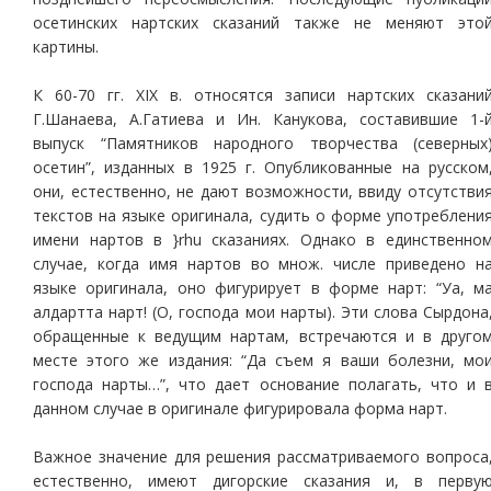
осетинских нартских сказаний также не меняют это
картины.
К 60-70 гг. XIX в. относятся записи нартских сказани
Г.Шанаева, А.Гатиева и Ин. Канукова, составившие 1-
выпуск “Памятников народного творчества (северных
осетин”, изданных в 1925 г. Опубликованные на русском
они, естественно, не дают возможности, ввиду отсутстви
текстов на языке оригинала, судить о форме употреблени
имени нартов в }rhu сказаниях. Однако в единственно
случае, когда имя нартов во множ. числе приведено н
языке оригинала, оно фигурирует в форме нарт: “Уа, м
алдартта нарт! (О, господа мои нарты). Эти слова Сырдона
обращенные к ведущим нартам, встречаются и в друго
месте этого же издания: “Да съем я ваши болезни, мо
господа нарты…”, что дает основание полагать, что и 
данном случае в оригинале фигурировала форма нарт.
Важное значение для решения рассматриваемого вопроса
естественно, имеют дигорские сказания и, в перву