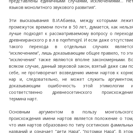
представлены единичными случаями, исключениями… Не
языков монолитного звукового развития”.
Эти высказывания В.И.Абаева, между которыми лежи
промежуток времени почти в 50 лет, думается, как нельз
лучше подходят к рассматриваемому вопросу о переход
древнеиранского р в л в nqerhmqjnl. И если даже отсутстви
такого перехода в отдельных случаях являетс
“исключением”, лишь доказывающим общее правило, то эт
“исключения” также являются вполне закономерными. В
всяком случае, данный звуковой закон, взятый даже сам п
себе, не противоречит возведению имени нартов к корн
нар и, следовательно, не может служить аргументом
доказывающим ошибочность этой этимологии 
соответственно древнеосетинского происхождени
термина нарт.
Основным аргументом в пользу монгольског
происхождения имени нартов является положение о том
что имя нартов образовано по типу осетинских фамильны
названий и означает “дети Нара”, “потомки Нара”. В это