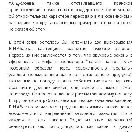
Х.С.Джиоева, также отстаивавшего иранско
происхождение термина нарт и поддержавшего мое мнени
об относительном характере перехода р в л в осетинском 
расширившего круг аналогичных примеров, также ни слов
не сказал об этом.
В этой связи хотелось бы напомнить два высказывани
В.И.Абаева, касающиеся развития звуковых законов
Первое из них заключается в том, что звуковые законы 
сфере культа, мифа и фольклора “пасуют часто самы
позорным образом” перед совокупностью “реальны
условий формирования данного фольклорного продукта”
Сказанные по поводу парных собственных имен нартски
сказаний и древних римлян, они, думается, имеют само
непосредственное отношение к рассматриваемому вопросу
В другой своей работе, касаясь тех же звуковых законов
В.И.Абаев отмечал, что в родственных языках заложено вс
возможности и направления звукового развития. Но 
каждом из этих законов “одно из этих направлени
реализуется как господствующая, как закон, а други