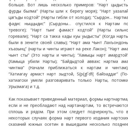
больше. Вот лишь несколько примеров: “Нарт цыдыст
фурды былма” (Нарты шли к берегу моря); “Нарт уазала
цагъды кодтой” (Нарты гибли от холода); “Сырдон… Нартм
фадис ныццыдис” (Сырдоны… спустился к Нартам п
тревоге); “Нарт тынг фамаст кодтой” (Нарты сильн
горевали); “Нарт са такка кады куы уыдысты” (Когда нарт
были в зените своей славы); “Нарт ама Чынт Лахъондон
хъазынц” (нарты и чинты играют на реке Лакон); “Нарт ам
чынт сты” (Это нарты и чинты); “Хамыцы нарт амардтой
(Хамыца убили Нарты); “Байдыдтой аввахс нартма ам
чинтма” (Начали приближаться к нартам и чинтам)
“Хатиагау армаст нарт зыдтой, S{p{gl`df{ байзаддаг” (По
хатиагски умели разговаривать только Нарты, потомк
Урызмага) и т.д.
Как показывает приведенный материал, формы нартнартма
если и не преобладают над нартанартам, то встречаютс
сплошь и рядом. При этом следует подчеркнуть, что 
некоторых случаях форма нарт первого издания нартски
сказаний южных осетин в вышедшем несколько поздне