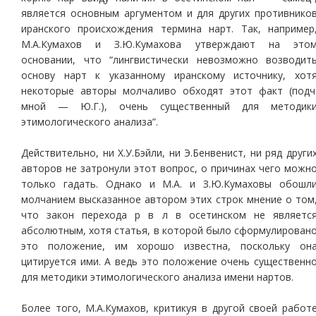
является основным аргументом и для других противнико
иранского происхождения термина нарт. Так, например
М.А.Кумахов и З.Ю.Кумахова утверждают на это
основании, что “лингвистически невозможно возводит
основу нарт к указанному иранскому источнику, хот
некоторые авторы молчаливо обходят этот факт (подч
мной — Ю.Г.), очень существенный для методик
этимологического анализа”.
Действительно, ни Х.У.Бэйли, ни Э.Бенвенист, ни ряд други
авторов не затронули этот вопрос, о причинах чего можн
только гадать. Однако и М.А. и З.Ю.Кумаховы обошл
молчанием высказанное автором этих строк мнение о том
что закон перехода р в л в осетинском не являетс
абсолютным, хотя статья, в которой было сформулирован
это положение, им хорошо известна, поскольку он
цитируется ими. А ведь это положение очень существенн
для методики этимологического анализа имени нартов.
Более того, М.А.Кумахов, критикуя в другой своей работ