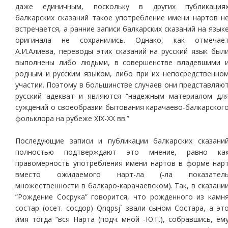
даже единичным, поскольку в других публикация
балкарских сказаний такое употребление имени нартов н
встречается, а ранние записи балкарских сказаний на язык
оригинала не сохранились. Однако, как отмечае
А.И.Алиева, переводы этих сказаний на русский язык был
выполнены либо людьми, в совершенстве владевшими 
родным и русским языком, либо при их непосредственно
участии. Поэтому в большинстве случаев они представляю
русский адекват и являются “надежным материалом дл
суждений о своеобразии бытования карачаево-балкарског
фольклора на рубеже XIX-XX вв.”
Последующие записи и публикации балкарских сказани
полностью подтверждают это мнение, равно ка
правомерность употребления имени нартов в форме нар
вместо ожидаемого нарт-ла (-ла показател
множественности в балкаро-карачаевском). Так, в сказани
“Рождение Сосрука” говорится, что рожденного из камн
состар (осет. сосдор) Qnqpsj` звали сыном Состара, а эт
имя тогда “вся Нарта (подч. мной -Ю.Г.), собравшись, ем