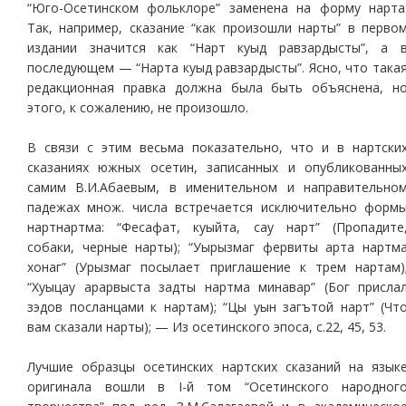
“Юго-Осетинском фольклоре” заменена на форму нарта
Так, например, сказание “как произошли нарты” в перво
издании значится как “Нарт куыд равзардысты”, а 
последующем — “Нарта куыд равзардысты”. Ясно, что така
редакционная правка должна была быть объяснена, н
этого, к сожалению, не произошло.
В связи с этим весьма показательно, что и в нартски
сказаниях южных осетин, записанных и опубликованны
самим В.И.Абаевым, в именительном и направительно
падежах множ. числа встречается исключительно форм
нартнартма: “Фесафат, куыйта, сау нарт” (Пропадите
собаки, черные нарты); “Уырызмаг фервиты арта нартм
хонаг” (Урызмаг посылает приглашение к трем нартам)
“Хуыцау арарвыста задты нартма минавар” (Бог присла
зэдов посланцами к нартам); “Цы уын загътой нарт” (Чт
вам сказали нарты); — Из осетинского эпоса, с.22, 45, 53.
Лучшие образцы осетинских нартских сказаний на язык
оригинала вошли в I-й том “Осетинского народног