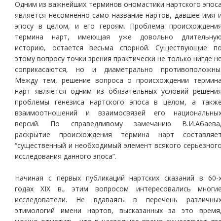
Одним из важнейших терминов ономастики нартского эпос
является несомненно само название нартов, давшее имя 
эпосу в целом, и его героям. Проблема происхождени
термина нарт, имеющая уже довольно длительну
историю, остается весьма спорной. Существующие п
этому вопросу точки зрения практически не только нигде н
соприкасаются, но и диаметрально противоположны
Между тем, решение вопроса о происхождении термин
нарт является одним из обязательных условий решени
проблемы генезиса нартского эпоса в целом, а такж
взаимоотношений и взаимосвязей его национальны
версий. По справедливому замечанию В.И.Абаева
раскрытие происхождения термина нарт составляе
“существенный и необходимый элемент всякого серьезног
исследования данного эпоса”.
Начиная с первых публикаций нартских сказаний в 60-
годах XIX в., этим вопросом интересовались многи
исследователи. Не вдаваясь в перечень различны
этимологий имени нартов, высказанных за это время