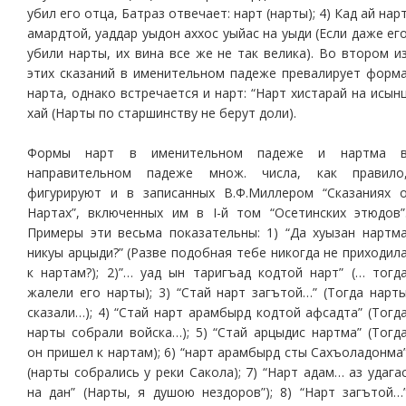
убил его отца, Батраз отвечает: нарт (нарты); 4) Кад ай нар
амардтой, уаддар уыдон аххос уыйас на уыди (Если даже ег
убили нарты, их вина все же не так велика). Во втором и
этих сказаний в именительном падеже превалирует форм
нарта, однако встречается и нарт: “Нарт хистарай на исын
хай (Нарты по старшинству не берут доли).
Формы нарт в именительном падеже и нартма 
направительном падеже множ. числа, как правило
фигурируют и в записанных В.Ф.Миллером “Сказаниях 
Нартах”, включенных им в I-й том “Осетинских этюдов”
Примеры эти весьма показательны: 1) “Да хуызан нартм
никуы арцыди?” (Разве подобная тебе никогда не приходил
к нартам?); 2)”… уад ын таригъад кодтой нарт” (… тогд
жалели его нарты); 3) “Стай нарт загътой…” (Тогда нарт
сказали…); 4) “Стай нарт арамбырд кодтой афсадта” (Тогд
нарты собрали войска…); 5) “Стай арцыдис нартма” (Тогд
он пришел к нартам); 6) “нарт арамбырд сты Сахъоладонма
(нарты собрались у реки Сакола); 7) “Нарт адам… аз удага
на дан” (Нарты, я душою нездоров”); 8) “Нарт загътой…