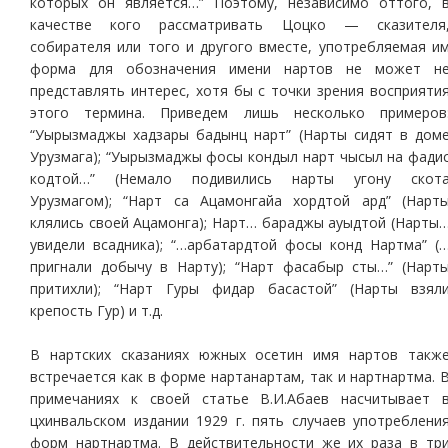
которых он является…” Поэтому, независимо оттого, 
качестве кого рассматривать Цоцко — сказителя
собирателя или того и другого вместе, употребляемая и
форма для обозначения имени нартов не может н
представлять интерес, хотя бы с точки зрения восприяти
этого термина. Приведем лишь несколько примеров
“Уырызмаджы хадзары бадынц нарт” (Нарты сидят в дом
Урузмага); “Уырызмаджы фосы кондыл нарт чысыл на фади
кодтой…” (Немало подивились нарты угону скот
Урузмагом); “Нарт са Ацамонгайа хордтой ард” (Нарт
клялись своей Ацамонга); Нарт… бараджы ауыдтой (Нарты
увидели всадника); “…арбатардтой фосы конд Нартма” (
пригнали добычу в Нарту); “Нарт фасабыр сты…” (Нарт
притихли); “Нарт Гуры фидар басастой” (Нарты взял
крепость Гур) и т.д.
В нартских сказаниях южных осетин имя нартов такж
встречается как в форме нартанартам, так и нартнартма. 
примечаниях к своей статье В.И.Абаев насчитывает 
цхинвальском издании 1929 г. пять случаев употреблени
форм нартнартма. В действительности же их раза в тр