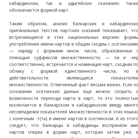
кабардинских, так и адыгейских сказаниях такж
обозначается формой нарт.
Таким образом, анализ балкарских и кабардински
оригинальных текстов нартских сказаний показывает, чт
встречающиеся в этих национальных версиях форм
употребления имени нартов в общем сходны с осетинским
— наряду с формами множ. числа, образованных 
помощью суффиксов множественности, — ла и -хе
соответственно, встречается и номинация нарт, сходная п
облику с формой единственного числа, но 
действительности являющаяся показателе
множественности. Отмеченный факт весьма важен. Если н
основании осетинских данных еще можно спорить 
возможности перехода нарта в нарт, то это полность
исключается в балкарском и кабардинском ввиду явног
несовпадения показателей множественности в этих языка
с конечным -т(та) в имени нартов в осетинском. А из этог
следует, что балкарцы и кабардинцы восприняли им
нартов сперва в форме нарт, которая затем уже, 