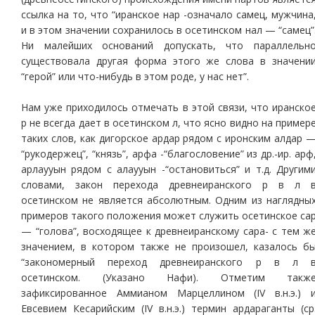
ссылка на то, что “иранское нар -означало самец, мужчина
и в этом значении сохранилось в осетинском нал — “самец”
Ни малейших оснований допускать, что параллельн
существовала другая форма этого же слова в значени
“герой” или что-нибудь в этом роде, у нас нет”.
Нам уже приходилось отмечать в этой связи, что иранско
р не всегда дает в осетинском л, что ясно видно на пример
таких слов, как дигорское ардар рядом с иронским алдар 
“рукодержец”, “князь”, арфа -“благословение” из др.-ир. арф
арлаууын рядом с алаууын -“остановиться” и т.д. Другим
словами, закон перехода древнеиранского р в л 
осетинском не является абсолютным. Одним из наглядны
примеров такого положения может служить осетинское са
— “голова”, восходящее к древнеиранскому сара- с тем ж
значением, в котором также не произошел, казалось б
“закономерный переход древнеиранского р в л 
осетинском. (Указано Нафи). Отметим такж
зафиксированное Аммианом Марцеллином (IV в.н.э.) 
Евсевием Кесарийским (IV в.н.э.) термин ардараганты (ср