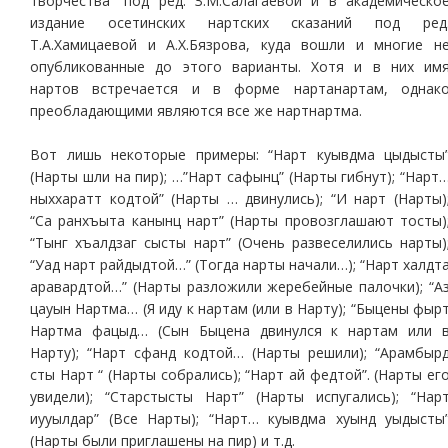
творчества” под ред. З.М.Салагаевой и в академическо
издание осетинских нартских сказаний под ред
Т.А.Хамицаевой и А.Х.Бязрова, куда вошли и многие н
опубликованные до этого варианты. Хотя и в них им
нартов встречается и в форме нартанартам, однак
преобладающими являются все же нартнартма.
Вот лишь некоторые примеры: “Нарт куывдма цыдысты
(Нарты шли на пир); …”Нарт сафынц” (Нарты гибнут); “Нарт
ныххаратт кодтой” (Нарты … двинулись); “И нарт (Нарты)
“Са ранхъыта канынц нарт” (Нарты провозглашают тосты)
“Тынг хъалдзаг сысты нарт” (Очень развеселились нарты)
“Уад нарт райдыдтой…” (Тогда нарты начали…); “Нарт халдт
аравардтой…” (Нарты разложили жеребейные палочки); “А
цауын Нартма… (Я иду к нартам (или в Нарту); “Быцены фыр
Нартма фацыд… (Сын Быцена двинулся к нартам или 
Нарту); “Нарт сфанд кодтой… (Нарты решили); “Арамбыр
сты Нарт “ (Нарты собрались); “Нарт ай федтой”. (Нарты ег
увидели); “Старстысты Нарт” (Нарты испугались); “Нар
иууылдар” (Все Нарты); “Нарт… куывдма хуынд уыдысты
(Нарты были приглашены на пир) и т.д.