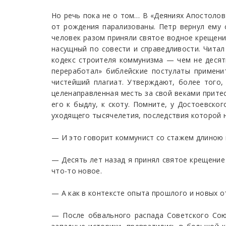
Но речь пока не о том… В «Деяниях Апостолов»
от рождения парализованы. Петр вернул ему с
человек разом приняли святое водное крещение
насущный по совести и справедливости. Читал
кодекс строителя коммунизма — чем не десять
переработал» библейские постулаты примени
чистейший плагиат. Утверждают, более того,
целенаправленная месть за свой веками притес
его к быдлу, к скоту. Помните, у Достоевског
уходящего тысячелетия, последствия которой 
— И это говорит коммунист со стажем длиною 
— Десять лет назад я принял святое крещение 
что-то новое.
— А как в контексте опыта прошлого и новых 
— После обвального распада Советского Союз