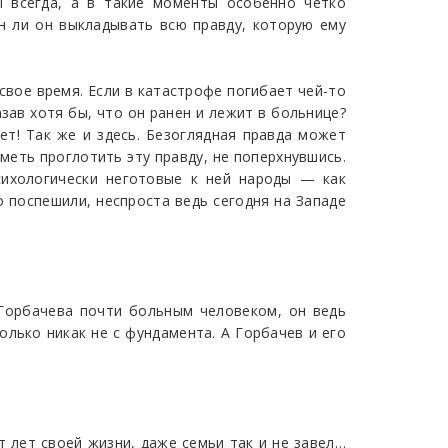
 всегда, а в такие моменты особенно четко
н ли он выкладывать всю правду, которую ему
свое время. Если в катастрофе погибает чей-то
зав хотя бы, что он ранен и лежит в больнице?
ет! Так же и здесь. Безоглядная правда может
меть проглотить эту правду, не поперхнувшись.
сихологически неготовые к ней народы — как
о поспешили, неспроста ведь сегодня на Западе
 Горбачева почти больным человеком, он ведь
олько никак не с фундамента. А Горбачев и его
т лет своей жизни, даже семьи так и не завел…