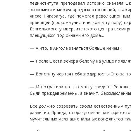
пединститута преподавал историю сначала ш
экономики и международных отношений, стажиро
числе Никарагуа, где помогал революционным
правящей (прокоммунистической в ту пору) пар
Бэнгельского университетского центра всемир
плещущихся под окнами его дома…
— А что, в Анголе заняться больше нечем?
— После шести вечера белому на улице появлять
— Воистину черная неблагодарность! Это за то
— И потратили на это массу средств. Революц
были преждевременны, а значит, бессмысленны
Все должно созревать своим естественным путе
развития. Правда, с гораздо меньшим скрежетом
мучительных межнациональных конфликтов там