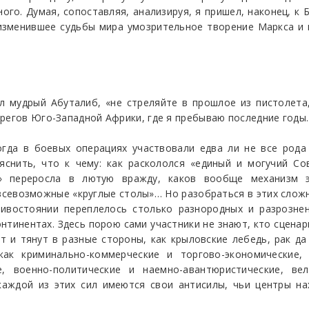
го. Думая, сопоставляя, анализируя, я пришел, наконец, к Б
 изменившее судьбы мира умозрительное творение Маркса и
л мудрый Абуталиб, «не стреляйте в прошлое из пистолета
регов Юго-Западной Африки, где я пребываю последние годы.
гда в боевых операциях участвовали едва ли не все рода
ъяснить, что к чему: как раскололся «единый и могучий С
а» переросла в лютую вражду, каков вообще механизм э
всевозможные «круглые столы»… Но разобраться в этих слож
ивостоянии переплелось столько разнородных и разрознен
нтинентах. Здесь порою сами участники не знают, кто сценар
ют и тянут в разные стороны, как крыловские лебедь, рак д
ак криминально-коммерческие и торгово-экономические, 
, военно-политические и наемно-авантюристические, вел
каждой из этих сил имеются свои антисилы, чьи центры на