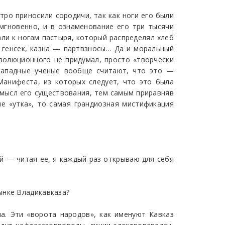
тро приносили сородичи, так как ноги его были
 мгновенно, и в ознаменование его три тысячи
али к ногам пастыря, который распределял хлеб
— генсек, казна — партвзносы… Да и моральный
еволюционного не придумал, просто «творчески
 западные ученые вообще считают, что это —
Манифеста, из которых следует, что это была
 смысл его существования, тем самым приравняв
 не «утка», то самая грандиозная мистификация
ой — читая ее, я каждый раз открываю для себя
ынке Владикавказа?
а. Эти «ворота народов», как именуют Кавказ