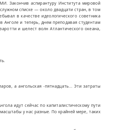
МИ. Закончив аспирантуру Института мировой
ослужном списке — около двадцати стран, в том
ебывал в качестве идеологического советника
 в Анголе и теперь, днем преподавая студентам
варотти и шелест волн Атлантического океана,
ть.
ларов, а ангольская -пятнадцать… Эти затраты
Ангола идут сейчас по капиталистическому пути
 масштабы у нас разные. По крайней мере, таких