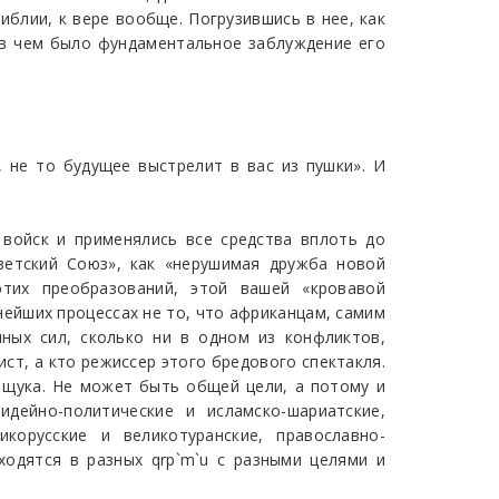
иблии, к вере вообще. Погрузившись в нее, как
 в чем было фундаментальное заблуждение его
, не то будущее выстрелит в вас из пушки». И
 войск и применялись все средства вплоть до
оветский Союз», как «нерушимая дружба новой
тих преобразований, этой вашей «кровавой
нейших процессах не то, что африканцам, самим
ных сил, сколько ни в одном из конфликтов,
ист, а кто режиссер этого бредового спектакля.
а щука. Не может быть общей цели, а потому и
идейно-политические и исламско-шариатские,
икорусские и великотуранские, православно-
ходятся в разных qrp`m`u с разными целями и