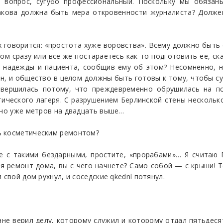
 вопрос, сугубо профессиональный. Поскольку мы обязаны
какова должна быть мера откровенности журналиста? Долже
ых говорится: «простота хуже воровства». Всему должно быть 
ом сразу или все же постараетесь как-то подготовить ее, ска
 надежды и пациента, сообщив ему об этом? Несомненно, н
он, и общество в целом должны быть готовы к тому, чтобы су
авершилась потому, что преждевременно обрушилась на п
тического лагеря. С разрушением Берлинской стены нескольк
 но уже метров на двадцать выше…
ь косметическим ремонтом?
е с такими бездарными, простите, «прорабами»… Я считаю
 ремонт дома, вы с чего начнете? Само собой — с крыши! Т
 свой дом рухнул, и соседские qkednl потянул.
нне верил делу, которому служил и которому отдал пятьдеся