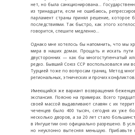
нет, но была санкционирована… Государствен
из тринадцати, если не ошибаюсь, репрессиро
парламент страны принял решение, которое б
последствиями. Так быстро, как этого хотелос
говорится, спешите медленно…
Однако мне хотелось бы напомнить, что мы хр
мира в наших домах. Прощать и искать пути
двусторонних — как бы многоступенчатый или
редко. Бывший Союз ССР воспользовался им вс
Турцией тоже по вопросам границ. Метод мно
региональных, этнических и прочих конфликтов
Имеющийся же вариант возвращения беженцев 
экспансия. Поясню на примерах. Всего тридца
своей массой выдавливают славян с их террит
чеченцев было 400 тысяч, сегодня их уже бо
несколько дворов, а за 20 лет стало большинс
в Ингушетии оно официально разрешено. В усл
но неуклонно вытесняя меньшую. Прибавьте 