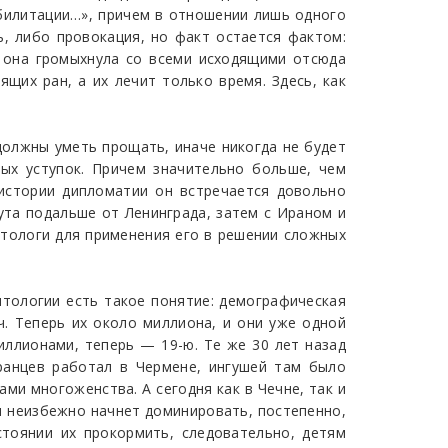
билитации…», причем в отношении лишь одного
ь, либо провокация, но факт остается фактом:
И она громыхнула со всеми исходящими отсюда
ящих ран, а их лечит только время. Здесь, как
должны уметь прощать, иначе никогда не будет
ых уступок. Причем значительно больше, чем
 истории дипломатии он встречается довольно
ута подальше от Ленинграда, затем с Ираном и
тологи для применения его в решении сложных
тологии есть такое понятие: демографическая
ч. Теперь их около миллиона, и они уже одной
иллионами, теперь — 19-ю. Те же 30 лет назад
транцев работал в Чермене, ингушей там было
ми многоженства. А сегодня как в Чечне, так и
я неизбежно начнет доминировать, постепенно,
тоянии их прокормить, следовательно, детям