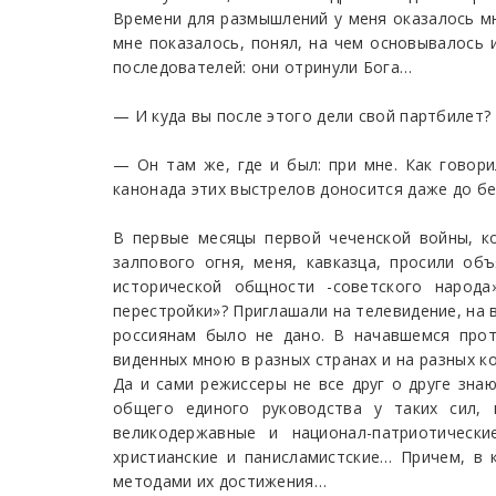
Времени для размышлений у меня оказалось мно
мне показалось, понял, на чем основывалось
последователей: они отринули Бога…
— И куда вы после этого дели свой партбилет?
— Он там же, где и был: при мне. Как говори
канонада этих выстрелов доносится даже до бе
В первые месяцы первой чеченской войны, ко
залпового огня, меня, кавказца, просили об
исторической общности -советского народ
перестройки»? Приглашали на телевидение, на 
россиянам было не дано. В начавшемся прот
виденных мною в разных странах и на разных ко
Да и сами режиссеры не все друг о друге зна
общего единого руководства у таких сил, к
великодержавные и национал-патриотические
христианские и панисламистские… Причем, в 
методами их достижения…