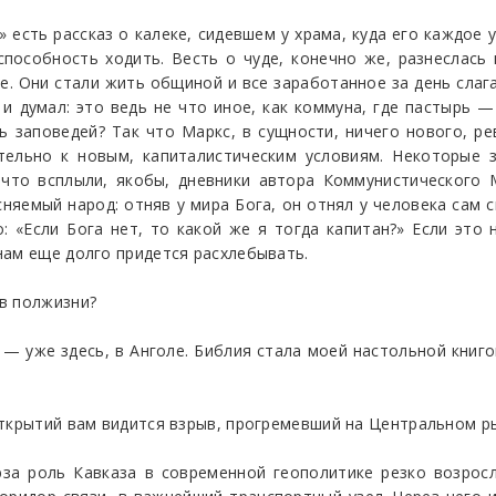
 есть рассказ о калеке, сидевшем у храма, куда его каждое у
пособность ходить. Весть о чуде, конечно же, разнеслась
. Они стали жить общиной и все заработанное за день слаг
 и думал: это ведь не что иное, как коммуна, где пастырь 
 заповедей? Так что Маркс, в сущности, ничего нового, р
тельно к новым, капиталистическим условиям. Некоторые
 что всплыли, якобы, дневники автора Коммунистического 
няемый народ: отняв у мира Бога, он отнял у человека сам
о: «Если Бога нет, то какой же я тогда капитан?» Если это
нам еще долго придется расхлебывать.
в полжизни?
— уже здесь, в Анголе. Библия стала моей настольной книг
открытий вам видится взрыв, прогремевший на Центральном р
а роль Кавказа в современной геополитике резко возросл