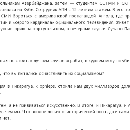
кольникам Азербайджана, затем — студентам СОГМИ и СКГ
вался на Кубе. Сотрудник АПН с 15-летним стажем. В его п
 СМИ бороться с американской пропагандой; Ангола, где пр
тии и «серого кардинала» официального телевидения. Живет
ную историю на португальском, а вечерами слушая Лучано Па
ся не стоит: в лучшем случае ограбят, в худшем могут и уби
, что вы пытались осчастливить их социализмом?
ия в Никарагуа, к ophleps, стоила нам двух миллиардов дол
.
м, а не прививаться искусственно. В итоге, и Никарагуа, и 
, чем мы. Что вполне логично: исторический опыт, да и сами
 нет.