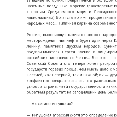
западные историки, превратились в большой к
наземные, воздушные, морские транспортные к
к портам Средиземного моря и Персидского
национальных) богатств во имя процветания в
народных масс… Типичная картина современно
Россию, выронившую ключи от «ворот народов»
месторождения, чья нефть будет идти через Ка
Ленину, памятника Дружбы народов, Суннит
предпринимателя Сергея Зленко и вице-пре
российских чиновников в Чечне… Все это — зв
Советский Союз и кто теперь хочет раскроит
государств гораздо проще, чем иметь дело с м
Осетией, как Северной, так и Южной; их — дру
конфликтов прекрасно знают, что развязывают
узлом, а страна, чьей государственности как
обратный результат: на сегодняшний день балк
— А осетино-ингушская?
— Ингушская агрессия (хотя это определение к