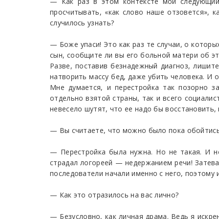
— Как раз в этом контексте мой следующий
просчитывать, «как слово наше отзовется», 
случилось узнать?
— Боже упаси! Это как раз те случаи, о котор
сын, сообщите ли вы его больной матери об эт
Разве, поставив безнадежный диагноз, лишите
натворить массу бед, даже убить человека. И 
Мне думается, и перестройка так позорно з
отдельно взятой страны, так и всего социалис
невесело шутят, что ее надо бы восстановить,
— Вы считаете, что можно было пока обойтис
— Перестройка была нужна. Но не такая. И н
страдал логореей — недержанием речи! Затевая
последователи начали именно с него, поэтому и
— Как это отразилось на вас лично?
— Безусловно, как личная драма. Ведь я искре