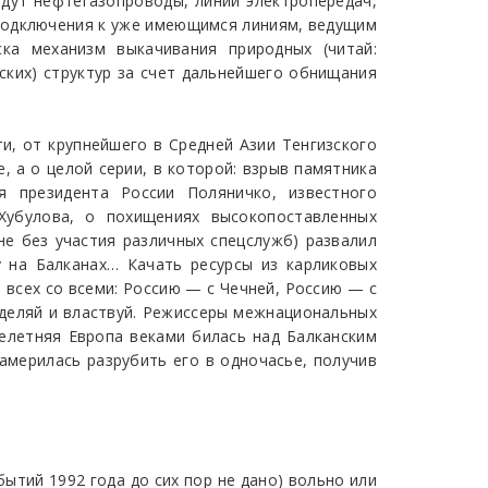
идут нефтегазопроводы, линии электропередач,
 подключения к уже имеющимся линиям, ведущим
ка механизм выкачивания природных (читай:
ских) структур за счет дальнейшего обнищания
и, от крупнейшего в Средней Азии Тенгизского
, а о целой серии, в которой: взрыв памятника
я президента России Поляничко, известного
Хубулова, о похищениях высокопоставленных
не без участия различных спецслужб) развалил
у на Балканах… Качать ресурсы из карликовых
 всех со всеми: Россию — с Чечней, Россию — с
азделяй и властвуй. Режиссеры межнациональных
челетняя Европа веками билась над Балканским
америлась разрубить его в одночасье, получив
ытий 1992 года до сих пор не дано) вольно или