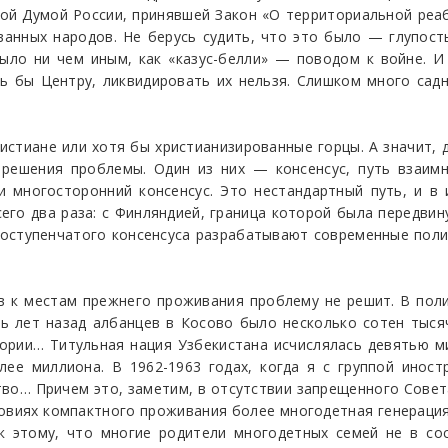
ной Думой России, принявшей Закон «О территориальной реа
ванных народов. Не берусь судить, что это было — глупост
ыло ни чем иным, как «казус-белли» — поводом к войне. 
ь бы Центру, ликвидировать их нельзя. Слишком много садн
истиане или хотя бы христианизированные горцы. А значит, 
 решения проблемы. Один из них — консенсус, путь взаимн
 многосторонний консенсус. Это нестандартный путь, и в
его два раза: с Финляндией, граница которой была передвин
гоступенчатого консенсуса разрабатывают современные поли
.
к местам прежнего проживания проблему не решит. В поли
ть лет назад албанцев в Косово было несколько сотен тыся
ории… Титульная нация Узбекистана исчислялась девятью м
лее миллиона. В 1962-1963 годах, когда я с группой инос
тво… Причем это, заметим, в отсутствии запрещенного Совета
овиях компактного проживания более многодетная генераци
к этому, что многие родители многодетных семей не в сос