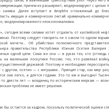
оридор связи, в важнейший транспортный узел. Через него 
оммуникации; причем их расширяют, модернизируют с целью
 залива. Далее вступает в deiqrbhe отлаженный до блес
ласть имущих и коммерческих (читай: криминально-коммерче
го, модернизированного неоколониализма.
, сегодня всеми силами хотят отдалить от каспийской нефт
вказ. Поэтому следует говорить не о каком-то одном взрыве
ской мечети… Об убийствах полномочного представител
мьера правительства Республики Южная Осетия Валерия 
енья одной цепи. Сама же она — в руках тех, кто (отнюдь 
ь на маленькие лоскутики Россию; тех, кто развязал войн
огущественной державой. Поэтому и необходимо перессорить
г с другом, осетин — с ингушами… Принцип стар, как мир: р
ся они легко, а длятся годами. Это-то им и выгодно! Тыся
их-то двести лет — младенец по историческим меркам — возн
анская проблема не имеет решения.
ак бы остается за кадром, поскольку политической оценки соб