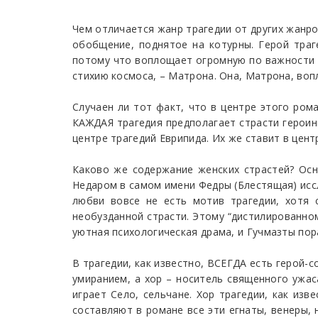
Чем отличается жанр трагедии от других жанров
обобщение, поднятое на котурны. Герой траге
потому что воплощает огромную по важности 
стихию космоса, – Матрона. Она, Матрона, воп
Случаен ли тот факт, что в центре этого рома
КАЖДАЯ трагедия предполагает страсти героин
центре трагедий Еврипида. Их же ставит в цент
Каково же содержание женских страстей? Основ
Недаром в самом имени Федры (Блестящая) иссл
любви вовсе не есть мотив трагедии, хотя 
необузданной страсти. Этому “дистилированном
уютная психологическая драма, и Гучмазты пор
В трагедии, как известно, ВСЕГДА есть герой-
умиранием, а хор – носитель священного ужаса
играет Село, сельчане. Хор трагедии, как изв
составляют в романе все эти егнаты, венеры, 