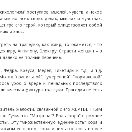
сихологизм” поступков, мыслей, чувств, а некое
ачим во всех своих делах, мыслях и чувствах,
ентре его герой, который олицетворяет собой
нию и хаос.
треть на трагедию, как жанр, то окажется, что
яниру, Антигону, Электру. Страсти женщин – в
т далеко не полный перечень.
Федра, Креуса, Медея, Гикетиды и т.д., и т.д.
Мотив “правильной”, “умеренной”, “нормальной”
роса урок о вреде и печальных последствиях
логическая фактура трагедии. Трагедия не есть
ыразитель жалости, связанной с его ЖЕРТВЕННЫМ
мане Гучмазты “Матрона”? Роль “хора” в романе
ость”. Эту “множественную единичность” хора и
а каждым ее шагом, совали немытые носы во все