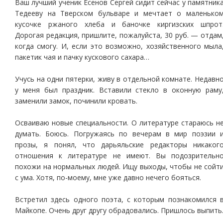
Ваш лучший ученик Есенов Сергей сидит сейчас у памятник
Тедееву на Тверском бульваре и мечтает о маленько
кусочке ржаного хлеба и баночке киргизских шпрот
Дорогая редакция, пришлите, пожалуйста, 30 руб. — отдам
когда смогу. И, если это возможно, хозяйственного мыла
пакетик чая и пачку кускового сахара…
Учусь на одни пятерки, живу в отдельной комнате. Недавн
у меня был праздник. Вставили стекло в оконную раму
заменили замок, починили кровать.
Осваиваю новые специальности. О литературе стараюсь н
думать. Боюсь. Погружаясь по вечерам в мир поэзии 
прозы, я понял, что дарьяльские редакторы никаког
отношения к литературе не имеют. Вы подозрительн
похожи на нормальных людей. Ищу выходы, чтобы не сойт
с ума. Хотя, по-моему, мне уже давно нечего бояться.
Встретил здесь одного поэта, с которым познакомился 
Майкопе. Очень друг другу обрадовались. Пришлось выпить