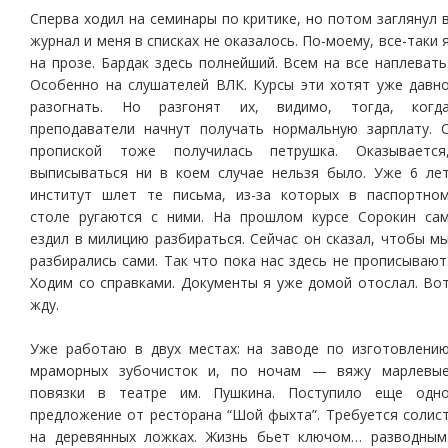
Сперва ходил на семинары по критике, но потом заглянул 
журнал и меня в списках не оказалось. По-моему, все-таки 
на прозе. Бардак здесь полнейший. Всем на все наплевать
Особенно на слушателей ВЛК. Курсы эти хотят уже давн
разогнать. Но разгонят их, видимо, тогда, когд
преподаватели начнут получать нормальную зарплату. 
пропиской тоже получилась петрушка. Оказывается
выписываться ни в коем случае нельзя было. Уже 6 ле
институт шлет те письма, из-за которых в паспортно
столе ругаются с ними. На прошлом курсе Сорокин са
ездил в милицию разбираться. Сейчас он сказал, чтобы м
разбирались сами. Так что пока нас здесь не прописывают
Ходим со справками. Документы я уже домой отослал. Во
жду.
Уже работаю в двух местах: на заводе по изготовлени
мраморных зубочисток и, по ночам — вяжу марлевы
повязки в театре им. Пушкина. Поступило еще одн
предложение от ресторана “Шой фыхта”. Требуется солис
на деревянных ложках. Жизнь бьет ключом… разводным