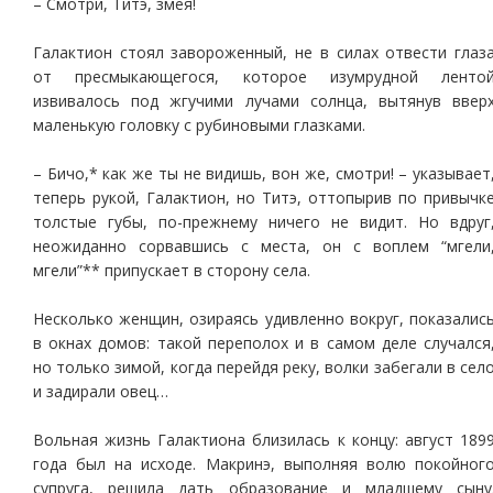
– Смотри, Титэ, змея!
Галактион стоял завороженный, не в силах отвести глаз
от пресмыкающегося, которое изумрудной ленто
извивалось под жгучими лучами солнца, вытянув ввер
маленькую головку с рубиновыми глазками.
– Бичо,* как же ты не видишь, вон же, смотри! – указывает
теперь рукой, Галактион, но Титэ, оттопырив по привычк
толстые губы, по-прежнему ничего не видит. Но вдруг
неожиданно сорвавшись с места, он с воплем “мгели
мгели”** припускает в сторону села.
Несколько женщин, озираясь удивленно вокруг, показалис
в окнах домов: такой переполох и в самом деле случался
но только зимой, когда перейдя реку, волки забегали в сел
и задирали овец…
Вольная жизнь Галактиона близилась к концу: август 189
года был на исходе. Макринэ, выполняя волю покойног
супруга, решила дать образование и младшему сыну