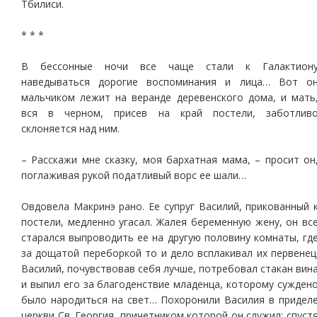
Тбилиси.
* * *
В бессонные ночи все чаще стали к Галактион
наведываться дорогие воспоминания и лица… Вот о
мальчиком лежит на веранде деревенского дома, и мать
вся в черном, присев на край постели, заботлив
склоняется над ним.
– Расскажи мне сказку, моя бархатная мама, – просит он
поглаживая рукой податливый ворс ее шали…
Овдовела Макринэ рано. Ее супруг Василий, прикованный 
постели, медленно угасал. Жалея беременную жену, он вс
старался выпроводить ее на другую половину комнаты, гд
за дощатой переборкой то и дело всплакивал их первенец
Василий, почувствовав себя лучше, потребовал стакан вин
и выпил его за благоденствие младенца, которому сужден
было народиться на свет… Похоронили Василия в придел
церкви Св. Георгия, причетником которой он служил; спуст