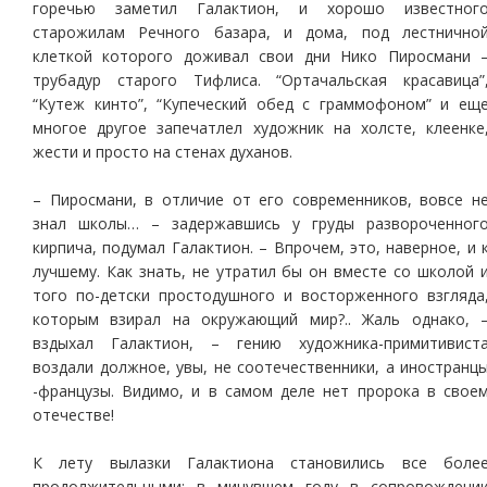
горечью заметил Галактион, и хорошо известног
старожилам Речного базара, и дома, под лестнично
клеткой которого доживал свои дни Нико Пиросмани 
трубадур старого Тифлиса. “Ортачальская красавица”
“Кутеж кинто”, “Купеческий обед с граммофоном” и ещ
многое другое запечатлел художник на холсте, клеенке
жести и просто на стенах духанов.
– Пиросмани, в отличие от его современников, вовсе н
знал школы… – задержавшись у груды развороченног
кирпича, подумал Галактион. – Впрочем, это, наверное, и 
лучшему. Как знать, не утратил бы он вместе со школой 
того по-детски простодушного и восторженного взгляда
которым взирал на окружающий мир?.. Жаль однако, 
вздыхал Галактион, – гению художника-примитивист
воздали должное, увы, не соотечественники, а иностранц
-французы. Видимо, и в самом деле нет пророка в свое
отечестве!
К лету вылазки Галактиона становились все боле
продолжительными: в минувшем году в сопровождени