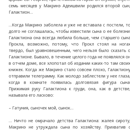
семь месяцев у Макринэ Адеишвили родился второй сын
Галактион…
…Когда Макринэ заболела и уже не вставала с постели, т
долго не соглашалась, чтобы известили сына о ее болезни
Галактиона она всегда любила больше, чем старшего сын
Прокла, возможно, потому, что Прокл стоял на нога
твердо, был уравновешенным, чего нельзя было сказать 
Галактионе. Бывало, в течение целого года не появлялся о
в отчем доме, все хлопотал об издании каких-то там свои
книжек. Когда же Макринэ стало совсем плохо, Галактион
отправили телеграмму. Как молодо заблестели у нее глаза
когда в комнате появилась долговязая фигура сына
Прижимая руку Галактиона к груди, она, как в детстве
называла его ласково:
– Гатуния, сыночек мой, сынок…
… Ничто не омрачало детства Галактиона: жалея сироту
Макринэ не утруждала сына по хозяйству. Прихватив 