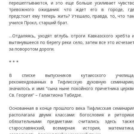
перешептываются, и это еще больше усиливает чувств
тревожного ожидания: что ждет его в городе, гд
предстоит ему теперь жить? Утешало, правда, то, что та
учился Прокл, старший брат.
…Отдаляясь, уходят вглубь отроги Кавказского хребта 
вытянувшееся по берегу реки село, затем все это исчезае
за поворотом дороги.
* * *
В списке выпускников кутаисского училища
рекомендованных в Тифлисскую духовную семинарию
значилось и имя “сына ныне покойного причетника церкв
Св. Георгия” – Галактиона Табидзе.
Основанная в конце прошлого века Тифлисская семинари
располагала двумя классами: богословия и риторики
обязательными предметами считались здесь такж
старославянский, всемирная история, математика