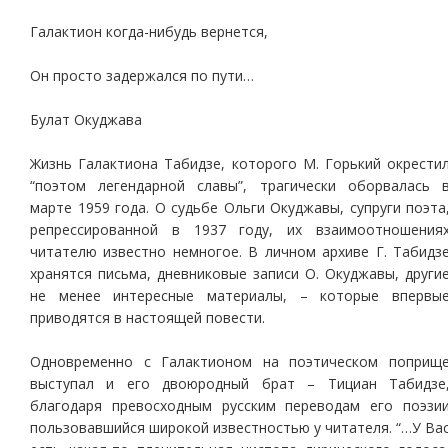
Галактион когда-нибудь вернется,
Он просто задержался по пути…
Булат Окуджава
Жизнь Галактиона Табидзе, которого М. Горький окрести
“поэтом легендарной славы”, трагически оборвалась 
марте 1959 года. О судьбе Ольги Окуджавы, супруги поэта
репрессированной в 1937 году, их взаимоотношения
читателю известно немногое. В личном архиве Г. Табидз
хранятся письма, дневниковые записи О. Окуджавы, други
не менее интересные материалы, – которые впервы
приводятся в настоящей повести.
Одновременно с Галактионом на поэтическом поприщ
выступал и его двоюродный брат – Тициан Табидзе
благодаря превосходным русским переводам его поэзи
пользовавшийся широкой известностью у читателя. “…У Ва