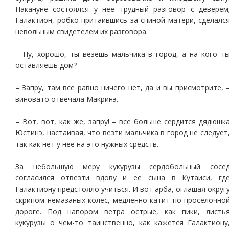
Накануне состоялся у нее трудный разговор с деверем
Галактион, робко притаившись за спиной матери, сделалс
невольным свидетелем их разговора.
– Ну, хорошо, ты везешь мальчика в город, а на кого т
оставляешь дом?
– Запру, там все равно ничего нет, да и вы присмотрите, 
виновато отвечала Макринэ.
– Вот, вот, как же, запру! – все больше сердится дядюшк
Юстинэ, настаивая, что везти мальчика в город не следует
так как нет у нее на это нужных средств.
За небольшую меру кукурузы сердобольный сосе
согласился отвезти вдову и ее сына в Кутаиси, гд
Галактиону предстояло учиться. И вот арба, оглашая округ
скрипом немазаных колес, медленно катит по проселочно
дороге. Под напором ветра острые, как пики, листь
кукурузы о чем-то таинственно, как кажется Галактиону