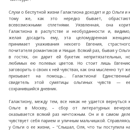
Слухи о беспутной жизни Галактиона доходят и до Ольги и 
тому же, как это нередко бывает, обрастаю
всевозможными сплетнями. Уязвленная, она кори
Галактиона в распутстве и необузданности и, видимо
желая досадить ему, эта целомудренная женщин
принимает ухаживания некоего Евгения, страстног
почитателя романтиков и Ницше. Всякий раз, бывая у Ольг
в гостях, он дарит ей букетик непритязательных, н
любимых ею полевых цветов. Но стоит лишь Евгени
заговорить о своих к ней чувствах, как она мысленно тут ж
призывает на помощь… Галактиона! Единственны
свидетель этой сумятицы ольгиных чувств — е
сохранившийся дневник.
Галактиону, между тем, все никак не удается вернуться 
Ольге в Москву, – сбор от литературных вечеро
оказывается всякий раз ничтожным. Он и в самом дел
чувствует себя парием и уличным мальчишкой. Справляяс
у Ольги о ее жизни, – “Слышал, Оля, что ты поступила н