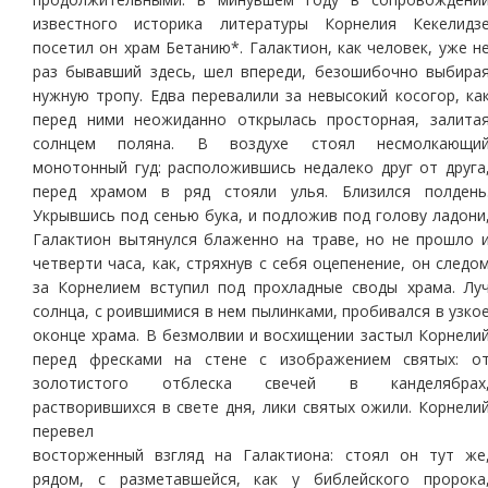
известного историка литературы Корнелия Кекелидз
посетил он храм Бетанию*. Галактион, как человек, уже н
раз бывавший здесь, шел впереди, безошибочно выбира
нужную тропу. Едва перевалили за невысокий косогор, ка
перед ними неожиданно открылась просторная, залита
солнцем поляна. В воздухе стоял несмолкающи
монотонный гуд: расположившись недалеко друг от друга
перед храмом в ряд стояли улья. Близился полдень
Укрывшись под сенью бука, и подложив под голову ладони
Галактион вытянулся блаженно на траве, но не прошло 
четверти часа, как, стряхнув с себя оцепенение, он следо
за Корнелием вступил под прохладные своды храма. Лу
солнца, с роившимися в нем пылинками, пробивался в узко
оконце храма. В безмолвии и восхищении застыл Корнели
перед фресками на стене с изображением святых: о
золотистого отблеска свечей в канделябрах
растворившихся в свете дня, лики святых ожили. Корнели
перевел
восторженный взгляд на Галактиона: стоял он тут же
рядом, с разметавшейся, как у библейского пророка