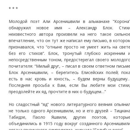
* * *
Молодой поэт Али Арсенишвили в альманахе “Корона
обнаружил новое имя – Александр Блок. Стих
неизвестного автора произвели на него такое сильно
впечатление, что он тут же написал ему письмо, в которо
признавался, что “отныне просто не умеет жить на свет
без его стихов”. Блок, тронутый глубоко искренним 
непосредственным тоном, предостерегал своего молодог
почитателя: “Милый друг, – писал в своем ответном письм
Блок Арсенишвили, – берегитесь Елисейских полей; пок
есть в нас кровь и юность, – будем верны будущему
Последняя просьба к Вам, если Вы любите мои стихи
преодолейте их яд, прочтите в них о будущем…”
Но сладостный “яд” нового литературного веяния опьяни
не только одного Арсенишвили, но и его друзей – Тициан
Табидзе, Паоло Яшвили, других поэтов, которы
объединились в 1915 году вокруг созданного Арсенишвил
органа грузинского символизма, журнала “Голубые роги”.