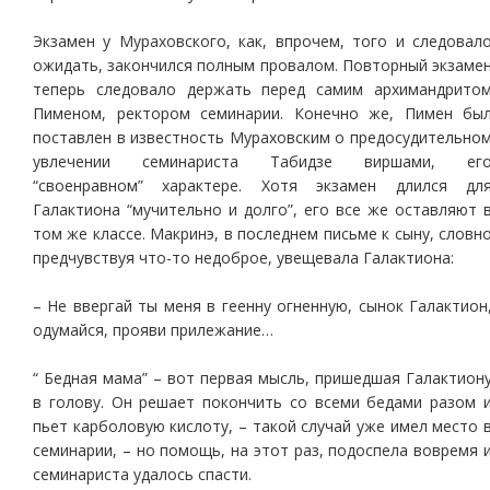
Экзамен у Мураховского, как, впрочем, того и следовал
ожидать, закончился полным провалом. Повторный экзаме
теперь следовало держать перед самим архимандрито
Пименом, ректором семинарии. Конечно же, Пимен бы
поставлен в известность Мураховским о предосудительно
увлечении семинариста Табидзе виршами, ег
“своенравном” характере. Хотя экзамен длился дл
Галактиона “мучительно и долго”, его все же оставляют 
том же классе. Макринэ, в последнем письме к сыну, словн
предчувствуя что-то недоброе, увещевала Галактиона:
– Не ввергай ты меня в геенну огненную, сынок Галактион
одумайся, прояви прилежание…
“ Бедная мама” – вот первая мысль, пришедшая Галактион
в голову. Он решает покончить со всеми бедами разом 
пьет карболовую кислоту, – такой случай уже имел место 
семинарии, – но помощь, на этот раз, подоспела вовремя 
семинариста удалось спасти.