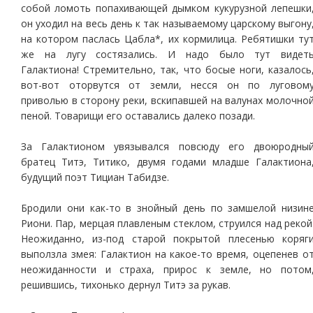
собой ломоть попахивающей дымком кукурузной лепешки
он уходил на весь день к так называемому царскому выгону
на котором паслась Цабла*, их кормилица. Ребятишки ту
же на лугу состязались. И надо было тут видет
Галактиона! Стремительно, так, что босые ноги, казалось
вот-вот оторвутся от земли, несся он по луговом
приволью в сторону реки, вскипавшей на валунах молочно
пеной. Товарищи его оставались далеко позади.
За Галактионом увязывался повсюду его двоюродны
братец Титэ, Титико, двумя годами младше Галактиона
будущий поэт Тициан Табидзе.
Бродили они как-то в знойный день по замшелой низин
Риони. Пар, мерцая плавленым стеклом, струился над рекой
Неожиданно, из-под старой покрытой плесенью коряг
выползла змея: Галактион на какое-то время, оцепенев о
неожиданности и страха, прирос к земле, но потом
решившись, тихонько дернул Титэ за рукав.