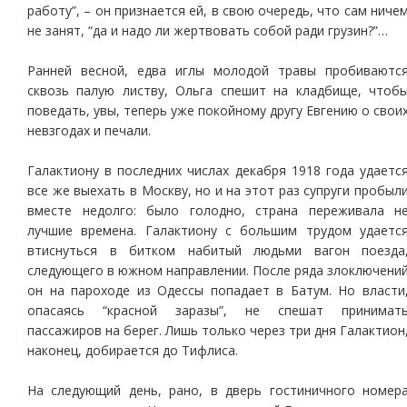
работу”, – он признается ей, в свою очередь, что сам ниче
не занят, “да и надо ли жертвовать собой ради грузин?”…
Ранней весной, едва иглы молодой травы пробиваютс
сквозь палую листву, Ольга спешит на кладбище, чтоб
поведать, увы, теперь уже покойному другу Евгению о свои
невзгодах и печали.
Галактиону в последних числах декабря 1918 года удаетс
все же выехать в Москву, но и на этот раз супруги пробыл
вместе недолго: было голодно, страна переживала н
лучшие времена. Галактиону с большим трудом удаетс
втиснуться в битком набитый людьми вагон поезда
следующего в южном направлении. После ряда злоключени
он на пароходе из Одессы попадает в Батум. Но власти
опасаясь “красной заразы”, не спешат принимат
пассажиров на берег. Лишь только через три дня Галактион
наконец, добирается до Тифлиса.
На следующий день, рано, в дверь гостиничного номер