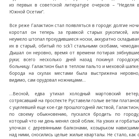
из первых в советской литературе очерков – “Неделя 
Южной Осетии”.
Все реже Галактион стал появляться в городе: долгие ноч
коротал он теперь за правкой старых рукописей, ил
неумело штопал прохудившиеся носки, аккуратно складыва
их в старый, обитый по sck`l стальными скобами, чемодан
Дышал он неровно, время от времени потирая зябнувши
руки; всего несколько дней назад покинул городску
больницу. Галактион был в теплом пальто и меховой шапке
борода на скулах местами была выстрижена неровно
видимо, сам орудовал ножницами…
…Весной, едва утихал холодный мартовский ветер
сотрясавший на проспекте Руставели голые ветви платано
с уцелевшей еще кое-где прошлогодней листвой, Галактион
по своему обыкновению, пускался бродить по городу
который что ни день менял свой облик. На узких и горбаты
улочках с деревянными балконами, козырьком нависшим
над ними, сносились целые жилые кварталы. Не стало, как 