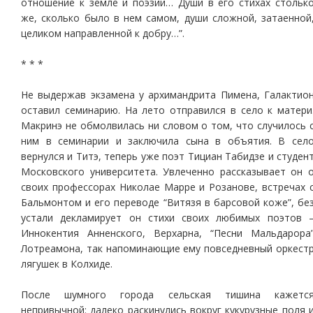
отношение к земле и поэзии… Души в его стихах стольк
же, сколько было в нем самом, души сложной, затаенной
целиком направленной к добру…”.
* * *
Не выдержав экзамена у архимандрита Пимена, Галактио
оставил семинарию. На лето отправился в село к матери
Макринэ не обмолвилась ни словом о том, что случилось 
ним в семинарии и заключила сына в объятия. В сел
вернулся и Титэ, теперь уже поэт Тициан Табидзе и студен
Московского университета. Увлеченно рассказывает он 
своих профессорах Николае Марре и Розанове, встречах 
Бальмонтом и его переводе “Витязя в барсовой коже”, бе
устали декламирует он стихи своих любимых поэтов 
Иннокентия Анненского, Верхарна, “Песни Мальдарора
Лотреамона, так напоминающие ему повседневный оркест
лягушек в Колхиде.
После шумного города сельская тишина кажетс
непривычной: далеко раскинулись вокруг кукурузные поля 