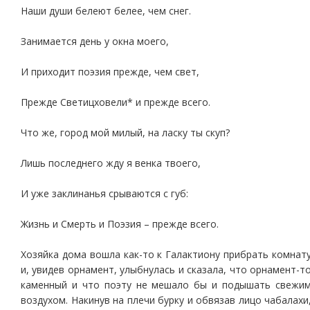
Наши души белеют белее, чем снег.
Занимается день у окна моего,
И приходит поэзия прежде, чем свет,
Прежде Светицховели* и прежде всего.
Что же, город мой милый, на ласку ты скуп?
Лишь последнего жду я венка твоего,
И уже заклинанья срываются с губ:
Жизнь и Смерть и Поэзия – прежде всего.
Хозяйка дома вошла как-то к Галактиону прибрать комнат
и, увидев орнамент, улыбнулась и сказала, что орнамент-т
каменный и что поэту не мешало бы и подышать свежи
воздухом. Накинув на плечи бурку и обвязав лицо чабалахи