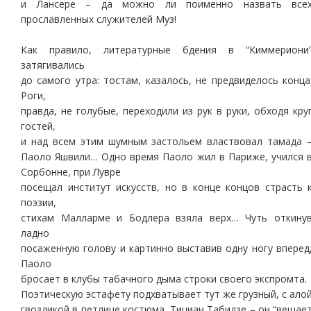
и Лансере – да можно ли поименно назвать все
прославленных служителей Муз!
Как правило, литературные бдения в “Киммериони
затягивались
до самого утра: тостам, казалось, не предвиделось конца
Роги,
правда, не голубые, переходили из рук в руки, обходя кру
гостей,
и над всем этим шумным застольем властвовал тамада 
Паоло Яшвили… Одно время Паоло жил в Париже, учился 
Сорбонне, при Лувре
посещал институт искусств, но в конце концов страсть 
поэзии,
стихам Малларме и Бодлера взяла верх… Чуть откину
ладно
посаженную голову и картинно выставив одну ногу вперед
Паоло
бросает в клубы табачного дыма строки своего экспромта.
Поэтическую эстафету подхватывает тут же грузный, с ало
гвоздикой в петлице костюма, Тициан Табидзе – он “вещае