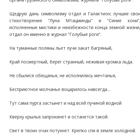
Щедрую дань символизму отдал и Галактион; лучшие сво
стихотворения “Луна Мтацминды” и “Синие кони”
исполненные мистики и неизбежности конца земной жизни
отдал он именно в журнал “Голубые роги”.
На туманные поляны льет лучи закат багряный,
Край посмертный, берег странный, неживая кромка льда.
Не сбылися обещанья, не исполнились мечтанья,
Бесприютное молчанье воцарилось навсегда…
Тут сама пурга застынет и над всей пучиной водной
Кверху крылья запрокинет и останется такой.
Свет в твоих очах потухнет. Крепко спи в земле холодной.