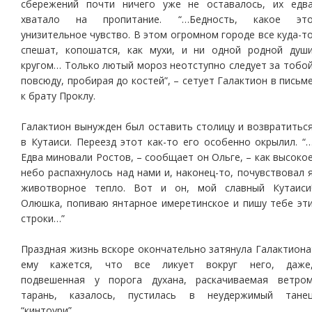
сбережений почти ничего уже не оставалось, их едв
хватало на пропитание. “…Бедность, какое эт
унизительное чувство. В этом огромном городе все куда-т
спешат, копошатся, как мухи, и ни одной родной душ
кругом… Только лютый мороз неотступно следует за тобо
повсюду, пробирая до костей”, – сетует Галактион в письм
к брату Проклу.
Галактион вынужден был оставить столицу и возвратитьс
в Кутаиси. Переезд этот как-то его особенно окрылил. “
Едва миновали Ростов, – сообщает он Ольге, – как высоко
небо распахнулось над нами и, наконец-то, почувствовал 
животворное тепло. Вот и он, мой славный Кутаиси
Олюшка, попиваю янтарное имеретинское и пишу тебе эт
строки…”
Праздная жизнь вскоре окончательно затянула Галактиона
ему кажется, что все ликует вокруг него, даже
подвешенная у порога духана, раскачиваемая ветро
тарань, казалось, пустилась в неудержимый тане
“кинтоури”.