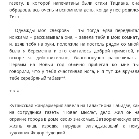
газету, в которой напечатаны были стихи Тициана, он
обрадовалась очень и вспомнила день, когда у нее родилс
Титэ.
– Однажды моя свекровь – ты тогда едва передвига
ножками – рассказывала она, – завела тебя в мою комнат
и, взяв тебя на руки, положила на постель рядом со мной
была я беременна и это считалось доброй приметой, 
вскоре я, действительно, благополучно разрешилась
Первым на Новый год обычно прибегал ко мне ты
говорили, что у тебя счастливая нога, и я тут же вручал
тебе серебряный “абази”*.
* * *
Кутаисская жандармерия завела на Галактиона Табидзе, ка
на сотрудника газеты “Новая мысль”, дело. Жил он н
окраине города в доме своих знакомых. Затворническую ег
жизнь лишь изредка нарушал заглядывавший к нем
художник Федор Чудецкий.