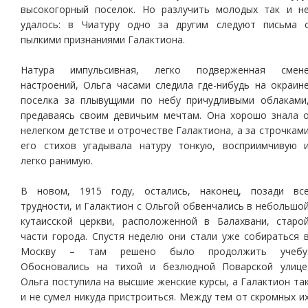
высокогорный поселок. Но разлучить молодых так и н
удалось: в Чиатуру одно за другим следуют письма 
пылкими признаниями Галактиона.
Натура импульсивная, легко подверженная смен
настроений, Ольга часами следила где-нибудь на окраин
поселка за плывущими по небу причудливыми облаками
предаваясь своим девичьим мечтам. Она хорошо знала 
нелегком детстве и отрочестве Галактиона, а за строчкам
его стихов угадывала натуру тонкую, восприимчивую 
легко ранимую.
В новом, 1915 году, остались, наконец, позади вс
трудности, и Галактион с Ольгой обвенчались в небольшо
кутаисской церкви, расположенной в Балахвани, старо
части города. Спустя неделю они стали уже собираться 
Москву – там решено было продолжить учебу
Обосновались на тихой и безлюдной Поварской улице
Ольга поступила на высшие женские курсы, а Галактион та
и не сумел никуда пристроиться. Между тем от скромных и