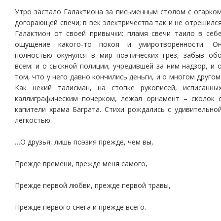
Утро застало Галактиона за письменным столом с огарко
догорающей свечи; в век электричества так и не отрешилс
Галактион от своей привычки: пламя свечи таило в себ
ощущение какого-то покоя и умиротворенности. О
полностью окунулся в мир поэтических грез, забыв об
всем: и о сыскной полиции, учредившей за ним надзор, и 
том, что у него давно кончились деньги, и о многом другом
Как некий талисман, на стопке рукописей, исписанны
каллиграфическим почерком, лежал орнамент – сколок 
капители храма Баграта. Стихи рождались с удивительно
легкостью:
…О друзья, лишь поэзия прежде, чем вы,
Прежде времени, прежде меня самого,
Прежде первой любви, прежде первой травы,
Прежде первого снега и прежде всего.