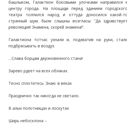
башлыком, Галактион боковыми улочками направился 
центру города. На площади перед зданием городског
театра толпился народ и оттуда доносился какой-т
странный шум; были слышны возгласы: “Да здравствуе
революция! Знамена, скорей знамена!”.
Галактиона тотчас узнали и, подхватив на руки, стал
подбрасывать в воздух.
…Слава борцам дерзновенного стана!
Зарево рдеет на всех облаках.
Тесно сплотитесь. Знаю: в веках
Празднично так никогда не светало.
В алых полотнищах и лоскутах
Ширь небосклона –