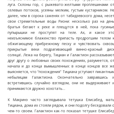
луга. Склоны гор, с рыжевато-желтыми проплешинами о
селевых потоков, усеяны мелким, густым кустарником. Н
далее, чем в сорока саженях от табидзевского дома, несе
свои стремительные воды Риони: несколько раз на ден
братья бегают к реке и плещутся в ней, пока гусины
пупырышки не проступят на теле. Ах, и какое эт
неизъяснимое блаженство припасть продрогшим телом 
обжигающему прибрежному песку и чувствовать сквоз
прикрытые веки подрагивающий винно-красный дис
солнца!.. Лежа на берегу, Тициан и Галактион рассказываю
друг другу о любовных своих похождениях, разумеется, о
начала и до конца вымышленных: в конце концов все ж
выясняется, что “похождения” Тициана уступают пикантны
небылицам Галактиона. Окончательно завравшись 
встретившись случайно взглядом, они не выдерживают 
принимаются дружно хохотать…
К Макринэ часто заглядывала тетушка Елисабед, мат
Тициана, дома их стояли рядом, и они подолгу беседовали 
чем-то своем. Галактион как-то показал тетушке Елисабе