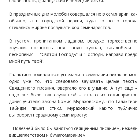
словесность, французский и немецкий языки.
В праздничные дни молебен совершался не в семинарии, ка
обычно, а в городской церкви, куда со всего город
стекались миряне послушать хор семинаристов.
В густом, пропитанном ладаном, воздухе торжественн
звучали, возносясь под своды купола, сагалобели 
песнопения – “Святой Господь” и “Господи, направи пред
мной путь твой”.
Галактион похвалиться успехами в семинарии никак не мог
одно уже то, что следовало заучивать целые текст
Священного писания, ввергало его в уныние. А тут еще 
надо же было так случиться! – кто-то из семинаристо
донес учителю закона божия Мураховскому, что Галактио
Табидзе пишет стихи. Мураховский как-то публичн
выговорил нерадивому семинаристу:
– Полезней было бы заняться священным писанием, нежел
виршеплетством и бумагомаранием!