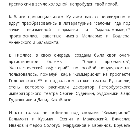
Крепко спи в земле холодной, непробуден твой покой…
Кабачки провинциального Кутаиси как-то неожиданно 
вдруг преобразовались в литературные “салоны”, где по
звуки неизменной шарманки и “мравалжамиер”
произносились заветные имена Малларме и Бодлера
Анненского и Бальмонта…
В Тифлисе, в свою очередь, созданы были свои очаг
артистической богемы – “Ладья аргонавтов”
“Фантастический кафетерий”, но особой популярность
пользовалось, пожалуй, кафе “Киммериони” на проспект
Головинского,** в подвальном этаже театра Руставели
стены которого расписали декоратор Петербургског
императорского театра Сергей Судейкин, художники Лад
Гудиашвили и Давид Какабадзе.
И кто только не побывал под сводами “Киммериони”
Бальмонт и Кузьмин, Есенин и Маяковский, Вячесла
Иванов и Федор Сологуб, Марджанов и Евреинов, Врубел