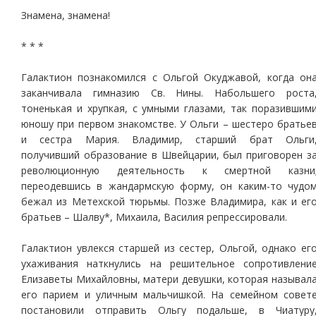
Знамена, знамена!
* * *
Галактион познакомился с Ольгой Окуджавой, когда он
заканчивала гимназию Св. Нины. Набольшего роста
тоненькая и хрупкая, с умными глазами, так поразившим
юношу при первом знакомстве. У Ольги – шестеро братье
и сестра Мария. Владимир, старший брат Ольги
получивший образование в Швейцарии, был приговорен з
революционную деятельность к смертной казни
переодевшись в жандармскую форму, он каким-то чудо
бежал из Метехской тюрьмы. Позже Владимира, как и ег
братьев – Шалву*, Михаила, Василия репрессировали.
Галактион увлекся старшей из сестер, Ольгой, однако ег
ухаживания наткнулись на решительное сопротивлени
Елизаветы Михайловны, матери девушки, которая называл
его парием и уличным мальчишкой. На семейном совет
постановили отправить Ольгу подальше, в Чиатуру