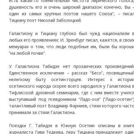
есть какая-то пленительная чистота лирического голоса
душевность его и очень широкий диапазон: конечно, Вы 
один из самых крупных поэтов нашего Союза”, – писа
Тициану поэт Николай Заболоцкий.
Галактиону и Тициану глубоко был чужд национализм 
любых его проявлениях: И. Эренбург писал, кажется, в свои
мемуарах о том, что люди подобные им, были бы хорош
“на любой почве”.
У Галактиона Табидзе нет прозаических произведений
Единственное исключение – рассказ “Бесо”, посвященны
нелегкому быту осетин-горцев. Интерес к истори
осетинского народа скорее всего зародился у Галактиона 
Тифлисской духовной семинарии, где с ним вместе училс
выступавший под псевдонимом “Ладо-оси” (“Ладо-осетин”
талантливый поэт Владимир Фарниев, стихи которого част
принимали за стихи Галактиона.
Поездки Г. Табидзе в Южную Осетию описаны в книг
журналиста Гиви Тедеева, перу Тициана принадлежит оди