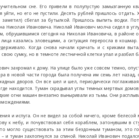
учительном сне. Его привели в полупустую замызганную кв
уйти, но его не пустили. Десять рублей пришлось отдать. 
 заметил) сбегал за бутылкой. Пришлось выпить водки. По
а Николая Ивановича. Николай Иванович молча сидел в углу 
м, обрушившимся сегодня на Николая Ивановича, в районе о
 лица казались зловещими, а ситуация переросла в кошмар
удерживало. Когда снова начали кричать и с криками выт
 свою сумку, но в темноте лестничной клетки упал и разбил б
вич захромал к дому. На улице было уже совсем темно, опус
ира в новой части города была получена им семь лет назад,
мадных дворов. Он все шел и шел, периодически поглаживая
 где находится. Туман скрадывал углы темных мертвых домов
едкие огни машин внезапно выныривали из тьмы. Они расплы
ромождениями.
ния и испуга. Он не видел за собой ничего, кроме белесой 
ву к небу, и почувствовал себя кораблем, затонувшим в сту
что могло существовать за этим бездонным туманом, это го
д – и туман захлопнулся за спиной. Николай Иванович подалс