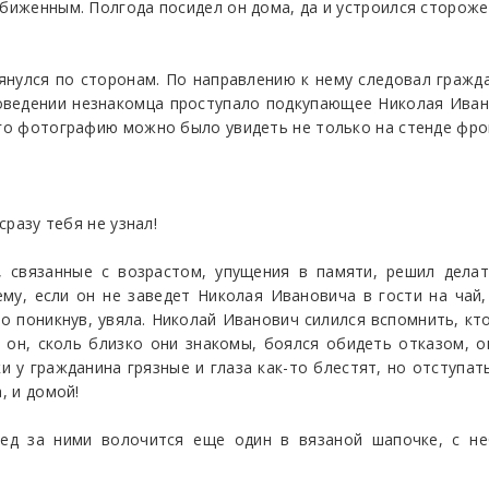
обиженным. Полгода посидел он дома, да и устроился стороже
нулся по сторонам. По направлению к нему следовал гражд
оведении незнакомца проступало подкупающее Николая Иван
его фотографию можно было увидеть не только на стенде фро
сразу тебя не узнал!
 связанные с возрастом, упущения в памяти, решил делат
му, если он не заведет Николая Ивановича в гости на чай, 
о поникнув, увяла. Николай Иванович силился вспомнить, кт
л он, сколь близко они знакомы, боялся обидеть отказом, 
и у гражданина грязные и глаза как-то блестят, но отступат
, и домой!
лед за ними волочится еще один в вязаной шапочке, с не