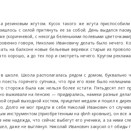
а резиновым жгутом. Кусок такого же жгута приспособили
ришлось с силой притянуть ее за собой. День выдался пас
ке (коричневой, с некогда беленькими полевыми цветочками
кровенно говоря, Николаю Ивановичу делать было нечего. 
язать на балконе новые бельевые веревки: старые из проволо
это хорошо, а до тех пор и смотреть нечего. Кругом реклама
 школе. Школа располагалась рядом с домом, буквально че
и поесть горячего супчика, что при его язве было нелишни
го сторожа была как нельзя более кстати. Пятьдесят лет 
тно выживали на пенсию — придирались, намеки разные дела
ой серый выходной костюм, прицепил медали и пошел к дирек
о. Долго не мог придти в себя Николай Иванович от случи
м инструментом (приобретенным на qbnh кровные), он все ж
в нем надежда, что сейчас выбегут его ученики, а за ними с
шел, даже не выглянул. Николай Иванович закусил от обиды гу