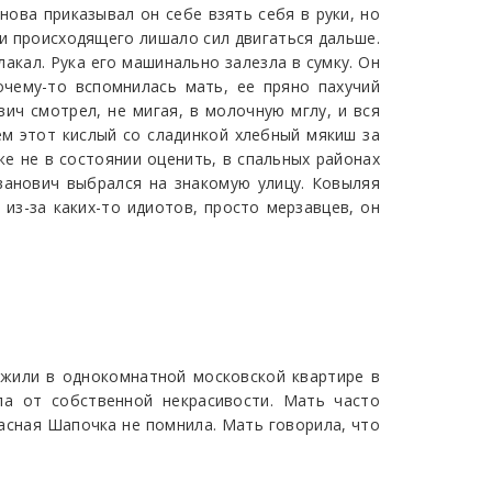
снова приказывал он себе взять себя в руки, но
ти происходящего лишало сил двигаться дальше.
лакал. Рука его машинально залезла в сумку. Он
очему-то вспомнилась мать, ее пряно пахучий
вич смотрел, не мигая, в молочную мглу, и вся
чем этот кислый со сладинкой хлебный мякиш за
е не в состоянии оценить, в спальных районах
ванович выбрался на знакомую улицу. Ковыляя
 из-за каких-то идиотов, просто мерзавцев, он
жили в однокомнатной московской квартире в
ла от собственной некрасивости. Мать часто
Красная Шапочка не помнила. Мать говорила, что