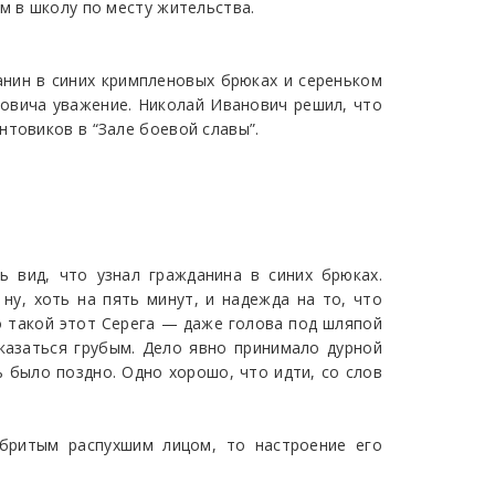
м в школу по месту жительства.
анин в синих кримпленовых брюках и сереньком
овича уважение. Николай Иванович решил, что
нтовиков в “Зале боевой славы”.
ь вид, что узнал гражданина в синих брюках.
ну, хоть на пять минут, и надежда на то, что
о такой этот Серега — даже голова под шляпой
оказаться грубым. Дело явно принимало дурной
ь было поздно. Одно хорошо, что идти, со слов
бритым распухшим лицом, то настроение его