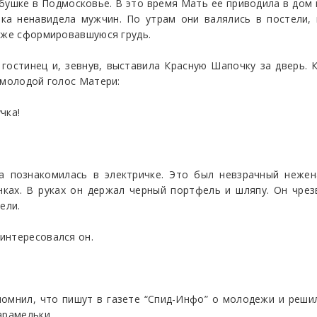
бушке в Подмосковье. В это время Мать ее приводила в дом
ка ненавидела мужчин. По утрам они валялись в постели, 
 уже сформировавшуюся грудь.
 гостинец и, зевнув, выставила Красную Шапочку за дверь.
 молодой голос Матери:
чка!
а познакомилась в электричке. Это был невзрачный нежен
инках. В руках он держал черный портфель и шляпу. Он чре
ели.
интересовался он.
помнил, что пишут в газете “Спид-Инфо” о молодежи и реш
арамельки.