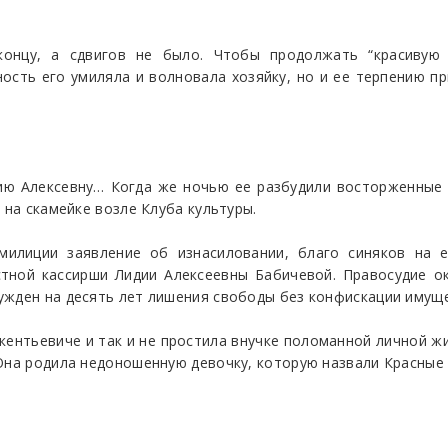
концу, а сдвигов не было. Чтобы продолжать “красивую 
ость его умиляла и волновала хозяйку, но и ее терпению пр
дию Алексевну… Когда же ночью ее разбудили восторженные 
 на скамейке возле Клуба культуры.
илиции заявление об изнасиловании, благо синяков на ее
тной кассирши Лидии Алексеевны Бабичевой. Правосудие о
ужден на десять лет лишения свободы без конфискации имуще
кентьевиче и так и не простила внучке поломанной личной ж
Она родила недоношенную девочку, которую назвали Красные 