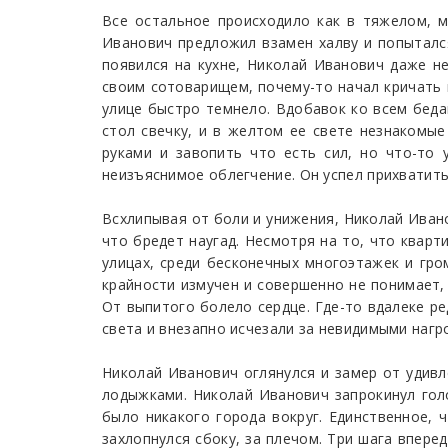
Все остальное происходило как в тяжелом, м
Иванович предложил взамен халву и попытался 
появился на кухне, Николай Иванович даже не
своим сотоварищем, почему-то начал кричать н
улице быстро темнело. Вдобавок ко всем беда
стол свечку, и в желтом ее свете незнакомые
руками и завопить что есть сил, но что-то 
неизъяснимое облегчение. Он успел прихватить
Всхлипывая от боли и унижения, Николай Ивано
что бредет наугад. Несмотря на то, что кварт
улицах, среди бесконечных многоэтажек и гро
крайности измучен и совершенно не понимает,
От выпитого болело сердце. Где-то вдалеке р
света и внезапно исчезали за невидимыми наг
Николай Иванович оглянулся и замер от удивле
лодыжками. Николай Иванович запрокинул голо
было никакого города вокруг. Единственное, 
захлопнулся сбоку, за плечом. Три шага впере