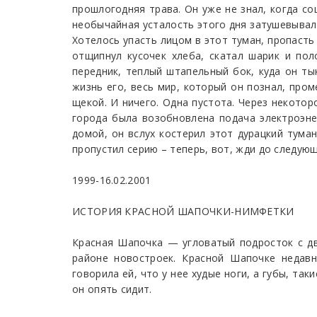
прошлогодняя трава. Он уже не знал, когда сош
необычайная усталость этого дня затушевывала
Хотелось упасть лицом в этот туман, пропасть 
отщипнул кусочек хлеба, скатал шарик и пол
передник, теплый штапельный бок, куда он тык
жизнь его, весь мир, который он познал, пром
щекой. И ничего. Одна пустота. Через некото
города была возобновлена подача электроэне
домой, он вслух костерил этот дурацкий туман
пропустил серию – теперь, вот, жди до следующ
1999-16.02.2001
ИСТОРИЯ КРАСНОЙ ШАПОЧКИ-НИМФЕТКИ
Красная Шапочка — угловатый подросток с д
районе новостроек. Красной Шапочке недавн
говорила ей, что у нее худые ноги, а губы, та
он опять сидит.