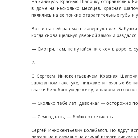
На каникулы Красную Шапочку отправляли к Ба
в доме на несколько месяцев. Красная Шапоч
пялились на ее тонкие отвратительные губы и
Вот и на сей раз мать завернула для Бабушки
когда снова щелкнул дверной замок и раздался
— Смотри, там, не путайся ни с кем в дороге, су
2.
С Сергеем Иннокентьевичем Красная Шапочк
завязанном галстуке, пиджаке и грязных бот
глазки белобрысую девочку, и ладони его вспот
— Сколько тебе лет, девочка? — осторожно по
— Семнадцать, — бойко ответила та.
Сергей Иннокентьевич колебался. Но вдруг вс
лежавшие в кармане на случай изжоги липкие к