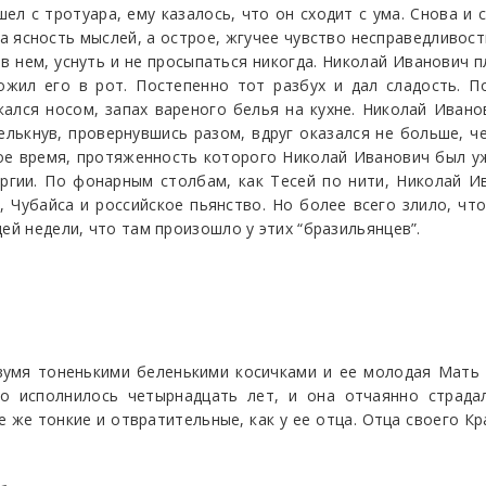
ел с тротуара, ему казалось, что он сходит с ума. Снова и 
 ясность мыслей, а острое, жгучее чувство несправедливос
в нем, уснуть и не просыпаться никогда. Николай Иванович п
ожил его в рот. Постепенно тот разбух и дал сладость. П
ался носом, запах вареного белья на кухне. Николай Ивано
елькнув, провернувшись разом, вдруг оказался не больше, 
рое время, протяженность которого Николай Иванович был уж
ргии. По фонарным столбам, как Тесей по нити, Николай И
, Чубайса и российское пьянство. Но более всего злило, что
ей недели, что там произошло у этих “бразильянцев”.
вумя тоненькими беленькими косичками и ее молодая Мать 
о исполнилось четырнадцать лет, и она отчаянно страда
кие же тонкие и отвратительные, как у ее отца. Отца своего 