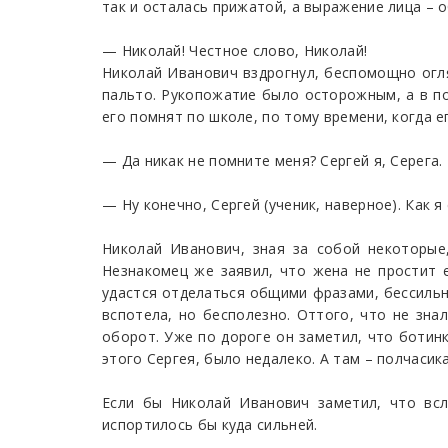
так и осталась прижатой, а выражение лица – 
— Николай! Честное слово, Николай!
Николай Иванович вздрогнул, беспомощно огля
пальто. Рукопожатие было осторожным, а в п
его помнят по школе, по тому времени, когда 
— Да никак не помните меня? Сергей я, Серега.
— Ну конечно, Сергей (ученик, наверное). Как я 
Николай Иванович, зная за собой некоторые,
Незнакомец же заявил, что жена не простит е
удастся отделаться общими фразами, бессильн
вспотела, но бесполезно. Оттого, что не зна
оборот. Уже по дороге он заметил, что ботинк
этого Сергея, было недалеко. А там – полчасика
Если бы Николай Иванович заметил, что вс
испортилось бы куда сильней.