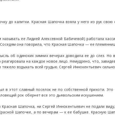
ку до калитки. Красная Шапочка взяла у него из рук свою 
 называть ее Лидией Алексевной Бабичевой) работала касс
. Соседям она говорила, что Красная Шапочка — ее племянниц
ысль об одиноких зимних вечерах доводила ее до слез. Но в
 реагировала на каждое новое лицо. Немудрено, что, завиде
 тяжело вздыхать всей грудью. Сергей Иннокентьевич сильно 
ыл в этот славный поселок не по собственной прихоти. Это
зловещий рок обернет все это дьявольским искушением.
и Красная Шапочка, ни Сергей Иннокентьевич не подали виду
Красной Шапочке, а по вечерам — к ее бабушке. Красную Шап