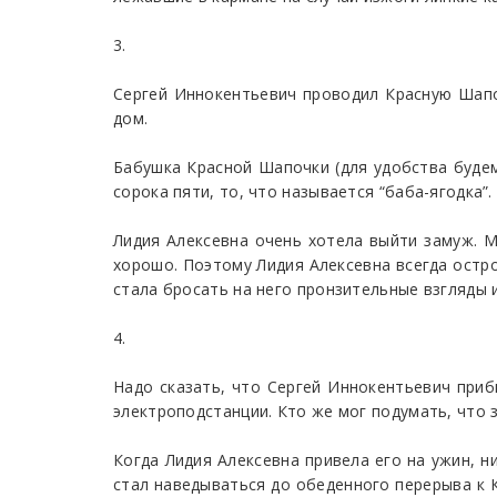
3.
Сергей Иннокентьевич проводил Красную Шапоч
дом.
Бабушка Красной Шапочки (для удобства будем
сорока пяти, то, что называется “баба-ягодка”
Лидия Алексевна очень хотела выйти замуж. М
хорошо. Поэтому Лидия Алексевна всегда остро
стала бросать на него пронзительные взгляды и
4.
Надо сказать, что Сергей Иннокентьевич приб
электроподстанции. Кто же мог подумать, что 
Когда Лидия Алексевна привела его на ужин, н
стал наведываться до обеденного перерыва к 