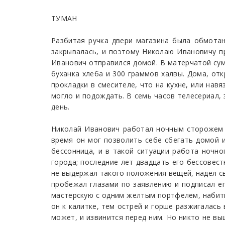
ТУМАН
Разбитая ручка двери магазина была обмотан
закрывалась, и поэтому Николаю Ивановичу п
Иванович отправился домой. В матерчатой сум
буханка хлеба и 300 граммов халвы. Дома, от
прокладки в смесителе, что на кухне, или нав
могло и подождать. В семь часов телесериал, 
день.
Николай Иванович работал ночным сторожем в
время он мог позволить себе сбегать домой 
бессонница, и в такой ситуации работа ночно
города; последние лет двадцать его бессовес
не выдержал такого положения вещей, надел св
пробежал глазами по заявлению и подписал ег
мастерскую с одним желтым портфелем, набиты
он к калитке, тем острей и горше разжигалась 
может, и извинится перед ним. Но никто не вы