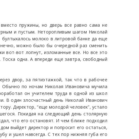
 вместо пружины, но дверь все равно сама не
мурным и пустым. Неторопливым шагом Николай
) бултыхалось молоко в литровой банке да еще
Конечно, можно было бы очередной раз сменить
ки вот-вот лопнут, изломанные все. Но все это
. Тоска одна. А впереди еще завтра, свободный
рез двор, за пятиэтажкой, так что в рабочее
м. Обычно по ночам Николая Ивановича мучила
проработал он учителем труда в одной из школ
ли. В один злосчастный день Николай Иванович
тору. Директор, “еще молодой человек”, устало
вшегося. Покидая на следующий день столярную
дал, что его остановят. И чем ближе подходил
ледом выйдет директор и попросит его остаться,
бу и ушел навсегда. С тех пор нижняя губа его