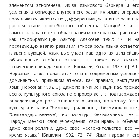
элементом этногенеза. Из-за языкового барьера и ег
усиления в opnveqqe внутреннего развития языка впервы
проявляются явления не дифференциации, а интеграции н
раннем этапе первобытного общества. Каждый язык 
самого начала своего образования может рассматриватьс
как этнообразующий фактор [Алексеев 1982: 47]. И н
последующих этапах развития этноса роль языка остаетс
главенствующей, язык выступает как одно их важнейши
объективных свойств этноса, а также как симво
этнической принадлежности [Бромлей, Козлов 1987: 6]. В.П
Нерознак также полагает, что и в современных условия
доминантным признаком этноса, как правило, выступае
язык [Нерознак 1992: 3]. Даже понимание нации как, прежд
всего, культурного союза не опровергает, а подтверждае
определяющую роль этнического языка, поскольку “ест
культуры и нации “безындустриальные”, “безмузыкальные”
“безгосударственные”, но культур “безъязычных” нет
Народы меняют свои учреждения, свои нравы и обычаи
даже свои религии, даже свое местожительство, все 
кроме языка” [Бицилли 1992: 72, 74]. Язык народа и ег