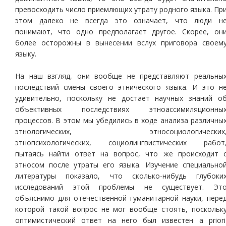
превосходить число приемлющих утрату родного языка. Пр
этом далеко не всегда это означает, что люди н
понимают, что одно предполагает другое. Скорее, он
более осторожны в вынесении вслух приговора своем
языку.
На наш взгляд, они вообще не представляют реальны
последствий смены своего этнического языка. И это н
удивительно, поскольку не достает научных знаний о
объективных последствиях этноассимиляционны
процессов. В этом мы убедились в ходе анализа различны
этнологических, этносоциологических
этнопсихологических, социолингвистических работ
пытаясь найти ответ на вопрос, что же происходит 
этносом после утраты его языка. Изучение специально
литературы показало, что сколько-нибудь глубоки
исследований этой проблемы не существует. Эт
объяснимо для отечественной гуманитарной науки, пере
которой такой вопрос не мог вообще стоять, поскольк
оптимистический ответ на него был известен a priori