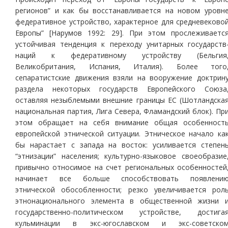
регионов” и как бы восстанавливается на новом уровн
федеративное устройство, характерное для средневеково
Европы” [Нарумов 1992: 29]. При этом прослеживаетс
устойчивая тенденция к переходу унитарных государств
наций к федеративному устройству (Бельгия
Великобритания, Испания, Италия). Более того
сепаратистские движения взяли на вооружение доктрин
раздела некоторых государств Европейского Союза
оставляя незыблемыми внешние границы ЕС (Шотландска
национальная партия, Лига Севера, Фламандский блок). Пр
этом обращает на себя внимание общая особенност
европейской этнической ситуации. Этническое начало ка
бы нарастает с запада на восток: усиливается степен
“этнизации” населения; культурно-языковое своеобразие
привычно относимое на счет региональных особенностей
начинает все больше способствовать появлени
этнической обособленности; резко увеличивается рол
этнонационального элемента в общественной жизни 
государственно-политическом устройстве, достига
кульминации в экс-югославском и экс-советско