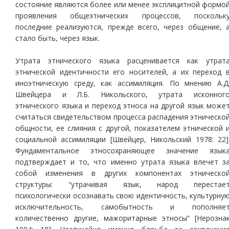
состояние являются более или менее эксплицитной формо
проявления общеэтнических процессов, поскольк
последние реализуются, прежде всего, через общение, 
стало быть, через язык.
Утрата этнического языка расценивается как утрат
этнической идентичности его носителей, а их переход 
иноэтническую среду, как ассимиляция. По мнению А.Д
Швейцера и Л.Б. Никольского, утрата исконног
этнического языка и переход этноса на другой язык може
считаться свидетельством процесса распадения этническо
общности, ее слияния с другой, показателем этнической 
социальной ассимиляции [Швейцер, Никольский 1978: 22]
Фундаментальное этносохраняющее значение язык
подтверждает и то, что именно утрата языка влечет з
собой изменения в других компонентах этническо
структуры: “утрачивая язык, народ перестае
психологически осознавать свою идентичность, культурну
исключительность, самобытность и пополняе
количественно другие, мажоритарные этносы” [Нерозна