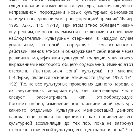
существования и изменчивости культуры, заключающейся 
непрерывном порождении новых культурных феномено
наряду с наследованием и трансформацией прежних” [Флие
1995: 72-73, 115, 17-18]. При этом этнос обладает неки
внутренним, не осознаваемым ни его членами, ни внешним
наблюдателями, культурным стержнем, в каждом случа
уникальным, который определяет согласованност
действий членов этноса и обнаруживает себя вовне чере
различные модификации культурной традиции, являющиес
выражением некоторого общего содержания. Именно это
стержень (“центральная зона” культуры), по мнени
С.В.Лурье, является основой этничности [Лурье 1997: 191
192]. Т.е. не все культурные проявления данного народа, 
их внутреннюю, инвариантную, бессознательную част
следует рассматривать как этнообразующую
Соответственно, изменение под влиянием иной культур
каких-то отдельных культурных манифестаций данног
народа еще нельзя воспринимать как проявление ег
культурной ассимиляции до тех пор, пока не затрону
стержень этнической культуры, его “центральная зона”. Чт