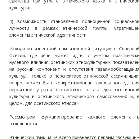
единства при утрате этнического языка и этническо
культуры;
4) возможность становления полноценной социально
личности в рамках этнической группы, утративше
элементы этнической идентичности.
Исходя из известной нам языковой ситуации в Северно
Осетии, где речь может идти, с учетом практическ
нулевого влияния осетинских этнокультурных показателе
на русский компонент и отсутствия “взаимообогащени
культур”, только о перспективе этнической ассимиляции
вопрос может быть конкретизирован: каковы последстви
вероятной утраты осетинского языка для осетинско
культуры и осетинского этнического самосознания и, 
целом, для осетинского этноса?
Рассмотрим функционирование каждого элемента 
отдельности.
Этнический язык чаще всего признается первым связующи