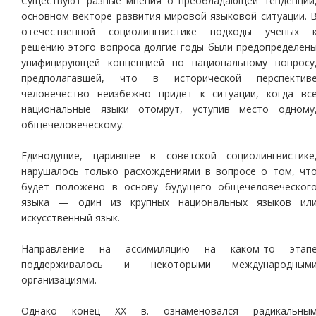
Существуют разные мнения о преобладающей тенденции
основном векторе развития мировой языковой ситуации. 
отечественной социолингвистике подходы ученых 
решению этого вопроса долгие годы были предопределен
унифицирующей концепцией по национальному вопросу
предполагавшей, что в исторической перспектив
человечество неизбежно придет к ситуации, когда вс
национальные языки отомрут, уступив место одному
общечеловеческому.
Единодушие, царившее в советской социолингвистике
нарушалось только расхождениями в вопросе о том, чт
будет положено в основу будущего общечеловеческог
языка — один из крупных национальных языков ил
искусственный язык.
Направление на ассимиляцию на каком-то этап
поддерживалось и некоторыми международным
организациями.
Однако конец ХХ в. ознаменовался радикальны