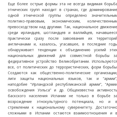
Еще более острые формы эта не всегда видимая борьб
этнических групп находит в странах, где доминировани
одной этнической группы определено значительны
политико-правовым, экономическим, количественны
превосходством над другими. Так, национальное движени
среди ирландцев, шотландцев и валлийцев, начавшеес
практически сразу после завоевания их территори
англичанами и, казалось, угасавшее, в последние год
обнаруживает тенденции к объединению усилий эти
национальных движений для совместной борьбы з
федеративное устройство Великобритании. Используютс
все, от политических до террористических, форм борьбы
Создаются как общественно-политические организации
лиги защиты национальных языков, так и “армии”
наподобие “Ирландской республиканской армии”, “Арми
освобождения Уэльса” и др. Общеизвестна активност
баскского населения Испании не только в борьбе з
возрождение этнокультурного потенциала, но и 
стремлении к национальному суверенитету. Достаточн
сложными в Испании остаются взаимоотношения и 