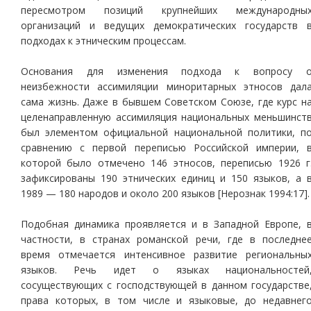
пересмотром позиций крупнейших международны
организаций и ведущих демократических государств 
подходах к этническим процессам.
Основания для изменения подхода к вопросу 
неизбежности ассимиляции миноритарных этносов дал
сама жизнь. Даже в бывшем Советском Союзе, где курс н
целенаправленную ассимиляция национальных меньшинст
был элементом официальной национальной политики, п
сравнению с первой переписью Российской империи, 
которой было отмечено 146 этносов, переписью 1926 г
зафиксированы 190 этнических единиц и 150 языков, а 
1989 — 180 народов и около 200 языков [Нерознак 1994:17].
Подобная динамика проявляется и в Западной Европе, 
частности, в странах романской речи, где в последне
время отмечается интенсивное развитие региональны
языков. Речь идет о языках национальностей
сосуществующих с господствующей в данном государстве
права которых, в том числе и языковые, до недавнег