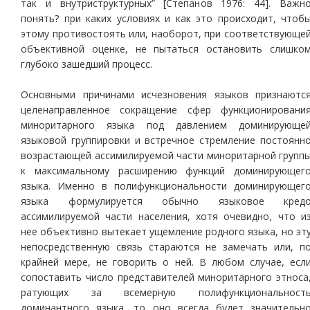
так и внутриструктурных” [Степанов 1976: 44]. Важн
понять? при каких условиях и как это происходит, чтоб
этому противостоять или, наоборот, при соответствующе
объективной оценке, не пытаться остановить слишко
глубоко зашедший процесс.
Основными причинами исчезновения языков признаютс
целенаправленное сокращение сфер функционировани
миноритарного языка под давлением доминирующе
языковой группировки и встречное стремление постоянн
возрастающей ассимилируемой части миноритарной групп
к максимальному расширению функций доминирующег
языка. Именно в полифункциональности доминирующег
языка формулируется обычно языковое кред
ассимилируемой части населения, хотя очевидно, что и
нее объективно вытекает ущемление родного языка, но эт
непосредственную связь стараются не замечать или, п
крайней мере, не говорить о ней. В любом случае, есл
сопоставить число представителей миноритарного этноса
ратующих за всемерную полифункциональност
доминантного языка, то оно всегда будет значительн