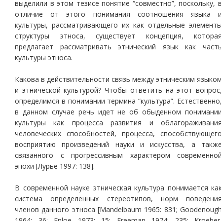
выделили в этом тезисе понятие “совместно”, поскольку, 
отличие от этого понимания соотношения языка 
культуры, рассматривающего их как отдельные элемент
структуры этноса, существует концепция, котора
предлагает рассматривать этнический язык как част
культуры этноса.
Какова в действительности связь между этническим языко
и этнической культурой? Чтобы ответить на этот вопрос
определимся в понимании термина “культура”. Естественно
в данном случае речь идет не об обыденном понимани
культуры как процесса развития и облагораживани
человеческих способностей, процесса, способствующег
восприятию произведений науки и искусства, а такж
связанного с прогрессивным характером современно
эпохи [Лурье 1997: 138].
В современной науке этническая культура понимается ка
система определенных стереотипов, норм поведени
членов данного этноса [Mandelbaum 1965: 831; Goodenoug
1964: 36; Enloe 1973: 15; Freeman 1974: 235; Kroeber