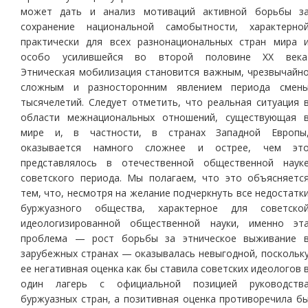
может дать и анализ мотиваций активной борьбы з
сохранение национальной самобытности, характерно
практически для всех разнонациональных стран мира 
особо усилившейся во второй половине ХХ века
Этническая мобилизация становится важным, чрезвычайн
сложным и разносторонним явлением периода смен
тысячелетий. Следует отметить, что реальная ситуация 
области межнациональных отношений, существующая 
мире и, в частности, в странах Западной Европы
оказывается намного сложнее и острее, чем эт
представлялось в отечественной общественной наук
советского периода. Мы полагаем, что это объясняетс
тем, что, несмотря на желание подчеркнуть все недостатк
буржуазного общества, характерное для советско
идеологизированной общественной науки, именно эт
проблема — рост борьбы за этническое выживание 
зарубежных странах — оказывалась невыгодной, поскольк
ее негативная оценка как бы ставила советских идеологов 
один лагерь с официальной позицией руководств
буржуазных стран, а позитивная оценка противоречила б