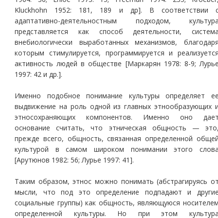
Kluckhohn 1952: 181, 189 и др]. В соответствии 
адаптативно-деятельностным подходом, культур
представляется как способ деятельности, систем
внебиологически выработанных механизмов, благодар
которым стимулируется, программируется и реализуетс
активность людей в обществе [Маркарян 1978: 8-9; Лурь
1997: 42 и др.].
Именно подобное понимание культуры определяет е
выдвижение на роль одной из главных этнообразующих 
этносохраняющих компонентов. Именно оно дае
основание считать, что этническая общность — это
прежде всего, общность, связанная определенной обще
культурой в самом широком понимании этого слов
[Арутюнов 1982: 56; Лурье 1997: 41].
Таким образом, этнос можно понимать (абстрагируясь о
мысли, что под это определение подпадают и други
социальные группы) как общность, являющуюся носителе
определенной культуры. Но при этом культур