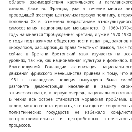
области взаимодействия кастильского и каталанског
языков. Даже во Франции, уже в течение многих ле
проводящей жесткую централизаторскую политику, втора
половина ХХ в. отмечена возрастанием этнокультурног
самосознания национальных меньшинств. В 1960-1970-
годы начинается “пробуждение” Бретани, и уже в 1970-1980
е годы под нажимом общественности издан ряд законов 
циркуляров, расширяющих права “местных” языков, так чт
сейчас в Бретани бретонский язык изучается на все
уровнях, так же, как национальная культура и фольклор. 
благополучной Голландии активизация национальног
движения фризского меньшинства привела к тому, что 
1951 г. голландская полиция вынуждена была сило
разгонять демонстрации населения в защиту свои
этнических прав, и, в первую очередь, национального языка
В Чехии все острее становится моравская проблема. 
целом, можно констатировать, что ни одно из современны
полиэтнических государств не избежало конфликт
центростремительных и центробежных этноязыковы
процессов.