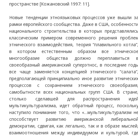
пространстве [Кожановский 1997: 11].
Новые тенденции этноязыковых процессов уже вышли з
рамки европейского сообщества. Даже в США, особенност
национального строительства в которых представлялис
классическим примером современного решения пробле
этнического взаимодействия, теория “плавильного котла”
в котором естественным образом все этническо
многообразие общества должно переплавиться 
своеобразный американский суперэтнос, в последние год
все чаще заменяется концепцией этнического “салата”
предполагающей принципиально иное развитие этнически
процессов с сохранением этнического своеобразия
самобытности всех национальных групп США. В стране
столько сделавшей для распространения иде
мультикультурализма, идет обратный процесс, поскольк
наступило понимание того, что «…мультикультурализм н
способствует развитию американской либерально
демократии, сдвигая, как легально, так и в образе мыслей
взаимоотношения между индивидуумом и культурой, гд