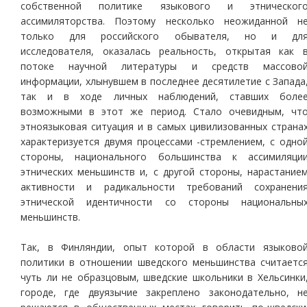
собственной политике языкового и этническог
ассимиляторства. Поэтому несколько неожиданной н
только для российского обывателя, но и дл
исследователя, оказалась реальность, открытая как 
потоке научной литературы и средств массово
информации, хлынувшем в последнее десятилетие с Запада
так и в ходе личных наблюдений, ставших боле
возможными в этот же период. Стало очевидным, чт
этноязыковая ситуация и в самых цивилизованных страна
характеризуется двумя процессами -стремлением, с одно
стороны, национального большинства к ассимиляци
этнических меньшинств и, с другой стороны, нарастание
активности и радикальности требований сохранени
этнической идентичности со стороны национальны
меньшинств.
Так, в Финляндии, опыт которой в области языково
политики в отношении шведского меньшинства считаетс
чуть ли не образцовым, шведские школьники в Хельсинки
городе, где двуязычие закреплено законодательно, н