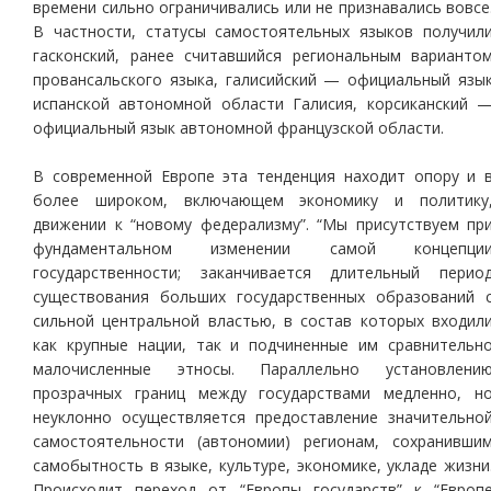
времени сильно ограничивались или не признавались вовсе
В частности, статусы самостоятельных языков получил
гасконский, ранее считавшийся региональным варианто
провансальского языка, галисийский — официальный язы
испанской автономной области Галисия, корсиканский 
официальный язык автономной французской области.
В современной Европе эта тенденция находит опору и 
более широком, включающем экономику и политику
движении к “новому федерализму”. “Мы присутствуем пр
фундаментальном изменении самой концепци
государственности; заканчивается длительный перио
существования больших государственных образований 
сильной центральной властью, в состав которых входил
как крупные нации, так и подчиненные им сравнительн
малочисленные этносы. Параллельно установлени
прозрачных границ между государствами медленно, н
неуклонно осуществляется предоставление значительно
самостоятельности (автономии) регионам, сохранивши
самобытность в языке, культуре, экономике, укладе жизни
Происходит переход от “Европы государств” к “Европ