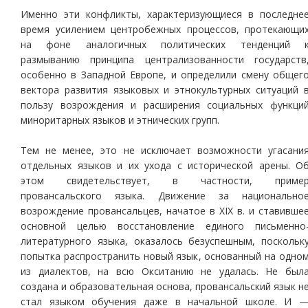
Именно эти конфликты, характеризующиеся в последне
время усилением центробежных процессов, протекающи
на фоне аналогичных политических тенденций 
размыванию принципа централизованности государств
особенно в Западной Европе, и определили смену общег
вектора развития языковых и этнокультурных ситуаций 
пользу возрождения и расширения социальных функци
миноритарных языков и этнических групп.
Тем не менее, это не исключает возможности угасани
отдельных языков и их ухода с исторической арены. О
этом свидетельствует, в частности, приме
провансальского языка. Движение за национально
возрождение провансальцев, начатое в XIX в. и ставивше
основной целью восстановление единого письменно
литературного языка, оказалось безуспешным, поскольк
попытка распространить новый язык, основанный на одно
из диалектов, на всю Окситанию не удалась. Не был
создана и образовательная основа, провансальский язык н
стал языком обучения даже в начальной школе. И 