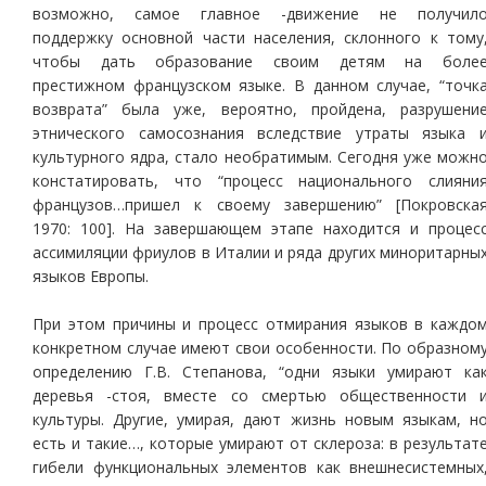
возможно, самое главное -движение не получил
поддержку основной части населения, склонного к тому
чтобы дать образование своим детям на боле
престижном французском языке. В данном случае, “точк
возврата” была уже, вероятно, пройдена, разрушени
этнического самосознания вследствие утраты языка 
культурного ядра, стало необратимым. Сегодня уже можн
констатировать, что “процесс национального слияни
французов…пришел к своему завершению” [Покровска
1970: 100]. На завершающем этапе находится и процес
ассимиляции фриулов в Италии и ряда других миноритарны
языков Европы.
При этом причины и процесс отмирания языков в каждо
конкретном случае имеют свои особенности. По образном
определению Г.В. Степанова, “одни языки умирают ка
деревья -стоя, вместе со смертью общественности 
культуры. Другие, умирая, дают жизнь новым языкам, н
есть и такие…, которые умирают от склероза: в результат
гибели функциональных элементов как внешнесистемных