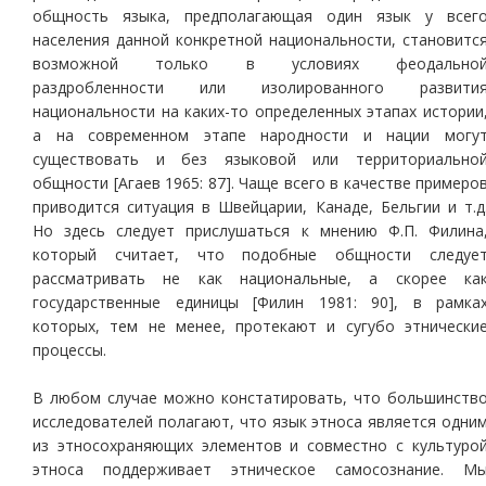
общность языка, предполагающая один язык у всег
населения данной конкретной национальности, становитс
возможной только в условиях феодально
раздробленности или изолированного развити
национальности на каких-то определенных этапах истории
а на современном этапе народности и нации могу
существовать и без языковой или территориально
общности [Агаев 1965: 87]. Чаще всего в качестве примеро
приводится ситуация в Швейцарии, Канаде, Бельгии и т.д
Но здесь следует прислушаться к мнению Ф.П. Филина
который считает, что подобные общности следуе
рассматривать не как национальные, а скорее ка
государственные единицы [Филин 1981: 90], в рамка
которых, тем не менее, протекают и сугубо этнически
процессы.
В любом случае можно констатировать, что большинств
исследователей полагают, что язык этноса является одни
из этносохраняющих элементов и совместно с культуро
этноса поддерживает этническое самосознание. М