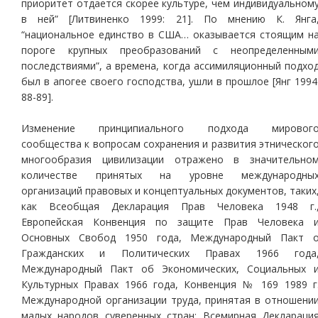
приоритет отдается скорее культуре, чем индивидуальном
в ней” [Литвиненко 1999: 21]. По мнению К. Янга
“национальное единство в США… оказывается стоящим н
пороге крупных преобразований с неопределенным
последствиями”, а времена, когда ассимиляционный подхо
был в апогее своего господства, ушли в прошлое [Янг 1994
88-89].
Изменение принципиального подхода мировог
сообщества к вопросам сохранения и развития этническог
многообразия цивилизации отражено в значительно
количестве принятых на уровне международны
организаций правовых и концептуальных документов, таких
как Всеобщая Декларация Прав Человека 1948 г.
Европейская Конвенция по защите Прав Человека 
Основных Свобод 1950 года, Международный Пакт 
Гражданских и Политических Правах 1966 года
Международный Пакт об Экономических, Социальных 
Культурных Правах 1966 года, Конвенция № 169 1989 г
Международной организации труда, принятая в отношени
малых народов суверенных стран; Всемирная Деклараци