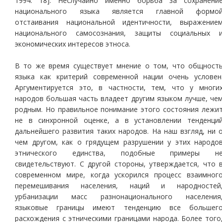
1994: 18]. Неслучайно именно борьба за сохранени
национального языка является главной формо
отстаивания национальной идентичности, выражение
национального самосознания, защиты социальных 
экономических интересов этноса.
В то же время существует мнение о том, что общност
языка как критерий современной нации очень условен
Аргументируется это, в частности, тем, что у многи
народов большая часть владеет другим языком лучше, че
родным. Но правильное понимание этого состояния лежи
не в синхронной оценке, а в установлении тенденци
дальнейшего развития таких народов. На наш взгляд, ни 
чем другом, как о грядущем разрушении у этих народо
этнического единства, подобные примеры н
свидетельствуют. С другой стороны, утверждается, что 
современном мире, когда ускорился процесс взаимног
перемешивания населения, наций и народностей
урбанизации масс разнонационального населения
языковые границы имеют тенденцию все большег
расхождения с этническими границами народа. Более того