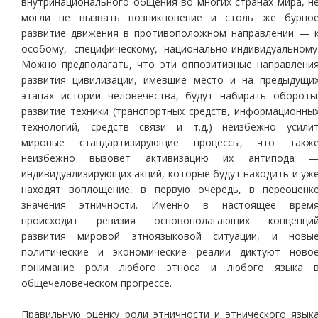
внутринационального общения во многих странах мира, н
могли не вызвать возникновение и столь же бурно
развитие движения в противоположном направлении — 
особому, специфическому, национально-индивидуальному
Можно предполагать, что эти оппозитивные направлени
развития цивилизации, имевшие место и на предыдущи
этапах истории человечества, будут набирать обороты
развитие техники (транспортных средств, информационны
технологий, средств связи и т.д.) неизбежно усили
мировые стандартизирующие процессы, что такж
неизбежно вызовет активизацию их антипода 
индивидуализирующих акций, которые будут находить и уж
находят воплощение, в первую очередь, в переоценк
значения этничности. Именно в настоящее врем
происходит ревизия основополагающих концепци
развития мировой этноязыковой ситуации, и новы
политические и экономические реалии диктуют ново
понимание роли любого этноса и любого языка 
общечеловеческом прогрессе.
Правильную оценку роли этничности и этнического язык