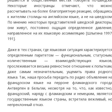
решаются в общественных местах говорить по-шведски
Некоторые иностранцы отмечают, что можн
рассчитывать на более благоприятную реакцию, обращаяс
к жителям столицы на английском языке, а не на шведском
По мнению некоторых представителей шведской диаспоры
они живут, постоянно ощущая определенное давление
направленное на их языковую ассимиляцию [Шлыгина 1997
191].
Даже в тех странах, где языковая ситуация характеризуетс
определенным паритетом — функциональным, статусным
количественным — взаимодействующих языков
прослеживается весьма ревностное отношение к попыткам
даже самым незначительным, ущемить права родног
языка. Так, наша просьба передать по радио объявление н
французском языке на перроне фламандского город
Антверпен в Бельгии, несмотря на то, что, как известно
французский, наряду с фламандским и немецким, являетс
государственным языком страны, встретила вежливый, н
непреклонный отказ.