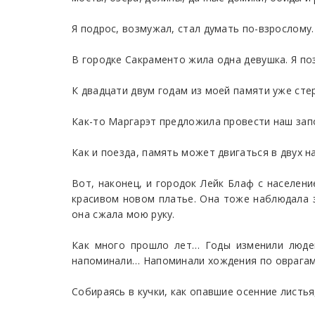
Я подрос, возмужал, стал думать по-взрослому.
В городке Сакраменто жила одна девушка. Я п
К двадцати двум годам из моей памяти уже сте
Как-то Маргарэт предложила провести наш зап
Как и поезда, память может двигаться в двух н
Вот, наконец, и городок Лейк Блаф с населен
красивом новом платье. Она тоже наблюдала за
она сжала мою руку.
Как много прошло лет… Годы изменили людей,
напоминали… Напоминали хождения по оврагам, 
Собираясь в кучки, как опавшие осенние листь