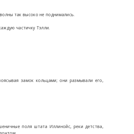
— волны так высоко не поднимались.
каждую частичку Тэлли.
оясывая замок кольцами; они размывали его,
шеничные поля штата Иллинойс, реки детства,
изонтом.