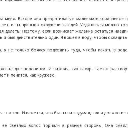
а меня. Вскоре она превратилась в маленькое коричневое 
 лет, и ты привык к окружению людей. Уединиться можно то
зя делать. Поэтому, если возникает желание остаться наеди
ь я был действительно один. Я вошел в воду, чтобы охладить
, я не только боялся подходить туда, чтобы искать в воде
о на две половинки. И нижняя, как сахар, тает и раствор
ет и пенится, как кружево.
ят на зов. И кажется, что бы ты ни задумал, так и должно ис
и ее светлых волос торчали в разные стороны. Она смеяла