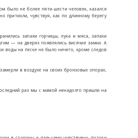
ом было не более пяти-шести человек, казался
о притихли, чувствуя, как по длинному берегу
анились запахи горчицы, лука и мяса, запахи
ругим — на дверях появлялись висячие замки. А
ки воды на песке не было ничего, кроме следов
 замерли в воздухе на своих бронзовых опорах,
 последний раз мы с мамой ненадолго пришли на
 руки в стороны и пальцами чувствуешь потоки