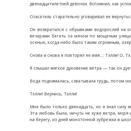
двенадцатилетней девочки. Вспомнил, как успок
Спасатель старательно уговаривал ее вернуться
Он возвратился с обрывками водорослей на ко
вечерами бегать за мячом по мощеным улицам
осенью, когда небо было таким огромным, озер
Снова и снова я повторял ее имя…: Тэлли! О, Тэ
Я слышал мягкое дуновение ветра — так он дуе
Вода поднималась, схватывала грудь, потом ног
Тэлли! Вернись, Тэлли!
Мне было только двенадцать, но я знал силу м
Эта любовь была, ничуть не хуже ветра, моря 
на берегу, из дней монотонной зубрежки в школ