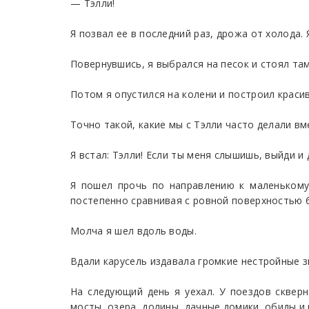
— Тэлли!
Я позвал ее в последний раз, дрожа от холода. 
Повернувшись, я выбрался на песок и стоял там
Потом я опустился на колени и построил красив
Точно такой, какие мы с Тэлли часто делали вм
Я встал: Тэлли! Если ты меня слышишь, выйди и 
Я пошел прочь по направлению к маленькому
постепенно сравнивая с ровной поверхностью б
Молча я шел вдоль воды.
Вдали карусель издавала громкие нестройные з
На следующий день я уехал. У поездов сквер
мосты, озера, долины, дачные домики, обиды и 