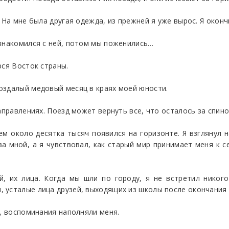
 На мне была другая одежда, из прежней я уже вырос. Я оконч
ознакомился с ней, потом мы поженились…
рся Восток страны.
оздалый медовый месяц в краях моей юности.
аправлениях. Поезд может вернуть все, что осталось за спино
ием около десятка тысяч появился на горизонте. Я взглянул
 мной, а я чувствовал, как старый мир принимает меня к с
 их лица. Когда мы шли по городу, я не встретил никого
усталые лица друзей, выходящих из школы после окончания з
я, воспоминания наполняли меня.