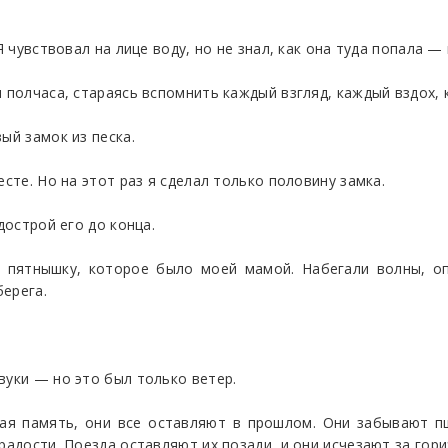
Я чувствовал на лице воду, но не знал, как она туда попала 
 полчаса, стараясь вспомнить каждый взгляд, каждый вздох, 
ый замок из песка.
есте. Но на этот раз я сделал только половину замка.
дострой его до конца.
 пятнышку, которое было моей мамой. Набегали волны, оп
ерега.
вуки — но это был только ветер.
ная память, они все оставляют в прошлом. Они забывают п
радости. Поезда оставляют их позади, и они исчезают за гор