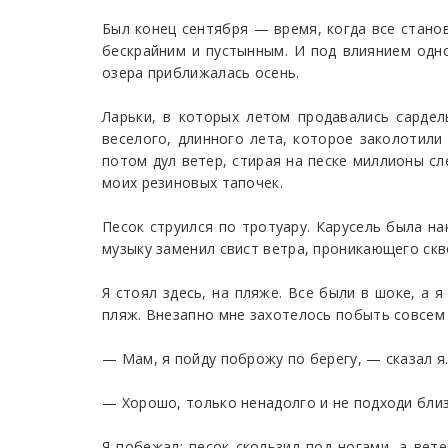
Был конец сентября — время, когда все стано
бескрайним и пустынным. И под влиянием одно
озера приближалась осень.
Ларьки, в которых летом продавались сардел
веселого, длинного лета, которое заколотили 
потом дул ветер, стирая на песке миллионы сл
моих резиновых тапочек.
Песок струился по тротуару. Карусель была на
музыку заменил свист ветра, проникающего скв
Я стоял здесь, на пляже. Все были в шоке, а 
пляж. Внезапно мне захотелось побыть совсем
— Мам, я пойду поброжу по берегу, — сказал я
— Хорошо, только ненадолго и не подходи близ
Я побежал: песок скользил под ногами, а вет