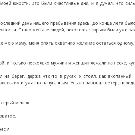
моей юности. Это были счастливые дни, и я думал, что сил
оследний день нашего пребывания здесь. До конца лета было 
нности. Стало меньше людей, некоторые ларьки были уже зак
ске мою маму, меня опять охватило желание остаться одному. 
й, и только несколько мужчин и женщин лежали на песке, куп
л на берег, держа что-то в руках. Я стоял, как вкопанный
аленьким и ужасно напуганным. Уныло завывал ветер, перед
 серый мешок.
оватое.
ес я.