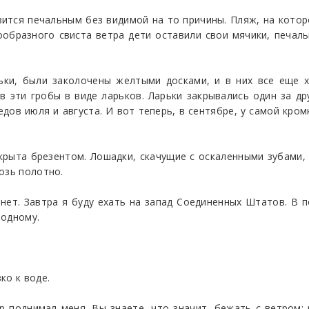
вится печальным без видимой на то причины. Пляж, на котор
образного свиста ветра дети оставили свои мячики, печальн
ьки, были заколочены желтыми досками, и в них все еще хр
в эти гробы в виде ларьков. Ларьки закрывались один за д
едов июля и августа. И вот теперь, в сентябре, у самой кром
крыта брезентом. Лошадки, скачущие с оскаленными зубами,
озь полотно.
я нет. Завтра я буду ехать на запад Соединенных Штатов. В
 одному.
.
ко к воде.
ер поднимал меня. Вы знаете, что значит, бежать с ветром: