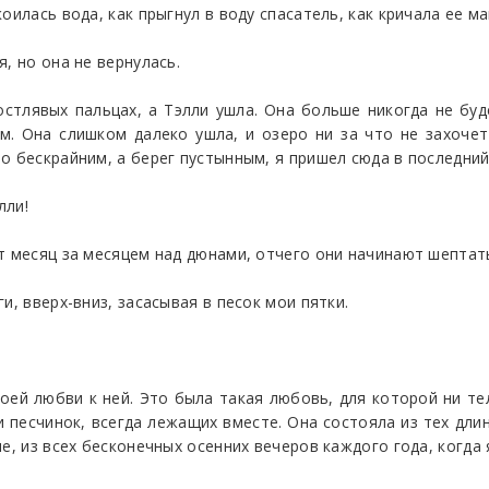
оилась вода, как прыгнул в воду спасатель, как кричала ее ма
, но она не вернулась.
стлявых пальцах, а Тэлли ушла. Она больше никогда не бу
. Она слишком далеко ушла, и озеро ни за что не захочет 
о бескрайним, а берег пустынным, я пришел сюда в последний 
лли!
т месяц за месяцем над дюнами, отчего они начинают шептат
и, вверх-вниз, засасывая в песок мои пятки.
оей любви к ней. Это была такая любовь, для которой ни те
и песчинок, всегда лежащих вместе. Она состояла из тех дли
е, из всех бесконечных осенних вечеров каждого года, когда 