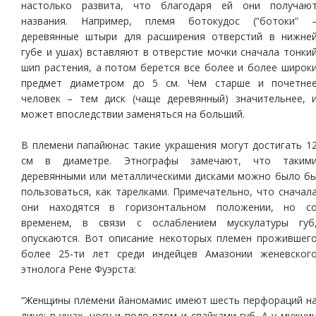
настолько развита, что благодаря ей они получаю
названия. Например, племя ботокудос (“ботоки” 
деревянные штыри для расширения отверстий в нижне
губе и ушах) вставляют в отверстие мочки сначала тонки
шип растения, а потом берется все более и более широк
предмет диаметром до 5 см. Чем старше и почетне
человек – тем диск (чаще деревянный) значительнее, 
может впоследствии заменяться на больший.
В племени папайюнас такие украшения могут достигать 1
см в диаметре. Этнографы замечают, что таким
деревянными или металлическими дисками можно было б
пользоваться, как тарелками. Примечательно, что сначал
они находятся в горизонтальном положении, но с
временем, в связи с ослаблением мускулатуры губ
опускаются. Вот описание некоторых племен прожившег
более 25-ти лет среди индейцев Амазонии женевског
этнолога Рене Фуэрста:
“Женщины племени йаномамис имеют шесть перфораций н
лице: в ушах, носу и подо ртом и спайками губ. А у мужчи