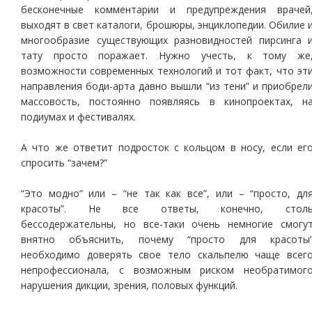
бесконечные комментарии и предупреждения врачей
выходят в свет каталоги, брошюры, энциклопедии. Обилие 
многообразие существующих разновидностей пирсинга 
тату просто поражает. Нужно учесть, к тому же
возможности современных технологий и тот факт, что эт
направления боди-арта давно вышли “из тени” и приобрел
массовость, постоянно появляясь в кинопроектах, н
подиумах и фестивалях.
А что же ответит подросток с кольцом в носу, если ег
спросить “зачем?”
“Это модно” или – “не так как все”, или – “просто, дл
красоты”. Не все ответы, конечно, стол
бессодержательны, но все-таки очень немногие смогу
внятно объяснить, почему “просто для красоты
необходимо доверять свое тело скальпелю чаще всег
непрофессионала, с возможным риском необратимог
нарушения дикции, зрения, половых функций.