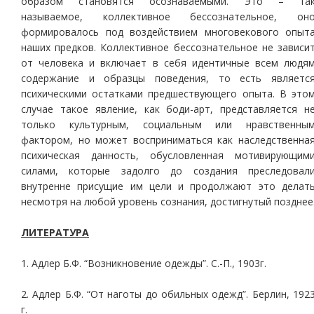
образом становятся осознаваемыми. Это – та
называемое, коллективное бессознательное, он
формировалось под воздействием многовекового опыт
наших предков. Коллективное бессознательное не зависи
от человека и включает в себя идентичные всем людя
содержание и образцы поведения, то есть являетс
психическими остатками предшествующего опыта. В это
случае такое явление, как боди-арт, представляется н
только культурным, социальным или нравственны
фактором, но может восприниматься как наследственна
психическая данность, обусловленная мотивирующим
силами, которые задолго до создания преследовал
внутренне присущие им цели и продолжают это делат
несмотря на любой уровень сознания, достигнутый позднее
ЛИТЕРАТУРА
1. Адлер Б.Ф. “Возникновение одежды”. С.-П., 1903г.
2. Адлер Б.Ф. “От наготы до обильных одежд”. Берлин, 192
г.