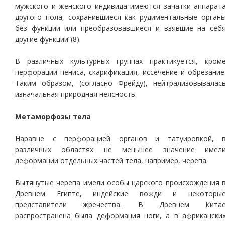
мужского и женского индивида имеются зачатки аппарат
другого пола, сохранившиеся как рудиментальные орган
без функции или преобразовавшиеся и взявшие на себ
другие функции”(8).
В различных культурных группах практикуется, кром
перфорации пениса, скарификация, иссечение и обрезание
Таким образом, (согласно Фрейду), нейтрализовывалас
изначальная природная неясность.
Метаморфозы тела
Наравне с перфорацией органов и татуировкой, 
различных областях не меньшее значение имел
деформации отдельных частей тела, например, черепа.
Вытянутые черепа имели особы царского происхождения 
Древнем Египте, индейские вожди и некоторы
представители жречества. В Древнем Кита
распространена была деформация ноги, а в африкански