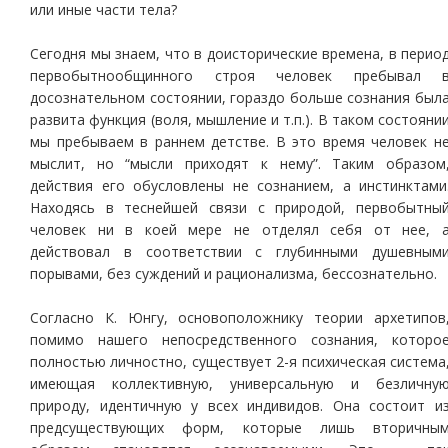
или иные части тела?
Сегодня мы знаем, что в доисторические времена, в перио
первобытнообщинного строя человек пребывал 
досознательном состоянии, гораздо больше сознания был
развита функция (воля, мышление и т.п.). В таком состояни
мы пребываем в раннем детстве. В это время человек н
мыслит, но “мысли приходят к нему”. Таким образом
действия его обусловлены не сознанием, а инстинктами
Находясь в теснейшей связи с природой, первобытны
человек ни в коей мере не отделял себя от нее, 
действовал в соответствии с глубинными душевным
порывами, без суждений и рационализма, бессознательно.
Согласно К. Юнгу, основоположнику теории архетипов
помимо нашего непосредственного сознания, которо
полностью личностно, существует 2-я психическая система
имеющая коллективную, универсальную и безличну
природу, идентичную у всех индивидов. Она состоит и
предсуществующих форм, которые лишь вторичны