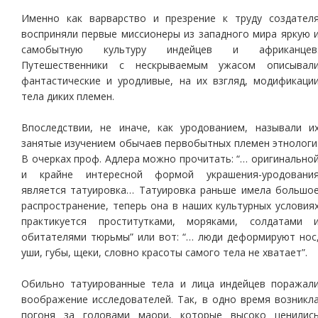
Именно как варварство и презрение к труду создател
восприняли первые миссионеры из западного мира яркую 
самобытную культуру индейцев и африканцев
Путешественники с нескрываемым ужасом описывал
фантастические и уродливые, на их взгляд, модификаци
тела диких племен.
Впоследствии, не иначе, как уродованием, называли и
занятые изучением обычаев первобытных племен этнологи
В очерках проф. Адлера можно прочитать: “… оригинально
и крайне интересной формой украшения-уродовани
является татуировка… Татуировка раньше имела большо
распространение, теперь она в наших культурных условия
практикуется проститутками, моряками, солдатами 
обитателями тюрьмы” или вот: “… люди деформируют нос
уши, губы, щеки, словно красоты самого тела не хватает”.
Обильно татуированные тела и лица индейцев поражал
воображение исследователей. Так, в одно время возникл
погоня за головами маори, которые высоко ценилис