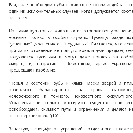
В идеале необходимо убить животное-тотем индейца, эт
один из исключительных случаев, когда допускается охот
на тотем.
Из таких культовых животных изготовляются украшения
носимые только в особых случаях. Туземцы разделяю
“успешные” украшения от “неудачных”. Считается, что есл
при их изготовлении не присутствовали духи предков, он
получаются тусклыми и могут даже повлечь за собо
смерть, и, напротив – блестящие, яркие украшени
предвещают изобилие.
“Перья и косточки, зубы и клыки, маски зверей и пти
позволяют балансировать на грани знакомого
человеческого и темного, неизвестного, оккультного
Украшения не только маскируют существо, они ег
освобождают, снимают путы и ограничения и делают и
него сверхчеловека”(10).
Зачастую, специфика украшений отдельного племен