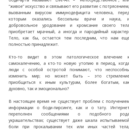
“живое” искусство и связывают его развитие с потрясением
вызванным вирусом иммунодефицита человека, пере
которым оказались бессильны врачи и наука, 
добровольное уродование и кромсание своего тел
приобретает мрачный, а иногда и пародийный характер
Тело, как бы, остается тем последним, что нам ещ
полностью принадлежит.
Кто-то видит в этом патологическое влечение 
самокалечению, а кто-то новую утопию в период, когд
люди с особой остротой понимают, что неспособн
изменить мир; но может быть – это стремлени
приобщиться к иным культурам, более богатым, ка
духовно, так и эмоционально?
В настоящее время не существует проблем с получение
информации о боди-пирсинге, как и о тату. Интерне
переполнен сообщениями о подобного род
украшательствах; существует даже шкала испытываемо
боли при прокалывании тех или иных частей тела