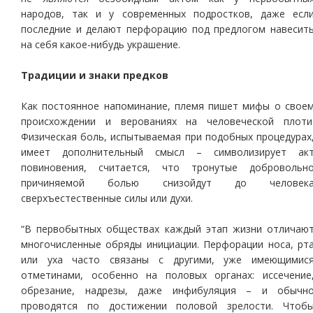
народов, так и у современных подростков, даже есл
последние и делают перфорацию под предлогом навесит
на себя какое-нибудь украшение.
Традиции и знаки предков
Как постоянное напоминание, племя пишет мифы о свое
происхождении и верованиях на человеческой плоти
Физическая боль, испытываемая при подобных процедурах
имеет дополнительный смысл – символизирует ак
повиновения, считается, что тронутые добровольн
причиняемой болью снизойдут до человек
сверхъестественные силы или духи.
“В первобытных обществах каждый этап жизни отличаю
многочисленные обряды инициации. Перфорации носа, рт
или уха часто связаны с другими, уже имеющимис
отметинами, особенно на половых органах: иссечение
обрезание, надрезы, даже инфибуляция – и обычн
проводятся по достижении половой зрелости. Чтоб