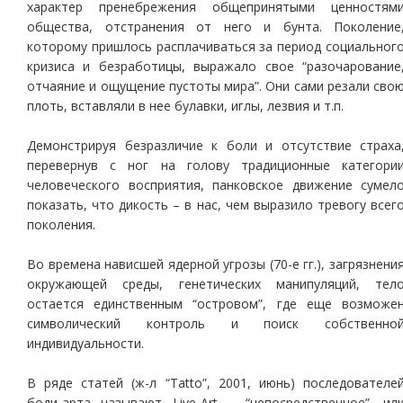
характер пренебрежения общепринятыми ценностям
общества, отстранения от него и бунта. Поколение
которому пришлось расплачиваться за период социальног
кризиса и безработицы, выражало свое “разочарование
отчаяние и ощущение пустоты мира”. Они сами резали сво
плоть, вставляли в нее булавки, иглы, лезвия и т.п.
Демонстрируя безразличие к боли и отсутствие страха
перевернув с ног на голову традиционные категори
человеческого восприятия, панковское движение сумел
показать, что дикость – в нас, чем выразило тревогу всег
поколения.
Во времена нависшей ядерной угрозы (70-е гг.), загрязнени
окружающей среды, генетических манипуляций, тел
остается единственным “островом”, где еще возможе
символический контроль и поиск собственно
индивидуальности.
В ряде статей (ж-л “Tatto”, 2001, июнь) последователе
боди-арта называют Live-Art – “непосредственное”, ил