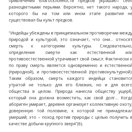
привлечения благосклонности предков украшают себ
разноцветными перьями. Вероятно, нет такого народа, 
которого бы на том или ином этапе развития н
существовал бы культ предков.
“Индейцы убеждены в принципиальном противоречии межд
природой и культурой, это означает, что они… относя
смерть к категориям культуры. Следовательно
определение смерти как естественной ил
противоестественной утрачивает свой смысл. Фактически 
по праву смерть является одновременно и естественно
(природной), и противоестественной (противокультурной)
Таким образом, смерть каждого индейца становитс
утратой не только для его близких, но и для всег
общества в целом. Природа нанесла обществу ущерб
который она должна возместить, как свой долг… Когд
абориген умирает, деревня организует коллективную охоту
доверенную той половине, к которой не принадлежа
умерший; это – поход против природы с целью получить 
качестве добычи крупного зверя”(6).