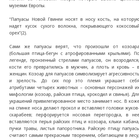
музеями Европы.
“Папуасы Новой Гвинеи носят в носу кость, на котору
надет кусок сухого волокна, покрывающего кокосовы
орех”(2).
Сами же папуасы верят, что произошли от козоар
(большая птица-бегун с атрофированными крыльями). П
легенде, пронзенный стрелами папуасов, он возродился
кости его превратились в мужчин, а плоть и кровь – 
женщин. Козоар для папуасов символизирует агрессивност
и зрелость. До сих пор это племя украшает себ
атрибутами четырех животных – основных персонажей и
мифологии (козоар, райская птица, крокодил и свинья). Дл
украшений привилегированное место занимает нос. В кож
на спинке носа делают прокол и вставляют головки жуков
скарабеев; перфорируется носовая перегородка, в не
вставляются перья райских птиц и козоара, клыки кабана
пучки травы, листья папоротника. Райскую птицу папуас
считают самым прекрасным творением, обитающем в лесу