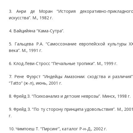
3. Анри де Моран “История декоративно-прикладног
искусства”. М., 1982 г.
4. Вайцийяна “Кама-Сутра”.
5. Гальцева Р.А. “Самосознание европейской культуры X
века”. М., 1991 г.
6. Клод Леви-Стросс “Печальные тропики”. М., 1999 г.
7. Рене Фуэрст “Индейцы Амазонии: сходства и различия”
“Tatto” (ж-л), июнь, 2001 г.
8. Фрейд З. “Психоанализ и детские неврозы”. Минск, 1998 г.
9. Фрейд З. “По ту сторону принципа удовольствия”. М., 200
г.
10. Чимпоеш Т. “Пирсинг”, каталог Р-н-Д., 2002 г.