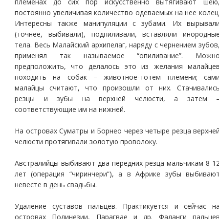
племенах до сих пор искусственно вытягивают шею
постоянно увеличивая количество одеваемых на нее колец
Интересны также манипуляции с зубами. Их вырывал
(точнее, выбивали), подпиливали, вставляли инородны
тела. Весь Малайский архипелаг, наряду с чернением зубов
применял так называемое “опиливание”. Можн
предположить, что делалось это из желания малайце
походить на собак – животное-тотем племени; сам
малайцы считают, что произошли от них. Стачивалис
резцы и зубы на верхней челюсти, а затем 
соответствующие им на нижней.
На островах Суматры и Борнео через четыре резца верхне
челюсти протягивали золотую проволоку.
Австралийцы выбивают два передних резца мальчикам 8-1
лет (операция “чиринчери”), а в Африке зубы выбиваю
невесте в день свадьбы.
Удаление суставов пальцев. Практикуется и сейчас н
островах Полинезии, Парагвае и др. Фаланги пальце