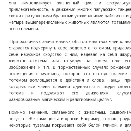
она символизирует жизненный цикл и сексуальну
привлекательность, а движения многих папуасских танце
схожи с ритуальными брачными ухаживаниями райских птиц
Четыре вышеперечисленных животных являются тотемам
всего племени.
“При различных значительных обстоятельствах член клан
старается подчеркнуть свое родство с тотемом, придава
себе наружное сходство с ним, надевая на себя шкур
животного-тотема или татуируя на своем теле ег
изображение и т.п. В торжественных случаях рождения
посвящения в мужчины, похорон это отождествление 
тотемом воплощается в действия и слова. Танцы, пр
которых все члены племени одеваются в шкуры своег
тотема и подражают его движениям, служа
разнообразным магическим и религиозным целям”.
Помимо значения, связанного с животным, символиз
несут в себе сами цвета и краски. Например, в знак траур
некоторые туземцы покрывают себя белой глиной, а дл