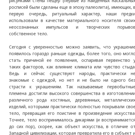
рисунками стены пещер (первые из найденных наскальны
росписей были сделаны еще в эпоху палеолита), имеющих, 
первую очередь, ритуальный характер, наши предк
использовали в качестве материального носителя свои
неосознанных импульсов и творческих порыво
собственное тело.
Сегодня с уверенностью можно заявить, что украшени
появилось гораздо раньше одежды, более того, оно могл
стать причиной ее появления, оспаривая первенство 
таких факторов, как влияние климата или чувство стыда
Ведь и сейчас существуют народы, практически н
знакомые с одеждой, но нет и не было ни одного бе
страсти к украшениям. Так называемые первобытны
племена достигли высокого совершенства в изготовлени
различного рода костяных, деревянных, металлически
изделий, которыми практически полностью покрывали сво
тело, превращая его поистине в произведение искусства
Точнее, тело воспринималось дикарями (и воспринимаетс
до сих пор), скорее, как объект искусства, в отличие о
Западной цивилизации, которая превратила его в субъект 