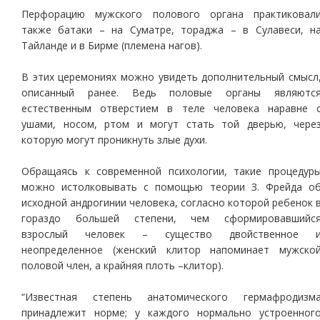
Перфорацию мужского полового органа практиковал
также батаки – на Суматре, тораджа – в Сулавеси, н
Тайланде и в Бирме (племена нагов).
В этих церемониях можно увидеть дополнительный смысл
описанный ранее. Ведь половые органы являютс
естественным отверстием в теле человека наравне 
ушами, носом, ртом и могут стать той дверью, чере
которую могут проникнуть злые духи.
Обращаясь к современной психологии, такие процедур
можно истолковывать с помощью теории З. Фрейда о
исходной андрогинии человека, согласно которой ребенок 
гораздо большей степени, чем сформировавшийс
взрослый человек – существо двойственное 
неопределенное (женский клитор напоминает мужско
половой член, а крайняя плоть –клитор).
“Известная степень анатомического гермафродизм
принадлежит норме; у каждого нормально устроенног