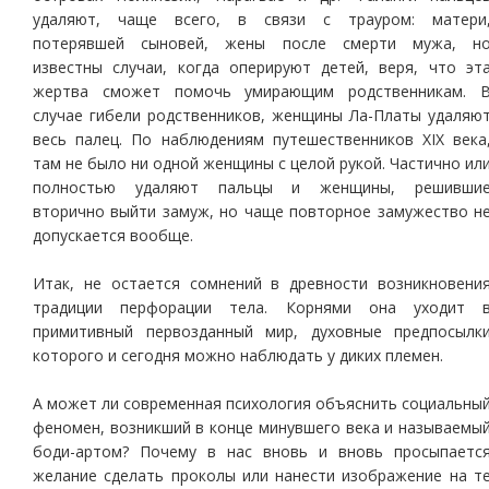
удаляют, чаще всего, в связи с трауром: матери
потерявшей сыновей, жены после смерти мужа, н
известны случаи, когда оперируют детей, веря, что эт
жертва сможет помочь умирающим родственникам. 
случае гибели родственников, женщины Ла-Платы удаляю
весь палец. По наблюдениям путешественников XIX века
там не было ни одной женщины с целой рукой. Частично ил
полностью удаляют пальцы и женщины, решивши
вторично выйти замуж, но чаще повторное замужество н
допускается вообще.
Итак, не остается сомнений в древности возникновени
традиции перфорации тела. Корнями она уходит 
примитивный первозданный мир, духовные предпосылк
которого и сегодня можно наблюдать у диких племен.
А может ли современная психология объяснить социальны
феномен, возникший в конце минувшего века и называемы
боди-артом? Почему в нас вновь и вновь просыпаетс
желание сделать проколы или нанести изображение на т