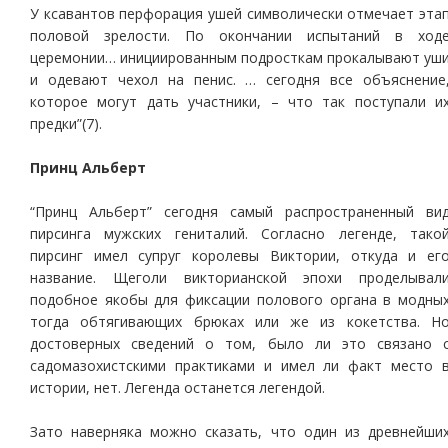
У ксавантов перфорация ушей символически отмечает эта
половой зрелости. По окончании испытаний в ход
церемонии… инициированным подросткам прокалывают уш
и одевают чехол на пенис. … сегодня все объяснение
которое могут дать участники, – что так поступали и
предки”(7).
Принц Альберт
“Принц Альберт” сегодня самый распространенный ви
пирсинга мужских гениталий. Согласно легенде, тако
пирсинг имел супруг королевы Виктории, откуда и ег
название. Щеголи викторианской эпохи проделывал
подобное якобы для фиксации полового органа в модны
тогда обтягивающих брюках или же из кокетства. Н
достоверных сведений о том, было ли это связано 
садомазохистскими практиками и имел ли факт место 
истории, нет. Легенда останется легендой.
Зато наверняка можно сказать, что один из древнейши