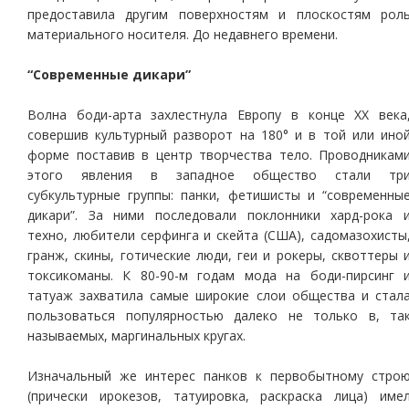
предоставила другим поверхностям и плоскостям рол
материального носителя. До недавнего времени.
“Современные дикари”
Волна боди-арта захлестнула Европу в конце XX века
совершив культурный разворот на 180° и в той или ино
форме поставив в центр творчества тело. Проводникам
этого явления в западное общество стали тр
субкультурные группы: панки, фетишисты и “современны
дикари”. За ними последовали поклонники хард-рока 
техно, любители серфинга и скейта (США), садомазохисты
гранж, скины, готические люди, геи и рокеры, сквоттеры 
токсикоманы. К 80-90-м годам мода на боди-пирсинг 
татуаж захватила самые широкие слои общества и стал
пользоваться популярностью далеко не только в, та
называемых, маргинальных кругах.
Изначальный же интерес панков к первобытному стро
(прически ирокезов, татуировка, раскраска лица) име