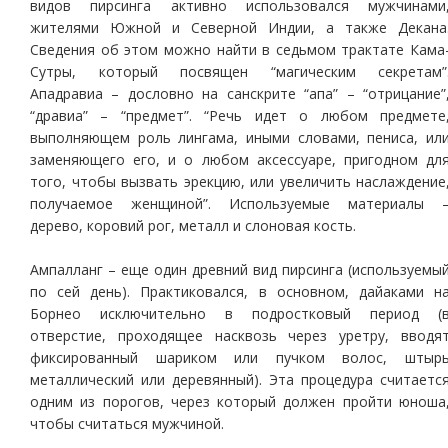
видов пирсинга активно использовался мужчинами
жителями Южной и Северной Индии, а также Декана
Сведения об этом можно найти в седьмом трактате Кама
Сутры, который посвящен “магическим секретам”
Ападравиа – дословно на санскрите “апа” – “отрицание”
“дравиа” – “предмет”. “Речь идет о любом предмете
выполняющем роль лингама, иными словами, пениса, ил
заменяющего его, и о любом аксессуаре, пригодном дл
того, чтобы вызвать эрекцию, или увеличить наслаждение
получаемое женщиной”. Используемые материалы 
дерево, коровий рог, металл и слоновая кость.
Ампалланг – еще один древний вид пирсинга (используемы
по сей день). Практиковался, в основном, дайаками н
Борнео исключительно в подростковый период (
отверстие, проходящее насквозь через уретру, вводя
фиксированный шариком или пучком волос, штыр
металлический или деревянный). Эта процедура считаетс
одним из порогов, через который должен пройти юноша
чтобы считаться мужчиной.