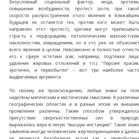
Безусловный социальный фактор, мода, эротизм
повышение возбудимости, протест (хотя, при тако
скорости распространения этого явления в ближайше
будущем не останется тех, против кого может быт
направлен этот протест), критики могут приписыват
страсть к перфорациям, патологическим мазохистски
наклонностям, извращениям, но и это уже не объясняе
всего явления в целом. Невозможно и полностью отнест
его к сфере эстетики (как, например, подтяжки лица
удаление жировых отложений и т.п.). “Пирсинг красив
эротичен, и первобытен” – вот три наиболее част
выдвигаемых аргумента.
По своему же происхождению, любые знаки на тел
наделены магическим и мистическим смыслами. В различны
географических областях и в разные эпохи их внешни
проявления различны. Таким способом утверждалос
присутствие сверхъестественных сил в природе
выражалась вера в некую “высшую инстанцию”. Такие знак
заменяли иногда человеческие жертвоприношения и далек
не являются безобидным актом как у первобытны