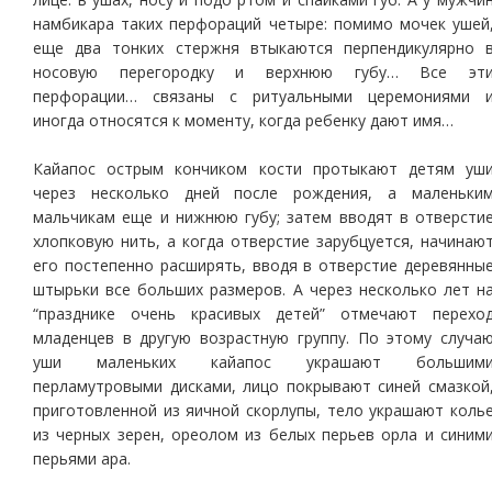
намбикара таких перфораций четыре: помимо мочек ушей
еще два тонких стержня втыкаются перпендикулярно 
носовую перегородку и верхнюю губу… Все эт
перфорации… связаны с ритуальными церемониями 
иногда относятся к моменту, когда ребенку дают имя…
Кайапос острым кончиком кости протыкают детям уш
через несколько дней после рождения, а маленьки
мальчикам еще и нижнюю губу; затем вводят в отверсти
хлопковую нить, а когда отверстие зарубцуется, начинаю
его постепенно расширять, вводя в отверстие деревянны
штырьки все больших размеров. А через несколько лет н
“празднике очень красивых детей” отмечают перехо
младенцев в другую возрастную группу. По этому случа
уши маленьких кайапос украшают большим
перламутровыми дисками, лицо покрывают синей смазкой
приготовленной из яичной скорлупы, тело украшают коль
из черных зерен, ореолом из белых перьев орла и синим
перьями ара.