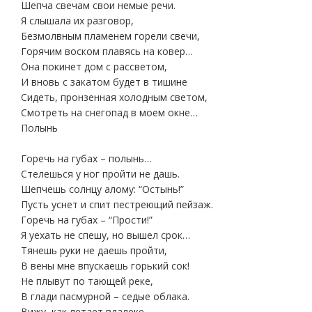
Шепча свечам свои немые речи.
Я слышала их разговор,
Безмолвным пламенем горели свечи,
Горячим воском плавясь на ковер…
Она покинет дом с рассветом,
И вновь с закатом будет в тишине
Сидеть, пронзенная холодным светом,
Смотреть на снегопад в моем окне…
Полынь
Горечь на губах – полынь…
Стелешься у ног пройти не дашь.
Шепчешь солнцу алому: “Остынь!”
Пусть уснет и спит пестреющий пейзаж.
Горечь на губах – “Прости!”
Я уехать не спешу, но вышел срок…
Тянешь руки не даешь пройти,
В вены мне впускаешь горький сок!
Не плывут по тающей реке,
В глади пасмурной – седые облака.
Вижу, как летает вдалеке –