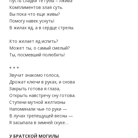
Пусть сладки те губы – лжива
Комплиментов злая суть.
Вы пока что еще живы?
Помогу навек уснуть!
В жилах яд, а в сердце стрелы.
Кто желает яд испить?
Может ты, о самый смелый?
Ты, посмевший полюбить!
* * *
Звучат знакомо голоса,
Дрожат ключи в руках, и снова
Закрыть готова я глаза,
Открыть навстречу сну готова.
Ступени мутной желтизны
Напоминали чьи-то руки —
В лучах трепещущей весны —
Я засыпала в зимней скуке…
У БРАТСКОЙ МОГИЛЫ