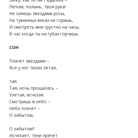
Легкая, полынь, твоя рука!
Не сияешь звездами росы,
На туманных веках не горишь,
И смотреть мне грустно на часы,
В час когда ты на губах горчишь.
СОН
Плачет звездами –
Все у ног твоих летая,
тая.
Тая, ночь прощалась –
Улетая, исчезая.
Смотришь в небо –
Небо плачет –
О забытом,
О забытом?
Исчезает, тени прячет