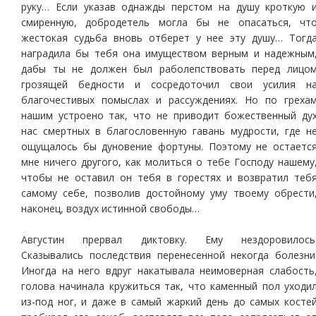
руку… Если указав однажды перстом на душу кроткую 
смиренную, добродетель могла бы не опасаться, чт
жестокая судьба вновь отберет у нее эту душу… Тогд
наградила бы тебя она имуществом верным и надежным
дабы ты не должен был раболепствовать перед лицо
грозящей бедности и сосредоточил свои усилия н
благочестивых помыслах и рассуждениях. Но по греха
нашим устроено так, что не приводит божественный ду
нас смертных в благословенную гавань мудрости, где н
ощущалось бы дуновение фортуны. Поэтому не остаетс
мне ничего другого, как молиться о тебе Господу нашему
чтобы не оставил он тебя в горестях и возвратил теб
самому себе, позволив достойному уму твоему обрести
наконец, воздух истинной свободы…
Августин прервал диктовку. Ему нездоровилось
Сказывались последствия перенесенной некогда болезни
Иногда на него вдруг накатывала неимоверная слабость
голова начинала кружиться так, что каменный пол уходи
из-под ног, и даже в самый жаркий день до самых косте