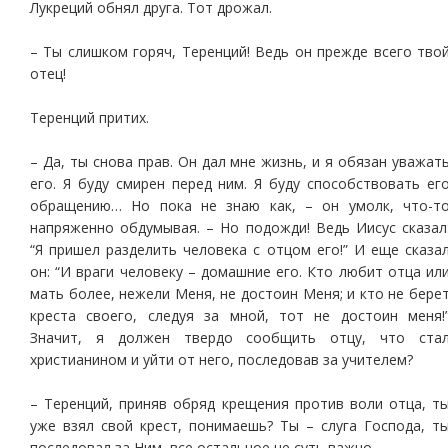
Лукреций обнял друга. Тот дрожал.
– Ты слишком горяч, Теренций! Ведь он прежде всего тво
отец!
Теренций притих.
– Да, ты снова прав. Он дал мне жизнь, и я обязан уважат
его. Я буду смирен перед ним. Я буду способствовать ег
обращению… Но пока не знаю как, – он умолк, что-т
напряженно обдумывая. – Но подожди! Ведь Иисус сказал
“Я пришел разделить человека с отцом его!” И еще сказа
он: “И враги человеку – домашние его. Кто любит отца ил
мать более, нежели Меня, не достоин Меня; и кто не бере
креста своего, следуя за мной, тот не достоин меня!
Значит, я должен твердо сообщить отцу, что ста
христианином и уйти от него, последовав за учителем?
– Теренций, приняв обряд крещения против воли отца, т
уже взял свой крест, понимаешь? Ты – слуга Господа, т
последовал за Ним, все остальное не суть важно.