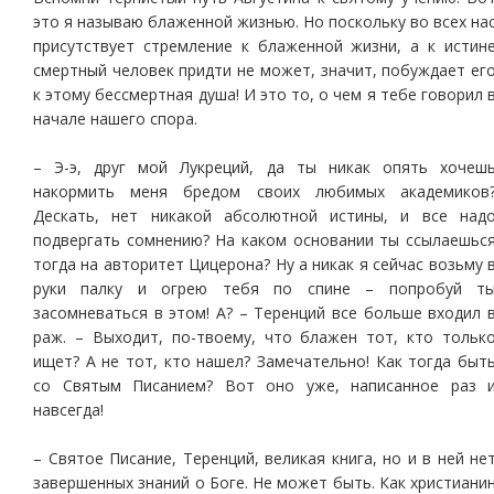
это я называю блаженной жизнью. Но поскольку во всех на
присутствует стремление к блаженной жизни, а к истин
смертный человек придти не может, значит, побуждает ег
к этому бессмертная душа! И это то, о чем я тебе говорил 
начале нашего спора.
– Э-э, друг мой Лукреций, да ты никак опять хочеш
накормить меня бредом своих любимых академиков
Дескать, нет никакой абсолютной истины, и все над
подвергать сомнению? На каком основании ты ссылаешьс
тогда на авторитет Цицерона? Ну а никак я сейчас возьму 
руки палку и огрею тебя по спине – попробуй т
засомневаться в этом! А? – Теренций все больше входил 
раж. – Выходит, по-твоему, что блажен тот, кто тольк
ищет? А не тот, кто нашел? Замечательно! Как тогда быт
со Святым Писанием? Вот оно уже, написанное раз 
навсегда!
– Святое Писание, Теренций, великая книга, но и в ней не
завершенных знаний о Боге. Не может быть. Как христиани