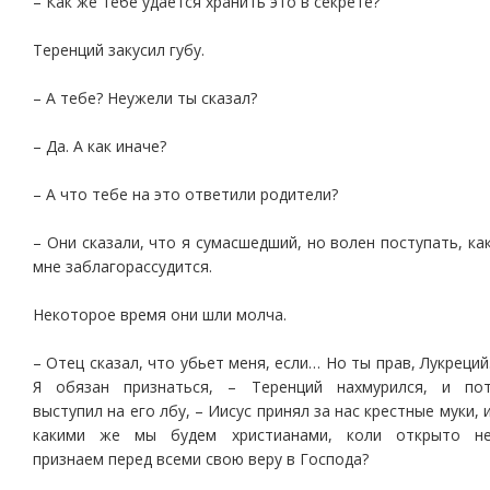
– Как же тебе удается хранить это в секрете?
Теренций закусил губу.
– А тебе? Неужели ты сказал?
– Да. А как иначе?
– А что тебе на это ответили родители?
– Они сказали, что я сумасшедший, но волен поступать, ка
мне заблагорассудится.
Некоторое время они шли молча.
– Отец сказал, что убьет меня, если… Но ты прав, Лукреций
Я обязан признаться, – Теренций нахмурился, и по
выступил на его лбу, – Иисус принял за нас крестные муки, 
какими же мы будем христианами, коли открыто н
признаем перед всеми свою веру в Господа?