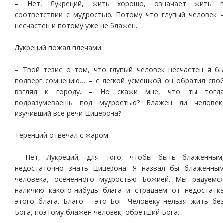
– Нет, Лукреций, жить хорошо, означает жить 
соответствии с мудростью. Потому что глупый человек 
несчастен и потому уже не блажен.
Лукреций пожал плечами.
– Твой тезис о том, что глупый человек несчастен я б
подверг сомнению… – с легкой усмешкой он обратил сво
взгляд к городу. – Но скажи мне, что ты тогд
подразумеваешь под мудростью? Блажен ли человек
изучивший все речи Цицерона?
Теренций отвечал с жаром:
– Нет, Лукреций, для того, чтобы быть блаженным
недостаточно знать Цицерона. Я назвал бы блаженны
человека, осененного мудростью Божией. Мы радуемс
наличию какого-нибудь блага и страдаем от недостатк
этого блага. Благо – это Бог. Человеку нельзя жить бе
Бога, поэтому блажен человек, обретший Бога.