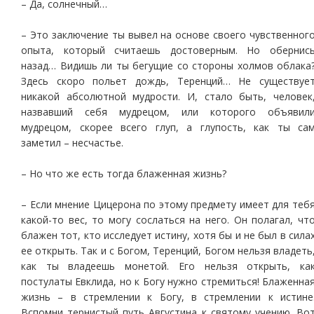
– Да, солнечный…
– Это заключение ты вывел на основе своего чувственног
опыта, который считаешь достоверным. Но обернис
назад… Видишь ли ты бегущие со стороны холмов облака
Здесь скоро польет дождь, Теренций… Не существуе
никакой абсолютной мудрости. И, стало быть, человек
назвавший себя мудрецом, или которого объявил
мудрецом, скорее всего глуп, а глупость, как ты са
заметил – несчастье.
– Но что же есть тогда блаженная жизнь?
– Если мнение Цицерона по этому предмету имеет для теб
какой-то вес, то могу сослаться на него. Он полагал, чт
блажен тот, кто исследует истину, хотя бы и не был в сила
ее открыть. Так и с Богом, Теренций, Богом нельзя владеть
как ты владеешь монетой. Его нельзя открыть, ка
постулаты Евклида, но к Богу нужно стремиться! Блаженна
жизнь – в стремлении к Богу, в стремлении к истине
Вспомни тернистый путь Августина к святому учению. Во