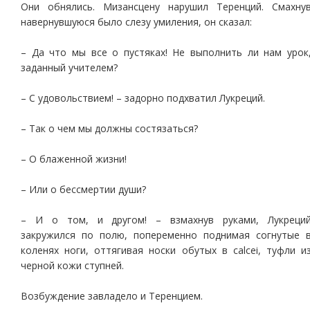
Они обнялись. Мизансцену нарушил Теренций. Смахну
навернувшуюся было слезу умиления, он сказал:
– Да что мы все о пустяках! Не выполнить ли нам урок
заданный учителем?
– С удовольствием! – задорно подхватил Лукреций.
– Так о чем мы должны состязаться?
– О блаженной жизни!
– Или о бессмертии души?
– И о том, и другом! – взмахнув руками, Лукреци
закружился по полю, попеременно поднимая согнутые 
коленях ноги, оттягивая носки обутых в calcei, туфли и
черной кожи ступней.
Возбуждение завладело и Теренцием.