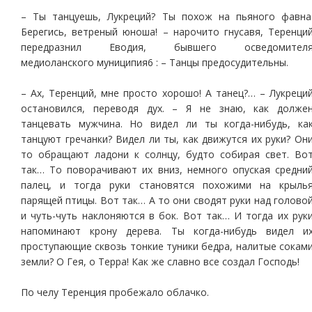
– Ты танцуешь, Лукреций? Ты похож на пьяного фавна
Берегись, ветреный юноша! – нарочито гнусавя, Теренци
передразнил Еводия, бывшего осведомител
медиоланского муниципия6 : – Танцы предосудительны.
– Ах, Теренций, мне просто хорошо! А танец?… – Лукреци
остановился, переводя дух. – Я не знаю, как долже
танцевать мужчина. Но видел ли ты когда-нибудь, ка
танцуют гречанки? Видел ли ты, как движутся их руки? Он
то обращают ладони к солнцу, будто собирая свет. Во
так… То поворачивают их вниз, немного опуская средни
палец, и тогда руки становятся похожими на крыль
парящей птицы. Вот так… А то они сводят руки над голово
и чуть-чуть наклоняются в бок. Вот так… И тогда их рук
напоминают крону дерева. Ты когда-нибудь видел и
проступающие сквозь тонкие туники бедра, налитые сокам
земли? О Гея, о Терра! Как же славно все создал Господь!
По челу Теренция пробежало облачко.