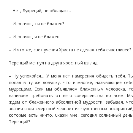
– Нет, Лукреций, не обладаю…
– И, значит, ты не блажен?
– И, значит, я не блажен.
– И что же, свет учения Христа не сделал тебя счастливее?
Теренций метнул на друга яростный взгляд.
– Ну успокойся… У меня нет намерения обидеть тебя. Т
попал в ту же ловушку, что и многие, называющие себ
мудрецами. Если мы объявляем блаженным человека, т
начинаем требовать от него совершенства во всем. М
ждем от блаженного абсолютной мудрости, забывая, чт
знания свои смертный черпает из чувственных восприятий
которые есть ничто. Скажи мне, сегодня солнечный день
Теренций?