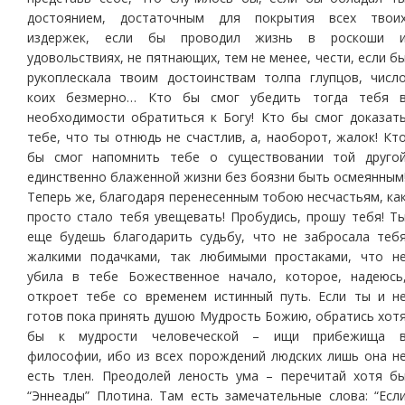
достоянием, достаточным для покрытия всех твои
издержек, если бы проводил жизнь в роскоши 
удовольствиях, не пятнающих, тем не менее, чести, если б
рукоплескала твоим достоинствам толпа глупцов, числ
коих безмерно… Кто бы смог убедить тогда тебя 
необходимости обратиться к Богу! Кто бы смог доказат
тебе, что ты отнюдь не счастлив, а, наоборот, жалок! Кт
бы смог напомнить тебе о существовании той друго
единственно блаженной жизни без боязни быть осмеянным
Теперь же, благодаря перенесенным тобою несчастьям, ка
просто стало тебя увещевать! Пробудись, прошу тебя! Т
еще будешь благодарить судьбу, что не забросала теб
жалкими подачками, так любимыми простаками, что н
убила в тебе Божественное начало, которое, надеюсь
откроет тебе со временем истинный путь. Если ты и н
готов пока принять душою Мудрость Божию, обратись хот
бы к мудрости человеческой – ищи прибежища 
философии, ибо из всех порождений людских лишь она н
есть тлен. Преодолей леность ума – перечитай хотя б
“Эннеады” Плотина. Там есть замечательные слова: “Есл