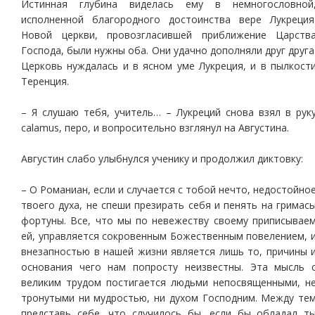
Истинная глубина виделась ему в немногословной
исполненной благородного достоинства вере Лукреция
Новой церкви, провозгласившей приближение Царств
Господа, были нужны оба. Они удачно дополняли друг друга
Церковь нуждалась и в ясном уме Лукреция, и в пылкост
Теренция.
– Я слушаю тебя, учитель… – Лукреций снова взял в рук
calamus, перо, и вопросительно взглянул на Августина.
Августин слабо улыбнулся ученику и продолжил диктовку:
– О Романиан, если и случается с тобой нечто, недостойно
твоего духа, не спеши презирать себя и пенять на гримас
фортуны. Все, что мы по невежеству своему приписывае
ей, управляется сокровенным Божественным повелением, 
внезапностью в нашей жизни является лишь то, причины 
основания чего нам попросту неизвестны. Эта мысль 
великим трудом постигается людьми непосвященными, н
тронутыми ни мудростью, ни духом Господним. Между те
представь себе, что случилось бы, если бы обладал т