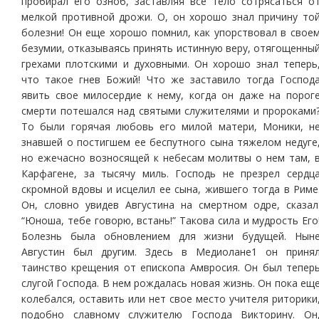
пробирал его озноб, заставляя все тело сотрясаться о
мелкой противной дрожи. О, он хорошо знал причину то
болезни! Он еще хорошо помнил, как упорствовал в свое
безумии, отказываясь принять истинную веру, отягощенны
грехами плотскими и духовными. Он хорошо знал теперь
что такое гнев Божий! Что же заставило тогда Господ
явить свое милосердие к нему, когда он даже на порог
смерти потешался над святыми служителями и пророками
То были горячая любовь его милой матери, Моники, н
знавшей о постигшем ее беспутного сына тяжелом недуге
но ежечасно возносящей к небесам молитвы о нем там, 
Карфагене, за тысячу миль. Господь не презрел сердц
скромной вдовы и исцелил ее сына, жившего тогда в Риме
Он, словно увидев Августина на смертном одре, сказал
“Юноша, тебе говорю, встань!” Такова сила и мудрость Его
Болезнь была обновлением для жизни будущей. Нын
Августин был другим. Здесь в Медиолане1 он приня
таинство крещения от епископа Амвросия. Он был тепер
слугой Господа. В нем рождалась новая жизнь. Он пока ещ
колебался, оставить или нет свое место учителя риторики
подобно славному служителю Господа Викторину. Он