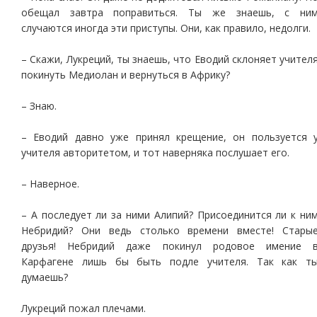
обещал завтра поправиться. Ты же знаешь, с ни
случаются иногда эти приступы. Они, как правило, недолги.
– Скажи, Лукреций, ты знаешь, что Еводий склоняет учител
покинуть Медиолан и вернуться в Африку?
– Знаю.
– Еводий давно уже принял крещение, он пользуется 
учителя авторитетом, и тот наверняка послушает его.
– Наверное.
– А последует ли за ними Алипий? Присоединится ли к ни
Небридий? Они ведь столько времени вместе! Стары
друзья! Небридий даже покинул родовое имение 
Карфагене лишь бы быть подле учителя. Так как т
думаешь?
Лукреций пожал плечами.