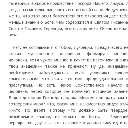
ты веришь в скорое пришествие Господа Нашего Иисуса. 
тогда ты сможешь лицезреть его во всей славе. Не думаеш
же ты, что этот опыт божественного откровения даст теб
меньше знаний о Боге, чем содержится в Святом Писании
Святое Писание, Теренций, всего лишь веха. Очень важна
веха.
– Нет, не соглашусь я с тобой, Лукреций. Прежде всего н
только чувственное восприятие формирует мнени
человека, хотя чужое мнение в качестве источника знани
твои академики также не признают. Ну да, академик
необходимо заблуждаются, если доверяют веща
сомнительным, что считается ими предосудительным 
преступным. Но есть некое Божественное начало 
человеке, через которое он получает истинное знание
Ведь вдохновил Господь пророка Моисея поведать нам 
сотворении мира? Кто, скажи мне, из смертных видел это
Никто. Но верят. Потому что должно быть твердое
незыблемое знание, не может не быть, – Теренци
передразнил друга. – это-то знание и давало силу идти н