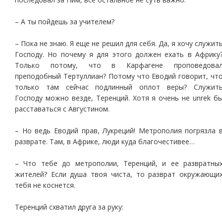
– А ты пойдешь за учителем?
– Пока не знаю. Я еще не решил для себя. Да, я хочу служит
Господу. Но почему я для этого должен ехать в Африку
Только потому, что в Карфагене проповедова
преподобный Тертуллиан? Потому что Еводий говорит, чт
только там сейчас подлинный оплот веры? Служит
Господу можно везде, Теренций. Хотя я очень не unrek б
расставаться с Августином.
– Но ведь Еводий прав, Лукреций! Метрополия погрязла 
разврате. Там, в Африке, люди куда благочестивее…
– Что тебе до метрополии, Теренций, и ее развратны
жителей? Если душа твоя чиста, то разврат окружающи
тебя не коснется.
Теренций схватил друга за руку: