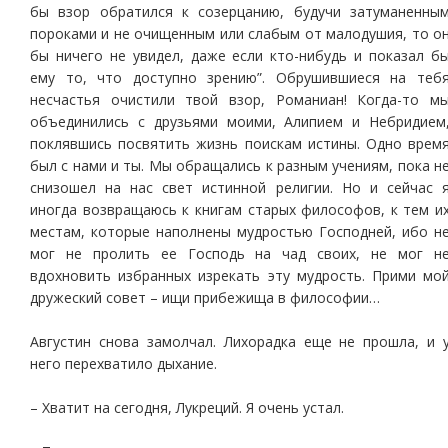
бы взор обратился к созерцанию, будучи затуманенны
пороками и не очищенным или слабым от малодушия, то о
бы ничего не увидел, даже если кто-нибудь и показал б
ему то, что доступно зрению”. Обрушившиеся на теб
несчастья очистили твой взор, Романиан! Когда-то м
объединились с друзьями моими, Алипием и Небридием
поклявшись посвятить жизнь поискам истины. Одно врем
был с нами и ты. Мы обращались к разным учениям, пока н
снизошел на нас свет истинной религии. Но и сейчас 
иногда возвращаюсь к книгам старых философов, к тем и
местам, которые наполнены мудростью Господней, ибо н
мог не пролить ее Господь на чад своих, не мог н
вдохновить избранных изрекать эту мудрость. Прими мо
дружеский совет – ищи прибежища в философии…
Августин снова замолчал. Лихорадка еще не прошла, и 
него перехватило дыхание.
– Хватит на сегодня, Лукреций. Я очень устал.