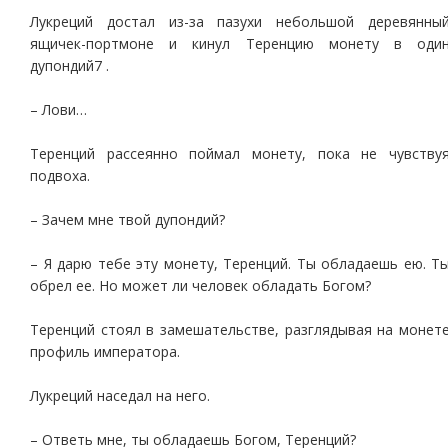
Лукреций достал из-за пазухи небольшой деревянны
ящичек-портмоне и кинул Теренцию монету в оди
дупондий7 .
– Лови…
Теренций рассеянно поймал монету, пока не чувству
подвоха.
– Зачем мне твой дупондий?
– Я дарю тебе эту монету, Теренций. Ты обладаешь ею. Т
обрел ее. Но может ли человек обладать Богом?
Теренций стоял в замешательстве, разглядывая на монет
профиль императора.
Лукреций наседал на него.
– Ответь мне, ты обладаешь Богом, Теренций?