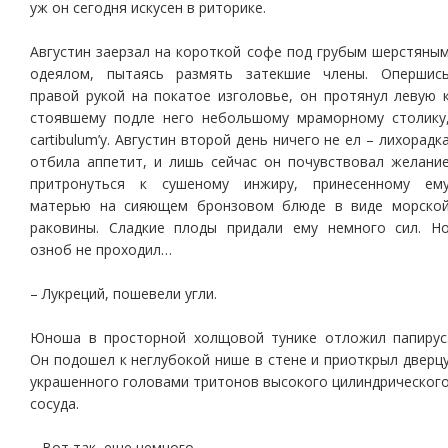
уж он сегодня искусен в риторике.
Августин заерзал на короткой софе под грубым шерстяны
одеялом, пытаясь размять затекшие члены. Опершис
правой рукой на покатое изголовье, он протянул левую 
стоявшему подле него небольшому мраморному столику
cartibulum’у. Августин второй день ничего не ел – лихорадк
отбила аппетит, и лишь сейчас он почувствовал желани
притронуться к сушеному инжиру, принесенному ем
матерью на сияющем бронзовом блюде в виде морско
раковины. Сладкие плоды придали ему немного сил. Н
озноб не проходил…
– Лукреций, пошевели угли.
Юноша в просторной холщовой тунике отложил папирус
Он подошел к неглубокой нише в стене и приоткрыл дверц
украшенного головами тритонов высокого цилиндрическог
сосуда.
– Вот так, еще немного…