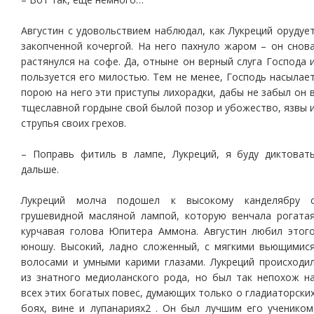
Августин с удовольствием наблюдал, как Лукреций орудуе
закопченной кочергой. На него пахнуло жаром – он снов
растянулся на софе. Да, отныне он верный слуга Господа 
пользуется его милостью. Тем не менее, Господь насылае
порою на него эти приступы лихорадки, дабы не забыл он 
тщеславной гордыне свой былой позор и убожество, язвы 
струпья своих грехов.
– Поправь фитиль в лампе, Лукреций, я буду диктоват
дальше.
Лукреций молча подошел к высокому канделябру 
грушевидной масляной лампой, которую венчала рогата
курчавая голова Юпитера Аммона. Августин любил этог
юношу. Высокий, ладно сложенный, с мягкими вьющимис
волосами и умными карими глазами. Лукреций происходи
из знатного медиоланского рода, но был так непохож н
всех этих богатых повес, думающих только о гладиаторски
боях, вине и лупанариях2 . Он был лучшим его учеником