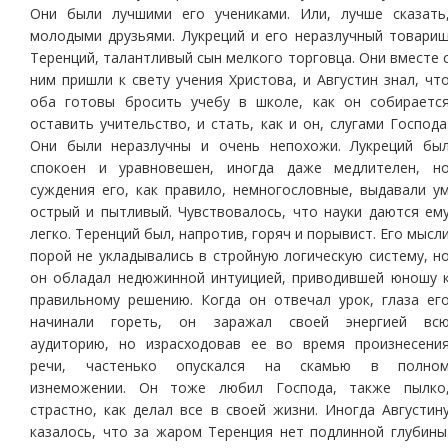
Они были лучшими его учениками. Или, лучше сказать
молодыми друзьями. Лукреций и его неразлучный товари
Теренций, талантливый сын мелкого торговца. Они вместе 
ним пришли к свету учения Христова, и Августин знал, чт
оба готовы бросить учебу в школе, как он собираетс
оставить учительство, и стать, как и он, слугами Господа
Они были неразлучны и очень непохожи. Лукреций бы
спокоен и уравновешен, иногда даже медлителен, н
суждения его, как правило, немногословные, выдавали у
острый и пытливый. Чувствовалось, что науки даются ем
легко. Теренций был, напротив, горяч и порывист. Его мысл
порой не укладывались в стройную логическую систему, н
он обладал недюжинной интуицией, приводившей юношу 
правильному решению. Когда он отвечал урок, глаза ег
начинали гореть, он заражал своей энергией вс
аудиторию, но израсходовав ее во время произнесени
речи, частенько опускался на скамью в полно
изнеможении. Он тоже любил Господа, также пылко
страстно, как делал все в своей жизни. Иногда Августин
казалось, что за жаром Теренция нет подлинной глубины