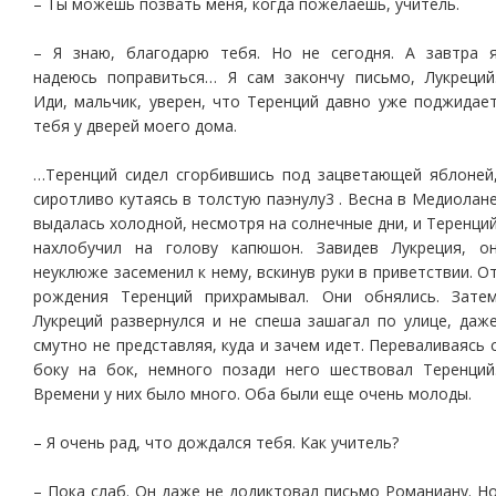
– Ты можешь позвать меня, когда пожелаешь, учитель.
– Я знаю, благодарю тебя. Но не сегодня. А завтра 
надеюсь поправиться… Я сам закончу письмо, Лукреций
Иди, мальчик, уверен, что Теренций давно уже поджидае
тебя у дверей моего дома.
…Теренций сидел сгорбившись под зацветающей яблоней
сиротливо кутаясь в толстую паэнулу3 . Весна в Медиолан
выдалась холодной, несмотря на солнечные дни, и Теренци
нахлобучил на голову капюшон. Завидев Лукреция, о
неуклюже засеменил к нему, вскинув руки в приветствии. О
рождения Теренций прихрамывал. Они обнялись. Зате
Лукреций развернулся и не спеша зашагал по улице, даж
смутно не представляя, куда и зачем идет. Переваливаясь 
боку на бок, немного позади него шествовал Теренций
Времени у них было много. Оба были еще очень молоды.
– Я очень рад, что дождался тебя. Как учитель?
– Пока слаб. Он даже не додиктовал письмо Романиану. Н