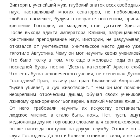
Викторин, ученейший муж, глубокий знаток всех свободны
наук, наставлявший многих сенаторов, не побоявшис
злобных насмешек, будучи в возрасте почтенном, приня
крещение Господне, як младенец став дитятей Христа
После выхода эдикта императора Юлиана, запрещавшег
христианам преподавание наук, Викторин, не раздумывая
отказался от учительства. Учительское место давно уж
тяготило Августина. Чему он мог научить своих учеников
Что было толку в том, что еще в молодые годы он д
последней буквы постиг “Десять категорий” Аристотеля
Что есть буква человеческого учения, не осененная Духо
Господним? Прав, тысячу раз прав блаженный Амвросий
“Буква убивает, а Дух животворит…” Чем он мог помоч
неокрепшим отроческим душам, обучая своих ученико
лживому красноречию? “Бог верен, а всякий человек лжив…
От него требовали научить их искусству отстаиват
людское мнение, а стало быть, ложь. Нет, пусть ищу
медиоланцы других торговцев словами для своих школяров
он же навсегда поступил на другую службу. Отныне он 
слуга Господень. Да вот и болезнь отнимает силы, и не та