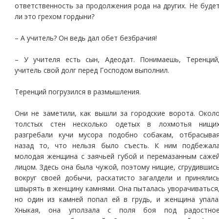
ответственность за продолжения рода на других. Не буде
ли это грехом гордыни?
– А учитель? Он ведь дал обет безбрачия!
– У учителя есть сын, Адеодат. Понимаешь, Теренций
учитель свой долг перед Господом выполнил.
Теренций погрузился в размышления.
Они не заметили, как вышли за городские ворота. Окол
толстых стен несколько одетых в лохмотья нищи
разгребали кучи мусора подобно собакам, отбрасыва
назад то, что нельзя было съесть. К ним подбежал
молодая женщина с заячьей губой и перемазанным саже
лицом. Здесь она была чужой, поэтому нищие, сгрудившис
вокруг своей добычи, раскатисто загалдели и принялис
швырять в женщину камнями. Она пыталась уворачиваться
но один из камней попал ей в грудь, и женщина упала
Хныкая, она уползала с поля боя под радостно