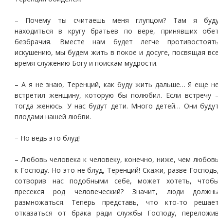
– Почему ты считаешь меня глупцом? Там я буд
находиться в кругу братьев по вере, принявших обе
безбрачия. Вместе нам будет легче противостоят
искушению, мы будем жить в покое и досуге, посвящая вс
время служению Богу и поискам мудрости.
– А я не знаю, Теренций, как буду жить дальше… Я еще н
встретил женщину, которую бы полюбил. Если встречу 
тогда женюсь. У нас будут дети. Много детей… Они буду
плодами нашей любви.
– Но ведь это блуд!
– Любовь человека к человеку, конечно, ниже, чем любов
к Господу. Но это не блуд, Теренций! Скажи, разве Господь
сотворив нас подобными себе, может хотеть, чтоб
пресекся род человеческий? Значит, люди должн
размножаться. Теперь представь, что кто-то решае
отказаться от брака ради службы Господу, переложи