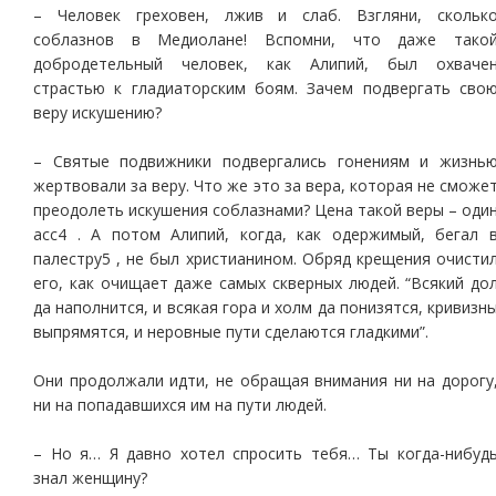
– Человек греховен, лжив и слаб. Взгляни, скольк
соблазнов в Медиолане! Вспомни, что даже тако
добродетельный человек, как Алипий, был охваче
страстью к гладиаторским боям. Зачем подвергать сво
веру искушению?
– Святые подвижники подвергались гонениям и жизнь
жертвовали за веру. Что же это за вера, которая не сможе
преодолеть искушения соблазнами? Цена такой веры – оди
асс4 . А потом Алипий, когда, как одержимый, бегал 
палестру5 , не был христианином. Обряд крещения очисти
его, как очищает даже самых скверных людей. “Всякий до
да наполнится, и всякая гора и холм да понизятся, кривизн
выпрямятся, и неровные пути сделаются гладкими”.
Они продолжали идти, не обращая внимания ни на дорогу
ни на попадавшихся им на пути людей.
– Но я… Я давно хотел спросить тебя… Ты когда-нибуд
знал женщину?