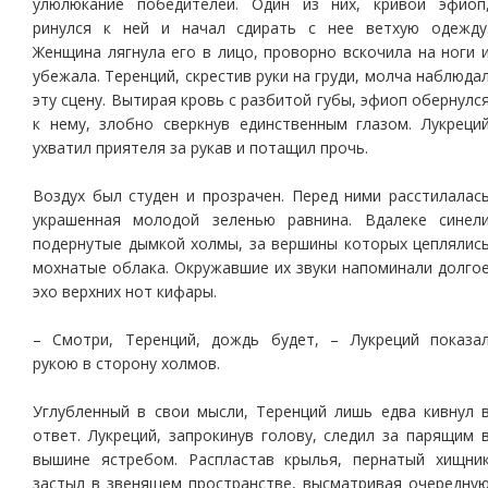
улюлюкание победителей. Один из них, кривой эфиоп
ринулся к ней и начал сдирать с нее ветхую одежду
Женщина лягнула его в лицо, проворно вскочила на ноги 
убежала. Теренций, скрестив руки на груди, молча наблюда
эту сцену. Вытирая кровь с разбитой губы, эфиоп обернулс
к нему, злобно сверкнув единственным глазом. Лукреци
ухватил приятеля за рукав и потащил прочь.
Воздух был студен и прозрачен. Перед ними расстилалас
украшенная молодой зеленью равнина. Вдалеке синел
подернутые дымкой холмы, за вершины которых цеплялис
мохнатые облака. Окружавшие их звуки напоминали долго
эхо верхних нот кифары.
– Смотри, Теренций, дождь будет, – Лукреций показа
рукою в сторону холмов.
Углубленный в свои мысли, Теренций лишь едва кивнул 
ответ. Лукреций, запрокинув голову, следил за парящим 
вышине ястребом. Распластав крылья, пернатый хищни
застыл в звенящем пространстве, высматривая очередну