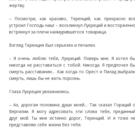
жертву.
– Посмотри, как красиво, Теренций, как прекрасно вс
устроил Господь наш! – воскликнул Лукреций и восторженн
встряхнул за плечи нахмурившегося товарища.
Взгляд Теренция был серьезен и печален.
– Я очень люблю тебя, Лукреций. Поверь мне. Я хотел б
никогда не расставаться с тобой. Никогда. Я предпочел б
смерть расставанию… Как когда-то Орест и Пилад выбрал
смерть, лишь бы не жить порознь.
Глаза Лукреция увлажнились.
– Ах, дорогая половина души моей… Так сказал Гораций 
Вергилии. Я могу адресовать эти слова тебе, преданны
друг мой. Ты мне истинно дорог, Теренций. И я тоже н
представляю себе жизни без тебя.