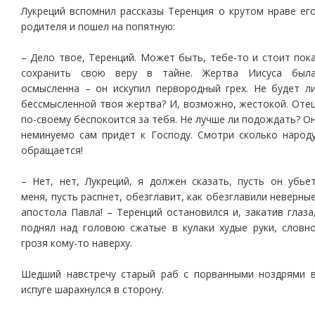
Лукреций вспомнил рассказы Теренция о крутом нраве ег
родителя и пошел на попятную:
– Дело твое, Теренций. Может быть, тебе-то и стоит пок
сохранить свою веру в тайне. Жертва Иисуса был
осмысленна – он искупил первородный грех. Не будет л
бессмысленной твоя жертва? И, возможно, жестокой. Оте
по-своему беспокоится за тебя. Не лучше ли подождать? О
неминуемо сам придет к Господу. Смотри сколько народ
обращается!
– Нет, нет, Лукреций, я должен сказать, пусть он убье
меня, пусть распнет, обезглавит, как обезглавили неверны
апостола Павла! – Теренций остановился и, закатив глаза
поднял над головою сжатые в кулаки худые руки, словн
грозя кому-то наверху.
Шедший навстречу старый раб с порванными ноздрями 
испуге шарахнулся в сторону.