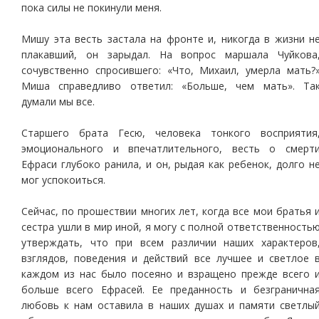
пока силы не покинули меня.
Мишу эта весть застала на фронте и, никогда в жизни н
плакавший, он зарыдал. На вопрос маршала Чуйкова
сочувственно спросившего: «Что, Михаил, умерла мать?
Миша справедливо ответил: «Больше, чем мать». Та
думали мы все.
Старшего брата Гесю, человека тонкого восприятия
эмоционального и впечатлительного, весть о смерт
Ефраси глубоко ранила, и он, рыдая как ребенок, долго н
мог успокоиться.
Сейчас, по прошествии многих лет, когда все мои братья 
сестра ушли в мир иной, я могу с полной ответственность
утверждать, что при всем различии наших характеров
взглядов, поведения и действий все лучшее и светлое 
каждом из нас было посеяно и взращено прежде всего 
больше всего Ефрасей. Ее преданность и безгранична
любовь к нам оставила в наших душах и памяти светлы