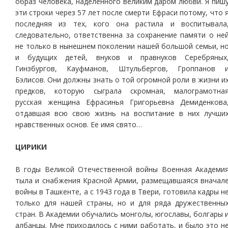
образ человека, наделенного великим даром любви. Я пиш
эти строки через 57 лет после смерти Ефраси потому, что 
последняя из тех, кого она растила и воспитывала
следовательно, ответственна за сохранение памяти о не
не только в нынешнем поколении нашей большой семьи, н
и будущих детей, внуков и правнуков Серебряных
Гинзбургов, Кауфманов, Штульбергов, Гроппанов 
Бэлисов. Они должны знать о той огромной роли в жизни и
предков, которую сыграла скромная, малограмотна
русская женщина Ефрасинья Григорьевна Демиденкова
отдавшая всю свою жизнь на воспитание в них лучши
нравственных основ. Ее имя свято…
ЦИРИКИ
В годы Великой Отечественной войны Военная Академи
тыла и снабжения Красной Армии, размещавшаяся вначал
войны в Ташкенте, а с 1943 года в Твери, готовила кадры н
только для нашей страны, но и для ряда дружественны
стран. В Академии обучались монголы, югославы, болгары 
албанцы. Мне приходилось с ними работать, и было это н