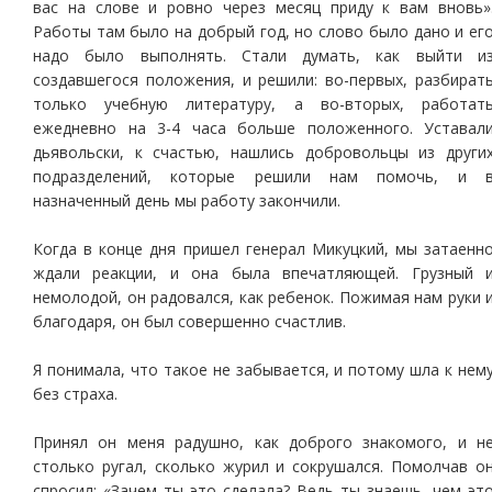
вас на слове и ровно через месяц приду к вам вновь»
Работы там было на добрый год, но слово было дано и ег
надо было выполнять. Стали думать, как выйти и
создавшегося положения, и решили: во-первых, разбират
только учебную литературу, а во-вторых, работат
ежедневно на 3-4 часа больше положенного. Уставал
дьявольски, к счастью, нашлись добровольцы из други
подразделений, которые решили нам помочь, и 
назначенный день мы работу закончили.
Когда в конце дня пришел генерал Микуцкий, мы затаенн
ждали реакции, и она была впечатляющей. Грузный 
немолодой, он радовался, как ребенок. Пожимая нам руки 
благодаря, он был совершенно счастлив.
Я понимала, что такое не забывается, и потому шла к нем
без страха.
Принял он меня радушно, как доброго знакомого, и н
столько ругал, сколько журил и сокрушался. Помолчав о
спросил: «Зачем ты это сделала? Ведь ты знаешь, чем эт