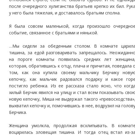
после очередного хулиганства братьев крепко их бил. Рук
у него была тяжелая, и доставалось братьям сполна.
Я была совсем маленькой, когда произошло очередно
событие, связанное с братьями и нянькой.
…Мы сидели за обеденным столом. В комнате царил
тишина, за едой разговаривать запрещалось. Неожиданн
на пороге комнаты появилась средних лет женщина
которая, обратившись к отцу, плача и причитая, поведала 
том, как она купила своему мальчику Берчику нову
кепочку, как мальчик радовался подарку и какое гор
постигло ребенка. Из ее рассказа стало ясно, что когд
хилый Берчик явился на улицу и стал всем показывать сво
новую кепочку, Миша не выдержал такого «превосходства»
выхватил кепочку и, помочившись в нее, водрузил на голов
Берчика.
Женщина умолкла, продолжая всхлипывать. В комнат
воцарилась зловещая тишина. И тогда отец встал из-з