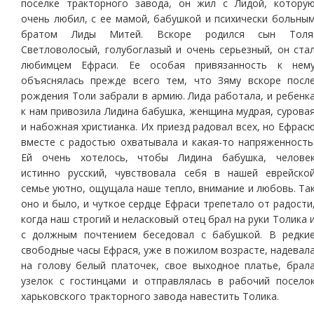
поселке тракторного завода, он жил с Лидой, котору
очень любил, с ее мамой, бабушкой и психически больны
братом Лиды Митей. Вскоре родился сын Толя
Светловолосый, голубоглазый и очень серьезный, он ста
любимцем Ефраси. Ее особая привязанность к нем
объяснялась прежде всего тем, что Зяму вскоре посл
рождения Толи забрали в армию. Лида работала, и ребенк
к нам привозила Лидина бабушка, женщина мудрая, сурова
и набожная христианка. Их приезд радовал всех, но Ефрас
вместе с радостью охватывала и какая-то напряженность
Ей очень хотелось, чтобы Лидина бабушка, челове
истинно русский, чувствовала себя в нашей еврейско
семье уютно, ощущала наше тепло, внимание и любовь. Та
оно и было, и чуткое сердце Ефраси трепетало от радости
когда наш строгий и неласковый отец брал на руки Толика 
с должным почтением беседовал с бабушкой. В редки
свободные часы Ефрася, уже в пожилом возрасте, надевал
на голову белый платочек, свое выходное платье, брал
узелок с гостинцами и отправлялась в рабочий посело
харьковского тракторного завода навестить Толика.