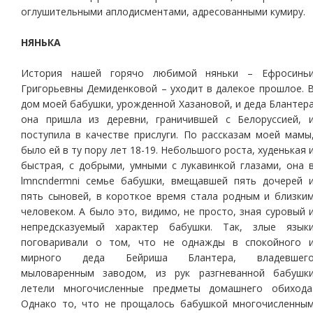
оглушительными аплодисментами, адресованными кумиру.
НЯНЬКА
История нашей горячо любимой няньки – Ефросинь
Григорьевны Демиденковой – уходит в далекое прошлое. 
дом моей бабушки, урожденной Хазановой, и деда Блантер
она пришла из деревни, граничившей с Белоруссией, 
поступила в качестве прислуги. По рассказам моей мамы
было ей в ту пору лет 18-19. Небольшого роста, худенькая 
быстрая, с добрыми, умными с лукавинкой глазами, она 
lmncndermni семье бабушки, вмещавшей пять дочерей 
пять сыновей, в короткое время стала родным и близки
человеком. А было это, видимо, не просто, зная суровый 
непредсказуемый характер бабушки. Так, злые язык
поговаривали о том, что не однажды в спокойного 
мирного деда Бейриша Блантера, владевшег
мыловаренным заводом, из рук разгневанной бабушк
летели многочисленные предметы домашнего обихода
Однако то, что не прощалось бабушкой многочисленны