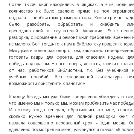
Сотни тысяч книг находились в ящиках, а еще больше
количество их было свалено прямо на пол огромног
подвала – необъятных размеров гора. Книги срочно над
было разобрать, обработать и снабдить им
преподавателей и слушателей Академии. Естественно
разборка, оформление и ремонт книг требовали времени 
не малого. Вот тогда-то к нам в библиотеку пришел генера
Микуцкий и повел разговор о том, как важно своевременн
готовить кадры для фронта, для спасения Родины, дл
победы над врагом. Но все теперь, дескать, зависит тольк
от нас, работников библиотеки, т.к. без учебников 
учебных пособий, без специальной литературы не
возможности приступить к занятиям.
К концу беседы мы уже были совершенно убеждены в том
что именно мы и только мы, можем приблизить час победы
И потому когда генерал, обратившись ко мне, спроси
сколько нужно времени для полной разборки книг, 
назвала совершенно нереальный срок – один месяц. О
удивленно посмотрел на меня, улыбнулся и сказал: «Я ловл