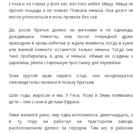
стола и на глазах у всех нас жестоко избил Мишу. Миша н
просил пощады и не плакал. Плакала нянька. Она долго н
могла успокоиться и ночь провела без сна.
Да, росли братья далеко не ангелами и не однажды
дождавшись темноты, они после очередной драк
приходили в кровь избитые и ждали момента, когда в кухн
или ванной комнате останется только нянька. Тогда он
тихо пробирались в дом, и нянька, обмыв их ссадины 
царапины, рвала старенькую простынку для перевязки.
Зная крутой нрав нашего отца, она неоднократн
лжесвидетельствовала в пользу братьев.
Шли годы, выросли и мы. У Геси, Розы и Зямы появилис
дети – они стали и детьми Ефраси.
Зяма женился рано, ему едва исполнилось девятнадцать, 
в ту пору он работал на тракторном заводе
расположенном далеко за городом. Там же, в рабоче