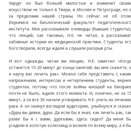
Хирург он был божьей милостью и знаменит свои
искусством не только в Твери, в Москве и Петрограде, но 
за пределами нашей страны. Но сейчас не об этом
Вернемся на биологический факультет педагогическог
института. Мне рассказывали очевидцы (бывшие студенты)
что лекций, как таковых, Н.К. не читал, а рассказыва
забавные истории из медицинской практики. Студенты ег
боготворили, всегда ждали и слушали раскрыв рты.
И вот однажды, читая им лекцию, Н.К. заметил: «Когд
останется 15-20 минут до конца занятий, вы мне скажете, 
я научу вас лечить рак». Можно себе представить с каки
напряжением, интересом и нетерпением студенты, верне
студентки, потому что после войны юношей на биофак
почти не было, ждали этого момента. И, конечно, не за 1
минут, а за все 30 начали уговаривать Н.К. учить их лечени
рака. А он окинул взглядом аудиторию, улыбнулся и сказал
«Дуры вы девки, дуры. Да если бы я знал, как лечить рак, та
разве бы я с вами, дурехами, здесь сидел? Да меня б
усадили в золотую колесницу и возили по всему миру, а я б