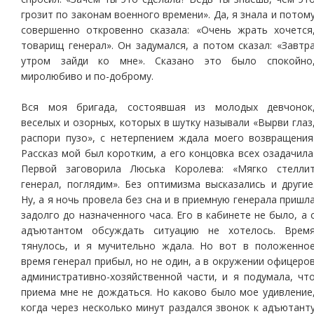
грозит по законам военного времени». Да, я знала и потом
совершенно откровенно сказала: «Очень жрать хочется
товарищ генерал». Он задумался, а потом сказал: «Завтр
утром зайди ко мне». Сказано это было спокойно
миролюбиво и по-доброму.
Вся моя бригада, состоявшая из молодых девчонок
веселых и озорных, которых в шутку называли «Вырви глаз
распори пузо», с нетерпением ждала моего возвращения
Рассказ мой был коротким, а его концовка всех озадачила
Первой заговорила Люська Королева: «Мягко стелли
генерал, поглядим». Без оптимизма высказались и другие
Ну, а я ночь провела без сна и в приемную генерала пришл
задолго до назначенного часа. Его в кабинете не было, а 
адъютантом обсуждать ситуацию не хотелось. Врем
тянулось, и я мучительно ждала. Но вот в положенно
время генерал прибыл, но не один, а в окружении офицеро
административно-хозяйственной части, и я подумала, чт
приема мне не дождаться. Но каково было мое удивление
когда через несколько минут раздался звонок к адъютант