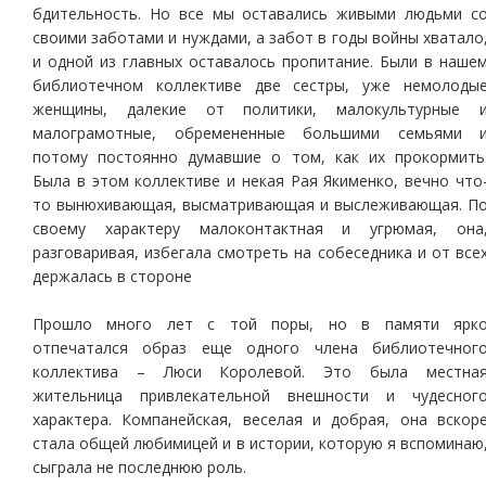
бдительность. Но все мы оставались живыми людьми с
своими заботами и нуждами, а забот в годы войны хватало
и одной из главных оставалось пропитание. Были в наше
библиотечном коллективе две сестры, уже немолоды
женщины, далекие от политики, малокультурные 
малограмотные, обремененные большими семьями 
потому постоянно думавшие о том, как их прокормить
Была в этом коллективе и некая Рая Якименко, вечно что
то вынюхивающая, высматривающая и выслеживающая. П
своему характеру малоконтактная и угрюмая, она
разговаривая, избегала смотреть на собеседника и от все
держалась в стороне
Прошло много лет с той поры, но в памяти ярк
отпечатался образ еще одного члена библиотечног
коллектива – Люси Королевой. Это была местна
жительница привлекательной внешности и чудесног
характера. Компанейская, веселая и добрая, она вскор
стала общей любимицей и в истории, которую я вспоминаю
сыграла не последнюю роль.