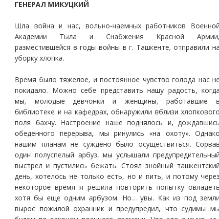
ГЕНЕРАЛ МИКУЦКИЙ
Шла война и нас, вольно-наемных работников Военно
Академии Тыла и Снабжения Красной Армии
разместившейся в годы войны в г. Ташкенте, отправили н
уборку хлопка.
Время было тяжелое, и постоянное чувство голода нас н
покидало. Можно себе представить нашу радость, когд
мы, молодые девчонки и женщины, работавшие 
библиотеке и на кафедрах, обнаружили вблизи хлопковог
поля бахчу. Настроение наше поднялось и, дождавшис
обеденного перерыва, мы ринулись «на охоту». Однак
нашим планам не суждено было осуществиться. Сорва
один полуспелый арбуз, мы услышали предупредительны
выстрел и пустились бежать. Стоял знойный ташкентски
день, хотелось не только есть, но и пить, и потому чере
некоторое время я решила повторить попытку овладет
хотя бы еще одним арбузом. Но… увы. Как из под земл
вырос пожилой охранник и предупредил, что судимы м