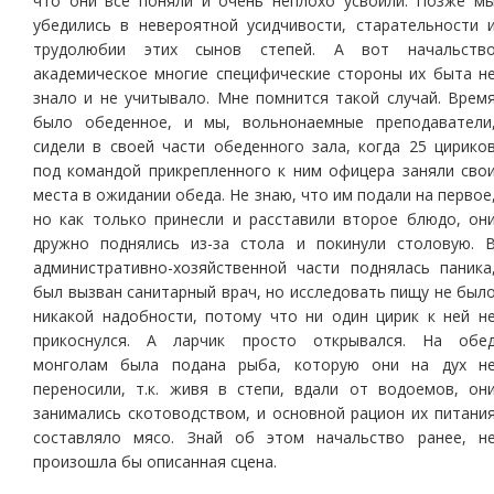
что они все поняли и очень неплохо усвоили. Позже м
убедились в невероятной усидчивости, старательности 
трудолюбии этих сынов степей. А вот начальств
академическое многие специфические стороны их быта н
знало и не учитывало. Мне помнится такой случай. Врем
было обеденное, и мы, вольнонаемные преподаватели
сидели в своей части обеденного зала, когда 25 цирико
под командой прикрепленного к ним офицера заняли сво
места в ожидании обеда. Не знаю, что им подали на первое
но как только принесли и расставили второе блюдо, он
дружно поднялись из-за стола и покинули столовую. 
административно-хозяйственной части поднялась паника
был вызван санитарный врач, но исследовать пищу не был
никакой надобности, потому что ни один цирик к ней н
прикоснулся. А ларчик просто открывался. На обе
монголам была подана рыба, которую они на дух н
переносили, т.к. живя в степи, вдали от водоемов, он
занимались скотоводством, и основной рацион их питани
составляло мясо. Знай об этом начальство ранее, н
произошла бы описанная сцена.