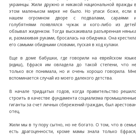
украинцы. Жили дружно и никакой национальной вражды 
этом маленьком мирке не было. Но упаси боже, если 
нашем огромном дворе с подвалами, сараями 
голубятнями появлялся чужак и кого-либо из дете
обзывал жиденком. Тогда выскакивала разъяренная няньк
и, размахивая руками, бросалась на обидчика. Она крестил
его самыми обидными словами, пуская в ход кулаки.
Еще в доме бабушки, где говорили на еврейском язык
(идиш), Ефрася им овладела до такой степени, что н
только все понимала, но и очень хорошо говорила. Мн
вспоминается случай из моего далекого детства.
В начале тридцатых годов, когда правительство решил
строить в качестве фундамента социализма промышленны
гиганты за счет личных сбережений граждан, был арестова
отец.
Жили мы в ту пору сытно, но не богато. О том, что в семь
есть драгоценности, кроме мамы знала только Ефрася