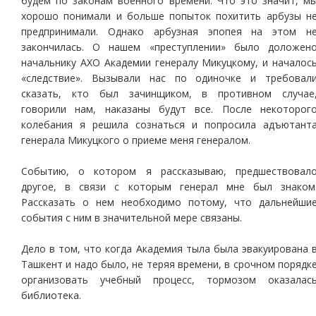
будем по законам военного времени. Что это значит, м
хорошо понимали и больше попыток похитить арбузы н
предпринимали. Однако арбузная эпопея на этом н
закончилась. О нашем «преступлении» было доложен
начальнику АХО Академии генералу Микуцкому, и началос
«следствие». Вызывали нас по одиночке и требовал
сказать, кто был зачинщиком, в противном случае
говорили нам, наказаны будут все. После некоторог
колебания я решила сознаться и попросила адъютант
генерала Микуцкого о приеме меня генералом.
Событию, о котором я рассказываю, предшествовал
другое, в связи с которым генерал мне был знаком
Рассказать о нем необходимо потому, что дальнейши
события с ним в значительной мере связаны.
Дело в том, что когда Академия тыла была эвакуирована 
Ташкент и надо было, не теряя времени, в срочном порядк
организовать учебный процесс, тормозом оказалас
библиотека.