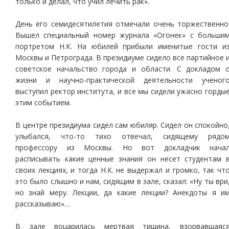
только и делал, что учил лечить рак».
День его семидесятилетия отмечали очень торжественно
Вышел специальный номер журнала «Огонек» с больши
портретом Н.К. На юбилей прибыли именитые гости и
Москвы и Петрограда. В президиуме сидело все партийное 
советское начальство города и области. С докладом 
жизни и научно-практической деятельности ученог
выступил ректор института, и все мы сидели ужасно горды
этим событием.
В центре президиума сидел сам юбиляр. Сидел он спокойно
улыбался, что-то тихо отвечал, сидящему рядо
профессору из Москвы. Но вот докладчик нача
расписывать какие ценные знания он несет студентам 
своих лекциях, и тогда Н.К. не выдержал и громко, так чт
это было слышно и нам, сидящим в зале, сказал: «Ну ты ври
но знай меру. Лекции, да какие лекции? Анекдоты я и
рассказываю»…
В зале воцарилась мертвая тишина, взорвавшаяс