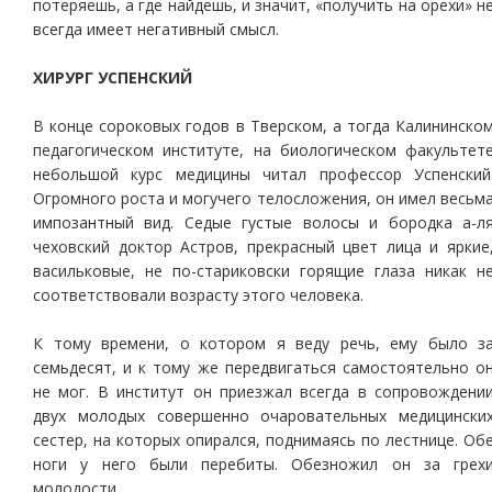
потеряешь, а где найдешь, и значит, «получить на орехи» н
всегда имеет негативный смысл.
ХИРУРГ УСПЕНСКИЙ
В конце сороковых годов в Тверском, а тогда Калининско
педагогическом институте, на биологическом факультет
небольшой курс медицины читал профессор Успенский
Огромного роста и могучего телосложения, он имел весьм
импозантный вид. Седые густые волосы и бородка а-л
чеховский доктор Астров, прекрасный цвет лица и яркие
васильковые, не по-стариковски горящие глаза никак н
соответствовали возрасту этого человека.
К тому времени, о котором я веду речь, ему было з
семьдесят, и к тому же передвигаться самостоятельно о
не мог. В институт он приезжал всегда в сопровождени
двух молодых совершенно очаровательных медицински
сестер, на которых опирался, поднимаясь по лестнице. Об
ноги у него были перебиты. Обезножил он за грех
молодости.