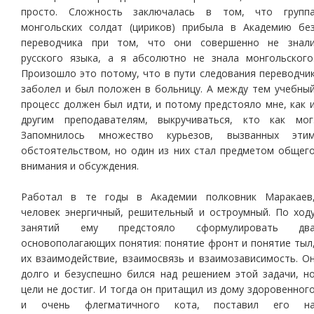
просто. Сложность заключалась в том, что групп
монгольских солдат (цириков) прибыла в Академию бе
переводчика при том, что они совершенно не знал
русского языка, а я абсолютно не знала монгольского
Произошло это потому, что в пути следования переводчи
заболел и был положен в больницу. А между тем учебны
процесс должен был идти, и потому предстояло мне, как 
другим преподавателям, выкручиваться, кто как мог
Запомнилось множество курьезов, вызванных эти
обстоятельством, но один из них стал предметом общег
внимания и обсуждения.
Работал в те годы в Академии полковник Маракаев
человек энергичный, решительный и остроумный. По ход
занятий ему предстояло сформулировать дв
основополагающих понятия: понятие фронт и понятие тыл
их взаимодействие, взаимосвязь и взаимозависимость. О
долго и безуспешно бился над решением этой задачи, н
цели не достиг. И тогда он притащил из дому здоровенног
и очень флегматичного кота, поставил его н