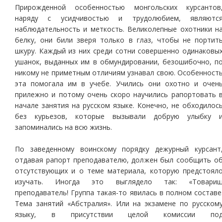
Прирожденной особенностью монгольских курсантов
наряду с усидчивостью и трудолюбием, являютс
наблюдательность и меткость. Великолепные охотники н
белку, они били зверя только в глаз, чтобы не портит
шкуру. Каждый из них среди сотни совершенно одинаковы
ушанок, выданных им в обмундировании, безошибочно, п
никому не приметным отличиям узнавал свою. Особенност
эта помогала им в учебе. Учились они охотно и очен
прилежно и потому очень скоро научились рапортовать 
начале занятия на русском языке. Конечно, не обходилос
без курьезов, которые вызывали добрую улыбку 
запоминались на всю жизнь.
По заведенному воинскому порядку дежурный курсант
отдавая рапорт преподавателю, должен был сообщить о
отсутствующих и о теме материала, которую предстоял
изучать. Иногда это выглядело так: «Товари
преподаватель! Группа такая-то явилась в полном составе
Тема занятий «Абстралия». Или на экзамене по русском
языку, в присутствии целой комиссии по