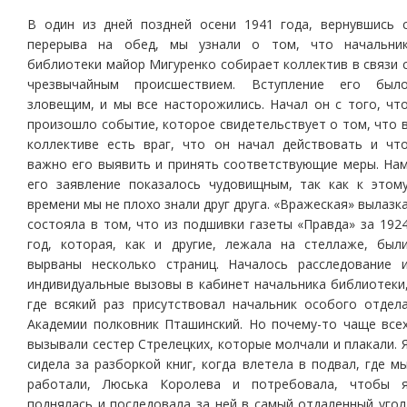
В один из дней поздней осени 1941 года, вернувшись 
перерыва на обед, мы узнали о том, что начальни
библиотеки майор Мигуренко собирает коллектив в связи 
чрезвычайным происшествием. Вступление его был
зловещим, и мы все насторожились. Начал он с того, чт
произошло событие, которое свидетельствует о том, что 
коллективе есть враг, что он начал действовать и чт
важно его выявить и принять соответствующие меры. На
его заявление показалось чудовищным, так как к этом
времени мы не плохо знали друг друга. «Вражеская» вылазк
состояла в том, что из подшивки газеты «Правда» за 192
год, которая, как и другие, лежала на стеллаже, был
вырваны несколько страниц. Началось расследование 
индивидуальные вызовы в кабинет начальника библиотеки
где всякий раз присутствовал начальник особого отдел
Академии полковник Пташинский. Но почему-то чаще все
вызывали сестер Стрелецких, которые молчали и плакали. 
сидела за разборкой книг, когда влетела в подвал, где м
работали, Люська Королева и потребовала, чтобы 
поднялась и последовала за ней в самый отдаленный угол