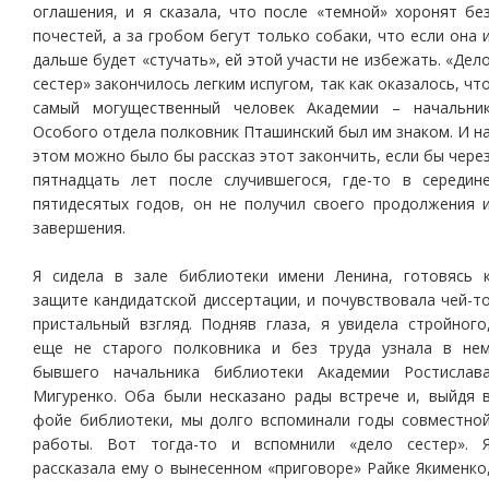
оглашения, и я сказала, что после «темной» хоронят бе
почестей, а за гробом бегут только собаки, что если она 
дальше будет «стучать», ей этой участи не избежать. «Дел
сестер» закончилось легким испугом, так как оказалось, чт
самый могущественный человек Академии – начальни
Особого отдела полковник Пташинский был им знаком. И н
этом можно было бы рассказ этот закончить, если бы чере
пятнадцать лет после случившегося, где-то в середин
пятидесятых годов, он не получил своего продолжения 
завершения.
Я сидела в зале библиотеки имени Ленина, готовясь 
защите кандидатской диссертации, и почувствовала чей-т
пристальный взгляд. Подняв глаза, я увидела стройного
еще не старого полковника и без труда узнала в не
бывшего начальника библиотеки Академии Ростислав
Мигуренко. Оба были несказано рады встрече и, выйдя 
фойе библиотеки, мы долго вспоминали годы совместно
работы. Вот тогда-то и вспомнили «дело сестер». 
рассказала ему о вынесенном «приговоре» Райке Якименко