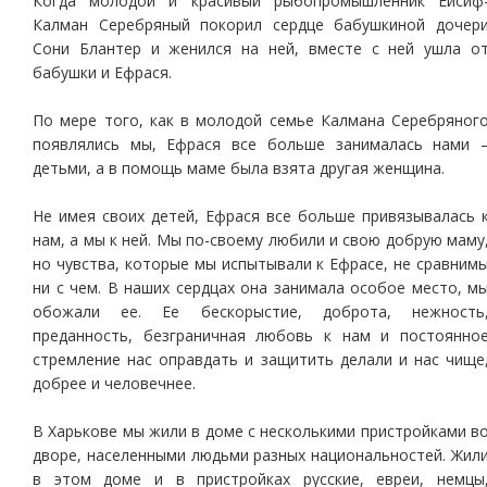
Когда молодой и красивый рыбопромышленник Ейсиф
Калман Серебряный покорил сердце бабушкиной дочер
Сони Блантер и женился на ней, вместе с ней ушла о
бабушки и Ефрася.
По мере того, как в молодой семье Калмана Серебряног
появлялись мы, Ефрася все больше занималась нами 
детьми, а в помощь маме была взята другая женщина.
Не имея своих детей, Ефрася все больше привязывалась 
нам, а мы к ней. Мы по-своему любили и свою добрую маму
но чувства, которые мы испытывали к Ефрасе, не сравним
ни с чем. В наших сердцах она занимала особое место, м
обожали ее. Ее бескорыстие, доброта, нежность
преданность, безграничная любовь к нам и постоянно
стремление нас оправдать и защитить делали и нас чище
добрее и человечнее.
В Харькове мы жили в доме с несколькими пристройками в
дворе, населенными людьми разных национальностей. Жил
в этом доме и в пристройках русские, евреи, немцы