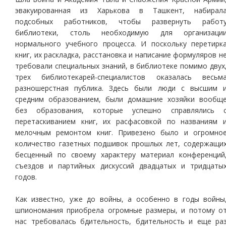
эвакуированная из Харькова в Ташкент, набирал
подсобных работников, чтобы развернуть работ
библиотеки, столь необходимую для организаци
нормального учебного процесса. И поскольку перетирк
книг, их раскладка, расстановка и написание формуляров н
требовали специальных знаний, в библиотеке помимо двух
трех библиотекарей-специалистов оказалась весьм
разношерстная публика. Здесь были люди с высшим 
средним образованием, были домашние хозяйки вообщ
без образования, которые успешно справлялись 
перетаскиванием книг, их расфасовкой по названиям 
мелочным ремонтом книг. Привезено было и огромно
количество газетных подшивок прошлых лет, содержащи
бесценный по своему характеру материал конференций
съездов и партийных дискуссий двадцатых и тридцаты
годов.
Как известно, уже до войны, а особенно в годы войны
шпиономания приобрела огромные размеры, и потому о
нас требовалась бдительность, бдительность и еще ра