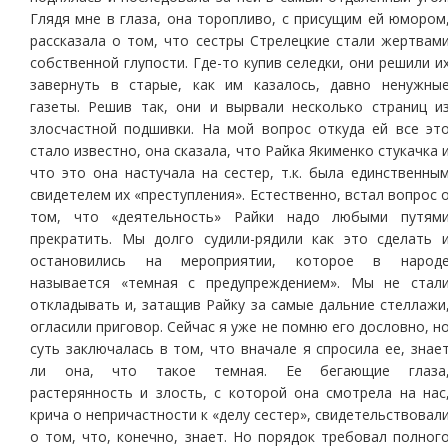
Глядя мне в глаза, она торопливо, с присущим ей юмором
рассказала о том, что сестры Стрелецкие стали жертвам
собственной глупости. Где-то купив селедки, они решили и
завернуть в старые, как им казалось, давно ненужны
газеты. Решив так, они и вырвали несколько страниц и
злосчастной подшивки. На мой вопрос откуда ей все эт
стало известно, она сказала, что Райка Якименко стукачка 
что это она настучала на сестер, т.к. была единственны
свидетелем их «преступления». Естественно, встал вопрос 
том, что «деятельность» Райки надо любыми путям
прекратить. Мы долго судили-рядили как это сделать 
остановились на мероприятии, которое в народ
называется «темная с предупреждением». Мы не стал
откладывать и, затащив Райку за самые дальние стеллажи
огласили приговор. Сейчас я уже не помню его дословно, н
суть заключалась в том, что вначале я спросила ее, знае
ли она, что такое темная. Ее бегающие глаза
растерянность и злость, с которой она смотрела на нас
крича о непричастности к «делу сестер», свидетельствовал
о том, что, конечно, знает. Но порядок требовал полног