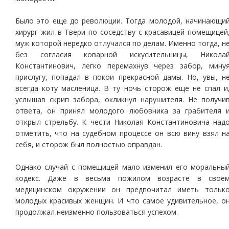
Было это еще до революции. Тогда молодой, начинающи
хирург жил в Твери по соседству с красавицей помещицей
муж которой нередко отлучался по делам. Именно тогда, н
без согласия коварной искусительницы, Никола
Константинович, легко перемахнув через забор, мину
прислугу, попадал в покои прекрасной дамы. Но, увы, н
всегда коту масленица. В ту ночь сторож еще не спал и
услышав скрип забора, окликнул нарушителя. Не получи
ответа, он принял молодого любовника за грабителя 
открыл стрельбу. К чести Николая Константиновича над
отметить, что на судебном процессе он всю вину взял н
себя, и сторож был полностью оправдан.
Однако случай с помещицей мало изменил его моральны
кодекс. Даже в весьма пожилом возрасте в свое
медицинском окружении он предпочитал иметь тольк
молодых красивых женщин. И что самое удивительное, о
продолжал неизменно пользоваться успехом.