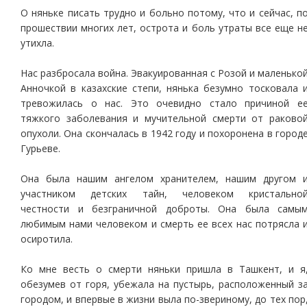
О няньке писать трудно и больно потому, что и сейчас, п
прошествии многих лет, острота и боль утраты все еще н
утихла.
Нас разбросала война. Эвакуированная с Розой и маленько
Анночкой в казахские степи, нянька безумно тосковала 
тревожилась о нас. Это очевидно стало причиной е
тяжкого заболевания и мучительной смерти от раково
опухоли. Она скончалась в 1942 году и похоронена в город
Гурьеве.
Она была нашим ангелом хранителем, нашим другом 
участником детских тайн, человеком кристально
честности и безграничной доброты. Она была самы
любимым нами человеком и смерть ее всех нас потрясла 
осиротила.
Ко мне весть о смерти няньки пришла в Ташкент, и я
обезумев от горя, убежала на пустырь, расположенный з
городом, и впервые в жизни выла по-звериному, до тех пор