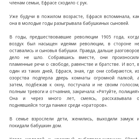
членам семьи, Ефрасе сходило с рук.
Уже будучи в пожилом возрасте, Ефрася вспоминала, ка
она в молодые годы разыгрывала бабушкиных сыновей.
В годы, предшествовавшие революции 1905 года, когд
воздух был насыщен идеями революции, в стороне н
оставались и сыновья бабушки. Правда, дальше разговоро
дело не шло. Собравшись вместе, они произносил
пламенные речи о свободе, равенстве и братстве. И вот, 
один из таких дней, Ефрася, зная, где они собираются, и
озорства подперла дверь комнаты огромной палкой, 
затем, подбежав к окну, постучала и не своим голосом
полным тревоги и отчаяния, закричала: «Рятуйте, полиция!
Она и через много лет, смеясь, рассказывала 
поднявшейся тогда панике среди «ораторов».
В семье взрослели дети, женились, выходили замуж 
покидали бабушкин дом.