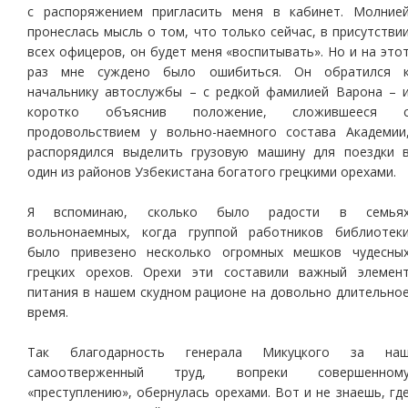
с распоряжением пригласить меня в кабинет. Молние
пронеслась мысль о том, что только сейчас, в присутстви
всех офицеров, он будет меня «воспитывать». Но и на это
раз мне суждено было ошибиться. Он обратился 
начальнику автослужбы – с редкой фамилией Варона – 
коротко объяснив положение, сложившееся 
продовольствием у вольно-наемного состава Академии
распорядился выделить грузовую машину для поездки 
один из районов Узбекистана богатого грецкими орехами.
Я вспоминаю, сколько было радости в семья
вольнонаемных, когда группой работников библиотек
было привезено несколько огромных мешков чудесны
грецких орехов. Орехи эти составили важный элемен
питания в нашем скудном рационе на довольно длительно
время.
Так благодарность генерала Микуцкого за на
самоотверженный труд, вопреки совершенном
«преступлению», обернулась орехами. Вот и не знаешь, гд