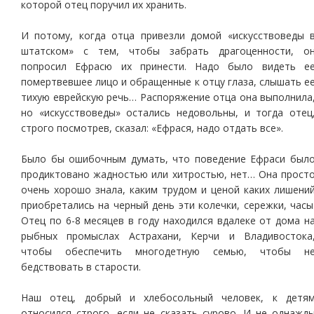
которой отец поручил их хранить.
И потому, когда отца привезли домой «искусствоведы 
штатском» с тем, чтобы забрать драгоценности, о
попросил Ефрасю их принести. Надо было видеть е
помертвевшее лицо и обращенные к отцу глаза, слышать е
тихую еврейскую речь… Распоряжение отца она выполнила
но «искусствоведы» остались недовольны, и тогда отец
строго посмотрев, сказал: «Ефрася, надо отдать все».
Было бы ошибочным думать, что поведение Ефраси был
продиктовано жадностью или хитростью, нет… Она прост
очень хорошо знала, каким трудом и ценой каких лишени
приобретались на черный день эти колечки, сережки, часы
Отец по 6-8 месяцев в году находился вдалеке от дома н
рыбных промыслах Астрахани, Керчи и Владивостока
чтобы обеспечить многодетную семью, чтобы н
бедствовать в старости.
Наш отец, добрый и хлебосольный человек, к детя
относился строго, если не сказать сурово. И не однажд