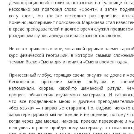
демонстрационный столик и, показывая на туловище кота
несколько раз повторил слово «фронт», а затем подня
коту хвост, он так же несколько раз произнес «тыл»
Конечно, эксперимент полковника Маракаева стал известе
в среде преподавателей и долгое время служил предметом
рождавшим шутки, анекдоты и рассказы острословов.
Не легко пришлось и мне, читавшей цирикам элементарны
курс физической географии, в котором самыми сложным
темами были: «Смена дня и ночи» и «Смена времен года».
Принесенный глобус, горящая свеча, рисунки на доске и мо
бесконечное вращение между глобусом и свече
напоминали, скорее, какой-то шаманский ритуал, че
процесс объяснения изучаемого материала. И казалось
что все проделанное мною и другими преподавателям
«без языка» — напрасные старания. Но, видимо, чего-то 
характере цириков мы не поняли и не оценили, потому чт
когда через два месяца, наконец, приехал переводчик и м
вернулись к ранее пройденному материалу, то оказалось