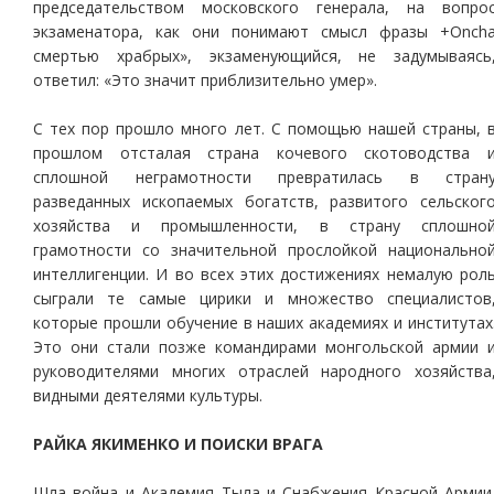
председательством московского генерала, на вопро
экзаменатора, как они понимают смысл фразы +Onch
смертью храбрых», экзаменующийся, не задумываясь
ответил: «Это значит приблизительно умер».
С тех пор прошло много лет. С помощью нашей страны, 
прошлом отсталая страна кочевого скотоводства 
сплошной неграмотности превратилась в стран
разведанных ископаемых богатств, развитого сельског
хозяйства и промышленности, в страну сплошно
грамотности со значительной прослойкой национально
интеллигенции. И во всех этих достижениях немалую рол
сыграли те самые цирики и множество специалистов
которые прошли обучение в наших академиях и институтах
Это они стали позже командирами монгольской армии 
руководителями многих отраслей народного хозяйства
видными деятелями культуры.
РАЙКА ЯКИМЕНКО И ПОИСКИ ВРАГА
Шла война и Академия Тыла и Снабжения Красной Армии