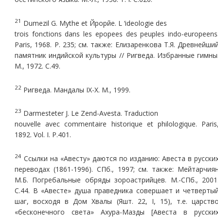
21
Dumezil G. Mythe et Йpopйe. L ‘ideologie des
trois fonctions dans les epopees des peuples indo-europeens
Paris, 1968. P. 235; см. также: Елизаренкова Т.Я. Древнейши
памятник индийской культуры // Ригведа. Избранные гимны
М., 1972. С.49.
22
Ригведа. Мандалы IX-X. М., 1999.
23
Darmesteter J. Le Zend-Avesta. Traduction
nouvelle avec commentaire historique et philologique. Paris
1892. Vol. I. P.401.
24
Ссылки на «Авесту» даются по изданию: Авеста в русски
переводах (1861-1996). СПб., 1997; см. также: Мейтарчия
М.Б. Погребальные обряды зороастрийцев. М.-СПб., 2001
С.44. В «Авесте» душа праведника совершает и четверты
шаг, восходя в Дом Хвалы (Яшт. 22, I, 15), т.е. царств
«бесконечного света» Ахура-Мазды [Авеста в русски