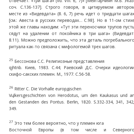
отвечает: «три шага» (Vd. VIII. 6, 7)» [Мейтарчиян М.Б. Указ
соч. С.136-137]. Строго говоря, в цитируемом авторо
месте из «Видевдата» (8. 6, 7) речь идет о тридцати шага
[см.: Авеста в русских переводах… С.98]. Но в 11-ом стих
этой же главы находим: «Тут эти переносчики трупов пуст
сядут на удалении от покойника в три шага» (Видевдат
8.11). Можно предположить, что эта деталь погребальног
ритуала как-то связана с мифологемой трех шагов.
25
Бессонова С.С. Религиозные представления
qjhtnb. Киев, 1983. С.44; Раевский Д.С. Очерки идеологи
скифо-сакских племен. М., 1977. С.56-58.
26
Ritter C. Die Vorhalle europдischen
Vцlkersgeschichten von Herodotus, um den Kaukasus und a
den Gestanden des Pontus. Berlin, 1820. S.332-334, 341, 342
349.
27
Это тем более вероятно, что у племен юга
Восточной Европы (в том числе и Северног