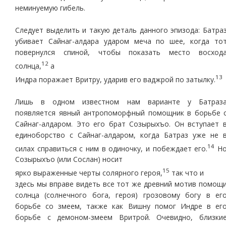
неминуемую гибель.
Следует выделить и такую деталь данного эпизода: Батра
убивает Сайнаг-алдара ударом меча по шее, когда то
повернулся спиной, чтобы показать место восход
12
солнца,
а
13
Индра поражает Вритру, ударив его ваджрой по затылку.
Лишь в одном известном нам варианте у Батраз
появляется явный антропоморфный помощник в борьбе 
Сайнаг-алдаром. Это его брат Созырыхъо. Он вступает 
единоборство с Сайнаг-алдаром, когда Батраз уже не 
14
силах справиться с ним в одиночку, и побеждает его.
Н
Созырыхъо (или Сослан) носит
15
ярко выраженные черты солярного героя,
так что и
здесь мы вправе видеть все тот же древний мотив помощ
солнца (солнечного бога, героя) грозовому богу в ег
борьбе со змеем, также как Вишну помог Индре в ег
борьбе с демоном-змеем Вритрой. Очевидно, близки