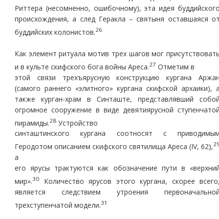
Риттера (несомненно, ошибочному), эта идея буддийског
происхождения, а след Геракла – святыня оставшаяся о
26
буддийских колонистов.
Как элемент ритуала мотив трех шагов мог присутствоват
27
и в культе скифского бога войны Ареса.
Отметим в
этой связи трехъярусную конструкцию кургана Аржа
(самого раннего «элитного» кургана скифской архаики), 
также курган-храм в Синташте, представлявший собо
огромное сооружение в виде девятиярусной ступенчато
28
пирамиды.
Устройство
синташтинского кургана соотносят с приводимы
2
Геродотом описанием скифского святилища Ареса (IV, 62),
а
его ярусы трактуются как обозначение пути в «верхни
30
мир».
Количество ярусов этого кургана, скорее всего
является следствием утроения первоначально
31
трехступенчатой модели.