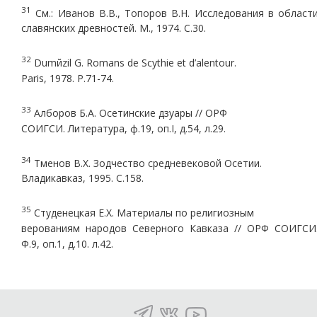
31
См.: Иванов В.В., Топоров В.Н. Исследования в област
славянских древностей. М., 1974. С.30.
32
Dumйzil G. Romans de Scythie et d’alentour.
Paris, 1978. P.71-74.
33
Алборов Б.А. Осетинские дзуары // ОРФ
СОИГСИ. Литература, ф.19, оп.I, д.54, л.29.
34
Тменов В.Х. Зодчество средневековой Осетии.
Владикавказ, 1995. С.158.
35
Студенецкая Е.Х. Материалы по религиозным
верованиям народов Северного Кавказа // ОРФ СОИГСИ
Ф.9, оп.1, д.10. л.42.