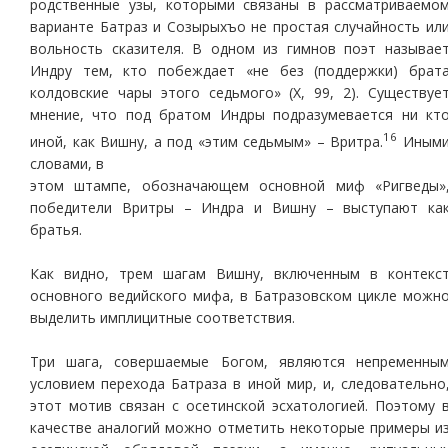
родственные узы, которыми связаны в рассматриваемо
варианте Батраз и Созырыхъо не простая случайность ил
вольность сказителя. В одном из гимнов поэт называе
Индру тем, кто побеждает «не без (поддержки) брат
колдовские чары этого седьмого» (Х, 99, 2). Существуе
мнение, что под братом Индры подразумевается ни кт
16
иной, как Вишну, а под «этим седьмым» – Вритра.
Иным
словами, в
этом штампе, обозначающем основной миф «Ригведы»
победители Вритры – Индра и Вишну – выступают ка
братья.
Как видно, трем шагам Вишну, включенным в контекс
основного ведийского мифа, в Батразовском цикле можн
выделить имплицитные соответствия.
Три шага, совершаемые Богом, являются непременны
условием перехода Батраза в иной мир, и, следовательно
этот мотив связан с осетинской эсхатологией. Поэтому 
качестве аналогий можно отметить некоторые примеры и