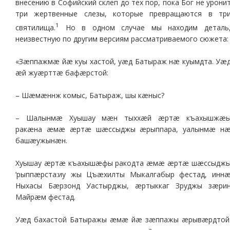
внесению в Софийский склеп до тех пор, пока Бог не урони
три жертвенные слезы, которые превращаются в тр
1
святилища.
Но в одном случае мы находим деталь
неизвестную по другим версиям рассматриваемого сюжета:
«Зæппажмæ йæ куы хастой, уæд Батыраж нæ куымдта. Уæ
æй жуæрттæ бафæрстой:
– Шæмæннж комыс, Батыраж, шы кæныс?
– Шалынмæ Хуышау мæн тыххæй æртæ къахышжæ
ракæна æмæ æртæ шæссыджы æрыппара, уалынмæ н
башæужынæн.
Хуышау æртæ къахышæфы ракодта æмæ æртæ шæссыдж
‘рыппæрста:иу жы Цъæхилты Мыкалгабыр фестад, инн
Ныхасы Бæрзонд Уастырджы, æртыккаг Зруджы зæри
Майрæм фестад.
Уæд бахастой Батыражы æмæ йæ зæппажы æрывæрдтой