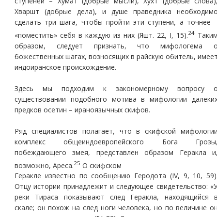
ступеней – Хумат (добрые мысли), Хухт (добрые слова)
Хваршт (добрые дела), и душе праведника необходим
сделать три шага, чтобы пройти эти ступени, а точнее 
24
«поместить» себя в каждую из них (Яшт. 22, I, 15).
Таки
образом, следует признать, что мифологема 
божественных шагах, возносящих в райскую обитель, имее
индоиранское происхождение.
Здесь мы подходим к закономерному вопросу 
существовании подобного мотива в мифологии далеки
предков осетин – ираноязычных скифов.
Ряд специалистов полагает, что в скифской мифологи
комплекс общеиндоевропейского Бога Грозы
побеждающего змея, представлен образом Геракла и
25
возможно, Ареса.
О скифском
Геракле известно по сообщению Геродота (IV, 9, 10, 59)
Отцу истории принадлежит и следующее свидетельство: «
реки Тираса показывают след Геракла, находящийся 
скале; он похож на след ноги человека, но по величине о