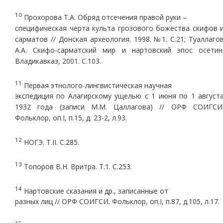
10
Прохорова Т.А. Обряд отсечения правой руки –
специфическая черта культа грозового божества скифов 
сарматов // Донская археология. 1998. №1. С.21; Туаллаго
А.А. Скифо-сарматский мир и нартовский эпос осетин
Владикавказ, 2001. С.103.
11
Первая этнолого-лингвистическая научная
экспедиция по Алагирскому ущелью с 1 июня по 1 август
1932 года (записи М.М. Цаллагова) // ОРФ СОИГСИ
Фольклор, оп.I, п.15, д. 23-2, л.93.
12
НОГЭ. Т.II. С.285.
13
Топоров В.Н. Вритра. Т.1. С.253.
14
Нартовские сказания и др., записанные от
разных лиц // ОРФ СОИГСИ. Фольклор, оп.I, п.87, д.105, л.17.