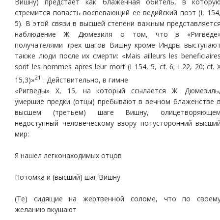
Вишну) предстает как блаженная обитель, в котору
стремится попасть воспевающий ее ведийский поэт (I, 154
5). В этой связи в высшей степени важным представляетс
наблюдение Ж. Дюмезиля о том, что в «Ригведе
получателями трех шагов Вишну кроме Индры выступаю
также люди после их смерти: «Mais ailleurs les beneficiaire
sont les hommes apres leur mort (I 154, 5, cf. 6; I 22, 20; cf. 
21
15,3)»
. Действительно, в гимне
«Ригведы» Х, 15, на который ссылается Ж. Дюмезиль
умершие предки (отцы) пребывают в вечном блаженстве 
высшем (третьем) шаге Вишну, олицетворяюще
недоступный человеческому взору потусторонний высши
мир:
Я нашел легконаходимых отцов
Потомка и (высший) шаг Вишну.
(Те) сидящие на жертвенной соломе, что по своем
желанию вкушают