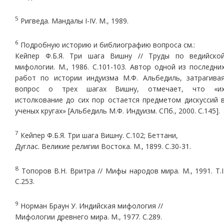
5
Ригведа. Мандалы I-IV. М., 1989.
6
Подробную историю и библиографию вопроса см.:
Кейпер Ф.Б.Я. Три шага Вишну // Труды по ведийско
мифологии. М., 1986. С.101-103. Автор одной из последни
работ по истории индуизма М.Ф. Альбедиль, затрагива
вопрос о трех шагах Вишну, отмечает, что «и
истолкование до сих пор остается предметом дискуссий 
ученых кругах» [Альбедиль М.Ф. Индуизм. СПб., 2000. С.145].
7
Кейпер Ф.Б.Я. Три шага Вишну. С.102; Беттани,
Дуглас. Великие религии Востока. М., 1899. С.30-31.
8
Топоров В.Н. Вритра // Мифы народов мира. М., 1991. Т.I
С.253.
9
Норман Браун У. Индийская мифология //
Мифологии древнего мира. М., 1977. С.289.