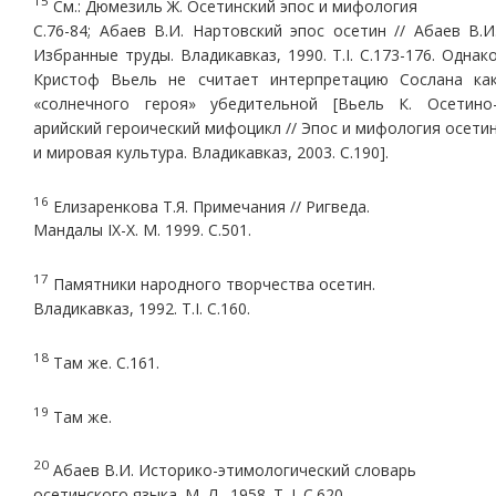
15
См.: Дюмезиль Ж. Осетинский эпос и мифология
С.76-84; Абаев В.И. Нартовский эпос осетин // Абаев В.И
Избранные труды. Владикавказ, 1990. Т.I. С.173-176. Однак
Кристоф Вьель не считает интерпретацию Сослана ка
«солнечного героя» убедительной [Вьель К. Осетино
арийский героический мифоцикл // Эпос и мифология осети
и мировая культура. Владикавказ, 2003. С.190].
16
Елизаренкова Т.Я. Примечания // Ригведа.
Мандалы IX-X. М. 1999. С.501.
17
Памятники народного творчества осетин.
Владикавказ, 1992. Т.I. С.160.
18
Там же. С.161.
19
Там же.
20
Абаев В.И. Историко-этимологический словарь
осетинского языка. М.-Л., 1958. Т. I. С.620.