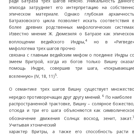
ради Батраза трех шагов неясно. Уникальность данног
эпизода затрудняет его интерпретацию на собственн
эпическом материале. Однако глубокая архаичност
Батразовского цикла позволяет искать соответствия 
более древних родственных мифологических системах
Известно мнение Ж. Дюмезиля о Батразе как эпическо
4
воплощении ведийского Индры,
но в «Ригведе
мифологема трех шагов прочно
связана с главным ведийским мифом о поединке Индры с
змеем Вритрой, когда из богов только Вишну оказа
помощь Индре, совершив три шага, «покрывающи
5
вселенную» (IV, 18, 11)
.
О семантике трех шагов Вишну существует множеств
6
нередко противоречащих друг другу мнений.
По наиболее
распространенной трактовке, Вишну – солярное божество
отсюда и три его шага объясняются как символическо
обозначение движения Солнца: восход, зенит, закат.
Учитывая хтонический
характер Вритры, а также его способность расти 