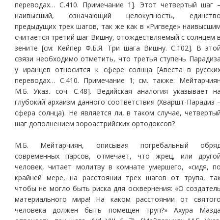
переводах… С.410. Примечание 1]. Этот четвертый шаг 
наивысший, означающий целокупность, единств
предыдущих трех шагов, так же как в «Ригведе» наивысши
считается третий шаг Вишну, отождествляемый с солнцем 
зените [см: Кейпер Ф.Б.Я. Три шага Вишну. С.102]. В это
связи необходимо отметить, что третья ступень Парадиз
у иранцев относится к сфере солнца [Авеста в русски
переводах… С.410. Примечание 1; см. также: Мейтарчия
М.Б. Указ. соч. С.48]. Ведийская аналогия указывает н
глубокий архаизм данного соответствия (Хваршт-Парадиз 
сфера солнца). Не является ли, в таком случае, четверты
шаг дополнением зороастрийских ортодоксов?
М.Б. Мейтарчиян, описывая погребальный обря
современных парсов, отмечает, что жрец, или друго
человек, читает молитву в комнате умершего, «сидя, п
крайней мере, на расстоянии трех шагов от трупа, та
чтобы не могло быть риска для осквернения: «О создател
материального мира! На каком расстоянии от святог
человека должен быть помещен труп?» Ахура Мазд