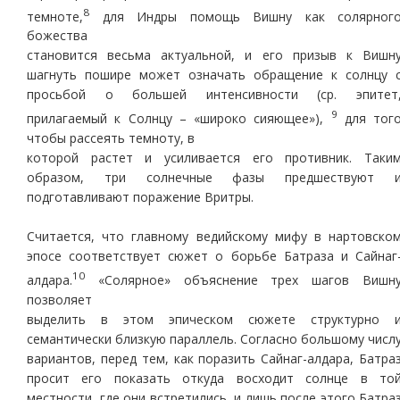
8
темноте,
для Индры помощь Вишну как солярног
божества
становится весьма актуальной, и его призыв к Вишн
шагнуть пошире может означать обращение к солнцу 
просьбой о большей интенсивности (ср. эпитет
9
прилагаемый к Солнцу – «широко сияющее»),
для тог
чтобы рассеять темноту, в
которой растет и усиливается его противник. Таки
образом, три солнечные фазы предшествуют 
подготавливают поражение Вритры.
Считается, что главному ведийскому мифу в нартовско
эпосе соответствует сюжет о борьбе Батраза и Сайнаг
10
алдара.
«Солярное» объяснение трех шагов Вишн
позволяет
выделить в этом эпическом сюжете структурно 
семантически близкую параллель. Согласно большому числ
вариантов, перед тем, как поразить Сайнаг-алдара, Батра
просит его показать откуда восходит солнце в то
местности, где они встретились, и лишь после этого Батра