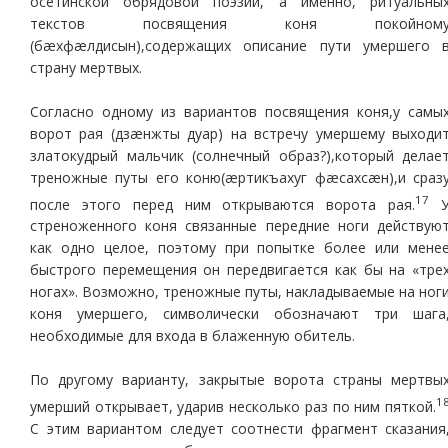
осетинской обрядовой поэзии, а именно, ритуальны
текстов посвящения коня покойном
(бæхфæлдисын),содержащих описание пути умершего 
страну мертвых.
Согласно одному из вариантов посвящения коня,у самы
ворот рая (дзæнжты дуар) на встречу умершему выходи
златокудрый мальчик (солнечный образ?),который делае
треножные путы его коню(æртикъахуг фæсахсæн),и сраз
17
после этого перед ним открываются ворота рая.
стреноженного коня связанные передние ноги действую
как одно целое, поэтому при попытке более или мене
быстрого перемещения он передвигается как бы на «тре
ногах». Возможно, треножные путы, накладываемые на ног
коня умершего, символически обозначают три шага
необходимые для входа в блаженную обитель.
По другому варианту, закрытые ворота страны мертвы
1
умерший открывает, ударив несколько раз по ним пяткой.
С этим вариантом следует соотнести фрагмент сказания