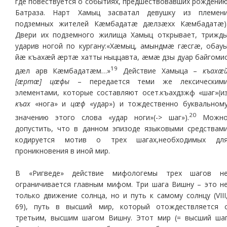
где повествуется о событиях, предшествовавших рождени
Батраза. Нарт Хамыц засватал девушку из племен
подземных жителей Кæмбадатæ дæлзæхх Кæмбадатæ)
Двери их подземного жилища Хамыц открывает, трижд
ударив ногой по кургану:«Хæмыц, амындмæ гæсгæ, обау
йæ къахæй æртæ хатты ныццавта, æмæ дзы дуар байгоми
19
дæл арв Кæмбадатæм…»
Действие Хамыца –
къахæ
[æртæ] цæфы
– передается теми же лексическим
элементами, которые составляют осет.къахдзжф «шаг»(и
къах
«нога» и
цæф
«удар») и тождественно буквальном
20
значению этого слова «удар ноги»(-> шаг»).
Можн
допустить, что в данном эпизоде языковыми средствам
кодируется мотив о трех шагах,необходимых дл
проникновения в иной мир.
В «Ригведе» действие мифологемы трех шагов н
ограничивается главным мифом. Три шага Вишну – это н
только движение солнца, но и путь к самому солнцу (VIII
69), путь в высший мир, который отождествляется 
третьим, высшим шагом Вишну. Этот мир (= высший ша