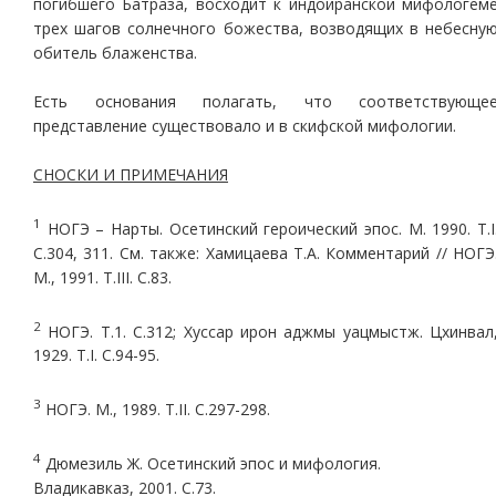
погибшего Батраза, восходит к индоиранской мифологем
трех шагов солнечного божества, возводящих в небесну
обитель блаженства.
Есть основания полагать, что соответствующе
представление существовало и в скифской мифологии.
СНОСКИ И ПРИМЕЧАНИЯ
1
НОГЭ – Нарты. Осетинский героический эпос. М. 1990. Т.I
С.304, 311. См. также: Хамицаева Т.А. Комментарий // НОГЭ
М., 1991. Т.III. С.83.
2
НОГЭ. Т.1. С.312; Хуссар ирон аджмы уацмыстж. Цхинвал
1929. Т.I. С.94-95.
3
НОГЭ. М., 1989. Т.II. С.297-298.
4
Дюмезиль Ж. Осетинский эпос и мифология.
Владикавказ, 2001. С.73.