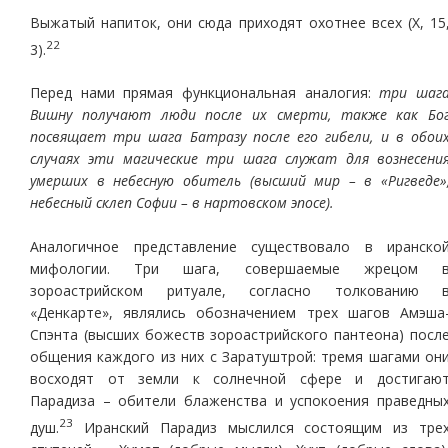
Выжатый напиток, они сюда приходят охотнее всех (Х, 15
22
3).
Перед нами прямая функциональная аналогия:
три шаг
Вишну получают люди после их смерти, также как Бо
посвящает три шага Батразу после его гибели, и в обои
случаях эти магические три шага служат для вознесени
умерших в небесную обитель (высший мир – в «Ригведе»
небесный склеп Софии – в нартовском эпосе).
Аналогичное представление существовало в иранско
мифологии. Три шага, совершаемые жрецом 
зороастрийском ритуале, согласно толкованию 
«Денкарте», являлись обозначением трех шагов Амэша
Спэнта (высших божеств зороастрийского пантеона) посл
общения каждого из них с Заратуштрой: тремя шагами он
восходят от земли к солнечной сфере и достигаю
Парадиза – обители блаженства и успокоения праведны
23
душ.
Иранский Парадиз мыслился состоящим из тре