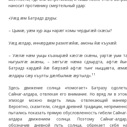
наносит противнику смертельный удар:
«Уæд æм Батрадз дзуры:
– Цымæ, уæм хур ацы нарæг комы чердыгæй скæсы?
Уæд æлдар, иннæрдæм разилгæйæ, амоны йæ къухæй:
– Уæлæ нæм уыцы къахырæй кæсгæ скæны, уартæ уым т
ныгуылгæ акæны, – зæгъгæ нæма сдзырдта, афтæ йы
Батрадз кардæй йæ бæрзæй афтæ тынг ныццавта, æм
11
æлдары сæр къулты дæлбылмæ æртылд».
Здесь движение солнца «помогает» Батразу одолет
Сайнаг-алдара, отвлекая его внимание. Но вряд ли в это
эпизоде можно видеть лишь отвлекающий маневр
Вероятно, сказители, следуя древней традиции, непременн
пытались показать прямую обусловленность гибели Сайнаг
алдара движением солнца. Поэтому Сайнаг-алдар
обозначив дневной путь солнца, обрекает себя н