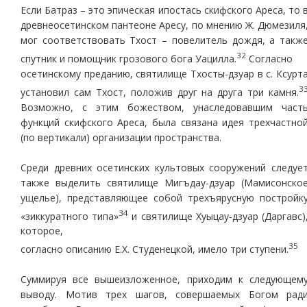
Если Батраз – это эпическая ипостась скифского Ареса, то 
древнеосетинском пантеоне Аресу, по мнению Ж. Дюмезиля
мог соответствовать Тхост – повелитель дождя, а такж
32
спутник и помощник грозового бога Уацилла.
Согласно
осетинскому преданию, святилище Тхосты-дзуар в с. Ксурт
3
установил сам Тхост, положив друг на друга три камня.
Возможно, с этим божеством, унаследовавшим част
функций скифского Ареса, была связана идея трехчастно
(по вертикали) организации пространства.
Среди древних осетинских культовых сооружений следуе
также выделить святилище Мигъдау-дзуар (Мамисонско
ущелье), представляющее собой трехъярусную постройк
34
«зиккуратного типа»
и святилище Хуыцау-дзуар (Даргавс)
которое,
35
согласно описанию Е.Х. Студенецкой, имело три ступени.
Суммируя все вышеизложенное, приходим к следующем
выводу. Мотив трех шагов, совершаемых Богом рад