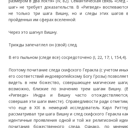
размером в два локтя» (IV, 82). Семантическая связь «след 
шаг» не требует доказательств. В «Ригведе» воспеваютс
не только три шага Вишну, но и следы этих шагов 
пройденных им сферах вселенной:
Через это шагнул Вишну.
Трижды запечатлел он (свой) след.
В его пыльном (следе все) сосредоточено (I, 22, 17; I, 154,4).
Поэтому почитание следа скифского Геракла (с учетом ины
его соответствий индоевропейскому Богу Грозы) позволяе
видеть в нем божество, совершающее магические шаги
возможно, близкие по значению трем шагам Вишну. (
«Ригведе» Индра и Вишну часто отождествляются
совершая эти шаги вместе). Справедливости ради отметим
что еще в XIX в. немецкий исследователь Карл Ритте
рассматривал три шага Вишну и след скифского Геракла ка
идентичные проявления одной и той же религиозной иде
почитания божественного следа. Однако, по мнени