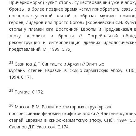
Причерноморья) культ стопы, существовавший уже в эпох
бронзы, в более позднее время «стал приобретать связь 
военно-пастушеской элитой в образах мужчин, воинов
героев, лидеров или просто богов» [Кореневский С.Н. Куль
стопы у племен юга Восточной Европы и Предкавказья 
эпоху энеолита и бронзы // Погребальный обряд
реконструкция и интерпретация древних идеологически
представлений. М., 1999. С.75].
28
Савинов Д.Г. Синташта и Аржан // Элитные
курганы степей Евразии в скифо-сарматскую эпоху. СПб.
1994. С.171.
29
Там же. С.172.
30
Массон В.М. Развитие элитарных структур как
прогрессивный феномен скифской эпохи // Элитные курган
степей Евразии в скифо-сарматскую эпоху. СПб., 1994. С.3
Савинов Д.Г. Указ. соч. С.174.