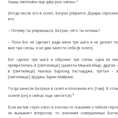
2
Уышы зæппаæы ныр дæр рухс кæны».
(Когда несли его в склеп, Батраз упирался. Дзуары спросил
его:
– Почему ты упираешься, Батраз, чего ты хочешь?
– Пока Бог не сделает ради меня три шага и не уронит п
мне три слезы, я не дам занести себя [в склеп].
Бог сделал три шага и обронил три слезы: одна из ни
превратилась в [святилище] Цахилты Мыкалгабыр, другая 
в [святилище] Ныхасы Барзонд Уастырджи, третья – 
[святилище] Зруджы Зарин Майржм.
Тогда занесли Батраза в склеп и положили его [там]. В это
3
склепе [он] и сейчас еще светится).
Если мотив «трех слез» в контексте сказания о гибели геро
не вызывает вопросов, то значение совершенных Бого