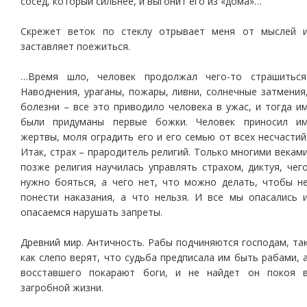
сосед, который сильнее, и выгонит его из «дома»…
Скрежет веток по стеклу отрывает меня от мыслей 
заставляет поежиться.
…Время шло, человек продолжал чего-то страшиться
Наводнения, ураганы, пожары, ливни, солнечные затмения
болезни – все это приводило человека в ужас, и тогда и
были придуманы первые божки. Человек приносил и
жертвы, моля оградить его и его семью от всех несчастий
Итак, страх – прародитель религий. Только многими векам
позже религия научилась управлять страхом, диктуя, чег
нужно бояться, а чего нет, что можно делать, чтобы н
понести наказания, а что нельзя. И все мы опасались 
опасаемся нарушать запреты.
Древний мир. Античность. Рабы подчиняются господам, та
как слепо верят, что судьба предписала им быть рабами, 
восставшего покарают боги, и не найдет он покоя 
загробной жизни.