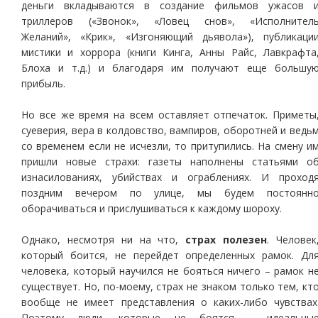
деньги вкладываются в создание фильмов ужасов 
триллеров («Звонок», «Ловец снов», «Исполнител
Желаний», «Крик», «Изгоняющий дьявола»), публикаци
мистики и хоррора (книги Кинга, Анны Райс, Лавкрафта
Блоха и т.д.) и благодаря им получают еще большу
прибыль.
Но все же время на всем оставляет отпечаток. Приметы
суеверия, вера в колдовство, вампиров, оборотней и ведь
со временем если не исчезли, то притупились. На смену и
пришли новые страхи: газеты наполнены статьями о
изнасилованиях, убийствах и ограблениях. И проход
поздним вечером по улице, мы будем постоянн
оборачиваться и прислушиваться к каждому шороху.
Однако, несмотря ни на что,
страх полезен
. Человек
который боится, не перейдет определенных рамок. Дл
человека, который научился не бояться ничего – рамок н
существует. Но, по-моему, страх не знаком только тем, кт
вообще не имеет представления о каких-либо чувствах
Поэтому люди, которые не боятся – идеальны