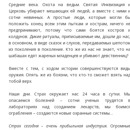
Средние века. Охота на ведьм. Святая Инквизиция 
Церковь убирают мешающих ей людей, а вместе с ними 
сотни невинных. А простые люди, которые могли б
положить конец всем этим пыткам и кострам, ничего н
предпринимают, потому что сами боятся костров 
колдунов. Дикие ритуалы, приписываемые им, дошли до нас
в основном, в виде сказок и слухов, передаваемых шепото
из поколения в поколение. Кто же из нас не знает, что н
шабашах едят жареных младенцев и убивают девственниц?
Вместе с тем, с ходом истории совершенствуются вид
оружия. Опять же из боязни, что кто-то сможет взять на
тобой верх.
Наши дни. Страх окружает нас 24 часа в сутки. М
опасаемся болезней – сотни ученых трудятся 
лабораториях над созданием лекарств, мы боимс
ограбления – создаются новые охранные системы…
Страх сегодня – очень прибыльная индустрия.
Огромны