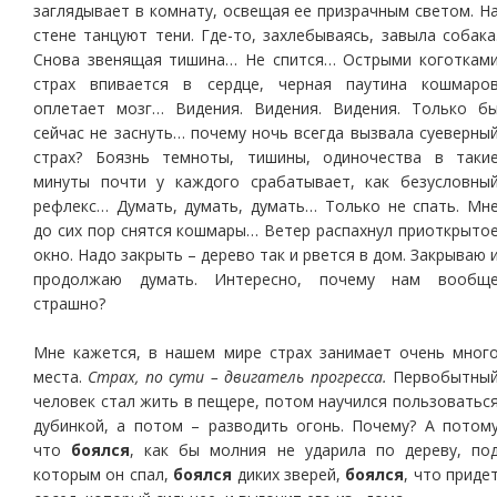
заглядывает в комнату, освещая ее призрачным светом. Н
стене танцуют тени. Где-то, захлебываясь, завыла собака
Снова звенящая тишина… Не спится… Острыми коготкам
страх впивается в сердце, черная паутина кошмаро
оплетает мозг… Видения. Видения. Видения. Только б
сейчас не заснуть… почему ночь всегда вызвала суеверны
страх? Боязнь темноты, тишины, одиночества в таки
минуты почти у каждого срабатывает, как безусловны
рефлекс… Думать, думать, думать… Только не спать. Мн
до сих пор снятся кошмары… Ветер распахнул приоткрыто
окно. Надо закрыть – дерево так и рвется в дом. Закрываю 
продолжаю думать. Интересно, почему нам вообщ
страшно?
Мне кажется, в нашем мире страх занимает очень мног
места.
Страх, по сути – двигатель прогресса.
Первобытны
человек стал жить в пещере, потом научился пользоватьс
дубинкой, а потом – разводить огонь. Почему? А потом
что
боялся
, как бы молния не ударила по дереву, по
которым он спал,
боялся
диких зверей,
боялся
, что приде