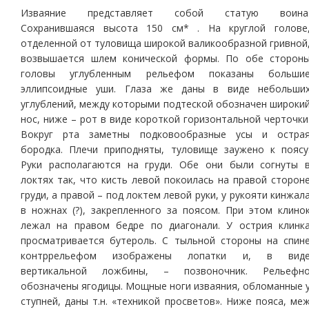
Изваяние представляет собой статую воина
Сохранившаяся высота 150 см* . На круглой голове
отделенной от туловища широкой валикообразной гривной
возвышается шлем конической формы. По обе сторон
головы углубленным рельефом показаны больши
эллипсоидные уши. Глаза же даны в виде небольши
углублений, между которыми подтеской обозначен широки
нос, ниже – рот в виде короткой горизонтальной черточки
Вокруг рта заметны подковообразные усы и остра
бородка. Плечи приподняты, туловище заужено к поясу
Руки располагаются на груди. Обе они были согнуты 
локтях так, что кисть левой покоилась на правой сторон
груди, а правой – под локтем левой руки, у рукояти кинжал
в ножнах (?), закрепленного за поясом. При этом клино
лежал на правом бедре по диагонали. У острия клинк
просматривается бутероль. С тыльной стороны на спин
контррельефом изображены лопатки и, в вид
вертикальной ложбины, – позвоночник. Рельефн
обозначены ягодицы. Мощные ноги изваяния, обломанные 
ступней, даны т.н. «техникой просветов». Ниже пояса, ме