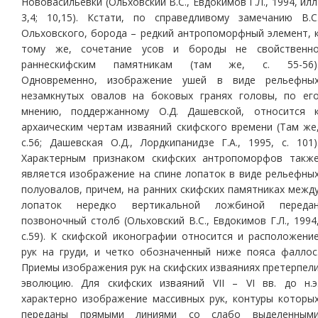
Нововасильевки (Ольховский В.С., Евдокимов Г.Л., 1994, илл
3,4; 10,15). Кстати, по справедливому замечанию В.С
Ольховского, борода – редкий антропоморфный элемент, 
тому же, сочетание усов и бороды не свойственн
раннескифским памятникам (там же, с. 55-56)
Одновременно, изображение ушей в виде рельефны
незамкнутых овалов на боковых гранях головы, по ег
мнению, поддержанному О.Д. Дашевской, относится 
архаическим чертам изваяний скифского времени (Там же
с.56; Дашевская О.Д., Лордкипанидзе Г.А., 1995, с. 101)
Характерным признаком скифских антропоморфов такж
является изображение на спине лопаток в виде рельефны
полуовалов, причем, на ранних скифских памятниках межд
лопаток нередко вертикальной ложбиной переда
позвоночный столб (Ольховский В.С., Евдокимов Г.Л., 1994
с.59). К скифской иконографии относится и расположени
рук на груди, и четко обозначенный ниже пояса фаллос
Приемы изображения рук на скифских изваяниях претерпел
эволюцию. Для скифских изваяний VII – VI вв. до н.э
характерно изображение массивных рук, контуры которы
переданы прямыми линиями со слабо выделенным