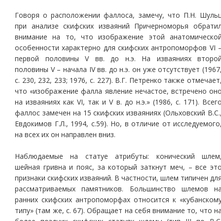
Говоря о расположении фаллоса, замечу, что П.Н. Шуль
при анализе скифских изваяний Причерноморья обрати
внимание на то, что изображение этой анатомическо
особенности характерно для скифских антропоморфов VI 
первой половины V вв. до н.э. На изваяниях второ
половины V – начала IV вв. до н.э. он уже отсутствует (1967
с. 230, 232, 233; 1976, с. 227). В.Г. Петренко также отмечает
что «изображение фалла явление нечастое, встречено он
на изваяниях как VI, так и V в. до н.э.» (1986, с. 171). Всег
фаллос замечен на 15 скифских изваяниях (Ольховский В.С.
Евдокимов Г.Л., 1994, с.59). Но, в отличие от исследуемого
на всех их он направлен вниз.
Наблюдаемые на статуе атрибуты: конический шлем
шейная гривна и пояс, за который заткнут меч, – все эт
признаки скифских изваяний. В частности, шлем типичен дл
рассматриваемых памятников. Большинство шлемов н
ранних скифских антропоморфах относится к «кубанском
типу» (там же, с. 67). Обращает на себя внимание то, что н