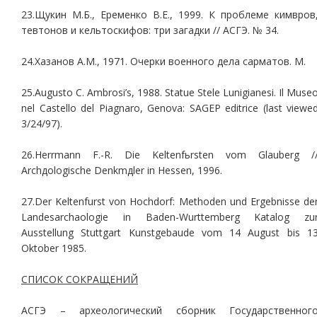
23.Щукин М.Б., Еременко В.Е., 1999. К проблеме кимвров
тевтонов и кельтоскифов: три загадки // АСГЭ. № 34.
24.Хазанов А.М., 1971. Очерки военного дела сарматов. М.
25.Augusto C. Ambrosi’s, 1988. Statue Stele Lunigianesi. Il Muse
nel Castello del Piagnaro, Genova: SAGEP editrice (last viewe
3/24/97).
26.Herrmann F.-R. Die Keltenfьrsten vom Glauberg /
Archдologische Denkmдler in Hessen, 1996.
27.Der Keltenfurst von Hochdorf: Methoden und Ergebnisse de
Landesarchaologie in Baden-Wurttemberg Katalog zu
Ausstellung Stuttgart Kunstgebaude vom 14 August bis 1
Oktober 1985.
СПИСОК СОКРАЩЕНИЙ
АСГЭ – археологический сборник Государственног