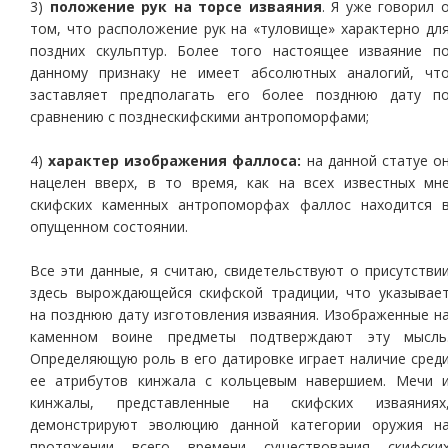
3)
положение рук на торсе изваяния
. Я уже говорил 
том, что расположение рук на «туловище» характерно дл
поздних скульптур. Более того настоящее изваяние п
данному признаку не имеет абсолютных аналогий, чт
заставляет предполагать его более позднюю дату п
сравнению с позднескифскими антропоморфами;
4)
характер изображения фаллоса:
на данной статуе о
нацелен вверх, в то время, как на всех известных мн
скифских каменных антропоморфах фаллос находится 
опущенном состоянии.
Все эти данные, я считаю, свидетельствуют о присутстви
здесь вырождающейся скифской традиции, что указывае
на позднюю дату изготовления изваяния. Изображенные н
каменном воине предметы подтверждают эту мысль
Определяющую роль в его датировке играет наличие сред
ее атрибутов кинжала с кольцевым навершием. Мечи 
кинжалы, представленные на скифских изваяниях
демонстрируют эволюцию данной категории оружия н
протяжении всего времени существования скифски