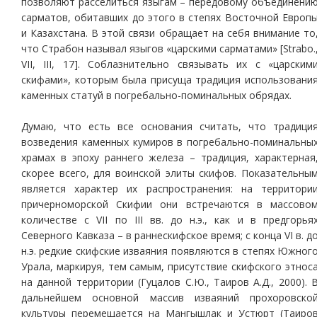
позволяют расселиться языгам – передовому объединени
сарматов, обитавших до этого в степях Восточной Европ
и Казахстана. В этой связи обращает на себя внимание то
что Страбон называл языгов «царскими сарматами» [Strabo.
VII, III, 17]. Соблазнительно связывать их с «царским
скифами», которым была присуща традиция использовани
каменных статуй в погребально-поминальных обрядах.
Думаю, что есть все основания считать, что традици
возведения каменных кумиров в погребально-поминальны
храмах в эпоху раннего железа – традиция, характерная
скорее всего, для воинской элиты скифов. Показательны
является характер их распространения: на территори
причерноморской Скифии они встречаются в массово
количестве с VII по III вв. до н.э., как и в предгорья
Северного Кавказа – в раннескифское время; с конца VI в. д
н.э. редкие скифские изваяния появляются в степях Южног
Урала, маркируя, тем самым, присутствие скифского этнос
на данной территории (Гуцалов С.Ю., Таиров А.Д., 2000). 
дальнейшем основной массив изваяний прохоровско
культуры перемещается на Мангышлак и Устюрт (Таиро