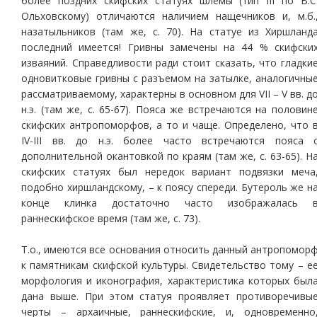
более поздних скифских статуях шлемы (тип III по В.С
Ольховскому) отличаются наличием нащечников и, м.б.
назатыльников (там же, с. 70). На статуе из Хиршланд
последний имеется! Гривны замечены на 44 % скифски
изваяний. Справедливости ради стоит сказать, что гладки
одновитковые гривны с разъемом на затылке, аналогичны
рассматриваемому, характерны в основном для VII – V вв. д
н.э. (там же, с. 65-67). Пояса же встречаются на половин
скифских антропоморфов, а то и чаще. Определено, что 
IV-III вв. до н.э. более часто встречаются пояса 
дополнительной окантовкой по краям (там же, с. 63-65). Н
скифских статуях был нередок вариант подвязки меча
подобно хиршландскому, – к поясу спереди. Бутероль же н
конце клинка достаточно часто изображалась 
раннескифское время (там же, с. 73).
Т.о., имеются все основания относить данный антропомор
к памятникам скифской культуры. Свидетельство тому – е
морфология и иконография, характеристика которых был
дана выше. При этом статуя проявляет противоречивы
черты – архаичные, раннескифские, и, одновременно