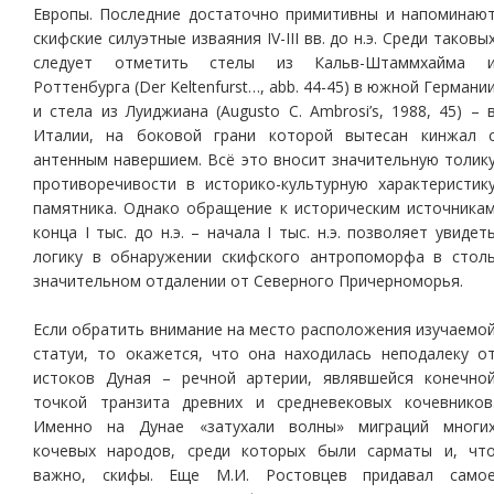
Европы. Последние достаточно примитивны и напоминаю
скифские силуэтные изваяния IV-III вв. до н.э. Среди таковы
следует отметить стелы из Кальв-Штаммхайма 
Роттенбурга (Der Keltenfurst…, abb. 44-45) в южной Германи
и стела из Луиджиана (Augusto C. Ambrosi’s, 1988, 45) – 
Италии, на боковой грани которой вытесан кинжал 
антенным навершием. Всё это вносит значительную толик
противоречивости в историко-культурную характеристик
памятника. Однако обращение к историческим источника
конца I тыс. до н.э. – начала I тыс. н.э. позволяет увидет
логику в обнаружении скифского антропоморфа в стол
значительном отдалении от Северного Причерноморья.
Если обратить внимание на место расположения изучаемо
статуи, то окажется, что она находилась неподалеку о
истоков Дуная – речной артерии, являвшейся конечно
точкой транзита древних и средневековых кочевников
Именно на Дунае «затухали волны» миграций многи
кочевых народов, среди которых были сарматы и, чт
важно, скифы. Еще М.И. Ростовцев придавал само