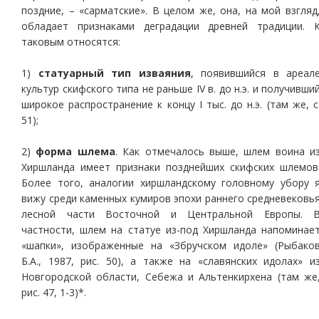
поздние, – «сарматские». В целом же, она, на мой взгляд
обладает признаками деградации древней традиции. 
таковым относятся:
1)
статуарный тип изваяния
, появившийся в ареал
культур скифского типа не раньше IV в. до н.э. и получивши
широкое распространение к концу I тыс. до н.э. (там же, с
51);
2)
форма шлема
. Как отмечалось выше, шлем воина и
Хиршланда имеет признаки позднейших скифских шлемов
Более того, аналогии хиршландскому головному убору 
вижу среди каменных кумиров эпохи раннего средневековь
лесной части Восточной и Центральной Европы. 
частности, шлем на статуе из-под Хиршланда напоминае
«шапки», изображенные на «Збручском идоле» (Рыбако
Б.А., 1987, рис. 50), а также на «славянских идолах» и
Новгородской области, Себежа и Альтенкирхена (там же
рис. 47, 1-3)*.