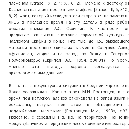
племенам [Strabo., XI 2, 1; XI, 6, 2]. Племена к востоку о
Каспия он называет восточными скифами [Strabo., II, 5, 31XI
8, 2]. Факт, который исследователи стараются не замечать
Лишь в последнее время на эту деталь в ряде рабо
обратил внимание А.С. Скрипкин. В частности, о
предлагает связывать эволюцию сарматской культуры 
надломом Скифии в конце 1-го тыс. до н.э., вызвавшег
миграции восточных скифских племен в Среднюю Азию
Афганистан, Индию и на запад, за Волгу, в Северно
Причерноморье (Скрипкин А.С., 1994, с.30-31). По моем
мнению эти выводы хорошо согласуются 
археологическими данными.
В I в. н.э. этнокультурная ситуация в Средней Европе ещ
более усложнилась. Как полагает М.И. Ростовцев, в эт
время под натиском аланов откочевали на запад языги 
роксоланы, вступая при этом в объединения 
подунайскими племенами (Ростовцев М.И., 1993а, с.92)
Известно, с середины I в. н.э. на территории Паннони
между «Данувием и Герцинским лесом» римские император