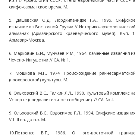
н.э.) // Археология СССР. Степи европейской части СССР 
скифо-сарматское время. М.
5. Дашевская О.Д., Лордкипанидзе Г.А., 1995. Скифско
изваяние из Восточной Грузии // Историко-археологически
альманах (Армавирского краеведческого музея). Вып. 1
Армавир-Москва.
6. Марковин В.И., Мунчаев Р.М., 1964. Каменные изваяния и
Чечено-Ингушетии // СА. № 1.
7. Мошкова М.Г., 1974. Происхождение раннесарматско
(прохоровской) культуры. М.
8. Ольховский В.С., Галкин Л.Л., 1990. Культовый комплекс н
Устюрте (предварительное сообщение). // СА. № 4.
9. Ольховский В.С., Евдокимов Г.Л., 1994. Скифские изваяни
VII-III вв. до н.э. М.
10.Петренко В.Г., 1986. О юго-восточной границ