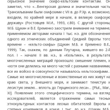
серьезное значение скифо-кельтским контактам. О
заметил, что «…Венгерская долина и значительная част
Трансильвании были скифскими с VII в. до Р.Хр. и, возможно
входили, по крайней мере в начале, в великую скифску
державу» (Ростовцев М.И., 1993, с.80). С другой стороны
М.Б. Щукин и В.Е. Еременко заострили внимание на термине
применяемом авторами начала I тыс. н.э. для обозначени
одного из этнических объединений Средней Европы тог
времени – «кельто-скифы» (Щукин М.Б. и Еременко В.Е.
1999). Так, скажем, по данным Плутарха, жившего во 2-
пол. I – начале II вв. н.э., в «Кельтике», в результат
многочисленных миграций произошло смешение племен, 
«хотя они делились на много частей с разными названиями
все их войско в совокупности называлось кельтоскифами
Самые же многочисленные и воинственные из них живут н
краю света, у Внешнего моря, и занимают тенистую 
лесистую землю… вплоть до Герцинского леса»… [Plut., Mar.
XI]. Появление этого специфического термина, на взгля
исследователей, является отражением самых тесны
этнокультурных контактов лесных обитателей Европы 
степных кочевников в конце I тыс. до н.э. (Щукин М.Б.