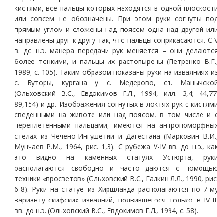
кистями, все пальцы которых находятся в одной плоскост
или совсем не обозначены. При этом руки согнуты по
прямым углом и сложены над поясом одна над другой ил
направлены друг к другу так, что пальцы соприкасаются. С 
в. до н.э. манера передачи рук меняется – они делаютс
более тонкими, и пальцы их растопырены (Петренко В.Г.
1989, с. 105). Таким образом показаны руки на изваяниях и
с. Буторы, кургана у с. Медерово, ст. Манычско
(Ольховский В.С., Евдокимов Г.Л., 1994, илл. 3,4; 44,77
89,154) и др. Изображения согнутых в локтях рук с кистям
сведенными на животе или над поясом, в том числе и 
переплетенными пальцами, имеются на антропоморфны
стелах из Чечено-Ингушетии и Дагестана (Марковин В.И.
Мунчаев Р.М., 1964, рис. 1,3). С рубежа V-IV вв. до н.э., ка
это видно на каменных статуях Устюрта, рук
располагаются свободно и часто даются с помощь
техники «просветов» (Ольховский В.С., Галкин Л.Л., 1990, рис
6-8). Руки на статуе из Хиршланда располагаются по 7-м
варианту скифских изваяний, появившегося только в IV-II
вв. до н.э. (Ольховский В.С., Евдокимов Г.Л., 1994, с. 58).