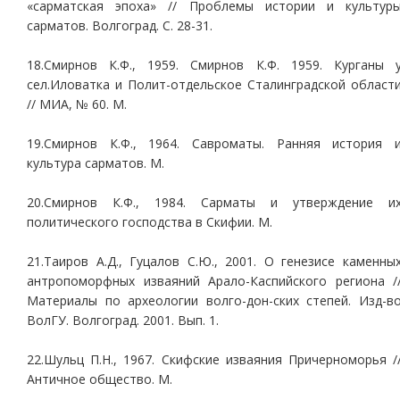
«сарматская эпоха» // Проблемы истории и культур
сарматов. Волгоград. С. 28-31.
18.Смирнов К.Ф., 1959. Смирнов К.Ф. 1959. Курганы 
сел.Иловатка и Полит-отдельское Сталинградской област
// МИА, № 60. М.
19.Смирнов К.Ф., 1964. Савроматы. Ранняя история 
культура сарматов. М.
20.Смирнов К.Ф., 1984. Сарматы и утверждение и
политического господства в Скифии. М.
21.Таиров А.Д., Гуцалов С.Ю., 2001. О генезисе каменны
антропоморфных изваяний Арало-Каспийского региона /
Материалы по археологии волго-дон-ских степей. Изд-в
ВолГУ. Волгоград. 2001. Вып. 1.
22.Шульц П.Н., 1967. Скифские изваяния Причерноморья /
Античное общество. М.