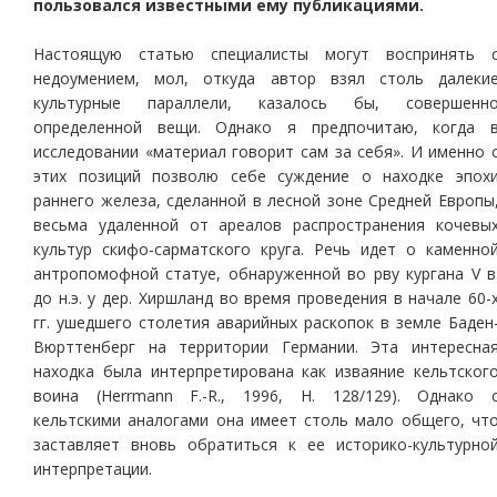
пользовался известными ему публикациями.
Настоящую статью специалисты могут воспринять 
недоумением, мол, откуда автор взял столь далеки
культурные параллели, казалось бы, совершенн
определенной вещи. Однако я предпочитаю, когда 
исследовании «материал говорит сам за себя». И именно 
этих позиций позволю себе суждение о находке эпох
раннего железа, сделанной в лесной зоне Средней Европы
весьма удаленной от ареалов распространения кочевы
культур скифо-сарматского круга. Речь идет о каменно
антропомофной статуе, обнаруженной во рву кургана V в
до н.э. у дер. Хиршланд во время проведения в начале 60-
гг. ушедшего столетия аварийных раскопок в земле Баден
Вюрттенберг на территории Германии. Эта интересна
находка была интерпретирована как изваяние кельтског
воина (Herrmann F.-R., 1996, H. 128/129). Однако 
кельтскими аналогами она имеет столь мало общего, чт
заставляет вновь обратиться к ее историко-культурно
интерпретации.