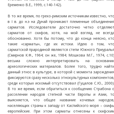
Еременко В.Е., 1999, с.140-142).
В то же время, по греко-римским источникам известно, чт
в I в. до н.э на Дунай проникают племенные объединени
сарматов. Исследователи достаточно четко отделяю
сарматов от скифов, хотя, на мой взгляд, не всегд
обоснованно. Хотя бы потому, что до конца неясно, кт
такие «сарматы», где их истоки. Идею о том, чт
сарматской прародиной являются степи Южного Приураль
(Смирнов К.Ф., 1964; он же, 1984; Мошкова М.Г., 1974, с.10
весьма сложно интерпретировать на основани
археологических материалов. Более того, трудно найт
данный этнос в культуре, в которой с момента зарождени
фиксируются сразу несколько этнокультурных компонентов
среди которых искомый отсутствовал (Гуцалов С.Ю., 2000)
В то же время, если обратиться к сообщению Страбона 
расселении народов степной части Европы и Азии, т
выясняется, что общее название кочевых народов
населяющих страны к западу от Каспийского моря – скиф
европейские. При этом сарматы отнесены к скифски