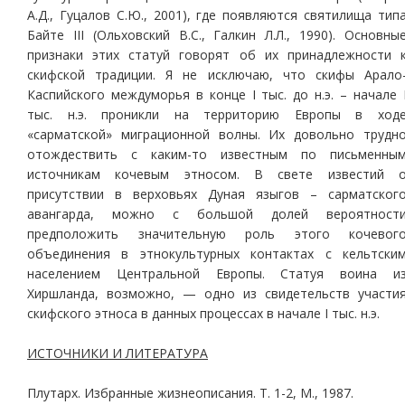
А.Д., Гуцалов С.Ю., 2001), где появляются святилища тип
Байте III (Ольховский В.С., Галкин Л.Л., 1990). Основны
признаки этих статуй говорят об их принадлежности 
скифской традиции. Я не исключаю, что скифы Арало
Каспийского междуморья в конце I тыс. до н.э. – начале 
тыс. н.э. проникли на территорию Европы в ход
«сарматской» миграционной волны. Их довольно трудн
отождествить с каким-то известным по письменны
источникам кочевым этносом. В свете известий 
присутствии в верховьях Дуная языгов – сарматског
авангарда, можно с большой долей вероятност
предположить значительную роль этого кочевог
объединения в этнокультурных контактах с кельтски
населением Центральной Европы. Статуя воина и
Хиршланда, возможно, — одно из свидетельств участи
скифского этноса в данных процессах в начале I тыс. н.э.
ИСТОЧНИКИ И ЛИТЕРАТУРА
Плутарх. Избранные жизнеописания. Т. 1-2, М., 1987.