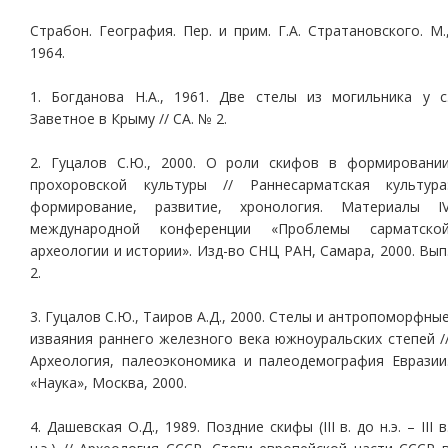
Страбон. География. Пер. и прим. Г.А. Стратановского. М.
1964.
1. Богданова Н.А., 1961. Две стелы из могильника у с
Заветное в Крыму // СА. № 2.
2. Гуцалов С.Ю., 2000. О роли скифов в формировани
прохоровской культуры // Раннесарматская культура
формирование, развитие, хронология. Материалы I
международной конференции «Проблемы сарматско
археологии и истории». Изд-во СНЦ РАН, Самара, 2000. Вып
2.
3. Гуцалов С.Ю., Таиров А.Д., 2000. Стелы и антропоморфны
изваяния раннего железного века южноуральских степей /
Археология, палеоэкономика и палеодемография Евразии
«Наука», Москва, 2000.
4. Дашевская О.Д., 1989. Поздние скифы (III в. до н.э. – III в