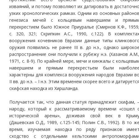
изваяний, и потому позволяют их датировать в достаточн
узких хронологических рамках. Одним из основных районо
генезиса мечей с кольцевым навершием и прямы
перекрестием было Южное Приуралье (Смирнов К.Ф., 1959
с. 320, 321; Скрипкин А.С., 1990, с.122). В комплекта
вооружения кочевников Евразии данные типы клинковог
оружия появились не ранее III в. до н.э., однако широко
распространение они получили к рубежу н.э. (Хазанов А.М.
1971, с. 8-9). По крайней мере, мечи и кинжалы с кольцевы
навершием и прямым перекрестьем были наиболе
характерны для комплекса вооружения народов Евразии в
II вв. до н.э. – I н.э. Этим временем скорее всего и датируетс
скифская находка из Хиршланда.
Получается так, что данная статуя принадлежит скифам, 
народу, который к рассматриваемому времени «сошел 
исторической арены», доживая свой век в Крым
(Дашевская О.Д., 1989, с.125-145; Полин С.В., 1992). В то ж
время, изучаемая находка по ряду признаков имее
сходство с отдельными кельтскими антропоморфам