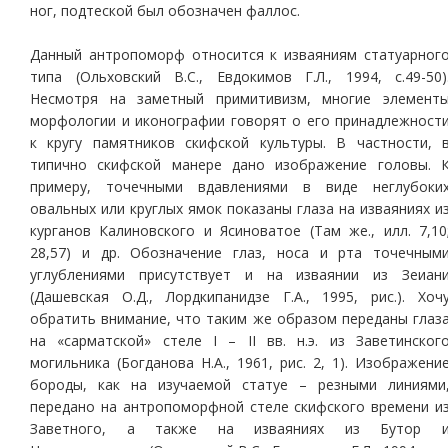
ног, подтеской был обозначен фаллос.
Данный антропоморф относится к изваяниям статуарног
типа (Ольховский В.С., Евдокимов Г.Л., 1994, с.49-50)
Несмотря на заметный примитивизм, многие элемент
морфологии и иконографии говорят о его принадлежност
к кругу памятников скифской культуры. В частности, 
типично скифской манере дано изображение головы. 
примеру, точечными вдавлениями в виде неглубоки
овальных или круглых ямок показаны глаза на изваяниях и
курганов Калиновского и Ясиноватое (Там же., илл. 7,10
28,57) и др. Обозначение глаз, носа и рта точечным
углублениями присутствует и на изваянии из Зеиан
(Дашевская О.Д., Лордкипанидзе Г.А., 1995, рис.). Хоч
обратить внимание, что таким же образом переданы глаз
на «сарматской» стеле I – II вв. н.э. из Заветинског
могильника (Богданова Н.А., 1961, рис. 2, 1). Изображени
бороды, как на изучаемой статуе – резными линиями
передано на антропоморфной стеле скифского времени и
Заветного, а также на изваяниях из Бутор 