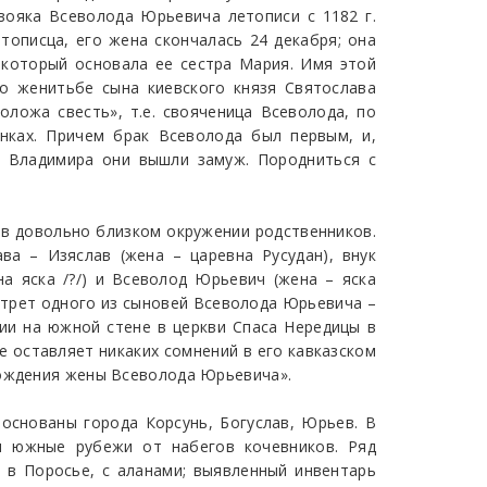
вояка Всеволода Юрьевича летописи с 1182 г.
тописца, его жена скончалась 24 декабря; она
 который основала ее сестра Мария. Имя этой
о женитьбе сына киевского князя Святослава
ложа свесть», т.е. свояченица Всеволода, по
нках. Причем брак Всеволода был первым, и,
з Владимира они вышли замуж. Породниться с
.
 в довольно близком окружении родственников.
а – Изяслав (жена – царевна Русудан), внук
а яска /?/) и Всеволод Юрьевич (жена – яска
ортрет одного из сыновей Всеволода Юрьевича –
олии на южной стене в церкви Спаса Нередицы в
 не оставляет никаких сомнений в его кавказском
хождения жены Всеволода Юрьевича».
и основаны города Корсунь, Богуслав, Юрьев. В
ои южные рубежи от набегов кочевников. Ряд
ка в Поросье, с аланами; выявленный инвентарь