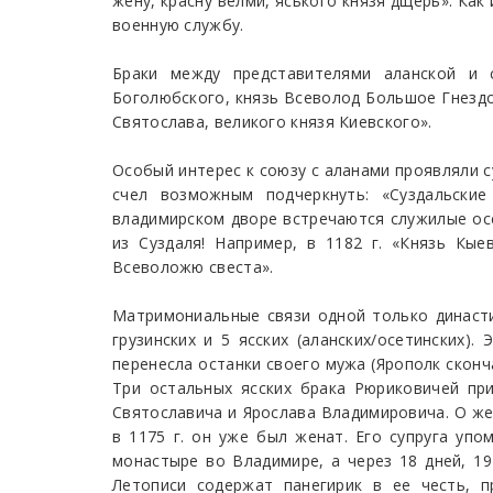
жену, красну велми, яського князя дщерь». Как
военную службу.
Браки между представителями аланской и 
Боголюбского, князь Всеволод Большое Гнездо
Святослава, великого князя Киевского».
Особый интерес к союзу с аланами проявляли с
счел возможным подчеркнуть: «Суздальски
владимирском дворе встречаются служилые осет
из Суздаля! Например, в 1182 г. «Князь Кы
Всеволожю свеста».
Матримониальные связи одной только династи
грузинских и 5 ясских (аланских/осетинских).
перенесла останки своего мужа (Ярополк сконч
Три остальных ясских брака Рюриковичей при
Святославича и Ярослава Владимировича. О жен
в 1175 г. он уже был женат. Его супруга упо
монастыре во Владимире, а через 18 дней, 19
Летописи содержат панегирик в ее честь, 