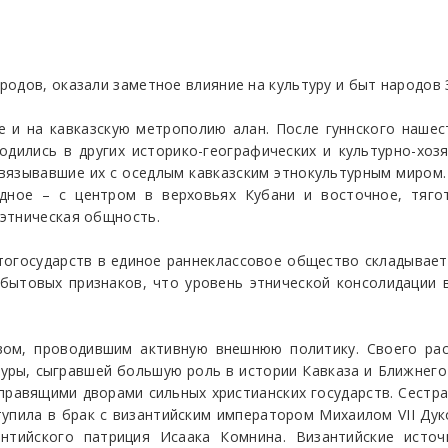
одов, оказали заметное влияние на культуру и быт народов 
е и на кавказскую метрополию алан. После гуннского наше
одились в других историко-географических и культурно-хо
, связывавшие их с оседлым кавказским этнокультурным миро
дное – с центром в верховьях Кубани и восточное, тягот
этническая общность.
тогосударств в единое раннеклассовое общество складываетс
-бытовых признаков, что уровень этнической консолидации 
твом, проводившим активную внешнюю политику. Своего рас
гуры, сыгравшей большую роль в истории Кавказа и Ближнего
правящими дворами сильных христианских государств. Сестра
ступила в брак с византийским императором Михаилом VII Дук
нтийского патриция Исаака Комнина. Византийские источ