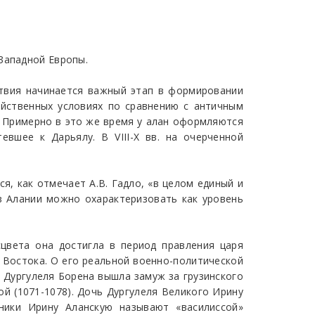
Западной Европы.
ствия начинается важный этап в формировании
зяйственных условиях по сравнению с античным
м. Примерно в это же время у алан оформляются
евшее к Дарьялу. В VIII-X вв. на очерченной
я, как отмечает А.В. Гадло, «в целом единый и
в Алании можно охарактеризовать как уровень
цвета она достигла в период правления царя
 Востока. О его реальной военно-политической
 Дургулеля Борена вышла замуж за грузинского
ой (1071-1078). Дочь Дургулеля Великого Ирину
ники Ирину Аланскую называют «василиссой»