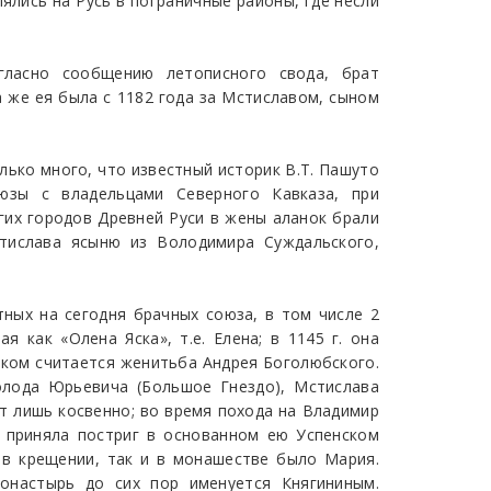
лялись на Русь в пограничные районы, где несли
гласно сообщению летописного свода, брат
 же ея была с 1182 года за Мстиславом, сыном
лько много, что известный историк В.Т. Пашуто
юзы с владельцами Северного Кавказа, при
угих городов Древней Руси в жены аланок брали
стислава ясыню из Володимира Суждальского,
ных на сегодня брачных союза, в том числе 2
я как «Олена Яска», т.е. Елена; в 1145 г. она
раком считается женитьба Андрея Боголюбского.
волода Юрьевича (Большое Гнездо), Мстислава
ят лишь косвенно; во время похода на Владимир
на приняла постриг в основанном ею Успенском
к в крещении, так и в монашестве было Мария.
онастырь до сих пор именуется Княгининым.