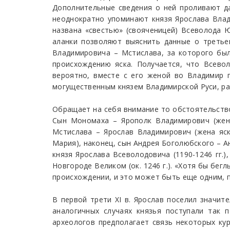
Дополнительные сведения о ней проливают да
неоднократно упоминают князя Ярослава Влади
названа «свестью» (свояченицей) Всеволода 
аланки позволяют выяснить данные о третье
Владимировича – Мстислава, за которого был
происхождению яска. Получается, что Всево
вероятно, вместе с его женой во Владимир 
могущественным князем Владимирской Руси, ра
Обращает на себя внимание то обстоятельство
Сын Мономаха – Ярополк Владимирович (жена
Мстислава – Ярослав Владимирович (жена яск
Мария), наконец, сын Андрея Боголюбского – А
князя Ярослава Всеволодовича (1190-1246 гг.)
Новгороде Великом (ок. 1246 г.). «Хотя бы бегл
происхождении, и это может быть еще одним, 
В первой трети XI в. Ярослав поселил значите
аналогичных случаях князья поступали так 
археологов предполагает связь некоторых кург