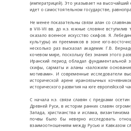
(императрицей). Это указывает на высочайший 
идет о самостоятельном государстве, равнопра
Не менее показательны связи алан со славянам
в VIII-VII вв. до н.э. южные словяне вступил
оказало военное искусство скифов. Я. Лебеди
культуры) их преемников в зоне юго-восточн
несколько раз высказал академик Г.В. Верна
кочевом мире, поскольку без знания этого раз
Иранский период обладал фундаментальной з
скифы, сарматы и аланы «заложили основание
мотивами». И современные исследователи выс
исторической арене ираноязычных кочевнико
исторического развития на юге европейской част
С начала н.э. связи славян с предками осети
Древней Руси, в истории ранних славян огром
Запада, христианства и ислама, византинизма
почвы было бы неверно исследовать отнош
взаимоотношениям между Русью и Кавказом сле