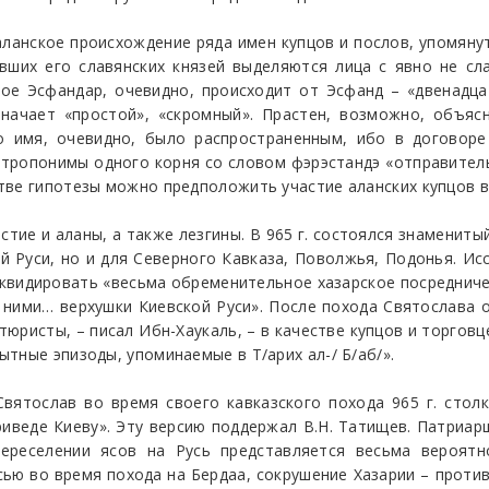
аланское происхождение ряда имен купцов и послов, упомянуты
вших его славянских князей выделяются лица с явно не сл
кое Эсфандар, очевидно, происходит от Эсфанд – «двенадца
начает «простой», «скромный». Прастен, возможно, объяс
то имя, очевидно, было распространенным, ибо в договор
тропонимы одного корня со словом фэрэстандэ «отправитель»
ве гипотезы можно предположить участие аланских купцов в 
астие и аланы, а также лезгины. В 965 г. состоялся знамениты
й Руси, но и для Северного Кавказа, Поволжья, Подонья. И
иквидировать «весьма обременительное хазарское посреднич
 ними… верхушки Киевской Руси». После похода Святослава о
тюристы, – писал Ибн-Хаукаль, – в качестве купцов и торго
тные эпизоды, упоминаемые в Т/арих ал-/ Б/аб/».
вятослав во время своего кавказского похода 965 г. стол
риведе Киеву». Эту версию поддержал В.Н. Татищев. Патриа
переселении ясов на Русь представляется весьма вероятно
ью во время похода на Бердаа, сокрушение Хазарии – против