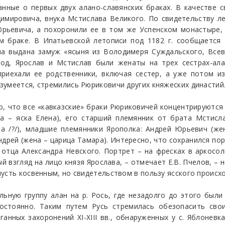
нные о первых двух алано-славянских браках. В качестве с
мировича, внука Мстислава Великого. По свидетельству ле
Юрьевича, а похоронили ее в том же Успенском монастыре,
м браке. В Ипатьевской летописи под 1182 г. сообщается 
а выдана замуж «ясыня из Володимеря Суждальского, Всево
лод, Ярослав и Мстислав были женаты на трех сестрах-ала
приехали ее родственники, включая сестер, а уже потом и
зумеется, стремились Рюриковичи других княжеских династий
, что все «кавказские» браки Рюриковичей концентрируются
 – яска Елена), его старший племянник от брата Мстислав
а /?/), младшие племянники Ярополка: Андрей Юрьевич (жен
ндрей (жена – царица Тамара). Интересно, что сохранился п
, отца Александра Невского. Портрет – на фресках в аркос
ый взгляд на лицо князя Ярослава, – отмечает Е.В. Пчелов, –
пусть косвенным, но свидетельством в пользу ясского проис
льную группу алан на р. Рось, где незадолго до этого был
постоянно. Таким путем Русь стремилась обезопасить св
анных захоронений XI-XIII вв., обнаруженных у с. Яблонев