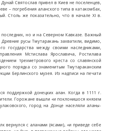
Дунай Святослав привел в Киев не поселенцев,
еве – погребения аланского типа в катакомбах,
й. Столь же показательно, что в начале XI в.
 последних, но и на Северном Кавказе. Важный
. Древние русы Тмутаракань захватили, видимо,
ого государства между своими наследниками,
правления Мстислава Ярославича, Ростилава
ждением трехметрового креста со славянской
одного порядка со знаменитым Тмутараканским
кции Берлинского музея. Из надписи на печати
ься поддержкой донецких алан. Когда в 1111 г.
жители. Горожане вышли «и поклонишося князем
улаковского, город на Донце населяли аланы-
к вернулся с аланами (ясами), «и приведе себе