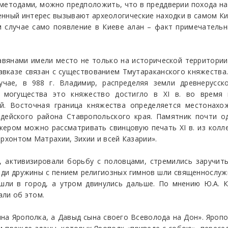
методами, можно предположить, что в преддверии похода на 
шенный интерес вызывают археологические находки в самом Ки
случае само появление в Киеве алан – факт примечательны
лавянами имели место не только на исторической территории
авказе связан с существованием Тмутараканского княжества
чае, в 988 г. Владимир, распределяя земли древнерусск
 могущества это княжество достигло в XI в. во время 
й. Восточная граница княжества определяется местонахо
ардейского района Ставропольского края. Памятник почти 
кером можно рассматривать свинцовую печать XI в. из колле
архонтом Матрахии, Зихии и всей Казарии».
н, активизировали борьбу с половцами, стремились заручит
реди дружины с пением религиозных гимнов шли священнослу
шли в город, а утром двинулись дальше. По мнению Ю.А. К
али об этом.
на Ярополка, а Давыд сына своего Всеволода на Дон». Яропол