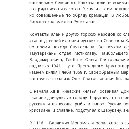
населением Северного Кавказа политическими 
а отряды ясов и касогов. В связи с этим повы
но совершенные по обряду кремации. В любом 
Ярослав «поселил на Руси» алан.
Контакты алан и других горских народов со с
этап в древней истории русских на Северном К
во время похода Святослава. Во всяком слу
Тмутаракань отдал Мстиславу. Наибольшего
Владимировича, Глеба и Олега Святославиче
надписью 1041 г. у с. Преградного Красногв
камнем князя Глеба 1068 г. Своеобразным мар
явствует, что князь Олег Святославович был «
С начала XII в. киевские князья, осваивая До
славяне двинулись к городу Шарукану, то впе
русским и вынесоша рыбы и вино». Русичи во
христиане, и славяне, подступая к Шарукану, зн
В 1116 г. Владимир Мономах «послал своего сы