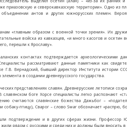
следователь выделил осетин (алан) – «из-за их ранних и 
кже приазовскую и северокавказскую территории». Одно из п
 объединении антов и других южнорусских племен. Вероя
ланам «главным образом с военной точки зрения». Их дружи
ательные войска из кавказцев, «и много касогов и осетин в
его, перешли к Ярославу».
-аланских контактах подтверждается археологическими да
 Специалисты рассматривают данные памятники как свидете
е Г.В. Вернадский, бывший директор Института истории ССС
элемента в создании древнерусского государства.
еских представлениях славян. Древнерусские летописи сохр
В славянском боге Хорсе специалисты легко распознают «ст
ению считаются славянские божества Дажьбог – «подател
и собаку-птицу), Сварог – слово Swar обозначает «распрю, бо
ашли подтверждение и в других сферах жизни. Профессор Ю
жили рядом с русскими и среди них и должны были вносить в 