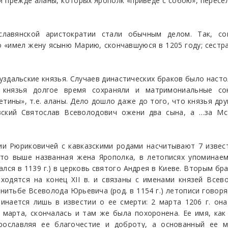
 и прежде аланы, которых Ярополк «приведе с собою», пересе
славянской аристократии стали обычным делом. Так, со
 «имел жену ясыню Марию, скончавшуюся в 1205 году; сестра
уздальские князья. Случаев династических браков было насто
е князья долгое время сохраняли и матримониальные со
ины», т.е. аланы. Дело дошло даже до того, что князья др
евский Святослав Всеволодович ожени два сына, а …за М
и Рюриковичей с кавказскими родами насчитывают 7 извест
 Это выше названная жена Ярополка, в летописях упоминаема
ался в 1139 г.) в церковь святого Андрея в Киеве. Вторым б
ходятся на конец XII в. и связаны с именами князей Все
итьбе Всеволода Юрьевича (род. в 1154 г.) летописи говор
минается лишь в известии о ее смерти: 2 марта 1206 г. о
 марта, скончалась и там же была похоронена. Ее имя, ка
прославляя ее благочестие и доброту, а основанный ее м