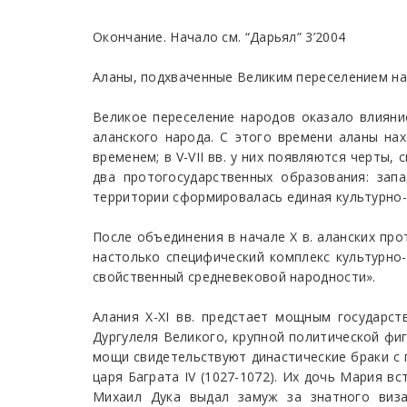
Окончание. Начало см. “Дарьял” 3’2004
Аланы, подхваченные Великим переселением нар
Великое переселение народов оказало влияни
аланского народа. С этого времени аланы нах
временем; в V-VII вв. у них появляются черты
два протогосударственных образования: запа
территории сформировалась единая культурно-
После объединения в начале Х в. аланских про
настолько специфический комплекс культурно
свойственный средневековой народности».
Алания X-XI вв. предстает мощным государс
Дургулеля Великого, крупной политической фи
мощи свидетельствуют династические браки с 
царя Баграта IV (1027-1072). Их дочь Мария в
Михаил Дука выдал замуж за знатного виза