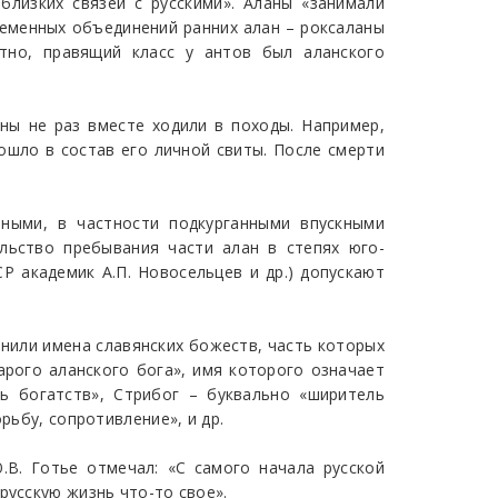
близких связей с русскими». Аланы «занимали
леменных объединений ранних алан – роксаланы
тно, правящий класс у антов был аланского
ны не раз вместе ходили в походы. Например,
ошло в состав его личной свиты. После смерти
нными, в частности подкурганными впускными
льство пребывания части алан в степях юго-
Р академик А.П. Новосельцев и др.) допускают
анили имена славянских божеств, часть которых
арого аланского бога», имя которого означает
ь богатств», Стрибог – буквально «ширитель
рьбу, сопротивление», и др.
.В. Готье отмечал: «С самого начала русской
русскую жизнь что-то свое».