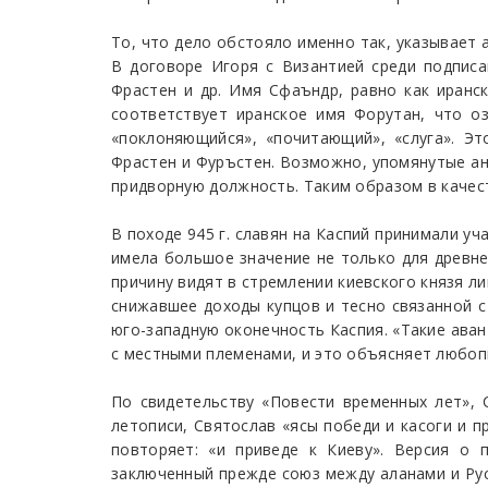
То, что дело обстояло именно так, указывает 
В договоре Игоря с Византией среди подписа
Фрастен и др. Имя Сфаъндр, равно как иранс
соответствует иранское имя Форутан, что оз
«поклоняющийся», «почитающий», «слуга». Э
Фрастен и Фуръстен. Возможно, упомянутые ан
придворную должность. Таким образом в качест
В походе 945 г. славян на Каспий принимали уч
имела большое значение не только для древне
причину видят в стремлении киевского князя л
снижавшее доходы купцов и тесно связанной с
юго-западную оконечность Каспия. «Такие аван
с местными племенами, и это объясняет любопы
По свидетельству «Повести временных лет», С
летописи, Святослав «ясы победи и касоги и п
повторяет: «и приведе к Киеву». Версия о 
заключенный прежде союз между аланами и Рус