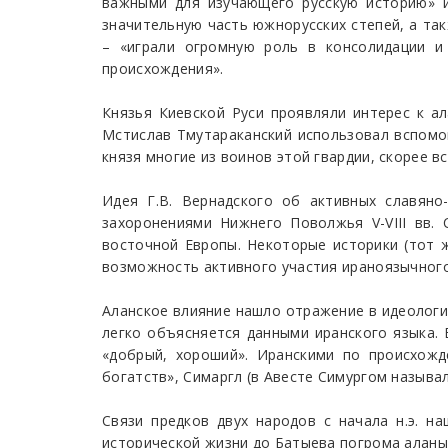
важными для изучающего русскую историю» ис
значительную часть южнорусских степей, а та
– «играли огромную роль в консолидации и
происхождения».
Князья Киевской Руси проявляли интерес к а
Мстислав Тмутараканский использовал вспомог
князя многие из воинов этой гвардии, скорее вс
Идея Г.В. Вернадского об активных славяно
захоронениями Нижнего Поволжья V-VIII вв.
восточной Европы. Некоторые историки (тот ж
возможность активного участия ираноязычного 
Аланское влияние нашло отражение в идеологич
легко объясняется данными иранского языка. 
«добрый, хороший». Иранскими по происхожд
богатств», Симаргл (в Авесте Симургом называл
Связи предков двух народов с начала н.э. н
исторической жизни до Батыева погрома аланы 