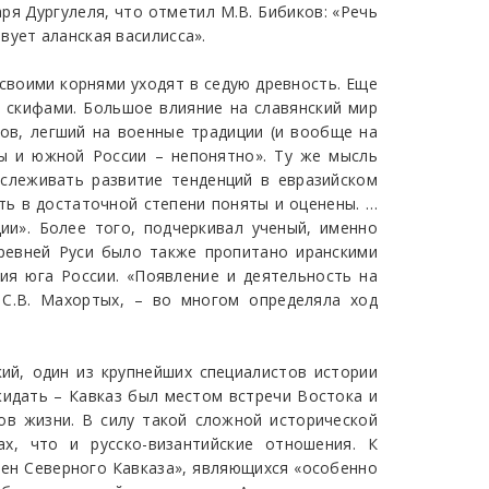
ря Дургулеля, что отметил М.В. Бибиков: «Речь
вует аланская василисса».
 своими корнями уходят в седую древность. Еще
 – скифами. Большое влияние на славянский мир
дов, легший на военные традиции (и вообще на
ны и южной России – непонятно». Ту же мысль
тслеживать развитие тенденций в евразийском
ыть в достаточной степени поняты и оценены. …
и». Более того, подчеркивал ученый, именно
древней Руси было также пропитано иранскими
ия юга России. «Появление и деятельность на
 С.В. Махортых, – во многом определяла ход
кий, один из крупнейших специалистов истории
жидать – Кавказ был местом встречи Востока и
зов жизни. В силу такой сложной исторической
, что и русско-византийские отношения. К
мен Северного Кавказа», являющихся «особенно