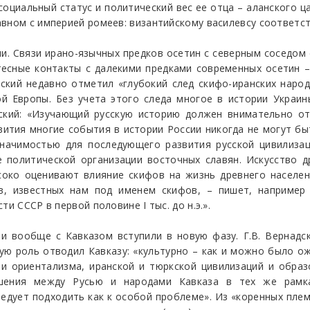
социальный статус и политический вес ее отца – аланского ца
вном с империей ромеев: византийскому василевсу соответст
и. Связи ирано-язычных предков осетин с северным соседом
ив тесные контакты с далекими предками современных осетин
нский недавно отметил «глубокий след скифо-иранских наро
ой Европы. Без учета этого следа многое в истории Украи
дский: «Изучающий русскую историю должен внимательно о
вития многие события в истории России никогда не могут б
начимостью для последующего развития русской цивилизаци
 политической организации восточных славян. Искусство 
око оценивают влияние скифов на жизнь древнего населен
в, известных нам под именем скифов, – пишет, например
и СССР в первой половине I тыс. до н.э.».
н и вообще с Кавказом вступили в новую фазу. Г.В. Вернадс
ную роль отводил Кавказу: «культурно – как и можно было о
 и ориентализма, иранской и тюркской цивилизаций и обра
ения между Русью и народами Кавказа в тех же рамках
дует подходить как к особой проблеме». Из «коренных пле