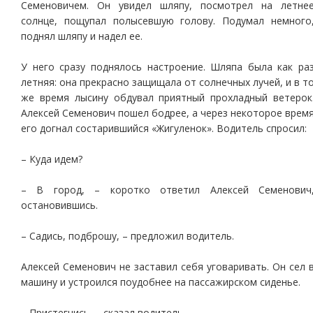
Семеновичем. Он увидел шляпу, посмотрел на летне
солнце, пощупал полысевшую голову. Подумал немного
поднял шляпу и надел ее.
У него сразу поднялось настроение. Шляпа была как ра
летняя: она прекрасно защищала от солнечных лучей, и в т
же время лысину обдувал приятный прохладный ветерок
Алексей Семенович пошел бодрее, а через некоторое врем
его догнал состарившийся «Жигуленок». Водитель спросил:
– Куда идем?
– В город, – коротко ответил Алексей Семенович
остановившись.
– Садись, подброшу, – предложил водитель.
Алексей Семенович не заставил себя уговаривать. Он сел 
машину и устроился поудобнее на пассажирском сиденье.
– Пристегнись, – сказал водитель.