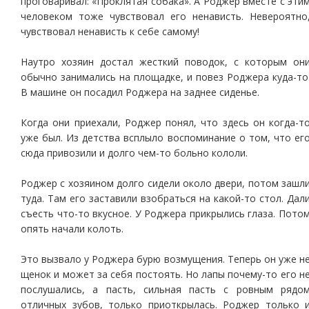
проговаривал: «Проклятая собака». А Роджер вместе с эти
человеком тоже чувствовал его ненависть. Невероятно
чувствовал ненависть к себе самому!
Наутро хозяин достал жесткий поводок, с которым он
обычно занимались на площадке, и повез Роджера куда-то
В машине он посадил Роджера на заднее сиденье.
Когда они приехали, Роджер понял, что здесь он когда-т
уже был. Из детства всплыло воспоминание о том, что ег
сюда привозили и долго чем-то больно кололи.
Роджер с хозяином долго сидели около двери, потом зашл
туда. Там его заставили взобраться на какой-то стол. Дал
съесть что-то вкусное. У Роджера прикрылись глаза. Пото
опять начали колоть.
Это вызвало у Роджера бурю возмущения. Теперь он уже н
щенок и может за себя постоять. Но лапы почему-то его н
послушались, а пасть, сильная пасть с ровным рядо
отличных зубов, только приоткрылась. Роджер только 