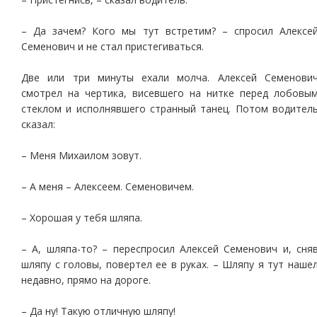
– Да зачем? Кого мы тут встретим? – спросил Алексе
Семенович и не стал пристегиваться.
Две или три минуты ехали молча. Алексей Семенови
смотрел на чертика, висевшего на нитке перед лобовы
стеклом и исполнявшего странный танец. Потом водител
сказал:
– Меня Михаилом зовут.
– А меня – Алексеем. Семеновичем.
– Хорошая у тебя шляпа.
– А, шляпа-то? – переспросил Алексей Семенович и, сня
шляпу с головы, повертел ее в руках. – Шляпу я тут наше
недавно, прямо на дороге.
– Да ну! Такую отличную шляпу!