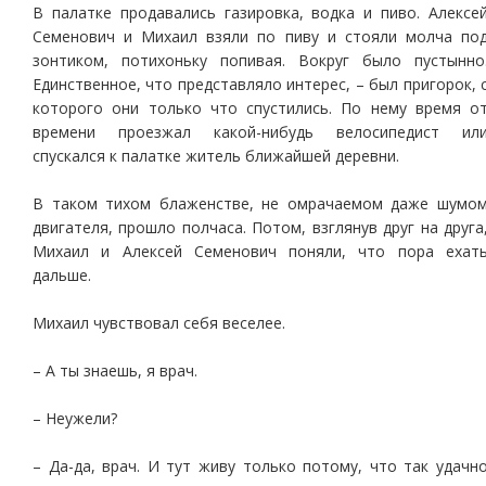
В палатке продавались газировка, водка и пиво. Алексе
Семенович и Михаил взяли по пиву и стояли молча по
зонтиком, потихоньку попивая. Вокруг было пустынно
Единственное, что представляло интерес, – был пригорок, 
которого они только что спустились. По нему время о
времени проезжал какой-нибудь велосипедист ил
спускался к палатке житель ближайшей деревни.
В таком тихом блаженстве, не омрачаемом даже шумо
двигателя, прошло полчаса. Потом, взглянув друг на друга
Михаил и Алексей Семенович поняли, что пора ехат
дальше.
Михаил чувствовал себя веселее.
– А ты знаешь, я врач.
– Неужели?
– Да-да, врач. И тут живу только потому, что так удачн