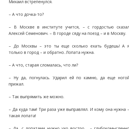
Михаил встрепенулся.
– А что дочка-то?
– В Москве в институте учится, – с гордостью сказа
Алексей Семенович. – В городе сяду на поезд – и в Москву.
– До Москвы – это ты еще сколько ехать будешь! А 
только в город – и обратно. Лопата нужна.
– А что, старая сломалась, что ли?
– Ну да, погнулась. Ударил ей по камню, да еще ного
прижал.
– Так выпрямить же можно.
– Да куда там! Три раза уже выправлял. И кому она нужна 
такая лопата!
– Да, с лопатами нужно ухо востро… – глубокомысленн