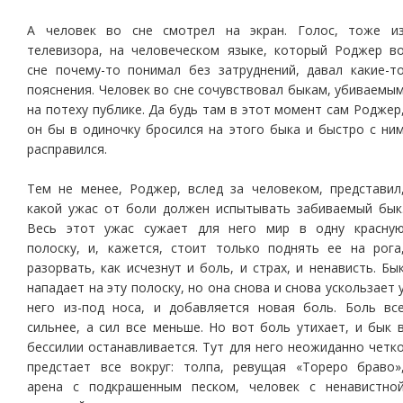
А человек во сне смотрел на экран. Голос, тоже и
телевизора, на человеческом языке, который Роджер в
сне почему-то понимал без затруднений, давал какие-т
пояснения. Человек во сне сочувствовал быкам, убиваемы
на потеху публике. Да будь там в этот момент сам Роджер
он бы в одиночку бросился на этого быка и быстро с ни
расправился.
Тем не менее, Роджер, вслед за человеком, представил
какой ужас от боли должен испытывать забиваемый бык
Весь этот ужас сужает для него мир в одну красну
полоску, и, кажется, стоит только поднять ее на рога
разорвать, как исчезнут и боль, и страх, и ненависть. Бы
нападает на эту полоску, но она снова и снова ускользает 
него из-под носа, и добавляется новая боль. Боль вс
сильнее, а сил все меньше. Но вот боль утихает, и бык 
бессилии останавливается. Тут для него неожиданно четк
предстает все вокруг: толпа, ревущая «Тореро браво»
арена с подкрашенным песком, человек с ненавистно