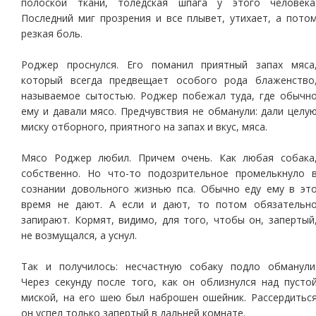
полоской ткани, толедская шпага у этого человека
Последний миг прозрения и все плывет, утихает, а пото
резкая боль.
Роджер проснулся. Его поманил приятный запах мяса
который всегда предвещает особого рода блаженство
называемое сытостью. Роджер побежал туда, где обычн
ему и давали мясо. Предчувствия не обманули: дали целу
миску отборного, приятного на запах и вкус, мяса.
Мясо Роджер любил. Причем очень. Как любая собака
собственно. Но что-то подозрительное промелькнуло 
сознании довольного жизнью пса. Обычно еду ему в эт
время не дают. А если и дают, то потом обязательн
запирают. Кормят, видимо, для того, чтобы он, запертый
не возмущался, а уснул.
Так и получилось: несчастную собаку подло обманули
Через секунду после того, как он облизнулся над пусто
миской, на его шею был наброшен ошейник. Рассердитьс
он успел только запертый в дальней комнате.