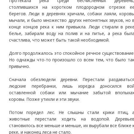
Протекала река среди бесчисленных деревень
столпившихся на коротком плодородном отрезке е
берегов. Люди в деревнях кричали, собаки лаяли, коров
мычали, и было множество других непонятных звуков, но 
конце концов река к ним привыкла. Люди стирали в рек
белье, забирали воду на полив и на питье, а река был
счастлива, что может быть такой необходимой.
Долго продолжалось это спокойное речное существование
Но однажды что-то произошло со всем тем, что было та
привычно.
Сначала обезлюдели деревни. Перестали раздаватьс
людские перебранки, лишь изредка доносился во
оставленной собаки или мычание забытой впопыха
коровы. Позже утихли и эти звуки.
Потом поредел лес. Не слышны стали крики птиц, 
животные перестали ходить на водопой. Деревье
становилось все меньше и меньше, их вырубали все ближе 
реке, и наконец леса не стало.