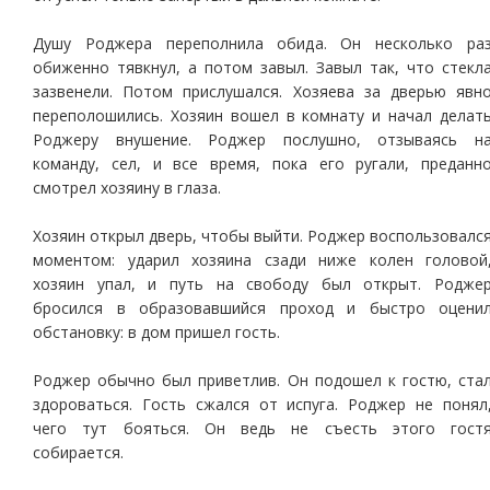
Душу Роджера переполнила обида. Он несколько ра
обиженно тявкнул, а потом завыл. Завыл так, что стекл
зазвенели. Потом прислушался. Хозяева за дверью явн
переполошились. Хозяин вошел в комнату и начал делат
Роджеру внушение. Роджер послушно, отзываясь н
команду, сел, и все время, пока его ругали, преданн
смотрел хозяину в глаза.
Хозяин открыл дверь, чтобы выйти. Роджер воспользовалс
моментом: ударил хозяина сзади ниже колен головой
хозяин упал, и путь на свободу был открыт. Родже
бросился в образовавшийся проход и быстро оцени
обстановку: в дом пришел гость.
Роджер обычно был приветлив. Он подошел к гостю, ста
здороваться. Гость сжался от испуга. Роджер не понял
чего тут бояться. Он ведь не съесть этого гост
собирается.