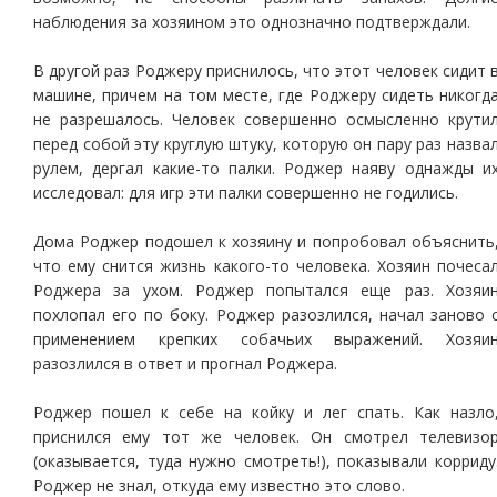
наблюдения за хозяином это однозначно подтверждали.
В другой раз Роджеру приснилось, что этот человек сидит 
машине, причем на том месте, где Роджеру сидеть никогд
не разрешалось. Человек совершенно осмысленно крути
перед собой эту круглую штуку, которую он пару раз назва
рулем, дергал какие-то палки. Роджер наяву однажды и
исследовал: для игр эти палки совершенно не годились.
Дома Роджер подошел к хозяину и попробовал объяснить
что ему снится жизнь какого-то человека. Хозяин почеса
Роджера за ухом. Роджер попытался еще раз. Хозяи
похлопал его по боку. Роджер разозлился, начал заново 
применением крепких собачьих выражений. Хозяи
разозлился в ответ и прогнал Роджера.
Роджер пошел к себе на койку и лег спать. Как назло
приснился ему тот же человек. Он смотрел телевизо
(оказывается, туда нужно смотреть!), показывали корриду
Роджер не знал, откуда ему известно это слово.