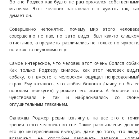
Во сне Роджер как будто не распоряжался собственным
мыслями. Этот человек заставлял его думать так, ка
думает он.
Совершенно непонятно, почему мир этого человек
совершенно не пах, но зато виден был как-то слишко
отчетливо, а предметы различались не только по яркости
но и как-то неуловимо еще.
Самое интересное, что человек этот очень боялся собак
Как только Роджеру снилось, как этот человек види
собаку, он вместе с человеком ощущал непреодолимы
страх. Ему казалось, что любая болонка (наяву он бы е
пополам перекусил) угрожает его жизни. А болонки эт
чувствовали и так и набрасывались со свои
оглушительным тявканьем.
Однажды Роджер решил взглянуть на все это с точк
зрения этого человека во сне. Такие размышления довел
его до интереснейших выводов, даже до того, что люди
возможно, не способны различать запахов. Долги