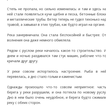
Степь не пропала, но сильно изменилась: и там и здесь н
ней стали появляться кучи щебня и песка, бетонные блок
и металлические трубы. Ветер теперь не гудел тихонько на
травой, а завывал в этих трубах, как будто играл на органе.
Река занервничала. Она стала беспокойней и быстрее. О
волнения она даже немного обмелела.
Рядом с руслом реки началось какое-то строительство. 
днем и ночью раздавался там стук машин, рабочие что-т
кричали друг другу.
У реки совсем испортилось настроение. Рыба в не
перевелась, а дно стало голым и каменистым.
Однажды произошло что-то совсем неприятное: част
берега у реки разрушили, и она потекла по новому руслу
Дно в нем было очень неудобное, и берега будто сжимал
реку с обеих сторон.