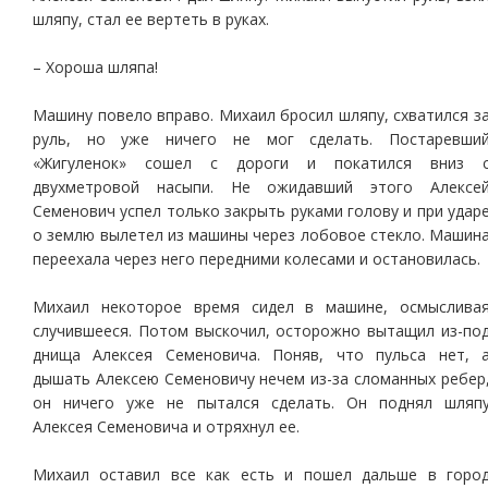
шляпу, стал ее вертеть в руках.
– Хороша шляпа!
Машину повело вправо. Михаил бросил шляпу, схватился з
руль, но уже ничего не мог сделать. Постаревши
«Жигуленок» сошел с дороги и покатился вниз 
двухметровой насыпи. Не ожидавший этого Алексе
Семенович успел только закрыть руками голову и при удар
о землю вылетел из машины через лобовое стекло. Машин
переехала через него передними колесами и остановилась.
Михаил некоторое время сидел в машине, осмыслива
случившееся. Потом выскочил, осторожно вытащил из-по
днища Алексея Семеновича. Поняв, что пульса нет, 
дышать Алексею Семеновичу нечем из-за сломанных ребер
он ничего уже не пытался сделать. Он поднял шляп
Алексея Семеновича и отряхнул ее.
Михаил оставил все как есть и пошел дальше в горо