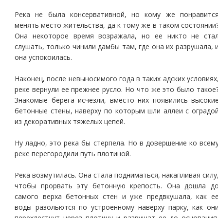
Река не была консервативной, но кому же понравитс
менять место жительства, да к тому же в таком состоянии
Она некоторое время возражала, но ее никто не ста
слушать, только чинили дамбы там, где она их разрушала, 
она успокоилась.
Наконец, после невыносимого года в таких адских условиях
реке вернули ее прежнее русло. Но что же это было такое
Знакомые берега исчезли, вместо них появились высоки
бетонные стены, наверху по которым шли аллеи с оградо
из декоративных тяжелых цепей.
Ну ладно, это река бы стерпела. Но в довершение ко всем
реке перегородили путь плотиной.
Река возмутилась. Она стала подниматься, накапливая силу
чтобы прорвать эту бетонную крепость. Она дошла д
самого верха бетонных стен и уже предвкушала, как е
воды разольются по устроенному наверху парку, как он
перехлестнут через плотину и разрушат ее до основания