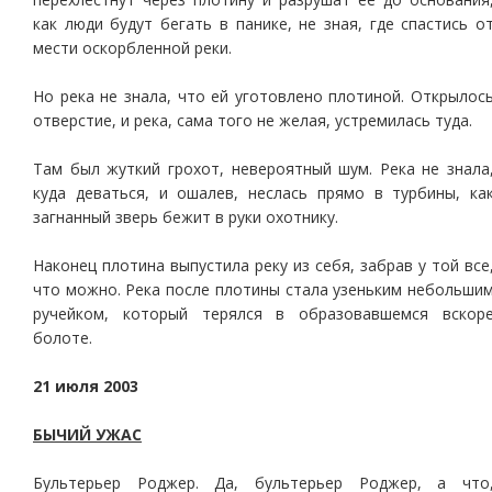
как люди будут бегать в панике, не зная, где спастись о
мести оскорбленной реки.
Но река не знала, что ей уготовлено плотиной. Открылос
отверстие, и река, сама того не желая, устремилась туда.
Там был жуткий грохот, невероятный шум. Река не знала
куда деваться, и ошалев, неслась прямо в турбины, ка
загнанный зверь бежит в руки охотнику.
Наконец плотина выпустила реку из себя, забрав у той все
что можно. Река после плотины стала узеньким небольши
ручейком, который терялся в образовавшемся вскор
болоте.
21 июля 2003
БЫЧИЙ УЖАС
Бультерьер Роджер. Да, бультерьер Роджер, а что