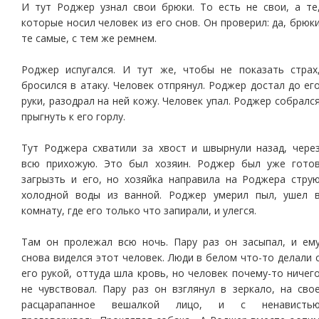
И тут Роджер узнал свои брюки. То есть не свои, а те
которые носил человек из его снов. Он проверил: да, брюк
те самые, с тем же ремнем.
Роджер испугался. И тут же, чтобы не показать страх
бросился в атаку. Человек отпрянул. Роджер достал до ег
руки, разодрал на ней кожу. Человек упал. Роджер собралс
прыгнуть к его горлу.
Тут Роджера схватили за хвост и швырнули назад, чере
всю прихожую. Это был хозяин. Роджер был уже гото
загрызть и его, но хозяйка направила на Роджера стру
холодной воды из ванной. Роджер умерил пыл, ушел 
комнату, где его только что запирали, и улегся.
Там он пролежал всю ночь. Пару раз он засыпал, и ем
снова виделся этот человек. Люди в белом что-то делали 
его рукой, оттуда шла кровь, но человек почему-то ничег
не чувствовал. Пару раз он взглянул в зеркало, на сво
расцарапанное вешалкой лицо, и с ненависть