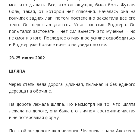
мог, что дышать. Все, что он ощущал, была боль. Жутка
боль, такая, от которой нет спасения. Началась она н
кончиках задних лап, потом постепенно захватила все ег
тело. Он перестал дышать. Ужас охватил Роджера. О
попытался застонать – нет сил вынести это мученье! – н
не смог и этого. Последнее отчаянное усилие освободитьс
и Роджер уже больше ничего не увидит во сне.
23-25 июля 2002
ШЛЯПА
Через степь вела дорога. Длинная, пыльная и без единог
деревца на обочине.
На дороге лежала шляпа. Но несмотря на то, что шляп
лежала на дороге, она была в отличном состоянии: чиста
и не потерявшая форму.
По этой же дороге шел человек. Человека звали Алексее