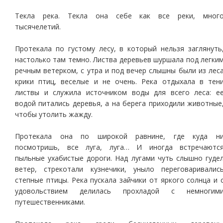
Текла река. Текла она себе как все реки, мног
тысячелетий.
Протекала по густому лесу, в который нельзя заглянуть
настолько там темно. Листва деревьев шуршала под легки
речным ветерком, с утра и под вечер слышны были из лес
крики птиц, веселые и не очень. Река отдыхала в тен
листвы и служила источником воды для всего леса: е
водой питались деревья, а на берега приходили животные
чтобы утолить жажду.
Протекала она по широкой равнине, где куда н
посмотришь, все луга, луга… И иногда встречаютс
пыльные ухабистые дороги. Над лугами чуть слышно гуде
ветер, стрекотали кузнечики, уныло переговаривалис
степные птицы. Река пускала зайчики от яркого солнца и 
удовольствием делилась прохладой с немногим
путешественниками.