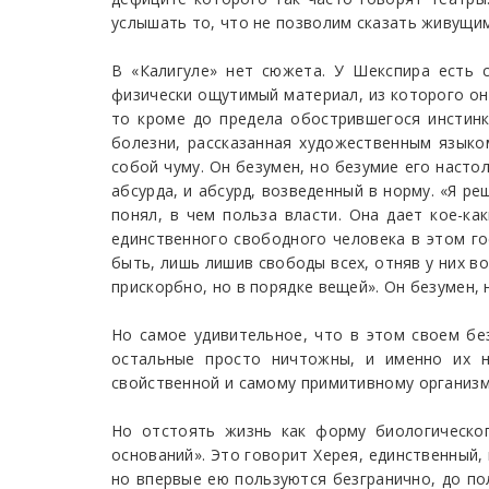
услышать то, что не позволим сказать живущи
В «Калигуле» нет сюжета. У Шекспира есть с
физически ощутимый материал, из которого он 
то кроме до предела обострившегося инстинкт
болезни, рассказанная художественным языко
собой чуму. Он безумен, но безумие его настол
абсурда, и абсурд, возведенный в норму. «Я ре
понял, в чем польза власти. Она дает кое-ка
единственного свободного человека в этом г
быть, лишь лишив свободы всех, отняв у них в
прискорбно, но в порядке вещей». Он безумен, 
Но самое удивительное, что в этом своем бе
остальные просто ничтожны, и именно их н
свойственной и самому примитивному организм
Но отстоять жизнь как форму биологическог
оснований». Это говорит Херея, единственный,
но впервые ею пользуются безгранично, до пол