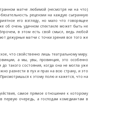
игранном матче любимой (несмотря ни на что)
 обязательность рецензии на каждую сыгранную
приятное его взгляду, но мало что говорящее
же об очень удачном спектакле может быть не
 Впрочем, в этом есть свой смысл, ведь любой
ают дежурные матчи с точки зрения все того же
ское, что свойственно лишь театральному миру.
овинции, а мы, увы, провинция, это особенно
и до такого состояния, когда она не могла уже
но разнести в пух и прах на всю страну, и это
 Присмотришься к этому полю и кажется, что на
 действия, самое прямое отношение к которому
 в первую очередь, а господам комедиантам в