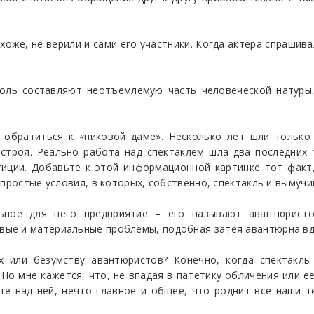
охоже, не верили и сами его участники. Когда актера спрашива
коль составляют неотъемлемую часть человеческой натуры,
я обратиться к «пиковой даме». Несколько лет шли только
строя. Реально работа над спектаклем шла два последних т
тиции. Добавьте к этой информационной картинке тот факт,
простые условия, в которых, собственно, спектакль и вымучи
ьное для него предприятие – его называют авантюристо
ые и материальные проблемы, подобная затея авантюрна вд
х или безумству авантюристов? Конечно, когда спектакль
о мне кажется, что, не впадая в патетику обличения или е
те над ней, нечто главное и общее, что роднит все наши 