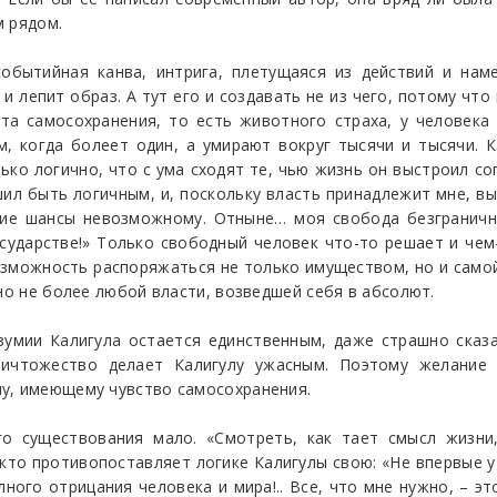
м рядом.
обытийная канва, интрига, плетущаяся из действий и нам
и лепит образ. А тут его и создавать не из чего, потому что
а самосохранения, то есть животного страха, у человека 
м, когда болеет один, а умирают вокруг тысячи и тысячи. 
ько логично, что с ума сходят те, чью жизнь он выстроил со
шил быть логичным, и, поскольку власть принадлежит мне, вы
кие шансы невозможному. Отныне… моя свобода безгранична
осударстве!» Только свободный человек что-то решает и че
озможность распоряжаться не только имуществом, но и самой
но не более любой власти, возведшей себя в абсолют.
зумии Калигула остается единственным, даже страшно сказа
ичтожество делает Калигулу ужасным. Поэтому желание 
у, имеющему чувство самосохранения.
о существования мало. «Смотреть, как тает смысл жизни
 кто противопоставляет логике Калигулы свою: «Не впервые у
ного отрицания человека и мира!.. Все, что мне нужно, – э