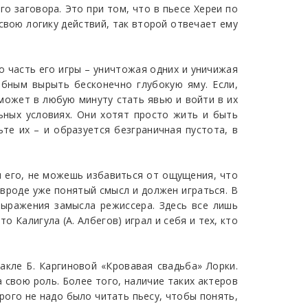
о заговора. Это при том, что в пьесе Хереи по
свою логику действий, так второй отвечает ему
о часть его игры – уничтожая одних и уничижая
обным вырыть бесконечно глубокую яму. Если,
 может в любую минуту стать явью и войти в их
льных условиях. Они хотят просто жить и быть
ьте их – и образуется безграничная пустота, в
я его, не можешь избавиться от ощущения, что
 вроде уже понятый смысл и должен играться. В
выражения замысла режиссера. Здесь все лишь
о Калигула (А. Албегов) играл и себя и тех, кто
акле Б. Каргиновой «Кровавая свадьба» Лорки.
 свою роль. Более того, наличие таких актеров
орого не надо было читать пьесу, чтобы понять,