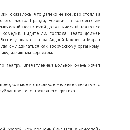
ки, оказалось, что далеко не все, кто стоял за
того листа. Правда, условия, в которых им
мический Осетинский драматический театр все
 комедии. Видите ли, господа, театр должен
. Вот и ушли из театра Андрей Кокоев и Марат
куда ему двигаться как творческому организму,
блику, излишним серьезом.
по театру. Впечатление?! Больной очень хочет
непреодолимое и опасливое желание сделать его
неубранное тело последнего критика.
ой фразой: «Уж полночь близится, а «пиковой»