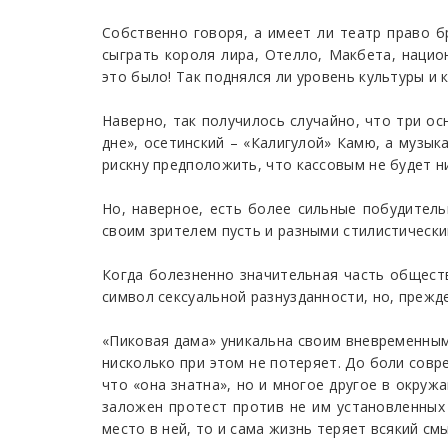
Собственно говоря, а имеет ли театр право 
сыграть короля лира, Отелло, Макбета, нацио
это было! Так поднялся ли уровень культуры и
Наверно, так получилось случайно, что три ос
дне», осетинский – «Калигулой» Камю, а музык
рискну предположить, что кассовым не будет н
Но, наверное, есть более сильные побудитель
своим зрителем пусть и разными стилистическим
Когда болезненно значительная часть обществ
символ сексуальной разнузданности, но, прежд
«Пиковая дама» уникальна своим вневременным
нисколько при этом не потеряет. До боли совр
что «она знатна», но и многое другое в окруж
заложен протест против не им установленных 
место в ней, то и сама жизнь теряет всякий смы