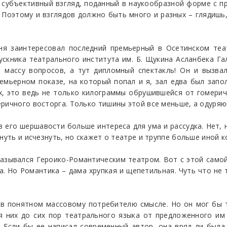
 субъективный взгляд, поданный в наукообразной форме с 
. Поэтому и взглядов должно быть много и разных – глядишь,
ня заинтересовал последний премьерный в Осетинском теат
скника театрального института им. Б. Щукина Асланбека Г
 массу вопросов, а тут дипломный спектакль! Он и вызвал
емьерном показе, на который попал и я, зал едва был запол
ех, это ведь не только килограммы обрушившейся от гомери
еричного восторга. Только тишины этой все меньше, а одуря
 в его шершавости больше интереса для ума и рассудка. Нет,
кнуть и исчезнуть, но скажет о театре и труппе больше иной 
назывался Героико-Романтическим театром. Вот с этой само
а. Но Романтика – дама хрупкая и щепетильная. Чуть что не т
 в понятном массовому потребителю смысле. Но он мог бы 
 них до сих пор театрального языка от предложенного им К
. Если бы ее написал современный автор, она вряд ли был