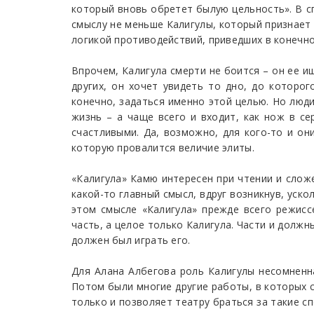
который вновь обретет былую цельность». В сп
смыслу не меньше Калигулы, который признает 
логикой противодействий, приведших в конечно
Впрочем, Калигула смерти не боится – он ее и
других, он хочет увидеть то дно, до которо
конечно, задаться именно этой целью. Но люди
жизнь – а чаще всего и входит, как нож в се
счастливыми. Да, возможно, для кого-то и они
которую провалится величие элиты.
«Калигула» Камю интересен при чтении и слож
какой-то главный смысл, вдруг возникнув, уск
этом смысле «Калигула» прежде всего режисс
часть, а целое только Калигула. Части и должны
должен был играть его.
Для Алана Албегова роль Калигулы несомненна
Потом были многие другие работы, в которых с
только и позволяет театру браться за такие сп