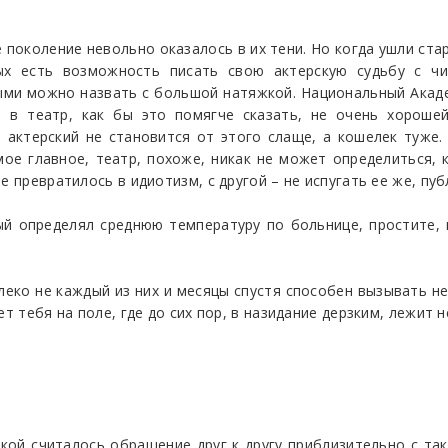
поколение невольно оказалось в их тени. Но когда ушли стари
ых есть возможность писать свою актерскую судьбу с чис
ыми можно назвать с большой натяжкой. Национальный Акаде
 в театр, как бы это помягче сказать, не очень хорошей
 актерский не становится от этого слаще, а кошелек туже
мое главное, театр, похоже, никак не может определиться, 
е превратилось в идиотизм, с другой – не испугать ее же, пу
ый определял среднюю температуру по больнице, простите, 
алеко не каждый из них и месяцы спустя способен вызывать 
ет тебя на поле, где до сих пор, в назидание дерзким, лежит 
кой считалось обращение друг к другу приблизительно с так