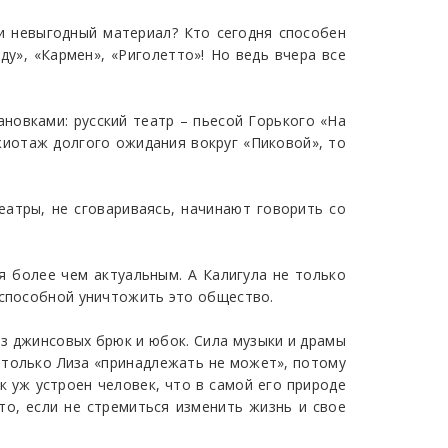
и невыгодный материал? Кто сегодня способен
у», «Кармен», «Риголетто»! Но ведь вчера все
ановками: русский театр – пьесой Горького «На
ажиотаж долгого ожидания вокруг «Пиковой», то
еатры, не сговариваясь, начинают говорить со
я более чем актуальным. А Калигула не только
 способной уничтожить это общество.
з джинсовых брюк и юбок. Сила музыки и драмы
е только Лиза «принадлежать не может», потому
к уж устроен человек, что в самой его природе
то, если не стремиться изменить жизнь и свое