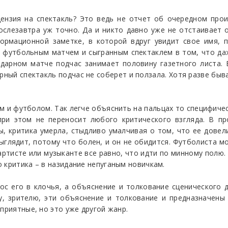
ензия на спектакль? Это ведь не отчет об очередном про
послезавтра уж точно. Да и никто давно уже не отстаивает
ормационной заметке, в которой вдруг увидит свое имя, 
м футбольным матчем и сыгранным спектаклем в том, что да
здарном матче подчас занимает половину газетного листа.
рный спектакль подчас не соберет и ползала. Хотя разве быв
 и футболом. Так легче объяснить на пальцах то специфиче
при этом не переносит любого критического взгляда. В пр
ы, критика умерла, стыдливо умалчивая о том, что ее довел
ыглядит, потому что болен, и он не обидится. Футболиста мож
артисте или музыканте все равно, что идти по минному полю.
 критика – в назидание непуганым новичкам.
ос его в клочья, а объяснение и толкование сценического
му, зрителю, эти объяснение и толкование и предназначены
приятные, но это уже другой жанр.