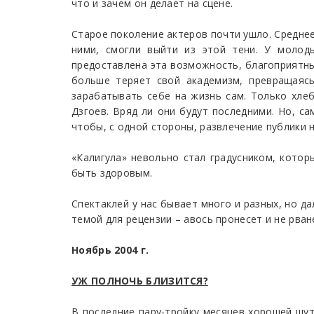
что и зачем он делает на сцене.
Старое поколение актеров почти ушло. Среднее 
ними, смогли выйти из этой тени. У молод
предоставлена эта возможность, благоприятн
больше теряет свой академизм, превращаясь
зарабатывать себе на жизнь сам. Только хлеб
Дзгоев. Вряд ли они будут последними. Но, са
чтобы, с одной стороны, развлечение публики н
«Калигула» невольно стал градусником, котор
быть здоровым.
Спектаклей у нас бывает много и разных, но д
темой для рецензии – авось пронесет и не рван
Ноябрь 2004 г.
УЖ ПОЛНОЧЬ БЛИЗИТСЯ?
В последние пару-тройку месяцев хорошей шут