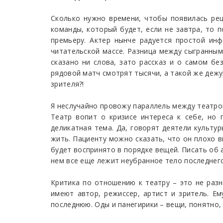
Сколько нужно времени, чтобы появилась рец
команды, который будет, если не завтра, то 
премьеру. Актер нынче радуется простой инф
читательской массе. Разница между сыгранны
сказано ни слова, зато рассказ и о самом бе
рядовой матч смотрят тысячи, а такой же дежу
зрителя?!
Я неслучайно провожу параллель между театром
Театр вопит о кризисе интереса к себе, но 
деликатная тема. Да, говорят деятели культур
жить. Пациенту можно сказать, что он плохо в
будет воспринято в порядке вещей. Писать об 
нем все еще лежит неубранное тело последнего
Критика по отношению к театру – это не разн
имеют автор, режиссер, артист и зритель. Е
последнюю. Оды и панегирики – вещи, понятно, 