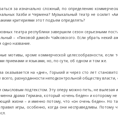
браться за изначально сложный, по определению коммерческ
нальных Хазби и Чермена? Музыкальный театр не осилит «Аид
 какими критериями этот подъем определять?
новных театра республики завершили сезон серьезными пост
альный – «Пиковой дамой» Чайковского. Если убрать некий 
и одно название.
ные мотивы, кроме коммерческой целесообразности, если т
и приемами и языками, но, по сути, об одном и том же.
а оказывается на «дне», Горький и через сто лет становитс
е всего, разнузданности неподконтрольной обществу власти,
 смысловым подтекстом. Эту оперу можно петь, не вылезая и
еменна драма Германа, который «очень беден» и которому н
ающей жизни – и именно потому, что «он очень беден». Но та
правил игры, особенно, когда они несправедливы. Потому ч
сл.