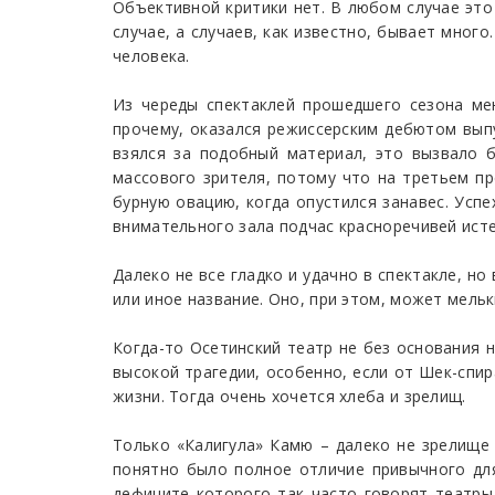
Объективной критики нет. В любом случае это
случае, а случаев, как известно, бывает много
человека.
Из череды спектаклей прошедшего сезона ме
прочему, оказался режиссерским дебютом выпу
взялся за подобный материал, это вызвало б
массового зрителя, потому что на третьем пр
бурную овацию, когда опустился занавес. Усп
внимательного зала подчас красноречивей ист
Далеко не все гладко и удачно в спектакле, но
или иное название. Оно, при этом, может мель
Когда-то Осетинский театр не без основания 
высокой трагедии, особенно, если от Шек-спир
жизни. Тогда очень хочется хлеба и зрелищ.
Только «Калигула» Камю – далеко не зрелище
понятно было полное отличие привычного для
дефиците которого так часто говорят театры