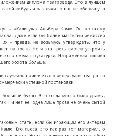
приложением диплома театроведа. Это в лучшем
 какой-нибудь и разглядит в вас не обезьяну, а
ре – «Калигула» Альбера Камю. Он, ко всему
алаова. Даже если бы более маститый режиссер
 их – правда, не возьмусь утверждать, что у
нен на треть. Но и эта треть смогла устроить
ческого смеха штукатурки. Напряженная тишина
ющего хохота больше.
 не случайно появляется в репертуаре театра то
коммерчески успешной постановки.
й большой буквы. Это когда много было драмы,
ак – и нет ее, одна лишь проза не очень сытой
таковым стать, если бы играющим его актерам
амю. Его пьеса, это как раз тот материал, о
а бы принята. Но от ушедших мы еще способны