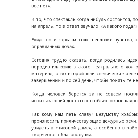
все нет».
В то, что спектакль когда-нибудь состоится, п
на апрель, то в ответ звучало: «А какого года?»
Ехидство и сарказм тоже неплохие чувства, 
оправданных дозах.
Сегодня трудно сказать, когда родилась иде
породив иллюзию этакого театрального долго
материал, а во второй шли сценические репе
завершенный и по сей день, чтобы понять те не
Когда человек берется за не совсем посил
испытывающий достаточно объективные кадров
Так кому нам петь славу? Безумству храбры
произносить приличествующие дежурные речи. Н
увидеть в «пиковой даме», а особенно в рабо
творческого благополучия.