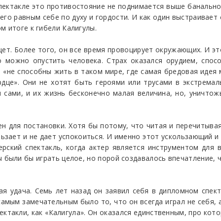
ектакле это противостояние не поднимается выше банальног
его равным себе по духу и гордости. И как один выстраивает 
м итоге к гибели Калигулы.
щет. Более того, он все время провоцирует окружающих. И эт
го можно опустить человека. Страх оказался орудием, спос
 «не способны жить в таком мире, где самая бредовая идея
рдце». Они не хотят быть героями или трусами в экстрема
 сами, и их жизнь бесконечно малая величина, но, уничтож
ен для постановки. Хотя бы потому, что читая и перечитыва
ользает и не дает успокоиться. И именно этот ускользающий и
ерский спектакль, когда актер является инструментом для 
 были бы играть целое, но порой создавалось впечатление, чт
я удача. Семь лет назад он заявил себя в дипломном спект
амым замечательным было то, что он всегда играл не себя, а
ектакли, как «Калигула». Он оказался единственным, про кот