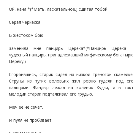
Ой, нана,*(*Мать, ласкательное.) сшитая тобой
Серая черкеска
В жестоком бою
Заменила мне панцирь Церека*(*Панцирь Церека 
чудесный панцирь, принадлежавший мифическому богатыр
Цереку.)
Сгорбившись, старик сидел на низкой треногой скамейке
Струны из тугих воловьих жил ровно гудели под ег
пальцами. Фандыр лежал на коленях Кудзи, и в так
мелодии старик подталкивал его грудью.
Меч ее не сечет,
И пуля не пробивает.