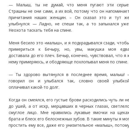
— Малыш, ты не думай, что меня пугают эти серые
Страшны не они сами, а их вой, потому что он напоминае
причитания наших женщин. – Он сказал это и тут ж
улыбнулся: — Ладно, не спеши так, а то запыхался уже
Неохота таскать тебя на спине.
Меня бесило это «малыш», и я подкрадывался сзади, чтоб
примериться к Бечыру, но, увы, макушка моя едв
доставала до его плеч. Бечыр, конечно, чувствовал, что я 
нему примеряюсь, и ободряюще похлопывал меня по спине.
— Ты здорово вытянулся в последнее время, малыш! 
говорил он и улыбался так, словно своей улыбко
оплачивал какой-то долг.
Когда он смеялся, его густые брови расходились чуть ли н
до ушей, а от искр, мерцавших в черных глазах, светлел
смуглое лицо. Мне нравились лукавые ямочки на щека
брата и блеск его белоснежных зубов. В такие минуты я мо
простить ему все, даже его унизительное «малыш», потом