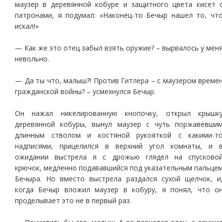
маузер в деревянной кобуре и защитного цвета кисет 
патронами, я подумал: «Наконец-то Бечыр нашел то, чт
искал!»
— Как же это отец забыл взять оружие? – вырвалось у мен
невольно.
— Да ты что, малыш?! Против Гитлера – с маузером време
гражданской войны? – усмехнулся Бечыр.
Он нажал никелированную кнопочку, открыл крышк
деревянной кобуры, вынул маузер с чуть поржавевши
длинным стволом и костяной рукояткой с какими-т
надписями, прицелился в верхний угол комнаты, и 
ожидании выстрела я с дрожью глядел на спусково
крючок, медленно подававшийся под указательным пальце
Бечыра. Но вместо выстрела раздался сухой щелчок, и
когда Бечыр вложил маузер в кобуру, я понял, что о
проделывает это не в первый раз.