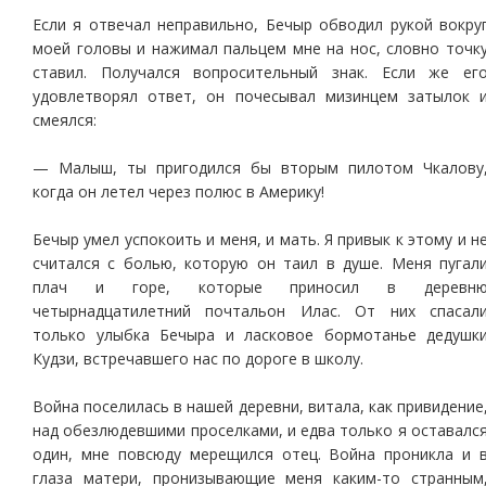
Если я отвечал неправильно, Бечыр обводил рукой вокру
моей головы и нажимал пальцем мне на нос, словно точк
ставил. Получался вопросительный знак. Если же ег
удовлетворял ответ, он почесывал мизинцем затылок 
смеялся:
— Малыш, ты пригодился бы вторым пилотом Чкалову
когда он летел через полюс в Америку!
Бечыр умел успокоить и меня, и мать. Я привык к этому и н
считался с болью, которую он таил в душе. Меня пугал
плач и горе, которые приносил в деревн
четырнадцатилетний почтальон Илас. От них спасал
только улыбка Бечыра и ласковое бормотанье дедушк
Кудзи, встречавшего нас по дороге в школу.
Война поселилась в нашей деревни, витала, как привидение
над обезлюдевшими проселками, и едва только я оставалс
один, мне повсюду мерещился отец. Война проникла и 
глаза матери, пронизывающие меня каким-то странным