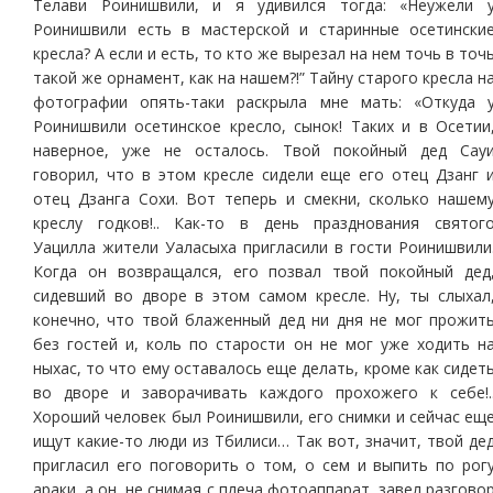
Телави Роинишвили, и я удивился тогда: «Неужели 
Роинишвили есть в мастерской и старинные осетински
кресла? А если и есть, то кто же вырезал на нем точь в точ
такой же орнамент, как на нашем?!” Тайну старого кресла н
фотографии опять-таки раскрыла мне мать: «Откуда 
Роинишвили осетинское кресло, сынок! Таких и в Осетии
наверное, уже не осталось. Твой покойный дед Сау
говорил, что в этом кресле сидели еще его отец Дзанг 
отец Дзанга Сохи. Вот теперь и смекни, сколько нашем
креслу годков!.. Как-то в день празднования святог
Уацилла жители Уаласыха пригласили в гости Роинишвили
Когда он возвращался, его позвал твой покойный дед
сидевший во дворе в этом самом кресле. Ну, ты слыхал
конечно, что твой блаженный дед ни дня не мог прожит
без гостей и, коль по старости он не мог уже ходить н
ныхас, то что ему оставалось еще делать, кроме как сидет
во дворе и заворачивать каждого прохожего к себе!.
Хороший человек был Роинишвили, его снимки и сейчас ещ
ищут какие-то люди из Тбилиси… Так вот, значит, твой де
пригласил его поговорить о том, о сем и выпить по рог
араки, а он, не снимая с плеча фотоаппарат, завел разгово