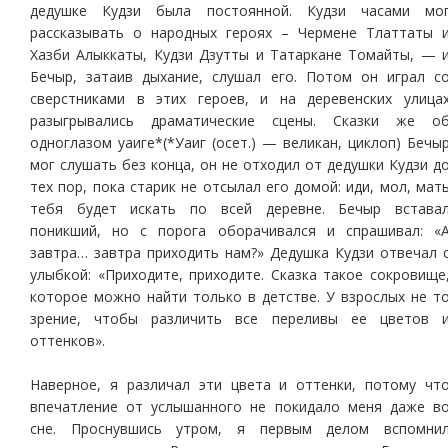
дедушке Кудзи была постоянной. Кудзи часами мо
рассказывать о народных героях – Чермене Тлаттаты 
Хазби Алыккаты, Кудзи Дзутты и Татаркане Томайты, — 
Бечыр, затаив дыхание, слушал его. Потом он играл с
сверстниками в этих героев, и на деревенских улица
разыгрывались драматические сцены. Сказки же о
одноглазом уаиге*(*Уаиг (осет.) — великан, циклоп) Бечы
мог слушать без конца, он не отходил от дедушки Кудзи д
тех пор, пока старик не отсылал его домой: иди, мол, мат
тебя будет искать по всей деревне. Бечыр встава
поникший, но с порога оборачивался и спрашивал: «
завтра… завтра приходить нам?» Дедушка Кудзи отвечал 
улыбкой: «Приходите, приходите. Сказка такое сокровище
которое можно найти только в детстве. У взрослых не т
зрение, чтобы различить все переливы ее цветов 
оттенков».
Наверное, я различал эти цвета и оттенки, потому чт
впечатление от услышанного не покидало меня даже в
сне. Проснувшись утром, я первым делом вспомни