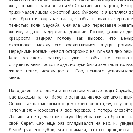
же день мне с вами возиться!» Схватившись за рога, Бечы
прижимался лицом к жесткой шее буйвола, а я цеплялся з
пояс брата и закрывал глаза, чтобы не видеть черных 
пенистых волн Саукаба. Сначала Сао переставал жеват
жвачку и даже задерживал дыхание. Потом, фыркнув дл
храбрости, задирал голову так высоко, что Бечы
оказывался между его сходившимися внутрь рогами
Передними ногами буйвол осторожно нащупывал дно реки
Мне хотелось заткнуть уши, чтобы не слышат
оглушительный грохот воды, но руки были заняты, и тольк
живое тепло, исходящее от Сао, немного успокаивал
меня.
Преодолев со стонами и пыхтеньем черные воды Саукаба
Сао выходил на тот берег и останавливался как вкопанный
Он хлестал нас мокрым концом своего хвоста, будто угово
напоминая: «Перевезти я вас перевез, а теперь слезайте
Дальше я не сделаю ни шагу». Перебравшись обратно, н
свой берег, Сао еще раз оглядывался на нас, и, увиде
белый ряд его зубов, мы понимали, что он прощается 