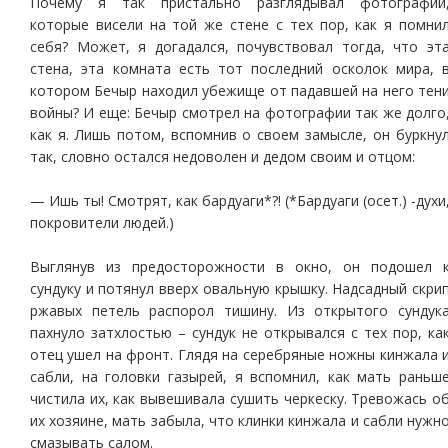
Почему я так пристально разглядывал фотографии
которые висели на той же стене с тех пор, как я помни
себя? Может, я догадался, почувствовал тогда, что эт
стена, эта комната есть тот последний осколок мира, 
котором Бечыр находил убежище от падавшей на него тен
войны? И еще: Бечыр смотрел на фотографии так же долго
как я. Лишь потом, вспомнив о своем замысле, он буркну
так, словно остался недоволен и дедом своим и отцом:
— Ишь ты! Смотрят, как бардуаги*?! (*Бардуаги (осет.) -духи
покровители людей.)
Выглянув из предосторожности в окно, он подошел 
сундуку и потянул вверх овальную крышку. Надсадный скри
ржавых петель распорол тишину. Из открытого сундук
пахнуло затхлостью – сундук не открывался с тех пор, ка
отец ушел на фронт. Глядя на серебряные ножны кинжала 
сабли, на головки газырей, я вспомнил, как мать раньш
чистила их, как вывешивала сушить черкеску. Тревожась о
их хозяине, мать забыла, что клинки кинжала и сабли нужн
смазывать салом.