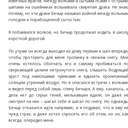
извечных врагов. Между волками и сытыми псами с острым
шипами на ошейниках вспыхивала свирепая драка. Не зна
почему, но эти драки Бечыр называл войной между вольны
голодом и порабощенной сытостью.
Я побаивался волков, но Бечыр продолжал ходить в школ
короткой дорогой.
По утрам он всегда выходил из дому первым и шел впереди
чтобы проторить для меня тропинку в свежем снегу. Мн
очень хотелось обогнать его и самому пробиваться п
сверкающей целине нетронутого снега, слышать бодрящи
хруст под намокшими чувяками и вдыхать пронизанны
солнцем утренний воздух. Но я опасался встречи с волкам
и видел перед собой лишь спину Бечыра. А ему, казалось, 
дела нет до серых теней, мелькавших вдали, он даже н
смотрел на них – шагал себе и шагал по снегу. Но однажд
Бечыр отказался идти напрямик, и я подумал, что и ему н
чужд страх, и даже хотел спросить его об этом, но он, ка
всегда, опередил меня.