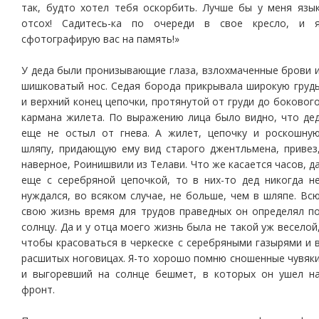
так, будто хотел тебя оскорбить. Лучше бы у меня язы
отсох! Садитесь-ка по очереди в свое кресло, и 
сфотографирую вас на память!»
У деда были пронизывающие глаза, взлохмаченные брови 
шишковатый нос. Седая борода прикрывала широкую груд
и верхний конец цепочки, протянутой от груди до боковог
кармана жилета. По выражению лица было видно, что де
еще не остыл от гнева. А жилет, цепочку и роскошну
шляпу, придающую ему вид старого джентльмена, привез
наверное, Роинишвили из Телави. Что же касается часов, д
еще с серебряной цепочкой, то в них-то дед никогда н
нуждался, во всяком случае, не больше, чем в шляпе. Вс
свою жизнь время для трудов праведных он определял п
солнцу. Да и у отца моего жизнь была не такой уж веселой
чтобы красоваться в черкеске с серебряными газырями и 
расшитых ноговицах. Я-то хорошо помню сношенные чувяк
и выгоревший на солнце бешмет, в которых он ушел н
фронт.