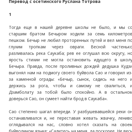
Перевод с осетинского Руслана Тотрова
1
Тогда еще в нашей деревне школы не было, и мы с
старшим братом Бечыром ходили за семь километро
пешком. Бечыр не любил проторенных путей и вел меня п
глухим тропкам через овраги. Весной частеньк
разливалась река Саукаба; рев ее оглушал всю округу, н
ярость стихии не могла остановить идущего в школ
Бечыра. Правда, после проливных дождей дедушка Кудз
выгонял нам на подмогу своего буйвола Сао и говорил из
за каменной ограды: «Бечыр, сынок, садись на него 
держись за рога, чтобы и самому не свалиться, 
Дзамболату за тобой было спокойно. А в остально
доверься Сао, он сумеет найти брод в Саукаба».
Сао степенно шагал впереди. У разбушевавшейся реки о
останавливался и, не переставая жевать жвачку, ленив
оглядывался на нас, словно хотел сказать на свое
буйволином языке: «Садитесь на меня, да поскорее. Не вес