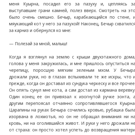
меня Куырна, посадил его за пазуху и, цепляясь з
выступавшие грани камней, полез вверх. Смотреть на эт
было очень смешно. Бечыр, карабкающийся по стене, 
мяукающий кот у него за пазухой! Наконец, Бечыр схватилс
за карниз и обернулся ко мне:
— Полезай за мной, малыш!
Когда я взглянул на землю с крыши двухэтажного дома
голова у меня закружилась, и мне пришлось опуститься н
черепицу, поросшую мягким зеленым мхом. У Бечыр
дрожали руки, но в глазах вспыхивали те же искры, что 
прежде, когда он доставал из сундука черкеску и все прочее
Он опять сунул мне кота, а сам достал из кармана веревку
Один конец ее он привязал к изогнутой ручке зонта, 
другим перепоясал отчаянно сопротивлявшегося Куырна
Царапины на руках Бечыра сочились кровью, рубашка был
изорвана в лохмотья, но он не обращал внимания ни н
кровь, ни на оголившийся живот. И руки у него дрожали н
от страха: он просто хотел успеть до возвращения матер