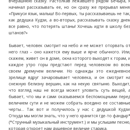
вчерашнюю сказку. Растолкав лежавшего рядом Бечыра, 
начинал рассказывать ее, но он сразу же прерывал меня
«Прикуси язык, малыш! Во-первых, ты рассказываешь не так
как дедушка Кудзи, а во-вторых, рассказывать сказку дне
все равно, что потерять штаны! Хочешь идти в школу бе
штанов?»
Бывает, человек смотрит на небо и не может оторвать о
него глаз – оно кажется ему выше и ярче обычного. Или
скажем, живет он в доме, окна которого выходят к горам, 
каждое утро горы предстают перед человеком во все
своем дремучем величии. Но однажды это ежедневно
зрелище вдруг зачаровывает человека, и он смотрит н
снежную белизну вершин, как на некую святыню. Выходит
что взгляд наш не всегда может уловить суть вещей, 
бывает, что мы и сами оказываемся беспомощными пере
величием сути и не можем собрать воедино ее составны
черты… Так вот и получилось у нас с дедушкой Кудзи
Откуда мы могли знать, что у него хранится где-то фандыр
(*Струнный музыкальный инструмент.) и мы услышим песню
которая откроет нам душевное величие старика.