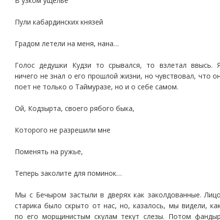
В узком ущелье
Пули кабардинских князей
Градом летели на меня, нана…
Голос дедушки Кудзи то срывался, то взлетал ввысь. 
ничего не знал о его прошлой жизни, но чувствовал, что о
поет не только о Таймуразе, но и о себе самом.
Ой, Кодзырта, своего рябого быка,
Которого не разрешили мне
Поменять на ружье,
Теперь заколите для поминок…
Мы с Бечыром застыли в дверях как заколдованные. Лиц
старика было скрыто от нас, но, казалось, мы видели, ка
по его морщинистым скулам текут слезы. Потом фанды