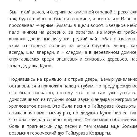
Был тихий вечер, и сверчки за каменной оградой стрекотал
так, будто войны не было и в помине, и почтальон Илас н
просовывал «черные бумаги» в щели ворот. Звездное неб
пало ничком на деревню, за оврагом, на могучих граба
квакали древесные лягушки, редкий лай собак отскакива
эхом от горных склонов за рекой Саукаба. Бечыр, ка
всегда, шел впереди, я – следом, а в деревянном домике
спрятавшемся среди вишневых и сливовых деревьев, на
ждал дедушка Кудзи.
Поднявшись на крыльцо и открыв дверь, Бечыр удивленн
остановился и приложил палец к губам. Но предупреждени
его было напрасно, потому что я и сам уже услыша
доносившиеся из глубины дома звуки фандыра и негромко
хрипловатое пение. Это была песня о Таймуразе Кодзырты
слышанная нами тысячу раз, но дедушка Кудзи пел ее так
что она звучала словно впервые. Он вложил собственну
боль в трагический лад песни и тем самым еще больш
возвысил героический дух Таймураза Кодзырты.