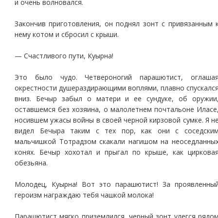
и очень волновался.
Закончив приготовления, он поднял зонт с привязанным 
нему котом и сбросил с крыши.
— Счастливого пути, Куырна!
Это было чудо. Четвероногий парашютист, оглаша
окрестности душераздирающими воплями, плавно спускалс
вниз. Бечыр забыл о матери и ее сундуке, об оружии
оставшемся без хозяина, о малолетнем почтальоне Иласе
носившем ужасы войны в своей черной кирзовой сумке. Я н
видел Бечыра таким с тех пор, как они с соседски
мальчишкой Тотрадзом скакали нагишом на неоседланны
конях. Бечыр хохотал и прыгал по крыше, как циркова
обезьяна.
Молодец, Куырна! Вот это парашютист! За проявленны
героизм награждаю тебя чашкой молока!
Парашютист мягко приземлился, черный зонт улегся рядо