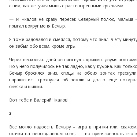
с ним, как летучая мышь с растопыренными крыльями.
— И Чкалов не сразу пересек Северный полюс, малыш! 
прыгал вокруг меня Бечыр.
Я тоже радовался и смеялся, потому что знал: в эту минут
он забыл обо всем, кроме игры.
Через несколько дней он прыгнул с крыши с двумя зонтами
Но у него получилось не так ладно, как у Куырна. Как тольк
Бечыр бросился вниз, спицы на обоих зонтах треснули
парашютист грохнулся об землю и долго еще потира
синяки и шишки.
Вот тебе и Валерий Чкалов!
3
Все могло надоесть Бечыру – игра в прятки или, скажем
скачки на неоседланном коне, — но привязанность его 