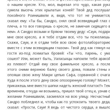
о нашем кресле. Кто, мол, вырезал это чудо, какая рук
сумела высечь этих крылатых коней? Твой дед послуша
покойного Роинишвили и, видя, что тот не унимается
сказал ему: «Ты бы, Сандро, снял свой всевидящий глаз 
плеча, а то все говоришь о кресле, не замечая сидящего 
нем». А Сандро возьми и брякни твоему деду: «Сауи, подар
мне свое кресло, а я тебе отдам все, что ты пожелаешь
Скажи, Сауи, и я отдам тебе всю свою фотолаборатори
вместе с этим всевидящим глазом». Твой дед как глянул н
гостя из-под лохматых бровей: «Ты что, парень, с ум
сошел? Или, может быть, Уаласыхцы напоили тебя арако
из плевел? Отдай ему свое фамильное кресло, а посл
этого сними верхнюю балку своего дома, повали стены 
опояши свою жену Макри цепью Сафа, сорванной с очага
Куда я после этого дену свою опозоренную голову? Может
прикажешь мне вместо шапки надеть женский платок!?» Те
временем, откуда ни возьмись, пришел твой отец и, узнав 
желании Роинишвили, засмеялся на всю улицу. Несчастны
Сандро побледнел и, чтобы как-то успокоить твоего деда
сказал: «Прости, Сауи! Я ведь от чистого сердца, а вышл