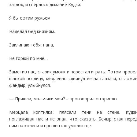
заглох, и сперлось дыхание Кудзи.
Я бы с этим ружьем
Наделал бед князьям.
Заклинаю тебя, нана,
Не горюй по мне…
Заметив нас, старик умолк и перестал играть. Потом прове
шапкой по лицу, медленно сдвинул ее на глаза и, отложи
фандыр, улыбнулся.
— Пришли, мальчики мои? – проговорил он хрипло.
Мерцала коптилка, плясали тени на стене. Кудз
поглаживал нас и не знал, что сказать. Бечыр стал пере
ним на колени и прошептал умоляюще: