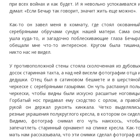
при всех войнах и как будет. И я невольно успокаивался 
думал: «Если Бечыр так говорит, значит жить еще можно».
Как-то он завел меня в комнату, где стоял окованны
серебряными обручами сундук нашей матери. Сама он
ушла куда-то, и загадочно поблескивающие глаза Бечыр
обещали мне что-то интересное. Кругом была тишина
никто нас не видел.
У противоположной стены стояла сколоченная из дубовы
досок старинная тахта, а над ней висели фотографии отца 
дедушки. Отец был в сатиновом бешмете и в шерстяно
черкеске с серебряными газырями. Он чуть распахнул пол
черкески, чтобы видны были искусно расшитые ноговицы
Горбатый нос придавал ему сходство с орлом, а право
рукой он держал рукоять кинжала. Четко выделялис
резные украшения полукруглого кресла, в котором он сидел
Видимо, фотограф снимал его чуть наискось, чтоб
запечатлеть старинный орнамент на спинке кресла. Как-т
мать нам рассказывала, что эти снимки сделал фотограф и