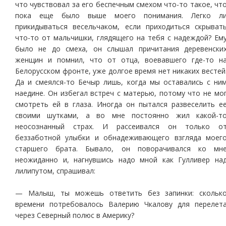
что чувствовал за его беспечным смехом что-то такое, чт
пока еще было выше моего понимания. Легко л
прикидываться весельчаком, если приходиться скрыват
что-то от мальчишки, глядящего на тебя с надеждой? Ем
было не до смеха, он слышал причитания деревенски
женщин и помнил, что от отца, воевавшего где-то н
Белорусском фронте, уже долгое время нет никаких вестей
Да и смеялся-то Бечыр лишь, когда мы оставались с ни
наедине. Он избегал встреч с матерью, потому что не мо
смотреть ей в глаза. Иногда он пытался развеселить е
своими шутками, а во мне постоянно жил какой-т
неосознанный страх. И рассеивался он только о
беззаботной улыбки и обнадеживающего взгляда моег
старшего брата. Бывало, он поворачивался ко мн
неожиданно и, нагнувшись надо мной как Гулливер на
лилипутом, спрашивал:
— Малыш, ты можешь ответить без запинки: скольк
времени потребовалось Валерию Чкалову для перелет
через Северный полюс в Америку?