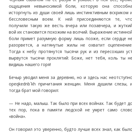
ощущения невыносимой боли, которую она способн
исторгнуть из души своей лишь инстинктивным вскриком 
бессловесным воем. К ней присоединяются те, чт
получили такую же весть вчера или позавчера, и жутки
вой их становится похожим на волчий. Выражение истинно
боли примет разумную форму лишь позже, если сердце н
разорвется, а натянутые жилы не охватит оцепенение
Тогда к небу протянутся тысячи рук и из пересохших ус
вырвутся тысячи проклятий: Боже, нет тебя, коль ты н
видишь нашего горя!
Бечыр уводил меня за деревню, но и здесь нас неотступн
opeqkednb`kh причитания женщин. Меня душили слезы, 
тогда брат мой говорил:
— Не надо, малыш. Так было при всех войнах. Так будет д
тех пор, пока в памяти людской не умрет само слов
«война».
Он говорил это уверенно, будто лучше всех знал, как был