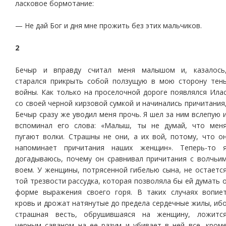
ласковое бормотание:
— Не дай Бог и дня мне прожить без этих мальчиков.
2
Бечыр и вправду считал меня малышом и, казалось
старался прикрыть собой ползущую в мою сторону тен
войны. Как только на проселочной дороге появлялся Ила
со своей черной кирзовой сумкой и начинались причитания
Бечыр сразу же уводил меня прочь. Я шел за ним вслепую 
вспоминал его слова: «Малыш, ты не думай, что мен
пугают волки. Страшны не они, а их вой, потому, что о
напоминает причитания наших женщин». Теперь-то 
догадываюсь, почему он сравнивал причитания с волчьи
воем. У женщины, потрясенной гибелью сына, не остаетс
той трезвости рассудка, которая позволяла бы ей думать 
форме выражения своего горя. В таких случаях вопие
кровь и дрожат натянутые до предела сердечные жилы, иб
страшная весть, обрушившаяся на женщину, ложитс
черным саваном на ее разум и убивает в ней все, кром