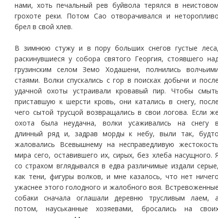
нами, хоть печальный рев буйвола терялся в неистово
грохоте реки. Потом Сао отворачивался и нетороплив
брел в свой хлев.
В зимнюю стужу и в пору больших снегов густые леса
раскинувшиеся у собора святого Георгия, стоявшего на
грузинским селом Земо Ходашени, полнились волчьим
стаями. Волки спускались с гор в поисках добычи и посл
удачной охоты устраивали кровавый пир. Чтобы смыт
приставшую к шерсти кровь, они катались в снегу, посл
чего сытой трусцой возвращались в свои логова. Если ж
охота была неудачна, волки усаживались на снегу 
длинный ряд и, задрав морды к небу, выли так, будт
жаловались Всевышнему на несправедливую жестокост
мира сего, оставившего их, сирых, без хлеба насущного. 
со страхом вглядывался в едва различимые издали серые
как тени, фигуры волков, и мне казалось, что нет ничег
ужаснее этого голодного и жалобного воя. Встревоженны
собаки сначала оглашали деревню трусливым лаем, 
потом, науськанные хозяевами, бросались на свои