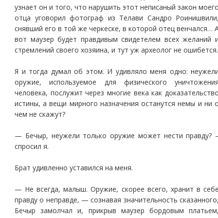
узнает он и того, что нарушить этот неписаный закон моег
отца уговорил фотограф из Телави Сандро Роинишвили
снявший его в той же черкеске, в которой отец венчался… 
вот маузер будет правдивым свидетелем всех желаний 
стремлений своего хозяина, и тут уж археолог не ошибется.
Я и тогда думал об этом. И удивляло меня одно: неужел
оружие, используемое для физического уничтожени
человека, послужит через многие века как доказательств
истины, а вещи мирного назначения останутся немы и ни 
чем не скажут?
— Бечыр, неужели только оружие может нести правду? 
спросил я.
Брат удивленно уставился на меня.
— Не всегда, малыш. Оружие, скорее всего, хранит в себ
правду о неправде, — сознавая значительность сказанного
Бечыр замолчал и, прикрыв маузер бордовым платьем