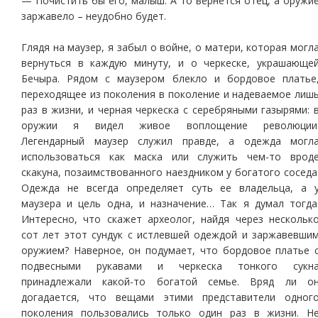
— Почистить бы его, малыш. А то вернется отец, а оружи
заржавело – неудобно будет.
Глядя на маузер, я забыл о войне, о матери, которая могл
вернуться в каждую минуту, и о черкеске, украшающе
Бечыра. Рядом с маузером блекло и бордовое платье
переходящее из поколения в поколение и надеваемое лиш
раз в жизни, и черная черкеска с серебряными газырями: 
оружии я видел живое воплощение революции
Легендарный маузер служил правде, а одежда могл
использоваться как маска или служить чем-то врод
скакуна, позаимствованного наездником у богатого соседа
Одежда не всегда определяет суть ее владельца, а 
маузера и цель одна, и назначение… Так я думал тогда
Интересно, что скажет археолог, найдя через нескольк
сот лет этот сундук с истлевшей одеждой и заржавевши
оружием? Наверное, он подумает, что бордовое платье 
подвесными рукавами и черкеска тонкого сукн
принадлежали какой-то богатой семье. Вряд ли о
догадается, что вещами этими представители одног
поколения пользовались только один раз в жизни. Н