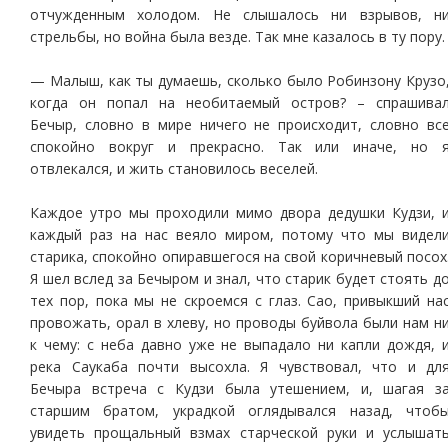
отчужденным холодом. Не слышалось ни взрывов, н
стрельбы, но война была везде. Так мне казалось в ту пору.
— Малыш, как ты думаешь, сколько было Робинзону Крузо
когда он попал на необитаемый остров? – спрашива
Бечыр, словно в мире ничего не происходит, словно вс
спокойно вокруг и прекрасно. Так или иначе, но 
отвлекался, и жить становилось веселей.
Каждое утро мы проходили мимо двора дедушки Кудзи, 
каждый раз на нас веяло миром, потому что мы видел
старика, спокойно опиравшегося на свой коричневый посох
Я шел вслед за Бечыром и знал, что старик будет стоять д
тех пор, пока мы не скроемся с глаз. Сао, привыкший на
провожать, орал в хлеву, но проводы буйвола были нам н
к чему: с неба давно уже не выпадало ни капли дождя, 
река Саукаба почти высохла. Я чувствовал, что и дл
Бечыра встреча с Кудзи была утешением, и, шагая з
старшим братом, украдкой оглядывался назад, чтоб
увидеть прощальный взмах старческой руки и услышат