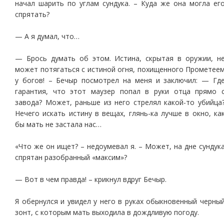
начал шарить по углам сундука. – Куда же она могла ег
спрятать?
— А я думал, что…
— Брось думать об этом. Истина, скрытая в оружии, н
может потягаться с истиной огня, похищенного Прометее
у богов! – Бечыр посмотрел на меня и заключил: — Гд
гарантия, что этот маузер попал в руки отца прямо 
завода? Может, раньше из него стрелял какой-то убийца
Нечего искать истину в вещах, глянь-ка лучше в окно, ка
бы мать не застала нас…
«Что же он ищет? – недоумевал я. – Может, на дне сундук
спрятан разобранный «максим»?
— Вот в чем правда! – крикнул вдруг Бечыр.
Я обернулся и увидел у него в руках обыкновенный черны
зонт, с которым мать выходила в дождливую погоду.