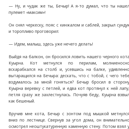
— Ну, и чудак же ты, Бечыр! А я-то думал, что ты наше
пулемет «максим»!
Он снял черкеску, пояс с кинжалом и саблей, закрыл сунду
и торопливо проговорил:
— Идем, малыш, здесь уже нечего делать!
Выйдя на балкон, он бросился ловить нашего черного кот
Куырна. Кот метнулся по перилам, молниеносн
вскарабкался на столб и, усевшись на балке, удивленн
вытаращился на Бечыра: дескать, что с тобой, с чего теб
вздумалось за мной гоняться? Бечыр бросил в сторон
Куырна веревку с петлей, и едва кот протянул к ней лапу
петля сразу же захлестнулась. Почуяв беду, Куырна взвы
как бешеный.
Вручив мне кота, Бечыр с зонтом под мышкой метнулс
вниз по лестнице. Свернув за угол дома, он внимательн
осмотрел неоштукатуренную каменную стену. Потом взял 