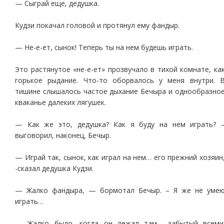
— Сыграй еще, дедушка.
Кудзи покачал головой и протянул ему фандыр.
— Не-е-ет, сынок! Теперь ты на нем будешь играть.
Это растянутое «не-е-ет» прозвучало в тихой комнате, ка
горькое рыдание. Что-то оборвалось у меня внутри. 
тишине слышалось частое дыхание Бечыра и однообразно
кваканье далеких лягушек.
— Как же это, дедушка? Как я буду на нем играть? 
выговорил, наконец, Бечыр.
— Играй так, сынок, как играл на нем… его прежний хозяин
-сказал дедушка Кудзи.
— Жалко фандыра, — бормотал Бечыр. – Я же не уме
играть…
— Жалко было, когда он лежал там… забытый всеми