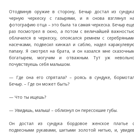
Отодвинув оружие в сторону, Бечыр достал из сундук
черную черкеску с газырями, и я снова взглянул н
фотографию отца – это была та самая черкеска. Бечыр ещ
раз посмотрел в окно, а потом с величайшей важность
облачился в черкеску, опоясался ремнем с серебряным
насечками, подвесил кинжал и саблю, надел каракулеву
папаху. Я смотрел на брата, и он казался мне сказочны
богатырем, могучим и отважным. Тут уж невольн
почувствуешь себя малышом.
— Где она его спрятала? – роясь в сундуке, бормота
Бечыр. – Где он может быть?
— Что ты ищешь?
— Увидишь, малыш! – облизнул он пересохшие губы.
Он достал из сундука бордовое женское платье 
подвесными рукавами, шитыми золотой нитью, и, увиде