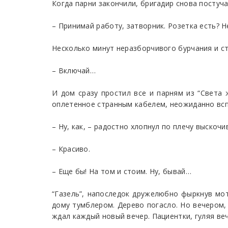
Когда парни закончили, бригадир снова постуча
– Принимай работу, затворник. Розетка есть? Н
Несколько минут неразборчивого бурчания и ст
– Включай…
И дом сразу простил все и парням из “Света 
оплетенное странным кабелем, неожиданно всп
– Ну, как, – радостно хлопнул по плечу выскоч
– Красиво.
– Еще бы! На том и стоим. Ну, бывай…
“Газель”, напоследок дружелюбно фыркнув мо
дому тумблером. Дерево погасло. Но вечером, 
ждал каждый новый вечер. Пациентки, гуляя ве