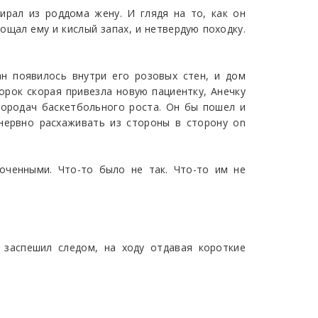
рал из роддома жену. И глядя на то, как он
рощал ему и кислый запах, и нетвердую походку.
н появилось внутри его розовых стен, и дом
сорок скорая привезла новую пациентку, Анечку
бородач баскетбольного роста. Он бы пошел и
 нервно расхаживать из стороны в сторону on
оченными. Что-то было не так. Что-то им не
 заспешил следом, на ходу отдавая короткие