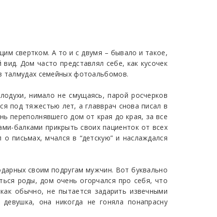
им свертком. А то и с двумя – бывало и такое,
 вид. Дом часто представлял себе, как кусочек
 в талмудах семейных фотоальбомов.
олодухи, нимало не смущаясь, парой росчерков
ся под тяжестью лет, а главврач снова писал в
нь переполнявшего дом от края до края, за все
ками-балками прикрыть своих пациенток от всех
 о письмах, мчался в “детскую” и наслаждался
одарных своим подругам мужчин. Вот буквально
ться роды, дом очень огорчался про себя, что
 как обычно, не пытается задарить извечными
 девушка, она никогда не гоняла понапрасну