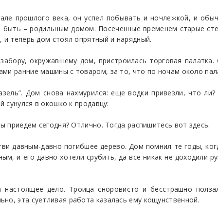
але прошлого века, он успел побывать и ночлежкой, и обы
ел быть – родильным домом. Посеченные временем старые ст
, и теперь дом стоял опрятный и нарядный.
 забору, окружавшему дом, пристроилась торговая палатка. 
ми ранние машины с товаром, за то, что по ночам около пал
зель”. Дом снова нахмурился: еще водки привезли, что ли
й сунулся в окошко к продавцу:
мы приедем сегодня? Отлично. Тогда распишитесь вот здесь.
тви давным-давно погибшее дерево. Дом помнил те годы, ког
ым, и его давно хотели срубить, да все никак не доходили ру
а настоящее дело. Троица сноровисто и бесстрашно полза
ьно, эта суетливая работа казалась ему кощунственной.