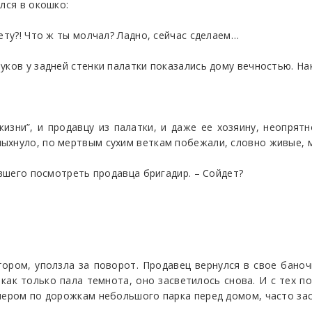
лся в окошко:
ету?! Что ж ты молчал? Ладно, сейчас сделаем…
уков у задней стенки палатки показались дому вечностью. На
жизни”, и продавцу из палатки, и даже ее хозяину, неопрят
ыхнуло, по мертвым сухим веткам побежали, словно живые, 
ившего посмотреть продавца бригадир. – Сойдет?
тором, уползла за поворот. Продавец вернулся в свое бано
как только пала темнота, оно засветилось снова. И с тех по
чером по дорожкам небольшого парка перед домом, часто зас