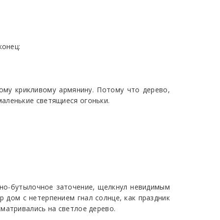
конец:
ному крикливому армянину. Потому что дерево,
маленькие светящиеся огоньки.
чно-бутылочное заточение, щелкнул невидимым
р дом с нетерпением гнал солнце, как праздник
матривались на светлое дерево.