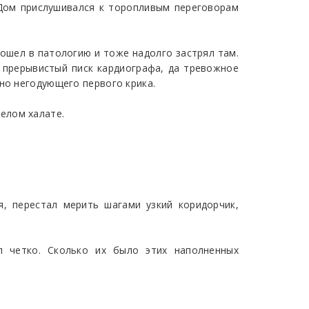
Дом прислушивался к торопливым переговорам
ошел в патологию и тоже надолго застрял там.
 прерывистый писк кардиографа, да тревожное
но негодующего первого крика.
елом халате.
я, перестал мерить шагами узкий коридорчик,
л четко. Сколько их было этих наполненных