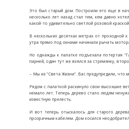
Это был старый дом. Построили его еще в нач
несколько лет назад стал тем, кем давно хот
какой-то удивительно светлой розовой краской
В нескольких десятках метрах от проходной к
утра прямо под окнами начинали рычать мотора
Но однажды к палатке подъехала потертая “Га
парней, один тут же взялся за стремянку, второ
– Мы из “Света Жизни”. Вас предупредили, что 
Рядом с палаткой раскинуло свои высохшие ве
немало лет. Теперь дерево стало людям ненужн
известную прелесть.
И вот теперь отыскалось для старого дерев
прозрачным кабелем. Дом косился неодобрител