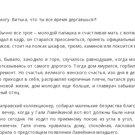
 могу. Витька, что ты все время дергаешься?!
чно все трое – молодой папашка и счастливая мать с вопящ
адал в кадр, он старался приосаниться, принять официальный
мков, стоит на полках шкафов, трюмо, каминов или покоится
, бывало, заходило и горе, случалось равнодушие, когда м
отказываясь от самого дорогого. Тогда дом хмурился, горбил
емонт. Но счастья, великого женского счастья, изо дня в де
 приходил в себя, расправлял кирпичные плечи, пытался ру
новой жизни, дом молодел еще больше, и главврач забывал
ный отец.
заправский коллекционер, собирал маленькие безумства благ
й вечер, когда у Гали Лавейкиной вот-вот должны были нача
нно сегодня. Не ходит по приемному покою из угла в угол,
янечек. Галя очень нравилась дому, спокойная, ласковая
ворила о предстоящем появлении Лавейкина-младшего.