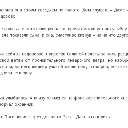
сняла она своим соседкам по палате. Дом слушал. – Даже 
здорово!
мь сложных, изматывающих часов врачи смогли устало улыбн
ле показали сына, и она, счастливо кивнув – ни на что другое
ил себя за недоверие. Напротив Галиной палаты за ночь расц
свои ветви от пронзительного январского ветра, но изоб
лночи, на весь шедевр ушло больше полусотни роз, но зато
двели ее к окну:
а улыбалась. А внизу пламенел на фоне ослепительного сне
ворчал охранник:
ы. Посещения с трех до шести. Э-эх… Да что говорить.