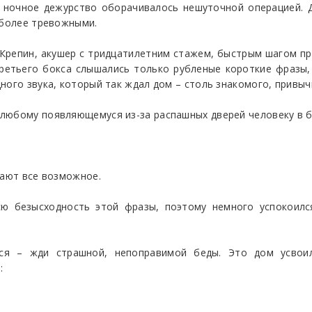
е ночное дежурство оборачивалось нешуточной операцией. 
 более тревожными.
 Крепин, акушер с тридцатилетним стажем, быстрым шагом пр
третьего бокса слышались только рубленые короткие фразы,
ного звука, который так ждал дом – столь знакомого, привыч
любому появляющемуся из-за распашных дверей человеку в б
лают все возможное.
сю безысходность этой фразы, поэтому немного успокоилс
ся – жди страшной, непоправимой беды. Это дом усвои
: