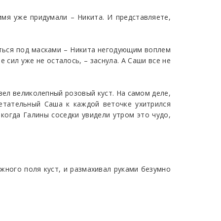
имя уже придумали – Никита. И представляете,
уться под масками – Никита негодующим воплем
 сил уже не осталось, – заснула. А Саши все не
вел великолепный розовый куст. На самом деле,
ретательный Саша к каждой веточке ухитрился
 когда Галины соседки увидели утром это чудо,
жного поля куст, и размахивал руками безумно