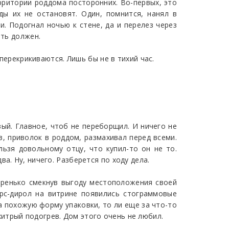
ерритории роддома посторонних. Во-первых, это
ы их не остановят. Один, помнится, нанял в
. Подогнал ночью к стене, да и перелез через
ать должен.
 перекрикиваются. Лишь бы не в тихий час.
ый. Главное, чтоб не переборщил. И ничего не
в, приволок в роддом, размахивал перед всеми.
льзя довольному отцу, что купил-то он не то.
а. Ну, ничего. Разберется по ходу дела.
стренько смекнув выгоду местоположения своей
рс-дирол на витрине появились стограммовые
за похожую форму упаковки, то ли еще за что-то
итрый подогрев. Дом этого очень не любил.