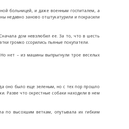
чной больницей, и даже военным госпиталем, а
ены недавно заново отштукатурили и покрасили
Сначала дом невзлюбил ее. За то, что в шесть
атки громко ссорились пьяные покупатели.
? Но нет – из машины выпрыгнули трое веселых
да оно было еще зеленым, но с тех пор прошло
ки. Разве что окрестные собаки находили в нем
ла по высохшим веткам, опутывала их гибким