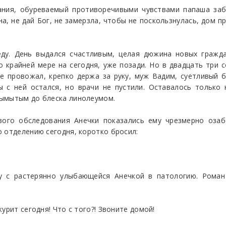
ания, обуреваемый противоречивыми чувствами папаша заби
на, не дай Бог, не замерзла, чтобы не поскользнулась, дом п
ду. День выдался счастливым, целая дюжина новых гражда
о крайней мере на сегодня, уже позади. Но в двадцать три 
е провожал, крепко держа за руку, муж Вадим, суетливый 
 с ней остался, но врачи не пустили. Оставалось только
вымытым до блеска линолеумом.
вого обследования Анечки показались ему чрезмерно озаб
 отделению сегодня, коротко бросил:
у с растерянно улыбающейся Анечкой в патологию. Роман
урит сегодня! Что с того?! Звоните домой!