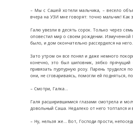
– Мы с Сашей хотели мальчика, – весело объя
вчера на УЗИ мне говорят: точно мальчик! Как 
Галю увезли в десять сорок. Только через се
оповестил мир о своем рождении. Измученной Га
было, и дом окончательно рассердился на него.
Зато утром он все понял и даже немного покор
конечно, это был шиповник, зябко прячущий 
привязать пурпурную розу. Парень трудился по
они, не сговариваясь, помогли ей подняться, по
– Смотри, Галка…
Галя расширившимися глазами смотрела и молч
довольный Саша. Недалеко от него топтался и 
– Ну, нельзя же… Вот, Господи прости, непосед