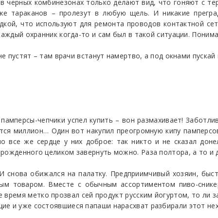
 в черных комбинезонах только делают вид, что гоняют с т
же тараканов – пролезут в любую щель. И никакие преград
ой, что используют для ремонта проводов контактной сети
каждый охранник когда-то и сам был в такой ситуации. Поним
не пустят – там врачи встанут намертво, а под окнами пускай
памперсы-чепчики успел купить – вон размахивает! Заботлив
ется миллион… Один вот накупил преогромную кипу памперсо
о все же сердце у них доброе: так никто и не сказал доне
ожденного целиком завернуть можно. Раза полтора, а то и дв
 И снова обижался на палатку. Предприимчивый хозяин, бы
вым товаром. Вместе с обычным ассортиментом пиво-снике
е время метко прозвал сей продукт русским йогуртом, то ли 
ие и уже состоявшиеся папаши нарасхват разбирали этот нех