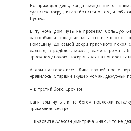
Но приходил день, когда смущенный от вним
суетится вокруг, как заботится о том, чтобы о
Пусть…
В ту ночь дом чуть не прозевал большую бе
расслабился, понадеявшись, что все плохое, п
Ромашину. До самой двери приемного покоя е
дальше, в родблок, может, даже и рожать бы
приемному покою, поскрипывая на поворотах 
А дом насторожился. Лица врачей после пер
нравилось. Старший акушер Роман, дежурный по
– В третий бокс. Срочно!
Санитары чуть ли не бегом повлекли каталк
приказания сестре:
– Вызовите Алексан Дмитрича. Знаю, что не деж