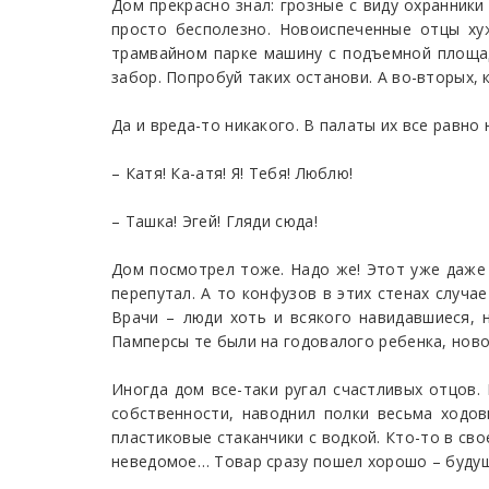
Дом прекрасно знал: грозные с виду охранники
просто бесполезно. Новоиспеченные отцы ху
трамвайном парке машину с подъемной площадк
забор. Попробуй таких останови. А во-вторых, 
Да и вреда-то никакого. В палаты их все равно 
– Катя! Ка-атя! Я! Тебя! Люблю!
– Ташка! Эгей! Гляди сюда!
Дом посмотрел тоже. Надо же! Этот уже даже 
перепутал. А то конфузов в этих стенах случа
Врачи – люди хоть и всякого навидавшиеся, н
Памперсы те были на годовалого ребенка, новор
Иногда дом все-таки ругал счастливых отцов.
собственности, наводнил полки весьма ходо
пластиковые стаканчики с водкой. Кто-то в сво
неведомое… Товар сразу пошел хорошо – будущ