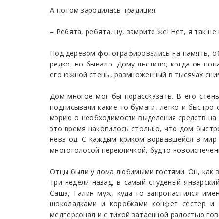
А потом зародилась традиция.
– Ребята, ребята, ну, замрите же! Нет, я так не
Под деревом фотографировались на память, обы
редко, но бывало. Дому льстило, когда он поп
его южной стены, размноженный в тысячах сни
Дом многое мог бы порассказать. В его стены
подписывали какие-то бумаги, легко и быстро 
мэрию о необходимости выделения средств на р
это время накопилось столько, что дом быстро
невзгод. С каждым криком ворвавшейся в мир 
многоголосой перекличкой, будто новоиспечен
Отцы были у дома любимыми гостями. Он, как 
три недели назад, в самый студеный январски
Саша, Галин муж, куда-то запропастился име
шоколадками и коробками конфет сестер и н
медперсонал и с тихой затаенной радостью го