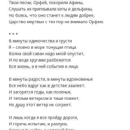
Твои песни, Орфей, покорили Афины,
Слушать их приплывали киты и дельфины,
Но боясь, что оно станет к людям добрее,
Царство мертвых с тех пор не внимало Орфею.
* * *
В минуты одиночества и грусти
Я – словно в море тонущая птица.
Волна свой саван надо мной опустит,
И по воде кругами разбежится
Вся жизнь, а в ней события и лица.
В минуты радости, в минуты вдохновенья
Все небо вдруг как в детстве заалеет.
И загорятся годы, как поленья,
И теплым ветерком в тиши повеет.
Но душу этот ветер не согреет.
И лишь когда я все пройду дороги,
И горечь испытаю, и разлуки,