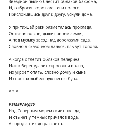
Звездной пылью блестит облаков бахрома,
И, отбросив короткие тени полого,
Прислонившись друг к другу, уснули дома.
У притихшей реки разметалась прохлада,
Остывая во сне, дышит зноем земля,
А под музыку звезд над дорожками сада,
Словно в сказочном вальсе, плывут тополя.
А когда отлетит облаков пелерина
Или в берег ударит спросонья волна,
Их укроет опять, словно дочку и сына
И споет колыбельную песню Луна.
* * *
РЕМБРАНДТУ
Над Северным морем сияет звезда,
И стынет у темных причалов вода,
А город затих до рассвета.