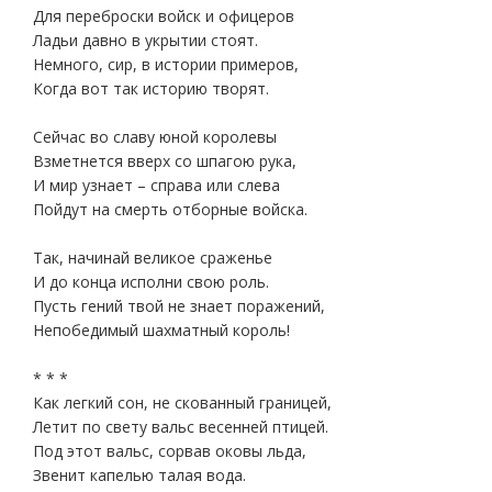
Для переброски войск и офицеров
Ладьи давно в укрытии стоят.
Немного, сир, в истории примеров,
Когда вот так историю творят.
Сейчас во славу юной королевы
Взметнется вверх со шпагою рука,
И мир узнает – справа или слева
Пойдут на смерть отборные войска.
Так, начинай великое сраженье
И до конца исполни свою роль.
Пусть гений твой не знает поражений,
Непобедимый шахматный король!
* * *
Как легкий сон, не скованный границей,
Летит по свету вальс весенней птицей.
Под этот вальс, сорвав оковы льда,
Звенит капелью талая вода.