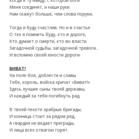
Когда я ту найду, с которой боги
Меня соединят, и наши руки
Нам скажут больше, чем слова поруки,
Тогда я буду счастлив. Но и в счастье
О тех я помнить буду, кто в дороге,
Кто думает о смерти, кто во власти
Загадочной судьбы, загадочной тревоги…
И вспомню своей юности дороги.
ВИВАТ!
На поле боя, доблести и славы
Тебе, король, войска кричат «Виват!»
Здесь лучшие сыны твоей державы,
И каждый за тебя погибнуть рад.
В твоей пехоте храбрые бригады,
И конница стоит за рядом ряд,
А гвардия не ведает преграды,
И лица всех отвагою горят.