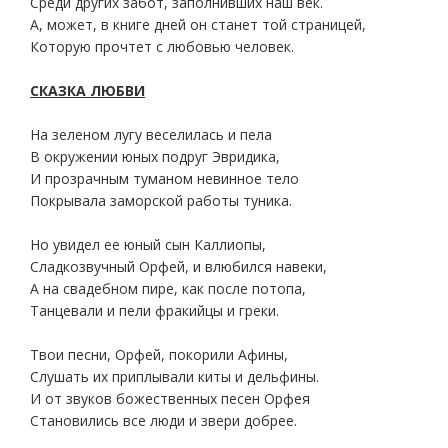
Среди других забот, заполнивших наш век.
А, может, в книге дней он станет той страницей,
Которую прочтет с любовью человек.
СКАЗКА ЛЮБВИ
На зеленом лугу веселилась и пела
В окружении юных подруг Эвридика,
И прозрачным туманом невинное тело
Покрывала заморской работы туника.
Но увидел ее юный сын Каллиопы,
Сладкозвучный Орфей, и влюбился навеки,
А на свадебном пире, как после потопа,
Танцевали и пели фракийцы и греки.
Твои песни, Орфей, покорили Афины,
Слушать их приплывали киты и дельфины.
И от звуков божественных песен Орфея
Становились все люди и звери добрее.