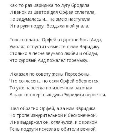
Как-то раз Эвридика по лугу бродила
И венок из цветов для Орфея сплетала,
Но задумалась и… на змею наступила
И на руки подруг бездыханной упала.
Горько плакал Орфей в царстве бога Аида,
Умолял отпустить вместе с ним Эвридику.
Столько в песне звучало любви и обиды,
Что суровый Аид пожалел горемыку.
И сказал по совету жены Персефоны,
Что согласен… но если Орфей обернется,
То уже навсегда по извечным законам
В царство мертвых душа Эвридики вернется.
Шел обратно Орфей, а за ним Эвридика
По тропе изнурительной и бесконечной,
И не выдержал он, оглянулся, и с криком
Тень подруги исчезла в обители вечной.