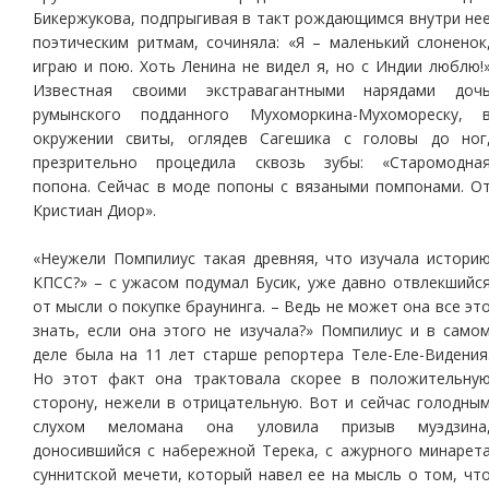
Бикержукова, подпрыгивая в такт рождающимся внутри не
поэтическим ритмам, сочиняла: «Я – маленький слоненок
играю и пою. Хоть Ленина не видел я, но с Индии люблю!
Известная своими экстравагантными нарядами доч
румынского подданного Мухоморкина-Мухомореску, 
окружении свиты, оглядев Сагешика с головы до ног
презрительно процедила сквозь зубы: «Старомодна
попона. Сейчас в моде попоны с вязаными помпонами. О
Кристиан Диор».
«Неужели Помпилиус такая древняя, что изучала истори
КПСС?» – с ужасом подумал Бусик, уже давно отвлекшийс
от мысли о покупке браунинга. – Ведь не может она все эт
знать, если она этого не изучала?» Помпилиус и в само
деле была на 11 лет старше репортера Теле-Еле-Видения
Но этот факт она трактовала скорее в положительну
сторону, нежели в отрицательную. Вот и сейчас голодны
слухом меломана она уловила призыв муэдзина
доносившийся с набережной Терека, с ажурного минарет
суннитской мечети, который навел ее на мысль о том, чт