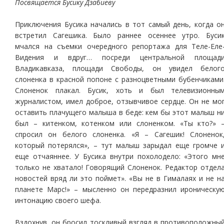
Посвящается Бусику Дзабиеву
Приключения Бусика начались в тот самый день, когда о
встретил Сагешика. Было раннее осеннее утро. Буси
мчался на съемки очередного репортажа для Теле-Еле
Видения и вдруг… посреди центральной площад
Владикавказа, площади Свободы, он увидел белог
слоненка в красной попоне с разноцветными бубенчиками
Слоненок плакал. Бусик, хоть и был телевизионны
журналистом, имел доброе, отзывчивое сердце. Он не мо
оставить плачущего малыша в беде: кем бы этот малыш н
был – китенком, котенком или слоненком. «Ты кто?» 
спросил он белого слоненка. «Я – Сагешик! Слоненок
который потерялся», – тут малыш зарыдал еще громче 
еще отчаяннее. У Бусика внутри похолодело: «Этого мн
только не хватало! Говорящий Слоненок. Редактор отдел
новостей вряд ли это поймет». «Вы не в Гималаях и не н
планете Марс!» – мысленно он передразнил ироническу
интонацию своего шефа.
Вздохнув, он бросил тоскливый взгляд в противоположны