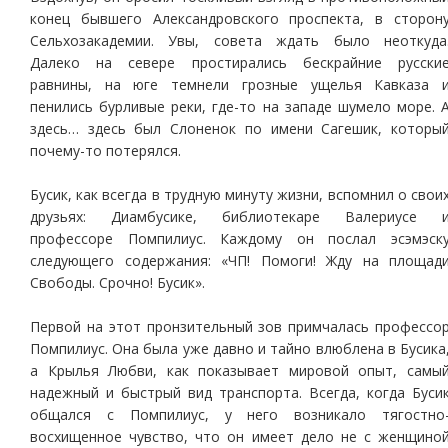
конец бывшего Александровского проспекта, в сторон
Сельхозакадемии. Увы, совета ждать было неоткуда
Далеко на севере простирались бескрайние русски
равнины, на юге темнели грозные ущелья Кавказа 
пенились бурливые реки, где-то на западе шумело море. 
здесь… здесь был Слоненок по имени Сагешик, которы
почему-то потерялся.
Бусик, как всегда в трудную минуту жизни, вспомнил о свои
друзьях: Диамбусике, библиотекаре Валериусе 
профессоре Помпилиус. Каждому он послал эсэмэск
следующего содержания: «ЧП! Помоги! Жду на площад
Свободы. Срочно! Бусик».
Первой на этот пронзительный зов примчалась профессо
Помпилиус. Она была уже давно и тайно влюблена в Бусика
а Крылья Любви, как показывает мировой опыт, самы
надежный и быстрый вид транспорта. Всегда, когда Буси
общался с Помпилиус, у него возникало тягостно
восхищенное чувство, что он имеет дело не с женщино