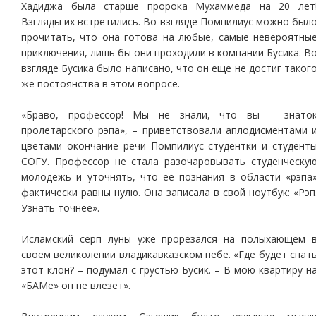
Хадиджа была старше пророка Мухаммеда на 20 лет
Взгляды их встретились. Во взгляде Помпилиус можно был
прочитать, что она готова на любые, самые невероятны
приключения, лишь бы они проходили в компании Бусика. В
взгляде Бусика было написано, что он еще не достиг таког
же постоянства в этом вопросе.
«Браво, профессор! Мы не знали, что вы – знато
пролетарского рэпа», – приветствовали аплодисментами 
цветами окончание речи Помпилиус студентки и студент
СОГУ. Профессор не стала разочаровывать студенческу
молодежь и уточнять, что ее познания в области «рэпа
фактически равны нулю. Она записала в свой ноутбук: «Рэп
Узнать точнее».
Исламский серп луны уже прорезался на полыхающем 
своем великолепии владикавказском небе. «Где будет спат
этот клон? – подумал с грустью Бусик. – В мою квартиру н
«БАМе» он не влезет».