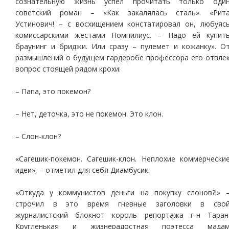
сознательную жизнь успел прочитать только оди
советский роман – «Как закалялась сталь». «Рит
Устинович! – с восхищением констатировал он, любуяс
комиссарскими жестами Помпилиус. – Надо ей купит
браунинг и бриджи. Или сразу – пулемет и кожанку». О
размышлений о будущем гардеробе профессора его отвле
вопрос стоящей рядом крохи:
– Папа, это покемон?
– Нет, деточка, это не покемон. Это клон.
– Слон-клон?
«Сагешик-покемон. Сагешик-клон. Неплохие коммерчески
идеи», – отметил для себя Диамбусик.
«Откуда у коммунистов деньги на покупку слонов?!» 
строчил в это время гневные заголовки в сво
журналистский блокнот король репортажа г-н Таран
Кругленькая и жизнерадостная поэтесса мада