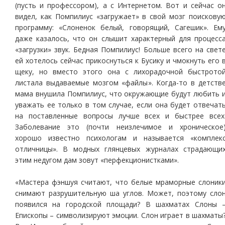
(пусть и профессором), а с Интернетом. Вот и сейчас о
видел, как Помпилиус «загружает» в свой мозг поискову
программу: «Слоненок белый, говорящий, Сагешик». Ем
даже казалось, что он слышит характерный для процесс
«загрузки» звук. Бедная Помпилиус! Больше всего на свет
ей хотелось сейчас прикоснуться к Бусику и чмокнуть его 
щеку, но вместо этого она с лихорадочной быстрото
листала выдаваемые мозгом «файлы». Когда-то в детств
мама внушила Помпилиус, что окружающие будут любить 
уважать ее только в том случае, если она будет отвечат
на поставленные вопросы лучше всех и быстрее всех
Заболевание это (почти неизлечимое и хроническое
хорошо известно психологам и называется «комплек
отличницы». В модных глянцевых журналах страдающи
этим недугом дам зовут «перфекционистками».
«Мастера фэншуя считают, что белые мраморные слоник
снимают разрушительную ша углов. Может, поэтому сло
появился на городской площади? В шахматах Слоны 
Епископы – символизируют эмоции. Слон играет в шахматы