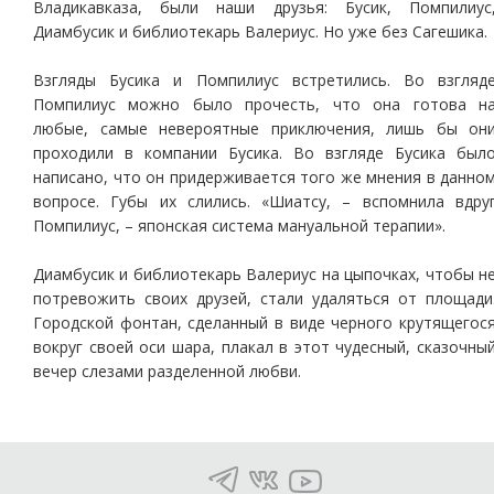
Владикавказа, были наши друзья: Бусик, Помпилиус
Диамбусик и библиотекарь Валериус. Но уже без Сагешика.
Взгляды Бусика и Помпилиус встретились. Во взгляд
Помпилиус можно было прочесть, что она готова н
любые, самые невероятные приключения, лишь бы он
проходили в компании Бусика. Во взгляде Бусика был
написано, что он придерживается того же мнения в данно
вопросе. Губы их слились. «Шиатсу, – вспомнила вдру
Помпилиус, – японская система мануальной терапии».
Диамбусик и библиотекарь Валериус на цыпочках, чтобы н
потревожить своих друзей, стали удаляться от площади
Городской фонтан, сделанный в виде черного крутящегос
вокруг своей оси шара, плакал в этот чудесный, сказочны
вечер слезами разделенной любви.