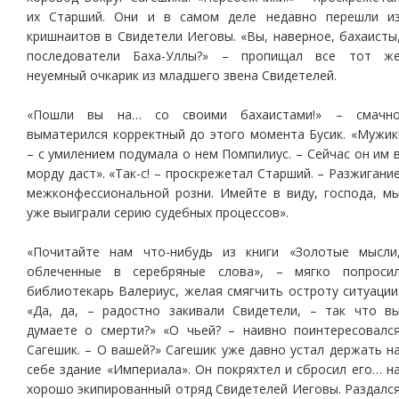
их Старший. Они и в самом деле недавно перешли и
кришнаитов в Свидетели Иеговы. «Вы, наверное, бахаисты
последователи Баха-Уллы?» – пропищал все тот ж
неуемный очкарик из младшего звена Свидетелей.
«Пошли вы на… со своими бахаистами!» – смачн
выматерился корректный до этого момента Бусик. «Мужик
– с умилением подумала о нем Помпилиус. – Сейчас он им 
морду даст». «Так-с! – проскрежетал Старший. – Разжигани
межконфессиональной розни. Имейте в виду, господа, м
уже выиграли серию судебных процессов».
«Почитайте нам что-нибудь из книги «Золотые мысли
облеченные в серебряные слова», – мягко попроси
библиотекарь Валериус, желая смягчить остроту ситуации
«Да, да, – радостно закивали Свидетели, – так что в
думаете о смерти?» «О чьей? – наивно поинтересовалс
Сагешик. – О вашей?» Сагешик уже давно устал держать н
себе здание «Империала». Он покряхтел и сбросил его… н
хорошо экипированный отряд Свидетелей Иеговы. Раздалс