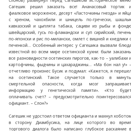
слонов) развернул перед Сагешиком историческое меню
Сагешик решил заказать все! Ананасовый тортик 
фиалковое мороженое, десерт «Ласточкины гнезда» и яйц
с хреном, чахохбили и шницель по-гречески, шашлы
кавказский и цыплята табака, сациви из рыбы и фонд
швейцарский, гусь по-фламандски и суп сирийский, печен
по-японски и рис по-милански, омлет с вишней и кнедлики 
печенкой… Особенный интерес у Сагешика вызвали блюд
известной во всем мире осетинской кухни: были заказан
все разновидности осетинских пирогов, как-то – уалибахи 
картофчины, фыдчины и цахараджины… «Ма бон нал у!» 
отчетливо произнес Бусик и подумал: «Кажется, я переше
на осетинский. Такое случается только в минут
смертельной опасности, когда мозг запрашивае
информацию у генетической памяти». «Кто буде
оплачивать счет? – предусмотрительно поинтересовалс
официант. – Слон?»
Сагешик не удостоил ответом официанта и махнул хобото
в сторону Диамбусика, на лице которого во врем
торгового диалога было написано глубокое раскаяние 