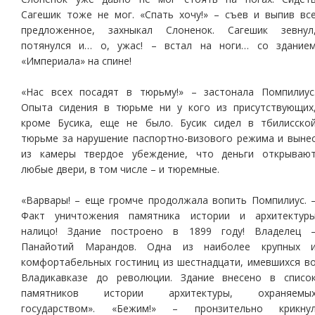
Сагешик тоже не мог. «Спать хочу!» – съев и выпив вс
предложенное, захныкал Слоненок. Сагешик зевнул
потянулся и… о, ужас! – встал на ноги… со здание
«Империала» на спине!
«Нас всех посадят в тюрьму!» – застонала Помпилиус
Опыта сидения в тюрьме ни у кого из присутствующих
кроме Бусика, еще не было. Бусик сидел в тбилисско
тюрьме за нарушение паспортно-визового режима и выне
из камеры твердое убеждение, что деньги открываю
любые двери, в том числе – и тюремные.
«Варвары! – еще громче продолжала вопить Помпилиус. 
Факт уничтожения памятника истории и архитектур
налицо! Здание построено в 1899 году! Владелец 
Панайотий Марандов. Одна из наиболее крупных 
комфортабельных гостиниц из шестнадцати, имевшихся в
Владикавказе до революции. Здание внесено в списо
памятников истории архитектуры, охраняемы
государством». «Бежим!» – пронзительно крикну