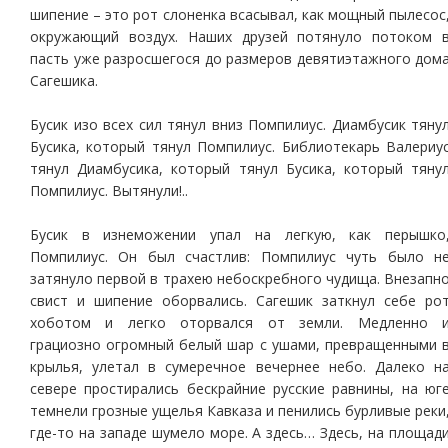
шипение – это рот слоненка всасывал, как мощный пылесос
окружающий воздух. Наших друзей потянуло потоком 
пасть уже разросшегося до размеров девятиэтажного дом
Сагешика.
Бусик изо всех сил тянул вниз Помпилиус. Диамбусик тяну
Бусика, который тянул Помпилиус. Библиотекарь Валериу
тянул Диамбусика, который тянул Бусика, который тяну
Помпилиус. Вытянули!..
Бусик в изнеможении упал на легкую, как перышко
Помпилиус. Он был счастлив: Помпилиус чуть было н
затянуло первой в трахею небоскребного чудища. Внезапн
свист и шипение оборвались. Сагешик заткнул себе ро
хоботом и легко оторвался от земли. Медленно 
грациозно огромный белый шар с ушами, превращенными 
крылья, улетал в сумеречное вечернее небо. Далеко н
севере простирались бескрайние русские равнины, на юг
темнели грозные ущелья Кавказа и пенились бурливые реки
где-то на западе шумело море. А здесь… Здесь, на площад