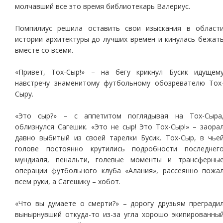
молчавший все это время библиотекарь Валериус.
Помпилиус решила оставить свои изыскания в област
истории архитектуры до лучших времен и кинулась бежат
вместе со всеми.
«Привет, Тох-Сыр!» – на бегу крикнул Бусик идущем
навстречу знаменитому футбольному обозревателю Тох
Сыру.
«Это сыр?» – с аппетитом поглядывая на Тох-Сыра
облизнулся Сагешик. «Это не сыр! Это Тох-Сыр!» – заора
давно выбитый из своей тарелки Бусик. Тох-Сыр, в чье
голове постоянно крутились подробности последнег
мундиаля, пенальти, голевые моменты и трансферны
операции футбольного клуба «Алания», рассеянно пожа
всем руки, а Сагешику – хобот.
«Что вы думаете о смерти?» – дорогу друзьям прегради
вынырнувший откуда-то из-за угла хорошо экипированны