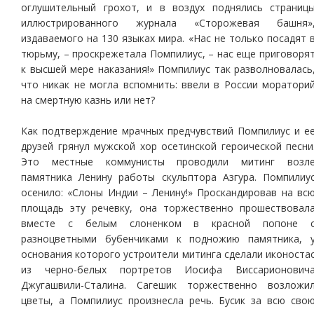
оглушительный грохот, и в воздух поднялись страниц
иллюстрированного журнала «Сторожевая башня»
издаваемого на 130 языках мира. «Нас не только посадят 
тюрьму, – проскрежетала Помпилиус, – нас еще приговоря
к высшей мере наказания!» Помпилиус так разволновалась
что никак не могла вспомнить: ввели в России моратори
на смертную казнь или нет?
Как подтверждение мрачных предчувствий Помпилиус и е
друзей грянул мужской хор осетинской героической песни
Это местные коммунисты проводили митинг возл
памятника Ленину работы скульптора Азгура. Помпилиу
осенило: «Слоны Индии – Ленину!» Проскандировав на вс
площадь эту речевку, она торжественно прошествовал
вместе с белым слоненком в красной попоне 
разноцветными бубенчиками к подножию памятника, 
основания которого устроители митинга сделали иконоста
из черно-белых портретов Иосифа Виссарионович
Джугашвили-Сталина. Сагешик торжественно возложи
цветы, а Помпилиус произнесла речь. Бусик за всю сво