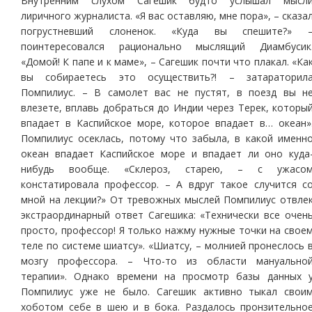
Внутренним слухом Сагешик будто услышал мысл
лиричного журналиста. «Я вас оставляю, мне пора», – сказа
погрустневший слоненок. «Куда вы спешите?» 
поинтересовался рационально мыслящий Диамбусик
«Домой! К папе и к маме», – Сагешик почти что плакал. «Ка
вы собираетесь это осуществить?! – затараторил
Помпилиус. – В самолет вас не пустят, в поезд вы н
влезете, вплавь добраться до Индии через Терек, которы
впадает в Каспийское море, которое впадает в… океан»
Помпилиус осеклась, потому что забыла, в какой именн
океан впадает Каспийское море и впадает ли оно куда
нибудь вообще. «Склероз, старею, – с ужасо
констатировала профессор. – А вдруг такое случится с
мной на лекции?» От тревожных мыслей Помпилиус отвле
экстраординарный ответ Сагешика: «Технически все очен
просто, профессор! Я только нажму нужные точки на свое
теле по системе шиатсу». «Шиатсу, – молнией пронеслось 
мозгу профессора. – Что-то из области мануально
терапии». Однако времени на просмотр базы данных 
Помпилиус уже не было. Сагешик активно тыкал свои
хоботом себе в шею и в бока. Раздалось пронзительно