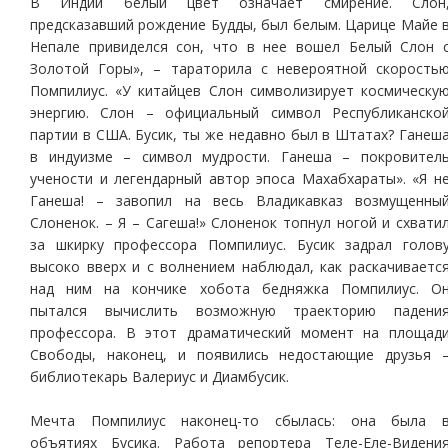
В Индии белый цвет означает смирение. Слон
предсказавший рождение Будды, был белым. Царице Майе 
Непале привиделся сон, что в нее вошел Белый Слон 
Золотой Горы», – тараторила с невероятной скорость
Помпилиус. «У китайцев Слон символизирует космическу
энергию. Слон – официальный символ Республиканско
партии в США. Бусик, ты же недавно был в Штатах? Ганеш
в индуизме – символ мудрости. Ганеша – покровител
учености и легендарный автор эпоса Махабхараты». «Я н
Ганеша! – завопил на весь Владикавказ возмущенны
Слоненок. – Я – Сагеша!» Слоненок топнул ногой и схвати
за шкирку профессора Помпилиус. Бусик задрал голов
высоко вверх и с волнением наблюдал, как раскачиваетс
над ним на кончике хобота бедняжка Помпилиус. О
пытался вычислить возможную траекторию падени
профессора. В этот драматический момент на площад
Свободы, наконец, и появились недостающие друзья 
библиотекарь Валериус и Диамбусик.
Мечта Помпилиус наконец-то сбылась: она была 
объятиях Бусика. Работа репортера Теле-Еле-Видени