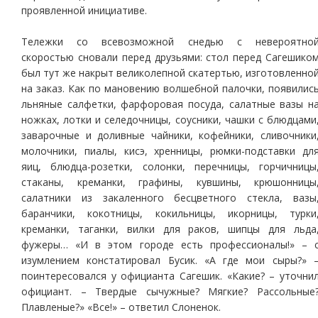
проявленной инициативе.
Тележки со всевозможной снедью с невероятно
скоростью сновали перед друзьями: стол перед Сагешико
был тут же накрыт великолепной скатертью, изготовленно
на заказ. Как по мановению волшебной палочки, появилис
льняные салфетки, фарфоровая посуда, салатные вазы н
ножках, лотки и селедочницы, соусники, чашки с блюдцами
заварочные и доливные чайники, кофейники, сливочники
молочники, пиалы, кисэ, хренницы, рюмки-подставки дл
яиц, блюдца-розетки, солонки, перечницы, горчичницы
стаканы, креманки, графины, кувшины, крюшонницы
салатники из закаленного бесцветного стекла, вазы
баранчики, кокотницы, кокильницы, икорницы, турки
креманки, таганки, вилки для раков, шипцы для льда
фужеры… «И в этом городе есть профессионалы!» – 
изумлением констатировал Бусик. «А где мои сыры?» 
поинтересовался у официанта Сагешик. «Какие? – уточни
официант. – Твердые сычужные? Мягкие? Рассольные
Плавленые?» «Все!» – ответил Слоненок.