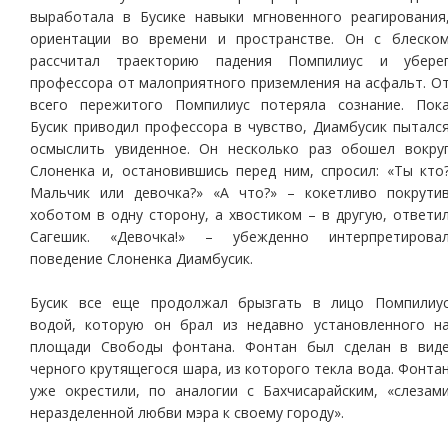
выработала в Бусике навыки мгновенного реагирования
ориентации во времени и пространстве. Он с блеско
рассчитал траекторию падения Помпилиус и убере
профессора от малоприятного приземления на асфальт. О
всего пережитого Помпилиус потеряла сознание. Пок
Бусик приводил профессора в чувство, Диамбусик пыталс
осмыслить увиденное. Он несколько раз обошел вокру
Слоненка и, остановившись перед ним, спросил: «Ты кто
Мальчик или девочка?» «А что?» – кокетливо покрути
хоботом в одну сторону, а хвостиком – в другую, ответи
Сагешик. «Девочка!» – убежденно интерпретирова
поведение Слоненка Диамбусик.
Бусик все еще продолжал брызгать в лицо Помпилиу
водой, которую он брал из недавно установленного н
площади Свободы фонтана. Фонтан был сделан в вид
черного крутящегося шара, из которого текла вода. Фонта
уже окрестили, по аналогии с Бахчисарайским, «слезам
неразделенной любви мэра к своему городу».