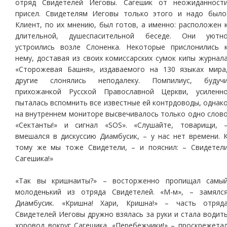
отряд Свидетелей Иеговы. Сагешик от неожиданност
присел. Свидетелям Иеговы только этого и надо было
Клиент, по их мнению, был готов, а именно: расположен 
длительной, душеспасительной беседе. Они уютн
устроились возле Слоненка. Некоторые прислонились 
нему, доставая из своих комиссарских сумок кипы журнал
«Сторожевая Башня», издаваемого на 130 языках мира
другие слонялись неподалеку. Помпилиус, будуч
прихожанкой Русской Православной Церкви, усиленн
пыталась вспомнить все известные ей контрдоводы, однак
на внутреннем мониторе высвечивалось только одно слов
«Сектанты!» и сигнал «SOS». «Слушайте, товарищи, 
вмешался в дискуссию Диамбусик, – у нас нет времени. 
тому же мы тоже Свидетели, – и пояснил: – Свидетел
Сагешика!»
«Так вы кришнаиты?» – восторженно пропищал самы
молоденький из отряда Свидетелей. «М-м», – замялс
Диамбусик. «Кришна! Хари, Кришна!» – часть отряд
Свидетелей Иеговы дружно взялась за руки и стала водит
хоровод вокруг Сагешика. «Перебежчики!» – проскрежета