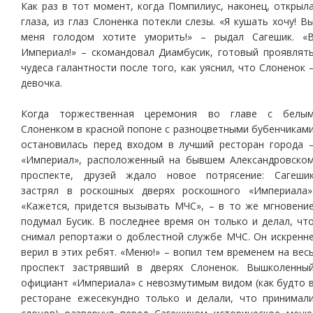
Как раз в тот момент, когда Помпилиус, наконец, открыл
глаза, из глаз Слоненка потекли слезы. «Я кушать хочу! В
меня голодом хотите уморить!» – рыдал Сагешик. «
Империал!» – скомандовал Диамбусик, готовый проявлят
чудеса галантности после того, как уяснил, что Слоненок 
девочка.
Когда торжественная церемония во главе с белы
Слоненком в красной попоне с разноцветными бубенчикам
остановилась перед входом в лучший ресторан города 
«Империал», расположенный на бывшем Александровско
проспекте, друзей ждало новое потрясение: Сагеши
застрял в роскошных дверях роскошного «Империала»
«Кажется, придется вызывать МЧС», – в то же мгновени
подумал Бусик. В последнее время он только и делал, чт
снимал репортажи о доблестной службе МЧС. Он искренн
верил в этих ребят. «Меню!» – вопил тем временем на вес
проспект застрявший в дверях Слоненок. Вышколенны
официант «Империала» с невозмутимым видом (как будто 
ресторане ежесекундно только и делали, что принимал