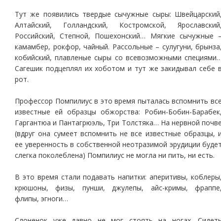
Тут же появились твердые сычужные сыры: Швейцарский
Алтайский, Голландский, Костромской, Ярославский
Российский, Степной, Пошехонский… Мягкие сычужные 
камамбер, рокфор, чайный. Рассольные – сулугуни, брынза
кобийский, плавленые сыры со всевозможными специями
Сагешик подцеплял их хоботом и тут же закидывал себе 
рот.
Профессор Помпилиус в это время пыталась вспомнить вс
известные ей образцы обжорства: Робин-Бобин-Барабек
Гаргантюа и Пантагрюэль, Три Толстяка… На нервной почв
(вдруг она сумеет вспомнить не все известные образцы, 
ее уверенность в собственной неотразимой эрудиции буде
слегка поколеблена) Помпилиус не могла ни пить, ни есть.
В это время стали подавать напитки: аперитивы, коблеры
крюшоны, физы, пунши, джулепы, айс-кримы, фраппе
флипы, эгноги…
Слоненок уже давно не мог стоять на ногах. Сидет