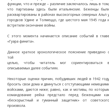
функции, что и прежде – различие заключалось лишь в том
что партизаны здесь были итальянские. Беженцы был
расквартированы в районах высокогорных северных Альп 
городков Удине и Толмеццо, где шестого мая 1945 года 
встретили окончание войны.
С этого момента начинается описание событий в глав
«Гуара финита».
Данное краткое хронологическое пояснение приведено 
той
целью, чтобы читатель мог сориентироваться 
описываемых далее событиях.
Некоторые оценки причин, побудивших людей в 1942 год
бросить свои дома и двинуться с отступающими немецким
войсками, даются ниже; равно, как и мотивы, по которы
командование рейха предстало перед беженцами ка
«бескорыстный и гуманный защитник» от советског
произвола.