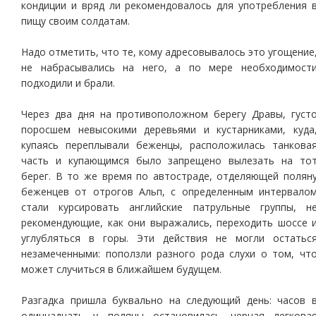
кондиции и вряд ли рекомендовалось для употребления 
пищу своим солдатам.
Надо отметить, что те, кому адресовывалось это угощение
не набрасывались на него, а по мере необходимост
подходили и брали.
Через два дня на противоположном берегу Дравы, густ
поросшем невысокими деревьями и кустарниками, куда
купаясь переплывали беженцы, расположилась танкова
часть и купающимся было запрещено вылезать на то
берег. В то же время по автостраде, отделяющей полян
беженцев от отрогов Альп, с определенным интервало
стали курсировать английские патрульные группы, н
рекомендующие, как они выражались, переходить шоссе 
углубляться в горы. Эти действия не могли остатьс
незамеченными: поползли разного рода слухи о том, чт
может случиться в ближайшем будущем.
Разгадка пришла буквально на следующий день: часов 
одиннадцать у поляны остановилась черная легкова