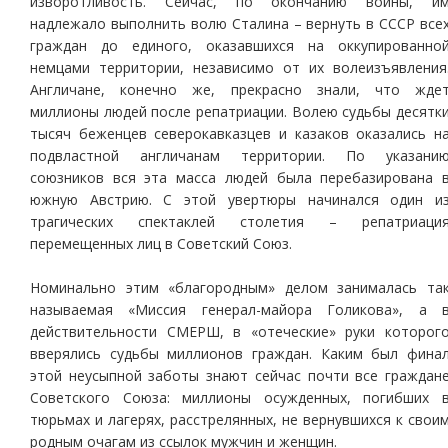
изворотливость. Сейчас, по окончанию войны, и
надлежало выполнить волю Сталина – вернуть в СССР все
граждан до единого, оказавшихся на оккупированно
немцами территории, независимо от их волеизъявления
Англичане, конечно же, прекрасно знали, что жде
миллионы людей после репатриации. Волею судьбы десятк
тысяч беженцев северокавказцев и казаков оказались н
подвластной англичанам территории. По указани
союзников вся эта масса людей была перебазирована 
южную Австрию. С этой увертюры начинался один и
трагических спектаклей столетия – репатриаци
перемещенных лиц в Советский Союз.
Номинально этим «благородным» делом занималась та
называемая «Миссия генерал-майора Голикова», а 
действительности СМЕРШ, в «отеческие» руки которог
вверялись судьбы миллионов граждан. Каким был фина
этой неусыпной заботы знают сейчас почти все граждан
Советского Союза: миллионы осужденных, погибших 
тюрьмах и лагерях, расстрелянных, не вернувшихся к свои
родным очагам из ссылок мужчин и женщин.