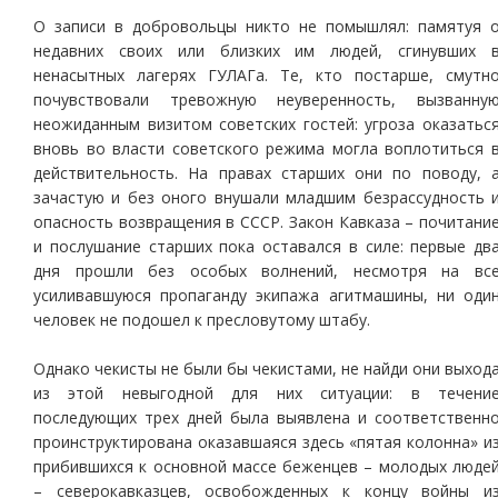
О записи в добровольцы никто не помышлял: памятуя 
недавних своих или близких им людей, сгинувших 
ненасытных лагерях ГУЛАГа. Те, кто постарше, смутн
почувствовали тревожную неуверенность, вызванну
неожиданным визитом советских гостей: угроза оказатьс
вновь во власти советского режима могла воплотиться 
действительность. На правах старших они по поводу, 
зачастую и без оного внушали младшим безрассудность 
опасность возвращения в СССР. Закон Кавказа – почитани
и послушание старших пока оставался в силе: первые дв
дня прошли без особых волнений, несмотря на вс
усиливавшуюся пропаганду экипажа агитмашины, ни оди
человек не подошел к пресловутому штабу.
Однако чекисты не были бы чекистами, не найди они выход
из этой невыгодной для них ситуации: в течени
последующих трех дней была выявлена и соответственн
проинструктирована оказавшаяся здесь «пятая колонна» и
прибившихся к основной массе беженцев – молодых люде
– северокавказцев, освобожденных к концу войны и