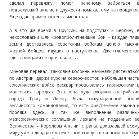
сделал перевязку, помог раненому забраться 
подъехавший виллис и дружески помахал ему на прощание
Еще один пример «джентльменства».
А в это же время в Пруссии, на подступах к Берлину, 
Чехословакии шли кровопролитнейшие бои – каждая пяд
земли доставалась советским войскам ценою тысяч
жизней бойцов, идущих в наступление. Джентльменств
здесь немцами не проявлялось.
Миновав перевал, танковые колонны начинали растекатьс
по Австрии, держа курс на северо-восток, небольшая част
союзнических войск расквартировывалась гарнизонами 
маленьких городках. Эта зона, куда входили австрийски
города Грац и Лиенц, была оккупационной зоно
английского командования, то есть обеспечение закона 
порядка здесь, а так же выполнение различны
межсоюзнических соглашений лежали на подданных е
Величества – Королевы Англии, страны, доказавшей всем
миру уже в двадцатом веке свое коварство и политическу