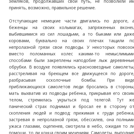
земляков, продолжавших свой путь, не позволили и
принять, возможно, правильное решение.
Отступающие немецкие части двигались по дороге, 
беженцы на своих колымагах, запряженных вконе
выбившимися из сил лошадьми, а то быками или даж
коровами, буквально на своих плечах тащили п
непролазной грязи свои подводы. У некоторых повозо
вместо поломанных колес какими-то немыслимым
способами были закреплены наподобие лыж деревянны
обрубки. В воздухе появлялись краснозвездные самолеты
расстреливая на бреющем все движущееся по дороге
разбрасывая осколочные бомбы. При вид
приближающихся самолетов люди бросались в стороны
мать выхватив из подводы ребенка, прикрывая его свои
телом, стремилась укрыться под телегой. Тут ж
панический страх поднимал и бросал ее в сторону о
скопления людей и подвод: прижимая к груди ребенка
застревая в непролазной грязи, обессилев, она полным
ужаса глазами, оцепенев, смотрела в небо, ожидая то л
помощи, то ли конца своим мучениям. Самолеты, выполни