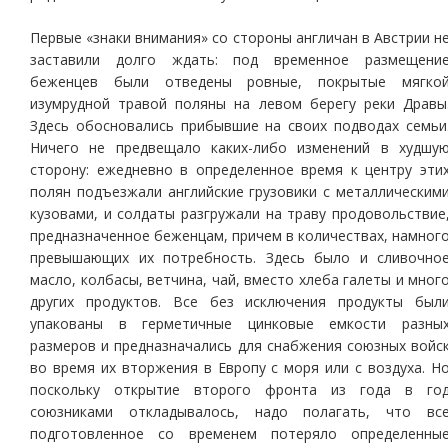
Первые «знаки внимания» со стороны англичан в Австрии н
заставили долго ждать: под временное размещени
беженцев были отведены ровные, покрытые мягко
изумрудной травой поляны на левом берегу реки Дравы
Здесь обосновались прибывшие на своих подводах семьи
Ничего не предвещало каких-либо изменений в худшу
сторону: ежедневно в определенное время к центру эти
полян подъезжали английские грузовики с металлическим
кузовами, и солдаты разгружали на траву продовольствие
предназначенное беженцам, причем в количествах, намног
превышающих их потребность. Здесь было и сливочно
масло, колбасы, ветчина, чай, вместо хлеба галеты и мног
других продуктов. Все без исключения продукты был
упакованы в герметичные цинковые емкости разны
размеров и предназначались для снабжения союзных войс
во время их вторжения в Европу с моря или с воздуха. Н
поскольку открытие второго фронта из года в го
союзниками откладывалось, надо полагать, что вс
подготовленное со временем потеряло определенны