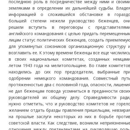
последнюю роль в посредничестве между ними и своим
земляками в определении их дальнейшей судьбы. Владе
информацией о сложившейся обстановке в горазд
большей степени нежели руководство беженцев, он
решили вступить в переговоры с представителям
английского командования с целью придать перемещенны
лицам статус политических беженцев, создать приемлему
для упомянутых союзников организационную структуру 
возглавить ее. К этому времени беженцы все еще числилис
в своих национальных комитетах, созданных немцам
летом 1943 года на мелитопольщине. Во главе комитето
находились до сих пор председатели, выбранные пр
одобрении немецкого командования. Совместный пут
протяженностью два с половиной года, опасности, лишени
не дал беженцам повода усомниться в преданности свои
руководителей их общему делу. Справедливости ради
нужно отметить, что и руководство комитетов не горел
желанием отдать бразды правления пришельцам, невзира
на прошлые заслуги некоторых из них в борьбе проти
советской власти. Как следствие, возникли неприязненны
отношения между претендентами на руководящую роль