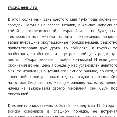
ГУАРА ФИНИТА
В этот солнечный день шестого мая 1945 года маленьки
городок Палуцца на севере Италии, в Альпах, напомина
собой растревоженный муравейник: возбужденны
темпераментные жители городка – итальянцы, напроч
забыв вчерашние оккупационные порядки немцев, радостн
приветствовали друг друга, то собираясь в группы, т
разбегаясь, чтобы еще и еще раз сообщить радостну
весть – «Гуара финита» – война кончилась! И если ден
окончания войны, день Победы, у нас установлен девятог
мая, то итальянцы ощутили его намного раньше, по сути, 
конец войны они уверовали в день высадки союзных войс
на остров Сицилию, т.е. месяцем раньше, но, естественно
ничем не выказывали своего ликования: они были по
оккупацией.
К моменту описываемых событий – началу мая 1945 года 
войска союзников в спешном порядке, не встреча
фактически сопротивления со стороны немцев, двигалис