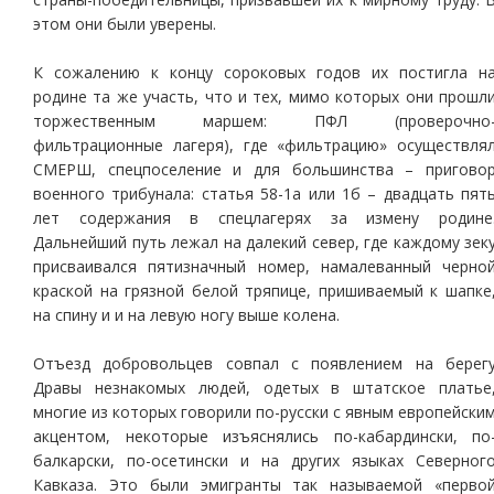
этом они были уверены.
К сожалению к концу сороковых годов их постигла н
родине та же участь, что и тех, мимо которых они прошл
торжественным маршем: ПФЛ (проверочно
фильтрационные лагеря), где «фильтрацию» осуществля
СМЕРШ, спецпоселение и для большинства – пригово
военного трибунала: статья 58-1а или 1б – двадцать пят
лет содержания в спецлагерях за измену родине
Дальнейший путь лежал на далекий север, где каждому зек
присваивался пятизначный номер, намалеванный черно
краской на грязной белой тряпице, пришиваемый к шапке
на спину и и на левую ногу выше колена.
Отъезд добровольцев совпал с появлением на берег
Дравы незнакомых людей, одетых в штатское платье
многие из которых говорили по-русски с явным европейски
акцентом, некоторые изъяснялись по-кабардински, по
балкарски, по-осетински и на других языках Северног
Кавказа. Это были эмигранты так называемой «перво