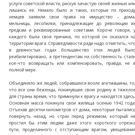
услуги советской власти, рискуя зачастую своей жизнью ил
лишаясь ее. Немало было и таких, которые по приход
немцев заявили свои права на имущество – дома
мельницы, лесопилки, принадлежащие до революции и
предкам и реквизированные советами. Короче говоря, 
каждого была своя причина, по которой он оказался н
территории врага. Справедливости ради надо отметить, чт
в девяностых годах большинство этих людей был
реабилитировано, а претендентам на собственность стал
кое-что возвращать или компенсировать, правда, не 
полной мере.
Объединяло же людей, собравшихся возле агитмашины, то
что все они беженцы, покинувшие свою родину в тяжело
для страны время, что примкнули к врагу и находятся здесь
Основная масса покинула свои жилища осенью 1942 года
Отъехав десятки километров от дома, некоторые пыталис
повернуть назад, но страх перед режимом, который н
простил бы этим людям даже этого короткого отрезк
пути, проделанного с отступающим врагом, увещевани