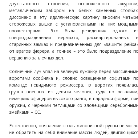
двухэтажного строения, огороженного ажурным
металлическим забором на белых каменных столбах
диссонанс в эту идиллическую картину вносили четыр
сторожевых вышки с установленными на них мощным
прожекторами… Это была резиденция одного и
спецподразделений вермахта, расквартированных 
старинных замках и предназначенных для «защиты рейха
от врагов фюрера, а точнее – это было подразделение п
вершению заплечных дел.
Солнечный луч упал на зеленую лужайку перед массивным
воротами особняка и, словно освещенная софитами п
команде невидимого режиссера, в воротах появилас
группа военных из девяти человек, судя по регалиям
немецких офицеров высокого ранга, в парадной форме, пр
оружии, с черными петлицами со зловещими серебряным
змейками – СС.
Естественно, появление столь живописной группы не могл
не обратить на себя внимание массы людей, двигающихс