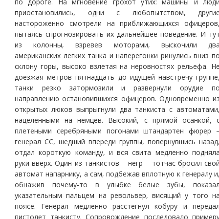
по дороге. На мгновение грохот утих: машины и люд
приостановились, одни с любопытством, други
настороженно смотрели на приближающихся офицеров
пытаясь спрогнозировать их дальнейшее поведение. И ту
из колонны, взревев моторами, выскочили дв
американских легких танка и наперегонки ринулись вниз п
склону горы, высоко взлетая на неровностях рельефа. Н
доезжая метров пятнадцать до идущей навстречу группе
танки резко затормозили и развернули орудие п
направлению остановившихся офицеров. Одновременно и
открытых люков выпрыгнули два танкиста с автоматами
нацеленными на немцев. Высокий, с прямой осанкой, 
плетеными серебряными погонами штандартен фюрер 
генерал СС, шедший впереди группы, повернувшись назад
отдал короткую команду, и вся свита медленно поднял
руки вверх. Один из танкистов – негр – тотчас бросил сво
автомат напарнику, а сам, подбежав вплотную к генералу и
обнажив почему-то в улыбке белые зубы, показа
указательным пальцем на револьвер, висящий у того н
поясе. Генерал медленно расстегнул кобуру и переда
пистолет танкисту. Сопровождение последовало пример