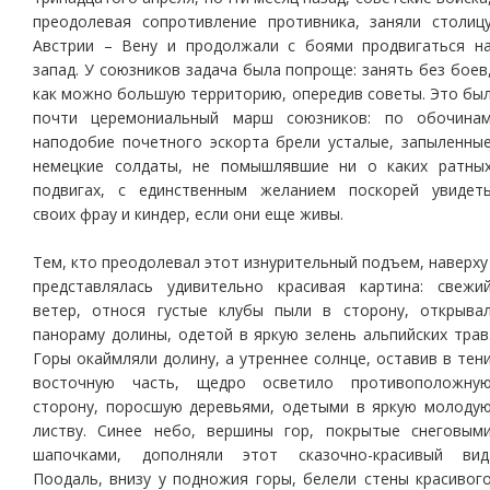
преодолевая сопротивление противника, заняли столиц
Австрии – Вену и продолжали с боями продвигаться н
запад. У союзников задача была попроще: занять без боев
как можно большую территорию, опередив советы. Это бы
почти церемониальный марш союзников: по обочина
наподобие почетного эскорта брели усталые, запыленны
немецкие солдаты, не помышлявшие ни о каких ратны
подвигах, с единственным желанием поскорей увидет
своих фрау и киндер, если они еще живы.
Тем, кто преодолевал этот изнурительный подъем, наверху
представлялась удивительно красивая картина: свежи
ветер, относя густые клубы пыли в сторону, открыва
панораму долины, одетой в яркую зелень альпийских трав
Горы окаймляли долину, а утреннее солнце, оставив в тен
восточную часть, щедро осветило противоположну
сторону, поросшую деревьями, одетыми в яркую молоду
листву. Синее небо, вершины гор, покрытые снеговым
шапочками, дополняли этот сказочно-красивый вид
Поодаль, внизу у подножия горы, белели стены красивог