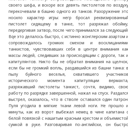
своего шефа, и вскоре все девять пистолетов по воздух
перекочевали в башню одного из танков. Разоружение эт
носило характер игры: негр бросал реквизированны
пистолет сидящему в танке, тот разряжал обойму
передергивая затвор, после чего принимался за следующий
Bqe это делалось быстро, с истинно жонглерским азартом 
сопровождалось громких смехом и восклицаниям
танкистов, чувствовавших себя в центре внимания ка
массы людей, следивших за происходящим с дороги, так 
капитулянтов. Никто бы не обратил внимания на щелчок
если бы не громкий вопль, раздавшийся из башни танка: 
пылу буйного веселья, охватившего участнико
исторического момента капитуляции вермахта
разряжавший пистолеты танкист, сочтя, видимо, сво
работу по разрядке завершенной, нажал на спуск. Раздалс
выстрел, оказалось, что в стволе оставался один патрон
Пуля угодила в мягкие ткани левой ноги. Не прошло 
минуты, как из ворот выбежал немец в чине капитана 
белой повязкой с нашитым красным крестом и объемисто
сумкой в руке. Разговаривая по-английски, он быстр