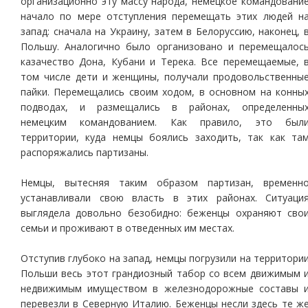
организационно эту массу народа, немецкое командовани
начало по мере отступления перемещать этих людей н
запад: сначала на Украину, затем в Белоруссию, наконец, 
Польшу. Аналогично было организовано и перемещалос
казачество Дона, Кубани и Терека. Все перемещаемые, 
том числе дети и женщины, получали продовольственны
пайки. Перемещались своим ходом, в основном на конны
подводах, и размещались в районах, определенны
немецким командованием. Как правило, это был
территории, куда немцы боялись заходить, так как та
распоряжались партизаны.
Немцы, вытесняя таким образом партизан, временн
устанавливали свою власть в этих районах. Ситуаци
выглядела довольно безобидно: беженцы охраняют сво
семьи и проживают в отведенных им местах.
Отступив глубоко на запад, немцы погрузили на территори
Польши весь этот грандиозный табор со всем движимым 
недвижимым имуществом в железнодорожные составы 
перевезли в Северную Италию. Беженцы несли здесь те ж