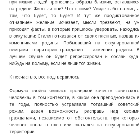
притихших людей пронеслись образы близких, оставшихс
на родине. Живы ли они? Что с ними? Увидеть бы на миг, 
там, что будет, то будет! И тут же продиктованно
отчаянием желание исчезает, мысли трезвеют, на у
приходят факты, в которые пришлось уверовать, находяс
в оккупации: Сталин отказался от своих пленных, назвав и
изменниками родины. Побывавший на оккупированно
немцами территории гражданин – изменник родины. 
лучшем случае он будет репрессирован и сослан куда
нибудь на Колыму, если не лишится жизни.
К несчастью, все подтвердилось.
Формула «война явилась проверкой качеств советског
человека» в том контексте, в каком она преподносилась 
те годы, полностью устраивала тогдашний советски
режим, давая возможность расправы над своим
гражданами, независимо от обстоятельств, при которы
человек попал в плен или оказался на оккупированно
территории.