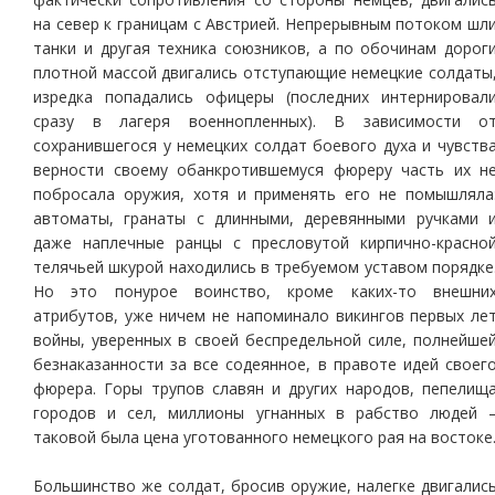
на север к границам с Австрией. Непрерывным потоком шл
танки и другая техника союзников, а по обочинам дорог
плотной массой двигались отступающие немецкие солдаты
изредка попадались офицеры (последних интернировал
сразу в лагеря военнопленных). В зависимости о
сохранившегося у немецких солдат боевого духа и чувств
верности своему обанкротившемуся фюреру часть их н
побросала оружия, хотя и применять его не помышляла
автоматы, гранаты с длинными, деревянными ручками 
даже наплечные ранцы с пресловутой кирпично-красно
телячьей шкурой находились в требуемом уставом порядке
Но это понурое воинство, кроме каких-то внешни
атрибутов, уже ничем не напоминало викингов первых ле
войны, уверенных в своей беспредельной силе, полнейше
безнаказанности за все содеянное, в правоте идей своег
фюрера. Горы трупов славян и других народов, пепелищ
городов и сел, миллионы угнанных в рабство людей 
таковой была цена уготованного немецкого рая на востоке
Большинство же солдат, бросив оружие, налегке двигалис