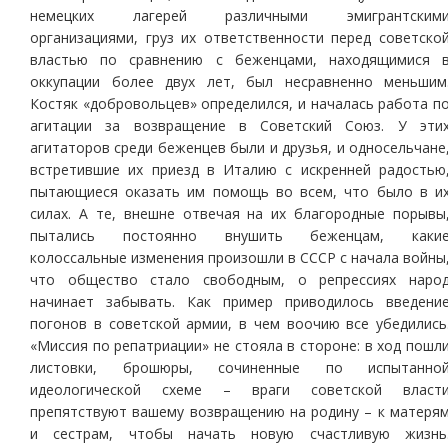
немецких лагерей различными эмигрантским
организациями, груз их ответственности перед советско
властью по сравнению с беженцами, находящимися 
оккупации более двух лет, был несравненно меньшим
Костяк «добровольцев» определился, и началась работа п
агитации за возвращение в Советский Союз. У эти
агитаторов среди беженцев были и друзья, и односельчане
встретившие их приезд в Италию с искренней радостью
пытающиеся оказать им помощь во всем, что было в и
силах. А те, внешне отвечая на их благородные порывы
пытались постоянно внушить беженцам, каки
колоссальные изменения произошли в СССР с начала войны
что общество стало свободным, о репрессиях наро
начинает забывать. Как пример приводилось введени
погонов в советской армии, в чем воочию все убедились
«Миссия по репатриации» не стояла в стороне: в ход пошл
листовки, брошюры, сочиненные по испытанно
идеологической схеме – враги советской власт
препятствуют вашему возвращению на родину – к матеря
и сестрам, чтобы начать новую счастливую жизнь