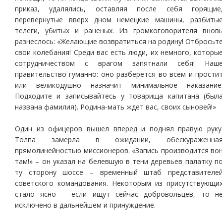
приказ, удалялись, оставляя после себя горящие
перевернутые вверх дном немецкие машины, разбиты
телеги, убитых и раненых. Из громкоговорителя внов
разнеслось: «Желающие возвратиться на родину! Отбросьт
свои колебания! Среди вас есть люди, их немного, которы
сотрудничеством с врагом запятнали себя! Наш
правительство гуманно: оно разберется во всем и прости
или великодушно назначит минимальное наказание
Подходите и записывайтесь у товарища капитана (был
названа фамилия). Родина-мать ждет вас, своих сыновей!»
Один из офицеров вышел вперед и поднял правую руку
Толпа замерла в ожидании, обескураженна
прямолинейностью миссионеров. «Запись производится во
там!» – он указал на белевшую в тени деревьев палатку п
ту сторону шоссе – временный штаб представителе
советского командования. Некоторым из присутствующи
стало ясно – если ищут сейчас добровольцев, то н
исключено в дальнейшем и принуждение.