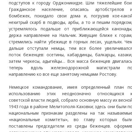
подступов к городу Орджоникидзе. Шли тяжелейшие бои
Гражданское население, опасаясь артобстрелов 
бомбежек, покидало свои дома и, погрузив кое-како
нехитрый скарб в подводы, арбы, а то и пешим порядком
устремлялось подальше от приближающейся канонады
держа направление на Нальчик. Живущие ближе к горам
стремились найти убежище в горных лесах, ущельях. Че
дальше отступали немцы, тем все более увеличивалс
поток беженцев: осетины, кабардинцы, балкарцы, казаки
затем черкесы, адыгейцы… Вся масса беженцев двигалас
теперь вдоль железнодорожной магистрали п
направлению ко все еще занятому немцами Ростову.
Немецкое командование, имея определенный план п
использованию этих неоднозначно относящихся 
советской власти людей, собрало основную массу их весно
1943 года в районе Мелитополя-Каховки; здесь они были п
национальным признакам разделены на так называемы
«национальные комитеты», во главу которых был
поставлены председатели из среды беженцев. оформи