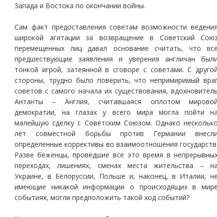
Запада и Востока по окончании войны.
Сам факт предоставления советам возможности ведени
широкой агитации за возвращение в Советский Сою
перемещенных лиц давал основание считать, что вс
предшествующие заявления и уверения англичан был
тонкой игрой, затеянной в сговоре с советами. С друго
стороны, трудно было поверить, что непримиримый вра
советов с самого начала их существования, вдохновител
Антанты – Англия, считавшаяся оплотом мирово
демократии, на глазах у всего мира могла пойти н
малейшую сделку с Советским Союзом. Однако нескольк
лет совместной борьбы против Германии внесл
определенные коррективы во взаимоотношения государств
Разве беженцы, проведшие все это время в непрерывны
переходах, лишениях, сменах места жительства – н
Украине, в Белоруссии, Польше и, наконец, в Италии, н
имеющие никакой информации о происходящих в мир
событиях, могли предположить такой ход событий?