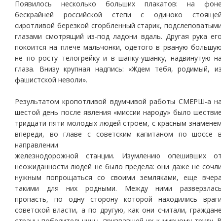
Появилось несколько больших плакатов: на фон
бескрайней российской степи с одиноко стояще
сиротливой березкой сгорбленный старик, подслеповатым
глазами смотрящий из-под ладони вдаль. Другая рука ег
покоится на плече мальчонки, одетого в рваную большу
не по росту телогрейку и в шапку-ушанку, надвинутую н
глаза. Внизу крупная надпись: «Ждем тебя, родимый, и
фашистской неволи».
Результатом кропотливой вдумчивой работы СМЕРШ-а н
шестой день после явления «миссии народу» было шестви
тридцати пяти молодых людей строем, с красным знамене
впереди, во главе с советским капитаном по шоссе 
направлении
железнодорожной станции. Изумлению опешивших о
неожиданности людей не было предела: они даже не сочл
нужным попрощаться со своими земляками, еще вчер
такими для них родными. Между ними разверзлас
пропасть, по одну сторону которой находились враг
советской власти, а по другую, как они считали, граждан
страны-победительницы, призвавшей их к мирному труду. 