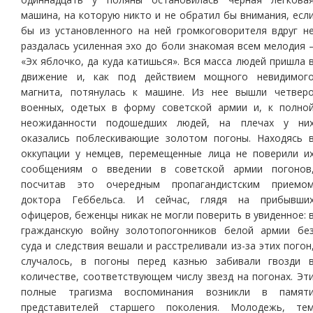
машина, на которую никто и не обратил бы внимания, есл
бы из установленного на ней громкоговорителя вдруг н
раздалась усиленная эхо до боли знакомая всем мелодия 
«Эх яблочко, да куда катишься». Вся масса людей пришла 
движение и, как под действием мощного невидимог
магнита, потянулась к машине. Из нее вышли четвер
военных, одетых в форму советской армии и, к полно
неожиданности подошедших людей, на плечах у ни
оказались поблескивающие золотом погоны. Находясь 
оккупации у немцев, перемещенные лица не поверили и
сообщениям о введении в советской армии погонов
посчитав это очередным пропагандистским приемо
доктора Геббельса. И сейчас, глядя на прибывши
офицеров, беженцы никак не могли поверить в увиденное: 
гражданскую войну золотопогонников белой армии бе
суда и следствия вешали и расстреливали из-за этих погон
случалось, в погоны перед казнью забивали гвозди 
количестве, соответствующем числу звезд на погонах. Эт
полные трагизма воспоминания возникли в памят
представителей старшего поколения. Молодежь, те