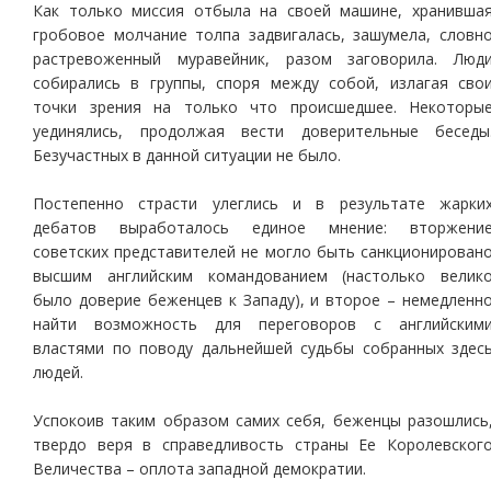
Как только миссия отбыла на своей машине, хранивша
гробовое молчание толпа задвигалась, зашумела, словн
растревоженный муравейник, разом заговорила. Люд
собирались в группы, споря между собой, излагая сво
точки зрения на только что происшедшее. Некоторы
уединялись, продолжая вести доверительные беседы
Безучастных в данной ситуации не было.
Постепенно страсти улеглись и в результате жарки
дебатов выработалось единое мнение: вторжени
советских представителей не могло быть санкционирован
высшим английским командованием (настолько велик
было доверие беженцев к Западу), и второе – немедленн
найти возможность для переговоров с английским
властями по поводу дальнейшей судьбы собранных здес
людей.
Успокоив таким образом самих себя, беженцы разошлись
твердо веря в справедливость страны Ее Королевског
Величества – оплота западной демократии.