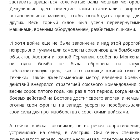
заставить вращаться коленчатые валы мощных моторов
Дежурившие здесь немецкие танки сталкивали с дорог
остановившиеся машины, чтобы освободить проезд дл
других. Весь горный склон был усеян перевернутым
машинами, военным оборудованием, разбитыми ящиками.
И хотя война еще не была закончена и над этой дорого
непрерывно тучами шли самолеты союзников для бомбежк
объектов Австрии и южной Германии, особенно Мюнхена
ни одна бомба не была сброшена на таку
соблазнительную цель, как это скопище «живой силы 
техники». Такой джентльменский метод введения боевы
действий внедрялся стратегией союзного командования 
весны сорок пятого года, как раз в тот период, когда нака
боевых действий на Востоке достиг своего апогея, и немцы
оголив свои фронты на западе, уверенно перебрасывал
свои силы для противоборства с советскими войсками.
А сейчас войска союзников, не встречая сопротивления
устремились на север, в Австрию. Они очень спешили
тринадцатого апреля, почти месяц назад, советские войска