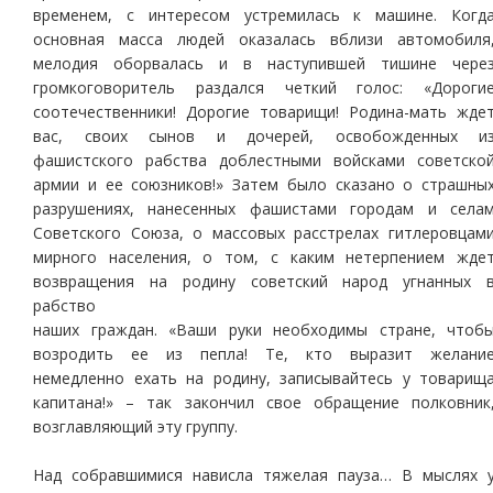
временем, с интересом устремилась к машине. Когд
основная масса людей оказалась вблизи автомобиля
мелодия оборвалась и в наступившей тишине чере
громкоговоритель раздался четкий голос: «Дороги
соотечественники! Дорогие товарищи! Родина-мать жде
вас, своих сынов и дочерей, освобожденных и
фашистского рабства доблестными войсками советско
армии и ее союзников!» Затем было сказано о страшны
разрушениях, нанесенных фашистами городам и села
Советского Союза, о массовых расстрелах гитлеровцам
мирного населения, о том, с каким нетерпением жде
возвращения на родину советский народ угнанных 
рабство
наших граждан. «Ваши руки необходимы стране, чтоб
возродить ее из пепла! Те, кто выразит желани
немедленно ехать на родину, записывайтесь у товарищ
капитана!» – так закончил свое обращение полковник
возглавляющий эту группу.
Над собравшимися нависла тяжелая пауза… В мыслях 