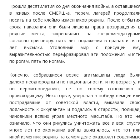
Прошли десятилетия со дня окончания войны, а оставшиес
в живых после СМЕРШ-а, тюрем, лагерей продолжал
носить на себе клеймо изменников родины. После отбыти
срока наказания они были лишены права возвращения 
родные места, закреплялись за спецкомендатурам
согласно приговору: пять лет поражения в правах и пят
лет высылки. Уголовный мир с присущей ем
выразительностью перефразировал эти положения: «Пят
по рогам, пять по ногам».
Конечно, собравшиеся возле агитмашины люди был
далеко неоднородны и по национальности, и по возрасту, 
по вероисповеданию, т.е. по своему отношению 
происходящему. Некоторые, уверовав в победу немцев ил
пострадавшие от советской власти, выказали сво
лояльность к оккупантам и подались в старосты, полицаи
чиновники всяких управ местного масштаба. Но это н
означало, что они ринулись уничтожать все и вся: спуст
много лет по окончании войны выяснялось, что тот ил
иной изменник родины на самом деле оказывал неоценимы