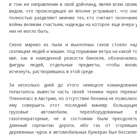
в том же направлении в свой дойчланд, являя всем свои
видом, что происходящее их вполне устраивает, что он
полностью разделяют мнение тех, кто считает окончани
войны великим счастьем, надежды на которое еще вчера 
них не могло быть.
Сизое марево из пыли и выхлопных газов стояло на
скопищем людей и машин. под порывами ветра на какой-т
миг, как в наведенной резкости бинокля, обозначалис
фигуры людей, отдельные предметы, чтобы внов
исчезнуть, растворившись в этой среде.
За несколько дней до этого немецкое командовани
попыталось вывести часть своей техники через перева
Плекенпасс в Австрию, но отсутствие бензина не позволил
ему совершить этот последний маневр: большущи
грузовые автомобили, переоборудованные 
газогенераторные, не в состоянии были преодолет
длинный серпантин дороги, ибо газ от сгоревши
деревянных чурок в автомобильных бункерах был бессиле