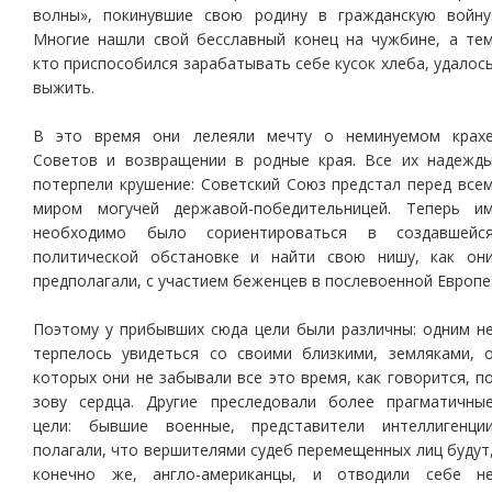
волны», покинувшие свою родину в гражданскую войну
Многие нашли свой бесславный конец на чужбине, а те
кто приспособился зарабатывать себе кусок хлеба, удалос
выжить.
В это время они лелеяли мечту о неминуемом крах
Советов и возвращении в родные края. Все их надежд
потерпели крушение: Советский Союз предстал перед все
миром могучей державой-победительницей. Теперь и
необходимо было сориентироваться в создавшейс
политической обстановке и найти свою нишу, как он
предполагали, с участием беженцев в послевоенной Европе
Поэтому у прибывших сюда цели были различны: одним н
терпелось увидеться со своими близкими, земляками, 
которых они не забывали все это время, как говорится, п
зову сердца. Другие преследовали более прагматичны
цели: бывшие военные, представители интеллигенци
полагали, что вершителями судеб перемещенных лиц будут
конечно же, англо-американцы, и отводили себе н