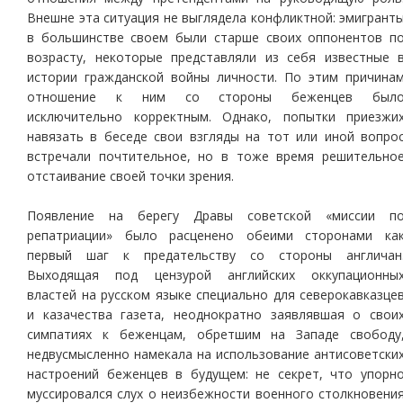
Внешне эта ситуация не выглядела конфликтной: эмигрант
в большинстве своем были старше своих оппонентов п
возрасту, некоторые представляли из себя известные 
истории гражданской войны личности. По этим причина
отношение к ним со стороны беженцев был
исключительно корректным. Однако, попытки приезжи
навязать в беседе свои взгляды на тот или иной вопро
встречали почтительное, но в тоже время решительно
отстаивание своей точки зрения.
Появление на берегу Дравы советской «миссии п
репатриации» было расценено обеими сторонами ка
первый шаг к предательству со стороны англичан
Выходящая под цензурой английских оккупационны
властей на русском языке специально для северокавказце
и казачества газета, неоднократно заявлявшая о свои
симпатиях к беженцам, обретшим на Западе свободу
недвусмысленно намекала на использование антисоветски
настроений беженцев в будущем: не секрет, что упорн
муссировался слух о неизбежности военного столкновени