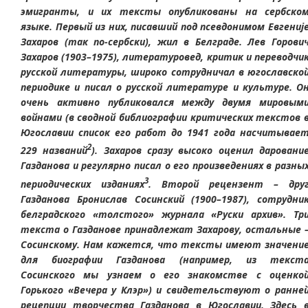
эмигранты, и их тексты опубликованы на сербско
языке. Первый из них, писавший под псевдонимом Евгениј
Захаров (так по-сербски), жил в Белграде. Лев Горови
Захаров (1903–1975), литературовед, критик и переводчи
русской литературы, широко сотрудничал в югославско
периодике и писал о русской литературе и культуре. О
очень активно публиковался между двумя мировым
войнами (в сводной библиографии критических текстов 
Югославии список его работ до 1941 года насчитывае
2
229 названий
). Захаров сразу высоко оценил даровани
Газданова и регулярно писал о его произведениях в разны
3
периодических изданиях
. Второй рецензент – дру
Газданова Бронислав Сосинский (1900–1987), сотрудни
белградского «толстого» журнала «Руски архив». Тр
текста о Газданове принадлежат Захарову, остальные 
Сосинскому. Нам кажется, что тексты имеют значени
для биографии Газданова (например, из текст
Сосинского мы узнаем о его знакомстве с оценко
Горького «Вечера у Клэр») и свидетельствуют о ранне
рецепции творчества Газданова в Югославии. Здесь 