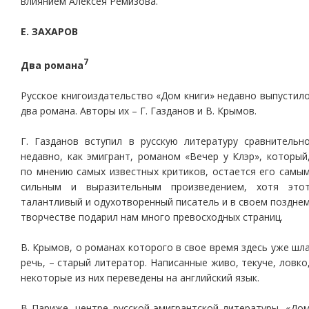
влиянием Алексея Ремизова.
Е. ЗАХАРОВ
7
Два романа
Русское книгоиздательство «Дом книги» недавно выпустил
два романа. Авторы их – Г. Газданов и В. Крымов.
Г. Газданов вступил в русскую литературу сравнительн
недавно, как эмигрант, романом «Вечер у Клэр», который
по мнению самых известных критиков, остается его самы
сильным и выразительным произведением, хотя это
талантливый и одухотворенный писатель и в своем поздне
творчестве подарил нам много превосходных страниц.
В. Крымов, о романах которого в свое время здесь уже шл
речь, – старый литератор. Написанные живо, текуче, ловко
некоторые из них переведены на английский язык.
В Париже, центре русской эмигрантской литературы, «До