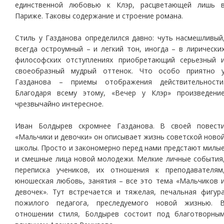
единственной любовью к Клэр, расцветающей лишь 
Париже. Таковы содержание и строение романа.
Стиль у Газданова определился давно: чуть насмешливый
всегда остроумный – и легкий тон, иногда – в лирически
философских отступлениях приобретающий серьезный 
своеобразный мудрый оттенок. Что особо приятно 
Газданова – приемы отображения действительности
Благодаря всему этому, «Вечер у Клэр» произведени
чрезвычайно интересное.
Иван Болдырев скромнее Газданова. В своей повест
«Мальчики и девочки» он описывает жизнь советской ново
школы. Просто и закономерно перед нами предстают милы
и смешные лица новой молодежи. Мелкие личные события
переписка учеников, их отношения к преподавателям
юношеская любовь, занятия – все это тема «Мальчиков 
девочек». Тут встречается и тяжелая, печальная фигур
пожилого педагога, преследуемого новой жизнью. 
отношении стиля, Болдырев состоит под благотворны