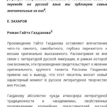
переводе на русский язык мы публикуем самы
4
значительные из них
.
Е. ЗАХАРОВ
5
Роман Гайто Газданова
Произведения Гайто Газданова оставляют впечатлени
чего-то смелого, самобытного, глубоко пережитого 
весьма оригинально высказанного. Рассматривая их вн
связи с литературой русской эмиграции, в рамках которо
они возникли, эти произведения свидетельствуют о явлени
оригинального, крупного таланта. Рассказы Газданов
привели нас к выводу, что этот писатель вносит новы
характерный момент в русское литературное творчеств
вне России.
Газданову абсолютно чужда атмосфера литературно
традиционности и «академизма», свойственны
произведениям крупнейших представителей русско