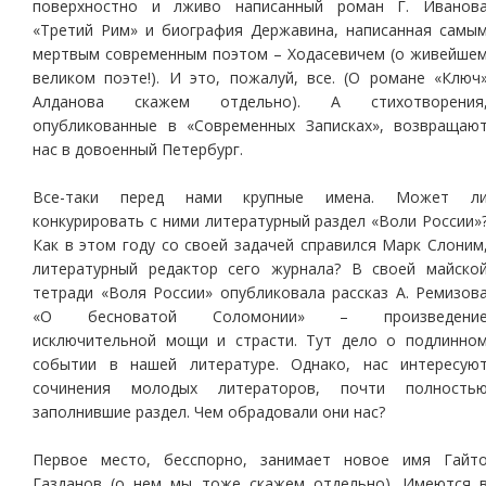
поверхностно и лживо написанный роман Г. Иванов
«Третий Рим» и биография Державина, написанная самы
мертвым современным поэтом – Ходасевичем (о живейше
великом поэте!). И это, пожалуй, все. (О романе «Ключ
Алданова скажем отдельно). А стихотворения
опубликованные в «Современных Записках», возвращаю
нас в довоенный Петербург.
Все-таки перед нами крупные имена. Может л
конкурировать с ними литературный раздел «Воли России»
Как в этом году со своей задачей справился Марк Слоним
литературный редактор сего журнала? В своей майско
тетради «Воля России» опубликовала рассказ А. Ремизов
«О бесноватой Соломонии» – произведени
исключительной мощи и страсти. Тут дело о подлинно
событии в нашей литературе. Однако, нас интересую
сочинения молодых литераторов, почти полность
заполнившие раздел. Чем обрадовали они нас?
Первое место, бесспорно, занимает новое имя Гайт
Газданов (о нем мы тоже скажем отдельно). Имеются 