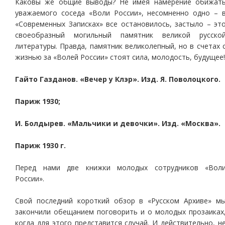
Каковы же общие выводы? Не имея намерение обижат
уважаемого соседа «Воли России», несомненно одно – 
«Современных Записках» все остановилось, застыло – эт
своеобразный могильный памятник великой русско
литературы. Правда, памятник великолепный, но в счетах 
жизнью за «Волей России» стоят сила, молодость, будущее!
Гайто Газданов. «Вечер у Клэр». Изд. Я. Поволоцкого.
Париж 1930;
И. Болдырев. «Мальчики и девочки». Изд. «Москва».
Париж 1930 г.
Перед нами две книжки молодых сотрудников «Вол
России».
Свой последний короткий обзор в «Русском Архиве» м
закончили обещанием поговорить и о молодых прозаиках
когда для этого представится случай. И действительно, н