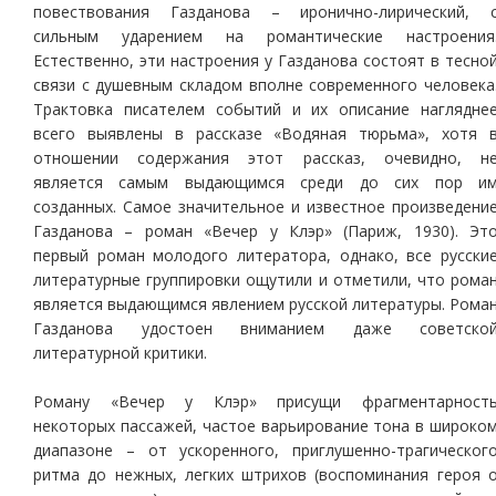
повествования Газданова – иронично-лирический, 
сильным ударением на романтические настроения
Естественно, эти настроения у Газданова состоят в тесно
связи с душевным складом вполне современного человека
Трактовка писателем событий и их описание наглядне
всего выявлены в рассказе «Водяная тюрьма», хотя 
отношении содержания этот рассказ, очевидно, н
является самым выдающимся среди до сих пор и
созданных. Самое значительное и известное произведени
Газданова – роман «Вечер у Клэр» (Париж, 1930). Эт
первый роман молодого литератора, однако, все русски
литературные группировки ощутили и отметили, что рома
является выдающимся явлением русской литературы. Рома
Газданова удостоен вниманием даже советско
литературной критики.
Роману «Вечер у Клэр» присущи фрагментарност
некоторых пассажей, частое варьирование тона в широко
диапазоне – от ускоренного, приглушенно-трагическог
ритма до нежных, легких штрихов (воспоминания героя 