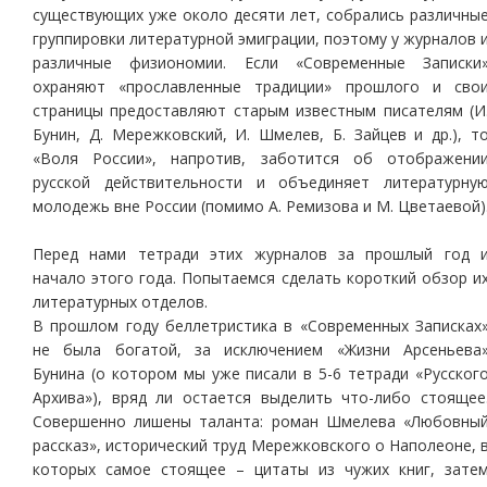
существующих уже около десяти лет, собрались различны
группировки литературной эмиграции, поэтому у журналов 
различные физиономии. Если «Современные Записки
охраняют «прославленные традиции» прошлого и сво
страницы предоставляют старым известным писателям (И
Бунин, Д. Мережковский, И. Шмелев, Б. Зайцев и др.), т
«Воля России», напротив, заботится об отображени
русской действительности и объединяет литературну
молодежь вне России (помимо А. Ремизова и М. Цветаевой)
Перед нами тетради этих журналов за прошлый год 
начало этого года. Попытаемся сделать короткий обзор и
литературных отделов.
В прошлом году беллетристика в «Современных Записках
не была богатой, за исключением «Жизни Арсеньева
Бунина (о котором мы уже писали в 5-6 тетради «Русског
Архива»), вряд ли остается выделить что-либо стоящее
Совершенно лишены таланта: роман Шмелева «Любовны
рассказ», исторический труд Мережковского о Наполеоне, 
которых самое стоящее – цитаты из чужих книг, зате