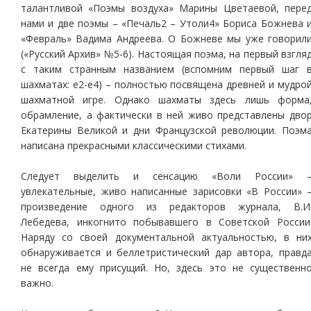
талантливой «Поэмы воздуха» Марины Цветаевой, пере
нами и две поэмы – «Печаль2 – Утоли4» Бориса Божнева 
«Февраль» Вадима Андреева. О Божневе мы уже говорил
(«Русский Архив» №5-6). Настоящая поэма, на первый взгля
с таким странным названием (вспомним первый шаг 
шахматах: е2-е4) – полностью посвящена древней и мудро
шахматной игре. Однако шахматы здесь лишь форма
обрамление, а фактически в ней живо представлены дво
Екатерины Великой и дни Французской революции. Поэм
написана прекрасными классическими стихами.
Следует выделить и сенсацию «Воли России» 
увлекательные, живо написанные зарисовки «В России» 
произведение одного из редакторов журнала, В.И
Лебедева, инкогнито побывавшего в Советской России
Наряду со своей документальной актуальностью, в ни
обнаруживается и беллетристический дар автора, правд
не всегда ему присущий. Но, здесь это не существенн
важно.