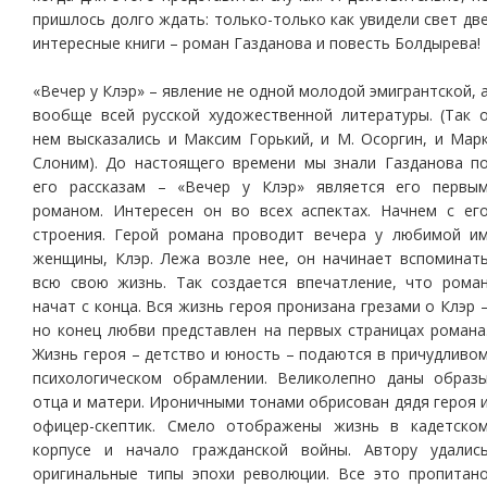
пришлось долго ждать: только-только как увидели свет дв
интересные книги – роман Газданова и повесть Болдырева!
«Вечер у Клэр» – явление не одной молодой эмигрантской, 
вообще всей русской художественной литературы. (Так 
нем высказались и Максим Горький, и М. Осоргин, и Мар
Слоним). До настоящего времени мы знали Газданова п
его рассказам – «Вечер у Клэр» является его первы
романом. Интересен он во всех аспектах. Начнем с ег
строения. Герой романа проводит вечера у любимой и
женщины, Клэр. Лежа возле нее, он начинает вспоминат
всю свою жизнь. Так создается впечатление, что рома
начат с конца. Вся жизнь героя пронизана грезами о Клэр 
но конец любви представлен на первых страницах романа
Жизнь героя – детство и юность – подаются в причудливо
психологическом обрамлении. Великолепно даны образ
отца и матери. Ироничными тонами обрисован дядя героя 
офицер-скептик. Смело отображены жизнь в кадетско
корпусе и начало гражданской войны. Автору удалис
оригинальные типы эпохи революции. Все это пропитан