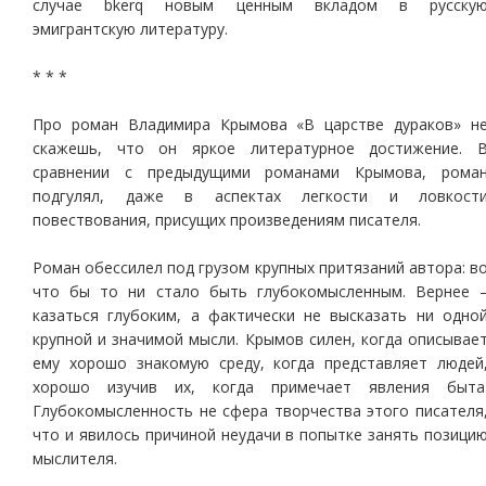
случае bkerq новым ценным вкладом в русску
эмигрантскую литературу.
* * *
Про роман Владимира Крымова «В царстве дураков» н
скажешь, что он яркое литературное достижение. 
сравнении с предыдущими романами Крымова, рома
подгулял, даже в аспектах легкости и ловкост
повествования, присущих произведениям писателя.
Роман обессилел под грузом крупных притязаний автора: в
что бы то ни стало быть глубокомысленным. Вернее 
казаться глубоким, а фактически не высказать ни одно
крупной и значимой мысли. Крымов силен, когда описывае
ему хорошо знакомую среду, когда представляет людей
хорошо изучив их, когда примечает явления быта
Глубокомысленность не сфера творчества этого писателя
что и явилось причиной неудачи в попытке занять позици
мыслителя.