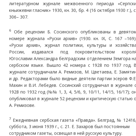
литературном журнале межвоенного периода «Серпск
кньижевни гласник» 1930, кн. 30, бр. 4 (16 октября 1930 г.), с
306– 307.
6
Обе рецензии Б. Сосинского опубликованы в девято
номере журнала «Руски архив» (1930. кн. IX, С. 167 –169)
«Руски архив», журнал политики, культуры и хозяйств
России, издавался под покровительством корол
Югославии Александра белградским отделением Земгора н
сербском языке. Вышло 42 номера с 1928 по 1937 год. 
журнале сотрудничали А. Ремизов, М. Цветаева, Е. Замяти
и др. Редакторами было видные деятели партии эсеров Ф.Е
Махин и В.И. Лебедев. Сосинский сотрудничал в журнале 
1928 по 1932 год (№№ 1, 3, 4, 5/6, 9, 10/11, 14/15, 16/17); о
опубликовал в журнале 52 рецензии и критическую статью 
А. Ремизове.
7
Ежедневная сербская газета «Правда». Белград, № 12416
суббота, 3 июня 1939 г., с. 21. Е. Захаров был постоянным
сотрудником газеты, освещал в ней русскую культуру.