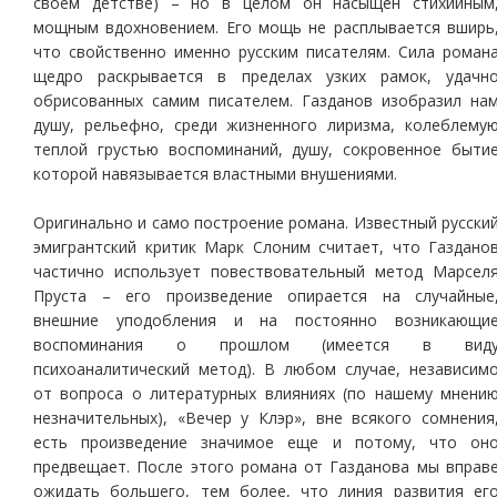
своем детстве) – но в целом он насыщен стихийным
мощным вдохновением. Его мощь не расплывается вширь
что свойственно именно русским писателям. Сила роман
щедро раскрывается в пределах узких рамок, удачн
обрисованных самим писателем. Газданов изобразил на
душу, рельефно, среди жизненного лиризма, колеблему
теплой грустью воспоминаний, душу, сокровенное быти
которой навязывается властными внушениями.
Оригинально и само построение романа. Известный русски
эмигрантский критик Марк Слоним считает, что Газдано
частично использует повествовательный метод Марсел
Пруста – его произведение опирается на случайные
внешние уподобления и на постоянно возникающи
воспоминания о прошлом (имеется в вид
психоаналитический метод). В любом случае, независим
от вопроса о литературных влияниях (по нашему мнени
незначительных), «Вечер у Клэр», вне всякого сомнения
есть произведение значимое еще и потому, что он
предвещает. После этого романа от Газданова мы вправ
ожидать большего, тем более, что линия развития ег