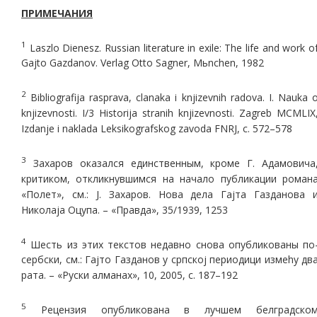
ПРИМЕЧАНИЯ
1
Laszlo Dienesz. Russian literature in exile: The life and work o
Gajto Gazdanov. Verlag Otto Sagner, Mьnchen, 1982
2
Bibliografija rasprava, сlanaka i knjizevnih radova. I. Nauka 
knjizevnosti. I/3 Historija stranih knjizevnosti. Zagreb MCMLIX
Izdanje i naklada Leksikografskog zavoda FNRJ, с. 572–578
3
Захаров оказался единственным, кроме Г. Адамовича
критиком, откликнувшимся на начало публикации роман
«Полет», см.: J. Захаров. Нова дела Гаjта Газданова 
Николаjа Оцупа. – «Правда», 35/1939, 1253
4
Шесть из этих текстов недавно снова опубликованы по
сербски, см.: Гаjто Газданов у српскоj периодици измеhу дв
рата. – «Руски алманах», 10, 2005, с. 187–192
5
Рецензия опубликована в лучшем белградско