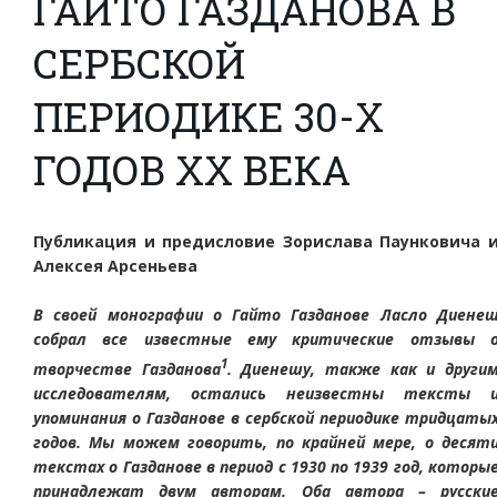
ГАЙТО ГАЗДАНОВА В
СЕРБСКОЙ
ПЕРИОДИКЕ 30-Х
ГОДОВ ХХ ВЕКА
Публикация и предисловие Зорислава Паунковича 
Алексея Арсеньева
В своей монографии о Гайто Газданове Ласло Диене
собрал все известные ему критические отзывы 
1
творчестве Газданова
. Диенешу, также как и други
исследователям, остались неизвестны тексты 
упоминания о Газданове в сербской периодике тридцаты
годов. Мы можем говорить, по крайней мере, о десят
текстах о Газданове в период с 1930 по 1939 год, которы
принадлежат двум авторам. Оба автора – русски