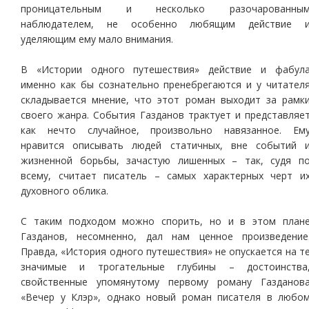
проницательным и несколько разочарованны
наблюдателем, не особенно любящим действие 
уделяющим ему мало внимания.
В «Истории одного путешествия» действие и фабул
именно как бы сознательно пренебрегаются и у читател
складывается мнение, что этот роман выходит за рамк
своего жанра. События Газданов трактует и представляе
как нечто случайное, произвольно навязанное. Ем
нравится описывать людей статичных, вне событий 
жизненной борьбы, зачастую лишенных – так, судя п
всему, считает писатель – самых характерных черт и
духовного облика.
С таким подходом можно спорить, но и в этом план
Газданов, несомненно, дал нам ценное произведение
Правда, «История одного путешествия» не опускается на т
значимые и трогательные глубины – достоинства
свойственные упомянутому первому роману Газданов
«Вечер у Клэр», однако новый роман писателя в любо