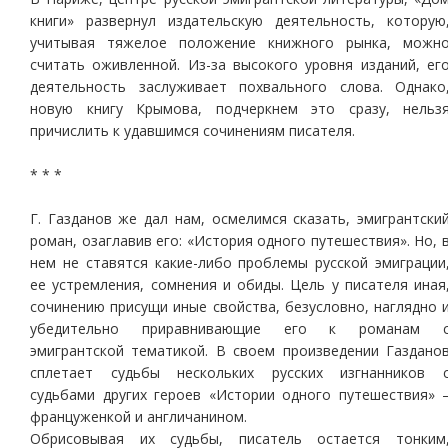
книги» развернул издательскую деятельность, которую
учитывая тяжелое положение книжного рынка, можн
считать оживленной. Из-за высокого уровня изданий, ег
деятельность заслуживает похвального слова. Однако
новую книгу Крымова, подчеркнем это сразу, нельз
причислить к удавшимся сочинениям писателя.
* * *
Г. Газданов же дал нам, осмелимся сказать, эмигрантски
роман, озаглавив его: «История одного путешествия». Но, 
нем не ставятся какие-либо проблемы русской эмиграции
ее устремления, сомнения и обиды. Цель у писателя иная
сочинению присущи иные свойства, безусловно, наглядно 
убедительно приравнивающие его к романам 
эмигрантской тематикой. В своем произведении Газдано
сплетает судьбы нескольких русских изгнанников 
судьбами других героев «Истории одного путешествия» 
француженкой и англичанином.
Обрисовывая их судьбы, писатель остается тонким