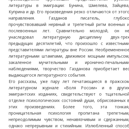
литературы в эмиграции: Бунина, Шмелева, Зайцева
Куприна и др. Его произведения резко отличаются от этог
направления. Газданов писатель, глубок
прочувствовавший нервный и трепетный ритм военных 
послевоенных лет. Сравнительно молодой, он н
унаследовал литературную дисциплину двух-тре
предыдущих десятилетий, что произошло с известным
представителями литературы вне России. Необремененно
литературными штампами, движимое мощным импульсом
закаленное мучительными и иронично-печальным
наблюдениями, творчество Газданова приобретает ве
выдающегося литературного события.
Его рассказы, уже пару лет печатающиеся в пражско
литературном журнале «Воля России» и в други
эмигрантских изданиях, свидетельствуют о тщательно
отделке психологических состояний души, обрисованных 
этих произведениях. Более того, эта тонкая
проницательная психология пропитана трепетным
непреодолимым чувством, ненавязчивым и сдержанным
однако непрерывным и стихийным. Излюбленный спосо