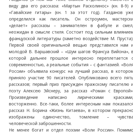
виду два его рассказа: «Мартын Расколинос» (кн. 8-9) 
«Гавайские гитары» (кн. 1 за этот год). Газданов уж
определился как писатель. Он остроумен, мастерск
«делает» рассказы – занимателен в фабуле и смел
неожидан в смысле стиля. Состоит под сильным влияние
французской литературы (заметно воздействие М. Пруста)
Первой своей оригинальной вещью представился нам 
молодой В. Варшавский – «Шум шагов Франсуа Вийона», 
которой дальнее прошлое интересно переплетается 
современностью, а реальные события – с фантазией. «Вол
России» объявила конкурс на лучший рассказ, в которо
приняло участие 90 писателей. Опубликовано всего пят
рассказов; первый приз присужден пражскому писателю 
поэту Алексею Эйснеру, за рассказ «Роман с Европой»
Произведение написано лирическими красками
восторженно. Все-таки, более интересным нам показалс
рассказ Н. Борина «Жизнь Китаева», в котором прекрасн
изображены одиночество, томление – чувств
человеческой заброшенности.
Не менее богат и отдел поэзии «Воли России». Помим