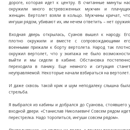
дороге, которая идет к центру. В считанные минуты на
окружили много встревоженных мужчин и плачущи
женщин. Вертолет взяли в кольцо. Мужчины кричат, чт
ингуши рядом, убивают их, им нечем ответить – нет оружия
Входная дверь открылась, Суанов вышел к народу. Ег
плотно окружили и вместе с сопровождающими ег
военными прижали к борту вертолета. Народ так плотн
окружил вертолет, что у экипажа не было возможност
выйти и мы сидели в кабине. Обстановка постепенн
переходила в панику. Еще немного и ситуация стане
неуправляемой. Некоторые начали взбираться на вертолет.
И даже сквозь такой крик и шум неподалеку слышна был
стрельба.
Я выбрался из кабины и добрался до Суанова, стоявшего 
входной двери. «Станислав Николаевич! Совсем рядом иде
перестрелка. Надо торопиться, ингуши совсем рядом».