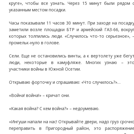
круге», чтобы все узнать. Через 15 минут были рядом 
указанным местом посадки.
Часы показывали 11 часов 30 минут. При заходе на посадк
заметили возле площадки БТР и армейский ГАЗ-66, вокру
которых толпились люди. «Случилось что-то серьезное», 
промельк-нуло в голове.
Сели. Еще не остановились винты, а к вертолету уже бегу
люди, некоторые в камуфляже. Многих узнаю – эт
участники войны в Южной Осетии.
Открываю форточку и спрашиваю: «Что случилось?»…
«Война! война!» – кричат они.
«Какая война? С кем война?» – недоумеваю.
«Ингуши напали на нас! Открывайте двери, надо груз срочн
переправить в Пригородный район, это распоряжени