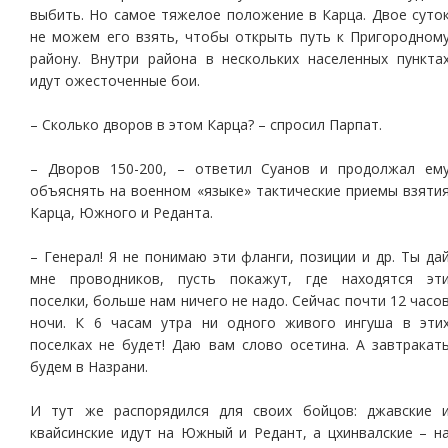
выбить. Но самое тяжелое положение в Карца. Двое суто
не можем его взять, чтобы открыть путь к Пригородном
району. Внутри района в нескольких населенных пункта
идут ожесточенные бои.
– Сколько дворов в этом Карца? – спросил Парпат.
– Дворов 150-200, – ответил Суанов и продолжал ем
объяснять на военном «языке» тактические приемы взяти
Карца, Южного и Реданта.
– Генерал! Я не понимаю эти фланги, позиции и др. Ты да
мне проводников, пусть покажут, где находятся эт
поселки, больше нам ничего не надо. Сейчас почти 12 часо
ночи. К 6 часам утра ни одного живого ингуша в эти
поселках не будет! Даю вам слово осетина. А завтракат
будем в Назрани.
И тут же распорядился для своих бойцов: джавские 
квайсинские идут на Южный и Редант, а цхинвалские – н