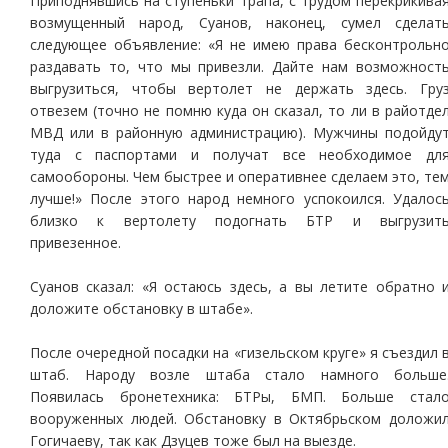
Приподнявшись на ступеньки трапа, с трудом перекрикива
возмущенный народ, Суанов, наконец, сумел сделат
следующее объявление: «Я не имею права бесконтрольн
раздавать то, что мы привезли. Дайте нам возможност
выгрузиться, чтобы вертолет не держать здесь. Гру
отвезем (точно не помню куда он сказал, то ли в райотде
МВД или в районную администрацию). Мужчины подойду
туда с паспортами и получат все необходимое дл
самообороны. Чем быстрее и оперативнее сделаем это, те
лучше!» После этого народ немного успокоился. Удалос
близко к вертолету подогнать БТР и выгрузит
привезенное.
Суанов сказал: «Я остаюсь здесь, а вы летите обратно 
доложите обстановку в штабе».
После очередной посадки на «гизельском круге» я съездил 
штаб. Народу возле штаба стало намного больше
Появилась бронетехника: БТРы, БМП. Больше стал
вооруженных людей. Обстановку в Октябрьском доложи
Гогичаеву, так как Дзуцев тоже был на выезде.