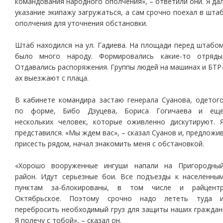
командования народного ополчения», – ответили они. Я да
указание экипажу загружаться, а сам срочно поехал в шта
ополчения для уточнения обстановки.
Штаб находился на ул. Гадиева. На площади перед штабо
было много народу. Формировались какие-то отряды
Отдавались распоряжения. Группы людей на машинах и БТР
ах выезжают с плаца.
В кабинете командира застаю генерала Суанова, одетог
по форме, Бибо Дзуцева, Бориса Гогичаева и ещ
нескольких человек, которые оживленно дискутируют. 
представился. «Мы ждем вас», – сказал Суанов и, предложи
присесть рядом, начал знакомить меня с обстановкой.
«Хорошо вооруженные ингуши напали на Пригородны
район. Идут серьезные бои. Все подъезды к населенны
пунктам за-блокированы, в том числе и райцент
Октябрьское. Поэтому срочно надо лететь туда 
перебросить необходимый груз для защиты наших граждан
Я полечу с тобой», – сказал он.