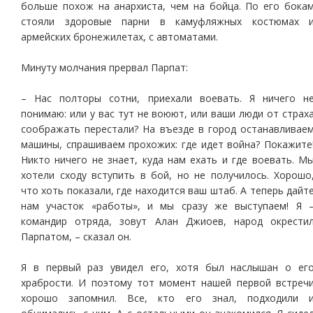
больше похож на анархиста, чем на бойца. По его бока
стояли здоровые парни в камуфляжных костюмах 
армейских бронежилетах, с автоматами.
Минуту молчания прервал Парпат:
– Нас полторы сотни, приехали воевать. Я ничего н
понимаю: или у вас тут не воюют, или ваши люди от страх
соображать перестали? На въезде в город останавливае
машины, спрашиваем прохожих: где идет война? Покажите
Никто ничего не знает, куда нам ехать и где воевать. М
хотели сходу вступить в бой, но не получилось. Хорошо
что хоть показали, где находится ваш штаб. А теперь дайт
нам участок «работы», и мы сразу же выступаем! Я 
командир отряда, зовут Алан Джиоев, народ окрести
Парпатом, – сказал он.
Я в первый раз увидел его, хотя был наслышан о ег
храбрости. И поэтому тот момент нашей первой встреч
хорошо запомнил. Все, кто его знал, подходили 