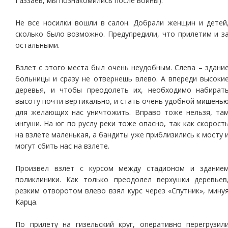
Газзаев, мы познакомились после войны).
Не все носилки вошли в салон. Добрали женщин и детей
сколько было возможно. Предупредили, что прилетим и з
остальными.
Взлет с этого места был очень неудобным. Слева – здани
больницы и сразу не отвернешь влево. А впереди высоки
деревья, и чтобы преодолеть их, необходимо набират
высоту почти вертикально, и стать очень удобной мишень
для желающих нас уничтожить. Вправо тоже нельзя, та
ингуши. На юг по руслу реки тоже опасно, так как скорост
на взлете маленькая, а бандиты уже приблизились к мосту 
могут сбить нас на взлете.
Произвел взлет с курсом между стадионом и здание
поликлиники. Как только преодолел верхушки деревьев
резким отворотом влево взял курс через «Спутник», мину
Карца.
По прилету на гизельский круг, оперативно перегрузил