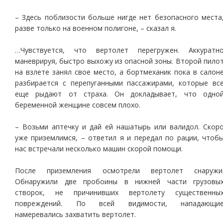
– Здесь поблизости больше нигде нет безопасного места
разве только на военном полигоне, – сказал я.
…Чувствуется, что вертолет перегружен. Аккуратн
маневрируя, быстро выхожу из опасной зоны. Второй пило
на взлете занял свое место, а бортмеханик пока в салон
разбирается с перепуганными пассажирами, которые вс
еще рыдают от страха. Он докладывает, что одно
беременной женщине совсем плохо.
– Возьми аптечку и дай ей нашатырь или валидол. Скор
уже приземлимся, – ответил я и передал по рации, чтоб
нас встречали несколько машин скорой помощи.
После приземления осмотрели вертолет снаружи
Обнаружили две пробоины в нижней части грузовы
створок, не причинивших вертолету существенны
повреждений. По всей видимости, нападающи
намеревались захватить вертолет.