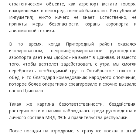
стратегическом объекте, как аэропорт (кстати говоря
находившемся в непосредственной близости с Республико
Ингушетия), никто ничего не знает. Естественно, н
приняты меры безопасности, охраны аэропорта 
авиационной техники.
В то время, когда Пригородный район оказалс
изолированным, непроинформированное руководств
аэропорта дает нам «добро» на вылет в Цхинвал. И вмест
того, чтобы вертолет задействовать с утра, мы смогл
перебросить необходимый груз в Октябрьское только 
обед, и то благодаря командованию народного ополчения
которое более оперативно среагировало и срочно вызвал
нас из Цхинвала.
Такая же картина безответственности, бездействия
растерянности и паники наблюдалась среди руководства 
личного состава МВД, ФСБ и правительства республики.
После посадки на аэродроме, я сразу же поехал в шта