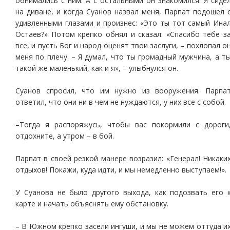
обнимались с ним. А с остальными он знакомился. Я сиде
на диване, и когда Суанов назвал меня, Парпат подошел 
удивленными глазами и произнес: «Это ты тот самый Ина
Остаев?» Потом крепко обнял и сказал: «Спасибо тебе з
все, и пусть Бог и народ оценят твои заслуги, – похлопал о
меня по плечу. – Я думал, что ты громадный мужчина, а т
такой же маленький, как и я», – улыбнулся он.
Суанов спросил, что им нужно из вооружения. Парпа
ответил, что они ни в чем не нуждаются, у них все с собой.
–Тогда я распоряжусь, чтобы вас покормили с дороги
отдохните, а утром – в бой.
Парпат в своей резкой манере возразил: «Генерал! Никаки
отдыхов! Покажи, куда идти, и мы немедленно выступаем!».
У Суанова не было другого выхода, как подозвать его 
карте и начать объяснять ему обстановку.
– В Южном крепко засели ингуши, и мы не можем оттуда и