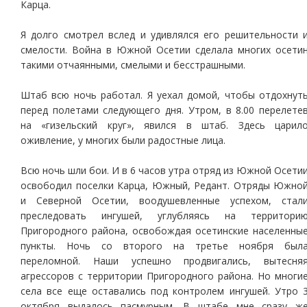
Карца.
Я долго смотрел вслед и удивлялся его решительности 
смелости. Война в Южной Осетии сделала многих осети
такими отчаянными, смелыми и бесстрашными.
Штаб всю ночь работал. Я уехал домой, чтобы отдохнут
перед полетами следующего дня. Утром, в 8.00 перелете
на «гизельский круг», явился в штаб. Здесь царил
оживление, у многих были радостные лица.
Всю ночь шли бои. И в 6 часов утра отряд из Южной Осети
освободил поселки Карца, Южный, Редант. Отряды Южно
и Северной Осетии, воодушевленные успехом, стал
преследовать ингушей, углубляясь на территори
Пригородного района, освобождая осетинские населенны
пункты. Ночь со второго на третье ноября был
переломной. Наши успешно продвигались, вытесня
агрессоров с территории Пригородного района. Но многи
села все еще оставались под контролем ингушей. Утро 
октября выдалось пасмурным. В штабе мне сразу ж