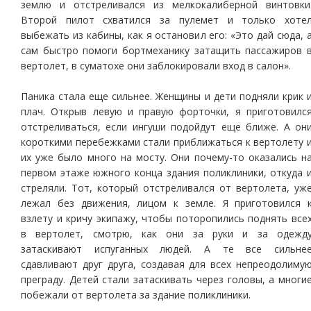
землю и отстреливался из мелкокалиберной винтовки
Второй пилот схватился за пулемет и только хоте
выбежать из кабины, как я остановил его: «Это дай сюда, 
сам быстро помоги бортмеханику затащить пассажиров 
вертолет, в суматохе они заблокировали вход в салон».
Паника стала еще сильнее. Женщины и дети подняли крик 
плач. Открыв левую и правую форточки, я приготовилс
отстреливаться, если ингуши подойдут еще ближе. А он
короткими перебежками стали приближаться к вертолету 
их уже было много на мосту. Они почему-то оказались н
первом этаже южного конца здания поликлиники, откуда 
стреляли. Тот, который отстреливался от вертолета, уж
лежал без движения, лицом к земле. Я приготовился 
взлету и кричу экипажу, чтобы поторопились поднять все
в вертолет, смотрю, как они за руки и за одежд
затаскивают испуганных людей. А те все сильне
сдавливают друг друга, создавая для всех непреодолиму
преграду. Детей стали затаскивать через головы, а многи
побежали от вертолета за здание поликлиники.