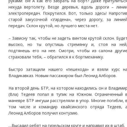
руками: он! А как его забрать на борт? Даже притулитьс
некуда вертолету. Везде деревья, вдоль дороги – лини
электропередач. Покрутился. Вот, только здесь! Напроти
старой закусочной «Уардена», через дорогу, за линие
передач. Склон крутой, но лучшего места нет.
– Зависну так, чтобы не задеть винтом крутой склон. Буде
высоко, но ты опустишь стремянку и, стоя на ней
подтянешь его на нее. Смотри, чтобы из салона други
страховали тебя, – обратился я к бортмеханику.
Быстро затащили нашего «пешехода» и взяли курс н
Владикавказ. Новым пассажиром был Леонид Алборов.
На второй день БТР, на котором находились он и Владими
(Вла) Тедеев попал в тупик на Южном. Ограниченный 
маневре БТР ингуши расстреляли в упор. Многие погибли, 
том числе и командир квайсинского отряда Тедеев, 
Леонид Алборов получил контузию.
…Высадил ребят на гизельском круге и направил их в штаб.