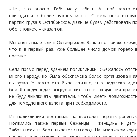
«Нет, это опасно. Тебя могут сбить. А твой вертоле
пригодится в более нужном месте. Отвези пока втору
партию груза в Октябрьское. Дальше будем действовать п
обстановке», – сказал он.
Мы опять вылетели в Октябрьское. Зашли по той же схеме
что и в первый раз. Уже большее число домов горело 
поселке.
Сели прямо перед зданием поликлиники. Сбежалось опят
много народу, но была обеспечена более организованна
выгрузка. У вертолета было слышно, что недалеко иде
бой. Я предупредил выгружавших, что в следующий приле
не буду выключать двигатели, чтобы иметь возможност
для немедленного взлета при необходимости.
Из поликлиники доставили на вертолет первых раненых
Появились также первые беженцы – женщины и дети
Забрав всех на борт, вылетели в город. На гизельском круг
раненых перегрузили на машины скорой помощи, которы