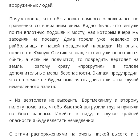
вооруженных людей.
Почувствовал, что обстановка намного осложнилась п
сравнению со вчерашним днем. Видно было, что ингуш
почти вплотную подошли к мосту, над которым вчера м
заходили на посадку. Дома горели уже недалеко о
райбольницы и нашей посадочной площадки. Из опыт
полетов в Южную Осетию я знал, что ингуши попытаютс
сбить, а если не получится, то повредить вертолет н
земле. Поэтому сразу «прокрутил» в голов
дополнительные меры безопасности. Экипаж предупредил
что на земле не будем выключать двигатели – на случа
немедленного взлета:
– Из вертолета не выходить. Бортмеханику и втором
пилоту помогать, чтобы быстрей выгрузили груз и принял
на борт раненых. Имейте в виду, в случае крайне
опасности я буду взлетать немедленно!
С этими распоряжениями на очень низкой высоте и 