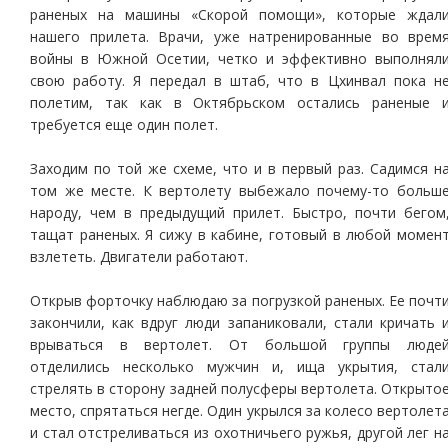
раненых на машины «Скорой помощи», которые ждал
нашего прилета. Врачи, уже натренированные во врем
войны в Южной Осетии, четко и эффективно выполнял
свою работу. Я передал в штаб, что в Цхинвал пока н
полетим, так как в Октябрьском остались раненые 
требуется еще один полет.
Заходим по той же схеме, что и в первый раз. Садимся н
том же месте. К вертолету выбежало почему-то больш
народу, чем в предыдущий прилет. Быстро, почти бегом
тащат раненых. Я сижу в кабине, готовый в любой момен
взлететь. Двигатели работают.
Открыв форточку наблюдаю за погрузкой раненых. Ее почт
закончили, как вдруг люди запаниковали, стали кричать 
врываться в вертолет. От большой группы люде
отделились несколько мужчин и, ища укрытия, стал
стрелять в сторону задней полусферы вертолета. Открыто
место, спрятаться негде. Один укрылся за колесо вертолет
и стал отстреливаться из охотничьего ружья, другой лег н