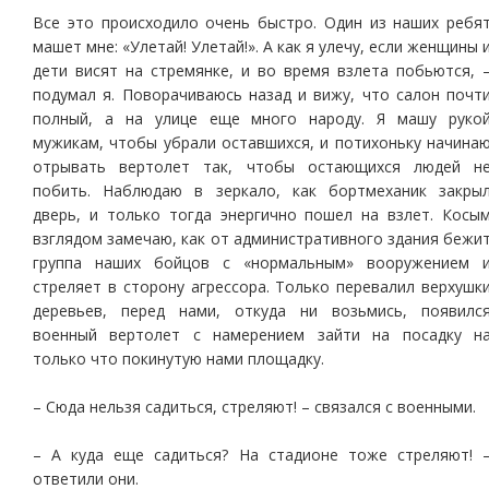
Все это происходило очень быстро. Один из наших ребя
машет мне: «Улетай! Улетай!». А как я улечу, если женщины 
дети висят на стремянке, и во время взлета побьются, 
подумал я. Поворачиваюсь назад и вижу, что салон почт
полный, а на улице еще много народу. Я машу руко
мужикам, чтобы убрали оставшихся, и потихоньку начина
отрывать вертолет так, чтобы остающихся людей н
побить. Наблюдаю в зеркало, как бортмеханик закры
дверь, и только тогда энергично пошел на взлет. Косы
взглядом замечаю, как от административного здания бежи
группа наших бойцов с «нормальным» вооружением 
стреляет в сторону агрессора. Только перевалил верхушк
деревьев, перед нами, откуда ни возьмись, появилс
военный вертолет с намерением зайти на посадку н
только что покинутую нами площадку.
– Сюда нельзя садиться, стреляют! – связался с военными.
– А куда еще садиться? На стадионе тоже стреляют! 
ответили они.