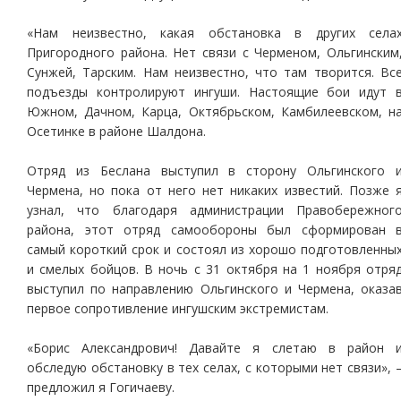
«Нам неизвестно, какая обстановка в других села
Пригородного района. Нет связи с Черменом, Ольгинским
Сунжей, Тарским. Нам неизвестно, что там творится. Вс
подъезды контролируют ингуши. Настоящие бои идут 
Южном, Дачном, Карца, Октябрьском, Камбилеевском, н
Осетинке в районе Шалдона.
Отряд из Беслана выступил в сторону Ольгинского 
Чермена, но пока от него нет никаких известий. Позже 
узнал, что благодаря администрации Правобережног
района, этот отряд самообороны был сформирован 
самый короткий срок и состоял из хорошо подготовленны
и смелых бойцов. В ночь с 31 октября на 1 ноября отря
выступил по направлению Ольгинского и Чермена, оказа
первое сопротивление ингушским экстремистам.
«Борис Александрович! Давайте я слетаю в район 
обследую обстановку в тех селах, с которыми нет связи», 
предложил я Гогичаеву.