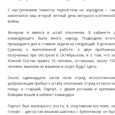
С наступлением темноты перелетели на аэродром – та
закончился наш второй летный день ингушско-осетинско
войны.
Вечером я явился в штаб ополчения. В кабинете 
командующего было много народу. Подводили итог
прошедшего дня и ставили задачи на следующий. Я доложи
Суанову о выполненной работе, о двух пробоинах
полученных при обстреле в Октябрьском, и о том, что и
Южной Осетии привез 10 человек, остальные, около 15
человек, выехали на машинах и скоро будут здесь.
Около одиннадцати часов ночи отряд югоосетински
добровольцев прибыл к штабу ополчения. Отряд остался н
плацу, а старший, Парпат, с двумя рослыми и крепким
бойцами вошли в кабинет командира.
Парпат был маленького роста, в спортивном костюме, н
голове – цветастая вязаная шапочка с бубенчиком: он бы