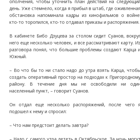
ополчения, чтобы уточнить план действий на следующи
день. Уже стемнело, когда я прибыл в штаб, где оживленна
обстановка напоминала кадры из кинофильмов о войне
кто-то торопился, кто-то отдавал приказы и распоряжения.
В кабинете Бибо Дзуцева за столом сидит Суанов, вокру
него еще несколько человек, и все рассматривают карту. И
разговора понял, что большие проблемы создают Карца 
Южный.
– Во что бы то ни стало надо до утра взять Карца, чтоб
создать оперативный простор на подходах к Пригородном
району. В течение дня мы не освободили ни оди
населенный пункт, – говорит Суанов.
Он отдал еще несколько распоряжений, после чего 
подошел к нему и спросил:
– Что нам предстоит делать завтра?
– Надо с самого утра лететь в Октябрьское. За ночь могу