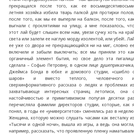
прекращался после того, как ее восьмидесятивосьм
летняя хозяйка избила тварь палкой для протирки полов
после того, как мы ее выперли на балкон, после того, ка
выгнали с проклятиями на улицу, а мне показалось, чт
этот лай будет слышен всем нам, увези сучку хоть на кра
света или залепи ее наглую морду изолентой, или убей!.. Ла
ее уже со двора не прекращающийся ни на миг, словно е
включили и забыли выключить; все мы приняли это ка
органичный элемент бытия, но свое дело эта пигалиц
сделала – Софью Петровну, в одном лице душеприказчика
Джеймса Бонда в юбке и домового студии, «сшибло 
шаров» и вместо теплого, человечного 
сверхинформативного рассказа о людях и проблемах и
захватывающе интересных страниц летописи, она 
настойчивостью и примитивизмом попугая десятки ра
перечисляла фамилии директоров студии, которые, как 
понял, в годы ее «университетов» сменялись раз в неделю
Женщина, которую можно слушать часами как весталку и
«Тысячи и одной ночи», вышла из игры, а ведь она могла
например, рассказать, что проявленную пленку наматывал