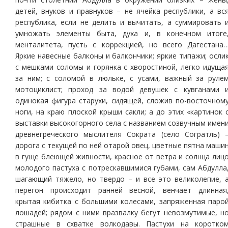
детей, внуков и правнуков – не ячейка республики, а вс
республика, если не делить и вычитать, а суммировать 
умножать элементы быта, духа и, в конечном итоге
менталитета, пусть с коррекцией, но всего Дагестана
Яркие навесные балконы и балкончики; яркие типажи; осли
с мешками соломы и горянка с хворостиной, легко идуща
за ним; с соломой в люльке, с усами, важный за руле
мотоциклист; проход за водой девушек с кувганами 
одинокая фигура старухи, сидящей, сложив по-восточном
ноги, на краю плоской крыши сакли; а до этих «картинок 
выставки высокогорного села с названием созвучным имен
древнегреческого мыслителя Сократа (село Согратль) 
дорога с текущей по ней отарой овец, цветные пятна маши
в гуще блеющей живности, красное от ветра и солнца лиц
молодого пастуха с потрескавшимися губами, сам Абдулла
шагающий тяжело, но твердо – и все это великолепие, 
перегон происходит ранней весной, венчает длинная
крытая кибитка с большими колесами, запряженная паро
лошадей; рядом с ними вразвалку бегут невозмутимые, н
страшные в схватке волкодавы. Пастухи на коротко