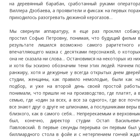
на деревянный барабан, сработанный руками оператор
Виллера Дзобаева, а проявители и фиксаж на первых пора
приходилось разогревать дюжиной керогазов…
Мы свернули аппаратуру, я еще раз проклял собаку
простил Софью Петровну, понимая, что будущий фильм 
результате лишился возможно самого раритетного 
впечатляющего мазка с десятками персонажей, о которы
она не сказала ни слова… Остановимся на некоторых из ни
и хотя бы эскизно обозначим тени этих людей. Начнем п
ранжиру, хотя и дежурные у всегда открытых днем двере
студии, женщины, как правило немолодые, были как н
подбор, и уже на второй день своей простой работ
понимали, что пришли не на производство, где платят, а 
семью, где «один за всех, а все за одного», где все почт
все знают друг о друге не шпионами, а послушниками веры 
близкого, как в самого себя… Непререкаемым и верховны
был, конечно, директор студии Остап Васильеви
Павловский. В первые секунды перерыва он первым был 
биллиардного стола в фойе и с нетерпением гончей жда