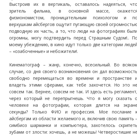
Выстроив их в вертикаль, оставалось надеяться, чт
зритель фильма, в основной массе, окажетс
физиономистом, проницательным психологом и п
верхушкам айсбергов ощутит пугающую своей огромность
подводную их часть, а то, что люди на фотографиях был
огромны, могу подтвердить перед Страшным Судом!.. П
моему убеждению, в кино идут только две категории люде
– «озабоченные» и небожители!.
Кинематограф – жанр, конечно, всесильный. Во всяко
случае, со дня своего возникновения он дал возможност
свободно перемещаться во времени и пространстве 
владеть этими сферами, как тебе захочется. Но это н
совсем так. Вернее, совсем не так. И здесь есть регламент
через который не перепрыгнешь. Что я могу сказать 
человеке на фотографии, которая длится на экран
секунды? Только ФИО и профессия. Мое послание 
айсбергам из области желаемого и, включив свою память 
симбиоз шарманки и компьютера, захотелось скрипет
зубами от злости: хочешь, а не можешь! Четверостишие н