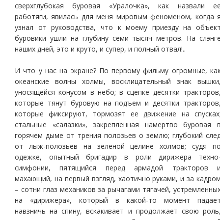
сверхглубокая буровая «Уралочка», как назвали е
работяги, явилась для меня мировым феноменом, когда 
узнал от руководства, что к моему приезду на объек
буровики ушли на глубину семи тысяч метров. На слэнг
наших дней, это и круто, и супер, и полный отвал!..
И что у нас на экране? По первому фильму огромные, ка
океанские волны холмы, восклицательный знак вышки
уносящейся конусом в небо; в сцепке десятки тракторов
которые тянут буровую на подъем и десятки тракторов
которые фиксируют, тормозят ее движение на спусках
стальные «салазки», закрепленная намертво буровая 
горячем дыме от трения полозьев о землю; глубокий сле
от лыж-полозьев на зеленой целине холмов; судя п
одежке, опытный бригадир в роли дирижера техно
симфонии, пятящийся перед армадой тракторов 
махающий, на первый взгляд, хаотично руками, и за кадро
– сотни глаз механиков за рычагами тягачей, устремленны
на «дирижера», который в какой-то момент падае
навзничь на спину, вскакивает и продолжает свою роль