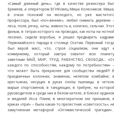
«Самый длинный день», где в качестве режиссера бы
Еремеев, а оператором ВГИКовец Миша Колесников. Миша
в очках похожий на молодого, но уже маститог
профессора, был «поч-венник», любил снимать деревню 
леса, поля, речку, хаты, живность и, конечно, сельчан. Это
фильм, в титрах которого на проводах, как ноты на нотно
лесенке, сидели воробьи, я решил предварить кадрам
Первомайского парада в столице Осетии. Первомай тогд
был верой масс, что, строя социализм, они идут 
коммунизму, который завтра охватит всю планет
заветным МАЙ, МИР, ТРУД, РАВЕНСТВО, СВОБОДА… «О
каждого по способностям, каждому по потребностям» 
что может быть прекраснее для сообщества людей?! 
праздничных колоннах, знаменах, нелепом комбайне; 
крестьянах, несущих в руках снопы пшеницы; в четко
марше спортсменов; в танцующих; в трибуне, на которо
руководители и среди них в белом кителе, в блеске ордено
и медалей Исса Плиев; в многократном эхе призывов, 
криках «Ура!» – была какая-то прелестная «советскость», н
замутненная метафорой «Оптимистической трагедии»