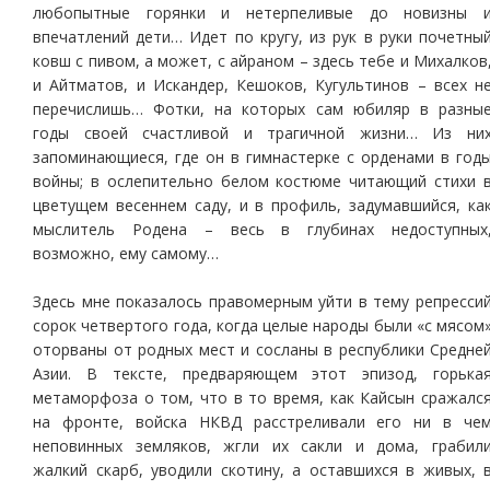
любопытные горянки и нетерпеливые до новизны 
впечатлений дети… Идет по кругу, из рук в руки почетны
ковш с пивом, а может, с айраном – здесь тебе и Михалков
и Айтматов, и Искандер, Кешоков, Кугультинов – всех н
перечислишь… Фотки, на которых сам юбиляр в разны
годы своей счастливой и трагичной жизни… Из ни
запоминающиеся, где он в гимнастерке с орденами в год
войны; в ослепительно белом костюме читающий стихи 
цветущем весеннем саду, и в профиль, задумавшийся, ка
мыслитель Родена – весь в глубинах недоступных
возможно, ему самому…
Здесь мне показалось правомерным уйти в тему репресси
сорок четвертого года, когда целые народы были «с мясом
оторваны от родных мест и сосланы в республики Средне
Азии. В тексте, предваряющем этот эпизод, горька
метаморфоза о том, что в то время, как Кайсын сражалс
на фронте, войска НКВД расстреливали его ни в че
неповинных земляков, жгли их сакли и дома, грабил
жалкий скарб, уводили скотину, а оставшихся в живых, 