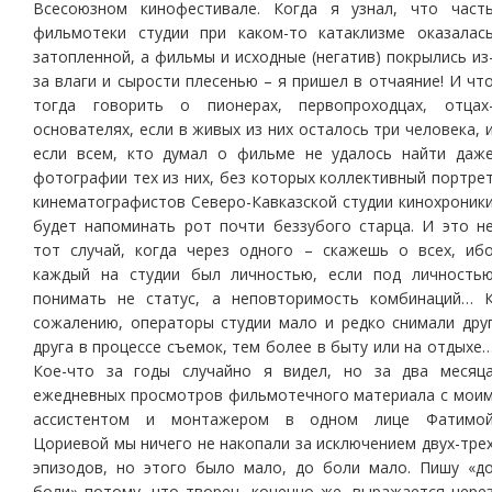
Всесоюзном кинофестивале. Когда я узнал, что част
фильмотеки студии при каком-то катаклизме оказалас
затопленной, а фильмы и исходные (негатив) покрылись из
за влаги и сырости плесенью – я пришел в отчаяние! И чт
тогда говорить о пионерах, первопроходцах, отцах
основателях, если в живых из них осталось три человека, 
если всем, кто думал о фильме не удалось найти даж
фотографии тех из них, без которых коллективный портре
кинематографистов Северо-Кавказской студии кинохроник
будет напоминать рот почти беззубого старца. И это н
тот случай, когда через одного – скажешь о всех, иб
каждый на студии был личностью, если под личность
понимать не статус, а неповторимость комбинаций… 
сожалению, операторы студии мало и редко снимали дру
друга в процессе съемок, тем более в быту или на отдыхе
Кое-что за годы случайно я видел, но за два месяц
ежедневных просмотров фильмотечного материала с мои
ассистентом и монтажером в одном лице Фатимо
Цориевой мы ничего не накопали за исключением двух-тре
эпизодов, но этого было мало, до боли мало. Пишу «д
боли» потому, что творец, конечно же, выражается чере