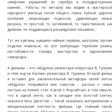
симфонии украшений из серебра и полудрагоценны
камней… Работы по металлу мы видим в мастерско
народного умельца после общего плана Кубачи: царско
изобилие сверкающих подносов, удивляющих вязь
рисунка, то простой, то затейливой, то таинственной, ка
древние, не поддающиеся расшифровке письмена…
Тут же кувганы, кувшино-чайные сервизы, шкатулки, прочи
поделки помельче, но все требующие терпения узника
настойчивости Сизифа, мастерства и вдохновени
самородка…
А фильмы – это «Абдулла» режиссера-оператора В. Гулуев
и «Уик-энд на Каспии» режиссера В. Грунина. Второй филь
я оставил для заключительной метафоры своей ленты
«Абдулла» понравился мне охватом – рассказ о семь
пастуха на пленке стал «Сагой о Форсайтах» в том смысле
что в одной ленте, как в западне или золотой клетке
оказался весь Дагестан – такой оказалась материальная 
эмоциональная плотность фильма, где главный герой
почти столетний Абдулла в окружении близких – жены