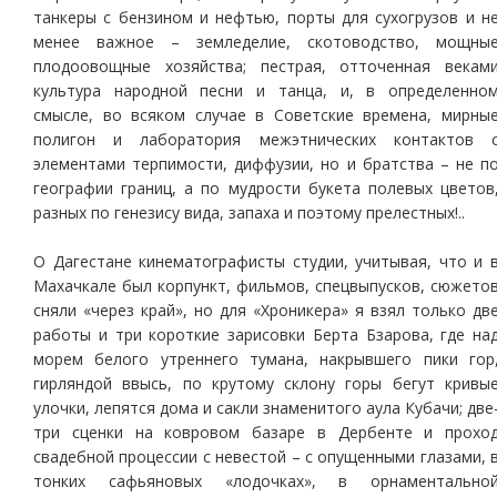
танкеры с бензином и нефтью, порты для сухогрузов и н
менее важное – земледелие, скотоводство, мощны
плодоовощные хозяйства; пестрая, отточенная векам
культура народной песни и танца, и, в определенно
смысле, во всяком случае в Советские времена, мирны
полигон и лаборатория межэтнических контактов 
элементами терпимости, диффузии, но и братства – не п
географии границ, а по мудрости букета полевых цветов
разных по генезису вида, запаха и поэтому прелестных!..
О Дагестане кинематографисты студии, учитывая, что и 
Махачкале был корпункт, фильмов, спецвыпусков, сюжето
сняли «через край», но для «Хроникера» я взял только дв
работы и три короткие зарисовки Берта Бзарова, где на
морем белого утреннего тумана, накрывшего пики гор
гирляндой ввысь, по крутому склону горы бегут кривы
улочки, лепятся дома и сакли знаменитого аула Кубачи; две
три сценки на ковровом базаре в Дербенте и прохо
свадебной процессии с невестой – с опущенными глазами, 
тонких сафьяновых «лодочках», в орнаментально