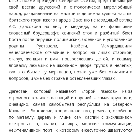
КПСС, позже президент Северной Осетии, представляющи
свой всегда дружеский и онтологически миролюбивы
народ, раздавленный на жалкой пяди земли худшей часть
братского грузинского народа. Законно ненавидящий взгля
А.С. Дзасохова на лису и медведя, на их фальшивы
словесный брудершафт; свинский стол и разбитый бюс
Коста после пирушки полицейских, боевиков и уголовнико
родины Руставели, Казбеги, Мамардашвили
нечеловеческое отчаяние и вопрос на лицах стариков
старух, женщин и вмиг повзрослевших детей, и кошма
вповалку лежащих на школьном дворе трупов в нелепых
как это бывает у мертвецов, позах, уже без отчаяния 
вопросов, и уже без страха в остекленевших глазах!..
Дагестан, который называют «горой языков» из-з
огромного количества наций и наречий – самая крупная и
очевидно, самая самобытная республика на Северно
Кавказе… Виноделие, ковро-ткачество, ремесла, особенн
по металлу, дереву и глине; сам Каспий с эксклюзиво
осетровых, а, значит, и икры; морские коммуникации
нефтеналивной порт, к которому ежесуточно швартуютс