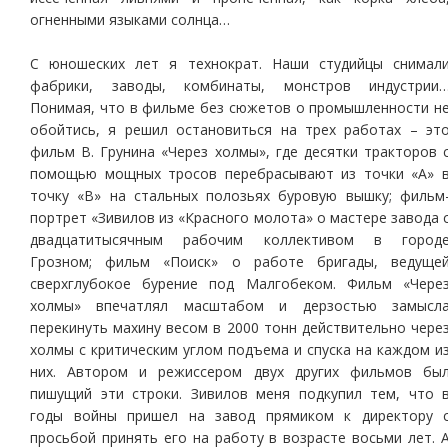
огненными языками солнца…
С юношеских лет я технократ. Наши студийцы снимал
фабрики, заводы, комбинаты, монстров индустрии
Понимая, что в фильме без сюжетов о промышленности н
обойтись, я решил остановиться на трех работах – эт
фильм В. Грунина «Через холмы», где десятки тракторов 
помощью мощных тросов перебрасывают из точки «А» 
точку «В» на стальных полозьях буровую вышку; фильм
портрет «Зивилов из «Красного молота» о мастере завода 
двадцатитысячным рабочим коллективом в город
Грозном; фильм «Поиск» о работе бригады, ведуще
сверхглубокое бурение под Малгобеком. Фильм «Чере
холмы» впечатлял масштабом и дерзостью замысл
перекинуть махину весом в 2000 тонн действительно чере
холмы с критическим углом подъема и спуска на каждом и
них. Автором и режиссером двух других фильмов бы
пишущий эти строки. Зивилов меня подкупил тем, что 
годы войны пришел на завод прямиком к директору 
просьбой принять его на работу в возрасте восьми лет. 