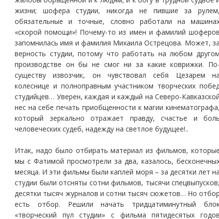
жизни; шофера студии, никогда не пившие за рулем
обязательные и точные, словно работали на машина
«скорой помощи»! Почему-то из имен и фамилий шоферо
запомнилась имя и фамилия Михаила Острецова. Может, з
верность студии, потому что работать на любом друго
производстве он бы не смог ни за какие коврижки. По
существу извозчик, он чувствовал себя Цезарем н
колеснице и полноправным участником творческих побе
студийцев… Уверен, каждая и каждый на Северо-Кавказско
нес на себе печать приобщенности к магии кинематографа
который зеркально отражает правду, счастье и бол
человеческих судеб, надежду на светлое будущее!..
Итак, надо было отбирать материал из фильмов, которы
мы с Фатимой просмотрели за два, казалось, бесконечны
месяца. И эти фильмы были каплей моря – за десятки лет н
студии были отсняты сотни фильмов, тысячи спецвыпусков
десятки тысяч журналов и сотни тысяч сюжетов… Но отбо
есть отбор. Решили начать тридцатиминутный бло
«творческий пул студии» с фильма пятидесятых годо