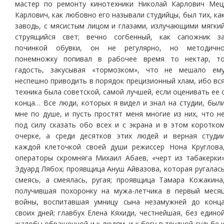
мастер по ремонту кинотехники Николай Карлович Мец
Карлович, как любовно его называли студийцы, был тих, ка
заводь, с мясистым лицом и глазами, излучающими мягки
струящийся свет; вечно согбенный, как сапожник з
починкой обувки, он не регулярно, но методичн
понемножку попивал в рабочее время то нектар, т
гадость, закусывая «тормозком», что не мешало ем
неспешно приводить в порядок прецизионный хлам, ибо вс
техника была советской, самой лучшей, если оценивать ее 
конца… Все люди, которых я видел и знал на студии, был
мне по душе, и пусть простят меня многие из них, что н
под силу сказать обо всех и с экрана и в этом коротко
очерке, а среди десятков этих людей и верная студи
каждой клеточкой своей души режиссер Нона Круглова
операторы скромняга Михаил Абаев, «черт из табакерки
Эдуард Лябох; проявщица Ануш Айвазова, которая ругалас
смеясь, а смеялась, ругая; проявщица Тамара Кожакина
получившая похоронку на мужа-летчика в первый меся
войны, воспитавшая умницу сына незамужней до конц
своих дней; главбух Елена Кяхиди, честнейшая, без едино
жалобы обращенной и к людям, и к богу в трудной судьбе 