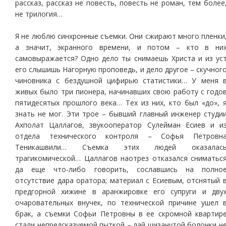
рассказ, рассказ не повесть, повесть не роман, тем более
не трилогия…
Я не люблю синхронные съемки. Они сжирают много пленки
а значит, экранного времени, и потом – кто в ни
самовыражается? Одно дело ты снимаешь Христа и из ус
его слышишь Нагорную проповедь, и дело другое – скучног
чиновника с бездушной цифирью статистики… У меня 
живых было три пионера, начинавших свою работу с годо
пятидесятых прошлого века… Тех из них, кто был «до», 
знать не мог. Эти трое – бывший главный инженер студи
Ахполат Цаллагов, звукооператор Сулейман Есиев и и
отдела технического контроля – Софья Петровн
Теникашвили… Съемка этих людей оказалас
трагикомической… Цаллагов наотрез отказался сниматьс
да еще что-либо говорить, сославшись на полно
отсутствие дара оратора; материал с Есиевым, отснятый 
предгорной хижине в аранжировке его супруги и дву
очаровательных внучек, по технической причине ушел 
брак, а съемки Софьи Петровны в ее скромной квартир
стали непредсказуемой пыткой – лай шизанутой болонки н