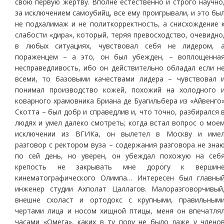
свою первую жертву. Вполне естественно и строго научно
за исключением самоубийц, все ему проигрывали, и это бы
не подхалимаж и не политкорректность, а снисхождение 
слабости «дира», который, теряя превосходство, очевидно
в любых ситуациях, чувствовал себя не лидером, 
пораженцем – а это, он был убежден, – воплощенна
несправедливость, ибо он действительно обладал если н
всеми, то базовыми качествами лидера – чувствовал 
понимал производство кожей, похожий на холодного 
коварного храмовника Бриана де Буагильбера из «Айвенго
Скотта – был добр и справедлив и, что точно, разбирался 
людях и умел далеко смотреть; когда встал вопрос о мое
исключении из ВГИКа, он вылетел в Москву и име
разговор с ректором вуза – содержания разговора не зна
по сей день, но уверен, он убеждал похожую на себ
крепость не закрывать мне дорогу к вершин
кинематографического Олимпа… Интересен был главны
инженер студии Ахполат Цаллагов. Малоразговорчивый
внешне схоласт и ортодокс с крупными, правильным
чертами лица и носом хищной птицы, меня он впечатля
часами «Омега», каких в ту пору не было даже у члено