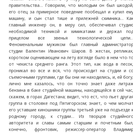
правительства… Говорили, что молодым он был шкодой
его отец за примерное поведение пообещал и купил ем
машину, и сын стал тише и прилежней схимника… Ка
главный инженер он, в меру сил, обеспечивал студи
необходимой техникой и химикатами и держал по
прицелом все звенья технологической цепи
Феноменальным мужиком был главный администрато
студии Валентин Иванович Шаров. В жестах, репликах
коротком оценивающем на лету взгляде было в нем что-т
от чекиста среднего ранга. Этот тип, как вода в песок
проникал во все и вся, что происходит на студии и с
съемочными группами, где бы они ни находились, и, ей богу
лично мне казалось, что он точно знает даже литра
бензина в баке студийной машины, находящейся в сей час
скажем, в горах Дагестана; видит, что ест, что пьет друга
группа в столовке под Пятигорском; знает, о чем молча
его уставшие киношники группы третьей уже на подъезде 
родному городу, к студии… Из творцов студийног
авторитета и славы самым старшим и почетным был
конечно, фронтовик, режиссер-оператор Владими