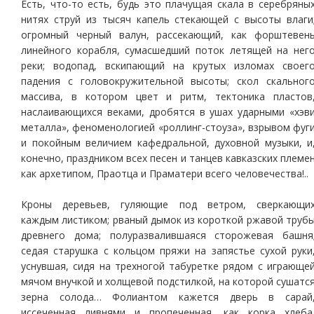
Есть, что-то есть, будь это плачущая скала в серебряны
нитях струй из тысяч капель стекающей с высоты влаги
огромный черный валун, рассекающий, как форштевен
линейного корабля, сумасшедший поток летящей на нег
реки; водопад, вскипающий на крутых изломах своег
падения с головокружительной высоты; скол скальног
массива, в котором цвет и ритм, тектоника пластов
наслаивающихся веками, дробятся в ушах ударными «хэв
металла», феноменологией «роллинг-стоуза», взрывом фуг
и покойным величием кафедральной, духовной музыки, и
конечно, праздником всех песен и танцев кавказских племе
как архетипом, Праотца и Праматери всего человечества!..
Кроны деревьев, гуляющие под ветром, сверкающи
каждым листиком; рваный дымок из короткой ржавой труб
древнего дома; полуразвалившаяся сторожевая башня
седая старушка с кольцом пряжи на запястье сухой руки
уснувшая, сидя на трехногой табуретке рядом с играюще
мячом внучкой и холщевой подстилкой, на которой сушатс
зерна солода… Фолиантом кажется дверь в сарай
иссеченная ливнями и пропеченная, как корка хлеба