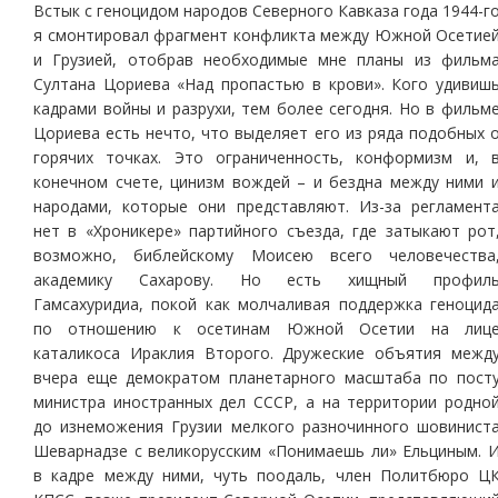
Встык с геноцидом народов Северного Кавказа года 1944-г
я смонтировал фрагмент конфликта между Южной Осетие
и Грузией, отобрав необходимые мне планы из фильм
Султана Цориева «Над пропастью в крови». Кого удивиш
кадрами войны и разрухи, тем более сегодня. Но в фильм
Цориева есть нечто, что выделяет его из ряда подобных 
горячих точках. Это ограниченность, конформизм и, 
конечном счете, цинизм вождей – и бездна между ними 
народами, которые они представляют. Из-за регламент
нет в «Хроникере» партийного съезда, где затыкают рот
возможно, библейскому Моисею всего человечества
академику Сахарову. Но есть хищный профил
Гамсахуридиа, покой как молчаливая поддержка геноцид
по отношению к осетинам Южной Осетии на лиц
каталикоса Ираклия Второго. Дружеские объятия межд
вчера еще демократом планетарного масштаба по пост
министра иностранных дел СССР, а на территории родно
до изнеможения Грузии мелкого разночинного шовинист
Шеварнадзе с великорусским «Понимаешь ли» Ельциным. 
в кадре между ними, чуть поодаль, член Политбюро Ц