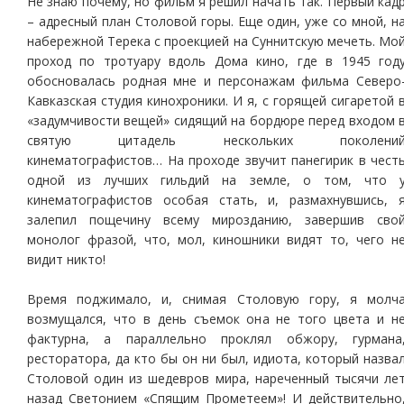
Не знаю почему, но фильм я решил начать так. Первый кад
– адресный план Столовой горы. Еще один, уже со мной, н
набережной Терека с проекцией на Суннитскую мечеть. Мо
проход по тротуару вдоль Дома кино, где в 1945 год
обосновалась родная мне и персонажам фильма Северо
Кавказская студия кинохроники. И я, с горящей сигаретой 
«задумчивости вещей» сидящий на бордюре перед входом 
святую цитадель нескольких поколени
кинематографистов… На проходе звучит панегирик в чест
одной из лучших гильдий на земле, о том, что 
кинематографистов особая стать, и, размахнувшись, 
залепил пощечину всему мирозданию, завершив сво
монолог фразой, что, мол, киношники видят то, чего н
видит никто!
Время поджимало, и, снимая Столовую гору, я молч
возмущался, что в день съемок она не того цвета и н
фактурна, а параллельно проклял обжору, гурмана
ресторатора, да кто бы он ни был, идиота, который назва
Столовой один из шедевров мира, нареченный тысячи ле
назад Светонием «Спящим Прометеем»! И действительно