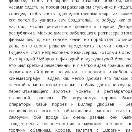
фольгой, чтобы на экране она казалась золотой; мо
часами сидеть на походном раскладном стульчике и «ждат
солнце», чтобы снять один-единственный кадр так, каки
его хотел бы увидеть сам Создатель!.. Не забуду, как о
настоял, чтобы режиссером фильма к первой Декад
республики в Москве вместо заболевшего режиссера этог
фильма был я, еще совсем юный, но поработав со мно
день, он в своем решении продолжить съемки только 
Гудиевым стал непреклонен. Режиссером, который болел
был Аркадий Чубаров с фактурой и мускулатурой боксера
это был крепкий ремесленник, и я четко видел границы ег
возможностей в кино, но уважал за верность и любовь 
кинематографу – видел, как мелко дрожат его пальцы 
пленкой за монтажным столом: это была дрожь не скупца
пересчитывающего золотые монеты, а реставратор
старинной гравюры… По «крупному» хороши был
операторы Хазби Короев и Виллер Дзобаев – бе
специального высшего образования, можно сказать
самоучки, оба вроде бы очень разные, они был
тождественны человечностью и мужским жестким, н
горячим обаянием. Короев, залетая с широким, ка