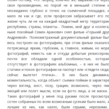
свое произведение, но порой не в меньшей степени 
неожиданно глубоко и точно на съемочной площадке, 
мало ли как и где, если профессия забрасывает его п
жизни чуть ли не на каждый квадратный метр территори
республики, страны, планеты… Помню, мой друг и коллега
ныне покойный Семен Аранович снял фильм «Горький дру
Андреевой». Полнометражный документальный фильм бы
весь построен на фотографиях, при этом фильм оказалс
потрясающе ярким, глубоким, а, главное, живым, но мор
фотографий, невесть как и откуда добытые режиссером
почти все обладали одной особенностью, котора
отсутствует в фотографиях альбомных, – в них не был
статики и покоя фотографии на паспорт или «глядите сюда
сейчас вылетит птичка»… В них была динамика
моментальность, когда объект съемки пойман в характер
через взгляд, жест, позу, грацию; возможно, через пи
эмоций или полет мысли, если на фото лица, а не маски
Таких фотографий у меня под руками после просмотр
сотен собранных по всем возможным сусекам было мало, 
лучшие из них, как назло, были серыми, нерезкими