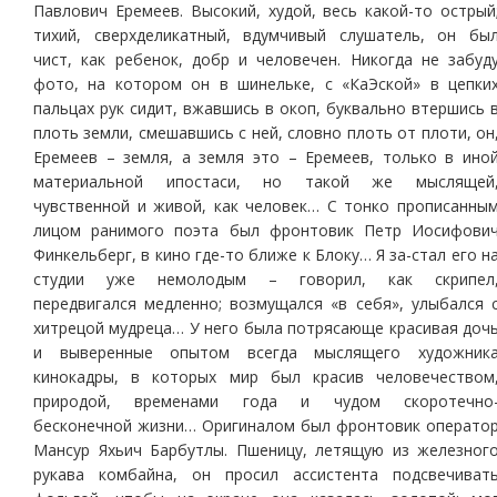
Павлович Еремеев. Высокий, худой, весь какой-то острый
тихий, сверхделикатный, вдумчивый слушатель, он бы
чист, как ребенок, добр и человечен. Никогда не забуд
фото, на котором он в шинельке, с «КаЭской» в цепки
пальцах рук сидит, вжавшись в окоп, буквально втершись 
плоть земли, смешавшись с ней, словно плоть от плоти, он
Еремеев – земля, а земля это – Еремеев, только в ино
материальной ипостаси, но такой же мыслящей
чувственной и живой, как человек… С тонко прописанны
лицом ранимого поэта был фронтовик Петр Иосифови
Финкельберг, в кино где-то ближе к Блоку… Я за-стал его н
студии уже немолодым – говорил, как скрипел
передвигался медленно; возмущался «в себя», улыбался 
хитрецой мудреца… У него была потрясающе красивая доч
и выверенные опытом всегда мыслящего художник
кинокадры, в которых мир был красив человечеством
природой, временами года и чудом скоротечно
бесконечной жизни… Оригиналом был фронтовик операто
Мансур Яхьич Барбутлы. Пшеницу, летящую из железног
рукава комбайна, он просил ассистента подсвечиват