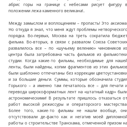
абрис горы на границе с небесами рисует фигуру 
положении лежа каменного великана!..
Между замыслом и воплощением – пропасть! Это аксиома
Но откуда я знал, что меня ждут проблемы нетворческог
порядка. Во-первых, Москва на треть сократила бюдже
фильма. Во-вторых, в связи с развалом Союза Советски
развалилось все – по «шучьему велению» чиновников и
центра была затребована часть фильмов из фильмотек
студии. Когда какие-то фильмы, необходимые для наше
ленты, были найдены, копии фрагментов из этих фильмо
были шаблонно отпечатаны без коррекции цветоустановк
и за большие деньги. Суммы, которые обозначила студи
Горького – а именно там печаталось все – для печати 
перевода широкоформатных лент на «штатный кадр» был
астрономическими! В результате пришлось отказаться о
работ высокой режиссуры и операторского мастерства
Более того, какие-то фильмы не нашли вообще, он
отсутствовали де-факто как и негатив моей дипломно
работы о строительстве Транскама, отмеченной призом н