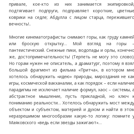
привале, кое-кто из них занимается экипировкой
подтягивает подпруги, подправляет короткие, цветны
коврики на седле; Абдулла с лицом старца, пережившег
вечность!..
Многие кинематографисты снимают горы, как груду камне
или броскую открытку… Мой взгляд на горы 
пантеистический. Снежные пики, водопады и орлы, конечн
же, достопримечательность! (Терпеть не могу это слово)
Но горам нужен не описатель, а драматург, поэтому я взя
большой фрагмент из фильма «Притча», в котором мн
хотелось обнаружить «идею» природы, мироздания не ка
игры, космической вакханалии, а как порядок – если наличи
парадигмы не исключает наличие формул, хаос – системы, 
абстрактное мышление, пусть прикладной, но ключ 
пониманию реальности… Хотелось обнаружить мост межд
объектом и субъектом, материей и духом и найти в это
неразрешимом многообразии какую-то логику: помните 
Маяковского «ведь если звезды зажигают»…