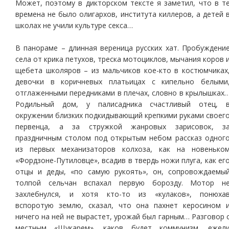
Может, поэтому в дикторском тексте я заметил, что в т
времена не было олигархов, института киллеров, а детей 
школах не учили культуре секса…
В панораме – длинная вереница русских хат. Пробуждени
села от крика петухов, треска мотоциклов, мычания коров 
щебета школяров – из мальчиков кое-кто в костюмчиках
девочки в коричневых платьицах с кипельно белыми
отглаженными передниками в плечах, словно в крылышках
Родильный дом, у палисадника счастливый отец, 
окружении близких подкидывающий крепкими руками своег
первенца, а за стружкой жанровых зарисовок, з
праздничным столом под открытым небом рассказ одног
из первых механизаторов колхоза, как на новенько
«Фордзоне-Путиловце», всадив в твердь ножи плуга, как ег
отцы и деды, «по самую рукоять», он, сопровождаемы
толпой сельчан вспахал первую борозду. Мотор н
захлебнулся, и хотя кто-то из «кулаков», понюха
вспоротую землю, сказал, что она пахнет керосином 
ничего на ней не вырастет, урожай был гарным… Разговор 
местным «Щукарем», каков будет коммунизм, ежел