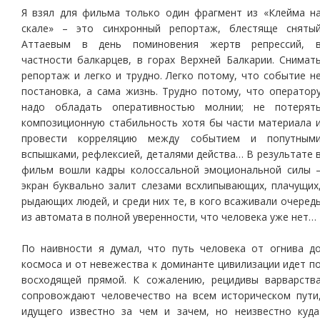
Я взял для фильма только один фрагмент из «Клейма н
скале» – это синхронный репортаж, блестяще сняты
Аттаевым в день поминовения жертв репрессий, 
частности балкарцев, в горах Верхней Балкарии. Снимат
репортаж и легко и трудно. Легко потому, что событие н
постановка, а сама жизнь. Трудно потому, что оператор
надо обладать оперативностью молнии; не потерят
композиционную стабильность хотя бы части материала 
провести корреляцию между событием и попутным
вспышками, рефлексией, деталями действа… В результате 
фильм вошли кадры колоссальной эмоциональной силы 
экран буквально залит слезами всхлипывающих, плачущих
рыдающих людей, и среди них те, в кого всаживали очеред
из автомата в полной уверенности, что человека уже нет…
По наивности я думал, что путь человека от огнива д
космоса и от невежества к доминанте цивилизации идет п
восходящей прямой. К сожалению, рецидивы варварств
сопровождают человечество на всем историческом пути
идущего известно за чем и зачем, но неизвестно куда