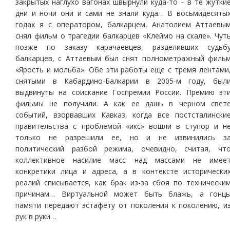
закрытых наглухо вагонах швырнули куда-то – в те жутки
дни и ночи они и сами не знали куда… В восьмидесяты
годах я с оператором, балкарцем, Анатолием Аттаевы
снял фильм о трагедии балкарцев «Клеймо на скале». Чут
позже по заказу карачаевцев, разделивших судьб
балкарцев, с Аттаевым был снят полнометражный филь
«Ярость и мольба». Обе эти работы еще с тремя лентами
снятыми в Кабардино-Балкарии в 2005-м году, был
выдвинуты на соискание Госпремии России. Премию эт
фильмы не получили. А как ее дашь в черном свет
событий, взорвавших Кавказ, когда все постсталински
правительства с проблемой «икс» вошли в ступор и н
только не разрешили ее, но и не извинились з
политический разбой режима, очевидно, считая, чт
коллективное насилие масс над массами не имее
конкретики лица и адреса, а в контексте исторически
реалий списывается, как брак из-за сбоя по технически
причинам… Виртуальной может быть блажь, а гонц
памяти передают эстафету от поколения к поколению, и
рук в руки…