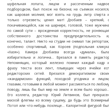
шуфельная лопата, лицом и рассеченным надво
подбородком, был похож на бизона; на съемках носился
как шаровая молния; мог взять на грудь литр спирта 
только отрезветь; ценил мат! Дзобаев – крепкий, 
покачивающейся, как на шарнире, головой, тоже мужчин
по самой сути – врожденная корректность, не роняюща
собственного достоинства предупредительность и
конечно, талант. Никто на студии не снимал так репортаж
особенно спортивный, как Короев (подпольная кликух
«Хазя»). Камера Дзобаева всегда «думала», был
избирательна и логична… Врезался в память редакто
Непомнящих, который железно помнил каждый кадр 
фразу текста всех лент, плывущих через ячейки ec
редакторских сетей. Врезался демократизмом свои
«жандармских» функций, походкой угодника и лицом
глазами, готовыми в любой момент рассмеяться по любом
поводу, лишь бы был мир на земле и всем было хорошо
Его коллега, редактор Юрий Литвинов, был прекрасе
маской флегмы ко всему сущему, да будь это Всемирны
Потоп или что-нибудь похлеще… Калоритной фигурой бы