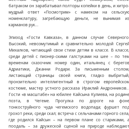
батраком он зарабатывал полторы копейки в день, и хитро
мудрый ответ «Посмотрим» с намеком на сельску
номенклатуру, загребающую деньги, не вынимая и
карманов рук…
Эпизод «Гости Кавказа», в данном случае Северного
Высокий, невозмутимый и сравнительно молодой Серге
Михалков, читающий свои стихи детям в классе. В классе
среди детей с пионер-скими галстуками на шее – по те
временам сказочник номер один, итальянец с берего
Адриатики, Джанни Родари. За письменным столом
листающий страницы своей книги, гладко выбритый
пронзительно интеллигентный в строгом европейско
костюме, мастер устного рассказа Ираклий Андронников
Гости «в масштабе» на юбилее Кайсына Кулиева, на родин
поэта, в Чегеме. Прогулка по дороге на фон
тонкоструйного чуда чегемского водопада; фуршет по
грохот реки, среди скал; встреча с сельчанами горного села
где родился Кайсын – на первом плане со стариками, 
поодаль – за дружеской сценой на природе наблюдаю