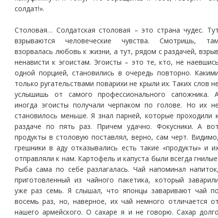
солдат!».
Столовая… Солдатская столовая – это страна чудес. Ту
взрываются человеческие чувства. Смотришь, та
взорвалась любовь к жизни, а тут, рядом с раздачей, взры
ненависти к эгоистам. Эгоисты – это те, кто, не наевшис
одной порцией, становились в очередь повторно. Каким
только ругательствами поварихи не крыли их. Таких слов н
услышишь от самого профессионального сапожника. 
иногда эгоисты получали черпаком по голове. Но их н
становилось меньше. Я знал парней, которые проходили 
раздаче по пять раз. Причем удачно. Фокусники. А во
продукты в столовую поставлял, верно, сам черт. Видимо
грешники в аду отказывались есть такие «продукты» и и
отправляли к нам. Картофель и капуста были всегда гнилые
Рыба сама по себе разлагалась. Чай напоминал напиток
приготовленный из чайного пакетика, который заварил
уже раз семь. Я слышал, что японцы заваривают чай п
восемь раз, но, наверное, их чай немного отличается о
нашего армейского. О сахаре я и не говорю. Сахар долг