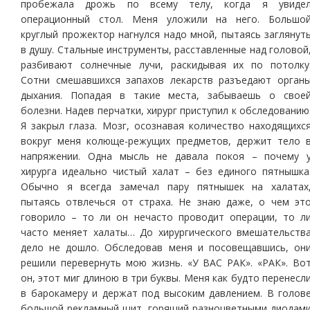
пробежала дрожь по всему телу, когда я увиде
операционный стол. Меня уложили на него. Большо
круглый прожектор нагнулся надо мной, пытаясь заглянут
в душу. Стальные инструменты, расставленные над головой
разбивают солнечные лучи, раскидывая их по потолку
Сотни смешавшихся запахов лекарств разъедают орган
дыхания. Попадая в такие места, забываешь о свое
болезни. Надев перчатки, хирург приступил к обследованию
Я закрыл глаза. Мозг, осознавая количество находящихс
вокруг меня колюще-режущих предметов, держит тело 
напряжении. Одна мысль не давала покоя – почему 
хирурга идеально чистый халат – без единого пятнышка
Обычно я всегда замечал пару пятнышек на халатах
пытаясь отвлечься от страха. Не знаю даже, о чем эт
говорило – то ли он нечасто проводит операции, то л
часто меняет халаты… До хирургического вмешательств
дело не дошло. Обследовав меня и посовещавшись, он
решили перевернуть мою жизнь. «У ВАС РАК». «РАК». Во
он, этот миг длиною в три буквы. Меня как будто перенесл
в барокамеру и держат под высоким давлением. В голов
большой рекламный щит, горящий разноцветными диодам