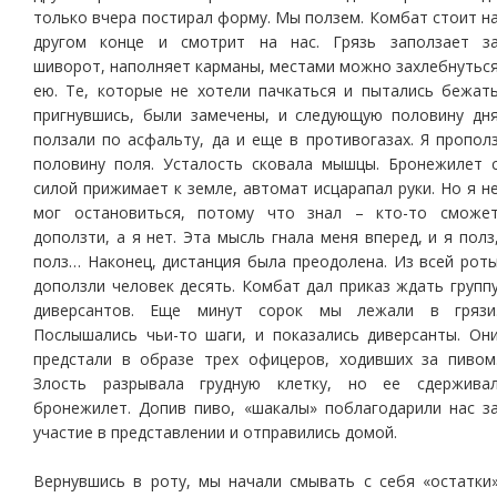
только вчера постирал форму. Мы ползем. Комбат стоит н
другом конце и смотрит на нас. Грязь заползает з
шиворот, наполняет карманы, местами можно захлебнутьс
ею. Те, которые не хотели пачкаться и пытались бежат
пригнувшись, были замечены, и следующую половину дн
ползали по асфальту, да и еще в противогазах. Я пропол
половину поля. Усталость сковала мышцы. Бронежилет 
силой прижимает к земле, автомат исцарапал руки. Но я н
мог остановиться, потому что знал – кто-то сможе
доползти, а я нет. Эта мысль гнала меня вперед, и я полз
полз… Наконец, дистанция была преодолена. Из всей рот
доползли человек десять. Комбат дал приказ ждать групп
диверсантов. Еще минут сорок мы лежали в грязи
Послышались чьи-то шаги, и показались диверсанты. Он
предстали в образе трех офицеров, ходивших за пивом
Злость разрывала грудную клетку, но ее сдержива
бронежилет. Допив пиво, «шакалы» поблагодарили нас з
участие в представлении и отправились домой.
Вернувшись в роту, мы начали смывать с себя «остатки