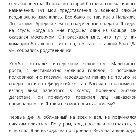
семь часов утра! Я попал во второй батальон оперативног
назначения. Тут мои представления о военной служб
кардинально изменились. Все было не так, как в Нальчике
По казарме бродили чем-то озадаченные солдаты. Я сиде
на стуле, когда ко мне подошел один из бойцов. О
оказался москвичом. Он рассказал мне, что тут у ни
командир батальона – их отец, а Устав – старший брат. Д
уж, собрались родственнички.
Комбат оказался интересным человеком. Маленьког
роста, с нестандартно большой головой, с погонам
полковника и с глазами, наводящими панику не только н
солдат, но и на офицерский состав. Взгляд его напомина
взгляд льва, запертого в клетку. Коренной жител
Дагестана, он почему-то презирал лиц кавказско
национальности. Я так и не смог понять – почему?
Первые дни я, обиженный на всех и вся, не подчинялс
никаким приказам. По утрам, когда все шли завтракать, 
еще спал. Я не выходил на построения. Весь батальон жда