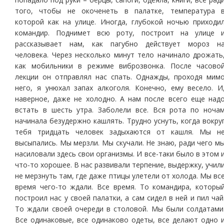
того, чтобы не окоченеть в палатке, температура 
которой как на улице. Иногда, глубокой ночью приходи
командир. Поднимет всю роту, построит на улице 
рассказывает нам, как пагубно действует мороз н
человека. Через несколько минут тело начинало дрожать
как мобильники в режиме виброзвонка. После часово
лекции он отправлял нас спать. Однажды, проходя мим
него, я унюхал запах алкоголя. Конечно, ему весело. И
наверное, даже не холодно. А нам после всего еще над
встать в шесть утра. Заболели все. Вся рота по ноча
начинала безудержно кашлять. Трудно уснуть, когда вокру
тебя тридцать человек задыхаются от кашля. Мы н
высыпались. Мы мерзли. Мы скучали. Не знаю, ради чего м
насиловали здесь свои организмы. И все-таки было в этом 
что-то хорошее. В нас развивали терпение, выдержку, учил
не мерзнуть там, где даже птицы улетели от холода. Мы вс
время чего-то ждали. Все время. То командира, которы
построил нас у своей палатки, а сам сидел в ней и пил чай
То ждали своей очереди в столовой. Мы были солдатами
Все одинаковые, все одинаково одеты, все делают одно 