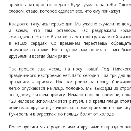
предоставят кровать и даже будут думать за тебя. Одни
словом, стадо, которое сделает все, что ему прикажут.
Как долго тянулись первые дни! Мы ужасно скучали по дом
и всему, что там осталось. Нас раздражали крик
командиров. Но это были лишь остатки гражданской жизн
в наших сердцах. Со временем перестаешь обращат
внимание на крики. Но в одном нам повезло – мы был
друзьями и всегда были рядом.
Так прошел еще месяц. На носу Новый Год. Никаког
праздничного настроения нет. Зато сегодня – за три дня д
праздника – присяга. Нас построили на плацу. Снежинк
легко опускаются на лицо. Холодно. Мы выходим из стро
по одному, читаем присягу. Немало прошло времени, пок
120 человек исполнили этот ритуал. По краям плаца стоя
родители, друзья и девушки, которые приехали на присягу
Руки хоть и в варежках, но пальцы болят от холода.
После присяги мы с родителями и друзьями отпраздновал