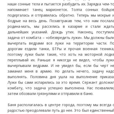
наши сонные тела и пытается разбудить их. Зарядка чем-т
напоминает танец марионеток. Толпа сонных бойцо
подергалась и отправилась обратно. Теперь мы мокрые 
бодрые на весь день. Позавтракав тем, что нам послал
родина-мать, мы расселись в казарме и стали ждат
дальнейших указаний. Дождь утих. Наконец, поступил
задача от комбата – «обезвредить лужи». Мы должны был
вычерпать ведрами все лужи на территории части. П
дорогам ездили танки, БТРы и прочая военная техника
поэтому лужи были такие, что хоть на моторной лодк
переплывай их. Раньше я никогда не видел, чтобы луж
вычерпывали ведрами. И не увидел бы, если бы черт н
заманил меня в армию. Но делать нечего, задачу над
выполнять. Половина дня ушла на выполнение приказа
Лужи бы сами испарились за это время. Сержант доложи
комбату, что задача успешно выполнена. Нас похвалили
затем обозвали грязнулями и отправили в баню.
Баня располагалась в центре города, поэтому мы всегда 
радостью преодолевали путь до нее. Это был единственны