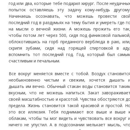
год или два, которые тебе подарил хирург. После неудачны
попыток оставляешь эту задачу кому-нибудь другому
Начинаешь осознавать, что можешь провести сво
последний год в раздумьях на тему бытия и умереть где-т
на мысли о вечной жизни. А можешь прожить его так
чтобы потом лет через 500, сидя под финиковой пальмой
облокотившись на горб преданного верблюда в раю, или
скрипя зубами, сидя над горящей спиртовкой в аду
вспомнить тот последний год. Год, который был самы
счастливым и печальным.
Все вокруг меняется вместе с тобой. Воздух становитс
необыкновенно чистым и свежим, хочется дышать 
дышать им вечно. Обычный стакан воды становится таки
вкусным, что не можешь напиться. Закат завораживае
своей масштабностью и красотой. Чувства обостряются д
предела. Жизнь становится такой красивой и простой. Н
это все иллюзия. Тебя поднимают все выше и выше 
облакам, чтобы ты мог видеть и чувствовать все вокруг 
ничего не упустил. А в подсознании мелькает мысль, чт