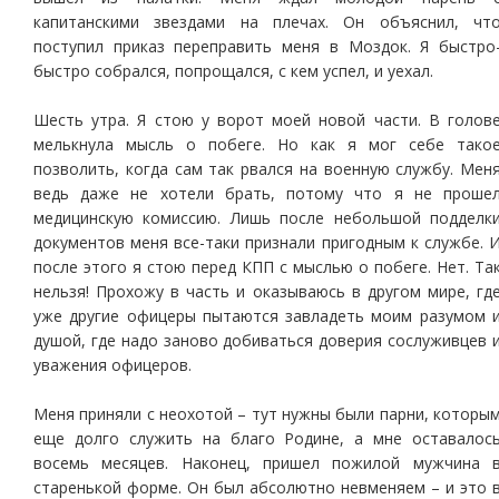
капитанскими звездами на плечах. Он объяснил, чт
поступил приказ переправить меня в Моздок. Я быстро
быстро собрался, попрощался, с кем успел, и уехал.
Шесть утра. Я стою у ворот моей новой части. В голов
мелькнула мысль о побеге. Но как я мог себе тако
позволить, когда сам так рвался на военную службу. Мен
ведь даже не хотели брать, потому что я не проше
медицинскую комиссию. Лишь после небольшой подделк
документов меня все-таки признали пригодным к службе. 
после этого я стою перед КПП с мыслью о побеге. Нет. Та
нельзя! Прохожу в часть и оказываюсь в другом мире, гд
уже другие офицеры пытаются завладеть моим разумом 
душой, где надо заново добиваться доверия сослуживцев 
уважения офицеров.
Меня приняли с неохотой – тут нужны были парни, которы
еще долго служить на благо Родине, а мне оставалос
восемь месяцев. Наконец, пришел пожилой мужчина 
старенькой форме. Он был абсолютно невменяем – и это 