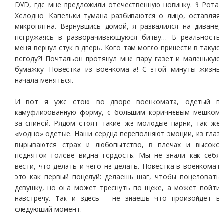
DVD, где мне предложили отечественную новинку. 9 Рота
Холодно. Капельки тумана разбиваются о лицо, оставля
микропятна. Вернувшись домой, я развалился на диване
погружаясь в разворачивающуюся битву… В реальност
меня вернул стук в дверь. Кого там могло принести в таку
погоду?! Почтальон протянул мне пару газет и маленьку
бумажку. Повестка из военкомата! С этой минуты жизн
начала меняться.
И вот я уже стою во дворе военкомата, одетый 
камуфлированную форму, с большим коричневым мешко
за спиной. Рядом стоят такие же молодые парни, так ж
«модно» одетые. Наши сердца переполняют эмоции, из гла
вырываются страх и любопытство, в плечах и высок
поднятой голове видна гордость. Мы не знали как себ
вести, что делать и чего не делать. Повестка в военкома
это как первый поцелуй: делаешь шаг, чтобы поцеловат
девушку, но она может треснуть по щеке, а может пойт
навстречу. Так и здесь – не знаешь что произойдет 
следующий момент.