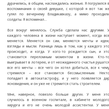
дурачились, в общем, наслаждались жизнью. Я погрузился 
воспоминания о своей девушке, с которой я вот так ж
гулял по вечернему Владикавказу, а мимо проходил
солдаты. Я вспоминал…
Все вокруг менялось. Служба сделала нас другими. 
каждого человека в жизни наступает момент, когда вс
меняется. Меняется он сам, меняются мечты и идеи
взгляды и мысли. Разница лишь в том, как у каждого эт
происходит, и когда. У кого-то рождается сын, и эт
становится переломным моментом в жизни. Кто-т
выигрывает в лотерею, и от неожиданного счастья рушатс
все его мечты – все чего он хотел добиться, все к чем
стремился – все становится бессмысленным. Нект
попадает в автокатастрофу, и у него появляется да
ясновидения, и он уже не стремится стать строителем.
Мне, наверное, повезло больше других. У меня эт
случилось в военном госпитале, в кабинете молодог
хирурга и его не очень молодой ассистентки. У мен