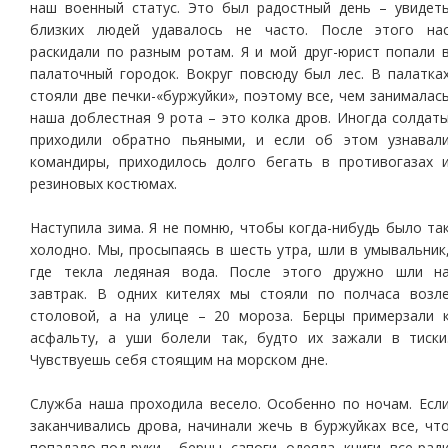
наш военный статус. Это был радостный день – увидет
близких людей удавалось не часто. После этого на
раскидали по разным ротам. Я и мой друг-юрист попали 
палаточный городок. Вокруг повсюду был лес. B палатка
стояли две печки-«буржуйки», поэтому все, чем занималас
наша доблестная 9 рота – это колка дров. Иногда солдат
приходили обратно пьяными, и если об этом узнавал
командиры, приходилось долго бегать в противогазах 
резиновых костюмах.
Наступила зима. Я не помню, чтобы когда-нибудь было та
холодно. Мы, просыпаясь в шесть утра, шли в умывальник
где текла ледяная вода. После этого дружно шли н
завтрак. В одних кителях мы стояли по полчаса возл
столовой, а на улице – 20 мороза. Берцы примерзали 
асфальту, а уши болели так, будто их зажали в тиски
Чувствуешь себя стоящим на морском дне.
Служба наша проходила весело. Особенно по ночам. Есл
заканчивались дрова, начинали жечь в буржуйках все, чт
попадало под руки – берцы, сапоги, одеяла, книги, все рад