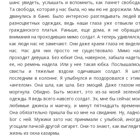
шанс увидеть, услышать и вспомнить, как пахнет свобода
Та свобода, которая у нас была, но мы ею не дорожили. М
двинулись в баню. Было интересно разглядывать людей 
разноцветных одеждах, ведь наши глаза уже отвыкли о
гражданского платья. Раньше, еще дома, я не обраща
внимания на проходивших мимо солдат. А теперь удивлялся
как люди нас не замечают. Они даже краем глаза не видел
нас. Нас для них просто не существовало. Мимо на
проходит девушка. Без юбки! Она, наверное, забыла надет
ее, но ремень надела. Или у нее такая юбка. Послышалис
свисты и тяжелые вздохи одичавших солдат. Я ше
последним в колонне. Я улыбнулся и поздоровался с эти
«ангелом». Она шла, как шла. Без эмоций. Даже глазом н
моргнула. Обидно. Быть может, это из-за моей зелено
одежды. Я ведь всего-навсего солдат. Эх, мне бы сейчас мо
любимые джинсы и маечку, и минут пятнадцать времени
Она обязательно пришла бы ко мне на свидание. Ну, ладно
Бог с ней. Мужики зато нас принимали с улыбкой, иногд
угощали пачкой-другой сигарет. Они-то знают, как выгляди
жизнь из окна казармы.