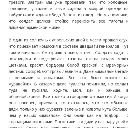
тревоги. Завтрак мы уже прозевали, так что холодные
голодные, усталые и злые сидели в мокрой одежде н
табуретках и ждали обеда. Злость и голод… Но мы помнили
что солдат должен стойко переносить все тяготы 
лишения армейской жизни.
В один из солнечных апрельских дней в части прошел слух
что приезжает комиссия в составе двадцати генералов. Ту
такое началось. Смотришь в окно, а там… Солдаты ходят 
ножницами и подстригают газоны, стены казарм мою
щетками, красят бордюры белой краской, с мраморны
лестниц соскребают грязь лезвиями. Даже «шакалы» бегал
с вениками и лопатами. Все это было похоже н
муравейник. В казарме даже туалеты починили, но солда
туда не пускали, ходите, мол, как и раньше, 
общевойсковые. Все только и говорили о комиссии. А когд
она, наконец, приехала, то оказалось, что это обычны
дяди, только у них фуражки зеленые и животы чуть больше
чем у наших «шакалов». Они были как на подбор – 
торчащими животами. Погостили эти дяди у нас пару дней 
уехали. Сразу все вернулось на свои места. Никаки