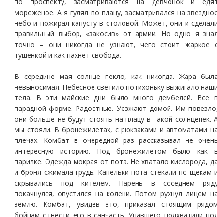
по проспекту, засматриваются на девчонок и едя
мороженое. А я гулял по плацу, засматривался на звездно
небо и пожирал капусту в столовой. Может, они и сделал
правильный выбор, «закосив» от армии. Но одно я зна
точно – они никогда не узнают, чего стоит жаркое 
тушенкой и как пахнет свобода.
В середине мая солнце пекло, как никогда. Жара был
невыносимая. Небесное светило потихоньку выжигало наш
тела. В эти майские дни было много дембелей. Все 
парадной форме. Радостные. Уезжают домой. Им повезло
они больше не будут стоять на плацу в такой солнцепек. 
мы стояли. В бронежилетах, с рюкзаками и автоматами н
плечах. Комбат в очередной раз рассказывал не очен
интересную историю. Под бронежилетом было как 
парилке. Одежда мокрая от пота. Не хватало кислорода, д
и броня сжимала грудь. Капельки пота стекали по щекам 
скрывались под кителем. Парень в соседнем ряд
покачнулся, опустился на колени. Потом рухнул лицом н
землю. Комбат, увидев это, приказал стоящим рядо
бойцам отнести его в санчасть. Упавшего подхватили по