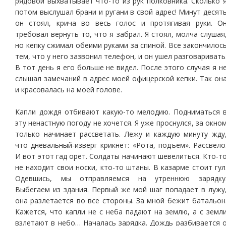
рядовой выхватывает что-то из рук полковника. Сколько 
потом выслушал брани и ругани в свой адрес! Минут десят
он стоял, крича во весь голос и протягивая руки. О
требовал вернуть то, что я забрал. Я стоял, молча слушая
но кепку сжимал обеими руками за спиной. Все закончилос
тем, что у него зазвонил телефон, и он ушел разговаривать
В тот день я его больше не видел. После этого случая я н
слышал замечаний в адрес моей офицерской кепки. Так он
и красовалась на моей голове.
Капли дождя отбивают какую-то мелодию. Подниматься 
эту ненастную погоду не хочется. Я уже проснулся, за окно
только начинает рассветать. Лежу и каждую минуту жду
что дневальный-изверг крикнет: «Рота, подъем». Рассвело
И вот этот гад орет. Солдаты начинают шевелиться. Кто-т
не находит свои носки, кто-то штаны. В казарме стоит гул
Одевшись, мы отправляемся на утреннюю зарядку
Выбегаем из здания. Первый же мой шаг попадает в лужу
она разлетается во все стороны. За мной бежит батальон
Кажется, что капли не с неба падают на землю, а с земл
взлетают в небо… Началась зарядка. Дождь разбивается 