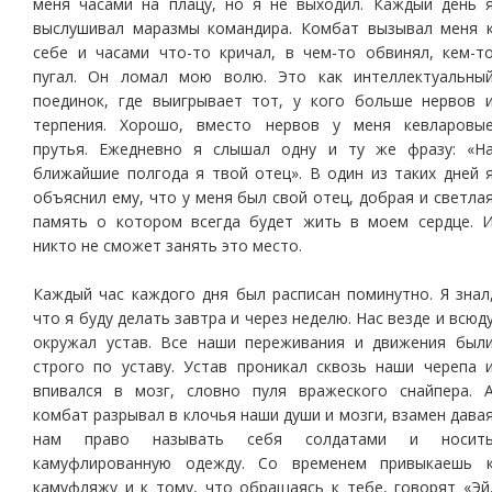
меня часами на плацу, но я не выходил. Каждый день 
выслушивал маразмы командира. Комбат вызывал меня 
себе и часами что-то кричал, в чем-то обвинял, кем-т
пугал. Он ломал мою волю. Это как интеллектуальны
поединок, где выигрывает тот, у кого больше нервов 
терпения. Хорошо, вместо нервов у меня кевларовы
прутья. Ежедневно я слышал одну и ту же фразу: «Н
ближайшие полгода я твой отец». В один из таких дней 
объяснил ему, что у меня был свой отец, добрая и светла
память о котором всегда будет жить в моем сердце. 
никто не сможет занять это место.
Каждый час каждого дня был расписан поминутно. Я знал
что я буду делать завтра и через неделю. Нас везде и всюд
окружал устав. Все наши переживания и движения был
строго по уставу. Устав проникал сквозь наши черепа 
впивался в мозг, словно пуля вражеского снайпера. 
комбат разрывал в клочья наши души и мозги, взамен дава
нам право называть себя солдатами и носит
камуфлированную одежду. Со временем привыкаешь 
камуфляжу и к тому, что обращаясь к тебе, говорят «Эй