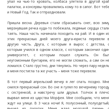
упал на чью-то кровать, колбаса улетела в другой кра
палатки, а консервы провалились кому-то в сапог. Вот теб
и Новый Год. Так и отпраздновали.
Пришла весна. Деревья стали сбрасывать снег, всю зим
мерзнувшая речка куда-то побежала, ледяные сердца стал
таять. Наша часть начинала походить на рай. И в один и
этих прекрасных дней моего друга-юриста перевели 
другую часть. Друга, с которым я вырос с детства, 
которым учился в одном классе, с которым закончил оди
университет, с которым пошел служить. Он бы
неугомонным бунтарем, его не могли сломать, а сам он н
ломался. Стало грустно, дни тянулись. Но через пару недел
и меня постигла та же участь – меня тоже перевели.
В тот первый апрельский вечер я лег спать поздно. Мн
снился прекрасный сон. Во сне я гулял по вечернему город
с сестренкой, а навстречу шли друзья. Толчок в плеч
вырвал меня из царства Морфея. Мне сообщили, что мен
ждут на улице. В 3 часа ночи! Я, полусонный, полуодетый
вышел из палатки. Меня ждал молодой парень 