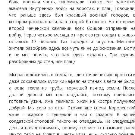
была военная часть, напоминали только еле заметна
эмблема Внутренних войск на воротах, и плац. Говорили
что раньше здесь был красивый военный городок, 
котором располагался наш второй батальон. Но во врем
второй чеченской кампании всех бойцов отправили н
войну. Через четыре месяца от трех сотен солдат в живы
осталось 17 человек. Так городок и опустел. Местны
жители разобрали здесь все чуть ли не до основания. Вот 
и не мог понять, что нам здесь охранять. Три здания
разобранных до стен, или плац?
Мы расположились в комнате, где стояли четыре кровати 
даже сохранились кусочки кафеля на стенах. Света не было
а вода текла из трубы, торчащей из-под земли. Посл
долгой дороги мы проголодались, поэтому принялис
готовить ужин. Уже темнело. Ужин на костре получилс
добрый. Мы сели за стол. Стояли две свечи. Королевски
ужин – жаркое с тушенкой и чай с сахаром! В наше
солдатской столовой такого не отведаешь. На следующи
день я начал понимать, почему это место называли раем
Никто тебя не будит в шесть утра, ешь, сколько хочешь