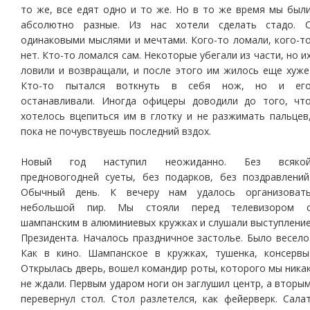
то же, все едят одно и то же. Но в то же время мы был
абсолютно разные. Из нас хотели сделать стадо. 
одинаковыми мыслями и мечтами. Кого-то ломали, кого-т
нет. Кто-то ломался сам. Некоторые убегали из части, но и
ловили и возвращали, и после этого им жилось еще хуже
Кто-то пытался воткнуть в себя нож, но и ег
останавливали. Иногда офицеры доводили до того, чт
хотелось вцепиться им в глотку и не разжимать пальцев
пока не почувствуешь последний вздох.
Новый год наступил неожиданно. Без всяко
предновогодней суеты, без подарков, без поздравлений
Обычный день. К вечеру нам удалось организоват
небольшой пир. Мы стояли перед телевизором 
шампанским в алюминиевых кружках и слушали выступлени
Президента. Началось праздничное застолье. Было весело
Как в кино. Шампанское в кружках, тушенка, консервы
Открылась дверь, вошел командир роты, которого мы ника
не ждали. Первым ударом ноги он заглушил центр, а вторы
перевернул стол. Стол разлетелся, как фейерверк. Сала