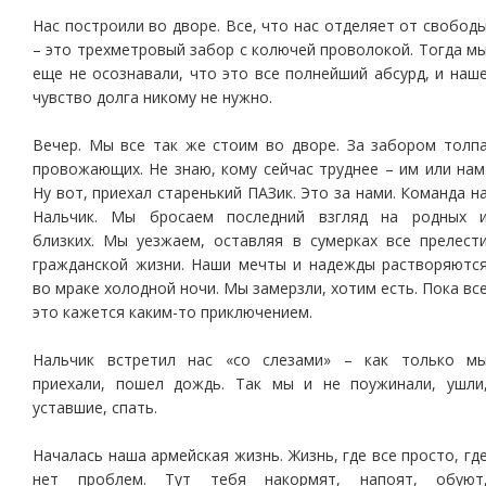
Нас построили во дворе. Все, что нас отделяет от свобод
– это трехметровый забор с колючей проволокой. Тогда м
еще не осознавали, что это все полнейший абсурд, и наш
чувство долга никому не нужно.
Вечер. Мы все так же стоим во дворе. За забором толп
провожающих. Не знаю, кому сейчас труднее – им или нам
Ну вот, приехал старенький ПАЗик. Это за нами. Команда н
Нальчик. Мы бросаем последний взгляд на родных 
близких. Мы уезжаем, оставляя в сумерках все прелест
гражданской жизни. Наши мечты и надежды растворяютс
во мраке холодной ночи. Мы замерзли, хотим есть. Пока вс
это кажется каким-то приключением.
Нальчик встретил нас «со слезами» – как только м
приехали, пошел дождь. Так мы и не поужинали, ушли
уставшие, спать.
Началась наша армейская жизнь. Жизнь, где все просто, гд
нет проблем. Тут тебя накормят, напоят, обуют