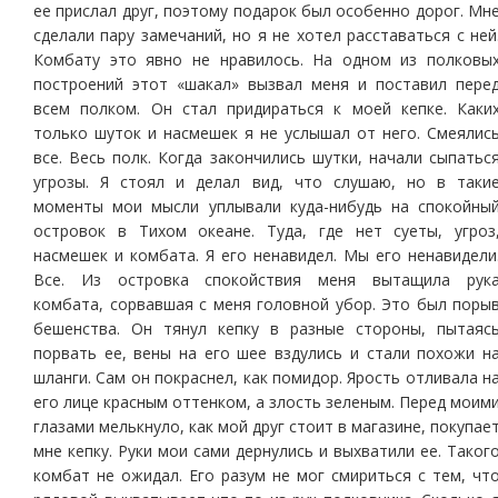
ее прислал друг, поэтому подарок был особенно дорог. Мн
сделали пару замечаний, но я не хотел расставаться с ней
Комбату это явно не нравилось. На одном из полковы
построений этот «шакал» вызвал меня и поставил пере
всем полком. Он стал придираться к моей кепке. Каки
только шуток и насмешек я не услышал от него. Смеялис
все. Весь полк. Когда закончились шутки, начали сыпатьс
угрозы. Я стоял и делал вид, что слушаю, но в таки
моменты мои мысли уплывали куда-нибудь на спокойны
островок в Тихом океане. Туда, где нет суеты, угроз
насмешек и комбата. Я его ненавидел. Мы его ненавидели
Все. Из островка спокойствия меня вытащила рук
комбата, сорвавшая с меня головной убор. Это был поры
бешенства. Он тянул кепку в разные стороны, пытаяс
порвать ее, вены на его шее вздулись и стали похожи н
шланги. Сам он покраснел, как помидор. Ярость отливала н
его лице красным оттенком, а злость зеленым. Перед моим
глазами мелькнуло, как мой друг стоит в магазине, покупае
мне кепку. Руки мои сами дернулись и выхватили ее. Таког
комбат не ожидал. Его разум не мог смириться с тем, чт