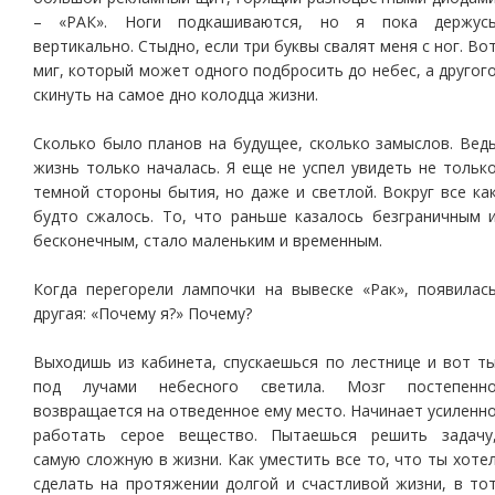
– «РАК». Ноги подкашиваются, но я пока держус
вертикально. Стыдно, если три буквы свалят меня с ног. Во
миг, который может одного подбросить до небес, а другог
скинуть на самое дно колодца жизни.
Сколько было планов на будущее, сколько замыслов. Вед
жизнь только началась. Я еще не успел увидеть не тольк
темной стороны бытия, но даже и светлой. Вокруг все ка
будто сжалось. То, что раньше казалось безграничным 
бесконечным, стало маленьким и временным.
Когда перегорели лампочки на вывеске «Рак», появилас
другая: «Почему я?» Почему?
Выходишь из кабинета, спускаешься по лестнице и вот т
под лучами небесного светила. Мозг постепенн
возвращается на отведенное ему место. Начинает усиленн
работать серое вещество. Пытаешься решить задачу
самую сложную в жизни. Как уместить все то, что ты хоте
сделать на протяжении долгой и счастливой жизни, в то