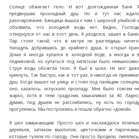
Солнце обжигает тело. И вот долгожданная баня. 
предвкушаю прохладный душ. Но и тут нас ждал
разочарование. Банщица вышла к нам с широкой улыбкой 
объявила, что холодной воды нет. Видно, Господ
отвернулся от нас в этот день. Я разделся, зашел в баню
Пар стоял такой, что в метре не разглядишь ничего
Наощупь добравшись до крайнего душа, я открыл кран
Дома я иногда купался в холодной воде, а иногда и 
ледниковой, но купаться под кипятком было невыносимо
Струя воды обожгла тело. Я был в шоке. Не мог даж
крикнуть. Так быстро, как в тот раз, я никогда не принима
душ. Когда вышел на улицу и стоял под палящим солнцем
оно, казалось, испускало прохладу. Мне было совсем н
жарко, хотя в тени градусник зашкаливал за 40. Ладно
думаю, под душем не расслабились, ну хоть по город
прогулялись. Мы построились и пошли обратно «домой».
Я шел замыкающим. Просто шел и наслаждался зелень
деревьев, запахом выхлопов, цветочками и парочками
которые гуляли по городу. Они просто бродили, смеялись