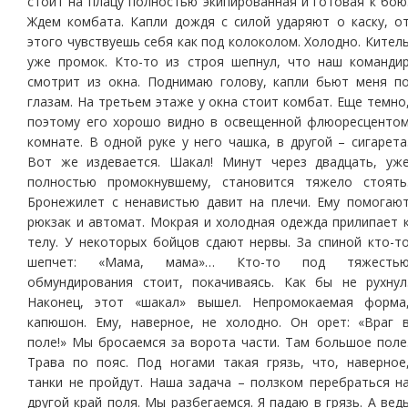
стоит на плацу полностью экипированная и готовая к бою
Ждем комбата. Капли дождя с силой ударяют о каску, о
этого чувствуешь себя как под колоколом. Холодно. Кител
уже промок. Кто-то из строя шепнул, что наш команди
смотрит из окна. Поднимаю голову, капли бьют меня п
глазам. На третьем этаже у окна стоит комбат. Еще темно
поэтому его хорошо видно в освещенной флюоресценто
комнате. В одной руке у него чашка, в другой – сигарета
Вот же издевается. Шакал! Минут через двадцать, уж
полностью промокнувшему, становится тяжело стоять
Бронежилет с ненавистью давит на плечи. Ему помогаю
рюкзак и автомат. Мокрая и холодная одежда прилипает 
телу. У некоторых бойцов сдают нервы. За спиной кто-т
шепчет: «Мама, мама»… Кто-то под тяжесть
обмундирования стоит, покачиваясь. Как бы не рухнул
Наконец, этот «шакал» вышел. Непромокаемая форма
капюшон. Ему, наверное, не холодно. Он орет: «Враг 
поле!» Мы бросаемся за ворота части. Там большое поле
Трава по пояс. Под ногами такая грязь, что, наверное
танки не пройдут. Наша задача – ползком перебраться н
другой край поля. Мы разбегаемся. Я падаю в грязь. А вед