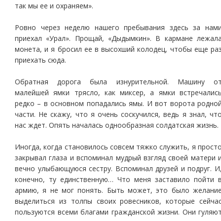
так мы ее и охраняем».
Ровно через неделю нашего пребывания здесь за нам
приехал «Урал». Прощай, «Дыдымкин». В кармане лежал
монета, и я бросил ее в высохший колодец, чтобы еще ра
приехать сюда.
Обратная дорога была изнурительной. Машину о
малейшей ямки трясло, как миксер, а ямки встречалис
редко – в основном попадались ямы. И вот ворота родно
части. Не скажу, что я очень соскучился, ведь я знал, чт
нас ждет. Опять началась однообразная солдатская жизнь.
Иногда, когда становилось совсем тяжко служить, я прост
закрывал глаза и вспоминал мудрый взгляд своей матери 
вечно улыбающуюся сестру. Вспоминал друзей и подруг. И
конечно, ту единственную… Что меня заставило пойти 
армию, я не мог понять. Быть может, это было желани
выделиться из толпы своих ровесников, которые сейча
пользуются всеми благами гражданской жизни. Они гуляю