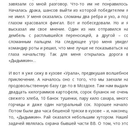
завязали со мной разговор. Что-то им не понравилось
Началась драка, шансов выйти из которой победителем 
не имел. У меня оказались сломаны два ребра и ухо, а по
глазом красовался фингал. Вот и побеседовали. Но и 
высказал им свое мнение. Один из них отправился н
дембель с расплывшейся переносицей, а другой – с
сломанным пальцем. На следующее утро меня увиде
командир роты и решил, что мне лучше не показываться н
глаза начальству. Так для меня открылась дорога 
«Дыдымкин»…
И вот я уже сижу в кузове «Урала», предвкушая волшебно
приключение. А началось оно с того, что мы заехали н
продовольственную базу где-то в Моздоке. Там нам выдал
двадцать килограммов картофеля, сорок буханок не очен
свежего хлеба, 10 банок тушенки, пару кило сахара, мног
горчицы и даже один натуральный сок. Хорошее начало
Потом были два часа бешеной тряски в кузове – и, наконец
то, «Дыдымкин». Рай оказался небольшим хутором. Наше
задачей являлась охрана бывшей части ВВ. О том, что эт