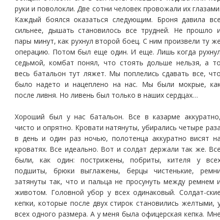
руки и поволокли. Две сотни человек провожали их глазами
Каждый боялся оказаться следующим. Броня давила вс
сильнее, дышать становилось все трудней. Не прошло 
пары минут, как рухнул второй боец. С ним произвели ту ж
операцию. Потом был еще один. И еще. Лишь когда рухну
седьмой, комбат понял, что стоять дольше нельзя, а т
весь батальон тут ляжет. Мы поплелись сдавать все, чт
было надето и нацеплено на нас. Мы были мокрые, ка
после ливня. Но ливень был только в наших сердцах…
Хороший был у нас батальон. Все в казарме аккуратно
чисто и опрятно. Кровати натянуты, убирались четыре раз
в день и один раз ночью, полотенца аккуратно висят н
кроватях. Все идеально. Вот и солдат держали так же. Вс
были, как один: пострижены, побриты, кителя у все
подшиты, брюки выглажены, берцы чистенькие, ремн
затянуты так, что и пальца не просунуть между ремнем 
животом. Головной убор у всех одинаковый. Солдат-ски
кепки, которые после двух стирок становились желтыми, 
всех одного размера. А у меня была офицерская кепка. Мн