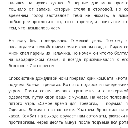
валялся на чужих кухнях. В первые дни меня прост
тошнило от запаха, который стоял в столовой. Но с
временем голод заставляет тебя не нюхать, а лиш
побыстрее проглотить то, что в тарелке, и запить все эт
тем, что называлось чаем.
На носу был понедельник. Тяжелый день. Поэтому 
наслаждался спокойствием ночи и храпом солдат. Рядом с
мной спал парень из Нальчика. По ночам он что-то болта
на кабардинском языке, я всегда прислушивался к ег
болтовне. С интересом.
Спокойствие дождливой ночи прервал крик комбата: «Рота
подъем! Боевая тревога». Вот это подарок в понедельни
утром. Почти сотня человек срывается и с истерико
одевается, путая свои вещи с чужими. На часах половин
пятого утра. «Самое время для тревоги», – подумал я
Оделись. Бежим на этаж ниже. Хватаем бронежилеты 
каски. Комбат на выходе вручает нам автоматы, рюкзаки 
противогазы. Через десять минут после подъема вся рот