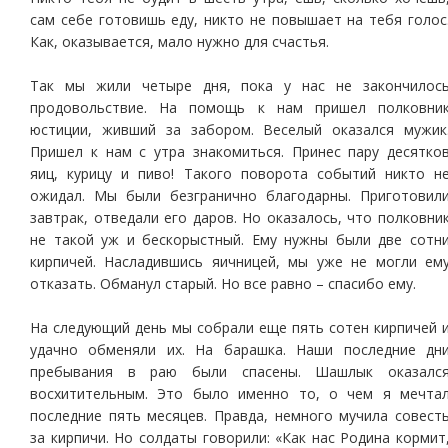
сам себе готовишь еду, никто не повышает на тебя голос
Как, оказывается, мало нужно для счастья.
Так мы жили четыре дня, пока у нас не закончилос
продовольствие. На помощь к нам пришел полковни
юстиции, живший за забором. Веселый оказался мужик
Пришел к нам с утра знакомиться. Принес пару десятко
яиц, курицу и пиво! Такого поворота событий никто н
ожидал. Мы были безгранично благодарны. Приготовил
завтрак, отведали его даров. Но оказалось, что полковни
не такой уж и бескорыстный. Ему нужны были две сотн
кирпичей. Насладившись яичницей, мы уже не могли ем
отказать. Обманул старый. Но все равно – спасибо ему.
На следующий день мы собрали еще пять сотен кирпичей 
удачно обменяли их. На барашка. Наши последние дн
пребывания в раю были спасены. Шашлык оказалс
восхитительным. Это было именно то, о чем я мечта
последние пять месяцев. Правда, немного мучила совест
за кирпичи. Но солдаты говорили: «Как нас Родина кормит