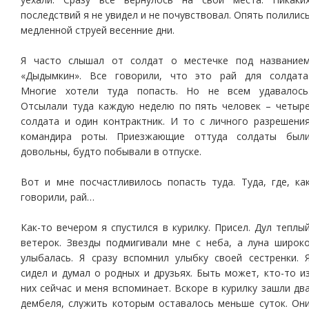
последствий я не увидел и не почувствовал. Опять полилис
медленной струей весенние дни.
Я часто слышал от солдат о местечке под название
«Дыдымкин». Все говорили, что это рай для солдата
Многие хотели туда попасть. Но не всем удавалось
Отсылали туда каждую неделю по пять человек – четыр
солдата и один контрактник. И то с личного разрешени
командира роты. Приезжающие оттуда солдаты был
довольны, будто побывали в отпуске.
Вот и мне посчастливилось попасть туда. Туда, где, ка
говорили, рай…
Как-то вечером я спустился в курилку. Присел. Дул теплы
ветерок. Звезды подмигивали мне с неба, а луна широк
улыбалась. Я сразу вспомнил улыбку своей сестренки. 
сидел и думал о родных и друзьях. Быть может, кто-то и
них сейчас и меня вспоминает. Вскоре в курилку зашли дв
дембеля, служить которым оставалось меньше суток. Он