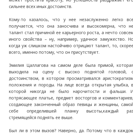
сильнее всех иных достоинств.
Кому-то казалось, что у нее незаслуженно легко вс
получается, что она заносчива и высокомерна, что н
талант стал причиной ее карьерного роста, а нечто совсе
иного свойства – ну, например, удачное замужество. Н
когда уж слишком настойчиво отрицают талант, то, скоре
всего, именно потому, что он присутствует.
Эмилия Цаллагова на самом деле была примой, котора
выходила на сцену с высоко поднятой головой, 
достоинством, в котором просматривался аристократиз
положения и породы. На лице всегда открытая улыбка, 
которой никогда не было нарочитости и фальши. 
потрясающее платье, предмет восторгов и комментариев
создающее законченный образ певицы и женщины, само
себе определившей планку высоты,каждый ра
стремящейся поднять ее выше.
Был ли в этом вызов? Наверно, да. Потому что в каждо