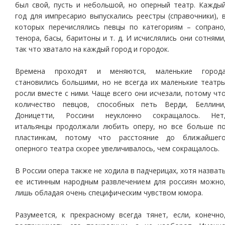
был свой, пусть и небольшой, но оперный театр. Кажды
год для импресарио выпускались реестры (справочники), 
которых перечислялись певцы по категориям – сопрано
тенора, басы, баритоны и т. д. И исчислялись они сотнями
так что хватало на каждый город и городок.
Времена проходят и меняются, маленькие город
становились большими, но не всегда их маленькие театр
росли вместе с ними. Чаще всего они исчезали, потому чт
количество певцов, способных петь Верди, Беллини
Доницетти, Россини неуклонно сокращалось. Нет
итальянцы продолжали любить оперу, но все больше п
пластинкам, потому что расстояние до ближайшег
оперного театра скорее увеличивалось, чем сокращалось.
В России опера также не ходила в падчерицах, хотя назват
ее истинным народным развлечением для россиян можно
лишь обладая очень специфическим чувством юмора.
Разумеется, к прекрасному всегда тянет, если, конечно