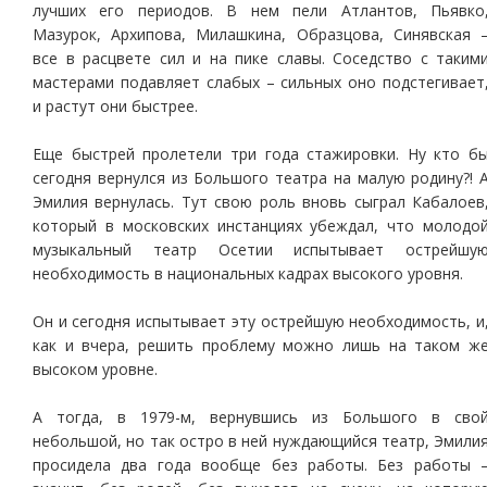
лучших его периодов. В нем пели Атлантов, Пьявко
Мазурок, Архипова, Милашкина, Образцова, Синявская 
все в расцвете сил и на пике славы. Соседство с таким
мастерами подавляет слабых – сильных оно подстегивает
и растут они быстрее.
Еще быстрей пролетели три года стажировки. Ну кто б
сегодня вернулся из Большого театра на малую родину?! 
Эмилия вернулась. Тут свою роль вновь сыграл Кабалоев
который в московских инстанциях убеждал, что молодо
музыкальный театр Осетии испытывает острейшу
необходимость в национальных кадрах высокого уровня.
Он и сегодня испытывает эту острейшую необходимость, и
как и вчера, решить проблему можно лишь на таком ж
высоком уровне.
А тогда, в 1979-м, вернувшись из Большого в сво
небольшой, но так остро в ней нуждающийся театр, Эмили
просидела два года вообще без работы. Без работы 