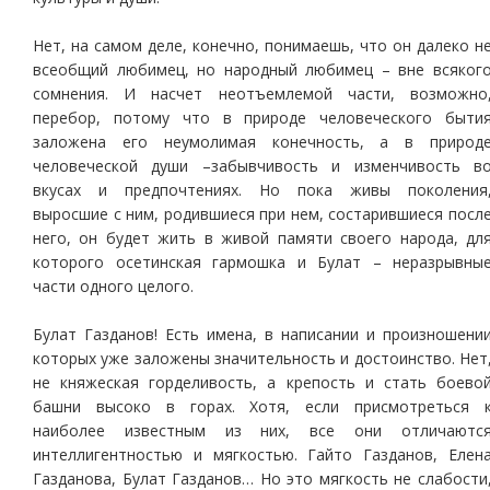
Нет, на самом деле, конечно, понимаешь, что он далеко н
всеобщий любимец, но народный любимец – вне всяког
сомнения. И насчет неотъемлемой части, возможно
перебор, потому что в природе человеческого быти
заложена его неумолимая конечность, а в природ
человеческой души –забывчивость и изменчивость в
вкусах и предпочтениях. Но пока живы поколения
выросшие с ним, родившиеся при нем, состарившиеся посл
него, он будет жить в живой памяти своего народа, дл
которого осетинская гармошка и Булат – неразрывны
части одного целого.
Булат Газданов! Есть имена, в написании и произношени
которых уже заложены значительность и достоинство. Нет
не княжеская горделивость, а крепость и стать боево
башни высоко в горах. Хотя, если присмотреться 
наиболее известным из них, все они отличаютс
интеллигентностью и мягкостью. Гайто Газданов, Елен
Газданова, Булат Газданов… Но это мягкость не слабости