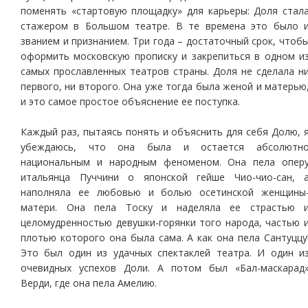
поменять «стартовую площадку» для карьеры: Доля стал
стажером в Большом театре. В те времена это было 
званием и признанием. Три года – достаточный срок, чтоб
оформить московскую прописку и закрепиться в одном и
самых прославленных театров страны. Доля не сделала н
первого, ни второго. Она уже тогда была женой и матерью
и это самое простое объяснение ее поступка.
Каждый раз, пытаясь понять и объяснить для себя Долю, 
убеждаюсь, что она была и остается абсолютн
национальным и народным феноменом. Она пела опер
итальянца Пуччини о японской гейше Чио-чио-сан, 
наполняла ее любовью и болью осетинской женщины
матери. Она пела Тоску и наделяла ее страстью 
целомудренностью девушки-горянки того народа, частью 
плотью которого она была сама. А как она пела Сантуццу
Это был один из удачных спектаклей театра. И один и
очевидных успехов Доли. А потом был «Бал-маскарад
Верди, где она пела Амелию.