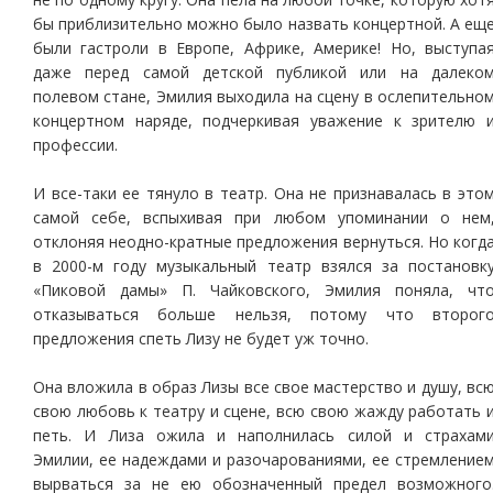
бы приблизительно можно было назвать концертной. А ещ
были гастроли в Европе, Африке, Америке! Но, выступа
даже перед самой детской публикой или на далеко
полевом стане, Эмилия выходила на сцену в ослепительно
концертном наряде, подчеркивая уважение к зрителю 
профессии.
И все-таки ее тянуло в театр. Она не признавалась в это
самой себе, вспыхивая при любом упоминании о нем
отклоняя неодно-кратные предложения вернуться. Но когд
в 2000-м году музыкальный театр взялся за постановк
«Пиковой дамы» П. Чайковского, Эмилия поняла, чт
отказываться больше нельзя, потому что второг
предложения спеть Лизу не будет уж точно.
Она вложила в образ Лизы все свое мастерство и душу, вс
свою любовь к театру и сцене, всю свою жажду работать 
петь. И Лиза ожила и наполнилась силой и страхам
Эмилии, ее надеждами и разочарованиями, ее стремление
вырваться за не ею обозначенный предел возможного