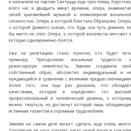
и назначили на партию Сантуццы еще трех певиц. Короткая
всего час и двадцать минут времени, опера, знаменита
своей красивейшей музыкой и неимоверной вокально
сложностью. Опера, в которой блистала Образцова. Опера
о которой Доминго сказал, что будь она чуть длиннее, е
бы никто не спел. Опера, о которой вокалисты мечтают 
которую одновременно боятся.
Уже на репетициях стало понятно, кто будет пет
премьеру. Преодолевая вокальные трудности 
режиссерскую невнятность, Эмилия создавала сво
собственный образ, абсолютно индивидуальный и н
нуждающийся в сравнении с великими предшественницами
Более того, она еще раз доказала, что обладае
качествами, которые и определяют тот высоки
профессиональный и человеческий уровень, к котором
можно тянуться, но достигнут который лишь обладающи
истинным талантом и огромным трудолюбием.
Эмилия на самом деле может сделать еще очень много
Торопящие ее уход торопят закат целой эпохи в культур