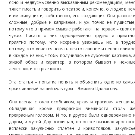
ясно и недвусмысленно высказанным рекомендациям, мен
тянет писать и говорить о театре и, конечно, о людях в не
и им живущих и, собственно, его создающих. Они разные 
сложные, добрые и капризные, и уж точно не пушистые
потому что в прямом смысле работают на нервах – своих 
чужих. Писать о них одновременно трудно и приятно
приятно потому, что искренне уважаешь их, а трудн
потому, что хочется понять нечто главное и неповторимо
в каждом из них, чтобы получилась не лубочная картинка, 
живой образ и характер, в котором бывают и нежны
лепестки, и острые шипы.
Эта статья – попытка понять и объяснить одно из самы
ярких явлений нашей культуры – Эмилию Цаллагову.
Она всегда стояла особняком, яркая и красивая женщина
обладавшая кроме прекрасной внешности столь ж
прекрасным голосом. И то, и другое были одновременно 
даром, и мукой. Дар восхищал, но он же вызывал яростны
всплески закулисных сплетен и кривотолков. Закулись
может простить красоту, но успешность раздражает ег