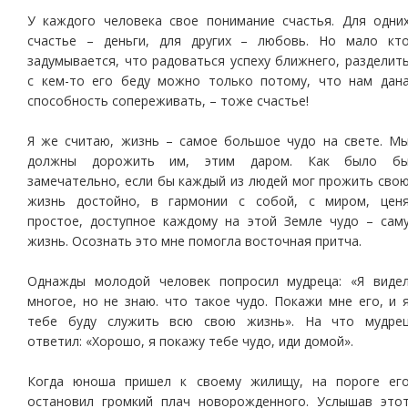
У каждого человека свое понимание счастья. Для одни
счастье – деньги, для других – любовь. Но мало кт
задумывается, что радоваться успеху ближнего, разделит
с кем-то его беду можно только потому, что нам дан
способность сопереживать, – тоже счастье!
Я же считаю, жизнь – самое большое чудо на свете. М
должны дорожить им, этим даром. Как было б
замечательно, если бы каждый из людей мог прожить сво
жизнь достойно, в гармонии с собой, с миром, цен
простое, доступное каждому на этой Земле чудо – сам
жизнь. Осознать это мне помогла восточная притча.
Однажды молодой человек попросил мудреца: «Я виде
многое, но не знаю. что такое чудо. Покажи мне его, и 
тебе буду служить всю свою жизнь». На что мудре
ответил: «Хорошо, я покажу тебе чудо, иди домой».
Когда юноша пришел к своему жилищу, на пороге ег
остановил громкий плач новорожденного. Услышав это