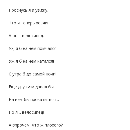
Проснусь я и увижу,
Что я теперь хозяин,
А он – велосипед.
Ух, я б на нем помчался!
Уж я б на нем катался!
С утра б до самой ночи!
Еще друзьям давал бы
На нем бы прокатиться…
Но я… велосипед!
А впрочем, что ж плохого?