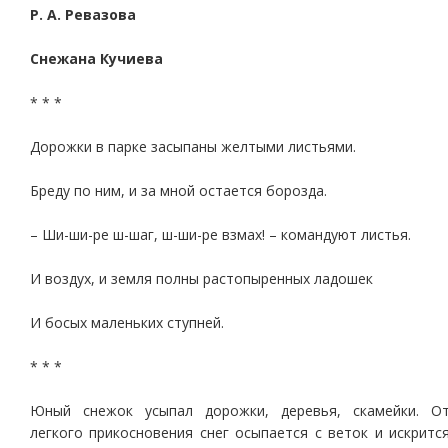
Р. А. Ревазова
Снежана Кучиева
* * *
Дорожки в парке засыпаны желтыми листьями.
Бреду по ним, и за мной остается борозда.
– Ши-ши-ре ш-шаг, ш-ши-ре взмах! – командуют листья.
И воздух, и земля полны растопыренных ладошек
И босых маленьких ступней.
* * *
Юный снежок усыпал дорожки, деревья, скамейки. О
легкого прикосновения снег осыпается с веток и искритс