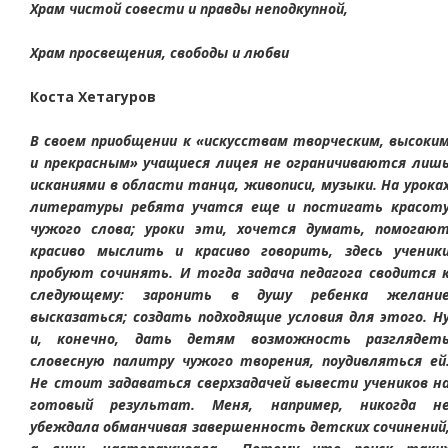
Храм чистой совести и правды неподкупной,
Храм просвещения, свободы и любви
Коста Хетагуров
В своем приобщении к «искусствам творческим, высоки
и прекрасным» учащиеся лицея не ограничиваются лиш
исканиями в области танца, живописи, музыки. На урока
литературы ребята учатся еще и постигать красот
чужого слова; уроки эти, хочется думать, помогаю
красиво мыслить и красиво говорить, здесь ученик
пробуют сочинять. И тогда задача педагога сводится 
следующему: заронить в душу ребенка желани
высказаться; создать подходящие условия для этого. Н
и, конечно, дать детям возможность разглядет
словесную палитру чужого творения, поудивляться ей
Не стоит задаваться сверхзадачей вывести учеников н
готовый результат. Меня, например, никогда н
убеждала обманчивая завершенность детских сочинений