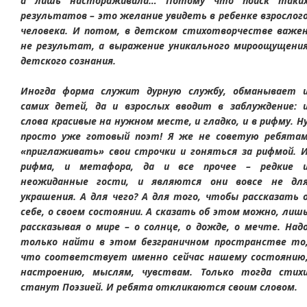
а лишь настораживала… Потому что поиск таки
результатов – это желание увидеть в ребенке взрослог
человека. И потом, в детском стихотворчестве важе
не результат, а выражение уникального мироощущени
детского сознания.
Иногда форма служит дурную службу, обманывает 
самих детей, да и взрослых вводит в заблуждение: 
слова красивые на нужном месте, и гладко, и в рифму. Н
просто уже готовый поэт! Я же не советую ребята
«приглаживать» свои строчки и гоняться за рифмой. 
рифма, и метафора, да и все прочее – редкие 
неожиданные гости, и являются они вовсе не дл
украшения. А для чего? А для того, чтобы рассказать 
себе, о своем состоянии. А сказать об этом можно, лиш
рассказывая о мире – о солнце, о дожде, о мечте. Над
только найти в этом безграничном пространстве то
что соответствует именно сейчас нашему состоянию
настроению, мыслям, чувствам. Только тогда стих
станут Поэзией. И ребята откликаются своим словом.