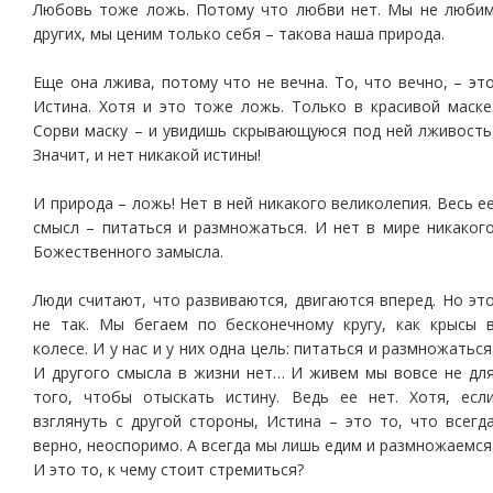
Любовь тоже ложь. Потому что любви нет. Мы не люби
других, мы ценим только себя – такова наша природа.
Еще она лжива, потому что не вечна. То, что вечно, – эт
Истина. Хотя и это тоже ложь. Только в красивой маске
Сорви маску – и увидишь скрывающуюся под ней лживость
Значит, и нет никакой истины!
И природа – ложь! Нет в ней никакого великолепия. Весь е
смысл – питаться и размножаться. И нет в мире никаког
Божественного замысла.
Люди считают, что развиваются, двигаются вперед. Но эт
не так. Мы бегаем по бесконечному кругу, как крысы 
колесе. И у нас и у них одна цель: питаться и размножаться
И другого смысла в жизни нет… И живем мы вовсе не дл
того, чтобы отыскать истину. Ведь ее нет. Хотя, есл
взглянуть с другой стороны, Истина – это то, что всегд
верно, неоспоримо. А всегда мы лишь едим и размножаемся
И это то, к чему стоит стремиться?