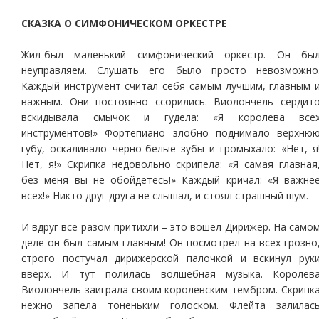
СКАЗКА О СИМФОНИЧЕСКОМ ОРКЕСТРЕ
Жил-был маленький симфонический оркестр. Он бы
неуправляем. Слушать его было просто невозможно
Каждый инструмент считал себя самым лучшим, главным 
важным. Они постоянно ссорились. Виолончель сердит
вскидывала смычок и гудела: «Я королева все
инструментов!» Фортепиано злобно поднимало верхню
губу, оскаливало черно-белые зубы и громыхало: «Нет, я
Нет, я!» Скрипка недовольно скрипела: «Я самая главная
без меня вы не обойдетесь!» Каждый кричал: «Я важне
всех!» Никто друг друга не слышал, и стоял страшный шум.
И вдруг все разом притихли – это вошел Дирижер. На само
деле он был самым главным! Он посмотрел на всех грозно
строго постучал дирижерской палочкой и вскинул рук
вверх. И тут полилась волшебная музыка. Королев
Виолончель заиграла своим королевским тембром. Скрипк
нежно запела тоненьким голоском. Флейта залилас