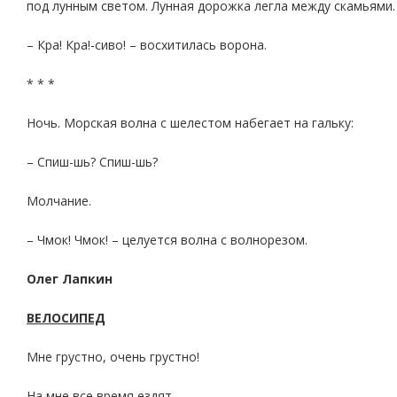
под лунным светом. Лунная дорожка легла между скамьями.
– Кра! Кра!-сиво! – восхитилась ворона.
* * *
Ночь. Морская волна с шелестом набегает на гальку:
– Спиш-шь? Спиш-шь?
Молчание.
– Чмок! Чмок! – целуется волна с волнорезом.
Олег Лапкин
ВЕЛОСИПЕД
Мне грустно, очень грустно!
На мне все время ездят,