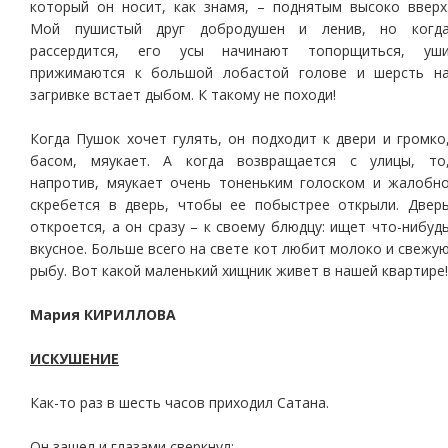
который он носит, как знамя, – поднятым высоко вверх
Мой пушистый друг добродушен и ленив, но когд
рассердится, его усы начинают топорщиться, уш
прижимаются к большой лобастой голове и шерсть н
загривке встает дыбом. К такому не походи!
Когда Пушок хочет гулять, он подходит к двери и громко
басом, мяукает. А когда возвращается с улицы, то
напротив, мяукает очень тоненьким голоском и жалобн
скребется в дверь, чтобы ее побыстрее открыли. Двер
откроется, а он сразу – к своему блюдцу: ищет что-нибуд
вкусное. Больше всего на свете кот любит молоко и свежу
рыбу. Вот какой маленький хищник живет в нашей квартире!
Мария КИРИЛЛОВА
ИСКУШЕНИЕ
Как-то раз в шесть часов приходил Сатана.
Он зашел и глазами сверкнул: