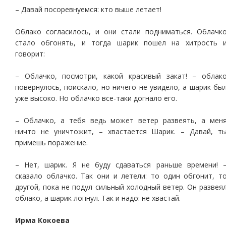
– Давай посоревнуемся: кто выше летает!
Облако согласилось, и они стали подниматься. Облачк
стало обгонять, и тогда шарик пошел на хитрость 
говорит:
– Облачко, посмотри, какой красивый закат! – облак
повернулось, поискало, но ничего не увидело, а шарик бы
уже высоко. Но облачко все-таки догнало его.
– Облачко, а тебя ведь может ветер развеять, а мен
ничто не уничтожит, – хвастается Шарик. – Давай, т
примешь поражение.
– Нет, шарик. Я не буду сдаваться раньше времени! 
сказало облачко. Так они и летели: то один обгонит, т
другой, пока не подул сильный холодный ветер. Он развея
облако, а шарик лопнул. Так и надо: не хвастай.
Ирма Кокоева