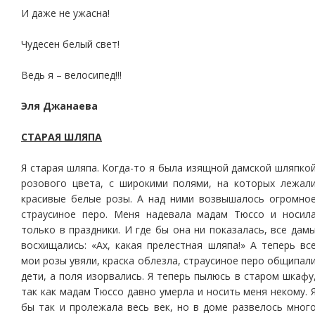
И даже не ужасна!
Чудесен белый свет!
Ведь я – велосипед!!!
Эля Джанаева
СТАРАЯ ШЛЯПА
Я старая шляпа. Когда-то я была изящной дамской шляпко
розового цвета, с широкими полями, на которых лежал
красивые белые розы. А над ними возвышалось огромно
страусиное перо. Меня надевала мадам Тюссо и носил
только в праздники. И где бы она ни показалась, все дам
восхищались: «Ах, какая прелестная шляпа!» А теперь вс
мои розы увяли, краска облезла, страусиное перо общипал
дети, а поля изорвались. Я теперь пылюсь в старом шкафу
так как мадам Тюссо давно умерла и носить меня некому. 
бы так и пролежала весь век, но в доме развелось мног