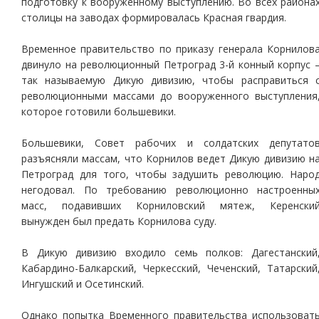
подготовку к вооруженному выступлению. Во всех района
столицы на заводах формировалась Красная гвардия.
Временное правительство по приказу генерала Корнилов
двинуло на революционный Петроград 3-й конный корпус 
так называемую Дикую дивизию, чтобы расправиться 
революционными массами до вооруженного выступления
которое готовили большевики.
Большевики, Совет рабочих и солдатских депутато
разъясняли массам, что Корнилов ведет Дикую дивизию н
Петроград для того, чтобы задушить революцию. Наро
негодовал. По требованию революционно настроенны
масс, подавивших Корниловский мятеж, Керенски
вынужден был предать Корнилова суду.
В Дикую дивизию входило семь полков: Дагестанский
Кабардино-Балкарский, Черкесский, Чеченский, Татарский
Ингушский и Осетинский.
Однако попытка Временного правительства использоват