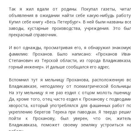
Так я жил вдали от родины. Покупал газеты, чита
объявления в ожидании найти себе какую-нибудь работу
Купил себе книгу «Весь Петербург». В ней были названы вс
заводы, кустарные производства, учреждения. Это бы
прекрасный справочник.
И вот однажды, просматривая его, я обнаружил знакому
фамилию: Проханов. Было написано: «Проханов Ива
Степанович из Терской области, из города Владикавказа
горный инженер». И дальше сообщался его адрес.
Вспомнил тут я мельницу Проханова, расположенную в
Владикавказе, неподалеку от психиатрической больницы
На эту мельницу я не раз ездил с отцом молоть пшеницу
Да, кроме того, отец часто ездил к Проханову с подводам
хвороста, который употреблялся для фашинных работ п
укреплению берегов Терека при паводках. Я твердо реши
пойти к Проханову, был уверен, что он, жител
Владикавказа, поможет своему земляку устроиться н