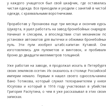
у каждого учащегося был свой шкафчик, где оставалас
чистая одежда. Все приходили и уходили с занятий в чисто
одежде, с крахмальными воротничками.
Проработав у Проханова еще три месяца и окончив курс
Шукерта, я ушел работать на завод бронебойных снарядов
Начинал я слесарем, а впоследствии стал механиком п
установке автоматов для вытечки и обжимки бронебойны
пуль. Эти пули изобрел штабс-капитан Кутавой. Он
изготовлялись для пулеметов и винтовок, и пробивал
броню до двадцати миллиметров толщиной.
Уже работая на заводе, я продолжал искать в Петербург
своих земляков-осетин. Их оказалось в столице Российско
империи немало. Первым я нашел своего односельчанин
Вано Тотикова, который служил телохранителем у княз
Юсупова и который в 1916 году участвовал в убийств
Григория Распутина, о чем я уже рассказывал в этих свои
записках.