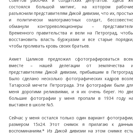
Советов рабочих и солдатских депутатов. Здесь ж
состоялся большой митинг, на котором рабочи
разъяснили представителям Дикой дивизии, что их, просты
и политически малограмотных солдат, бессовестн
обманули контрреволюционеры – представител
Временного правительства и вели на Петроград, чтоб
восстановить власть буржуазии и все старые порядки
чтобы проливать кровь своих братьев.
Ахмет Цаликов предложил сфотографироваться все
вместе – нашей делегации от землячества 
представителям Дикой дивизии, прибывшим в Петроград
Было сделано несколько фотографических кадров возл
Татарской мечети Петрограда. Эти фотографии были дл
меня дорогими реликвиями, и я их очень берег. Но дв
большие фотографии у меня пропали в 1934 году н
выставке в школе №5.
Сейчас у меня остался только один вариант фотографии
размером 15х24. Этот снимок я прилагаю к данны
воспоминаниям.* Из Дикой дивизии на этом снимке ест