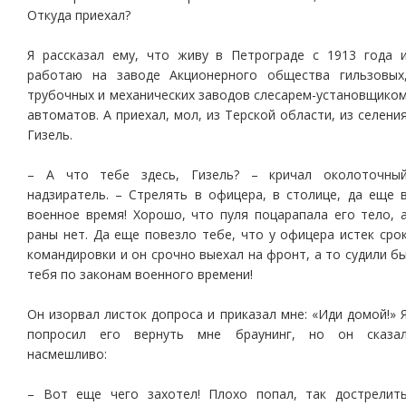
Откуда приехал?
Я рассказал ему, что живу в Петрограде с 1913 года 
работаю на заводе Акционерного общества гильзовых
трубочных и механических заводов слесарем-установщико
автоматов. А приехал, мол, из Терской области, из селени
Гизель.
– А что тебе здесь, Гизель? – кричал околоточны
надзиратель. – Стрелять в офицера, в столице, да еще 
военное время! Хорошо, что пуля поцарапала его тело, 
раны нет. Да еще повезло тебе, что у офицера истек сро
командировки и он срочно выехал на фронт, а то судили б
тебя по законам военного времени!
Он изорвал листок допроса и приказал мне: «Иди домой!» 
попросил его вернуть мне браунинг, но он сказа
насмешливо:
– Вот еще чего захотел! Плохо попал, так дострелит