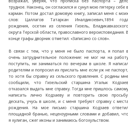
возражал, уверяя, что прописка без паспорта – дел
трудное. Наконец, он согласился и сунул мою пятерку себе 
карман. Потом достал домовую книгу, записал меня с мои
слов: Цаллагов Татаркан Иналдикоевич,1894 год
рождения, осетин из селения Гизель, Владикавказског
округа Терской области, православного вероисповедания. 
конце графы дворник отметил: «Записано со слов».
В связи с тем, что у меня не было паспорта, я попал 
очень затруднительное положение: не мог ни на работ
поступить, ни заниматься по вечерам в школе. Я написа
родителям и попросил их прислать мне если уж не паспорт
то хотя бы справку из сельского правления. С родины мн
сообщили, что Гизельский старшина Угалык Кодзае
отказался выдать мне справку. Тогда мне пришлось самом
написать лично Кодзаеву и повторить свою просьбу
дескать, учусь в школе, и с меня требуют справку с мест
рождения. На мое письмо старшина Кодзаев ответи
площадной бранью, нецензурными словами и добавил, чт
я хулиган, сжег иконы и занимаюсь богохульством.