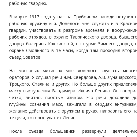
рабочую гвардию.
В марте 1917 года у нас на Трубочном заводе вступил 
рабочую дружину и я. Довелось мне служить и в Красно
гвардии, участвовать в разгроме арсенала и вооружени
рабочих отрядов, в охране Таврического дворца, бывшег
дворца балерины Кшесинской, в штурме Зимнего дворца, 
охране Смольного в те часы, когда там проходил второ
съезд Советов.
На массовых митингах мне довелось слушать многи
ораторов. Я слушал речи Я.М. Свердлова, А.В. Луначарского
Троцкого, Сталина и других. Но больше других привлекал
массу выступления Владимира Ильича Ленина. Он говори
четко, внятно, простым языком. Его речи доходили д
глубины сознания масс, зажигали в сердцах энтузиазм
желание действовать с оружием в руках, направить его н
те цели, которые укажет Ленин.
После съезда большевики развернули деятельну