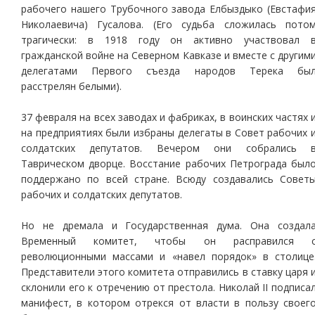
рабочего нашего Трубочного завода Елбыздыко (Евстафи
Николаевича) Гусалова. (Его судьба сложилась пото
трагически: в 1918 году он активно участвовал 
гражданской войне на Северном Кавказе и вместе с другим
делегатами Первого съезда народов Терека бы
расстрелян белыми).
37 февраля на всех заводах и фабриках, в воинских частях 
на предприятиях были избраны делегаты в Совет рабочих 
солдатских депутатов. Вечером они собрались 
Таврическом дворце. Восстание рабочих Петрограда был
поддержано по всей стране. Всюду создавались Совет
рабочих и солдатских депутатов.
Но не дремала и Государственная дума. Она создал
Временный комитет, чтобы он расправился 
революционными массами и «навел порядок» в столице
Представители этого комитета отправились в ставку царя 
склонили его к отречению от престола. Николай II подписа
манифест, в котором отрекся от власти в пользу своег