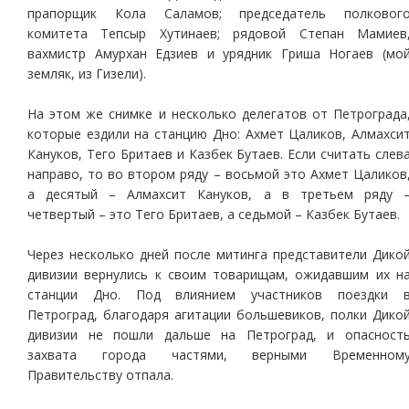
прапорщик Кола Саламов; председатель полковог
комитета Тепсыр Хутинаев; рядовой Степан Мамиев
вахмистр Амурхан Едзиев и урядник Гриша Ногаев (мо
земляк, из Гизели).
На этом же снимке и несколько делегатов от Петрограда
которые ездили на станцию Дно: Ахмет Цаликов, Алмахси
Кануков, Тего Бритаев и Казбек Бутаев. Если считать слев
направо, то во втором ряду – восьмой это Ахмет Цаликов
а десятый – Алмахсит Кануков, а в третьем ряду 
четвертый – это Тего Бритаев, а седьмой – Казбек Бутаев.
Через несколько дней после митинга представители Дико
дивизии вернулись к своим товарищам, ожидавшим их н
станции Дно. Под влиянием участников поездки 
Петроград, благодаря агитации большевиков, полки Дико
дивизии не пошли дальше на Петроград, и опасност
захвата города частями, верными Временном
Правительству отпала.