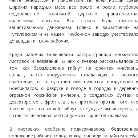
часть Белоруссии и Прибалтики. По всей России сред
широких народных масс все росло и росло глубоко
недовольство политикой царского правительства
правящими классами. Вся страна была охвачен
забастовочным движением. Только в забастовках н
Путиловском и на нашем Трубочном заводах участвовал
до двадцати тысяч рабочих.
Среди рабочих большевики распространяли множеств
листовок и воззваний. В них с гневом рассказывалось 
том, как бессмысленно гибнут на фронтах миллион
солдат, плохо вооруженных, страдающих от плохог
снабжения, от отсутствия или нехватки вооружения 
боеприпасов, о разрухе и голоде в городах и деревня
огромной Российской империи, о солдатских бунтах, 
дезертирстве с фронта в знак протеста против того, чт
тысячи простых людей гибнут за чуждые им интересы, 
сотни тысяч возвращаются домой с фронтов калеками.
В листовках особенно подчеркивалось бедственно
положение рабочих: голод, холод, очереди за пайком хлеба