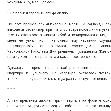
хочешь!? А ну, марш домой!
Я не посмел спросить его фамилию.
Но вот прошел приблизительно месяц. И однажды пр
выходе из своей квартиры я в упор встретился с ним и узна
его: высокого роста, лицом рябой. Я поздоровался с ним, о
меня не узнал, но я напомнил ему недавний случай
Разговорились, он оказался уроженцем станиц
Черноярской Николаем Дмитриевичем Гульдиевым. Жил о
на углу Большого проспекта и Каменноостровского.
Однажды во время февральской революции я зашел н
квартиру к Гульдиеву. Но квартира оказалась пустой
только на полу валялись книги да разные ненужные вещи.
* * *
А тем временем царская армия терпела на фронте одн
поражение за другим. Немецкие войска заняли всю Польшу