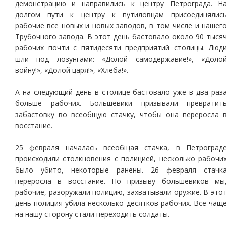
демонстрацию и направились к центру Петрограда. Н
долгом пути к центру к путиловцам присоединялис
рабочие все новых и новых заводов, в том числе и нашег
Трубочного завода. В этот день бастовало около 90 тыся
рабочих почти с пятидесяти предприятий столицы. Люд
шли под лозунгами: «Долой самодержавие!», «Доло
войну!», «Долой царя!», «Хлеба!».
А на следующий день в столице бастовало уже в два раз
больше рабочих. Большевики призывали превратит
забастовку во всеобщую стачку, чтобы она переросла 
восстание.
25 февраля началась всеобщая стачка, в Петроград
происходили столкновения с полицией, несколько рабочи
было убито, некоторые ранены. 26 февраля стачк
переросла в восстание. По призыву большевиков мы
рабочие, разоружали полицию, захватывали оружие. В это
день полиция убила несколько десятков рабочих. Все чащ
на нашу сторону стали переходить солдаты.