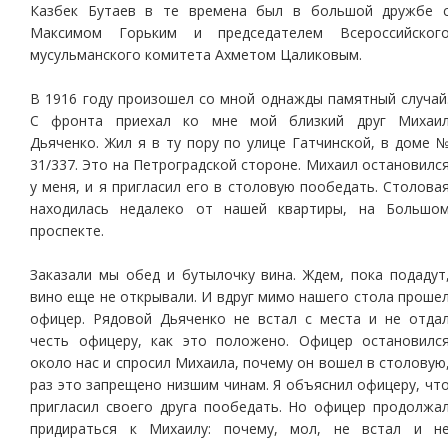
Казбек Бутаев в те времена был в большой дружбе 
Максимом Горьким и председателем Всероссийског
мусульманского комитета Ахметом Цаликовым.
В 1916 году произошел со мной однажды памятный случай
С фронта приехал ко мне мой близкий друг Михаи
Дьяченко. Жил я в ту пору по улице Гатчинской, в доме 
31/337. Это на Петроградской стороне. Михаил остановилс
у меня, и я пригласил его в столовую пообедать. Столова
находилась недалеко от нашей квартиры, на Большо
проспекте.
Заказали мы обед и бутылочку вина. Ждем, пока подадут
вино еще не открывали. И вдруг мимо нашего стола проше
офицер. Рядовой Дьяченко не встал с места и не отда
честь офицеру, как это положено. Офицер остановилс
около нас и спросил Михаила, почему он вошел в столовую
раз это запрещено низшим чинам. Я объяснил офицеру, чт
пригласил своего друга пообедать. Но офицер продолжа
придираться к Михаилу: почему, мол, не встал и н