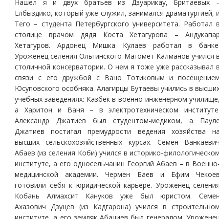
Нашел я и двух братьев из Дзуарикау, Бритаевых 
Елбыздико, который уже служил, занимался драматургией, 
Тего – студента Петербургского университета. Работал 
столице врачом дядя Коста Хетагурова – Андукапа
Хетагуров. Ардонец Мишка Кулаев работал в банке
Уроженец селения Ольгинского Магомет Калманов учился 
столичной консерватории. О нем я тоже уже рассказывал 
связи с его дружбой с Вано Тотиковым и посещение
Юсуповского особняка. Алагирцы Бутаевы учились в высши
учебных заведениях: Казбек в военно-инженерном училище
а Харитон и Ваня – в электротехническом институте
Александр Джатиев был студентом-медиком, а Паул
Джатиев постигал премудрости ведения хозяйства н
высших сельскохозяйственных курсах. Семен Ванкаеви
Абаев (из селения Коби) учился в историко-филологическо
институте, а его односельчанин Георгий Абаев – в Военно
медицинской академии. Чермен Баев и Ефим Чекое
готовили себя к юридической карьере. Уроженец селени
Кобань Алмахсит Кануков уже был юристом. Семе
Ахазович Дзуцев (из Кадгарона) учился в строительно
институте, а его земляк Абациев был генералом. Урожене