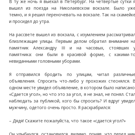
В ту же ночь я выехал в Петербург. На четвертые сутки 
вышел из поезда на Николаевском вокзале. Было уж
темно, и я решил переночевать на вокзале. Так на скамейк
и просидел до утра.
На рассвете вышел из вокзала, с изумлением рассматрива
близлежащие улицы. Первым делом обратил внимание н
памятник Александру III и на часовых, стоявших 
памятника: они были в красивой форме, с какими-т
невиданными головными уборами.
Я отправился бродить по улицам, читал различны
объявления. Спросить что-либо у прохожих стеснялся. 
одном месте увидел объявление, в котором было написано
«Сдается угол», но что это за угол, я не знал, не понял. Ста
наблюдать за публикой, кого бы спросить? И вдруг увиде
мужчину, одетого очень просто. Я расхрабрился:
– Дядя! Скажите пожалуйста, что такое «сдается угол?»
Он улыбнулся, остановился, видимо, поняв, что перед ни