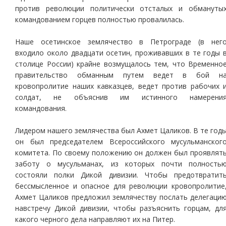
против революции политически отсталых и обмануты
командованием горцев полностью провалилась.
Наше осетинское землячество в Петрограде (в нег
входило около двадцати осетин, проживавших в те годы 
столице России) крайне возмущалось тем, что Временно
правительство обманным путем ведет в бой н
кровопролитие наших кавказцев, ведет против рабочих 
солдат, не объяснив им истинного намерени
командования.
Лидером нашего землячества был Ахмет Цаликов. В те год
он был председателем Всероссийского мусульманског
комитета. По своему положению он должен был проявлят
заботу о мусульманах, из которых почти полность
состояли полки Дикой дивизии. Чтобы предотвратит
бессмысленное и опасное для революции кровопролитие
Ахмет Цаликов предложил землячеству послать делегаци
навстречу Дикой дивизии, чтобы разъяснить горцам, дл
какого черного дела направляют их на Питер.