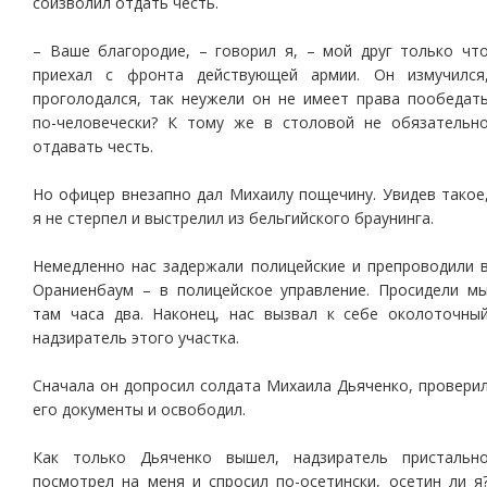
соизволил отдать честь.
– Ваше благородие, – говорил я, – мой друг только чт
приехал с фронта действующей армии. Он измучился
проголодался, так неужели он не имеет права пообедат
по-человечески? К тому же в столовой не обязательн
отдавать честь.
Но офицер внезапно дал Михаилу пощечину. Увидев такое
я не стерпел и выстрелил из бельгийского браунинга.
Немедленно нас задержали полицейские и препроводили 
Ораниенбаум – в полицейское управление. Просидели м
там часа два. Наконец, нас вызвал к себе околоточны
надзиратель этого участка.
Сначала он допросил солдата Михаила Дьяченко, провери
его документы и освободил.
Как только Дьяченко вышел, надзиратель пристальн
посмотрел на меня и спросил по-осетински, осетин ли я