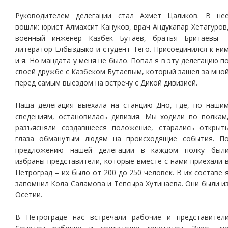
Руководителем делегации стал Ахмет Цаликов. В не
вошли: юрист Алмахсит Кануков, врач Андукапар Хетагуров
военный инженер Казбек Бутаев, братья Бритаевы 
литератор Елбыздыко и студент Тего. Присоединился к ни
и я. Но мандата у меня не было. Попал я в эту делегацию п
своей дружбе с Казбеком Бутаевым, который зашел за мно
перед самым выездом на встречу с Дикой дивизией.
Наша делегация выехала на станцию Дно, где, по наши
сведениям, остановилась дивизия. Мы ходили по полкам
разъясняли создавшееся положение, старались открыт
глаза обманутым людям на происходящие события. П
предложению нашей делегации в каждом полку был
избраны представители, которые вместе с нами приехали 
Петроград – их было от 200 до 250 человек. В их составе 
запомнил Кола Саламова и Тепсыра Хутинаева. Они были и
Осетии.
В Петрограде нас встречали рабочие и представител