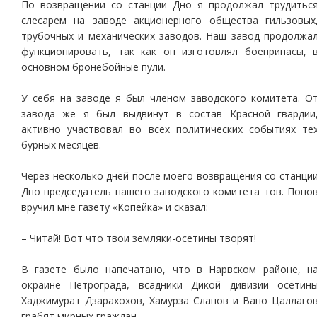
По возвращении со станции Дно я продолжал трудитьс
слесарем на заводе акционерного общества гильзовых
трубочных и механических заводов. Наш завод продолжа
функционировать, так как он изготовлял боеприпасы, 
основном бронебойные пули.
У себя на заводе я был членом заводского комитета. О
завода же я был выдвинут в состав Красной гвардии
активно участвовал во всех политических событиях те
бурных месяцев.
Через несколько дней после моего возвращения со станци
Дно председатель нашего заводского комитета тов. Попо
вручил мне газету «Копейка» и сказал:
– Читай! Вот что твои земляки-осетины творят!
В газете было напечатано, что в Нарвском районе, н
окраине Петрограда, всадники Дикой дивизии осетин
Хаджимурат Дзарахохов, Хамурза Сланов и Вано Цаллаго
грабят мирных граждан.