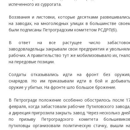
испеченного из суррогата.
Воззвания и листовки, которые десятками развешивалис
на заводах, на многолюдных улицах в большинстве свое
были подписаны Петроградским комитетом РСДРП(б).
В ответ на все растущее число забастово
заводовладельцы закрывали свои предприятия и увольнял
рабочих. А правительство тут же мобилизовывало их, гнал
на передовые позиции.
Солдаты отказывались идти на фронт без оружия
снарядов. Но им приказывали идти в бой и добыват
оружие у убитых. На фронте шло большое брожение.
В Петрограде положение особенно обострилось после 1
февраля, когда забастовали рабочие Путиловского завода
а дирекция пригрозила закрыть завод. Через несколько дне
по призыву Петроградского комитета большевико
путиловцы организовали политическую стачку, вышли н