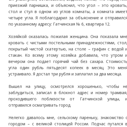
приезжий парнишка, и объяснил, что угол – это кровать
стол и стул в одном из углов комнаты, а комната имее
четыре угла. Я поблагодарил за объяснение и отправилс
по указанному адресу: Гатчинская № 6, квартира 12.
Хозяйкой оказалась пожилая женщина. Она показала мн
кровать с чистыми постельными принадлежностями, стол
покрытый чистой скатертью, на столе – графин с водой 
стакан. Ко всему этому хозяйка добавила, что утром 
вечером она подает горячий чай без сахара. Стоимост
угла один рубль пятьдесят копеек в месяц. Это мен
устраивало. Я достал три рубля и заплатил за два месяца.
Вышел на улицу, осмотрелся хорошенько, чтобы н
заблудиться, записал в блокнот адрес и номер трамвая
проходившего поблизости от Гатчинской улицы, 
отправился осматривать город.
Нелегко давалось мне, сельскому пареньку, знакомство 
городом – с великой столицей России. Подчас путался 