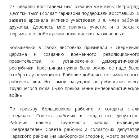
27 февраля восстанием был охвачен уже весь Петроград
Десятки тысяч солдат гарнизона поддержали восставших. 
захвате арсенала активно участвовал и я, член рабоче
дружины. Довелось мне принять участие и в захват
тюрьмы, в освобождении политических заключенных.
Большевики в своих листовках призывали к свержени
царизма и созданию временного революционног
правительства, к установлению демократическо
республики. Крестьянам нужна была земля, ее надо был
отобрать у помещиков. Рабочие добились восьмичасовог
рабочего дня. Но самой насущной потребностью всег
трудящегося люда было прекращение империалистическо
войны.
По призыву большевиков рабочие и солдаты стал
создавать Советы рабочих и солдатских депутатов
Рабочие нашего Трубочного завода выдвинул
Председателем Совета рабочих и солдатских депутато
Нарвского района (на Выборгской стороне) моего земляка