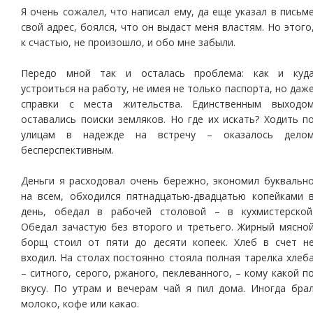
Я очень сожалел, что написал ему, да еще указал в письм
свой адрес, боялся, что он выдаст меня властям. Но этого
к счастью, не произошло, и обо мне забыли.
Передо мной так и осталась проблема: как и куд
устроиться на работу, не имея не только паспорта, но даж
справки с места жительства. Единственным выходо
оставались поиски земляков. Но где их искать? Ходить п
улицам в надежде на встречу – оказалось дело
бесперспективным.
Деньги я расходовал очень бережно, экономил буквальн
на всем, обходился пятнадцатью-двадцатью копейками 
день, обедал в рабочей столовой – в кухмистерской
Обедал зачастую без второго и третьего. Жирный мясно
борщ стоил от пяти до десяти копеек. Хлеб в счет н
входил. На столах постоянно стояла полная тарелка хлеб
– ситного, серого, ржаного, пеклеванного, – кому какой п
вкусу. По утрам и вечерам чай я пил дома. Иногда бра
молоко, кофе или какао.