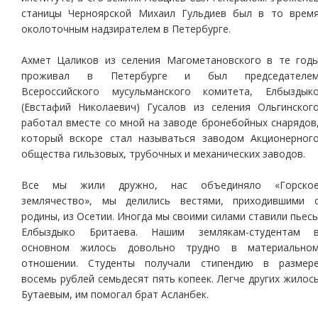
станицы Черноярской Михаил Гульдиев был в то врем
околоточным надзирателем в Петербурге.
Ахмет Цаликов из селения Магометановского в те год
проживал в Петербурге и был председателе
Всероссийского мусульманского комитета, Елбыздык
(Евстафий Николаевич) Гусалов из селения Ольгинског
работал вместе со мной на заводе бронебойных снарядов
который вскоре стал называться заводом Акционерног
общества гильзовых, трубочных и механических заводов.
Все мы жили дружно, нас объединяло «Горско
землячество», мы делились вестями, приходившими 
родины, из Осетии. Иногда мы своими силами ставили пьес
Елбыздыко Бритаева. Нашим землякам-студентам 
основном жилось довольно трудно в материально
отношении. Студенты получали стипендию в размер
восемь рублей семьдесят пять копеек. Легче других жилос
Бутаевым, им помогал брат Асланбек.