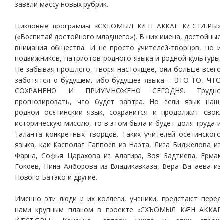
завели массу новых рубрик.
Цикловые программы «СХЪОМЫЛ КÆН АККАГ КÆСТÆРЫ
(«Воспитай достойного младшего»). В них имена, достойны
внимания общества. И не просто учителей-творцов, но 
подвижников, патриотов родного языка и родной культуры
Не забывая прошлого, творя настоящее, они больше всег
заботятся о будущем, ибо будущее языка – ЭТО ТО, ЧТ
СОХРАНЕНО И ПРИУМНОЖЕНО СЕГОДНЯ. Трудн
прогнозировать, что будет завтра. Но если язык наш
родной осетинский язык, сохранится и продолжит сво
историческую миссию, то в этом была и будет доля труда 
таланта конкретных творцов. Таких учителей осетинског
языка, как Касполат Гаппоев из Нарта, Лиза Биджелова и
Фарна, Софья Царахова из Алагира, Зоя Бадтиева, Ерма
Гокоев, Нина Алборова из Владикавказа, Вера Ватаева и
Нового Батако и другие.
Именно эти люди и их коллеги, ученики, предстают пере
нами крупным планом в проекте «СХЪОМЫЛ КÆН АККА