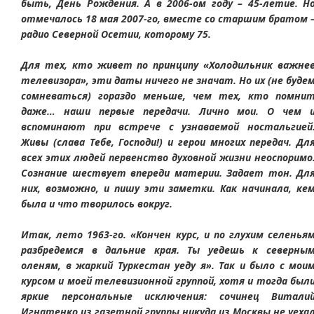
быть, День Рождения. А в 2006-ом году – 45-летие. Н
отмечалось 18 мая 2007-го, вместе со старшим братом 
радио Северной Осетии, которому 75.
Для тех, кто живет по принципу «Холодильник важне
телевизора», эти даты ничего не значат. Но их (не буде
сомневаться) гораздо меньше, чем тех, кто помни
даже… наши первые передачи. Лично мои. О чем 
вспоминают при встрече с узнаваемой ностальгией
Живы (слава Тебе, Господи!) и герои многих передач. Дл
всех этих людей первенство духовной жизни неоспоримо
Сознание шествует впереди материи. Задает тон. Дл
них, возможно, и пишу эти заметки. Как начинала, ке
была и что творилось вокруг.
Итак, лето 1963-го. «Кончен курс, и по глухим селенья
разбредемся в дальние края. Ты уедешь к северны
оленям, в жаркий Туркестан уеду я». Так и было с мои
курсом и моей телевизионной группой, хотя и тогда был
яркие персональные исключения: сочинец Витали
Игнатенко из газетной группы никуда из Москвы не уеха