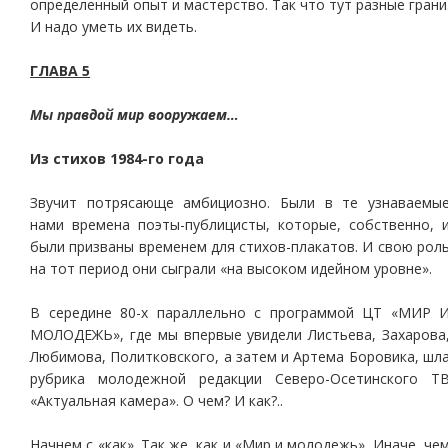
определенный опыт и мастерство. Так что тут разные грани
И надо уметь их видеть.
ГЛАВА 5
Мы правдой мир вооружаем…
Из стихов 1984-го года
Звучит потрясающе амбициозно. Были в те узнаваемы
нами времена поэты-публицисты, которые, собственно, 
были призваны временем для стихов-плакатов. И свою рол
на тот период они сыграли «на высоком идейном уровне».
В середине 80-х параллельно с программой ЦТ «МИР 
МОЛОДЕЖЬ», где мы впервые увидели Листьева, Захарова
Любимова, Политковского, а затем и Артема Боровика, шл
рубрика молодежной редакции Северо-Осетинского Т
«Актуальная камера». О чем? И как?..
Начнем с «как». Так же, как и «Мир и молодежь». Иначе, че