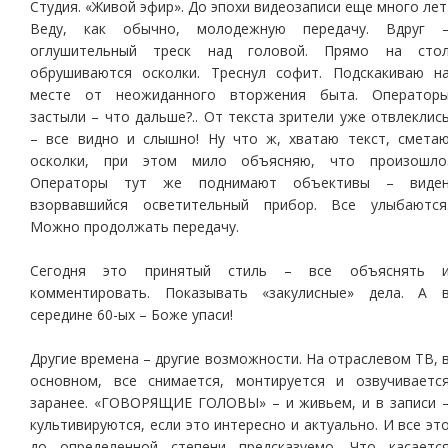
Студия. «Живой эфир». До эпохи видеозаписи еще много лет
Веду, как обычно, молодежную передачу. Вдруг 
оглушительный треск над головой. Прямо на сто
обрушиваются осколки. Треснул софит. Подскакиваю н
месте от неожиданного вторжения быта. Оператор
застыли – что дальше?.. От текста зрители уже отвлеклис
– все видно и слышно! Ну что ж, хватаю текст, смета
осколки, при этом мило объясняю, что произошло
Операторы тут же поднимают объективы – виде
взорвавшийся осветительный прибор. Все улыбаются
Можно продолжать передачу.
Сегодня это принятый стиль – все объяснять 
комментировать. Показывать «закулисные» дела. А 
середине 60-ых – Боже упаси!
Другие времена – другие возможности. На отраслевом ТВ, 
основном, все снимается, монтируется и озвучиваетс
заранее. «ГОВОРЯЩИЕ ГОЛОВЫ» – и живьем, и в записи 
культивируются, если это интересно и актуально. И все эт
до определенной степени предсказуемо. Что касаетс