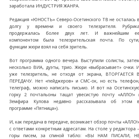
заработала ИНДУСТРИЯ ЖАНРА.
Редакция «ЮНОСТЬ» Северо-Осетинского ТВ не осталась 
долгу у времени и своего телезрителя. Рубрик
продержалась более двух лет. И важнейшим е
компонентом была телезрительская почта. По сути
функции жюри взял на себя зритель.
Вот программа одного вечера. Выступили солисты, зате
несколько ВИА, дуэты, трио. Жюри «выбрасывает» очки. 
уже телезритель, не отходя от экрана, ВТОРГАЕТСЯ 
ПЕРЕДАЧУ. Нет «пейджеров» и СМС-ок, но есть телефон
телеграф, можно написать письмо. И вот на Осетинску
горку 2 почтальоны тащат увесистую почту «АЛЛО!» 
Земфира Кулова недавно рассказывала об этом 
программе «Пятница»).
И, как передача в передаче, возникает обзор почты «АЛЛО!
с ответами конкретным адресатам. На столе у редактора 
горы писем, за спиной табло: «ВЫ НАМ ПИСАЛИ, Н