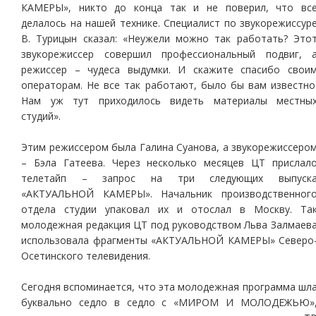
КАМЕРЫ», никто до конца так и не поверил, что вс
делалось на нашей технике. Специалист по звукорежиссур
В. Турицын сказал: «Неужели можно так работать? Это
звукорежиссер совершил профессиональный подвиг, 
режиссер – чудеса выдумки. И скажите спасибо свои
операторам. Не все так работают, было бы вам известно
Нам уж тут приходилось видеть материалы местны
студий».
Этим режиссером была Галина Суанова, а звукорежиссеро
– Бэла Гатеева. Через несколько месяцев ЦТ прислал
телетайп – запрос на три следующих выпуск
«АКТУАЛЬНОЙ КАМЕРЫ». Начальник производственног
отдела студии упаковал их и отослал в Москву. Та
молодежная редакция ЦТ под руководством Льва Залмаев
использовала фрагменты «АКТУАЛЬНОЙ КАМЕРЫ» Северо
Осетинского телевидения.
Сегодня вспоминается, что эта молодежная программа шл
буквально седло в седло с «МИРОМ И МОЛОДЕЖЬЮ»