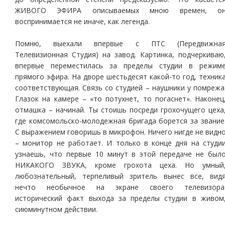
ЖИВОГО ЭФИРА описываемых мною времен, о
воспринимается не иначе, как легенда.
Помню, выехали впервые с ПТС (Передвижна
Телевизионная Студия) на завод. Картинка, подчеркиваю
впервые переместилась за пределы студии в режим
прямого эфира. На дворе шестьдесят какой-то год, техник
соответствующая. Связь со студией – наушники у помрежа
Глазок на камере – «то потухнет, то погаснет». Наконец
отмашка – начинай. Ты стоишь посреди грохочущего цеха
где комсомольско-молодежная бригада борется за звание
С выражением говоришь в микрофон. Ничего нигде не видн
– монитор не работает. И только в конце дня на студи
узнаешь, что первые 10 минут в этой передаче не был
НИКАКОГО ЗВУКА, кроме грохота цеха. Но умный
любознательный, терпеливый зритель вынес все, вид
нечто необычное на экране своего телевизора
исторический факт выхода за пределы студии в живом
сиюминутном действии.