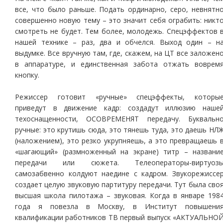
все, что было раньше. Подать ординарно, серо, невнятн
совершенно новую тему – это значит себя ограбить: никт
смотреть не будет. Тем более, молодежь. Спецэффектов 
нашей технике – раз, два и обчелся. Выход один – н
выдумке. Все вручную там, где, скажем, на ЦТ все заложен
в аппаратуре, и единственная забота отжать воврем
кнопку.
Режиссер готовит «ручные» спецэффекты, которы
приведут в движение кадр: создадут иллюзию наше
техоснащенности, ОСОВРЕМЕНЯТ передачу. Буквальн
ручные: это крутишь сюда, это тянешь туда, это даешь НЛ
(наложением), это резко укрупняешь, а это превращаешь 
«шагающий» (размноженный на экране) титр – названи
передачи или сюжета. Телеоператоры-виртуоз
самозабвенно колдуют наедине с кадром. Звукорежиссе
создает целую звуковую партитуру передачи. Тут была сво
высшая школа пилотажа – звуковая. Когда в январе 198
года я повезла в Москву, в Институт повышени
квалификации работников ТВ первый выпуск «АКТУАЛЬНО