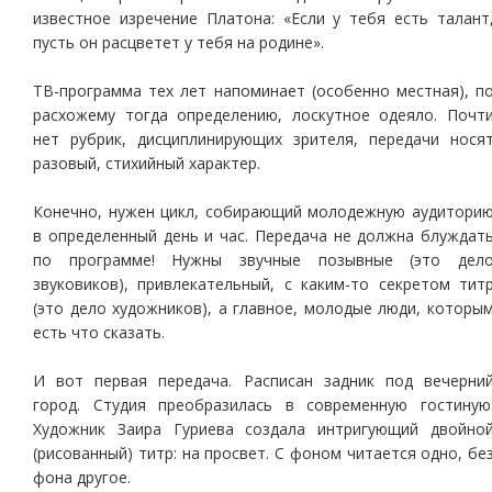
известное изречение Платона: «Если у тебя есть талант
пусть он расцветет у тебя на родине».
ТВ-программа тех лет напоминает (особенно местная), п
расхожему тогда определению, лоскутное одеяло. Почт
нет рубрик, дисциплинирующих зрителя, передачи нося
разовый, стихийный характер.
Конечно, нужен цикл, собирающий молодежную аудитори
в определенный день и час. Передача не должна блуждат
по программе! Нужны звучные позывные (это дел
звуковиков), привлекательный, с каким-то секретом тит
(это дело художников), а главное, молодые люди, которы
есть что сказать.
И вот первая передача. Расписан задник под вечерни
город. Студия преобразилась в современную гостиную
Художник Заира Гуриева создала интригующий двойно
(рисованный) титр: на просвет. С фоном читается одно, бе
фона другое.