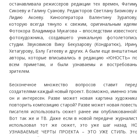
останавливала режиссеров редакции тех времен, Фатим
Сикоеву и Галину Суанову. Редакторов Светлану Бизикову 
Лидию Акоеву. Кинооператора Валентину Зурапову
которую всегда тянуло к свежим, оригинальным идеям
Фотокора Владимира Мукагова – впоследствии известног
фотохудожника, создавшего уникальную фотолетопис
студии. Звуковиков Вику Бекузарову (Кондратюк), Ирин
Хетагурову, Бэлу Гатееву и других. А были еще внештатны
авторы, которые вписывались в редакцию «ЮНОСТЬ» п
всем приметам, и были узнаваемы и востребован
зрителем.
Бесконечное множество вопросов ставит пере
создателями каждый новый проект. Возможно, именно эти
он и интересен. Разве может новая картина художник
повторить композицию старой? Разве может новая повест
писателя использовать сюжет ранее им опубликованной
Вот так же и ТВ. Даже если в новой передаче журналис
использовал тот же сюжет, это уже шаг назад. Н
УЗНАВАЕМЫЕ ЧЕРТЫ ПРОЕКТА – ЭТО УЖЕ СТИЛЬ. Эт