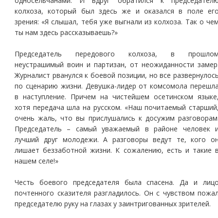
односельчанами. И вдруг обратился к председател
колхоза, который был здесь же и оказался в поле ег
зрения: «Я слышал, тебя уже выгнали из колхоза. Так о че
ты нам здесь рассказываешь?»
Председатель передового колхоза, в прошло
неустрашимый воин и партизан, от неожиданности замер
Журналист рванулся к боевой позиции, но все развернулос
по сценарию жизни. Девушка-лидер от комсомола перешл
в наступление. Причем на чистейшем осетинском языке
хотя передача шла на русском. «Наш почитаемый старший
очень жаль, что вы прислушались к досужим разговорам
Председатель – самый уважаемый в районе человек 
лучший друг молодежи. А разговоры ведут те, кого о
лишает беззаботной жизни. К сожалению, есть и такие 
нашем селе!»
Честь боевого председателя была спасена. Да и лиц
почтенного сказителя разгладилось. Он с чувством пожа
председателю руку на глазах у заинтригованных зрителей.