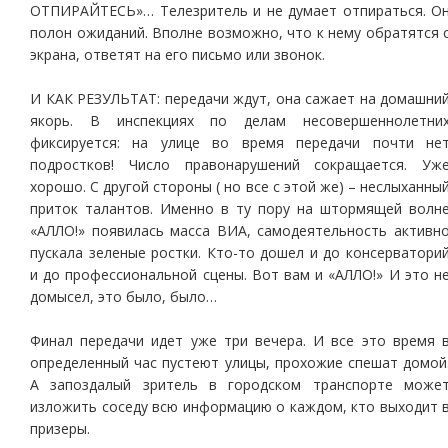
ОТПИРАЙТЕСЬ»… Телезритель и не думает отпираться. О
полон ожиданий. Вполне возможно, что к нему обратятся 
экрана, ответят на его письмо или звонок.
И КАК РЕЗУЛЬТАТ: передачи ждут, она сажает на домашни
якорь. В инспекциях по делам несовершеннолетни
фиксируется: на улице во время передачи почти не
подростков! Число правонарушений сокращается. Уж
хорошо. С другой стороны ( но все с этой же) – неслыханны
приток талантов. Именно в ту пору на штормящей волн
«АЛЛО!» появилась масса ВИА, самодеятельность активн
пускала зеленые ростки. Кто-то дошел и до консерватори
и до профессиональной сцены. Вот вам и «АЛЛО!» И это н
домысел, это было, было…
Финал передачи идет уже три вечера. И все это время 
определенный час пустеют улицы, прохожие спешат домой
А запоздалый зритель в городском транспорте може
изложить соседу всю информацию о каждом, кто выходит 
призеры.