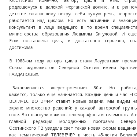
КÆСТÆРЫ» Конечно, автору цикла и этих строк
родившемуся в далекой Ферганской долине, и в ранне
детстве слышавшему вокруг себя чужую речь, непрост
работается над циклом. Но есть активный и знающи
консультант в лице ведущего в то время специалист
министерства образования Людмилы Бигуловой. И еще
Если поставлена цель, и достаточно серьезно, он
достижима.
В 1988-ом году авторы цикла стали Лауреатами преми
Союза журналистов Северной Осетии имени Братье
ГАЗДАНОВЫХ.
…Заканчиваются «перестроечные» 80-е. Но работа
кажется, только еще начинается. Каждый день и час ЕГ
ВЕЛИЧЕСТВО ЭФИР ставит новые задачи. Мы видим н
экране множество решений: у каждой авторской групп
свое. Вот шагнули в жизнь телемарафоны и телемосты. А 
главной редакции молодежных программ Северо
Осетинского ТВ увидела свет такая новая форма вещания
как тематический ТЕЛЕВЕЧЕР в честь 45-летия Велико