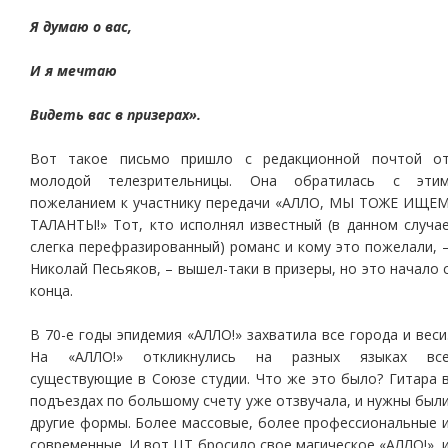
Я думаю о вас,
И я мечтаю
Видеть вас в призерах».
Вот такое письмо пришло с редакционной почтой о
молодой телезрительницы. Она обратилась с эти
пожеланием к участнику передачи «АЛЛО, МЫ ТОЖЕ ИЩЕ
ТАЛАНТЫ!» Тот, кто исполнял известный (в данном случа
слегка перефразированный) романс и кому это пожелали, 
Николай Песьяков, – вышел-таки в призеры, но это начало 
конца.
В 70-е годы эпидемия «АЛЛО!» захватила все города и веси
На «АЛЛО!» откликнулись на разных языках вс
существующие в Союзе студии. Что же это было? Гитара 
подъездах по большому счету уже отзвучала, и нужны был
другие формы. Более массовые, более профессиональные 
современные. И вот ЦТ бросило свое магическое «АЛЛО!», 