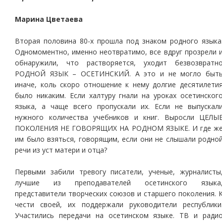
Марина Цветаева
Вторая половина 80-х прошла под знаком родного языка
Одномоментно, именно неотвратимо, все вдруг прозрели 
обнаружили, что растворяется, уходит безвозвратн
РОДНОЙ ЯЗЫК – ОСЕТИНСКИЙ. А это и не могло быт
иначе, коль скоро отношение к нему долгие десятилети
было никаким. Если халтуру гнали на уроках осетинског
языка, а чаще всего пропускали их. Если не выпускал
нужного количества учебников и книг. Выросли ЦЕЛЫ
ПОКОЛЕНИЯ НЕ ГОВОРЯЩИХ НА РОДНОМ ЯЗЫКЕ. И где ж
им было взяться, говорящим, если они не слышали родно
речи из уст матери и отца?
Первыми забили тревогу писатели, ученые, журналисты
лучшие из преподавателей осетинского языка
представители творческих союзов и старшего поколения. 
чести своей, их поддержали руководители республики
Участились передачи на осетинском языке. ТВ и ради