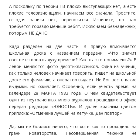
А поскольку по теории ТВ плохих выступающих нет, а ест
плохие телевизионщики, начинаем все сначала. Простите
сегодня записи нет, переносится. Извините, но на
требуется гораздо меньше ребят. Исключаем безнадежных
которым НЕ ДАНО.
Кадр разделен на две части. В правую вписываетс
школьная доска с названием передачи: «Что значи
соответствовать духу времени? Как ты это понимаешь?» 
левой меняются фото десятиклассников. Одна из учениц
как только человек начинает говорить, пишет на школьно
доске его фамилию, а оператор выдает. Не Бог весть каки
выдумки, но оживляет. Особенно, если учесть время: н
календаре 28 МАРТА 1983 года. О чем свидетельствуе
один из неутраченных мною журналов прошедших в эфир
передач редакции «ЮНОСТЬ». И далее красным цвето
приписка: «Отмечена лучшей на летучке. Дан повтор».
Да, мы не боялись ничего, что хоть как-то проходило н
грани новаторства. Несовершенная техника н