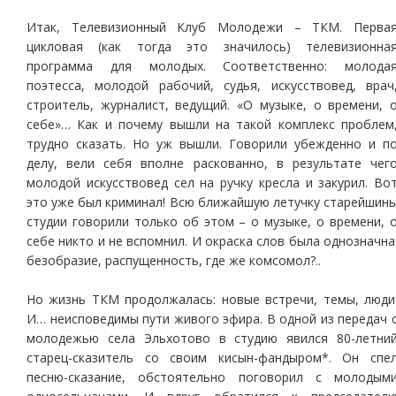
Итак, Телевизионный Клуб Молодежи – ТКМ. Перва
цикловая (как тогда это значилось) телевизионна
программа для молодых. Соответственно: молода
поэтесса, молодой рабочий, судья, искусствовед, врач
строитель, журналист, ведущий. «О музыке, о времени, 
себе»… Как и почему вышли на такой комплекс проблем
трудно сказать. Но уж вышли. Говорили убежденно и п
делу, вели себя вполне раскованно, в результате чег
молодой искусствовед сел на ручку кресла и закурил. Во
это уже был криминал! Всю ближайшую летучку старейшин
студии говорили только об этом – о музыке, о времени, 
себе никто и не вспомнил. И окраска слов была однозначна
безобразие, распущенность, где же комсомол?..
Но жизнь ТКМ продолжалась: новые встречи, темы, люди
И… неисповедимы пути живого эфира. В одной из передач 
молодежью села Эльхотово в студию явился 80-летни
старец-сказитель со своим кисын-фандыром*. Он спе
песню-сказание, обстоятельно поговорил с молодым