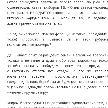
Ответ приходится давать не просто вопрошающему, а 
ослепляющем свете приборов ТВ. «Жизнь дается человек
один раз, а НЕ УДАЕТСЯ сплошь и рядом», – заметил 
интервью «Аргументам» А. Ширвиндт. Ну, не задалас
жизнь, причем с самого начала…
На одной из зрительских конференций (и такие наблюдалис
тоже) спросили: а бывают ли в этой рубрик
положительные примеры?
Да, бывает опыт образцовых семей. Нельзя же говорит
только о негативе и думать обо всех подростках плохо
«Чтобы выгнать заблудшую овцу из огорода, н
обязательно стегать все стадо». И все же главно
назначение передачи – профилактика правонарушени
среди подростков. Борьба за их будущее, не изломанное, н
ущербное. Одна-две положительные ноты, а далее снов
«меняем лиру на сатиру».
«Лира» благозвучна. Она доставляет удовольствие тем, 