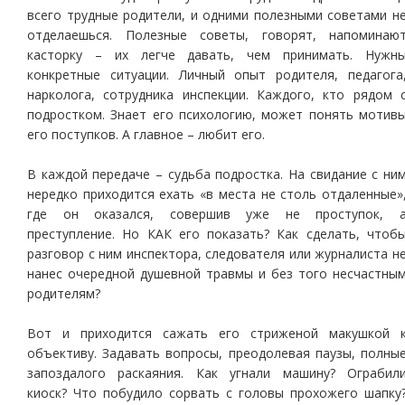
всего трудные родители, и одними полезными советами н
отделаешься. Полезные советы, говорят, напоминаю
касторку – их легче давать, чем принимать. Нужн
конкретные ситуации. Личный опыт родителя, педагога
нарколога, сотрудника инспекции. Каждого, кто рядом 
подростком. Знает его психологию, может понять мотив
его поступков. А главное – любит его.
В каждой передаче – судьба подростка. На свидание с ни
нередко приходится ехать «в места не столь отдаленные»
где он оказался, совершив уже не проступок, 
преступление. Но КАК его показать? Как сделать, чтоб
разговор с ним инспектора, следователя или журналиста н
нанес очередной душевной травмы и без того несчастны
родителям?
Вот и приходится сажать его стриженой макушкой 
объективу. Задавать вопросы, преодолевая паузы, полны
запоздалого раскаяния. Как угнали машину? Ограбил
киоск? Что побудило сорвать с головы прохожего шапку