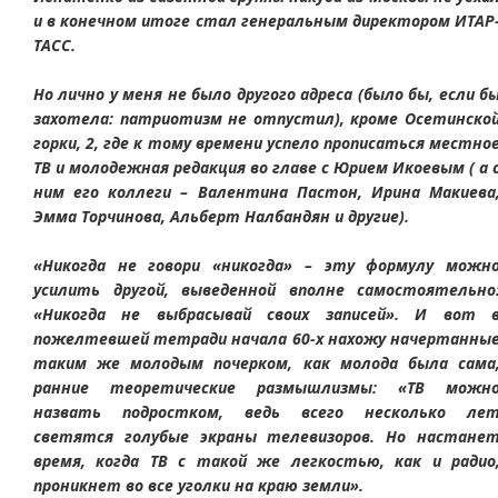
и в конечном итоге стал генеральным директором ИТАР
ТАСС.
Но лично у меня не было другого адреса (было бы, если б
захотела: патриотизм не отпустил), кроме Осетинско
горки, 2, где к тому времени успело прописаться местно
ТВ и молодежная редакция во главе с Юрием Икоевым ( а 
ним его коллеги – Валентина Пастон, Ирина Макиева
Эмма Торчинова, Альберт Налбандян и другие).
«Никогда не говори «никогда» – эту формулу можн
усилить другой, выведенной вполне самостоятельно
«Никогда не выбрасывай своих записей». И вот 
пожелтевшей тетради начала 60-х нахожу начертанны
таким же молодым почерком, как молода была сама
ранние теоретические размышлизмы: «ТВ можн
назвать подростком, ведь всего несколько ле
светятся голубые экраны телевизоров. Но настане
время, когда ТВ с такой же легкостью, как и радио
проникнет во все уголки на краю земли».