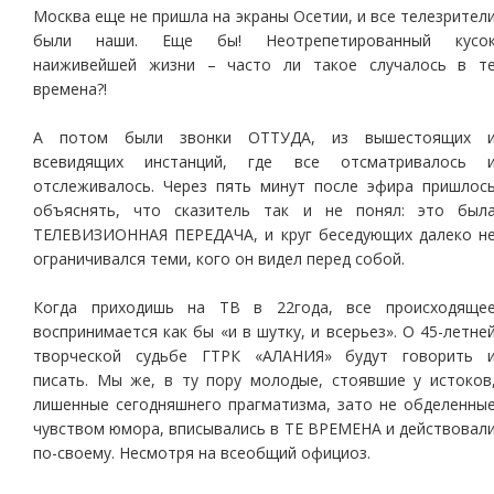
Москва еще не пришла на экраны Осетии, и все телезрител
были наши. Еще бы! Неотрепетированный кусо
наиживейшей жизни – часто ли такое случалось в т
времена?!
А потом были звонки ОТТУДА, из вышестоящих 
всевидящих инстанций, где все отсматривалось 
отслеживалось. Через пять минут после эфира пришлос
объяснять, что сказитель так и не понял: это был
ТЕЛЕВИЗИОННАЯ ПЕРЕДАЧА, и круг беседующих далеко н
ограничивался теми, кого он видел перед собой.
Когда приходишь на ТВ в 22года, все происходяще
воспринимается как бы «и в шутку, и всерьез». О 45-летне
творческой судьбе ГТРК «АЛАНИЯ» будут говорить 
писать. Мы же, в ту пору молодые, стоявшие у истоков
лишенные сегодняшнего прагматизма, зато не обделенны
чувством юмора, вписывались в ТЕ ВРЕМЕНА и действовал
по-своему. Несмотря на всеобщий официоз.