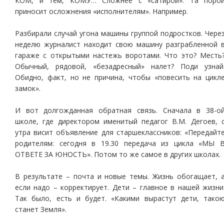
КОМ, и тем, КОМУ… Сложнее с «сатирой». Та поро
приносит осложнения «исполнителям». Например.
Разбирали случай угона машины группой подростков. Чере
неделю журналист находит свою машину разграбленной 
гараже с открытыми настежь воротами. Что это? Месть
Обычный, рядовой, «безадресный» налет? Поди узнай
Обидно, факт, но не причина, чтобы «повесить на цикл
замок».
И вот долгожданная обратная связь. Сначала в 38-о
школе, где директором именитый педагог В.М. Дегоев, 
утра висит объявление для старшеклассников: «Передайт
родителям: сегодня в 19.30 передача из цикла «МЫ 
ОТВЕТЕ ЗА ЮНОСТЬ». Потом то же самое в других школах.
В результате – почта и новые темы. Жизнь обогащает, 
если надо – корректирует. Дети – главное в нашей жизни
Так было, есть и будет. «Какими вырастут дети, тако
станет Земля».