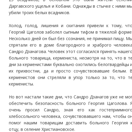
Даргавского ущелья и Кобани. Однажды в стычке с ними м
убили троих белых всадников.
Холод, голод, лишения и скитания привели к тому, чт
Георгий Цаголов заболел сыпным тифом в тяжелой форме
Несколько дней он был без сознания, не принимал пищу. М
спрятали его в доме благородного и храброго человек
Сандро Дзанагова. Человек этот согласился принять нашег
больного товарища, кермениста, несмотря на то, что в т
дни за керменистами буквально охотились белогвардейцы 
их прихвостни, да и просто сочувствовавшие белым. 
керменистов они стреляли в упор только за то, что т
керменисты.
Но вот настали такие дни, что Сандро Дзанагов уже не мо
обеспечить безопасность больного Георгия Цаголова. 
очень просил Сандро, зная его как гостеприимног
хлебосольного человека, сочувствовавшего нам, чтобы о
помог нашим товарищам доставить больного Георгия 
отцу, в селение Христиановское.