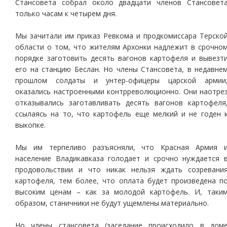
Стансовета собрал около двадцати членов Стансовет
только часам к четырем дня.
Мы зачитали им приказ Ревкома и продкомиссара Терско
области о том, что жителям Архонки надлежит в срочно
порядке заготовить десять вагонов картофеля и вывезт
его на станцию Беслан. Но члены Стансовета, в недавне
прошлом солдаты и унтер-офицеры царской армии
оказались настроенными контрреволюционно. Они наотре
отказывались заготавливать десять вагонов картофеля
ссылаясь на то, что картофель еще мелкий и не годен 
выкопке.
Мы им терпеливо разъясняли, что Красная Армия 
население Владикавказа голодает и срочно нуждается 
продовольствии и что никак нельзя ждать созревани
картофеля, тем более, что оплата будет произведена п
высоким ценам – как за молодой картофель. И, таки
образом, станичники не будут ущемлены материально.
Но члены стансовета (заседание происходило в дом