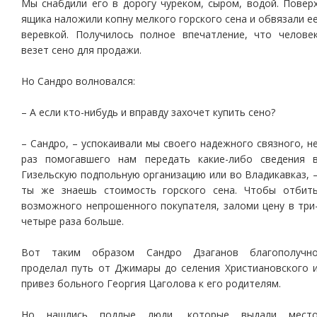
Мы снабдили его в дорогу чуреком, сыром, водой. Повер
ящика наложили копну мелкого горского сена и обвязали е
веревкой. Получилось полное впечатление, что челове
везет сено для продажи.
Но Сандро волновался:
– А если кто-нибудь и вправду захочет купить сено?
– Сандро, – успокаивали мы своего надежного связного, н
раз помогавшего нам передать какие-либо сведения 
Гизельскую подпольную организацию или во Владикавказ, 
ты же знаешь стоимость горского сена. Чтобы отбит
возможного непрошенного покупателя, заломи цену в три
четыре раза больше.
Вот таким образом Сандро Дзаганов благополучн
проделал путь от Джимары до селения Христиановского 
привез больного Георгия Цаголова к его родителям.
Но нашлись подлые люди, которые выдали мест