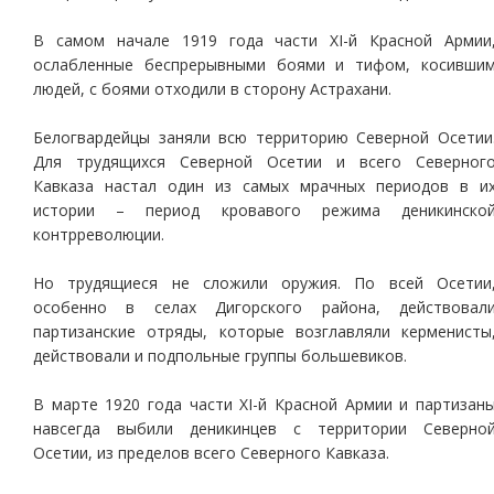
В самом начале 1919 года части XI-й Красной Армии
ослабленные беспрерывными боями и тифом, косивши
людей, с боями отходили в сторону Астрахани.
Белогвардейцы заняли всю территорию Северной Осетии
Для трудящихся Северной Осетии и всего Северног
Кавказа настал один из самых мрачных периодов в и
истории – период кровавого режима деникинско
контрреволюции.
Но трудящиеся не сложили оружия. По всей Осетии
особенно в селах Дигорского района, действовал
партизанские отряды, которые возглавляли керменисты
действовали и подпольные группы большевиков.
В марте 1920 года части XI-й Красной Армии и партизан
навсегда выбили деникинцев с территории Северно
Осетии, из пределов всего Северного Кавказа.