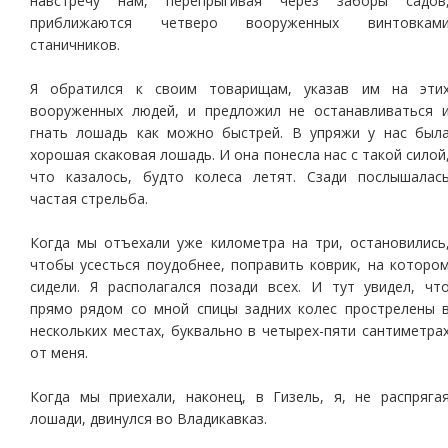
навстречу нам, перепрыгивая через заборы садов
приближаются четверо вооруженных винтовкам
станичников.
Я обратился к своим товарищам, указав им на эти
вооруженных людей, и предложил не останавливаться 
гнать лошадь как можно быстрей. В упряжи у нас был
хорошая скаковая лошадь. И она понесла нас с такой силой
что казалось, будто колеса летят. Сзади послышалас
частая стрельба.
Когда мы отъехали уже километра на три, остановились
чтобы усесться поудобнее, поправить коврик, на которо
сидели. Я располагался позади всех. И тут увидел, чт
прямо рядом со мной спицы задних колес прострелены 
нескольких местах, буквально в четырех-пяти сантиметра
от меня.
Когда мы приехали, наконец, в Гизель, я, не распряга
лошади, двинулся во Владикавказ.