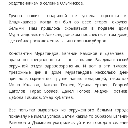
родственникам в селение Ольгинское.
Группа наших товарищей не успела скрыться и
Владикавказа, когда он был со всех сторон окруже
белыми. Нам пришлось скрываться в подвале дом
Муратандовых на Александровском проспекте, в том доме
где сейчас расположен магазин головных уборов.
Константин Муратандов, Евгений Рамонов и Дзампаев 
врачи по специальности – возглавляли Владикавказски
окружной отдел здравоохранения. И вот в эти тяжкие
тревожные дни в доме Муратандова несколько дне
пришлось скрываться группе наших товарищей, таких ка
Миша Калагов, Алихан Токаев, Хусина Уртаев, Георги
Цаголов, Тарас Созаев, Данел Тогоев, Андрей Гостиев
Дебола Гибизов, Умар Кубатиев.
Все попытки вырваться из окруженного белыми город
поначалу не имели успеха. Затем каким-то образом Евгени
Рамонов и Дзампаев ухитрились уйти из города в селени