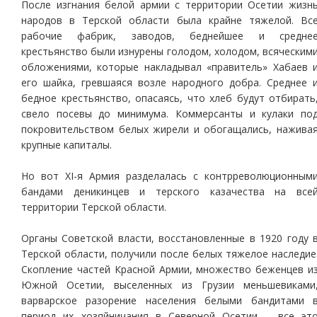
После изгнания белой армии с территории Осетии жизн
народов в Терской области была крайне тяжелой. Вс
рабочие фабрик, заводов, беднейшее и средне
крестьянство были изнурены голодом, холодом, всяческим
обложениями, которые накладывал «правитель» Хабаев 
его шайка, гревшаяся возле народного добра. Среднее 
бедное крестьянство, опасаясь, что хлеб будут отбирать
свело посевы до минимума. Коммерсанты и кулаки по
покровительством белых жирели и обогащались, нажива
крупные капиталы.
Но вот XI-я Армия разделалась с контрреволюционным
бандами деникинцев и терского казачества на все
территории Терской области.
Органы Советской власти, восстановленные в 1920 году 
Терской области, получили после белых тяжелое наследие
Скопление частей Красной Армии, множество беженцев и
Южной Осетии, выселенных из Грузии меньшевиками
варварское разорение населения белыми бандитами 
период их хозяйничания в Северной Осетии – все эт