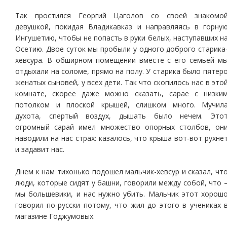
Так простился Георгий Цаголов со своей знакомо
девушкой, покидая Владикавказ и направляясь в горну
Ингушетию, чтобы не попасть в руки белых, наступавших н
Осетию. Двое суток мы пробыли у одного доброго старика
хевсура. В обширном помещении вместе с его семьей м
отдыхали на соломе, прямо на полу. У старика было пятер
женатых сыновей, у всех дети. Так что скопилось нас в это
комнате, скорее даже можно сказать, сарае с низки
потолком и плоской крышей, слишком много. Мучил
духота, спертый воздух, дышать было нечем. Это
огромный сарай имел множество опорных столбов, он
наводили на нас страх: казалось, что крыша вот-вот рухне
и задавит нас.
Днем к нам тихонько подошел мальчик-хевсур и сказал, чт
люди, которые сидят у башни, говорили между собой, что 
мы большевики, и нас нужно убить. Мальчик этот хорош
говорил по-русски потому, что жил до этого в учениках 
магазине Годжумовых.