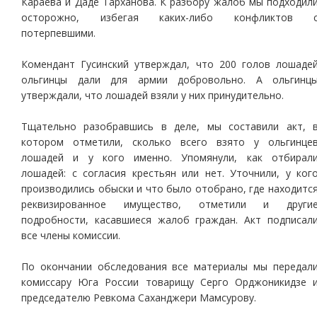
Караева и Даде Тарханова. К разбору жалоб мы подходил
осторожно, избегая каких-либо конфликтов 
потерпевшими.
Комендант Гусинский утверждал, что 200 голов лошаде
ольгинцы дали для армии добровольно. А ольгинц
утверждали, что лошадей взяли у них принудительно.
Тщательно разобравшись в деле, мы составили акт, 
котором отметили, сколько всего взято у ольгинце
лошадей и у кого именно. Упомянули, как отбирал
лошадей: с согласия крестьян или нет. Уточнили, у ког
производились обыски и что было отобрано, где находитс
реквизированное имущество, отметили и други
подробности, касавшиеся жалоб граждан. Акт подписал
все члены комиссии.
По окончании обследования все материалы мы передал
комиссару Юга России товарищу Серго Орджоникидзе 
председателю Ревкома Саханджери Мамсурову.