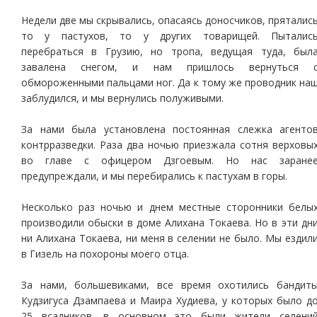
Недели две мы скрывались, опасаясь доносчиков, пряталис
то у пастухов, то у других товарищей. Пыталис
перебраться в Грузию, но тропа, ведущая туда, был
завалена снегом, и нам пришлось вернуться 
обмороженными пальцами ног. Да к тому же проводник на
заблудился, и мы вернулись полуживыми.
За нами была установлена постоянная слежка агенто
контрразведки. Раза два ночью приезжала сотня верховы
во главе с офицером Дзгоевым. Но нас заране
предупреждали, и мы перебирались к пастухам в горы.
Несколько раз ночью и днем местные сторонники белы
производили обыски в доме Алихана Токаева. Но в эти дн
ни Алихана Токаева, ни меня в селении не было. Мы ездил
в Гизель на похороны моего отца.
За нами, большевиками, все время охотились бандит
Кудзигуса Дзампаева и Маира Худиева, у которых было д
25 всадников, в основном это были жители селени