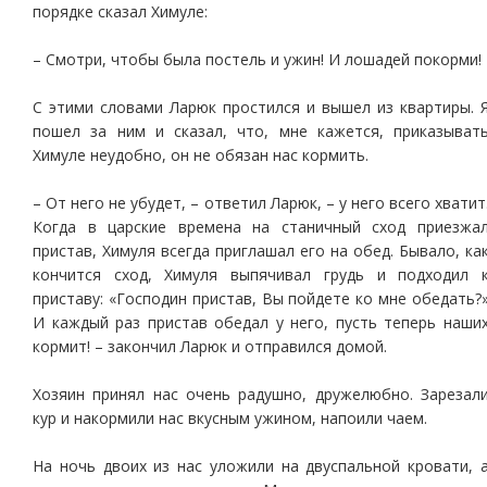
порядке сказал Химуле:
– Смотри, чтобы была постель и ужин! И лошадей покорми!
С этими словами Ларюк простился и вышел из квартиры. 
пошел за ним и сказал, что, мне кажется, приказыват
Химуле неудобно, он не обязан нас кормить.
– От него не убудет, – ответил Ларюк, – у него всего хватит
Когда в царские времена на станичный сход приезжа
пристав, Химуля всегда приглашал его на обед. Бывало, ка
кончится сход, Химуля выпячивал грудь и подходил 
приставу: «Господин пристав, Вы пойдете ко мне обедать?
И каждый раз пристав обедал у него, пусть теперь наши
кормит! – закончил Ларюк и отправился домой.
Хозяин принял нас очень радушно, дружелюбно. Зарезал
кур и накормили нас вкусным ужином, напоили чаем.
На ночь двоих из нас уложили на двуспальной кровати, 