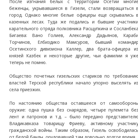
После изгнания белых с территории Осетии многи
беженцы, укрывавшиеся в Гизели, стали возвращаться 
город. Однако многие белые офицеры еще скрывались 
казенных лесах. Туда же подались и бывшие участник
карательного отряда полковника Расщупкина и Сосланбек
Бигаева: Вано Голиев, Александр Дадьянов, Караб
Торчинов, Елбиздико Мамсуров, бывший команди
Осетинского дивизиона Каллер, два брата-офицера и
князей Казбек и некоторые другие, чьи фамилии я уж
теперь не помню.
Общество почетных гизельских стариков по требовани
властей Терской республики начало упорно выселять и
села приезжих.
По настоянию общества оставшееся от самооборон
оружие: одна пушка без снарядов, четыре пулемета бе
лент и патронов и т.д. – было передано представител
Владикавказа товарищу Фриеву, активному участник
гражданской войны. Таким образом, Гизель освободилас
от белой банды, орудовавшей там довольно долгое время.