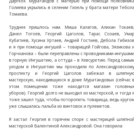
Даргкох. Муратандов с матерью при помощи полковник
Голиева укрылись в селении Гизель у брата матери Тебол
Томаева.
Труднее пришлось нам. Миша Калагов, Алихан Токаев
Данел Тогоев, Георгий Цаголов, Тарас Созаев, Ума
Кубатиев, Хусина Уртаев, Андрей Гостиев, Дебола Гибизо
и я при помощи ингушей – товарищей Гойгова, Зязикова 
Горчханова – были переправлены с проводниками-ингушам
в горную Ингушетию, а оттуда – в Хевсуретию. Перед самы
уходом в Ингушетию мы проходили по Александровском
проспекту и Георгий Цаголов забежал в шляпну
мастерскую, находившуюся в доме Муратандовых (сейчас 
этом помещении тоже находится магазин головны
уборов). Георгий долго не выходил из мастерской, и тогда 
тоже зашел туда, чтобы поторопить товарища, ведь круго
уже слышалась пальба из винтовок и пулеметов.
Я застал Георгия в горячем споре с мастерицей шляпно
мастерской Валентиной Александровой. Она говорила: