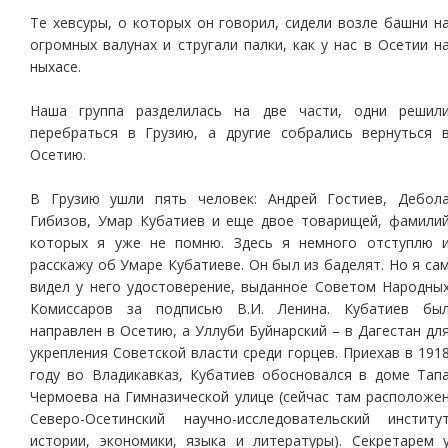
Те хевсуры, о которых он говорил, сидели возле башни н
огромных валунах и стругали палки, как у нас в Осетии н
ныхасе.
Наша группа разделилась на две части, одни решил
перебраться в Грузию, а другие собрались вернуться 
Осетию.
В Грузию ушли пять человек: Андрей Гостиев, Дебол
Гибизов, Умар Кубатиев и еще двое товарищей, фамили
которых я уже не помню. Здесь я немного отступлю 
расскажу об Умаре Кубатиеве. Он был из баделят. Но я са
видел у него удостоверение, выданное Советом Народны
Комиссаров за подписью В.И. Ленина. Кубатиев бы
направлен в Осетию, а Уллуби Буйнарский – в Дагестан дл
укрепления Советской власти среди горцев. Приехав в 191
году во Владикавказ, Кубатиев обосновался в доме Тап
Чермоева на Гимназической улице (сейчас там расположе
Северо-Осетинский научно-исследовательский институ
истории, экономики, языка и литературы). Секретарем 