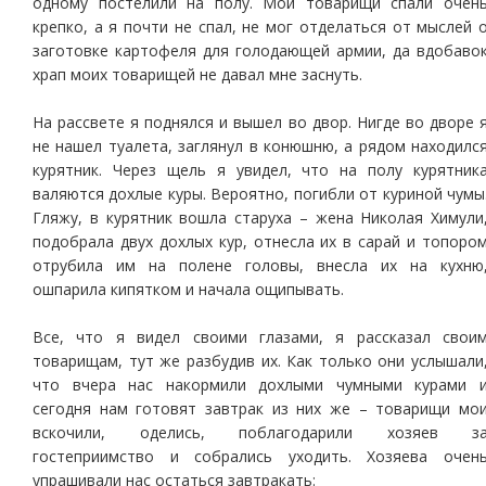
одному постелили на полу. Мои товарищи спали очен
крепко, а я почти не спал, не мог отделаться от мыслей 
заготовке картофеля для голодающей армии, да вдобаво
храп моих товарищей не давал мне заснуть.
На рассвете я поднялся и вышел во двор. Нигде во дворе 
не нашел туалета, заглянул в конюшню, а рядом находилс
курятник. Через щель я увидел, что на полу курятник
валяются дохлые куры. Вероятно, погибли от куриной чумы
Гляжу, в курятник вошла старуха – жена Николая Химули
подобрала двух дохлых кур, отнесла их в сарай и топоро
отрубила им на полене головы, внесла их на кухню
ошпарила кипятком и начала ощипывать.
Все, что я видел своими глазами, я рассказал свои
товарищам, тут же разбудив их. Как только они услышали
что вчера нас накормили дохлыми чумными курами 
сегодня нам готовят завтрак из них же – товарищи мо
вскочили, оделись, поблагодарили хозяев з
гостеприимство и собрались уходить. Хозяева очен
упрашивали нас остаться завтракать: