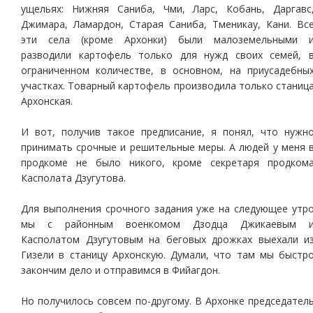
ущельях: Нижняя Саниба, Чми, Ларс, Кобань, Даргавс
Джимара, Ламардон, Старая Саниба, Тменикау, Кани. Вс
эти села (кроме Архонки) были малоземельными 
разводили картофель только для нужд своих семей, 
ограниченном количестве, в основном, на приусадебны
участках. Товарный картофель производила только станиц
Архонская.
И вот, получив такое предписание, я понял, что нужн
принимать срочные и решительные меры. А людей у меня 
продкоме не было никого, кроме секретаря продком
Касполата Дзугутова.
Для выполнения срочного задания уже на следующее утр
мы с районным военкомом Дзодца Джикаевым 
Касполатом Дзугутовым на беговых дрожках выехали и
Гизели в станицу Архонскую. Думали, что там мы быстр
закончим дело и отправимся в Фийагдон.
Но получилось совсем по-другому. В Архонке председател