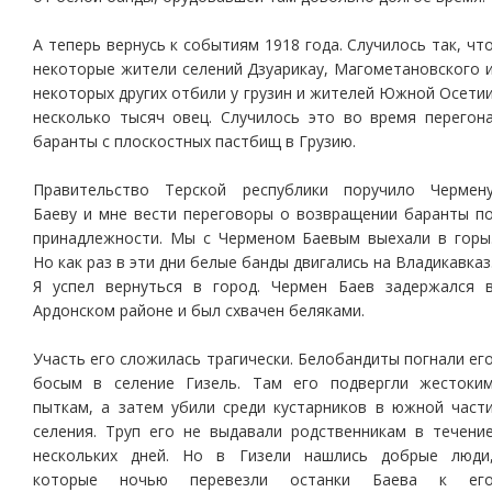
А теперь вернусь к событиям 1918 года. Случилось так, чт
некоторые жители селений Дзуарикау, Магометановского 
некоторых других отбили у грузин и жителей Южной Осети
несколько тысяч овец. Случилось это во время перегон
баранты с плоскостных пастбищ в Грузию.
Правительство Терской республики поручило Чермен
Баеву и мне вести переговоры о возвращении баранты п
принадлежности. Мы с Черменом Баевым выехали в горы
Но как раз в эти дни белые банды двигались на Владикавказ
Я успел вернуться в город. Чермен Баев задержался 
Ардонском районе и был схвачен беляками.
Участь его сложилась трагически. Белобандиты погнали ег
босым в селение Гизель. Там его подвергли жестоки
пыткам, а затем убили среди кустарников в южной част
селения. Труп его не выдавали родственникам в течени
нескольких дней. Но в Гизели нашлись добрые люди
которые ночью перевезли останки Баева к ег