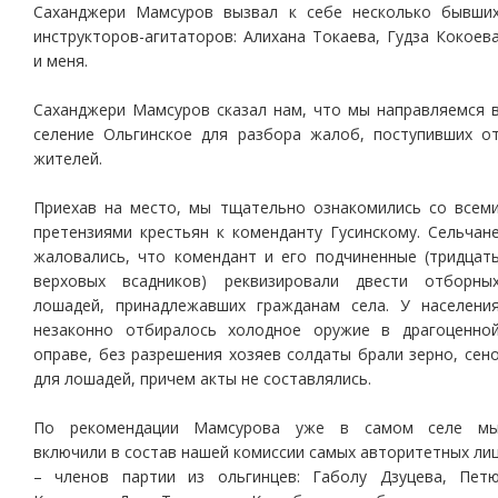
Саханджери Мамсуров вызвал к себе несколько бывши
инструкторов-агитаторов: Алихана Токаева, Гудза Кокоев
и меня.
Саханджери Мамсуров сказал нам, что мы направляемся 
селение Ольгинское для разбора жалоб, поступивших о
жителей.
Приехав на место, мы тщательно ознакомились со всем
претензиями крестьян к коменданту Гусинскому. Сельчан
жаловались, что комендант и его подчиненные (тридцат
верховых всадников) реквизировали двести отборны
лошадей, принадлежавших гражданам села. У населени
незаконно отбиралось холодное оружие в драгоценно
оправе, без разрешения хозяев солдаты брали зерно, сен
для лошадей, причем акты не составлялись.
По рекомендации Мамсурова уже в самом селе м
включили в состав нашей комиссии самых авторитетных ли
– членов партии из ольгинцев: Габолу Дзуцева, Пет