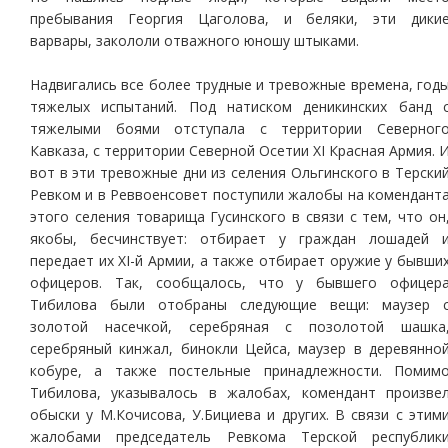
пребывания Георгия Цаголова, и беляки, эти дики
варвары, закололи отважного юношу штыками.
Надвигались все более трудные и тревожные времена, год
тяжелых испытаний. Под натиском деникинских банд 
тяжелыми боями отступала с территории Северног
Кавказа, с территории Северной Осетии XI Красная Армия. 
вот в эти тревожные дни из селения Ольгинского в Терски
Ревком и в Реввоенсовет поступили жалобы на комендант
этого селения товарища Гусинского в связи с тем, что он
якобы, бесчинствует: отбирает у граждан лошадей 
передает их XI-й Армии, а также отбирает оружие у бывши
офицеров. Так, сообщалось, что у бывшего офицер
Тибилова были отобраны следующие вещи: маузер 
золотой насечкой, серебряная с позолотой шашка
серебряный кинжал, бинокли Цейса, маузер в деревянно
кобуре, а также постельные принадлежности. Помим
Тибилова, указывалось в жалобах, комендант произве
обыски у М.Кочисова, У.Бициева и других. В связи с этим
жалобами председатель Ревкома Терской республик