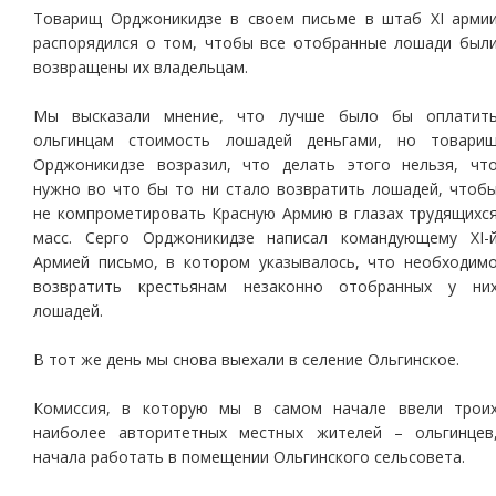
Товарищ Орджоникидзе в своем письме в штаб XI арми
распорядился о том, чтобы все отобранные лошади был
возвращены их владельцам.
Мы высказали мнение, что лучше было бы оплатит
ольгинцам стоимость лошадей деньгами, но товари
Орджоникидзе возразил, что делать этого нельзя, чт
нужно во что бы то ни стало возвратить лошадей, чтоб
не компрометировать Красную Армию в глазах трудящихс
масс. Серго Орджоникидзе написал командующему ХI-
Армией письмо, в котором указывалось, что необходим
возвратить крестьянам незаконно отобранных у ни
лошадей.
В тот же день мы снова выехали в селение Ольгинское.
Комиссия, в которую мы в самом начале ввели трои
наиболее авторитетных местных жителей – ольгинцев
начала работать в помещении Ольгинского сельсовета.