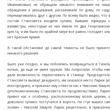
Иванниковых) не обращали никакого внимания на наш
обращения и увещевания, расхаживали по дому, по саду
перемаргивались друг с другом. По всему было видно, что 
состав Стансовета входили кулаки, бывшие офицеры 
вахмистры, некоторые из них имели по два Георгиевски
креста, и им было по крайней мере все равно, голодает ил
нет Красная Армия.
В такой обстановке до самой темноты не было принят
никакого решения.
Было уже поздно, и мы побоялись возвращаться в Гизел
ночью, да еще не имея оружия. Мы попросили, чтобы на
дали возможность переночевать в станице. Председател
Стансовета вызвал дежурного, им оказался некто Ларюк (и
иногородних), и приказал ему отвести нас к Николаю Химул
(уполномоченному Стансовета по продовольствию). Ларю
привел нас к особняку, расположенному возле церкви, 
довольно громко постучался в ворота. На стук вышел са
хозяин – Николай Химуля. Ларюк решительно, в приказно