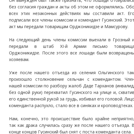
Он вынужден был также признать, что лошади отбиралис
без согласия граждан и акты об этом не оформлялись. Об
всех этих незаконных действиях мы составили акт. Ег
подписали все члены комиссии и комендант Гусинский. Это
акт мы передали товарищам Орджоникидзе и Мамсурову.
На следующий день члены комиссии выехали в Грозный 
передали в штаб ХI-й Армии письмо товарищ
Орджоникидзе. После этого все лошади были возвращен
хозяевам.
Уже после нашего отъезда из селения Ольгинского та
произошло столкновение сельчан с комендантом. Чле
нашей комиссии по разбору жалоб Даде Тарханов (инвалид
без одной руки) перехватил Гусинского на улице и, схвати
его единственной рукой за грудь, избивал его головой. Лиц
коменданта распухло, стало все в синяках и кроповодтеках.
Нам, конечно, это происшествие было крайне неприятно
так как драка случилась сразу же после нашего отъезда. 
конце концов Гусинский был снят с поста коменданта села.