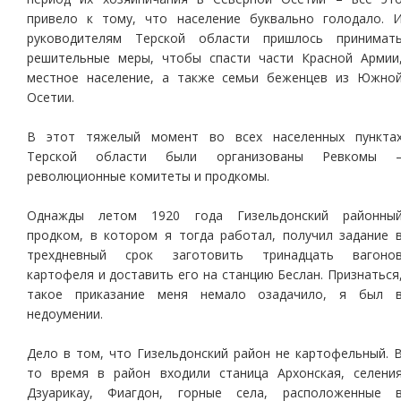
привело к тому, что население буквально голодало. 
руководителям Терской области пришлось принимат
решительные меры, чтобы спасти части Красной Армии
местное население, а также семьи беженцев из Южно
Осетии.
В этот тяжелый момент во всех населенных пункта
Терской области были организованы Ревкомы 
революционные комитеты и продкомы.
Однажды летом 1920 года Гизельдонский районны
продком, в котором я тогда работал, получил задание 
трехдневный срок заготовить тринадцать вагоно
картофеля и доставить его на станцию Беслан. Признаться
такое приказание меня немало озадачило, я был 
недоумении.
Дело в том, что Гизельдонский район не картофельный. 
то время в район входили станица Архонская, селени
Дзуарикау, Фиагдон, горные села, расположенные 