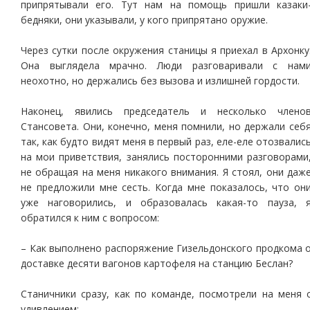
припрятывали его. Тут нам на помощь пришли казаки
бедняки, они указывали, у кого припрятано оружие.
Через сутки после окружения станицы я приехал в Архонку
Она выглядела мрачно. Люди разговаривали с нам
неохотно, но держались без вызова и излишней гордости.
Наконец, явились председатель и несколько члено
Стансовета. Они, конечно, меня помнили, но держали себ
так, как будто видят меня в первый раз, еле-еле отозвалис
на мои приветствия, занялись посторонними разговорами
не обращая на меня никакого внимания. Я стоял, они даж
не предложили мне сесть. Когда мне показалось, что он
уже наговорились, и образовалась какая-то пауза, 
обратился к ним с вопросом:
– Как выполнено распоряжение Гизельдонского продкома 
доставке десяти вагонов картофеля на станцию Беслан?
Станичники сразу, как по команде, посмотрели на меня 
удивлением: