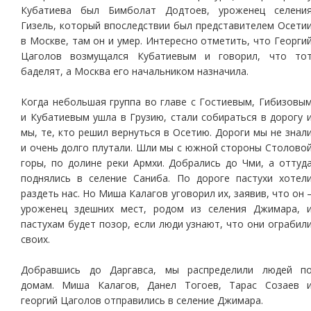
Кубатиева был Бимболат Додтоев, уроженец селени
Гизель, который впоследствии был представителем Осети
в Москве, там он и умер. Интересно отметить, что Георги
Цаголов возмущался Кубатиевым и говорил, что то
баделят, а Москва его начальником назначила.
Когда небольшая группа во главе с Гостиевым, Гибизовы
и Кубатиевым ушла в Грузию, стали собираться в дорогу 
мы, те, кто решил вернуться в Осетию. Дороги мы не знал
и очень долго плутали. Шли мы с южной стороны Столово
горы, по долине реки Армхи. Добрались до Чми, а оттуд
поднялись в селение Саниба. По дороге пастухи хотел
раздеть нас. Но Миша Калагов уговорил их, заявив, что он 
уроженец здешних мест, родом из селения Джимара, 
пастухам будет позор, если люди узнают, что они ограбил
своих.
Добравшись до Даргавса, мы распределили людей п
домам. Миша Калагов, Данел Тогоев, Тарас Созаев 
георгий Цаголов отправились в селение Джимара.