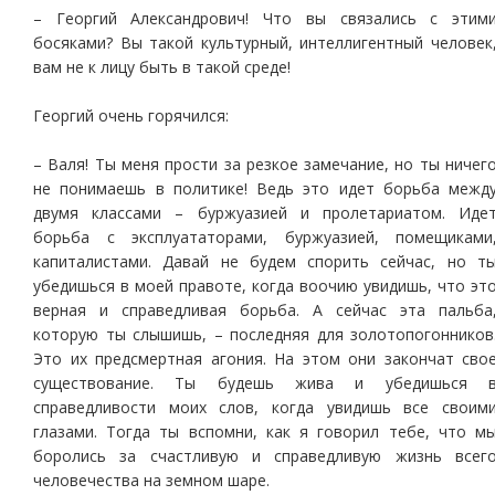
– Георгий Александрович! Что вы связались с этим
босяками? Вы такой культурный, интеллигентный человек
вам не к лицу быть в такой среде!
Георгий очень горячился:
– Валя! Ты меня прости за резкое замечание, но ты ничег
не понимаешь в политике! Ведь это идет борьба межд
двумя классами – буржуазией и пролетариатом. Иде
борьба с эксплуататорами, буржуазией, помещиками
капиталистами. Давай не будем спорить сейчас, но т
убедишься в моей правоте, когда воочию увидишь, что эт
верная и справедливая борьба. А сейчас эта пальба
которую ты слышишь, – последняя для золотопогонников
Это их предсмертная агония. На этом они закончат сво
существование. Ты будешь жива и убедишься 
справедливости моих слов, когда увидишь все своим
глазами. Тогда ты вспомни, как я говорил тебе, что м
боролись за счастливую и справедливую жизнь всег
человечества на земном шаре.