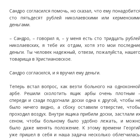
Сандро согласился помочь, но сказал, что ему понадобитс
сто пятьдесят рублей николаевскими или керменским
деньгами.
– Сандро, – говорил я, – у меня есть сто тридцать рубле
николаевских, я тебе их отдам, хотя это мои последни
деньги. Ты человек надежный, отвези, пожалуйста, нашег
товарища в Христиановское.
Сандро согласился, и я вручил ему деньги.
Теперь встал вопрос, как везти больного на одноконно
арбе. Решили сколотить ящик арбы очень плотным 
спереди и сзади подогнали доски одна к другой, чтобы н
было ничего видно, а сбоку оставили отверстие, чтоб
проходил воздух. Внутри ящика прибили доски, застлали и
сеном, чтобы больному было удобно лежать, и можн
было даже менять положение. К этому времени Георги
уже пришел в себя и наша задача несколько облегчилась