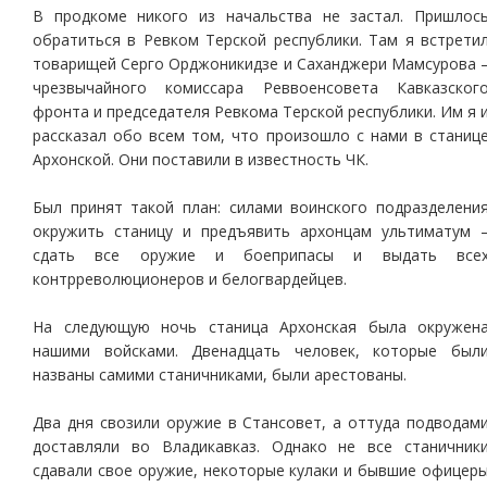
В продкоме никого из начальства не застал. Пришлос
обратиться в Ревком Терской республики. Там я встрети
товарищей Серго Орджоникидзе и Саханджери Мамсурова 
чрезвычайного комиссара Реввоенсовета Кавказског
фронта и председателя Ревкома Терской республики. Им я 
рассказал обо всем том, что произошло с нами в станиц
Архонской. Они поставили в известность ЧК.
Был принят такой план: силами воинского подразделени
окружить станицу и предъявить архонцам ультиматум 
сдать все оружие и боеприпасы и выдать все
контрреволюционеров и белогвардейцев.
На следующую ночь станица Архонская была окружен
нашими войсками. Двенадцать человек, которые был
названы самими станичниками, были арестованы.
Два дня свозили оружие в Стансовет, а оттуда подводам
доставляли во Владикавказ. Однако не все станичник
сдавали свое оружие, некоторые кулаки и бывшие офицер