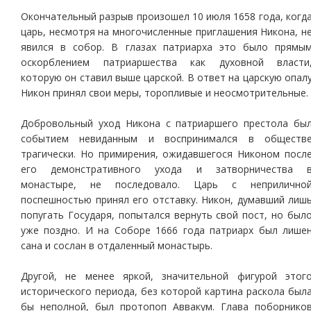
Окончательный разрыв произошел 10 июля 1658 года, когд
царь, несмотря на многочисленные приглашения Никона, н
явился в собор. В глазах патриарха это было прямы
оскорблением патриаршества как духовной власти
которую он ставил выше царской. В ответ на царскую опал
Никон принял свои меры, торопливые и неосмотрительные.
Добровольный уход Никона с патриаршего престола бы
событием невиданным и воспринимался в обществ
трагически. Но примирения, ожидавшегося Никоном посл
его демонстративного ухода и затворничества 
монастыре, не последовало. Царь с неприлично
поспешностью принял его отставку. Никон, думавший лиш
попугать Государя, попытался вернуть свой пост, но был
уже поздно. И на Соборе 1666 года патриарх был лише
сана и сослан в отдаленный монастырь.
Другой, не менее яркой, значительной фигурой этог
исторического периода, без которой картина раскола был
бы неполной, был протопоп Аввакум. Глава поборнико