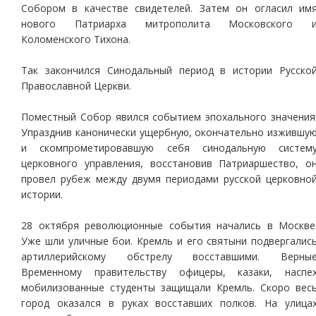
Собором в качестве свидетелей. Затем он огласил им
нового Патриарха митрополита Московского 
Коломенского Тихона.
Так закончился Синодальный период в истории Русско
Православной Церкви.
Поместный Собор явился событием эпохального значения
Упразднив канонически ущербную, окончательно изжившу
и скомпрометировавшую себя синодальную систем
церковного управления, восстановив Патриаршество, о
провел рубеж между двумя периодами русской церковно
истории.
28 октября революционные события начались в Москве
Уже шли уличные бои. Кремль и его святыни подвергалис
артиллерийскому обстрелу восставшими. Верны
Временному правительству офицеры, казаки, наспе
мобилизованные студенты защищали Кремль. Скоро вес
город оказался в руках восставших полков. На улица