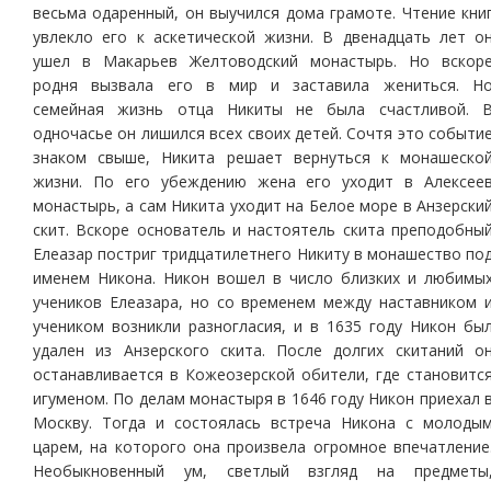
весьма одаренный, он выучился дома грамоте. Чтение кни
увлекло его к аскетической жизни. В двенадцать лет о
ушел в Макарьев Желтоводский монастырь. Но вскор
родня вызвала его в мир и заставила жениться. Н
семейная жизнь отца Никиты не была счастливой. 
одночасье он лишился всех своих детей. Сочтя это событи
знаком свыше, Никита решает вернуться к монашеско
жизни. По его убеждению жена его уходит в Алексее
монастырь, а сам Никита уходит на Белое море в Анзерски
скит. Вскоре основатель и настоятель скита преподобны
Елеазар постриг тридцатилетнего Никиту в монашество по
именем Никона. Никон вошел в число близких и любимы
учеников Елеазара, но со временем между наставником 
учеником возникли разногласия, и в 1635 году Никон бы
удален из Анзерского скита. После долгих скитаний о
останавливается в Кожеозерской обители, где становитс
игуменом. По делам монастыря в 1646 году Никон приехал 
Москву. Тогда и состоялась встреча Никона с молоды
царем, на которого она произвела огромное впечатление
Необыкновенный ум, светлый взгляд на предметы