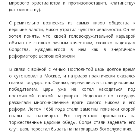
мирового христианства и противопоставить «латинству
(католичеству).
Стремительно вознесясь из самых низов общества 
вершине власти, Никон утратил чувство реальности. Он н
хотел понять, что своей головокружительной карьеро
обязан не столько личным качествам, сколько надежда
боярства, нуждавшегося в нем как в энергично
реформаторе церковной жизни.
В связи с войной с Речью Посполитой царь долгое врем
отсутствовал в Москве, и патриарх практически оказалс
главой государства. Однако, вернувшись в столицу воином
победителем, царь уже не хотел находиться по
постоянной опекой патриарха. Недовольство государ
разжигали многочисленные враги самого Никона и ег
реформ. Летом 1658 года стали заметны признаки скоро
опалы на патриарха. Его перестали приглашать н
торжественные царские обеды, бояре стали задевать ег
слуг, царь перестал бывать на патриарших богослужениях.