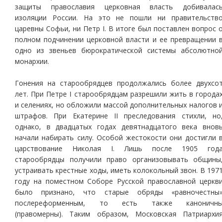
защиты православия церковная власть добивалас
изоляции России. На это не пошли ни правительств
царевны Софьи, ни Петр I. В итоге был поставлен вопрос 
полном подчинении церковной власти и ее превращении 
одно из звеньев бюрократической системы абсолютно
монархии.
Гонения на старообрядцев продолжались более двухсо
лет. При Петре I старообрядцам разрешили жить в города
и селениях, но обложили массой дополнительных налогов 
штрафов. При Екатерине II преследования стихли, но
однако, в двадцатых годах девятнадцатого века внов
начали набирать силу. Особой жестокости они достигли 
царствование Николая I. Лишь после 1905 год
старообрядцы получили право организовывать общины
устраивать крестные ходы, иметь колокольный звон. В 197
году на поместном Соборе Русской православной церкв
было признано, что старые обряды «равночестны
послереформенным, то есть также каноничн
(правомерны). Таким образом, Московская Патриархи