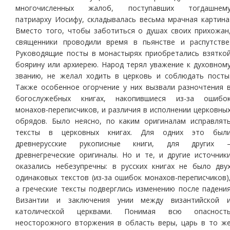
многочисленных жалоб, поступавших тогдашнем
патриарху Иосифу, складывалась весьма мрачная картина
Вместо того, чтобы заботиться о душах своих прихожан
священники проводили время в пьянстве и распутстве
Руководящие посты в монастырях приобретались взятко
боярину или архиерею. Народ терял уважение к духовном
званию, не желал ходить в церковь и соблюдать посты
Также особенное огорчение у них вызвали разночтения 
богослужебных книгах, накопившиеся из-за ошибо
монахов-переписчиков, и различия в исполнении церковны
обрядов. Было неясно, по каким оригиналам исправлят
тексты в церковных книгах. Для одних это был
древнерусские рукописные книги, для других 
древнегреческие оригиналы. Но и те, и другие источник
оказались небезупречны: в русских книгах не было дву
одинаковых текстов (из-за ошибок монахов-переписчиков)
а греческие тексты подверглись изменению после падени
Византии и заключения унии между византийской 
католической церквами. Понимая всю опасност
неосторожного вторжения в область веры, царь в то ж