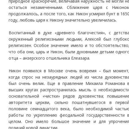
природное красноречие, величавая наружность не могли н
остаться незамеченными. Сближение царя с Никоно
продолжалось, а после того, как Никон усмирил бунт в 165
году, любовь царя к Никону значительно увеличилась.
Воспитанный в духе «древнего благочестия», с детств
окруженный религиозными людьми, Алексей был глубок
религиозен. Особое значение имело и то обстоятельство
что оба они, царь и Никон, были духовными детьми одног
отца – анзерского отшельника Елеазара.
Никон появился в Москве очень вовремя – был момент
когда спрос на незаурядных людей из числа духовенств
был очень велик. Еще в правление Михаила Романова 
высших кругах распространилась мысль о необходимост
основательной «чистки» рядов духовенства; повышени
авторитета церкви, сильно пошатнувшегося в перво
половине семнадцатого века, было необходимой часть
работы по укреплению феодальной государственности 
целом. Оно имело большое значение и для упрочени
позиций новой династии.