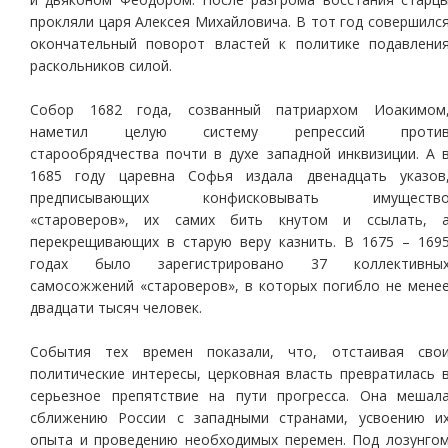
прокляли царя Алексея Михайловича. В тот год совершилс
окончательный поворот властей к политике подавлени
раскольников силой.
Собор 1682 года, созванный патриархом Иоакимом
наметил целую систему репрессий проти
старообрядчества почти в духе западной инквизиции. А 
1685 году царевна Софья издала двенадцать указов
предписывающих конфисковывать имуществ
«староверов», их самих бить кнутом и ссылать, 
перекрещивающих в старую веру казнить. В 1675 – 169
годах было зарегистрировано 37 коллективны
самосожжений «староверов», в которых погибло не мене
двадцати тысяч человек.
События тех времен показали, что, отстаивая сво
политические интересы, церковная власть превратилась 
серьезное препятствие на пути прогресса. Она мешал
сближению России с западными странами, усвоению и
опыта и проведению необходимых перемен. Под лозунго