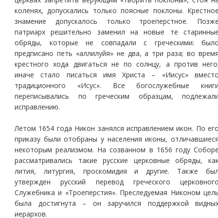
коленях, допускались только поясные поклоны. Крестно
знамение допускалось только троеперстное. Позж
патриарх решительно заменил на новые те старинны
обряды, которые не совпадали с греческими: был
предписано петь «аллилуйя» не два, а три раза; во врем
крестного хода двигаться не по солнцу, а против него
иначе стало писаться имя Христа – «Иисус» вмест
традиционного «Исус». Все богослужебные книг
переписывались по греческим образцам, подлежал
исправлению.
Летом 1654 года Никон занялся исправлением икон. По ег
приказу были отобраны у населения иконы, отличавшиес
некоторым реализмом. На созванном в 1656 году Собор
рассматривались такие русские церковные обряды, ка
лития, литургия, проскомидия и другие. Также бы
утвержден русский перевод греческого церковног
Служебника и «Троеперстия». Преследуемая Никоном цел
была достигнута – он заручился поддержкой видны
иерархов.