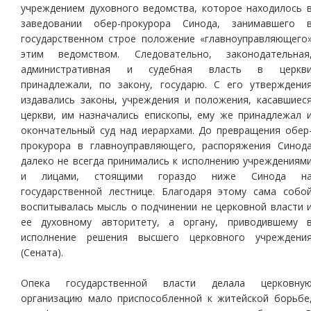
учреждением духовного ведомства, которое находилось 
заведовании обер-прокурора Синода, занимавшего 
государственном строе положение «главноуправляющего
этим ведомством. Следовательно, законодательная
административная и судебная власть в церкв
принадлежали, по закону, государю. С его утверждени
издавались законы, учреждения и положения, касавшиес
церкви, им назначались епископы, ему же принадлежал 
окончательный суд над иерархами. До превращения обер
прокурора в главноуправляющего, распоряжения Синод
далеко не всегда принимались к исполнению учреждениям
и лицами, стоящими гораздо ниже Синода н
государственной лестнице. Благодаря этому сама собо
воспитывалась мысль о подчинении не церковной власти 
ее духовному авторитету, а органу, приводившему 
исполнение решения высшего церковного учреждени
(Сената).
Опека государственной власти делала церковну
организацию мало приспособленной к житейской борьбе