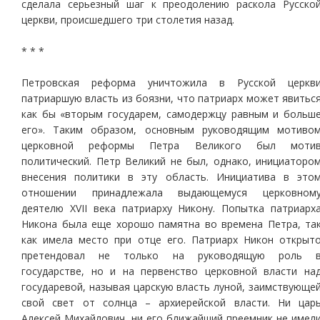
сделала серьезный шаг к преодолению раскола Русско
церкви, происшедшего три столетия назад.
* * *
Петровская реформа уничтожила в Русской церкв
патриаршую власть из боязни, что патриарх может явитьс
как бы «вторым государем, самодержцу равным и больш
его». Таким образом, основным руководящим мотиво
церковной реформы Петра Великого был моти
политический. Петр Великий не был, однако, инициаторо
внесения политики в эту область. Инициатива в это
отношении принадлежала выдающемуся церковном
деятелю XVII века патриарху Никону. Попытка патриарх
Никона была еще хорошо памятна во времена Петра, та
как имела место при отце его. Патриарх Никон открыт
претендовал не только на руководящую роль 
государстве, но и на первенство церковной власти на
государевой, называя царскую власть луной, заимствующе
свой свет от солнца – архиерейской власти. Ни цар
Алексей Михайлович, ни его ближайший преемник не имел