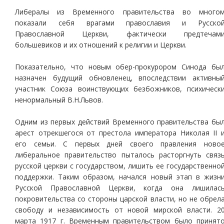
Либералы из Временного правительства во много
показали себя врагами православия и Русско
Православной Церкви, фактически предтечам
большевиков и их отношений к религии и Церкви.
Показательно, что новым обер-прокурором Синода бы
назначен будущий обновленец, впоследствии активны
участник Союза воинствующих безбожников, психическ
ненормальный В.Н.Львов.
Одним из первых действий Временного правительства бы
арест отрекшегося от престола императора Николая II 
его семьи. С первых дней своего правления ново
либеральное правительство пыталось расторгнуть связ
русской церкви с государством, лишить ее государственно
поддержки. Таким образом, начался новый этап в жизн
Русской Православной Церкви, когда она лишилас
покровительства со стороны царской власти, но не обрел
свободу и независимость от новой мирской власти. 2
марта 1917 г. Временным правительством было принят