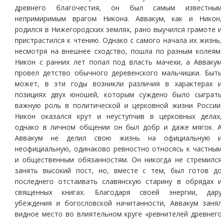
древнего благочестия, он был самым известны
непримиримым врагом Никона. Аввакум, как и Никон
родился в Нижегородских землях, рано выучился грамоте 
пристрастился к чтению. Однако с самого начала их жизнь
несмотря на внешнее сходство, пошла по разным колеям
Никон с ранних лет попал под власть мачехи, а Авваку
провел детство обычного деревенского мальчишки. Быт
может, в эти годы возникли различия в характерах 
позициях двух юношей, которым суждено было сыграт
важную роль в политической и церковной жизни России
Никон оказался крут и неуступчив в церковных делах
однако в личном общении он был добр и даже мягок. 
Аввакум не делил свою жизнь на официальную 
неофициальную, одинаково ревностно относясь к частны
и общественным обязанностям. Он никогда не стремилс
занять высокий пост, но, вместе с тем, был готов д
последнего отстаивать славянскую старину в обрядах 
священных книгах. Благодаря своей энергии, дар
убеждения и богословской начитанности, Аввакум заня
видное место во влиятельном круге «ревнителей древнег