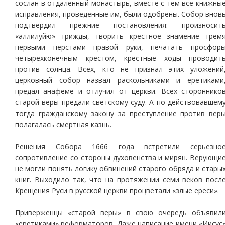
сослан в отдаленный монастырь, вместе с тем все книжны
исправления, проведенные им, были одобрены. Собор внов
подтвердил прежние постановления: произносит
«аллилуйю» трижды, творить крестное знамение трем
первыми перстами правой руки, печатать просфор
четырехконечным крестом, крестные ходы проводит
против солнца. Всех, кто не признал этих уложений
церковный собор назвал раскольниками и еретиками
предал анафеме и отлучил от церкви. Всех стороннико
старой веры предали светскому суду. А по действовавшем
тогда гражданскому закону за преступление против вер
полагалась смертная казнь.
Решения Собора 1666 года встретили серьезно
сопротивление со стороны духовенства и мирян. Верующи
не могли понять логику обвинений старого обряда и стары
книг. Выходило так, что на протяжении семи веков посл
Крещения Руси в русской церкви процветали «злые ереси».
Приверженцы «старой веры» в свою очередь объявил
«еретиками» реформаторов. Даже написание имени «Иисус