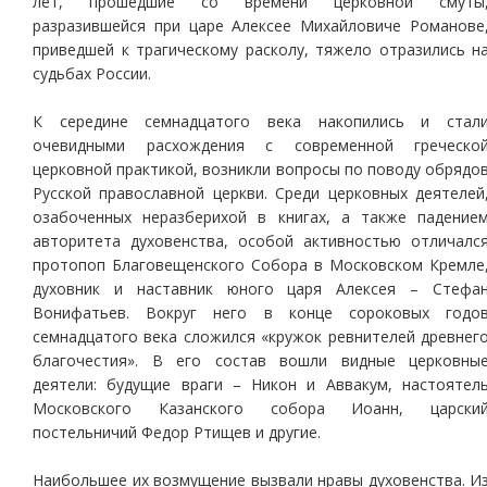
лет, прошедшие со времени церковной смуты
разразившейся при царе Алексее Михайловиче Романове
приведшей к трагическому расколу, тяжело отразились н
судьбах России.
К середине семнадцатого века накопились и стал
очевидными расхождения с современной греческо
церковной практикой, возникли вопросы по поводу обрядо
Русской православной церкви. Среди церковных деятелей
озабоченных неразберихой в книгах, а также падение
авторитета духовенства, особой активностью отличалс
протопоп Благовещенского Собора в Московском Кремле
духовник и наставник юного царя Алексея – Стефа
Вонифатьев. Вокруг него в конце сороковых годо
семнадцатого века сложился «кружок ревнителей древнег
благочестия». В его состав вошли видные церковны
деятели: будущие враги – Никон и Аввакум, настоятел
Московского Казанского собора Иоанн, царски
постельничий Федор Ртищев и другие.
Наибольшее их возмущение вызвали нравы духовенства. И