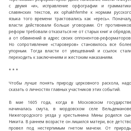
с двумя «и», исправление орфографии и грамматик
славянских текстов, их ophakhfemhe к нормам русског
языка того времени трактовались как «ересь». Поначал
власти действовали больше уговорами. От противнико
реформ требoвали отказаться не от старых книг и обрядов
а от обвинений в адрес своих оппонентов-реформаторов
Но сопротивление «староверов» становилось все боле
упорным. Тогда власти от увещеваний и ссылок стал
переходить к заключениям и жестоким наказаниям.
* * *
Чтобы лучше понять природу церковного раскола, над
сказать о личностях главных участников этих событий.
В мае 1605 года, когда в Московском государств
начиналась смута, в мордовском селе Вельдеманов
Нижегородского уезда у крестьянина Мины родился сы
Никита. В раннем возрасте он лишился матери, все детств
провел под нестерпимым гнетом мачехи. От природ