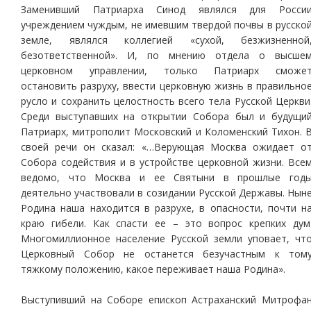
Заменивший Патриарха Синод являлся для Росси
учреждением чуждым, не имевшим твердой почвы в русско
земле, являлся коллегией «сухой, безжизненной
безответственной». И, по мнению отдела о высше
церковном управлении, только Патриарх сможе
остановить разруху, ввести церковную жизнь в правильно
русло и сохранить целостность всего тела Русской Церкви
Среди выступавших на открытии Собора был и будущи
Патриарх, митрополит Московский и Коломенский Тихон. 
своей речи он сказал: «…Верующая Москва ожидает о
Собора содействия и в устройстве церковной жизни. Все
ведомо, что Москва и ее Святыни в прошлые год
деятельно участвовали в созидании Русской Державы. Нын
Родина наша находится в разрухе, в опасности, почти н
краю гибели. Как спасти ее – это вопрос крепких дум
Многомиллионное население Русской земли уповает, чт
Церковный Собор не останется безучастным к том
тяжкому положению, какое переживает наша Родина».
Выступивший на Соборе епископ Астраханский Митрофа