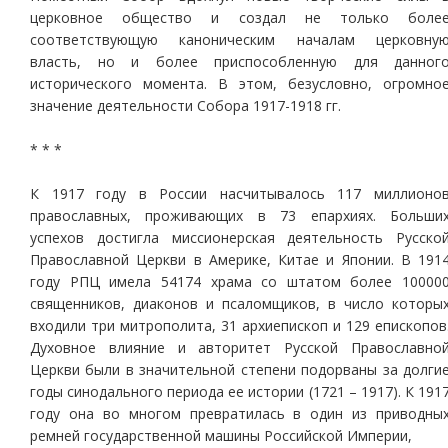
церковное общество и создал не только боле
соответствующую каноническим началам церковну
власть, но и более приспособленную для данног
исторического момента. В этом, безусловно, огромно
значение деятельности Собора 1917-1918 гг.
* * *
К 1917 году в России насчитывалось 117 миллионо
православных, проживающих в 73 епархиях. Больши
успехов достигла миссионерская деятельность Русско
Православной Церкви в Америке, Китае и Японии. В 191
году РПЦ имела 54174 храма со штатом более 10000
священников, диаконов и псаломщиков, в число которы
входили три митрополита, 31 архиепископ и 129 епископов
Духовное влияние и авторитет Русской Православно
Церкви были в значительной степени подорваны за долги
годы синодального периода ее истории (1721 – 1917). К 191
году она во многом превратилась в один из приводны
ремней государственной машины Российской Империи,