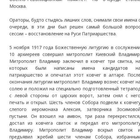
Москва.
Ораторы, будто стыдясь лишних слов, снимали свои имена 
очереди, в эти дни был решен самый большой вопро
сессии – восстановление на Руси Патриаршества.
5 ноября 1917 года Божественную литургию в сослужени
10 архиереев совершил митрополит Киевский Владимир
Митрополит Владимир заключил в ковчег три свитка, н
которых были написаны имена кандидатов н
патриаршество и опечатал этот ковчег в алтаре. Посл
окончания литургии митрополит Владимир вознес ковчег н
солею и положил на специально подготовленный тетрапо
с левой стороны от царских ворот, затем снял с нег
печать и открыл. Шесть членов Собора подвели к ковчег
слепого иеромонаха Алексия, затворника Зосимово
пустыни. Он взошел на амвон, три раза перекрестился
достал из ковчега свиток и передал его митрополит
Владимиру. Митрополит Владимир вскрыл свиток 
предъявил жребий шести членам Собора, избранны