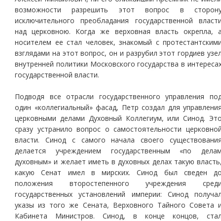
возможности разрешить этот вопрос в сторон
исключительного преобладания государственной власт
над церковною. Когда же верховная власть окрепла, 
носителем ее стал человек, знакомый с протестантским
взглядами на этот вопрос, он и разрубил этот гордиев узе
внутренней политики Московского государства в интереса
государственной власти.
Подводя все отрасли государственного управления по
один «коллегиальный» фасад, Петр создал для управлени
церковными делами Духовный Коллегиум, или Синод. Эт
сразу устранило вопрос о самостоятельности церковно
власти. Синод с самого начала своего существовани
делается учреждением государственным «по дела
духовным» и желает иметь в духовных делах такую власть
какую Сенат имел в мирских. Синод был сведен д
положения второстепенного учреждения сред
государственных установлений империи: Синод получа
указы из того же Сената, Верховного Тайного Совета 
Кабинета Министров. Синод, в конце концов, ста