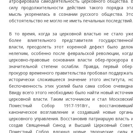
атрофировала самодеятельность церковного общества. 
силу продолжительности действия такого порядка эт
мысль укоренилась в сознании русского общества. Эт
обстоятельство не могло не иметь печальных последствий.
В то время, когда за церковной властью не стало уж
более влиятельного представителя государственно
власти, преодолеть этот коренной дефект было дело
нелегким, особенно после февральской революции, когд
церковно-правовые основания власти обер-прокурора 
значительной степени ослабли. Правда, первый обер
прокурор временного правительства пробовал поддержат
исторически сложившееся значение этого института, н
беспочвенность этих усилий была сама собою очевидна
Ввиду всего этого необходимо было найти новый источни
церковной власти. Таким источником и стал Московски
Поместный Собор 1917-1918гг., восстановивши
каноническое возглавление и создавший новые орган
церковного управления. Восстановив патриаршую власть 
создав Священный Синод и Высший Церковный Совет
Поместный Собор вдохнул новые творческие силы 