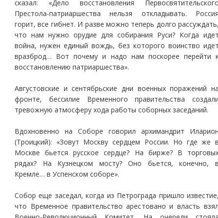
сказал: «Дело восстановления Первосвятительског
Престола-патриаршества нельзя откладывать. Росси
горит, все гибнет. И разве можно теперь долго рассуждать
что нам нужно орудие для собирания Руси? Когда иде
война, нужен единый вождь, без которого воинство иде
вразброд… Вот почему и надо нам поскорее перейти 
восстановлению патриаршества».
Августовские и сентябрьские дни военных поражений н
фронте, бессилие Временного правительства создал
тревожную атмосферу хода работы соборных заседаний.
Вдохновенно на Соборе говорил архимандрит Иларио
(Троицкий): «Зовут Москву сердцем России. Но где же 
Москве бьется русское сердце? На бирже? В торговы
рядах? На Кузнецком мосту? Оно бьется, конечно, 
Кремле… в Успенском соборе».
Собор еще заседал, когда из Петрограда пришло известие
что Временное правительство арестовано и власть взя
Военно-Революционный Комитет. На очереди стоял