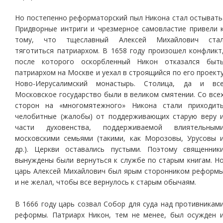
Но постепенно реформаторский пыл Никона стал остывать
Придворные интриги и чрезмерное самовластие привели 
тому, что тщеславный Алексей Михайлович ста
тяготиться патриархом. В 1658 году произошел конфликт
после которого оскорбленный Никон отказался быт
патриархом на Москве и уехал в строящийся по его проект
Ново-Иерусалимский монастырь. Столица, да и вс
Московское государство были в великом смятении. Со все
сторон на «многомятежного» Никона стали приходит
челобитные (жалобы) от поддерживающих старую веру 
части духовенства, поддерживаемой влиятельным
московскими семьями (такими, как Морозовы, Урусовы 
др.). Церкви оставались пустыми. Поэтому священник
вынуждены были вернуться к службе по старым книгам. Н
царь Алексей Михайлович был ярым сторонником реформ
и не желал, чтобы все вернулось к старым обычаям.
В 1666 году царь созвал Собор для суда над противникам
реформы. Патриарх Никон, тем не менее, был осужден 