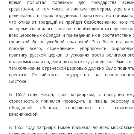
время посчитал полезным для государства всем
средствами, в том числе и личным примером, укреплят
религиозность своих подданных. Правительство понимало
что отказ от традиций не пройдет безболезненно, но в т
же время склонялось к мысли о необходимости пересмотр
всех церковных обрядов и приведения их в соответствие 
греческой богослужебной практикой. Это было вызвано
прежде всего, стремлением упорядочить обрядову
практику русской церкви в условиях роста религиозног
вольномыслия и падения авторитета духовенства. Вместе 
тем сближение с греческой церковью должно было поднят
престиж Российского государства на православно
Востоке.
В 1652 году Никон, став патриархом, с присущей ем
страстностью принялся проводить в жизнь реформу 
обрядовой области, совершенно не затрагива
канонической.
В 1653 году патриарх Никон приказал во всех московски
церквах запретить верующим «творить поклоны», стоя н