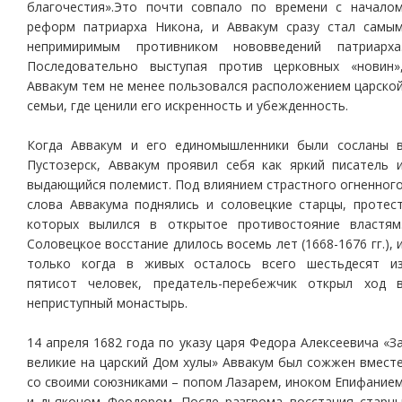
благочестия».Это почти совпало по времени с начало
реформ патриарха Никона, и Аввакум сразу стал самы
непримиримым противником нововведений патриарха
Последовательно выступая против церковных «новин»
Аввакум тем не менее пользовался расположением царско
семьи, где ценили его искренность и убежденность.
Когда Аввакум и его единомышленники были сосланы 
Пустозерск, Аввакум проявил себя как яркий писатель 
выдающийся полемист. Под влиянием страстного огненног
слова Аввакума поднялись и соловецкие старцы, протес
которых вылился в открытое противостояние властям
Соловецкое восстание длилось восемь лет (1668-1676 гг.), 
только когда в живых осталось всего шестьдесят и
пятисот человек, предатель-перебежчик открыл ход 
неприступный монастырь.
14 апреля 1682 года по указу царя Федора Алексеевича «З
великие на царский Дом хулы» Аввакум был сожжен вмест
со своими союзниками – попом Лазарем, иноком Епифание
и дьяконом Феодором. После разгрома восстания старц