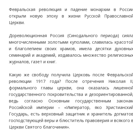
Февральская революция и падение монархии в Росси
открыли новую эпоху в жизни Русской Православно
Церкви.
Дореволюционная Россия (Синодального периода) сиял
многочисленными золотыми куполами, славилась красото
и благолепием своих храмов, имела десятки духовны
семинарий и академий, издавалось множество религиозны
журналов, газет и книг.
Какую же свободу получила Церковь после Февральско
революции 1917 года? После отречения Николая II
формального главы церкви, она оказалась лишенно
государственного покровительства и дезориентированной
ведь согласно Основным государственным закона
Российской империи – «Император, яко Христиански
Государь, есть верховный защитник и хранитель догмато
господствующей веры и блюститель правоверия и всякого 
Церкви Святого благочиния».