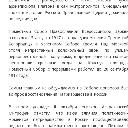
архиепископа Платона в сан Митрополитов. Синодальна
эпоха в истории Русской Православной Церкви доживал
последние дни.
Поместный Собор Православной Всероссийской Церкв
открылся 15 августа 1917 г. в праздник Успения Пресвято
Богородицы в Успенском Соборе Кремля. Над Москво
стоял непрестанный колокольный звон, по улица
первопрестольной с хоругвями, в преднесении святых ико
шествовали крестные ходы на Красную площадь
Поместный Собор с перерывами работал до 20 сентябр
1918 года.
Самым главным из обсуждаемых на Соборе вопросов бы
во-прос восстановления Патриаршества в России.
В своем докладе II октября епископ Астрахански
Митрофан отметил, что из-за влияния политически
моментов патриаршество в России просуществовал
недолго и было насильственно прекращено Петром I