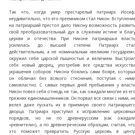
Так что, когда умер престарелый патриарх Иосиф
неудивительно, что его преемником стал Никон. Вступлени
на патриарший престол дало Никону возможность развит
свой преобразовательный дух в служении истине и благ
церкви и отечества. При Никоне патриаршья власт
усилилась до высшей степени. Патриарх ста
действительным, а не номинальным «великим государем»
окружил себя царской пышностью и величием. Выстрои
себе новый дворец, употребив все средства искусств
украшения соборов. Никона боялись сами бояре, которы
он обличал без всякого стеснения, поступая с ним
самовластно. С самых первых дней пребывания у власт
Никон повел себя отнюдь не так, как ожидали многие из ег
прежних единомышленников. Он порвал все связи с ними, н
велел даже пускать их в приемную своего патриаршег
дворца. Патриарх приступил к исправлению церковны
порядков, но не по древнерусским (как ожидал
«ревнители»), а по древнегреческим образцам, считая, чт
это поможет превратить Русскую церковь в цент