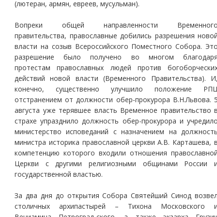
(лютеран, армян, евреев, мусульман).
Вопреки общей направленности Временног
правительства, православные добились разрешения ново
власти на созыв Всероссийского Поместного Собора. Эт
разрешение было получено во многом благодар
протестам православных людей против богоборчески
действий новой власти (Временного Правительства). И
конечно, существенно улучшило положение РП
отстранением от должности обер-прокурора В.Н.Львова. 
августа уже терявшее власть Временное правительство 
страхе упразднило должность обер-прокурора и учредил
министерство исповеданий с назначением на должност
министра историка православной церкви А.В. Карташева, 
компетенцию которого входили отношения православно
Церкви с другими религиозными общинами России 
государственной властью.
За два дня до открытия Собора Святейший Синод возве
столичных архипастырей – Тихона Московского 
Вениамина Петроград-ского, а также экзарха Грузи