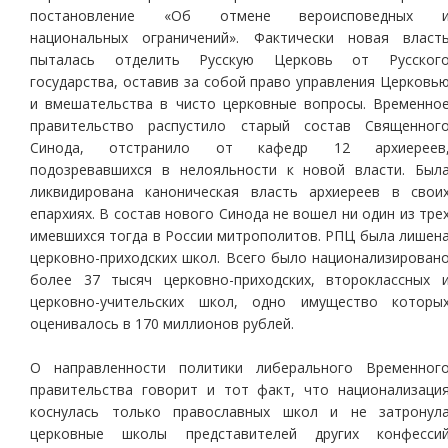
постановление «Об отмене вероисповедных 
национальных ограничений». Фактически новая власт
пыталась отделить Русскую Церковь от Русског
государства, оставив за собой право управления Церковь
и вмешательства в чисто церковные вопросы. Временно
правительство распустило старый состав Священног
Синода, отстранило от кафедр 12 архиереев
подозревавшихся в нелояльности к новой власти. Был
ликвидирована каноническая власть архиереев в свои
епархиях. В состав нового Синода не вошел ни один из тре
имевшихся тогда в России митрополитов. РПЦ была лишен
церковно-приходских школ. Всего было национализирован
более 37 тысяч церковно-приходских, второклассных 
церковно-учительских школ, одно имущество которы
оценивалось в 170 миллионов рублей.
О направленности политики либерального Временног
правительства говорит и тот факт, что национализаци
коснулась только православных школ и не затронул
церковные школы представителей других конфесси