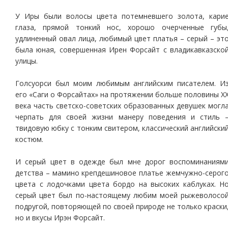
У Иры были волосы цвета потемневшего золота, кари
глаза, прямой тонкий нос, хорошо очерченные губы
удлиненный овал лица, любимый цвет платья – серый – эт
была юная, совершенная Ирен Форсайт с владикавказско
улицы.
Голсуорси был моим любимым английским писателем. И
его «Саги о Форсайтах» на протяжении больше половины Х
века часть светско-советских образованных девушек могл
черпать для своей жизни манеру поведения и стиль 
твидовую юбку с тонким свитером, классический английски
костюм.
И серый цвет в одежде был мне дорог воспоминаниям
детства – мамино крепдешиновое платье жемчужно-серог
цвета с лодочками цвета бордо на высоких каблуках. Н
серый цвет был по-настоящему любим моей рыжеволосо
подругой, повторяющей по своей природе не только краски
но и вкусы Ирэн Форсайт.