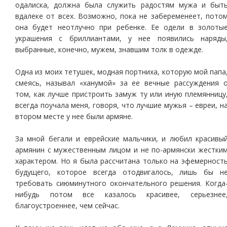
одалиска, должна была служить радостям мужа и быт
вдалеке от всех. Возможно, пока не забеременеет, пото
она будет неотлучно при ребенке. Ее одели в золоты
украшения с бриллиантами, у нее появились наряды
выбранные, конечно, мужем, знавшим толк в одежде.
Одна из моих тетушек, модная портниха, которую мой папа
смеясь, называл «ханумой» за ее вечные рассуждения 
том, как лучше пристроить замуж ту или иную племянницу
всегда поучала меня, говоря, что лучшие мужья – евреи, н
втором месте у нее были армяне.
За мной бегали и еврейские мальчики, и любил красивы
армянин с мужественным лицом и не по-армянски жестки
характером. Но я была рассчитана только на эфемерност
будущего, которое всегда отодвигалось, лишь бы н
требовать сиюминутного окончательного решения. Когда
нибудь потом все казалось красивее, серьезнее
благоустроеннее, чем сейчас.