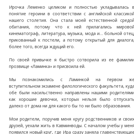
Ирочка Леменко целиком и полностью укладывалась 
понятие героини в соответствии с английской классико
нашего столетия. Она стала моей естественной средо
обитания, потому что к ней прилагались мирово
кинематограф, литература, музыка, мода и… больной отец
прикованный к постели, а потому открытый для диалога
более того, всегда ждущий его.
По своей привычке я быстро сотворила из ее фамили
прозвище «Ламинка» и присвоила ей.
Мы познакомились с Ламинкой на первом ж
вступительном экзамене филологического факультета, куд
обе были насильственно направлены нашими родителям
как хорошие девочки, которых нельзя было отпускат
далеко от дома ни для какого бы то ни было образования.
Мои родители, поручив меня кругу родственников и свои
друзей, уехали жить в Кавминводы. С началом учебы у мен
появился новый круг, где Ира сразу заняла главенствующе