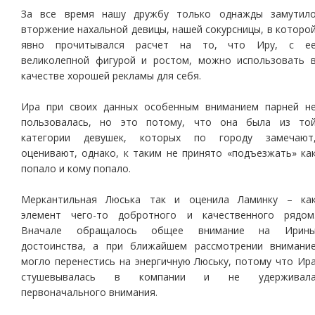
За все время нашу дружбу только однажды замутил
вторжение нахальной девицы, нашей сокурсницы, в которо
явно прочитывался расчет на то, что Иру, с е
великолепной фигурой и ростом, можно использовать 
качестве хорошей рекламы для себя.
Ира при своих данных особенным вниманием парней н
пользовалась, но это потому, что она была из то
категории девушек, которых по городу замечают
оценивают, однако, к таким не принято «подъезжать» ка
попало и кому попало.
Меркантильная Люська так и оценила Ламинку – ка
элемент чего-то добротного и качественного рядом
Вначале обращалось общее внимание на Ирин
достоинства, а при ближайшем рассмотрении внимани
могло перенестись на энергичную Люську, потому что Ир
стушевывалась в компании и не удерживал
первоначального внимания.