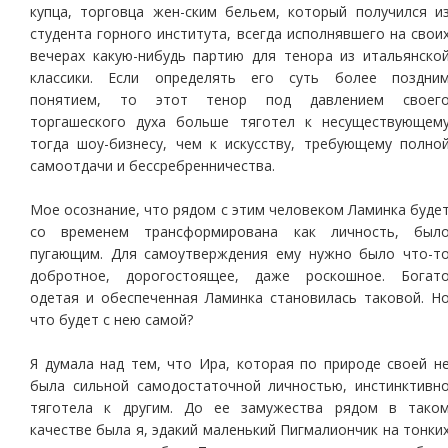
купца, торговца жен-ским бельем, который получился и
студента горного института, всегда исполнявшего на свои
вечерах какую-нибудь партию для тенора из итальянско
классики. Если определять его суть более поздни
понятием, то этот тенор под давлением своег
торгашеского духа больше тяготел к несуществующем
тогда шоу-бизнесу, чем к искусству, требующему полно
самоотдачи и бессребренничества.
Мое осознание, что рядом с этим человеком Ламинка буде
со временем трансформирована как личность, был
пугающим. Для самоутверждения ему нужно было что-т
добротное, дорогостоящее, даже роскошное. Богат
одетая и обеспеченная Ламинка становилась таковой. Н
что будет с нею самой?
Я думала над тем, что Ира, которая по природе своей н
была сильной самодостаточной личностью, инстинктивн
тяготела к другим. До ее замужества рядом в тако
качестве была я, эдакий маленький Пигмалиончик на тонки