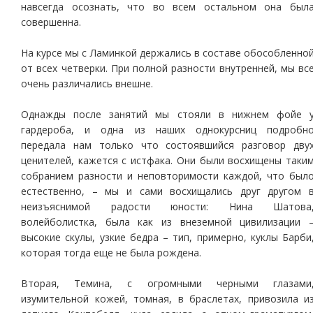
навсегда осознать, что во всем остальном она был
совершенна.
На курсе мы с Ламинкой держались в составе обособленно
от всех четверки. При полной разности внутренней, мы вс
очень различались внешне.
Однажды после занятий мы стояли в нижнем фойе 
гардероба, и одна из наших однокурсниц подробн
передала нам только что состоявшийся разговор дву
ценителей, кажется с истфака. Они были восхищены таки
собранием разности и неповторимости каждой, что был
естественно, – мы и сами восхищались друг другом 
неизъяснимой радости юности: Нина Шатова
волейболистка, была как из внеземной цивилизации 
высокие скулы, узкие бедра – тип, примерно, куклы Барби
которая тогда еще не была рождена.
Вторая, Темина, с огромными черными глазами
изумительной кожей, томная, в браслетах, привозила и