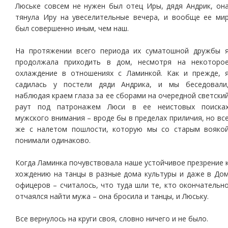
Люське совсем не нужен был отец Иры, дядя Андрик, он
тянула Иру на увеселительные вечера, и вообще ее ми
был совершенно иным, чем наш.
На протяжении всего периода их суматошной дружбы 
продолжала приходить в дом, несмотря на некоторо
охлаждение в отношениях с Ламинкой. Как и прежде, 
садилась у постели дяди Андрика, и мы беседовали
наблюдая краем глаза за ее сборами на очередной светски
раут под патронажем Люси в ее неистовых поиска
мужского внимания – вроде бы в пределах приличия, но вс
же с налетом пошлости, которую мы со старым вояко
понимали одинаково.
Когда Ламинка почувствовала наше устойчивое презрение 
хождению на танцы в разные дома культуры и даже в До
офицеров – считалось, что туда шли те, кто окончательн
отчаялся найти мужа – она бросила и танцы, и Люську.
Все вернулось на круги своя, словно ничего и не было.