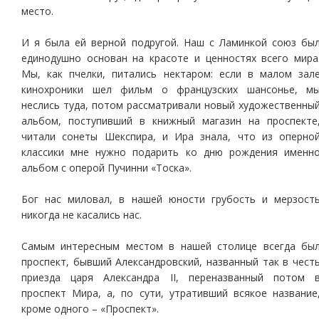
место.
И я была ей верной подругой. Наш с Ламинкой союз бы
единодушно основан на красоте и ценностях всего мира
Мы, как пчелки, питались нектаром: если в малом зал
кинохроники шел фильм о французских шансонье, м
неслись туда, потом рассматривали новый художественны
альбом, поступивший в книжный магазин на проспекте
читали сонеты Шекспира, и Ира знала, что из оперно
классики мне нужно подарить ко дню рождения именн
альбом с оперой Пучинни «Тоска».
Бог нас миловал, в нашей юности грубость и мерзост
никогда не касались нас.
Самым интересным местом в нашей столице всегда бы
проспект, бывший Александровский, названный так в чест
приезда царя Александра II, переназванный потом 
проспект Мира, а, по сути, утративший всякое название
кроме одного – «Проспект».