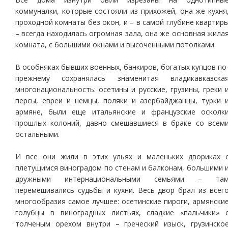
коммуналки, которые состояли из прихожей, она же кухня
проходной комнаты без окон, и – в самой глубине квартир
– всегда находилась огромная зала, она же основная жила
комната, с большими окнами и высоченными потолками.
В особняках бывших военных, банкиров, богатых купцов по
прежнему сохранялась знаменитая владикавказска
многонациональность: осетины и русские, грузины, греки 
персы, евреи и немцы, поляки и азербайджанцы, турки 
армяне, были еще итальянские и французские осколк
прошлых колоний, давно смешавшиеся в браке со всем
остальными.
И все они жили в этих ульях и маленьких двориках 
плетущимся виноградом по стенам и балконам, большими 
дружными интернациональными семьями – та
перемешивались судьбы и кухни. Весь двор брал из всег
многообразия самое лучшее: осетинские пироги, армянски
голубцы в виноградных листьях, сладкие «пальчики» 
толченым орехом внутри – греческий изыск, грузинско