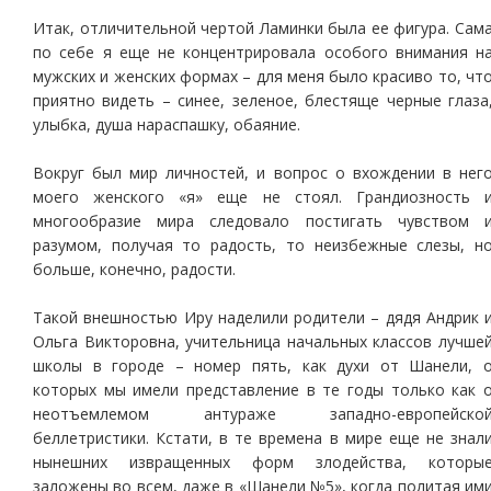
Итак, отличительной чертой Ламинки была ее фигура. Сам
по себе я еще не концентрировала особого внимания н
мужских и женских формах – для меня было красиво то, чт
приятно видеть – синее, зеленое, блестяще черные глаза
улыбка, душа нараспашку, обаяние.
Вокруг был мир личностей, и вопрос о вхождении в нег
моего женского «я» еще не стоял. Грандиозность 
многообразие мира следовало постигать чувством 
разумом, получая то радость, то неизбежные слезы, н
больше, конечно, радости.
Такой внешностью Иру наделили родители – дядя Андрик 
Ольга Викторовна, учительница начальных классов лучше
школы в городе – номер пять, как духи от Шанели, 
которых мы имели представление в те годы только как 
неотъемлемом антураже западно-европейско
беллетристики. Кстати, в те времена в мире еще не знал
нынешних извращенных форм злодейства, которы
заложены во всем, даже в «Шанели №5», когда политая им