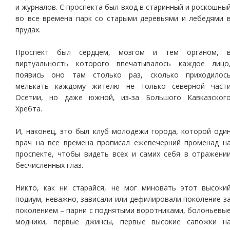
и журналов. С проспекта был вход в старинный и роскошны
во все времена парк со старыми деревьями и лебедями 
прудах.
Проспект был сердцем, мозгом и тем органом, 
виртуальность которого впечатывалось каждое лицо
появись оно там столько раз, сколько приходилос
мелькать каждому жителю не только северной част
Осетии, но даже южной, из-за Большого Кавказског
Хребта.
И, наконец, это был клуб молодежи города, которой оди
врач на все времена прописал ежевечерний променад н
проспекте, чтобы видеть всех и самих себя в отражени
бесчисленных глаз.
Никто, как ни старайся, не мог миновать этот высоки
подиум, неважно, зависали или дефилировали поколение з
поколением – парни с поднятыми воротниками, болоньевы
модники, первые джинсы, первые высокие сапожки н