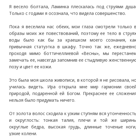
Я весело болтала, Ламинка плескалась под струями душа
Только с годами я осознала, что видела совершенство.
Пока я веселила нас обеих, мои глаза смотрели только 
образы моих же повествований, поэтому ее тело в струя
воды было как бы за краешком моего сознания, ка
привычная статуэтка в шкафу. Точно так же, ежедневн
проходя мимо боттичеллиевой «Весны», мы перестане
замечать ее, навсегда запомнив ее стыдливую женственну
позу и цвет ее кожи.
Это была моя школа живописи, в которой я не рисовала, н
училась видеть. Ира открыла мне мир гармонии свое
природой, подаренной ей Богом. Прекраснее ее сложени
нельзя было придумать ничего.
От золота волос сходила к узким ступням вся утонченност
и округлость: тонкая талия, плечи и той же ширин
округлые бедра, высокая грудь, длинные точеные ноги
узкие колени.