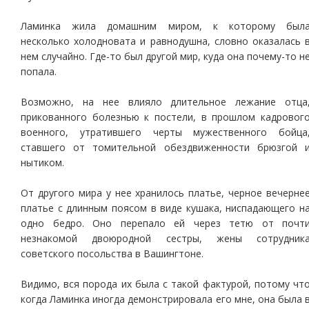
Ламинка жила домашним миром, к которому был
несколько холодновата и равнодушна, словно оказалась 
нем случайно. Где-то был другой мир, куда она почему-то н
попала.
Возможно, на нее влияло длительное лежание отца
прикованного болезнью к постели, в прошлом кадровог
военного, утратившего черты мужественного бойца
ставшего от томительной обездвиженности брюзгой 
нытиком.
От другого мира у нее хранилось платье, черное вечерне
платье с длинным поясом в виде кушака, ниспадающего н
одно бедро. Оно перепало ей через тетю от почт
незнакомой двоюродной сестры, жены сотрудник
советского посольства в Вашингтоне.
Видимо, вся порода их была с такой фактурой, потому чт
когда Ламинка иногда демонстрировала его мне, она была 