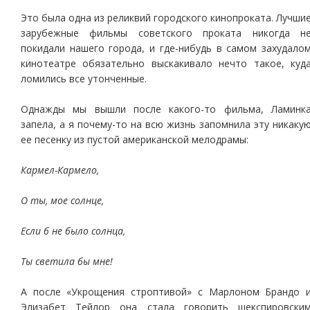
Это была одна из реликвий городского кинопроката. Лучши
зарубежные фильмы советского проката никогда н
покидали нашего города, и где-нибудь в самом захудало
кинотеатре обязательно выскакивало нечто такое, куд
ломились все утонченные.
Однажды мы вышли после какого-то фильма, Ламинк
запела, а я почему-то на всю жизнь запомнила эту никаку
ее песенку из пустой американской мелодрамы:
Кармел-Кармело,
О ты, мое солнце,
Если б не было солнца,
Ты светила бы мне!
А после «Укрощения строптивой» с Марлоном Брандо 
Элизабет Тейлор она стала говорить шекспировски