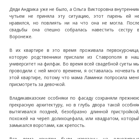
Дяди Андрика уже не было, а Ольга Викторовна внутренни
чутьем не приняла эту ситуацию, этот парень ей н
нравился, но повлиять ни на что она не могла. Посл
свадьбы она спешно собралась навестить сестру 
Воронеже.
В их квартире в это время проживала первокурсница
которую родственники прислали из Ставрополя в на
университет на филфак. Во время всей свадебной суеты м
проводили с ней много времени, я оставалась ночевать 
этой квартире, потому что мама Ламинки попросила мен
присмотреть за девочкой.
Владикавказские особняки по фасаду сохраняли прежню
прекрасную архитектуру, но в глубь двора такой особня
вытягивался поздней, безобразно длинной пристройкой
похожей на череп долихоцефала, или квадратом, которы
замыкался воротами, как крепость.
Все дома изнутри были изрезаны на однотипны