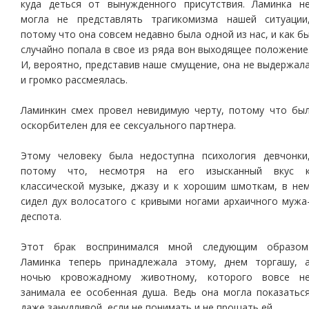
куда деться от вынужденного присутствия. Ламинка н
могла не представлять трагикомизма нашей ситуации
потому что она совсем недавно была одной из нас, и как б
случайно попала в свое из ряда вон выходящее положение
И, вероятно, представив наше смущение, она не выдержал
и громко рассмеялась.
Ламинкин смех провел невидимую черту, потому что бы
оскорбителен для ее сексуального партнера.
Этому человеку была недоступна психология девчонки
потому что, несмотря на его изысканный вкус 
классической музыке, джазу и к хорошим шмоткам, в не
сидел дух волосатого с кривыми ногами архаичного мужа
деспота.
Этот брак воспринимался мной следующим образом
Ламинка теперь принадлежала этому, днем торгашу, 
ночью кровожадному животному, которого вовсе н
занимала ее особенная душа. Ведь она могла показатьс
даже занудливой, если не понимать и не прощать ей.