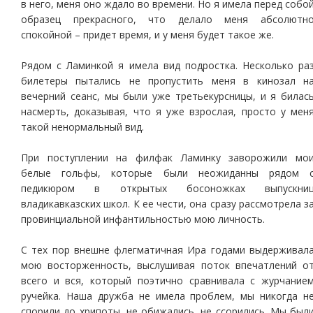
в него, меня оно ждало во времени. Но я имела перед собо
образец прекрасного, что делало меня абсолютн
спокойной – придет время, и у меня будет такое же.
Рядом с Ламинкой я имела вид подростка. Несколько ра
билетеры пытались не пропустить меня в кинозал н
вечерний сеанс, мы были уже третьекурсницы, и я билас
насмерть, доказывая, что я уже взрослая, просто у мен
такой ненормальный вид.
При поступлении на филфак Ламинку заворожили мо
белые гольфы, которые были неожиданны рядом 
педикюром в открытых босоножках выпускни
владикавказских школ. К ее чести, она сразу рассмотрела з
провинциальной инфантильностью мою личность.
С тех пор внешне флегматичная Ира годами выдерживал
мою восторженность, выслушивая поток впечатлений о
всего и вся, который поэтично сравнивала с журчание
ручейка. Наша дружба не имела проблем, мы никогда н
спорили до хрипоты, не обижались, не ссорились. Мы был