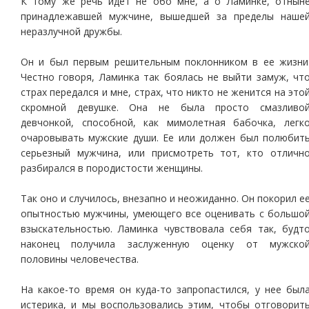
К тому же речь идет не обо мне, а о Ламинке, отнын
принадлежавшей мужчине, вышедшей за пределы наше
неразлучной дружбы.
Он и был первым решительным поклонником в ее жизни
Честно говоря, Ламинка так боялась не выйти замуж, чт
страх передался и мне, страх, что никто не женится на это
скромной девушке. Она не была просто смазливо
девчонкой, способной, как мимолетная бабочка, легк
очаровывать мужские души. Ее или должен был полюбит
серьезный мужчина, или присмотреть тот, кто отличн
разбирался в породистости женщины.
Так оно и случилось, внезапно и неожиданно. Он покорил е
опытностью мужчины, умеющего все оценивать с большо
взыскательностью. Ламинка чувствовала себя так, будт
наконец получила заслуженную оценку от мужско
половины человечества.
На какое-то время он куда-то запропастился, у нее был
истерика, и мы воспользовались этим, чтобы отговорит