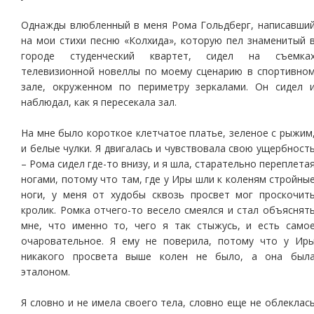
Однажды влюбленный в меня Рома Гольдберг, написавши
на мои стихи песню «Колхида», которую пел знаменитый 
городе студенческий квартет, сидел на съемка
телевизионной новеллы по моему сценарию в спортивно
зале, окруженном по периметру зеркалами. Он сидел 
наблюдал, как я пересекала зал.
На мне было короткое клетчатое платье, зеленое с рыжим
и белые чулки. Я двигалась и чувствовала свою ущербност
– Рома сидел где-то внизу, и я шла, старательно переплета
ногами, потому что там, где у Иры шли к коленям стройны
ноги, у меня от худобы сквозь просвет мог проскочит
кролик. Ромка отчего-то весело смеялся и стал объяснят
мне, что именно то, чего я так стыжусь, и есть само
очаровательное. Я ему не поверила, потому что у Ир
никакого просвета выше колен не было, а она был
эталоном.
Я словно и не имела своего тела, словно еще не облеклас