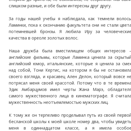
слишком разные, и обе были интересны друг другу.
За годы нашей учебы я наблюдала, как темнели волос
Ламинки, пока к окончанию факультета они не стали цвет
потемневшей бронзы. Я любила Иру за человечески
качества в ореоле золотых волос.
Наша дружба была вместилищем общих интересов 
английские фильмы, которые Ламинка ценила за скрыты
английский юмор, итальянские, которые я ценила за сме
над собой, Тони Кертис, на котором я бы не остановил
своего взгляда, и красавец Ален Делон, который вовсе н
потрясал меня своей красотой. Потому что в те времен
Эдик Амбарцумов имел черты Жана Марэ, обладател
самого мужественного лица в кинематографе. Я считал
мужественность неотъемлемостью мужских лиц.
К тому же он терпеливо проделывал путь из своей перво
бесланской школы к моей школе номер два, чтобы увидет
меня в одиннадцатом классе, а я имела особо