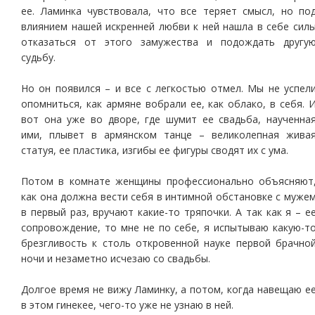
ее. Ламинка чувствовала, что все теряет смысл, но по
влиянием нашей искренней любви к ней нашла в себе сил
отказаться от этого замужества и подождать другу
судьбу.
Но он появился – и все с легкостью отмел. Мы не успел
опомниться, как армяне вобрали ее, как облако, в себя. 
вот она уже во дворе, где шумит ее свадьба, наученна
ими, плывет в армянском танце – великолепная жива
статуя, ее пластика, изгибы ее фигуры сводят их с ума.
Потом в комнате женщины профессионально объясняют
как она должна вести себя в интимной обстановке с муже
в первый раз, вручают какие-то тряпочки. А так как я – е
сопровождение, то мне не по себе, я испытываю какую-т
брезгливость к столь откровенной науке первой брачно
ночи и незаметно исчезаю со свадьбы.
Долгое время не вижу Ламинку, а потом, когда навещаю е
в этом гинекее, чего-то уже не узнаю в ней.