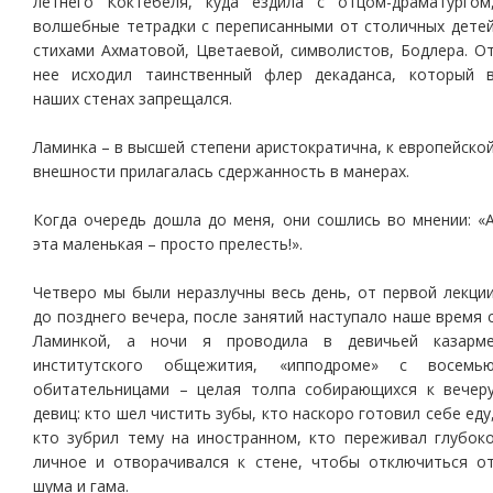
летнего Коктебеля, куда ездила с отцом-драматургом
волшебные тетрадки с переписанными от столичных дете
стихами Ахматовой, Цветаевой, символистов, Бодлера. О
нее исходил таинственный флер декаданса, который 
наших стенах запрещался.
Ламинка – в высшей степени аристократична, к европейско
внешности прилагалась сдержанность в манерах.
Когда очередь дошла до меня, они сошлись во мнении: «
эта маленькая – просто прелесть!».
Четверо мы были неразлучны весь день, от первой лекци
до позднего вечера, после занятий наступало наше время 
Ламинкой, а ночи я проводила в девичьей казарм
институтского общежития, «ипподроме» с восемь
обитательницами – целая толпа собирающихся к вечер
девиц: кто шел чистить зубы, кто наскоро готовил себе еду
кто зубрил тему на иностранном, кто переживал глубок
личное и отворачивался к стене, чтобы отключиться о
шума и гама.