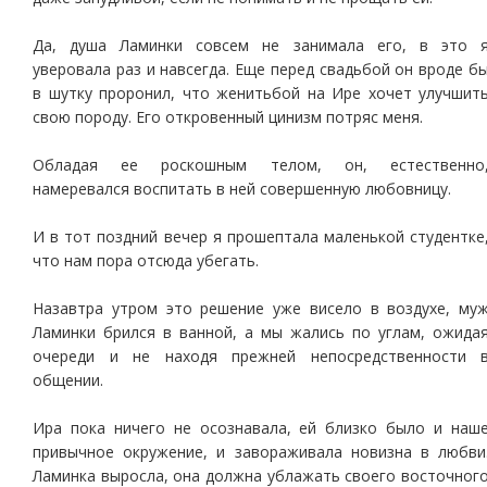
Да, душа Ламинки совсем не занимала его, в это 
уверовала раз и навсегда. Еще перед свадьбой он вроде б
в шутку проронил, что женитьбой на Ире хочет улучшит
свою породу. Его откровенный цинизм потряс меня.
Обладая ее роскошным телом, он, естественно
намеревался воспитать в ней совершенную любовницу.
И в тот поздний вечер я прошептала маленькой студентке
что нам пора отсюда убегать.
Назавтра утром это решение уже висело в воздухе, му
Ламинки брился в ванной, а мы жались по углам, ожида
очереди и не находя прежней непосредственности 
общении.
Ира пока ничего не осознавала, ей близко было и наш
привычное окружение, и завораживала новизна в любви
Ламинка выросла, она должна ублажать своего восточног