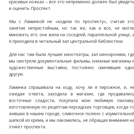
красивых ножках – все это непременно должен был увидет
и оценить Проспект.
Мы с Ламинкой не «ходили по проспекту», считая эт
занятие непристойным, но так же, как и все, не могл
миновать его: она жила на соседней, параллельной улице, 
я приходила в читальный зал центральной библиотеки.
Для нас там были лучшие кинотеатры, зал кинохроники, гд
мы смотрели документальные фильмы, книжные магазины 
художественные выставки, постоянно сменявшие одн
другую.
Ламинка спрашивала на ходу, хочу ли я пирожное, и, н
ожидая ответа, заходила в магазин, где продавалис
восточные сладости, покупала мою любимую пахлаву
изготовленную по рецептам персидских торговцев, когда-т
живших в нашем городе, сливочное полено с изумительно
шапкой из крема, и мы лакомились, не обращая внимания н
этикет проспекта.