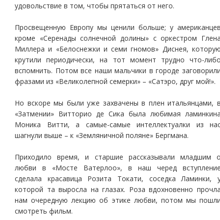
удовольствие в том, чтобы прятаться от него.
Просвещенную Европу мы ценили больше; у американце
кроме «Серенады солнечной долины» с оркестром Глен
Миллера и «Белоснежки и семи гномов» Диснея, котору
крутили периодически, на тот момент трудно что-либ
вспомнить. Потом все наши мальчики в городе заговорил
фразами из «Великолепной семерки» – «Сатэро, друг мой!».
Но вскоре мы были уже захвачены в плен итальянцами, 
«Затмении» Витторио де Сика была любимая ламинкин
Моника Витти, а самые-самые интеллектуалки из на
шагнули выше – к «Земляничной поляне» Бергмана.
Приходило время, и старшие рассказывали младшим 
любви в «Мосте Ватерлоо», в наш черед вступлени
сделала красавица Розита Токати, соседка Ламинки, 
которой та выросла на глазах. Роза вдохновенно прочл
нам очередную лекцию об этике любви, потом мы пошл
смотреть фильм.