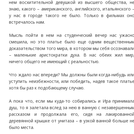
нем восхитительной девушкой из высшего общества, н
знаю, какого – американского, английского, итальянского 
у нас в городе такого не было. Только в фильмах он
встречалось нам.
Мысль пойти в нем на студенческий вечер нас ужасн
смешила, но это платье было еще одним вещественны
доказательством того мира, в котором мы себя осознавал
– маленькие аристократки духа. В нас обеих жил мир
ничего общего не имеющий с реальностью.
Что ждало нас впереди? Мы должны были когда-нибудь ил
уступить неизбежности, или победить, надев такое плать
хотя бы раз к подобающему случаю.
А пока что, если мы куда-то собирались и Ира принимал
душ, то я залетала вслед за нею в ванную с незавершенны
рассказом и продолжала его, сидя на лакированно
деревянной крышке от унитаза – в узкой ванной больше н
было места.