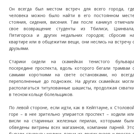
Он всегда был местом встреч для всего города, гд
человека можно было найти в его постоянном мест
стояния, сидения, висения. Там после каникул отмечал
свое возвращение студенты из Тбилиси, Цхинвала
Пятигорска и других недальних городов; сбросив н
квартире или в общежитии вещи, они неслись на встречу 
друзьями.
Старики сидели на скамейках тенистого бульвар
посередине проспекта, вдоль которого бегали трамваи 
самыми короткими на свете остановками, но всегд
переполненные до подножек. На других скамейках могл
располагаться титулованные шашисты, продолжая схватк
в тесном кольце болельщиков.
По левой стороне, если идти, как в Кейптауне, к Столово
горе – в нее зрительно упирается проспект – ходили ил
висли на старинных железных перилах, которыми был
обведены витрины всех магазинов, компании парней. Эт
бывали студенты-медики, парни из других вузов и просто 