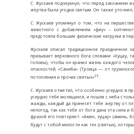
С. Жускаев подчеркнул, что перед закланием 
жертва была угодна святым. Он также уточнил,
С. Жускаев упомянул о том, что на пиршестве
животного с добавлением «фиу» – копченог
предстояли большие физические нагрузки в пер
Жускаев описал традиционное праздничное з
призывает верховного бога словами: «Хуцау, т
головы), чтобы он хранил жизнь каждого челов
опасностей; «Саниба» (Троица — от грузинско
23
потопления и прочих святых»
.
С. Жускаев отметил, что особенно усердно в п
усердно тебе молящихся, и пошли с неба стольк
жажды, каждый да принесет тебе жертву от пло
непогод, так как тебе от бога дана эта сила и
фразой его повторяет: «Амен, хуцау» (аминь, 
будут с тобой милости как тех (святых), которы