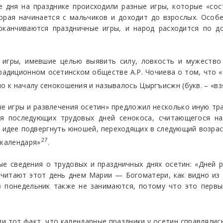
 дня на празднике происходили разные игры, которые «сост
торая начинается с мальчиков и доходит до взрослых. Осо
 оканчиваются праздничные игры, и народ расходится по 
игры, имевшие целью выявить силу, ловкость и мужество
традиционном осетинском обществе А.Р. Чочиева о том, что
о к началу сенокошения и называлось Цыргъисжн (букв. – «вз
ые игры и развлечения осетин» предложил несколько иную тра
ия последующих трудовых дней сенокоса, считающегося н
 идее подвергнуть юношей, переходящих в следующий возра
27
 календаря»
.
е сведения о трудовых и праздничных днях осетин: «Дней р
считают этот день днем Марии — Богоматери, как видно из 
 понедельник также не занимаются, потому что это первы
и тот факт, что календарные праздники у осетин справлялис