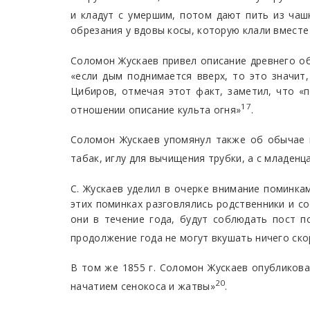
и кладут с умершим, потом дают пить из чаш
обрезания у вдовы косы, которую клали вместе
Соломон Жускаев привел описание древнего обр
«если дым поднимается вверх, то это значит,
Цибиров, отмечая этот факт, заметил, что «п
17
отношении описание культа огня»
.
Соломон Жускаев упомянул также об обычае к
табак, иглу для вычищения трубки, а с младенца
С. Жускаев уделил в очерке внимание поминкам
этих поминках разговлялись родственники и со
они в течение года, будут соблюдать пост 
продолжение года не могут вкушать ничего ск
В том же 1855 г. Соломон Жускаев опубликовал
20
начатием сенокоса и жатвы»
.