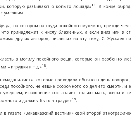
16
ки, которую разбивают о копыто лошади»
. В конце обря
 с умершим.
яда, на котором на груди покойного мужчины, прежде чем е
 что принадлежит к числу блаженных, а если вниз или в ст
омимо других авторов, писавших на эту тему, С. Жускаев 
ласть в могилу покойного вещи, которые он особенно любил
18
ми – игрушки и т.д.»
.
 «мадани-хист», которые проходили обычно в день похорон,
седи покойного, не евшие скоромного со дня его смерти, и ес
по умершем; исключение составляет только мать, жены и с
19
оромного и должны быть в трауре»
.
 в газете «Закавказский вестник» свой второй этнографиче