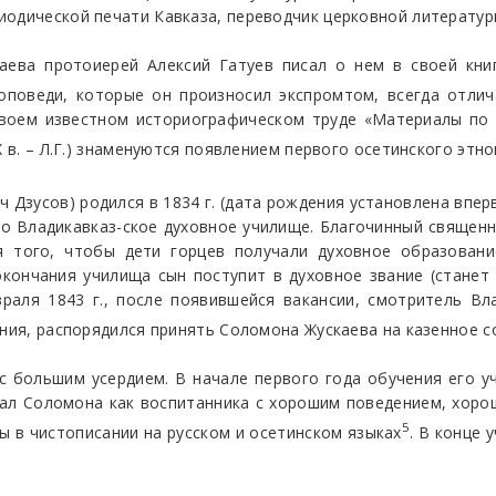
одической печати Кавказа, переводчик церковной литературы
аева протоиерей Алексий Гатуев писал о нем в своей книг
роповеди, которые он произносил экспромтом, всегда отли
своем известном историографическом труде «Материалы по 
IХ в. – Л.Г.) знаменуются появлением первого осетинского эт
 Дзусов) родился в 1834 г. (дата рождения установлена вперв
во Владикавказ-ское духовное училище. Благочинный священ
я того, чтобы дети горцев получали духовное образовани
кончания училища сын поступит в духовное звание (станет
раля 1843 г., после появившейся вакансии, смотритель Вл
ения, распорядился принять Соломона Жускаева на казенное 
 большим усердием. В начале первого года обучения его у
ал Соломона как воспитанника с хорошим поведением, хоро
5
ы в чистописании на русском и осетинском языках
. В конце