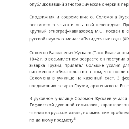
опубликовавший этнографические очерки в пери
Сподвижник и современник о. Соломона Жуск
осетинского языка и опытный переводчик. П
Крупный этнограф-кавказовед М.О. Косвен в 
русской науке» отмечал: «Пятидесятые годы (Х
Соломон Васильевич Жускаев (Тасо Биасланович
1842 г. в восьмилетнем возрасте он поступил 
экзарха Грузии, прилагал большие усилия дл
письменное обязательство в том, что после о
Соломона в училище на казенный счет. 3 фев
предписанию экзарха Грузии, архиепископа Евг
В духовном училище Соломон Жускаев учился с
Тифлисской духовной семинарии, характеризов
чтении на русском языке, но имеющим проблем
6
по данному предмету
.