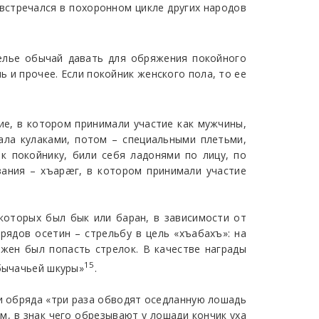
 встречался в похоронном цикле других народов
елье обычай давать для обряжения покойного
ь и прочее. Если покойник женского пола, то ее
е, в котором принимали участие как мужчины,
ала кулаками, потом – специальными плетьми,
к покойнику, били себя ладонями по лицу, по
вания – хъарæг, в котором принимали участие
которых был бык или баран, в зависимости от
рядов осетин – стрельбу в цель «хъабахъ»: на
жен был попасть стрелок. В качестве награды
15
 бычачьей шкуры»
.
и обряда «три раза обводят оседланную лошадь
м, в знак чего обрезывают у лошади кончик уха