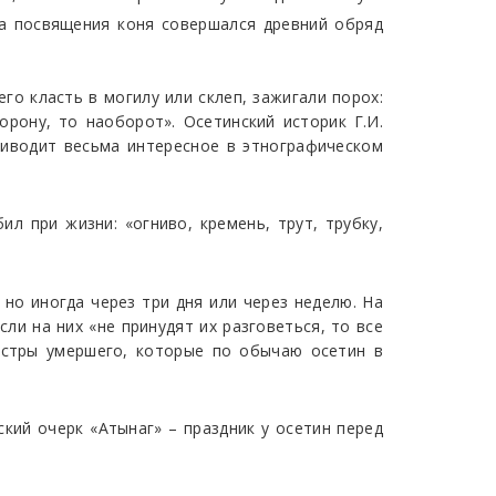
да посвящения коня совершался древний обряд
го класть в могилу или склеп, зажигали порох:
орону, то наоборот». Осетинский историк Г.И.
приводит весьма интересное в этнографическом
 при жизни: «огниво, кремень, трут, трубку,
 но иногда через три дня или через неделю. На
ли на них «не принудят их разговеться, то все
естры умершего, которые по обычаю осетин в
ский очерк «Атынаг» – праздник у осетин перед