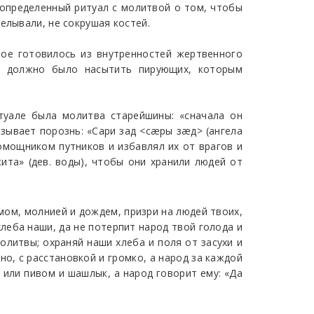
 определенный ритуал с молитвой о том, чтобы
елывали, не сокрушая костей.
орое готовилось из внутренностей жертвенного
а, должно было насытить пирующих, которым
туале была молитва старейшины: «сначала он
изывает порознь: «Сари зад <сæры зæд> (ангела
помощником путников и избавлял их от врагов и
ита» (дев. воды), чтобы они хранили людей от
мом, молнией и дождем, призри на людей твоих,
хлеба наши, да не потерпит народ твой голода и
олитвы; охраняй наши хлеба и поля от засухи и
но, с расстановкой и громко, а народ за каждой
 или пивом и шашлык, а народ говорит ему: «Да