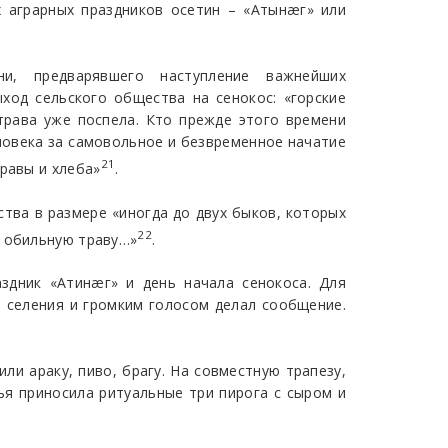
 аграрных праздников осетин – «Атынæг» или
и, предварявшего наступление важнейших
ход сельского общества на сенокос: «горские
трава уже поспела. Кто прежде этого времени
человека за самовольное и безвременное начатие
21
равы и хлеба»
.
тва в размере «иногда до двух быков, которых
22
и обильную траву…»
.
здник «Атинæг» и день начала сенокоса. Для
 селения и громким голосом делал сообщение.
ли араку, пиво, брагу. На совместную трапезу,
ья приносила ритуальные три пирога с сыром и