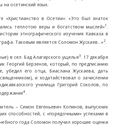
 на осетинский язык.
е «Христианство в Осетии»: «Это был знаток
1
чались теплотою веры и богатством мыслей»
.
истории этнографического изучения Кавказа в
2
нографа. Таковым является Соломон Жускаев…»
.
3
ые) в сел. Бад Алагирского ущелья
. 17 декабря
ник Георгий Берзенов, который, по предписанию
е, убедил его отца, Биаслана Жускаева, дать
 священником), и ходатайствовал о зачислении
адикавказского училища Григорий Соколов, по
4
содержание
.
читель – Симон Евгеньевич Копинов, выпускник
ших способностей, с «порядочными» успехами в
 учебного года Соломон получил хорошие оценки