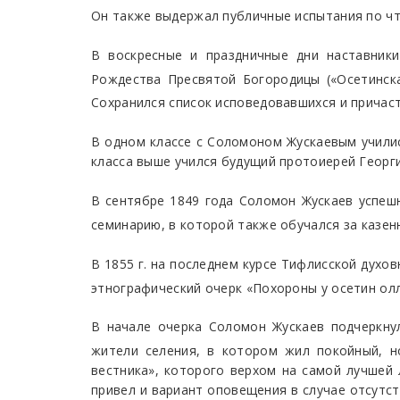
Он также выдержал публичные испытания по чте
В воскресные и праздничные дни наставники
Рождества Пресвятой Богородицы («Осетинска
Сохранился список исповедовавшихся и причасти
В одном классе с Соломоном Жускаевым училис
класса выше учился будущий протоиерей Георги
В сентябре 1849 года Соломон Жускаев успеш
семинарию, в которой также обучался за казен
В 1855 г. на последнем курсе Тифлисской духо
этнографический очерк «Похороны у осетин ол
В начале очерка Соломон Жускаев подчеркну
жители селения, в котором жил покойный, н
вестника», которого верхом на самой лучшей
привел и вариант оповещения в случае отсутст