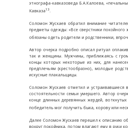
этнографа-кавказоведа Б.А.Калоева, «печальны
13
Кавказа
.
Соломон Жускаев обратил внимание читателе
предметы одежды: «Все сверстники покойного же
обязаны одеть родители и родственники, впроч
Автор очерка подробно описал ритуал оплаки
так и женщины. Мужчины, приближаясь с гром
концы которых некоторые из них, для нанесе
предплечьям (крестообразно), молодые родст
искусные плакальщицы.
Соломон Жускаев отметил и устраивавшиеся в
состоятельности семьи умершего. Автор очерк
конце длинных деревянных жердей, воткнутых
победитель мог получить быка, корову или нес
Далее Соломон Жускаев перешел к описанию об
вокруг покойника, потом влагают ему в руки к