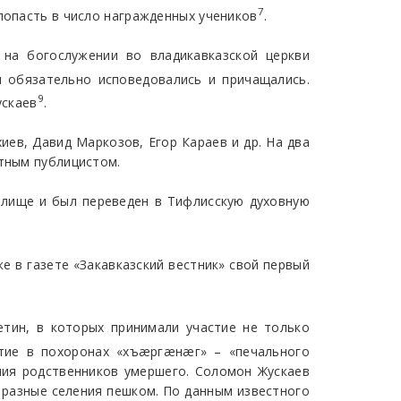
7
попасть в число награжденных учеников
.
 на богослужении во владикавказской церкви
ы обязательно исповедовались и причащались.
9
ускаев
.
ев, Давид Маркозов, Егор Караев и др. На два
стным публицистом.
илище и был переведен в Тифлисскую духовную
е в газете «Закавказский вестник» свой первый
тин, в которых принимали участие не только
стие в похоронах «хъæргæнæг» – «печального
ния родственников умершего. Соломон Жускаев
в разные селения пешком. По данным известного