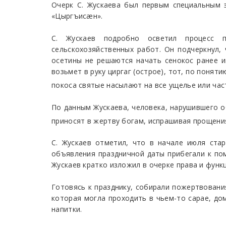
Очерк С. Жускаева был первым специальным 
«Цыргъисæн».
С. Жускаев подробно осветил процесс п
сельскохозяйственных работ. Он подчеркнул,
осетины не решаются начать сенокос ранее и
возьмет в руку циргаг (острое), тот, по понят
покоса святые насылают на все ущелье или час
По данным Жускаева, человека, нарушившего о
приносят в жертву богам, испрашивая прощени
С. Жускаев отметил, что в начале июля ста
объявления праздничной даты прибегали к по
Жускаев кратко изложил в очерке права и функ
Готовясь к празднику, собирали пожертвования
которая могла проходить в чьем-то сарае, до
напитки.