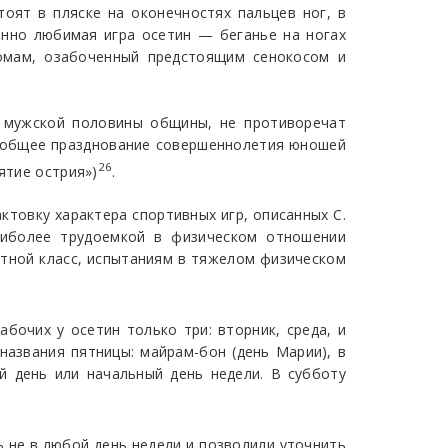
оят в пляске на оконечностях пальцев ног, в
бенно любимая игра осетин — беганье на ногах
домам, озабоченный предстоящим сенокосом и
 мужской половины общины, не противоречат
 «общее празднование совершеннолетия юношей
26
ятие острия»)
.
ктовку характера спортивных игр, описанных С.
аиболее трудоемкой в физическом отношении
стной класс, испытаниям в тяжелом физическом
абочих у осетин только три: вторник, среда, и
названия пятницы: майрам-бон (день Марии), в
й день или начальный день недели. В субботу
ь не в любой день недели и позволили уточнить