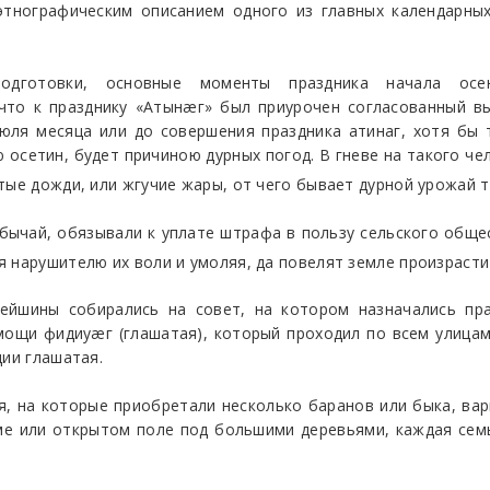
этнографическим описанием одного из главных календарных
одготовки, основные моменты праздника начала осен
 что к празднику «Атынæг» был приурочен согласованный вы
юля месяца или до совершения праздника атинаг, хотя бы 
ию осетин, будет причиною дурных погод. В гневе на такого 
тые дожди, или жгучие жары, от чего бывает дурной урожай т
бычай, обязывали к уплате штрафа в пользу сельского общес
я нарушителю их воли и умоляя, да повелят земле произраст
рейшины собирались на совет, на котором назначались пра
мощи фидиуæг (глашатая), который проходил по всем улицам
ции глашатая.
, на которые приобретали несколько баранов или быка, вари
ме или открытом поле под большими деревьями, каждая сем