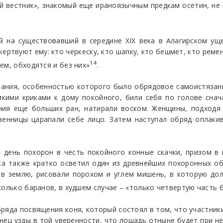
й вестник», знакомый еще ираноязычным предкам осетин, не
й на существовавший в середине ХIХ века в Алагирском ущ
ртвуют ему: кто черкеску, кто шапку, кто бешмет, кто ремен
14
ем, обходятся и без них»
.
вания, особенностью которого было обрядовое самоистязани
кими криками к дому покойного, били себя по голове снач
ния еще больших ран, натирали воском. Женщины, подходя 
венницы царапали себе лицо. Затем наступал обряд оплаки
 день похорон в честь покойного конные скачки, призом в 
а также кратко осветил один из древнейших похоронных об
 в землю, рисовали порохом и углем мишень, в которую дол
колько баранов, в худшем случае – «только четвертую часть
ряда посвящения коня, который состоял в том, что участник
онец узды в той уверенности, что лошадь отныне будет при не