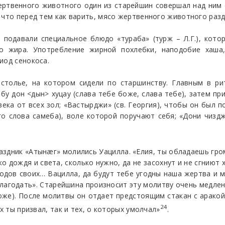
жертвенного животного один из старейшин совершал над ним
 что перед тем как варить, мясо жертвенного животного разд
 подавали специальное блюдо «тураба» (турж – Л.Г.), кот
о жира. Употребление жирной похлебки, наподобие хаш
иод сенокоса.
астолье, на котором сидели по старшинству. Главным в ри
абу дон <дын> хуцау (слава тебе боже, слава тебе), затем пр
ека от всех зол; «Вастырджи» (св. Георгия), чтобы он был 
го слова самеба), воле которой поручают себя; «Дони чиздж
раздник «Атынæг» молились Уацилла. «Елия, ты обладаешь гро
о дождя и света, сколько нужно, да не засохнут и не сгниют 
дов своих… Вацилла, да будут тебе угодны наша жертва и м
 благодать». Старейшина произносит эту молитву очень медлен
боже). После молитвы он отдает предстоящим стакан с аракой
24
х ты призвал, так и тех, о которых умолчал»
.