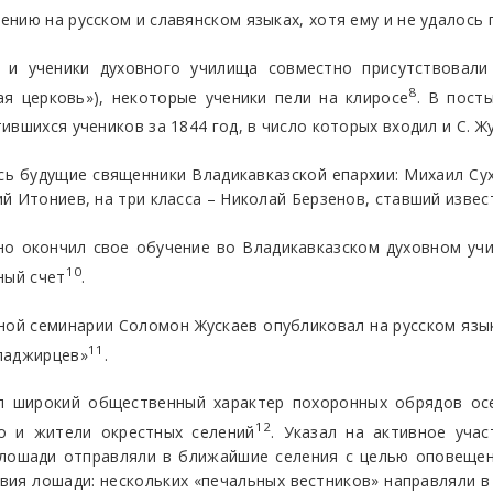
нию на русском и славянском языках, хотя ему и не удалось 
 и ученики духовного училища совместно присутствовали
8
я церковь»), некоторые ученики пели на клиросе
. В пост
вшихся учеников за 1844 год, в число которых входил и С. Ж
ь будущие священники Владикавказской епархии: Михаил Сухи
й Итониев, на три класса – Николай Берзенов, ставший изве
но окончил свое обучение во Владикавказском духовном уч
10
ный счет
.
вной семинарии Соломон Жускаев опубликовал на русском язык
11
ладжирцев»
.
л широкий общественный характер похоронных обрядов осе
12
о и жители окрестных селений
. Указал на активное уча
 лошади отправляли в ближайшие селения с целью оповеще
вия лошади: нескольких «печальных вестников» направляли 