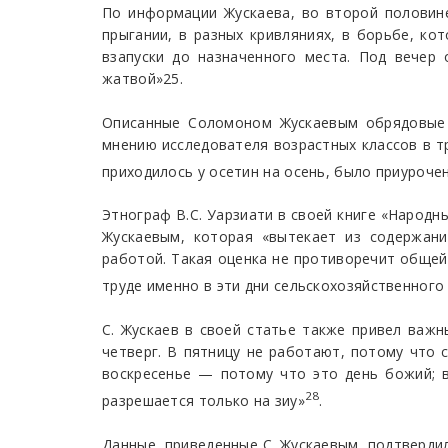
По информации Жускаева, во второй половине
прыгании, в разных кривляниях, в борьбе, ко
взапуски до назначенного места. Под вечер
жатвой»25.
Описанные Соломоном Жускаевым обрядовые 
мнению исследователя возрастных классов в 
приходилось у осетин на осень, было приурочен
Этнограф В.С. Уарзиати в своей книге «Народн
Жускаевым, которая «вытекает из содержан
работой. Такая оценка не противоречит общей
труде именно в эти дни сельскохозяйственного
С. Жускаев в своей статье также привел важны
четверг. В пятницу не работают, потому что 
воскресенье — потому что это день божий; в
28
разрешается только на зиу»
.
Данные, приведенные С. Жускаевым, подтвердил