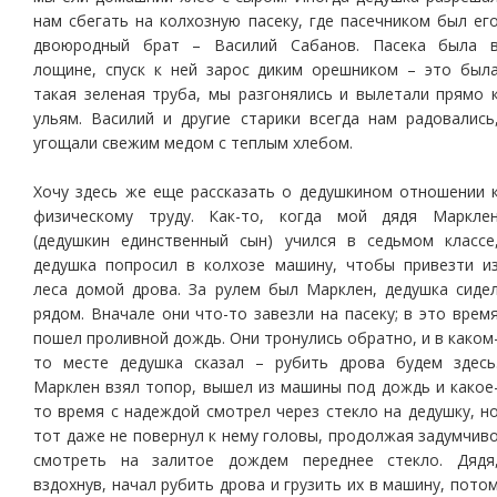
нам сбегать на колхозную пасеку, где пасечником был ег
двоюродный брат – Василий Сабанов. Пасека была 
лощине, спуск к ней зарос диким орешником – это был
такая зеленая труба, мы разгонялись и вылетали прямо 
ульям. Василий и другие старики всегда нам радовались
угощали свежим медом с теплым хлебом.
Хочу здесь же еще рассказать о дедушкином отношении 
физическому труду. Как-то, когда мой дядя Маркле
(дедушкин единственный сын) учился в седьмом классе
дедушка попросил в колхозе машину, чтобы привезти и
леса домой дрова. За рулем был Марклен, дедушка сиде
рядом. Вначале они что-то завезли на пасеку; в это врем
пошел проливной дождь. Они тронулись обратно, и в каком
то месте дедушка сказал – рубить дрова будем здесь
Марклен взял топор, вышел из машины под дождь и какое
то время с надеждой смотрел через стекло на дедушку, н
тот даже не повернул к нему головы, продолжая задумчив
смотреть на залитое дождем переднее стекло. Дядя
вздохнув, начал рубить дрова и грузить их в машину, пото