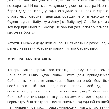
даже не хватило ума хоть один раз в жизни как следуе
поссориться! И вот моя младшая двухлетняя сестра Ирочк
берет деда за палец, уводит его далеко от всех, и строго
строго ему говорит – дедушка, обещай, что ты никогда н
будешь ругать бабушку и Анну (прабабушку)! Он обещал, и 
тех пор при Ирочке никогда не ворчал (всячески показывая
как он ее боится).
Кстати! Никаким дедушкой он себя называть не разрешал, 
мы его называли «Сабанти папа» – «папа Сабановых».
МОЯ ПРАБАБУШКА АННА
Теперь самое время рассказать, почему же в семь
Сабановых было «два аула». Этот дом принадлежа
Сабановым, которые лишились обоих сыновей. Дом бы
необыкновенный, как горделиво говорил мой дядя 
посмотрите, разве это не княжеский двор? Довольн
большой, почти квадратный участок земли с трех сторон п
периметру был застроен помещениями под единой крышей
На мощных балках, поддерживающих крышу, оставил