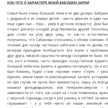
КОЕ-ЧТО О ХАРАКТЕРЕ МОЕЙ БАБУШКИ ЗАРКИ
Семья была очень большая: Анна и ее две дочери, бабушк
с дедушкой и их семеро детей – шесть девочек и один сы
(еще один сын – Юра – умер в детском возрасте). Дом бы
открыт для всех соседей, родственников, друзей. Поскольк
дом стоял на углу двух улиц, то как-то естественн
получалось, что Сабановы относились к обоим «синхам». 
течение дня соседи частенько забегали к ним по делам, п
вечерам приходили пообщаться. Все знали о проблема
друг друга, никакой скрытности между соседями не было. И
тех, кого я помню, часто приходил сосед Гаппоев Кудзиго
большой любитель выпить и душевно поговорить. Он и ег
брат-близнец Кудзи стали героями книги «Терек – рек
бурная», имели какие-то революционные заслуги, которым
он при случае не прочь был прихвастнуть. Зарку он всегд
называл фельдмаршалом, или генералиссимусом – 
зависимости от того, как скоро на столе появлялась арак
с закуской. Однажды, когда я уже училась в СКГМИ, он мен
спрашивает – а у тебя никто из наших земляков н