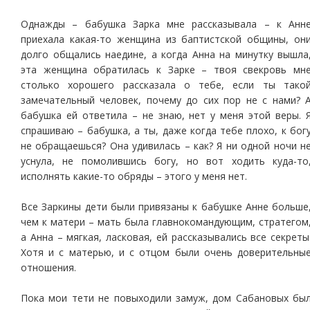
Однажды – бабушка Зарка мне рассказывала – к Анн
приехала какая-то женщина из баптистской общины, он
долго общались наедине, а когда Анна на минутку вышла
эта женщина обратилась к Зарке – твоя свекровь мн
столько хорошего рассказала о тебе, если ты тако
замечательный человек, почему до сих пор не с нами? 
бабушка ей ответила – не знаю, нет у меня этой веры. 
спрашиваю – бабушка, а ты, даже когда тебе плохо, к бог
не обращаешься? Она удивилась – как? Я ни одной ночи н
уснула, не помолившись богу, но вот ходить куда-то
исполнять какие-то обряды – этого у меня нет.
Все Заркины дети были привязаны к бабушке Анне больше
чем к матери – мать была главнокомандующим, стратегом
а Анна – мягкая, ласковая, ей рассказывались все секреты
Хотя и с матерью, и с отцом были очень доверительны
отношения.
Пока мои тети не повыходили замуж, дом Сабановых бы