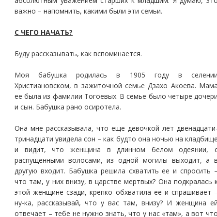
абсолютным уважением старших к младшим. Я думаю, эт
важно – напомнить, какими были эти семьи.
С ЧЕГО НАЧАТЬ?
Буду рассказывать, как вспоминается.
Моя бабушка родилась в 1905 году в селени
Христиановском, в зажиточной семье Дзахо Акоева. Мам
ее была из фамилии Тогоевых. В семье было четыре дочер
и сын. Бабушка рано осиротела.
Она мне рассказывала, что еще девочкой лет двенадцати
тринадцати увидела сон – как будто она ночью на кладбищ
и видит, что женщина в длинном белом одеянии, 
распущенными волосами, из одной могилы выходит, а 
другую входит. Бабушка решила схватить ее и спросить 
что там, у них внизу, в царстве мертвых? Она подкралась 
этой женщине сзади, крепко обхватила ее и спрашивает 
ну-ка, рассказывай, что у вас там, внизу? И женщина е
отвечает – тебе не нужно знать, что у нас «там», а вот чт