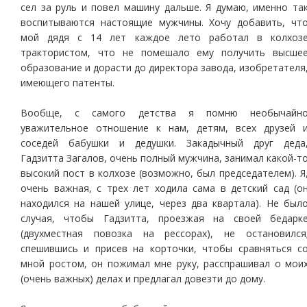
сел за руль и повел машину дальше. Я думаю, именно та
воспитываются настоящие мужчины. Хочу добавить, чт
мой дядя с 14 лет каждое лето работал в колхоз
трактористом, что не помешало ему получить высше
образование и дорасти до директора завода, изобретателя
имеющего патенты.
Вообще, с самого детства я помню необычайн
уважительное отношение к нам, детям, всех друзей 
соседей бабушки и дедушки. Закадычный друг деда
Гадзитта Загалов, очень полный мужчина, занимал какой-т
высокий пост в колхозе (возможно, был председателем). Я
очень важная, с трех лет ходила сама в детский сад (о
находился на нашей улице, через два квартала). Не был
случая, чтобы Гадзитта, проезжая на своей бедарк
(двухместная повозка на рессорах), не остановился
спешившись и присев на корточки, чтобы сравняться с
мной ростом, он пожимал мне руку, расспрашивал о мои
(очень важных) делах и предлагал довезти до дому.