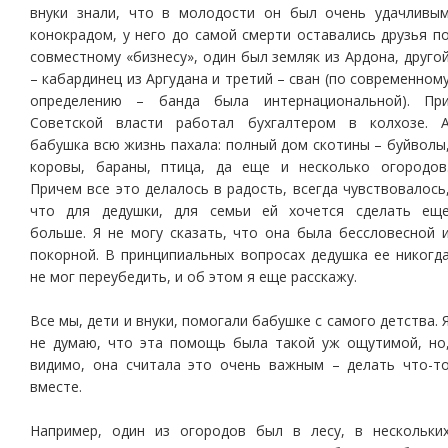
внуки знали, что в молодости он был очень удачливы
конокрадом, у него до самой смерти оставались друзья п
совместному «бизнесу», один был земляк из Ардона, друго
– кабардинец из Аргудана и третий – сван (по современном
определению – банда была интернациональной). Пр
Советской власти работал бухгалтером в колхозе. 
бабушка всю жизнь пахала: полный дом скотины – буйволы
коровы, бараны, птица, да еще и несколько огородов
Причем все это делалось в радость, всегда чувствовалось
что для дедушки, для семьи ей хочется сделать ещ
больше. Я не могу сказать, что она была бессловесной 
покорной. В принципиальных вопросах дедушка ее никогд
не мог переубедить, и об этом я еще расскажу.
Все мы, дети и внуки, помогали бабушке с самого детства. 
не думаю, что эта помощь была такой уж ощутимой, но
видимо, она считала это очень важным – делать что-т
вместе.
Например, один из огородов был в лесу, в нескольки