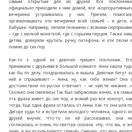
самым открытым для их друзей. Все поклонник
официально приходили к ним домой, все «корпоративные
вечеринки устраивались у них. Причем, помогал
организовывать эти вечеринки всей семьей – и дети, 
бабушки. Например, лепили пельмени с всякими сюрпризам
– где с мелкой монеткой, где с горьким перцем. Также нам
детям, доверяли крутить ручку патефона, и эти песни 
помню до сих пор.
Как-то к одной из девочек пришел поклонник. Ег
принимали с друзьями в большой комнате. Анна зашла туд
как бы по делу, поздоровалась и вышла. Девочки бегут з
ней и спрашивают – Анна, ну, как тебе жених? Она 
достоинством по-русски отвечает – «и чувств никаких…»
Сколько они смеялись! Так был забракован жених, а в семь
эта фраза живет до сих пор, и всякий раз все хохочут, ка
тогда. Еще одна фраза осталась от Анны. Как-то она шла п
Дигоре куда-то и встретила молодого человека, одного и
друзей внучек. Что-то он ей рассказывал, она н
согласилась и очень по-светски сказала: «Ну, что вы, я ж
знаю, я же из культурного семьи!». Смешно, что весь диало