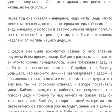
уже не получится… Она так старалась построить сво
жизнь, но не смогла…».
Через год она сказала – наверное, надо жить. Ведь как-т
живет та женщина, которая потеряла пятерых. Она имела 
виду женщину, у которой в автомобильной аварии погибл
сын с невесткой и тремя детьми, они были похоронен
недалеко от могилы нашего дедушки.
С дедом они были абсолютно разные. У него главны
оружием были ирония, юмор. Бабушка рассказывала: как-т
ей что-то срочно понадобилось, и она побежала к деду н
работу, в правление колхоза. Подойдя к кабинету
услышала, что какой-то мужчина разговаривает с дедом н
повышенных тонах, а потом и вовсе выматерил деда, а то
ему все так же спокойно отвечал, и вскоре посетител
ушел. Бабушка заходит в кабинет, не выдерживает 
говорит деду – почему ты ему ничего не сказал, ведь о
твою мать оскорбил? Дед говорит – моей матери на то
свете ничего от этих слов уже не будет, зачем же я долже
опускаться до этого дурака? А бабушка говорит – ну, я-т