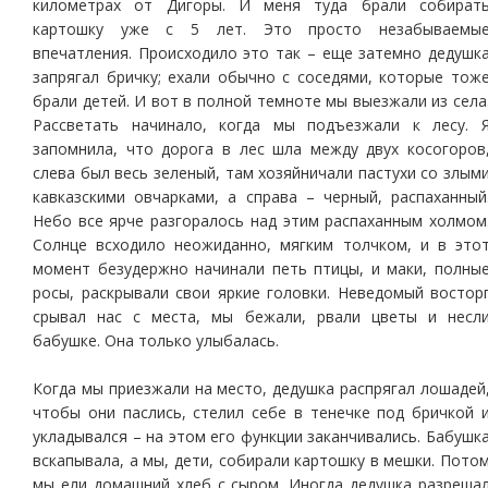
километрах от Дигоры. И меня туда брали собират
картошку уже с 5 лет. Это просто незабываемы
впечатления. Происходило это так – еще затемно дедушк
запрягал бричку; ехали обычно с соседями, которые тож
брали детей. И вот в полной темноте мы выезжали из села
Рассветать начинало, когда мы подъезжали к лесу. 
запомнила, что дорога в лес шла между двух косогоров
слева был весь зеленый, там хозяйничали пастухи со злым
кавказскими овчарками, а справа – черный, распаханный
Небо все ярче разгоралось над этим распаханным холмом
Солнце всходило неожиданно, мягким толчком, и в это
момент безудержно начинали петь птицы, и маки, полны
росы, раскрывали свои яркие головки. Неведомый востор
срывал нас с места, мы бежали, рвали цветы и несл
бабушке. Она только улыбалась.
Когда мы приезжали на место, дедушка распрягал лошадей
чтобы они паслись, стелил себе в тенечке под бричкой 
укладывался – на этом его функции заканчивались. Бабушк
вскапывала, а мы, дети, собирали картошку в мешки. Пото
мы ели домашний хлеб с сыром. Иногда дедушка разреша