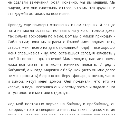
не сделали замечания, хотя, конечно, мы им мешали. М
видели, что они счастливы оттого, что мы так дружны. 
эта дружба осталась на всю жизнь.
Приведу еще примеры отношения к нам старших. Я лет д
пяти не могла остаться ночевать ни у кого, только дома
так сильно тосковала по маме. Вот мы с мамой приходим 
Сабановым; пока мы играем с Бэлкой (моя родная тетя
старше меня всего на два с половиной года) – все хорошо
меня спрашивают – ну, что, останешься сегодня ночевать 
нас? Я говорю – да, конечно! Мама уходит, настает врем
ложиться спать, и я молча начинаю плакать. И дед 
бабушкой, а иногда Марклен с бабушкой (чего он мне долг
не мог простить) безропотно берут фонарь, и ночью, част
и зимой, несут меня домой. Они понимали, что это н
каприз, а ведь наверняка они к этому времени падали с но
от усталости и мечтали отдохнуть.
Дед мой постоянно ворчал на бабушку и прабабушку, о
говорил, что эти свекровь и невестка такие глупые, что и