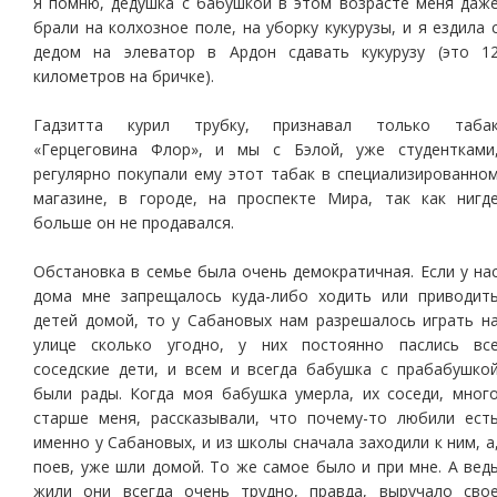
Я помню, дедушка с бабушкой в этом возрасте меня даж
брали на колхозное поле, на уборку кукурузы, и я ездила 
дедом на элеватор в Ардон сдавать кукурузу (это 1
километров на бричке).
Гадзитта курил трубку, признавал только таба
«Герцеговина Флор», и мы с Бэлой, уже студентками
регулярно покупали ему этот табак в специализированно
магазине, в городе, на проспекте Мира, так как нигд
больше он не продавался.
Обстановка в семье была очень демократичная. Если у на
дома мне запрещалось куда-либо ходить или приводит
детей домой, то у Сабановых нам разрешалось играть н
улице сколько угодно, у них постоянно паслись вс
соседские дети, и всем и всегда бабушка с прабабушко
были рады. Когда моя бабушка умерла, их соседи, мног
старше меня, рассказывали, что почему-то любили ест
именно у Сабановых, и из школы сначала заходили к ним, а
поев, уже шли домой. То же самое было и при мне. А вед
жили они всегда очень трудно, правда, выручало сво