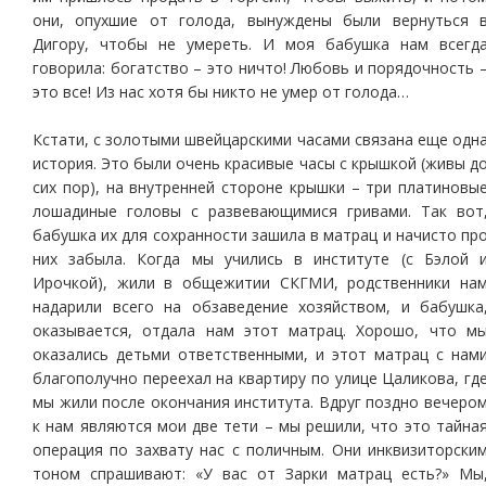
они, опухшие от голода, вынуждены были вернуться 
Дигору, чтобы не умереть. И моя бабушка нам всегд
говорила: богатство – это ничто! Любовь и порядочность 
это все! Из нас хотя бы никто не умер от голода…
Кстати, с золотыми швейцарскими часами связана еще одн
история. Это были очень красивые часы с крышкой (живы д
сих пор), на внутренней стороне крышки – три платиновы
лошадиные головы с развевающимися гривами. Так вот
бабушка их для сохранности зашила в матрац и начисто пр
них забыла. Когда мы учились в институте (с Бэлой 
Ирочкой), жили в общежитии СКГМИ, родственники на
надарили всего на обзаведение хозяйством, и бабушка
оказывается, отдала нам этот матрац. Хорошо, что м
оказались детьми ответственными, и этот матрац с нам
благополучно переехал на квартиру по улице Цаликова, гд
мы жили после окончания института. Вдруг поздно вечеро
к нам являются мои две тети – мы решили, что это тайна
операция по захвату нас с поличным. Они инквизиторски
тоном спрашивают: «У вас от Зарки матрац есть?» Мы