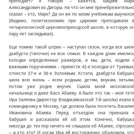
преподает? Я говорю – кажется, Бицаев Мар
Александрович из Дигоры. На что он мне пренебрежительн
сказал – кто, Марк? Да он же по моим учебникам выучился
(Видимо, политэкономию при царизме преподавали 
четырехклассной церковноприходской школе, в которую о
пару лет заглядывал).
Еще помню такой штрих – наступал сезон, когда все шил
дзабурта (тапочки) на всю семью. В каждом доме имелис
колодки определенных размеров, и мы, дети, ходили 
важными поручениями – принести 42-е колодки от Туаевых
отнести 37-е и 38-е Золоевым. Кстати, дзабурта бабушк
шила всю жизнь – всем родным, детям, внукам, зятьям
потом уже родне внучек. Сшила моей московско
начальнице и даже Васо Абаеву. А было это так – моя тет
Ира Залеева (директор Владикавказской 7-й школы) ехала 
командировку в Москву, где должна была посетить Васили
Ивановича Абаева. Перед отъездом она приехала 
бабушке и рассказала ей об этом. Конечно, бабушк
никогда до тех пор ничего не слышала об Абаеве, спросил
– а кто это? И когда Ира ей восторженно объяснила, чт