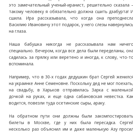
это замечательный ученый-иранист, решительно сказала 
такому человеку я обязательно должна сшить дзабурта! 
сшила. Ира рассказывала, что когда она преподнесл
Василию Ивановичу этот подарок, у него слезы навернулис
на глаза.
Наша бабушка никогда не рассказывала нам ничег
специально. Вечером, когда все дела были переделаны, он
садилась за прялку или веретено и иногда, к слову, что-т
вспоминала.
Например, что в 30-х годах дедушкин брат Сергей женилс
на украинке Анне Семеновне. Поскольку дед не мог поехать
на свадьбу, в Харьков отправилась Зарка с маленько
дочкой на руках, и еще одна сабановская невестка. Ка
водится, повезли туда осетинские сыры, араку.
На обратном пути они должны были закомпостироват
билеты в Москве, где у них была пересадка. Серге
несколько раз объяснил им и даже маленькую Азу проси