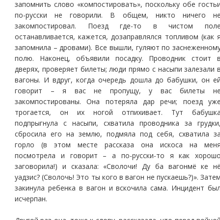
запомнить слово «компостировать», поскольку обе гость
по-русски не говорили. В общем, никто ничего н
закомпостировал. Поезд где-то в чистом пол
останавливается, кажется, дозаправлялся топливом (как 
запомнила – дровами). Все вышли, гуляют по заснеженном
полю. Наконец, объявили посадку. Проводник стоит 
дверях, проверяет билеты; люди прямо с насыпи залезали 
вагоны. И вдруг, когда очередь дошла до бабушки, он е
говорит – я вас не пропущу, у вас билеты н
закомпостированы. Она потеряла дар речи; поезд уж
трогается, он их ногой отпихивает. Тут бабушк
подпрыгнула с насыпи, схватила проводника за грудки
сбросила его на землю, подмяла под себя, схватила з
горло (в этом месте рассказа она искоса на мен
посмотрела и говорит – а по-русски-то я как хорош
заговорила!) и сказала: «Сволочи! Ду ба вагонмё ке н
уадзис? (Сволочь! Это ты кого в вагон не пускаешь?)». Зате
закинула ребенка в вагон и вскочила сама. Инцидент бы
исчерпан.