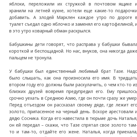
яблоки, переложили их стружкой в почтовом ящике 
хранили на летней кухне, хотели еще какие-то подарочк
добавить. А злодей Марклен каждое утро по дороге 
туалет съедал одно яблочко и заменял его картофелиной, 
в это утро коварный обман раскрылся.
Бабушкины дети говорят, что расправа у бабушки бывал
короткой и беспощадной. Но нас, внуков, она никогда даж
пальцем не тронула.
У бабушки был единственный любимый брат Тазе. Над
было слышать, как она произносила его имя. В тридцат
втором году его должны были раскулачить, о чем кто-то и
близких друзей вовремя предупредил его. Ему пришлос
срочно уехать в Среднюю Азию, где он почти сразу же умер
Перед отъездом он рассказал своему дяде, где лежит ег
золото, припасенное на черный день. Вскоре арестовали 
дядю Сосника. Когда его навестила в тюрьме дочь Наталья
он ей передал – скажи, что Тазе спрятал свое золото там
то и там-то, отдайте его жене. Наталья, когда приехала