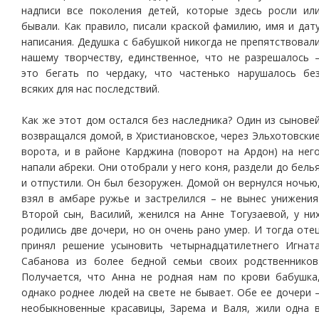
надписи все поколения детей, которые здесь росли ил
бывали. Как правило, писали краской фамилию, имя и дат
написания. Дедушка с бабушкой никогда не препятствовал
нашему творчеству, единственное, что не разрешалось 
это бегать по чердаку, что частенько нарушалось бе
всяких для нас последствий.
Как же этот дом остался без наследника? Один из сынове
возвращался домой, в Христиановское, через Эльхотовски
ворота, и в районе Карджина (поворот на Ардон) на нег
напали абреки. Они отобрали у него коня, раздели до бель
и отпустили. Он был безоружен. Домой он вернулся ночью
взял в амбаре ружье и застрелился – не вынес унижения
Второй сын, Василий, женился на Анне Тогузаевой, у ни
родились две дочери, но он очень рано умер. И тогда оте
принял решение усыновить четырнадцатилетнего Игнат
Сабанова из более бедной семьи своих родственников
Получается, что Анна не родная нам по крови бабушка
однако роднее людей на свете не бывает. Обе ее дочери 
необыкновенные красавицы, Зарема и Валя, жили одна 