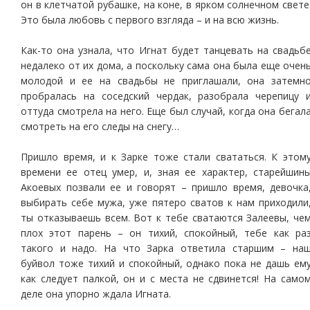
он в клетчатой рубашке, на коне, в ярком солнечном свете
Это была любовь с первого взгляда – и на всю жизнь.
Как-то она узнала, что Игнат будет танцевать на свадьб
недалеко от их дома, а поскольку сама она была еще очен
молодой и ее на свадьбы не приглашали, она затемн
пробралась на соседский чердак, разобрала черепицу 
оттуда смотрела на него. Еще был случай, когда она бегал
смотреть на его следы на снегу…
Пришло время, и к Зарке тоже стали свататься. К этом
времени ее отец умер, и, зная ее характер, старейшин
Акоевых позвали ее и говорят – пришло время, девочка
выбирать себе мужа, уже пятеро сватов к нам приходили
ты отказываешь всем. Вот к тебе сватаются Залеевы, че
плох этот парень – он тихий, спокойный, тебе как ра
такого и надо. На что Зарка ответила старшим – на
буйвол тоже тихий и спокойный, однако пока не дашь ем
как следует палкой, он и с места не сдвинется! На само
деле она упорно ждала Игната.