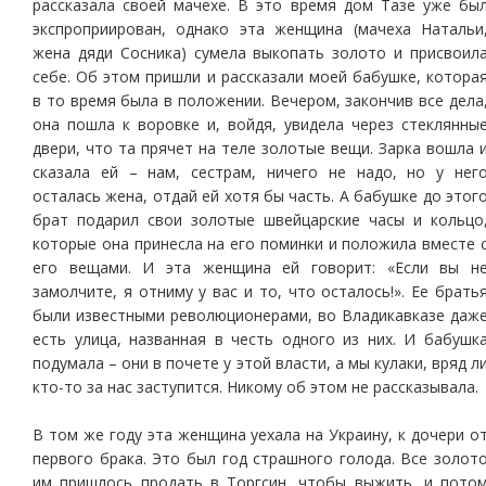
рассказала своей мачехе. В это время дом Тазе уже бы
экспроприирован, однако эта женщина (мачеха Натальи
жена дяди Сосника) сумела выкопать золото и присвоил
себе. Об этом пришли и рассказали моей бабушке, котора
в то время была в положении. Вечером, закончив все дела
она пошла к воровке и, войдя, увидела через стеклянны
двери, что та прячет на теле золотые вещи. Зарка вошла 
сказала ей – нам, сестрам, ничего не надо, но у нег
осталась жена, отдай ей хотя бы часть. А бабушке до этог
брат подарил свои золотые швейцарские часы и кольцо
которые она принесла на его поминки и положила вместе 
его вещами. И эта женщина ей говорит: «Если вы н
замолчите, я отниму у вас и то, что осталось!». Ее брать
были известными революционерами, во Владикавказе даж
есть улица, названная в честь одного из них. И бабушк
подумала – они в почете у этой власти, а мы кулаки, вряд л
кто-то за нас заступится. Никому об этом не рассказывала.
В том же году эта женщина уехала на Украину, к дочери о
первого брака. Это был год страшного голода. Все золот
им пришлось продать в Торгсин, чтобы выжить, и пото