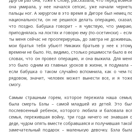
Другой раз она, тоже к слову, рассказала, что перед войно
она умирала, у нее начался сепсис, уже начали чернет
пальцы ног. А хирургом в это время в Дигоре был немец п
национальности, он не решился делать операцию, сказал
что поздно. Бабушка говорит – я чувствую, что умираю
приподнялась на локтях и говорю ему (по-осетински) – есл
ты меня сейчас не прооперируешь, до завтра не доживешь
мои братья тебя убьют! Никаких братьев у нее к этом
времени не было. Но, видимо, столько решимости было в е
словах, что он провел операцию, и она выжила. Для мен
это было одним из главных уроков в жизни, я подумала 
если бабушка о таком случайно вспомнила, как о чем-т
рядовом, значит, человек может вынести все, и я тож
смогу.
Самым страшным горем, которое пережила наша семья
была смерть Бэлы – самой младшей из детей. Это бы
послевоенный ребенок, которого любила и баловала вс
семья, пережившая войну, три года ничего не знавшая 
деде, чудом опять вместе собравшаяся и получившая тако
замечательный подарок – маленькую девочку. Бэла был