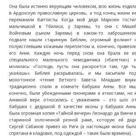
Она была истинно верующим человеком, всю жизнь ездил
в Ардонскую православную церковь, а под конец жизни е
переманили баптисты. Когда мой дядя Марклен гости
мальчишкой в Тбилиси, у Заремы, то они с Мише
Войновым (сыном Заремы) в каком-то заброшенно
подвале нашли старинную Библию, огромный фолиант 
полуистлевшим кожаным переплетом и, конечно, привезл
его Анне. Каждую ночь перед сном она брала ее и
специального маленького чемоданчика («балетки») 
молилась: «Господи, пусть она раскроется там, где т
укажешь». Библия раскрывалась, и мы засыпали по
монотонное чтение Ветхого Завета. Младшие внук
традиционно спали в комнате бабушки Анны. Все мы
конечно, были убежденными пионерами и атеистами, но 
Анниной вере относились с уважением – это шло о
бабушки с дедушкой. В качестве иконы у бабушки Анн
была огромная копия «Тайной вечери» Леонардо да Винчи 
старинной золоченной резной раме, которую ей дяд
Сергей Сабанов привез из Риги (а настоящая икона был
спрятана в кладовке, под одеждой – такие были времена).