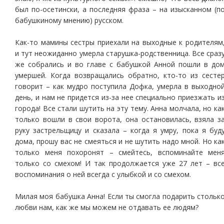
был по-осетински, а последняя фраза – на изысканном (п
бабушкиному мнению) русском.
Как-то мамины сестры приехали на выходные к родителям
и тут неожиданно умерла старушка-родственница. Все сраз
же собрались и во главе с бабушкой Анной пошли в до
умершей. Когда возвращались обратно, кто-то из сесте
говорит – как мудро поступила Дофка, умерла в выходно
день, и нам не придется из-за нее специально приезжать и
города! Все стали шутить на эту тему. Анна молчала, но ка
только вошли в свои ворота, она остановилась, взяла з
руку застрельщицу и сказала – когда я умру, пока я буд
дома, прошу вас не смеяться и не шутить надо мной. Но ка
только меня похоронят – смейтесь, вспоминайте мен
только со смехом! И так продолжается уже 27 лет – вс
воспоминания о ней всегда с улыбкой и со смехом.
Милая моя бабушка Анна! Если ты смогла подарить стольк
любви нам, как же мы можем не отдавать ее людям?