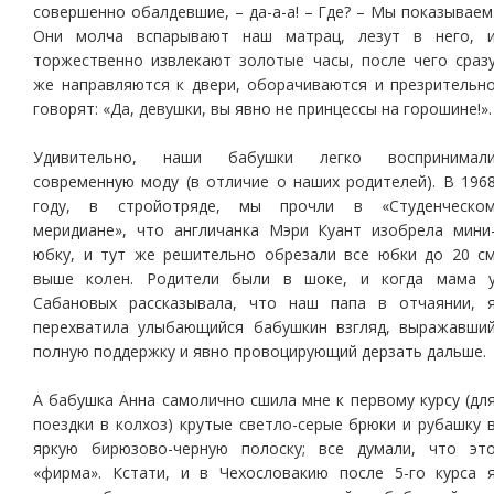
совершенно обалдевшие, – да-а-а! – Где? – Мы показываем
Они молча вспарывают наш матрац, лезут в него, 
торжественно извлекают золотые часы, после чего сраз
же направляются к двери, оборачиваются и презрительн
говорят: «Да, девушки, вы явно не принцессы на горошине!».
Удивительно, наши бабушки легко воспринимал
современную моду (в отличие о наших родителей). В 196
году, в стройотряде, мы прочли в «Студенческо
меридиане», что англичанка Мэри Куант изобрела мини
юбку, и тут же решительно обрезали все юбки до 20 с
выше колен. Родители были в шоке, и когда мама 
Сабановых рассказывала, что наш папа в отчаянии, 
перехватила улыбающийся бабушкин взгляд, выражавши
полную поддержку и явно провоцирующий дерзать дальше.
А бабушка Анна самолично сшила мне к первому курсу (дл
поездки в колхоз) крутые светло-серые брюки и рубашку 
яркую бирюзово-черную полоску; все думали, что эт
«фирма». Кстати, и в Чехословакию после 5-го курса 