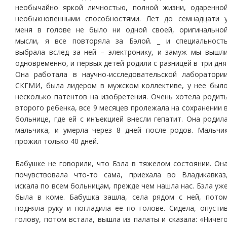
необычайно яркой личностью, полной жизни, одаренно
необыкновенными способностями. Лет до семнадцати 
меня в голове не было ни одной своей, оригинально
мысли, я все повторяла за Бэлой. _ и специальност
выбрала вслед за ней – электронику, и замуж мы вышл
одновременно, и первых детей родили с разницей в три дня
Она работала в научно-исследовательской лаборатори
СКГМИ, была лидером в мужском коллективе, у нее был
несколько патентов на изобретения. Очень хотела родит
второго ребенка, все 9 месяцев пролежала на сохранении 
больнице, где ей с инъекцией внесли гепатит. Она родил
мальчика, и умерла через 8 дней после родов. Мальчи
прожил только 40 дней.
Бабушке не говорили, что Бэла в тяжелом состоянии. Он
почувствовала что-то сама, приехала во Владикавказ
искала по всем больницам, прежде чем нашла нас. Бэла уж
была в коме. Бабушка зашла, села рядом с ней, пото
подняла руку и погладила ее по голове. Сидела, опусти
голову, потом встала, вышла из палаты и сказала: «Ничег