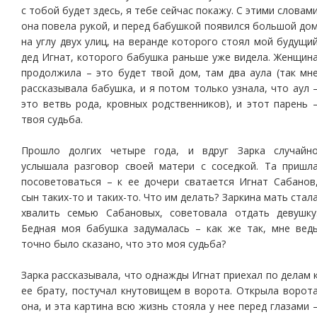
с тобой будет здесь, я тебе сейчас покажу. С этими словам
она повела рукой, и перед бабушкой появился большой до
на углу двух улиц, на веранде которого стоял мой будущи
дед Игнат, которого бабушка раньше уже видела. Женщин
продолжила – это будет твой дом, там два аула (так мн
рассказывала бабушка, и я потом только узнала, что аул 
это ветвь рода, кровных родственников), и этот парень 
твоя судьба.
Прошло долгих четыре года, и вдруг Зарка случайн
услышала разговор своей матери с соседкой. Та пришл
посоветоваться – к ее дочери сватается Игнат Сабанов
сын таких-то и таких-то. Что им делать? Заркина мать стал
хвалить семью Сабановых, советовала отдать девушку
Бедная моя бабушка задумалась – как же так, мне вед
точно было сказано, что это моя судьба?
Зарка рассказывала, что однажды Игнат приехал по делам 
ее брату, постучал кнутовищем в ворота. Открыла ворот
она, и эта картина всю жизнь стояла у нее перед глазами 