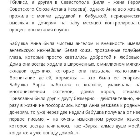
Тбилиси, а другая в Севастополе (Валя – жена Геро
Советского Союза Астана Кесаева), однако Анна всю жизн
прожила с моими дедушкой и бабушкой, периодическ
выезжая к дочерям на пару месяцев контролироват
процесс воспитания внуков.
Бабушка Анна была чистым ангелом и внешность имел
ангельскую: нежнейшая белая кожа, прозрачные голубы
глаза, которые просто светились добротой и любовью
Дома она всегда ходила в широченных, с миллионом мягки
складок одеяниях, которые она называла «капотами»
Воспитание детей, кормежка – это была ее епархия
Бабушка Зарка работала в колхозе, ухаживала з
многочисленной скотиной, доила коров, стирала
Привязаны были друг к другу безмерно – действительно, н
разу в жизни не поссорились. Когда Анна уезжала к родны
дочерям, то уже через две недели бабушка получала от не
первое письмо – на очень изысканном русском языке
которое всегда начиналось так: «Зарка, алмаз души моей
когда же я уже попаду домой…»