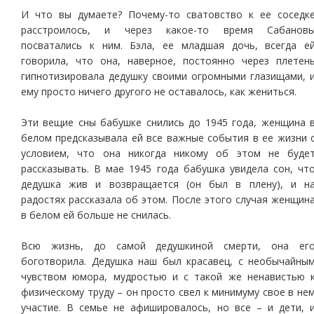
И что вы думаете? Почему-то сватовство к ее соседк
расстроилось, и через какое-то время Сабанов
посватались к ним. Бэла, ее младшая дочь, всегда е
говорила, что она, наверное, постоянно через плетен
гипнотизировала дедушку своими огромными глазищами, 
ему просто ничего другого не оставалось, как жениться.
Эти вещие сны бабушке снились до 1945 года, женщина 
белом предсказывала ей все важные события в ее жизни 
условием, что она никогда никому об этом не буде
рассказывать. В мае 1945 года бабушка увидела сон, чт
дедушка жив и возвращается (он был в плену), и н
радостях рассказала об этом. После этого случая женщин
в белом ей больше не снилась.
Всю жизнь, до самой дедушкиной смерти, она ег
боготворила. Дедушка наш был красавец, с необычайны
чувством юмора, мудростью и с такой же ненавистью 
физическому труду – он просто свел к минимуму свое в не
участие. В семье не афишировалось, но все – и дети, 