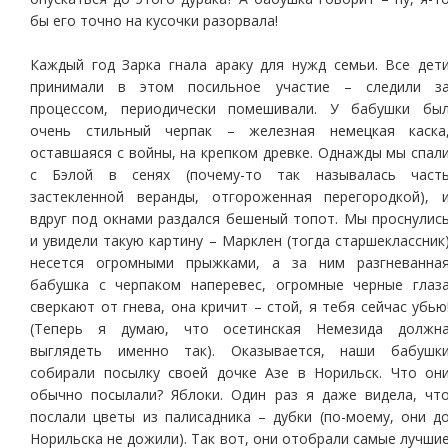
бы его точно на кусочки разорвала!
Каждый год Зарка гнала араку для нужд семьи. Все дет
принимали в этом посильное участие – следили з
процессом, периодически помешивали. У бабушки бы
очень стильный черпак – железная немецкая каска
оставшаяся с войны, на крепком древке. Однажды мы спал
с Бэлой в сенях (почему-то так называлась част
застекленной веранды, отгороженная перегородкой), 
вдруг под окнами раздался бешеный топот. Мы проснулис
и увидели такую картину – Марклен (тогда старшеклассник
несется огромными прыжками, а за ним разгневанна
бабушка с черпаком наперевес, огромные черные глаз
сверкают от гнева, она кричит – стой, я тебя сейчас убью
(Теперь я думаю, что осетинская Немезида должн
выглядеть именно так). Оказывается, наши бабушк
собирали посылку своей дочке Азе в Норильск. Что он
обычно посылали? Яблоки. Один раз я даже видела, чт
послали цветы из палисадника – дубки (по-моему, они д
Норильска не дожили). Так вот, они отобрали самые лучши