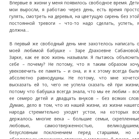
Впервые в жизни у меня появилось свободное время. Дет
мои выросли, я работаю через день, есть время прост
гулять, смотреть на деревья, на цветущую сирень без это
постоянной тревоги – что-то надо сделать, успеть, 
должна…
В первый же свободный день мне захотелось написать 
моей любимой бабушке – Заре Дзахоевне Сабановой
Зарке, как ее всю жизнь называли. Я пытаюсь объяснит
себе – почему? Не потому, что я таким образом хоч
увековечить ее память – и она, и я к этому всегда был
абсолютно равнодушны. Не потому, что мне хочетс
высказать ей то, чего не успела сказать ей при жизни
потому что бабушка всегда знала, что мы ее любим – вс
ее семеро детей и двадцать внуков – без всяких слов
Думаю, дело в том, что из нашей жизни, из жизни нашег
народа стремительно уходят устои, на которых вс
держалось многие века – большие семьи, скрепленны
любовью, самоотверженностью, великодушием
безусловным поклонением перед старшими, но 