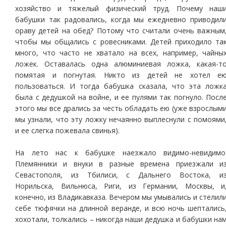
хозяйство и тяжелый физический труд. Почему наш
бабушки так радовались, когда мы ежедневно приводил
ораву детей на обед? Потому что считали очень важным
чтобы мы общались с ровесниками. Детей приходило та
много, что часто не хватало на всех, например, чайны
ложек. Оставалась одна алюминиевая ложка, какая-т
помятая и погнутая. Никто из детей не хотел е
пользоваться. И тогда бабушка сказала, что эта ложк
была с дедушкой на войне, и ее пулями так погнуло. Посл
этого мы все дрались за честь обладать ею (уже взрослым
мы узнали, что эту ложку нечаянно выплеснули с помоями
и ее слегка пожевала свинья).
На лето нас к бабушке наезжало видимо-невидимо
Племянники и внуки в разные времена приезжали и
Севастополя, из Тбилиси, с Дальнего Востока, и
Норильска, Вильнюса, Риги, из Германии, Москвы, и
конечно, из Владикавказа. Вечером мы умывались и стелил
себе тюфячки на длинной веранде, и всю ночь шептались
хохотали, толкались – никогда наши дедушка и бабушки на